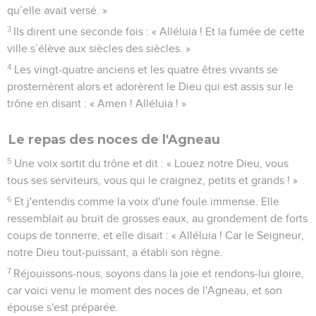
qu’elle avait versé. »
3
Ils dirent une seconde fois : « Alléluia ! Et la fumée de cette
ville s’élève aux siècles des siècles. »
4
Les vingt-quatre anciens et les quatre êtres vivants se
prosternèrent alors et adorèrent le Dieu qui est assis sur le
trône en disant : « Amen ! Alléluia ! »
Le repas des noces de l'Agneau
5
Une voix sortit du trône et dit : « Louez notre Dieu, vous
tous ses serviteurs, vous qui le craignez, petits et grands ! »
6
Et j'entendis comme la voix d'une foule immense. Elle
ressemblait au bruit de grosses eaux, au grondement de forts
coups de tonnerre, et elle disait : « Alléluia ! Car le Seigneur,
notre Dieu tout-puissant, a établi son règne.
7
Réjouissons-nous, soyons dans la joie et rendons-lui gloire,
car voici venu le moment des noces de l'Agneau, et son
épouse s'est préparée.