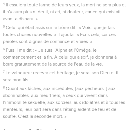
4
Il essuiera toute larme de leurs yeux, la mort ne sera plus et
il n'y aura plus ni deuil, ni cri, ni douleur, car ce qui existait
avant a disparu. »
5
Celui qui était assis sur le trône dit : « Voici que je fais
toutes choses nouvelles. » Il ajouta : « Ecris cela, car ces
paroles sont dignes de confiance et vraies. »
6
Puis il me dit : « Je suis l'Alpha et l'Oméga, le
commencement et la fin. A celui qui a soif, je donnerai à
boire gratuitement de la source de l'eau de la vie.
7
Le vainqueur recevra cet héritage, je serai son Dieu et il
sera mon fils.
8
Quant aux lâches, aux incrédules, [aux pécheurs, ] aux
abominables, aux meurtriers, à ceux qui vivent dans
l’immoralité sexuelle, aux sorciers, aux idolâtres et à tous les
menteurs, leur part sera dans l'étang ardent de feu et de
soufre. C’est la seconde mort. »