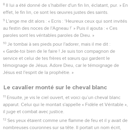
8
Il lui a été donné de s’habiller d'un fin lin, éclatant, pur. » En
effet, le fin lin, ce sont les œuvres justes des saints.
9
L'ange me dit alors : « Ecris : ‘Heureux ceux qui sont invités
au festin des noces de l'Agneau !’ » Puis il ajouta : « Ces
paroles sont les véritables paroles de Dieu. »
10
Je tombai à ses pieds pour l'adorer, mais il me dit :
« Garde-toi bien de le faire ! Je suis ton compagnon de
service et celui de tes frères et sœurs qui gardent le
témoignage de Jésus. Adore Dieu, car le témoignage de
Jésus est l'esprit de la prophétie. »
Le cavalier monté sur le cheval blanc
11
Ensuite, je vis le ciel ouvert, et voici qu’un cheval blanc
apparut. Celui qui le montait s'appelle « Fidèle et Véritable »,
il juge et combat avec justice.
12
Ses yeux étaient comme une flamme de feu et il y avait de
nombreuses couronnes sur sa tête. Il portait un nom écrit,