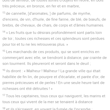
bois de senteur, de toutes sortes d'objets en ivoire, en bois
très précieux, en bronze, en fer et en marbre,
13
de cannelle, [d'aromates, ] de parfums, de myrrhe,
d'encens, de vin, d'huile, de fine farine, de blé, de bœufs, de
brebis, de chevaux, de chars, de corps et d'âmes humaines.
14
« Les fruits que tu désirais profondément sont partis loin
de toi ; toutes ces richesses et ces splendeurs sont perdues
pour toi et tu ne les retrouveras plus. »
15
Les marchands de ces produits, qui se sont enrichis en
commerçant avec elle, se tiendront à distance, par crainte de
son tourment. Ils pleureront et seront dans le deuil ;
16
ils diront : « Malheur ! Malheur ! La grande ville qui était
habillée de fin lin, de pourpre et d'écarlate, et parée d'or, de
pierres précieuses et de perles ! En une seule heure tant de
richesses ont été détruites ! »
17
Tous les capitaines, tous ceux qui naviguent, les marins et
tous ceux qui vivent de la mer se tenaient à distance
18
et ils s'écriaient, en voyant la fumée de l'incendie :