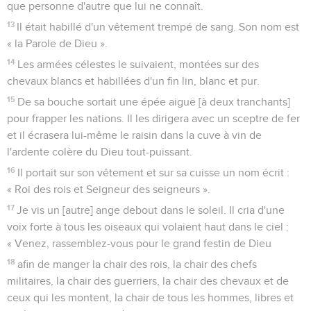
que personne d'autre que lui ne connaît.
13
Il était habillé d'un vêtement trempé de sang. Son nom est
« la Parole de Dieu ».
14
Les armées célestes le suivaient, montées sur des
chevaux blancs et habillées d'un fin lin, blanc et pur.
15
De sa bouche sortait une épée aiguë [à deux tranchants]
pour frapper les nations. Il les dirigera avec un sceptre de fer
et il écrasera lui-même le raisin dans la cuve à vin de
l'ardente colère du Dieu tout-puissant.
16
Il portait sur son vêtement et sur sa cuisse un nom écrit :
« Roi des rois et Seigneur des seigneurs ».
17
Je vis un [autre] ange debout dans le soleil. Il cria d'une
voix forte à tous les oiseaux qui volaient haut dans le ciel :
« Venez, rassemblez-vous pour le grand festin de Dieu
18
afin de manger la chair des rois, la chair des chefs
militaires, la chair des guerriers, la chair des chevaux et de
ceux qui les montent, la chair de tous les hommes, libres et