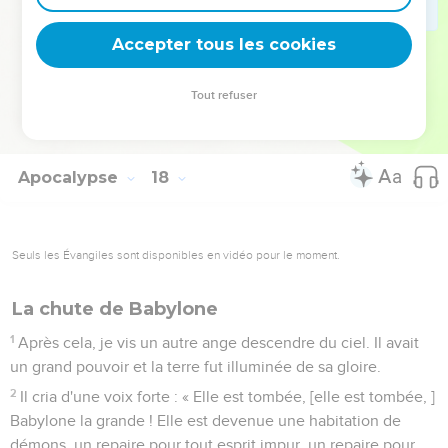
17
En effet, Dieu leur a mis à cœur de réaliser son propre
projet en ayant la même pensée et en donnant leur royauté
Accepter tous les cookies
à la bête jusqu'à ce que les paroles de Dieu soient
accomplies.
Tout refuser
18
Et la femme que tu as vue, c'est la grande ville qui exerce
la royauté sur les rois de la terre. »
Apocalypse
18
Seuls les Évangiles sont disponibles en vidéo pour le moment.
La chute de Babylone
1
Après cela, je vis un autre ange descendre du ciel. Il avait
un grand pouvoir et la terre fut illuminée de sa gloire.
2
Il cria d'une voix forte : « Elle est tombée, [elle est tombée, ]
Babylone la grande ! Elle est devenue une habitation de
démons, un repaire pour tout esprit impur, un repaire pour