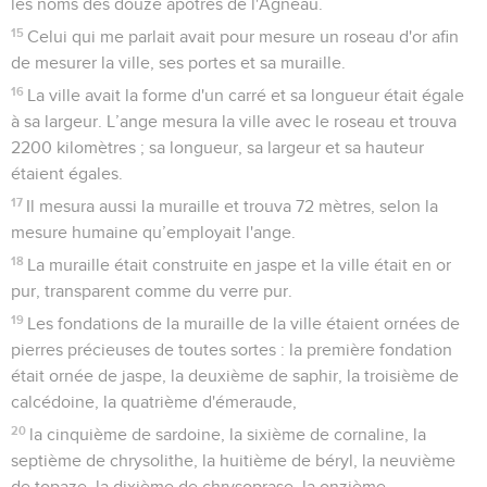
les noms des douze apôtres de l'Agneau.
15
Celui qui me parlait avait pour mesure un roseau d'or afin
de mesurer la ville, ses portes et sa muraille.
16
La ville avait la forme d'un carré et sa longueur était égale
à sa largeur. L’ange mesura la ville avec le roseau et trouva
2200 kilomètres ; sa longueur, sa largeur et sa hauteur
étaient égales.
17
Il mesura aussi la muraille et trouva 72 mètres, selon la
mesure humaine qu’employait l'ange.
18
La muraille était construite en jaspe et la ville était en or
pur, transparent comme du verre pur.
19
Les fondations de la muraille de la ville étaient ornées de
pierres précieuses de toutes sortes : la première fondation
était ornée de jaspe, la deuxième de saphir, la troisième de
calcédoine, la quatrième d'émeraude,
20
la cinquième de sardoine, la sixième de cornaline, la
septième de chrysolithe, la huitième de béryl, la neuvième
de topaze, la dixième de chrysoprase, la onzième