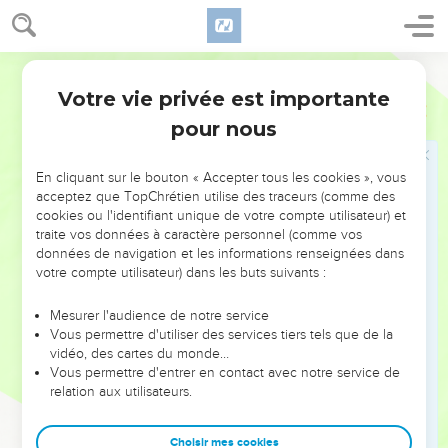
elle-même un huitième roi ; elle fait partie des sept et s’en
va à la perdition.
12
Segond 21
Les dix cornes que tu as vues sont dix rois qui n'ont pas
encore reçu de royaume, mais ils reçoivent le pouvoir de
Votre vie privée est importante
Apocalypse
17
régner pendant une heure avec la bête.
pour nous
13
Ils ont une même pensée et ils donnent leur puissance et
leur pouvoir à la bête.
En cliquant sur le bouton « Accepter tous les cookies », vous
acceptez que TopChrétien utilise des traceurs (comme des
14
Ils combattront contre l'Agneau et l'Agneau les vaincra
cookies ou l'identifiant unique de votre compte utilisateur) et
parce qu'il est le Seigneur des seigneurs et le Roi des rois.
traite vos données à caractère personnel (comme vos
Ceux qui ont été appelés, choisis et fidèles et sont avec lui
données de navigation et les informations renseignées dans
les vaincront aussi. »
votre compte utilisateur) dans les buts suivants :
15
Puis il me dit : « Les eaux que tu as vues, sur lesquelles la
Mesurer l'audience de notre service
prostituée est assise, ce sont des peuples, des foules, des
Vous permettre d'utiliser des services tiers tels que de la
nations et des langues.
vidéo, des cartes du monde…
Vous permettre d'entrer en contact avec notre service de
16
Les dix cornes que tu as vues et la bête détesteront la
relation aux utilisateurs.
prostituée ; elles la dépouilleront et la mettront à nu, elles
mangeront sa chair et la détruiront par le feu.
Choisir mes cookies