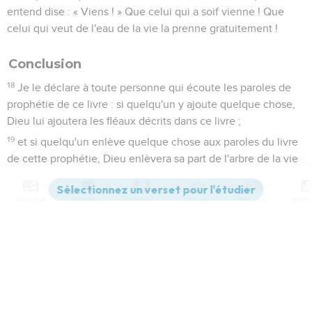
entend dise : « Viens ! » Que celui qui a soif vienne ! Que
celui qui veut de l'eau de la vie la prenne gratuitement !
Conclusion
18
Je le déclare à toute personne qui écoute les paroles de
prophétie de ce livre : si quelqu'un y ajoute quelque chose,
Dieu lui ajoutera les fléaux décrits dans ce livre ;
19
et si quelqu'un enlève quelque chose aux paroles du livre
de cette prophétie, Dieu enlèvera sa part de l'arbre de la vie
et de la ville sainte décrits dans ce livre.
20
Celui qui atteste ces choses dit : « Oui, je viens bientôt. »
Contenus
Versions
Commentaires
Strong
Dictionnaire
Amen ! Viens, Seigneur Jésus !
21
Que la grâce du Seigneur Jésus[-Christ] soit avec tous les
saints !
Paramètres de lecture
Afficher les numéros de versets