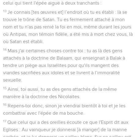
celui qui tient l'épée aiguë à deux tranchants :
13
Je connais [tes œuvres et] l’endroit où tu es établi : là se
trouve le trône de Satan. Tu es fermement attaché à mon
nom et tu n'as pas renié la foi en moi, même durant les jours
où Antipas, mon témoin fidèle, a été mis à mort chez vous, là
où Satan est établi.
14
Mais j'ai certaines choses contre toi : tu as là des gens
attachés à la doctrine de Balaam, qui enseignait à Balak à
tendre un piège aux Israélites pour qu'ils mangent des
viandes sacrifiées aux idoles et se livrent à l’immoralité
sexuelle.
15
Ainsi, toi aussi, tu as des gens attachés de la même
manière à la doctrine des Nicolaïtes.
16
Repens-toi donc, sinon je viendrai bientôt à toi et je les
combattrai avec l'épée de ma bouche.
17
Que celui qui a des oreilles écoute ce que l'Esprit dit aux
Eglises : Au vainqueur je donnerai [à manger] de la manne
cachée, et je lui donnerai un caillou blanc. Sur ce caillou est