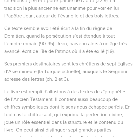
chrétiens » (1.9) et « porte-parole de Dieu » (22.9). La
tradition la plus ancienne est unanime pour voir en lui
l’*apôtre Jean, auteur de l’évangile et des trois lettres.
Ce texte semble avoir été écrit à la fin du règne de
Domitien, quand la persécution s’est étendue à tout
l’empire romain (90-95). Jean, parvenu alors à un âge très
avancé, écrit de l’île de Patmos où il a été exilé (1.9).
Ses premiers destinataires sont les chrétiens de sept Eglises
d’Asie mineure (la Turquie actuelle), auxquels le Seigneur
adresse des lettres (ch. 2 et 3).
Le livre est rempli d’allusions à des textes des *prophètes
de l’Ancien Testament. Il contient aussi beaucoup de
chiffres symboliques dont le sens nous échappe parfois. En
tout cas le chiffre sept, qui exprime la perfection divine,
joue un rôle essentiel dans la structure et le contenu du
livre. On peut ainsi distinguer sept grandes parties