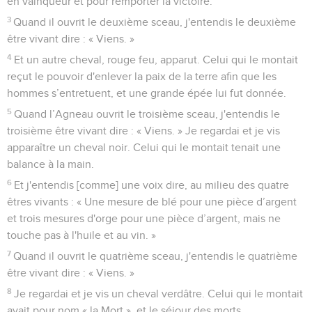
en vainqueur et pour remporter la victoire.
3
Quand il ouvrit le deuxième sceau, j'entendis le deuxième
être vivant dire : « Viens. »
4
Et un autre cheval, rouge feu, apparut. Celui qui le montait
reçut le pouvoir d'enlever la paix de la terre afin que les
hommes s’entretuent, et une grande épée lui fut donnée.
5
Quand l’Agneau ouvrit le troisième sceau, j'entendis le
troisième être vivant dire : « Viens. » Je regardai et je vis
apparaître un cheval noir. Celui qui le montait tenait une
balance à la main.
6
Et j'entendis [comme] une voix dire, au milieu des quatre
êtres vivants : « Une mesure de blé pour une pièce d’argent
et trois mesures d'orge pour une pièce d’argent, mais ne
touche pas à l'huile et au vin. »
7
Quand il ouvrit le quatrième sceau, j'entendis le quatrième
être vivant dire : « Viens. »
8
Je regardai et je vis un cheval verdâtre. Celui qui le montait
avait pour nom « la Mort », et le séjour des morts