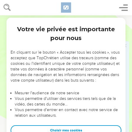
apôtres de notre Seigneur Jésus-Christ ont annoncé.
18
Ils vous disaient : « *A la fin des temps il y aura des
moqueurs qui vivront en suivant leurs désirs impies. »
Segond 21
19
Ce sont ceux qui provoquent des divisions, sont dominés
Votre vie privée est importante
Jude
1
par leur nature propre et n'ont pas l'Esprit.
pour nous
20
Quant à vous, bien-aimés, édifiez-vous vous-mêmes sur
votre très sainte foi et priez par le Saint-Esprit.
En cliquant sur le bouton « Accepter tous les cookies », vous
21
Maintenez-vous dans l'amour de Dieu en attendant le jour
acceptez que TopChrétien utilise des traceurs (comme des
cookies ou l'identifiant unique de votre compte utilisateur) et
où la compassion de notre Seigneur Jésus-Christ sera
traite vos données à caractère personnel (comme vos
manifestée pour la vie éternelle.
données de navigation et les informations renseignées dans
22
Ayez compassion des uns en faisant preuve de
votre compte utilisateur) dans les buts suivants :
discernement.
Mesurer l'audience de notre service
23
Quant aux autres, sauvez-les avec crainte en les arrachant
Vous permettre d'utiliser des services tiers tels que de la
au feu, en détestant jusqu’au vêtement souillé par leur
vidéo, des cartes du monde…
contact.
Vous permettre d'entrer en contact avec notre service de
relation aux utilisateurs.
Louange finale
Choisir mes cookies