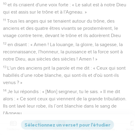
10
et ils criaient d'une voix forte : « Le salut est à notre Dieu
qui est assis sur le trône et à l'Agneau. »
11
Tous les anges qui se tenaient autour du trône, des
anciens et des quatre êtres vivants se prosternèrent, le
visage contre terre, devant le trône et ils adorèrent Dieu
12
en disant : « Amen ! La louange, la gloire, la sagesse, la
reconnaissance, l'honneur, la puissance et la force sont à
notre Dieu, aux siècles des siècles ! Amen ! »
13
L'un des anciens prit la parole et me dit : « Ceux qui sont
habillés d’une robe blanche, qui sont-ils et d'où sont-ils
venus ? »
14
Je lui répondis : « [Mon] seigneur, tu le sais. » Il me dit
alors : « Ce sont ceux qui viennent de la grande tribulation.
Ils ont lavé leur robe, ils l’ont blanchie dans le sang de
l'Agneau.
15
C'est pourquoi ils se tiennent devant le trône de Dieu et le
servent jour et nuit dans son temple. Celui qui est assis sur le
Contenus
Versions
Commentaires
Strong
Dictionnaire