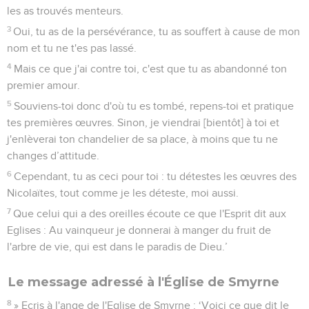
les as trouvés menteurs.
3
Oui, tu as de la persévérance, tu as souffert à cause de mon
nom et tu ne t'es pas lassé.
4
Mais ce que j'ai contre toi, c'est que tu as abandonné ton
premier amour.
5
Souviens-toi donc d'où tu es tombé, repens-toi et pratique
tes premières œuvres. Sinon, je viendrai [bientôt] à toi et
j'enlèverai ton chandelier de sa place, à moins que tu ne
changes d’attitude.
6
Cependant, tu as ceci pour toi : tu détestes les œuvres des
Nicolaïtes, tout comme je les déteste, moi aussi.
7
Que celui qui a des oreilles écoute ce que l'Esprit dit aux
Eglises : Au vainqueur je donnerai à manger du fruit de
l'arbre de vie, qui est dans le paradis de Dieu.’
Le message adressé à l'Église de Smyrne
8
» Ecris à l'ange de l'Eglise de Smyrne : ‘Voici ce que dit le