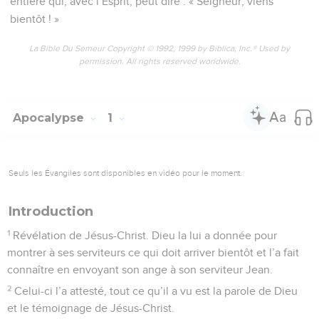
entière qui, avec l’Esprit, peut dire : « Seigneur, viens
bientôt ! »
La Bible Du Semeur Copyright © 1992, 1999 by Biblica, Inc.® Used by
permission. All rights reserved worldwide.
Apocalypse
1
Seuls les Évangiles sont disponibles en vidéo pour le moment.
Introduction
1
Révélation de Jésus-Christ. Dieu la lui a donnée pour
montrer à ses serviteurs ce qui doit arriver bientôt et l’a fait
connaître en envoyant son ange à son serviteur Jean.
2
Celui-ci l’a attesté, tout ce qu’il a vu est la parole de Dieu
et le témoignage de Jésus-Christ.