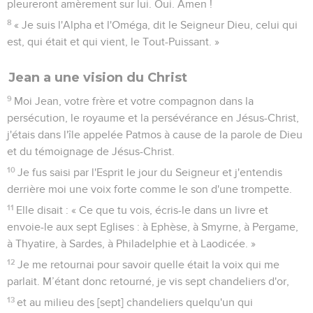
pleureront amèrement sur lui. Oui. Amen !
8
« Je suis l'Alpha et l'Oméga, dit le Seigneur Dieu, celui qui
est, qui était et qui vient, le Tout-Puissant. »
Jean a une vision du Christ
9
Moi Jean, votre frère et votre compagnon dans la
persécution, le royaume et la persévérance en Jésus-Christ,
j'étais dans l'île appelée Patmos à cause de la parole de Dieu
et du témoignage de Jésus-Christ.
10
Je fus saisi par l'Esprit le jour du Seigneur et j'entendis
derrière moi une voix forte comme le son d'une trompette.
11
Elle disait : « Ce que tu vois, écris-le dans un livre et
envoie-le aux sept Eglises : à Ephèse, à Smyrne, à Pergame,
à Thyatire, à Sardes, à Philadelphie et à Laodicée. »
12
Je me retournai pour savoir quelle était la voix qui me
parlait. M’étant donc retourné, je vis sept chandeliers d'or,
13
et au milieu des [sept] chandeliers quelqu'un qui