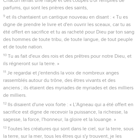
Chacun tenait une harpe et des coupes d'or remplies de
parfums, qui sont les prières des saints,
9
et ils chantaient un cantique nouveau en disant : « Tu es
digne de prendre le livre et d'en ouvrir les sceaux, car tu as
été offert en sacrifice et tu as racheté pour Dieu par ton sang
des hommes de toute tribu, de toute langue, de tout peuple
et de toute nation.
10
Tu as fait d'eux des rois et des prêtres pour notre Dieu, et
ils régneront sur la terre. »
11
Je regardai et j'entendis la voix de nombreux anges
rassemblés autour du trône, des êtres vivants et des
anciens ; ils étaient des myriades de myriades et des milliers
de milliers.
12
Ils disaient d'une voix forte : « L'Agneau qui a été offert en
sacrifice est digne de recevoir la puissance, la richesse, la
sagesse, la force, l'honneur, la gloire et la louange. »
13
Toutes les créatures qui sont dans le ciel, sur la terre, sous
la terre, sur la mer, tous les êtres qui s'y trouvent, je les