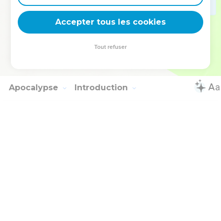
24
A celui qui peut vous garder de toute chute et vous faire
paraître devant sa gloire irréprochables et dans l'allégresse,
Accepter tous les cookies
25
oui, à Dieu seul [sage], qui nous a sauvés [par Jésus-Christ
notre Seigneur], appartiennent gloire, majesté, force et
Tout refuser
puissance [avant tous les temps, ] maintenant et pour
l'éternité ! Amen !
Apocalypse
Introduction