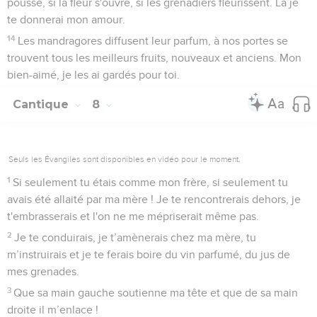
pousse, si la fleur s'ouvre, si les grenadiers fleurissent. Là je
te donnerai mon amour.
14
Les mandragores diffusent leur parfum, à nos portes se
trouvent tous les meilleurs fruits, nouveaux et anciens. Mon
bien-aimé, je les ai gardés pour toi.
Cantique
8
Seuls les Évangiles sont disponibles en vidéo pour le moment.
1
Si seulement tu étais comme mon frère, si seulement tu
avais été allaité par ma mère ! Je te rencontrerais dehors, je
t'embrasserais et l'on ne me mépriserait même pas.
2
Je te conduirais, je t’amènerais chez ma mère, tu
m’instruirais et je te ferais boire du vin parfumé, du jus de
mes grenades.
3
Que sa main gauche soutienne ma tête et que de sa main
droite il m’enlace !