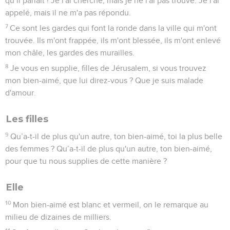
qu’il parlait ! Je l'ai cherché, mais je ne l'ai pas trouvé. Je l'ai
appelé, mais il ne m'a pas répondu.
7
Ce sont les gardes qui font la ronde dans la ville qui m'ont
trouvée. Ils m'ont frappée, ils m'ont blessée, ils m'ont enlevé
mon châle, les gardes des murailles.
8
Je vous en supplie, filles de Jérusalem, si vous trouvez
mon bien-aimé, que lui direz-vous ? Que je suis malade
d'amour.
Les filles
9
Qu’a-t-il de plus qu'un autre, ton bien-aimé, toi la plus belle
des femmes ? Qu’a-t-il de plus qu'un autre, ton bien-aimé,
pour que tu nous supplies de cette manière ?
Elle
10
Mon bien-aimé est blanc et vermeil, on le remarque au
milieu de dizaines de milliers.