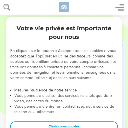
était, et que l'esprit ne retourne à Dieu, celui qui l'a donné !
8
Comble de l’inconsistance, dit l'Ecclésiaste, tout n’est que
Segond 21
fumée !
Votre vie privée est importante
Ecclésiaste
12
Conclusion
pour nous
9
L'Ecclésiaste n’a pas seulement été un sage, il a aussi
En cliquant sur le bouton « Accepter tous les cookies », vous
enseigné la connaissance au peuple et il a examiné,
acceptez que TopChrétien utilise des traceurs (comme des
recherché, mis en ordre un grand nombre de proverbes.
cookies ou l'identifiant unique de votre compte utilisateur) et
10
traite vos données à caractère personnel (comme vos
L'Ecclésiaste s'est efforcé de trouver des paroles
données de navigation et les informations renseignées dans
agréables, des écrits pleins de droiture et des paroles vraies.
votre compte utilisateur) dans les buts suivants :
11
Les paroles des sages sont comme des aiguillons et,
rassemblées en un recueil, elles sont comme des clous
Mesurer l'audience de notre service
Vous permettre d'utiliser des services tiers tels que de la
plantés ; elles sont données par un seul berger.
vidéo, des cartes du monde…
12
Attention, mon fils, à ce qui pourrait y être ajouté ! On n’en
Vous permettre d'entrer en contact avec notre service de
finirait pas, si l'on voulait faire un grand nombre de livres, et
relation aux utilisateurs.
beaucoup d'étude fatigue le corps.
13
Choisir mes cookies
Ecoutons la conclusion de tout ce discours : « Crains Dieu