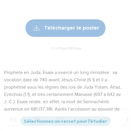
Télécharger le poster
© Le Projet Biblique
Prophète en Juda, Esaïe a exercé un long ministère : sa
vocation date de 740 avant Jésus-Christ (6.1) et il a
prophétisé sous les règnes des rois de Juda Yotam, Ahaz,
Ezéchias (1.1), et très certainement Manassé (697 à 642 av.
J.-C.). Esaïe relate, en effet, la mort de Sennachérib
survenue en 681 (37.38). Après l’accession au pouvoir de
Manassé, roi idolâtre et violent, le prophète s’est sans doute
retiré de la vie publique, entouré d’un cercle de disciples.
Contenus
Versions
Commentaires
Strong
Dictionnaire
D’après une ancienne tradition, il serait mort martyr, scié