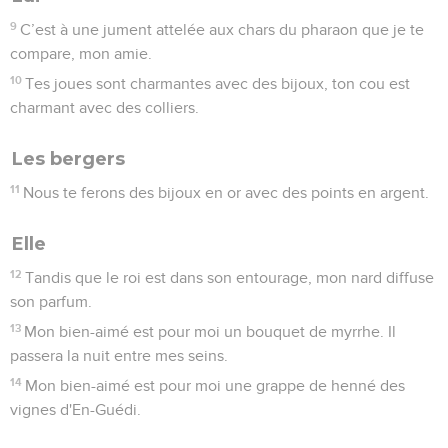
9
C’est à une jument attelée aux chars du pharaon que je te
compare, mon amie.
10
Tes joues sont charmantes avec des bijoux, ton cou est
charmant avec des colliers.
Les bergers
11
Nous te ferons des bijoux en or avec des points en argent.
Elle
12
Tandis que le roi est dans son entourage, mon nard diffuse
son parfum.
13
Mon bien-aimé est pour moi un bouquet de myrrhe. Il
passera la nuit entre mes seins.
14
Mon bien-aimé est pour moi une grappe de henné des
vignes d'En-Guédi.