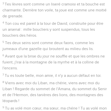
3
Tes lèvres sont comme un liseré cramoisi et ta bouche est
charmante. Derrière ton voile, ta joue est comme une moitié
de grenade.
4
Ton cou est pareil à la tour de David, construite pour être
un arsenal : mille boucliers y sont suspendus, tous les
boucliers des héros.
5
Tes deux seins sont comme deux faons, comme les
jumeaux d'une gazelle qui broutent au milieu des lis.
6
Avant que la brise du jour ne souffle et que les ombres ne
fuient, j'irai à la montagne de la myrrhe et à la colline de
l'encens.
7
Tu es toute belle, mon amie, il n'y a aucun défaut en toi.
8
Viens avec moi du Liban, ma chérie, viens avec moi du
Liban ! Regarde du sommet de l'Amana, du sommet du Senir
et de l'Hermon, des tanières des lions, des montagnes des
léopards !
9
Tu as volé mon cœur, ma sœur, ma chérie ! Tu as volé mon