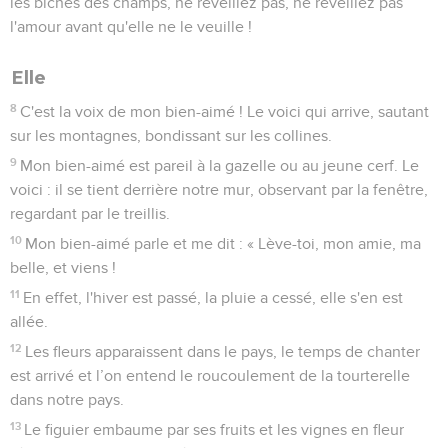
les biches des champs, ne réveillez pas, ne réveillez pas
l'amour avant qu'elle ne le veuille !
Elle
8
C'est la voix de mon bien-aimé ! Le voici qui arrive, sautant
sur les montagnes, bondissant sur les collines.
9
Mon bien-aimé est pareil à la gazelle ou au jeune cerf. Le
voici : il se tient derrière notre mur, observant par la fenêtre,
regardant par le treillis.
10
Mon bien-aimé parle et me dit : « Lève-toi, mon amie, ma
belle, et viens !
11
En effet, l'hiver est passé, la pluie a cessé, elle s'en est
allée.
12
Les fleurs apparaissent dans le pays, le temps de chanter
est arrivé et l’on entend le roucoulement de la tourterelle
dans notre pays.
13
Le figuier embaume par ses fruits et les vignes en fleur