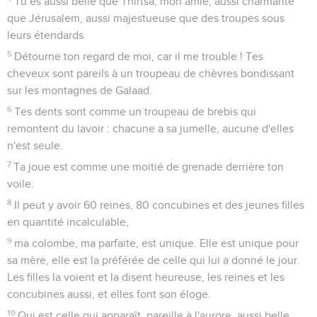
Tu es aussi belle que Thirtsa, mon amie, aussi charmante
que Jérusalem, aussi majestueuse que des troupes sous
leurs étendards.
5
Détourne ton regard de moi, car il me trouble ! Tes
cheveux sont pareils à un troupeau de chèvres bondissant
sur les montagnes de Galaad.
6
Tes dents sont comme un troupeau de brebis qui
remontent du lavoir : chacune a sa jumelle, aucune d'elles
n'est seule.
7
Ta joue est comme une moitié de grenade derrière ton
voile.
8
Il peut y avoir 60 reines, 80 concubines et des jeunes filles
en quantité incalculable,
9
ma colombe, ma parfaite, est unique. Elle est unique pour
sa mère, elle est la préférée de celle qui lui a donné le jour.
Les filles la voient et la disent heureuse, les reines et les
concubines aussi, et elles font son éloge.
10
Qui est celle qui apparaît, pareille à l'aurore, aussi belle