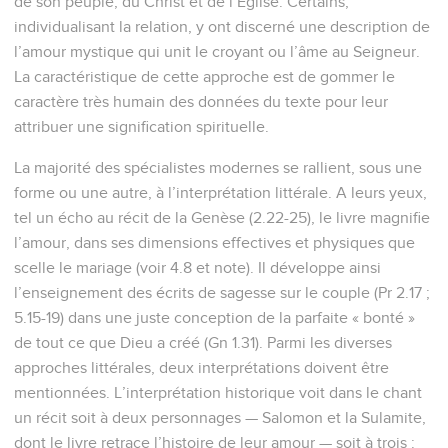
de son peuple, du Christ et de l’Eglise. Certains,
individualisant la relation, y ont discerné une description de
l’amour mystique qui unit le croyant ou l’âme au Seigneur.
La caractéristique de cette approche est de gommer le
caractère très humain des données du texte pour leur
attribuer une signification spirituelle.
La majorité des spécialistes modernes se rallient, sous une
forme ou une autre, à l’interprétation littérale. A leurs yeux,
tel un écho au récit de la Genèse (2.22-25), le livre magnifie
l’amour, dans ses dimensions effectives et physiques que
scelle le mariage (voir 4.8 et note). Il développe ainsi
l’enseignement des écrits de sagesse sur le couple (Pr 2.17 ;
5.15-19) dans une juste conception de la parfaite « bonté »
de tout ce que Dieu a créé (Gn 1.31). Parmi les diverses
approches littérales, deux interprétations doivent être
mentionnées. L’interprétation historique voit dans le chant
un récit soit à deux personnages — Salomon et la Sulamite,
dont le livre retrace l’histoire de leur amour — soit à trois :