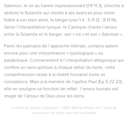
Salomon, le roi au harem impressionnant (1 R 11.3), cherche à
séduire la Sulamite qui résiste à ses avances pour rester
fidèle à son bien-aimé, le berger (voir 1.4 ; 6.11-12 ; 8.11-14).
Selon l’interprétation lyrique, le Cantique chante l’amour
entre la Sulamite et le berger, son « roi » et son « Salomon ».
Parmi les partisans de l’approche littérale, certains optent
encore pour une interprétation « typologique » ou
parabolique. Contrairement à l’interprétation allégorique qui
confère un sens spirituel à chaque détail du texte, cette
compréhension laisse à la réalité humaine toute sa
consistance. Mais à la manière de l’apôtre Paul (Ep 5.22-23),
elle en souligne sa fonction de reflet : l’amour humain est
image de l’amour de Dieu pour les siens.
La Bible Du Semeur Copyright © 1992, 1999 by Biblica, Inc.® Used by
permission. All rights reserved worldwide.