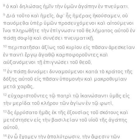
8
ὁ καὶ δηλώσας ἡμῖν τὴν ὑμῶν ἀγάπην ἐν πνεύματι.
9
Διὰ τοῦτο καὶ ἡμεῖς, ἀφ’ ἧς ἡμέρας ἠκούσαμεν, οὐ
παυόμεθα ὑπὲρ ὑμῶν προσευχόμενοι καὶ αἰτούμενοι
ἵνα πληρωθῆτε τὴν ἐπίγνωσιν τοῦ θελήματος αὐτοῦ ἐν
πάσῃ σοφίᾳ καὶ συνέσει πνευματικῇ,
10
περιπατῆσαι ἀξίως τοῦ κυρίου εἰς πᾶσαν ἀρεσκείαν
ἐν παντὶ ἔργῳ ἀγαθῷ καρποφοροῦντες καὶ
αὐξανόμενοι τῇ ἐπιγνώσει τοῦ θεοῦ,
11
ἐν πάσῃ δυνάμει δυναμούμενοι κατὰ τὸ κράτος τῆς
δόξης αὐτοῦ εἰς πᾶσαν ὑπομονὴν καὶ μακροθυμίαν
μετὰ χαρᾶς,
12
εὐχαριστοῦντες τῷ πατρὶ τῷ ἱκανώσαντι ὑμᾶς εἰς
τὴν μερίδα τοῦ κλήρου τῶν ἁγίων ἐν τῷ φωτί,
13
ὃς ἐρρύσατο ἡμᾶς ἐκ τῆς ἐξουσίας τοῦ σκότους καὶ
μετέστησεν εἰς τὴν βασιλείαν τοῦ υἱοῦ τῆς ἀγάπης
αὐτοῦ,
14
ἐν ᾧ ἔχομεν τὴν ἀπολύτρωσιν, τὴν ἄφεσιν τῶν