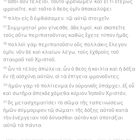
15
ὅσοι οὖν τέλειοι, τοῦτο φρονῶμεν· καὶ εἴ τι ἑτέρως
φρονεῖτε, καὶ τοῦτο ὁ θεὸς ὑμῖν ἀποκαλύψει·
16
πλὴν εἰς ὃ ἐφθάσαμεν, τῷ αὐτῷ στοιχεῖν.
17
Συμμιμηταί μου γίνεσθε, ἀδελφοί, καὶ σκοπεῖτε
τοὺς οὕτω περιπατοῦντας καθὼς ἔχετε τύπον ἡμᾶς·
18
πολλοὶ γὰρ περιπατοῦσιν οὓς πολλάκις ἔλεγον
ὑμῖν, νῦν δὲ καὶ κλαίων λέγω, τοὺς ἐχθροὺς τοῦ
σταυροῦ τοῦ Χριστοῦ,
19
ὧν τὸ τέλος ἀπώλεια, ὧν ὁ θεὸς ἡ κοιλία καὶ ἡ δόξα
ἐν τῇ αἰσχύνῃ αὐτῶν, οἱ τὰ ἐπίγεια φρονοῦντες.
20
ἡμῶν γὰρ τὸ πολίτευμα ἐν οὐρανοῖς ὑπάρχει, ἐξ οὗ
καὶ σωτῆρα ἀπεκδεχόμεθα κύριον Ἰησοῦν Χριστόν,
21
ὃς μετασχηματίσει τὸ σῶμα τῆς ταπεινώσεως
ἡμῶν σύμμορφον τῷ σώματι τῆς δόξης αὐτοῦ κατὰ
τὴν ἐνέργειαν τοῦ δύνασθαι αὐτὸν καὶ ὑποτάξαι
αὑτῷ τὰ πάντα.
Hébreu : © Westminster Leningrad Codex - tanach.us --- Grec : © 2010 by the