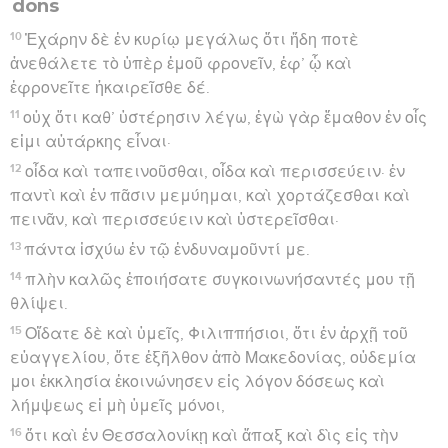
dons
10
Ἐχάρην δὲ ἐν κυρίῳ μεγάλως ὅτι ἤδη ποτὲ
ἀνεθάλετε τὸ ὑπὲρ ἐμοῦ φρονεῖν, ἐφ’ ᾧ καὶ
ἐφρονεῖτε ἠκαιρεῖσθε δέ.
11
οὐχ ὅτι καθ’ ὑστέρησιν λέγω, ἐγὼ γὰρ ἔμαθον ἐν οἷς
εἰμι αὐτάρκης εἶναι·
12
οἶδα καὶ ταπεινοῦσθαι, οἶδα καὶ περισσεύειν· ἐν
παντὶ καὶ ἐν πᾶσιν μεμύημαι, καὶ χορτάζεσθαι καὶ
πεινᾶν, καὶ περισσεύειν καὶ ὑστερεῖσθαι·
13
πάντα ἰσχύω ἐν τῷ ἐνδυναμοῦντί με.
14
πλὴν καλῶς ἐποιήσατε συγκοινωνήσαντές μου τῇ
θλίψει.
15
Οἴδατε δὲ καὶ ὑμεῖς, Φιλιππήσιοι, ὅτι ἐν ἀρχῇ τοῦ
εὐαγγελίου, ὅτε ἐξῆλθον ἀπὸ Μακεδονίας, οὐδεμία
μοι ἐκκλησία ἐκοινώνησεν εἰς λόγον δόσεως καὶ
λήμψεως εἰ μὴ ὑμεῖς μόνοι,
16
ὅτι καὶ ἐν Θεσσαλονίκῃ καὶ ἅπαξ καὶ δὶς εἰς τὴν