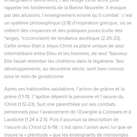
rappeler les fondements de la Bonne Nouvelle. Il évoque,
par des allusions, l’enseignement erroné qu’il combat : c’est
un système philosophique (2.8) d’inspiration grecque, où se
mêlent des croyances et des pratiques juives (culte des
*anges, *circoncision) de tendance ascétique (2.20-23).
Cette erreur ôtait à Jésus-Christ sa place unique de seul
intermédiaire entre Dieu et les hommes, de seul *Sauveur.
Elle faisait retomber les chrétiens dans le légalisme. Ses
développements, au deuxième siècle, sont bien connus
sous le nom de gnosticisme.
Après ses habituelles salutations, l’action de grâces et la
prière (1.1-11), l’*apôtre dépeint la personne et l’œuvre du
Christ (1.12-23). Suit une parenthèse sur ses combats
personnels pour l’avancement de l’Evangile à Colosses et à
Laodicée (1.24 à 2.5). Puis il poursuit sa description de
l’œuvre du Christ (2.6-19) : c’est dans l’union avec lui que se
trouve la « plénitude » que les enseignants de mensonges