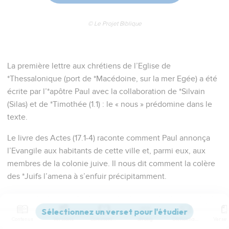
© Le Projet Biblique
La première lettre aux chrétiens de l’Eglise de
*Thessalonique (port de *Macédoine, sur la mer Egée) a été
écrite par l’*apôtre Paul avec la collaboration de *Silvain
(Silas) et de *Timothée (1.1) : le « nous » prédomine dans le
texte.
Le livre des Actes (17.1-4) raconte comment Paul annonça
l’Evangile aux habitants de cette ville et, parmi eux, aux
membres de la colonie juive. Il nous dit comment la colère
des *Juifs l’amena à s’enfuir précipitamment.
Arrivé à Corinthe (vers 51 ou 52), Paul reçoit de Timothée de
bonnes nouvelles de cette Eglise : les chrétiens ont tenu
Contenus
Versions
Commentaires
Strong
Dictionnaire
ferme dans la persécution et c’est pour Paul l’occasion