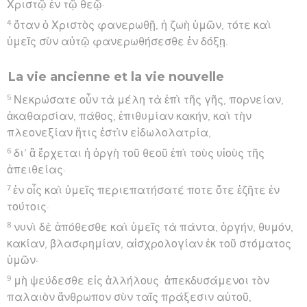
Χριστῷ ἐν τῷ θεῷ·
4
ὅταν ὁ Χριστὸς φανερωθῇ, ἡ ζωὴ ὑμῶν, τότε καὶ
ὑμεῖς σὺν αὐτῷ φανερωθήσεσθε ἐν δόξῃ.
La vie ancienne et la vie nouvelle
5
Νεκρώσατε οὖν τὰ μέλη τὰ ἐπὶ τῆς γῆς, πορνείαν,
ἀκαθαρσίαν, πάθος, ἐπιθυμίαν κακήν, καὶ τὴν
πλεονεξίαν ἥτις ἐστὶν εἰδωλολατρία,
6
δι’ ἃ ἔρχεται ἡ ὀργὴ τοῦ θεοῦ ἐπὶ τοὺς υἱοὺς τῆς
ἀπειθείας·
7
ἐν οἷς καὶ ὑμεῖς περιεπατήσατέ ποτε ὅτε ἐζῆτε ἐν
τούτοις·
8
νυνὶ δὲ ἀπόθεσθε καὶ ὑμεῖς τὰ πάντα, ὀργήν, θυμόν,
κακίαν, βλασφημίαν, αἰσχρολογίαν ἐκ τοῦ στόματος
ὑμῶν·
9
μὴ ψεύδεσθε εἰς ἀλλήλους· ἀπεκδυσάμενοι τὸν
παλαιὸν ἄνθρωπον σὺν ταῖς πράξεσιν αὐτοῦ,