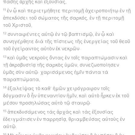
πάσης ἀρχῆς καὶ ἐξουσίας,
11
ἐν ᾧ καὶ περιετμήθητε περιτομῇ ἀχειροποιήτῳ ἐν τῇ
ἀπεκδύσει τοῦ σώματος τῆς σαρκός, ἐν τῇ περιτομῇ
τοῦ Χριστοῦ,
12
συνταφέντες αὐτῷ ἐν τῷ βαπτισμῷ, ἐν ᾧ καὶ
συνηγέρθητε διὰ τῆς πίστεως τῆς ἐνεργείας τοῦ θεοῦ
τοῦ ἐγείραντος αὐτὸν ἐκ νεκρῶν·
13
καὶ ὑμᾶς νεκροὺς ὄντας ἐν τοῖς παραπτώμασιν καὶ
τῇ ἀκροβυστίᾳ τῆς σαρκὸς ὑμῶν, συνεζωοποίησεν
ὑμᾶς σὺν αὐτῷ· χαρισάμενος ἡμῖν πάντα τὰ
παραπτώματα,
14
ἐξαλείψας τὸ καθ’ ἡμῶν χειρόγραφον τοῖς
δόγμασιν ὃ ἦν ὑπεναντίον ἡμῖν, καὶ αὐτὸ ἦρκεν ἐκ τοῦ
μέσου προσηλώσας αὐτὸ τῷ σταυρῷ·
15
ἀπεκδυσάμενος τὰς ἀρχὰς καὶ τὰς ἐξουσίας
ἐδειγμάτισεν ἐν παρρησίᾳ, θριαμβεύσας αὐτοὺς ἐν
αὐτῷ.
16