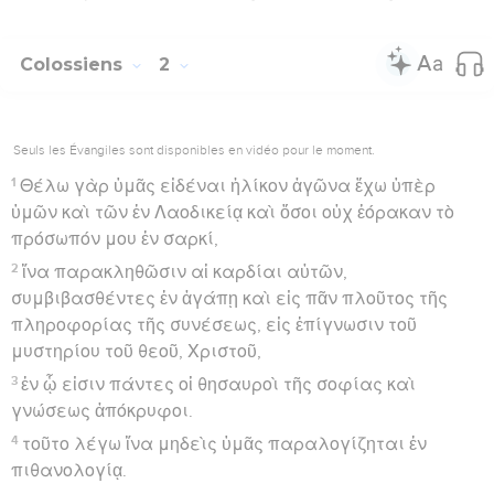
Colossiens
2
Seuls les Évangiles sont disponibles en vidéo pour le moment.
1
Θέλω γὰρ ὑμᾶς εἰδέναι ἡλίκον ἀγῶνα ἔχω ὑπὲρ
ὑμῶν καὶ τῶν ἐν Λαοδικείᾳ καὶ ὅσοι οὐχ ἑόρακαν τὸ
πρόσωπόν μου ἐν σαρκί,
2
ἵνα παρακληθῶσιν αἱ καρδίαι αὐτῶν,
συμβιβασθέντες ἐν ἀγάπῃ καὶ εἰς πᾶν πλοῦτος τῆς
πληροφορίας τῆς συνέσεως, εἰς ἐπίγνωσιν τοῦ
μυστηρίου τοῦ θεοῦ, Χριστοῦ,
3
ἐν ᾧ εἰσιν πάντες οἱ θησαυροὶ τῆς σοφίας καὶ
γνώσεως ἀπόκρυφοι.
4
τοῦτο λέγω ἵνα μηδεὶς ὑμᾶς παραλογίζηται ἐν
πιθανολογίᾳ.