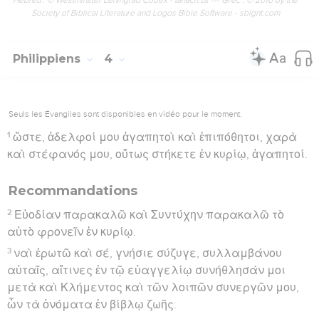
Society of Biblical Literature and Logos Bible Software - sblgnt.com
Philippiens
4
Seuls les Évangiles sont disponibles en vidéo pour le moment.
1
ὥστε, ἀδελφοί μου ἀγαπητοὶ καὶ ἐπιπόθητοι, χαρὰ
καὶ στέφανός μου, οὕτως στήκετε ἐν κυρίῳ, ἀγαπητοί.
Recommandations
2
Εὐοδίαν παρακαλῶ καὶ Συντύχην παρακαλῶ τὸ
αὐτὸ φρονεῖν ἐν κυρίῳ.
3
ναὶ ἐρωτῶ καὶ σέ, γνήσιε σύζυγε, συλλαμβάνου
αὐταῖς, αἵτινες ἐν τῷ εὐαγγελίῳ συνήθλησάν μοι
μετὰ καὶ Κλήμεντος καὶ τῶν λοιπῶν συνεργῶν μου,
ὧν τὰ ὀνόματα ἐν βίβλῳ ζωῆς.