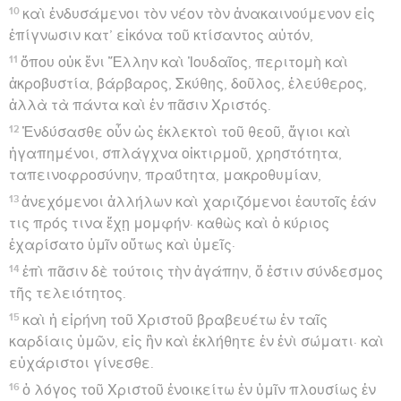
10
καὶ ἐνδυσάμενοι τὸν νέον τὸν ἀνακαινούμενον εἰς
ἐπίγνωσιν κατ’ εἰκόνα τοῦ κτίσαντος αὐτόν,
11
ὅπου οὐκ ἔνι Ἕλλην καὶ Ἰουδαῖος, περιτομὴ καὶ
ἀκροβυστία, βάρβαρος, Σκύθης, δοῦλος, ἐλεύθερος,
ἀλλὰ τὰ πάντα καὶ ἐν πᾶσιν Χριστός.
12
Ἐνδύσασθε οὖν ὡς ἐκλεκτοὶ τοῦ θεοῦ, ἅγιοι καὶ
ἠγαπημένοι, σπλάγχνα οἰκτιρμοῦ, χρηστότητα,
ταπεινοφροσύνην, πραΰτητα, μακροθυμίαν,
13
ἀνεχόμενοι ἀλλήλων καὶ χαριζόμενοι ἑαυτοῖς ἐάν
τις πρός τινα ἔχῃ μομφήν· καθὼς καὶ ὁ κύριος
ἐχαρίσατο ὑμῖν οὕτως καὶ ὑμεῖς·
14
ἐπὶ πᾶσιν δὲ τούτοις τὴν ἀγάπην, ὅ ἐστιν σύνδεσμος
τῆς τελειότητος.
15
καὶ ἡ εἰρήνη τοῦ Χριστοῦ βραβευέτω ἐν ταῖς
καρδίαις ὑμῶν, εἰς ἣν καὶ ἐκλήθητε ἐν ἑνὶ σώματι· καὶ
εὐχάριστοι γίνεσθε.
16
ὁ λόγος τοῦ Χριστοῦ ἐνοικείτω ἐν ὑμῖν πλουσίως ἐν