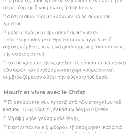
Μὴ οὖν τις ὑμᾶς κρινέτω ἐν βρώσει ἢ ἐν πόσει ἢ ἐν
μέρει ἑορτῆς ἢ νουμηνίας ἢ σαββάτων,
17
ἅ ἐστιν σκιὰ τῶν μελλόντων, τὸ δὲ σῶμα τοῦ
Χριστοῦ.
18
μηδεὶς ὑμᾶς καταβραβευέτω θέλων ἐν
ταπεινοφροσύνῃ καὶ θρησκείᾳ τῶν ἀγγέλων, ἃ
ἑόρακεν ἐμβατεύων, εἰκῇ φυσιούμενος ὑπὸ τοῦ νοὸς
τῆς σαρκὸς αὐτοῦ,
19
καὶ οὐ κρατῶν τὴν κεφαλήν, ἐξ οὗ πᾶν τὸ σῶμα διὰ
τῶν ἁφῶν καὶ συνδέσμων ἐπιχορηγούμενον καὶ
συμβιβαζόμενον αὔξει τὴν αὔξησιν τοῦ θεοῦ.
Mourir et vivre avec le Christ
20
Εἰ ἀπεθάνετε σὺν Χριστῷ ἀπὸ τῶν στοιχείων τοῦ
κόσμου, τί ὡς ζῶντες ἐν κόσμῳ δογματίζεσθε·
21
Μὴ ἅψῃ μηδὲ γεύσῃ μηδὲ θίγῃς,
22
ἅ ἐστιν πάντα εἰς φθορὰν τῇ ἀποχρήσει, κατὰ τὰ