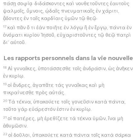
πάσῃ σοφίᾳ· διδάσκοντες καὶ νουθετοῦντες ἑαυτοὺς
ψαλμοῖς, ὕμνοις, ᾠδαῖς πνευματικαῖς ἐν χάριτι,
ᾄδοντες ἐν ταῖς καρδίαις ὑμῶν τῷ θεῷ·
17
καὶ πᾶν ὅ τι ἐὰν ποιῆτε ἐν λόγῳ ἢ ἐν ἔργῳ, πάντα ἐν
ὀνόματι κυρίου Ἰησοῦ, εὐχαριστοῦντες τῷ θεῷ πατρὶ
δι’ αὐτοῦ.
Les rapports personnels dans la vie nouvelle
18
Αἱ γυναῖκες, ὑποτάσσεσθε τοῖς ἀνδράσιν, ὡς ἀνῆκεν
ἐν κυρίῳ.
19
οἱ ἄνδρες, ἀγαπᾶτε τὰς γυναῖκας καὶ μὴ
πικραίνεσθε πρὸς αὐτάς.
20
Τὰ τέκνα, ὑπακούετε τοῖς γονεῦσιν κατὰ πάντα,
τοῦτο γὰρ εὐάρεστόν ἐστιν ἐν κυρίῳ.
21
οἱ πατέρες, μὴ ἐρεθίζετε τὰ τέκνα ὑμῶν, ἵνα μὴ
ἀθυμῶσιν.
22
οἱ δοῦλοι, ὑπακούετε κατὰ πάντα τοῖς κατὰ σάρκα