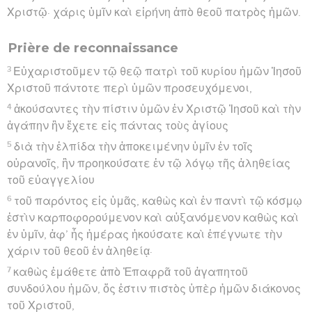
Χριστῷ· χάρις ὑμῖν καὶ εἰρήνη ἀπὸ θεοῦ πατρὸς ἡμῶν.
Prière de reconnaissance
3
Εὐχαριστοῦμεν τῷ θεῷ πατρὶ τοῦ κυρίου ἡμῶν Ἰησοῦ
Χριστοῦ πάντοτε περὶ ὑμῶν προσευχόμενοι,
4
ἀκούσαντες τὴν πίστιν ὑμῶν ἐν Χριστῷ Ἰησοῦ καὶ τὴν
ἀγάπην ἣν ἔχετε εἰς πάντας τοὺς ἁγίους
5
διὰ τὴν ἐλπίδα τὴν ἀποκειμένην ὑμῖν ἐν τοῖς
οὐρανοῖς, ἣν προηκούσατε ἐν τῷ λόγῳ τῆς ἀληθείας
τοῦ εὐαγγελίου
6
τοῦ παρόντος εἰς ὑμᾶς, καθὼς καὶ ἐν παντὶ τῷ κόσμῳ
ἐστὶν καρποφορούμενον καὶ αὐξανόμενον καθὼς καὶ
ἐν ὑμῖν, ἀφ’ ἧς ἡμέρας ἠκούσατε καὶ ἐπέγνωτε τὴν
χάριν τοῦ θεοῦ ἐν ἀληθείᾳ·
7
καθὼς ἐμάθετε ἀπὸ Ἐπαφρᾶ τοῦ ἀγαπητοῦ
συνδούλου ἡμῶν, ὅς ἐστιν πιστὸς ὑπὲρ ἡμῶν διάκονος
τοῦ Χριστοῦ,