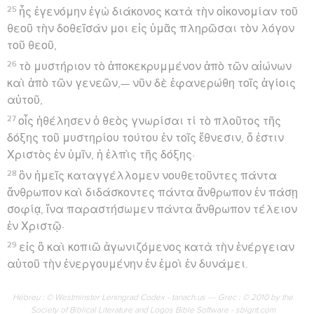
25
ἧς ἐγενόμην ἐγὼ διάκονος κατὰ τὴν οἰκονομίαν τοῦ
θεοῦ τὴν δοθεῖσάν μοι εἰς ὑμᾶς πληρῶσαι τὸν λόγον
τοῦ θεοῦ,
26
τὸ μυστήριον τὸ ἀποκεκρυμμένον ἀπὸ τῶν αἰώνων
καὶ ἀπὸ τῶν γενεῶν,— νῦν δὲ ἐφανερώθη τοῖς ἁγίοις
αὐτοῦ,
27
οἷς ἠθέλησεν ὁ θεὸς γνωρίσαι τί τὸ πλοῦτος τῆς
δόξης τοῦ μυστηρίου τούτου ἐν τοῖς ἔθνεσιν, ὅ ἐστιν
Χριστὸς ἐν ὑμῖν, ἡ ἐλπὶς τῆς δόξης·
28
ὃν ἡμεῖς καταγγέλλομεν νουθετοῦντες πάντα
ἄνθρωπον καὶ διδάσκοντες πάντα ἄνθρωπον ἐν πάσῃ
σοφίᾳ, ἵνα παραστήσωμεν πάντα ἄνθρωπον τέλειον
ἐν Χριστῷ·
29
εἰς ὃ καὶ κοπιῶ ἀγωνιζόμενος κατὰ τὴν ἐνέργειαν
αὐτοῦ τὴν ἐνεργουμένην ἐν ἐμοὶ ἐν δυνάμει.
Hébreu : © Westminster Leningrad Codex - tanach.us --- Grec : © 2010 by the
Society of Biblical Literature and Logos Bible Software - sblgnt.com