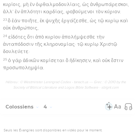
κυρίοις, μὴ ἐν ὀφθαλμοδουλίαις, ὡς ἀνθρωπάρεσκοι,
ἀλλ’ ἐν ἁπλότητι καρδίας, φοβούμενοι τὸν κύριον.
23
ὃ ἐὰν ποιῆτε, ἐκ ψυχῆς ἐργάζεσθε, ὡς τῷ κυρίῳ καὶ
οὐκ ἀνθρώποις,
24
εἰδότες ὅτι ἀπὸ κυρίου ἀπολήμψεσθε τὴν
ἀνταπόδοσιν τῆς κληρονομίας· τῷ κυρίῳ Χριστῷ
δουλεύετε·
25
ὁ γὰρ ἀδικῶν κομίσεται ὃ ἠδίκησεν, καὶ οὐκ ἔστιν
προσωπολημψία.
Hébreu : © Westminster Leningrad Codex - tanach.us --- Grec : © 2010 by the
Society of Biblical Literature and Logos Bible Software - sblgnt.com
Colossiens
4
Seuls les Évangiles sont disponibles en vidéo pour le moment.