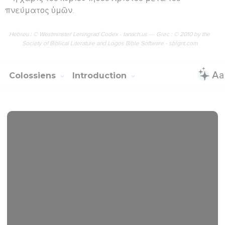
πνεύματος ὑμῶν.
Hébreu : © Westminster Leningrad Codex - tanach.us --- Grec : © 2010 by the
Society of Biblical Literature and Logos Bible Software - sblgnt.com
Colossiens
Introduction