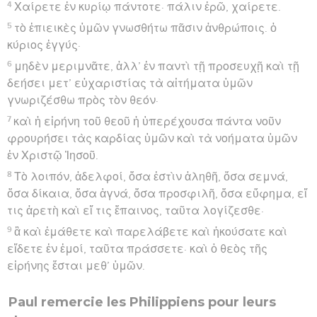
4
Χαίρετε ἐν κυρίῳ πάντοτε· πάλιν ἐρῶ, χαίρετε.
5
τὸ ἐπιεικὲς ὑμῶν γνωσθήτω πᾶσιν ἀνθρώποις. ὁ
κύριος ἐγγύς·
6
μηδὲν μεριμνᾶτε, ἀλλ’ ἐν παντὶ τῇ προσευχῇ καὶ τῇ
δεήσει μετ’ εὐχαριστίας τὰ αἰτήματα ὑμῶν
γνωριζέσθω πρὸς τὸν θεόν·
7
καὶ ἡ εἰρήνη τοῦ θεοῦ ἡ ὑπερέχουσα πάντα νοῦν
φρουρήσει τὰς καρδίας ὑμῶν καὶ τὰ νοήματα ὑμῶν
ἐν Χριστῷ Ἰησοῦ.
8
Τὸ λοιπόν, ἀδελφοί, ὅσα ἐστὶν ἀληθῆ, ὅσα σεμνά,
ὅσα δίκαια, ὅσα ἁγνά, ὅσα προσφιλῆ, ὅσα εὔφημα, εἴ
τις ἀρετὴ καὶ εἴ τις ἔπαινος, ταῦτα λογίζεσθε·
9
ἃ καὶ ἐμάθετε καὶ παρελάβετε καὶ ἠκούσατε καὶ
εἴδετε ἐν ἐμοί, ταῦτα πράσσετε· καὶ ὁ θεὸς τῆς
εἰρήνης ἔσται μεθ’ ὑμῶν.
Paul remercie les Philippiens pour leurs