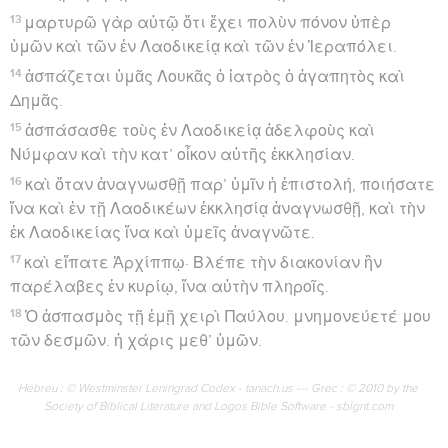
13
μαρτυρῶ γὰρ αὐτῷ ὅτι ἔχει πολὺν πόνον ὑπὲρ
ὑμῶν καὶ τῶν ἐν Λαοδικείᾳ καὶ τῶν ἐν Ἱεραπόλει.
14
ἀσπάζεται ὑμᾶς Λουκᾶς ὁ ἰατρὸς ὁ ἀγαπητὸς καὶ
Δημᾶς.
15
ἀσπάσασθε τοὺς ἐν Λαοδικείᾳ ἀδελφοὺς καὶ
Νύμφαν καὶ τὴν κατ’ οἶκον αὐτῆς ἐκκλησίαν.
16
καὶ ὅταν ἀναγνωσθῇ παρ’ ὑμῖν ἡ ἐπιστολή, ποιήσατε
ἵνα καὶ ἐν τῇ Λαοδικέων ἐκκλησίᾳ ἀναγνωσθῇ, καὶ τὴν
ἐκ Λαοδικείας ἵνα καὶ ὑμεῖς ἀναγνῶτε.
17
καὶ εἴπατε Ἀρχίππῳ· Βλέπε τὴν διακονίαν ἣν
παρέλαβες ἐν κυρίῳ, ἵνα αὐτὴν πληροῖς.
18
Ὁ ἀσπασμὸς τῇ ἐμῇ χειρὶ Παύλου. μνημονεύετέ μου
τῶν δεσμῶν. ἡ χάρις μεθ’ ὑμῶν.
Hébreu : © Westminster Leningrad Codex - tanach.us --- Grec : © 2010 by the
Society of Biblical Literature and Logos Bible Software - sblgnt.com