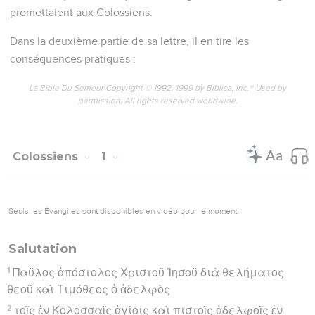
promettaient aux Colossiens.
Dans la deuxième partie de sa lettre, il en tire les
conséquences pratiques :
La Bible Du Semeur Copyright © 1992, 1999 by Biblica, Inc.® Used by
permission. All rights reserved worldwide.
Colossiens
1
Seuls les Évangiles sont disponibles en vidéo pour le moment.
Salutation
1
Παῦλος ἀπόστολος Χριστοῦ Ἰησοῦ διὰ θελήματος
θεοῦ καὶ Τιμόθεος ὁ ἀδελφὸς
2
τοῖς ἐν Κολοσσαῖς ἁγίοις καὶ πιστοῖς ἀδελφοῖς ἐν