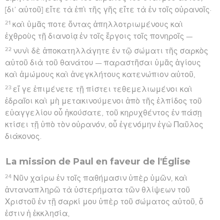
[δι’ αὐτοῦ] εἴτε τὰ ἐπὶ τῆς γῆς εἴτε τὰ ἐν τοῖς οὐρανοῖς·
21
καὶ ὑμᾶς ποτε ὄντας ἀπηλλοτριωμένους καὶ
ἐχθροὺς τῇ διανοίᾳ ἐν τοῖς ἔργοις τοῖς πονηροῖς —
22
νυνὶ δὲ ἀποκατηλλάγητε ἐν τῷ σώματι τῆς σαρκὸς
αὐτοῦ διὰ τοῦ θανάτου — παραστῆσαι ὑμᾶς ἁγίους
καὶ ἀμώμους καὶ ἀνεγκλήτους κατενώπιον αὐτοῦ,
23
εἴ γε ἐπιμένετε τῇ πίστει τεθεμελιωμένοι καὶ
ἑδραῖοι καὶ μὴ μετακινούμενοι ἀπὸ τῆς ἐλπίδος τοῦ
εὐαγγελίου οὗ ἠκούσατε, τοῦ κηρυχθέντος ἐν πάσῃ
κτίσει τῇ ὑπὸ τὸν οὐρανόν, οὗ ἐγενόμην ἐγὼ Παῦλος
διάκονος.
La mission de Paul en faveur de l'Église
24
Νῦν χαίρω ἐν τοῖς παθήμασιν ὑπὲρ ὑμῶν, καὶ
ἀνταναπληρῶ τὰ ὑστερήματα τῶν θλίψεων τοῦ
Χριστοῦ ἐν τῇ σαρκί μου ὑπὲρ τοῦ σώματος αὐτοῦ, ὅ
ἐστιν ἡ ἐκκλησία,