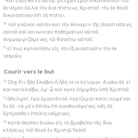
καὶ εὑρεθῶ ἐν αὐτῷ, μὴ ἔχων ἐμὴν δικαιοσύνην τὴν
ἐκ νόμου ἀλλὰ τὴν διὰ πίστεως Χριστοῦ, τὴν ἐκ θεοῦ
δικαιοσύνην ἐπὶ τῇ πίστει,
10
τοῦ γνῶναι αὐτὸν καὶ τὴν δύναμιν τῆς ἀναστάσεως
αὐτοῦ καὶ κοινωνίαν παθημάτων αὐτοῦ,
συμμορφιζόμενος τῷ θανάτῳ αὐτοῦ,
11
εἴ πως καταντήσω εἰς τὴν ἐξανάστασιν τὴν ἐκ
νεκρῶν.
Courir vers le but
12
Οὐχ ὅτι ἤδη ἔλαβον ἢ ἤδη τετελείωμαι, διώκω δὲ εἰ
καὶ καταλάβω, ἐφ’ ᾧ καὶ κατελήμφθην ὑπὸ Χριστοῦ.
13
ἀδελφοί, ἐγὼ ἐμαυτὸν οὐ λογίζομαι κατειληφέναι·
ἓν δέ, τὰ μὲν ὀπίσω ἐπιλανθανόμενος τοῖς δὲ
ἔμπροσθεν ἐπεκτεινόμενος,
14
κατὰ σκοπὸν διώκω εἰς τὸ βραβεῖον τῆς ἄνω
κλήσεως τοῦ θεοῦ ἐν Χριστῷ Ἰησοῦ.