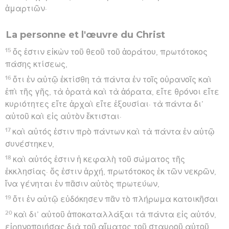
ἁμαρτιῶν·
La personne et l'œuvre du Christ
15
ὅς ἐστιν εἰκὼν τοῦ θεοῦ τοῦ ἀοράτου, πρωτότοκος
πάσης κτίσεως,
16
ὅτι ἐν αὐτῷ ἐκτίσθη τὰ πάντα ἐν τοῖς οὐρανοῖς καὶ
ἐπὶ τῆς γῆς, τὰ ὁρατὰ καὶ τὰ ἀόρατα, εἴτε θρόνοι εἴτε
κυριότητες εἴτε ἀρχαὶ εἴτε ἐξουσίαι· τὰ πάντα δι’
αὐτοῦ καὶ εἰς αὐτὸν ἔκτισται·
17
καὶ αὐτός ἐστιν πρὸ πάντων καὶ τὰ πάντα ἐν αὐτῷ
συνέστηκεν,
18
καὶ αὐτός ἐστιν ἡ κεφαλὴ τοῦ σώματος τῆς
ἐκκλησίας· ὅς ἐστιν ἀρχή, πρωτότοκος ἐκ τῶν νεκρῶν,
ἵνα γένηται ἐν πᾶσιν αὐτὸς πρωτεύων,
19
ὅτι ἐν αὐτῷ εὐδόκησεν πᾶν τὸ πλήρωμα κατοικῆσαι
20
καὶ δι’ αὐτοῦ ἀποκαταλλάξαι τὰ πάντα εἰς αὐτόν,
εἰρηνοποιήσας διὰ τοῦ αἵματος τοῦ σταυροῦ αὐτοῦ,