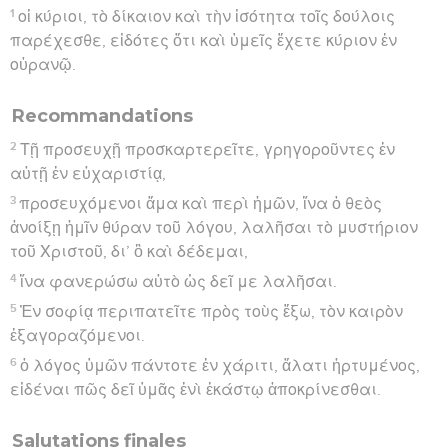
1
οἱ κύριοι, τὸ δίκαιον καὶ τὴν ἰσότητα τοῖς δούλοις
παρέχεσθε, εἰδότες ὅτι καὶ ὑμεῖς ἔχετε κύριον ἐν
οὐρανῷ.
Recommandations
2
Τῇ προσευχῇ προσκαρτερεῖτε, γρηγοροῦντες ἐν
αὐτῇ ἐν εὐχαριστίᾳ,
3
προσευχόμενοι ἅμα καὶ περὶ ἡμῶν, ἵνα ὁ θεὸς
ἀνοίξῃ ἡμῖν θύραν τοῦ λόγου, λαλῆσαι τὸ μυστήριον
τοῦ Χριστοῦ, δι’ ὃ καὶ δέδεμαι,
4
ἵνα φανερώσω αὐτὸ ὡς δεῖ με λαλῆσαι.
5
Ἐν σοφίᾳ περιπατεῖτε πρὸς τοὺς ἔξω, τὸν καιρὸν
ἐξαγοραζόμενοι.
6
ὁ λόγος ὑμῶν πάντοτε ἐν χάριτι, ἅλατι ἠρτυμένος,
εἰδέναι πῶς δεῖ ὑμᾶς ἑνὶ ἑκάστῳ ἀποκρίνεσθαι.
Salutations finales