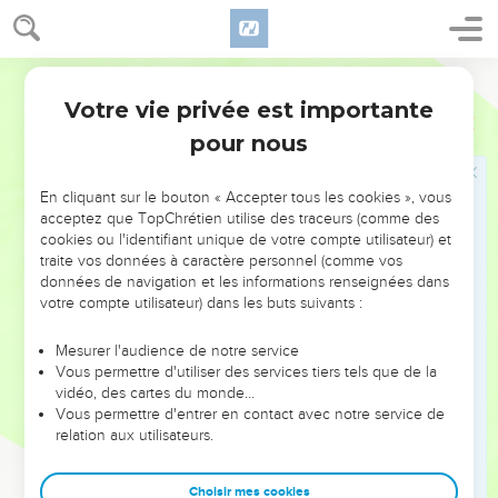
ἐμὲ ἐξαυτῆς·
24
πέποιθα δὲ ἐν κυρίῳ ὅτι καὶ αὐτὸς ταχέως
Hébreu / Grec - Texte original
ἐλεύσομαι.
Votre vie privée est importante
Philippiens
2
25
Ἀναγκαῖον δὲ ἡγησάμην Ἐπαφρόδιτον τὸν ἀδελφὸν
pour nous
καὶ συνεργὸν καὶ συστρατιώτην μου, ὑμῶν δὲ
ἀπόστολον καὶ λειτουργὸν τῆς χρείας μου, πέμψαι
πρὸς ὑμᾶς,
En cliquant sur le bouton « Accepter tous les cookies », vous
acceptez que TopChrétien utilise des traceurs (comme des
26
ἐπειδὴ ἐπιποθῶν ἦν πάντας ὑμᾶς, καὶ ἀδημονῶν
cookies ou l'identifiant unique de votre compte utilisateur) et
διότι ἠκούσατε ὅτι ἠσθένησεν.
traite vos données à caractère personnel (comme vos
données de navigation et les informations renseignées dans
27
καὶ γὰρ ἠσθένησεν παραπλήσιον θανάτῳ· ἀλλὰ ὁ
votre compte utilisateur) dans les buts suivants :
θεὸς ἠλέησεν αὐτόν, οὐκ αὐτὸν δὲ μόνον ἀλλὰ καὶ
ἐμέ, ἵνα μὴ λύπην ἐπὶ λύπην σχῶ.
Mesurer l'audience de notre service
Vous permettre d'utiliser des services tiers tels que de la
28
σπουδαιοτέρως οὖν ἔπεμψα αὐτὸν ἵνα ἰδόντες
vidéo, des cartes du monde…
αὐτὸν πάλιν χαρῆτε κἀγὼ ἀλυπότερος ὦ.
Vous permettre d'entrer en contact avec notre service de
29
relation aux utilisateurs.
προσδέχεσθε οὖν αὐτὸν ἐν κυρίῳ μετὰ πάσης
χαρᾶς, καὶ τοὺς τοιούτους ἐντίμους ἔχετε,
Choisir mes cookies
30
ὅτι διὰ τὸ ἔργον Χριστοῦ μέχρι θανάτου ἤγγισεν,