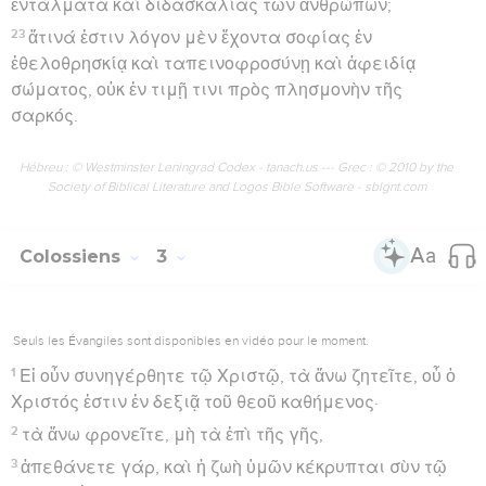
ἐντάλματα καὶ διδασκαλίας τῶν ἀνθρώπων;
23
ἅτινά ἐστιν λόγον μὲν ἔχοντα σοφίας ἐν
ἐθελοθρησκίᾳ καὶ ταπεινοφροσύνῃ καὶ ἀφειδίᾳ
σώματος, οὐκ ἐν τιμῇ τινι πρὸς πλησμονὴν τῆς
σαρκός.
Hébreu : © Westminster Leningrad Codex - tanach.us --- Grec : © 2010 by the
Society of Biblical Literature and Logos Bible Software - sblgnt.com
Colossiens
3
Seuls les Évangiles sont disponibles en vidéo pour le moment.
1
Εἰ οὖν συνηγέρθητε τῷ Χριστῷ, τὰ ἄνω ζητεῖτε, οὗ ὁ
Χριστός ἐστιν ἐν δεξιᾷ τοῦ θεοῦ καθήμενος·
2
τὰ ἄνω φρονεῖτε, μὴ τὰ ἐπὶ τῆς γῆς,
3
ἀπεθάνετε γάρ, καὶ ἡ ζωὴ ὑμῶν κέκρυπται σὺν τῷ