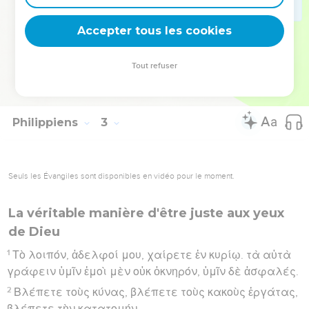
παραβολευσάμενος τῇ ψυχῇ ἵνα ἀναπληρώσῃ τὸ
Accepter tous les cookies
ὑμῶν ὑστέρημα τῆς πρός με λειτουργίας.
Hébreu : © Westminster Leningrad Codex - tanach.us --- Grec : © 2010 by the
Tout refuser
Society of Biblical Literature and Logos Bible Software - sblgnt.com
Philippiens
3
Seuls les Évangiles sont disponibles en vidéo pour le moment.
La véritable manière d'être juste aux yeux
de Dieu
1
Τὸ λοιπόν, ἀδελφοί μου, χαίρετε ἐν κυρίῳ. τὰ αὐτὰ
γράφειν ὑμῖν ἐμοὶ μὲν οὐκ ὀκνηρόν, ὑμῖν δὲ ἀσφαλές.
2
Βλέπετε τοὺς κύνας, βλέπετε τοὺς κακοὺς ἐργάτας,
βλέπετε τὴν κατατομήν.