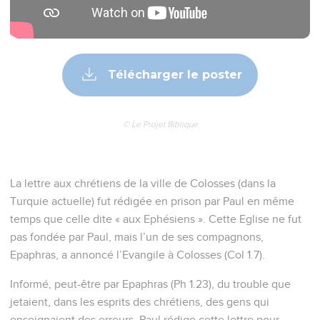
Télécharger le poster
© Le Projet Biblique
La lettre aux chrétiens de la ville de Colosses (dans la
Turquie actuelle) fut rédigée en prison par Paul en même
temps que celle dite « aux Ephésiens ». Cette Eglise ne fut
pas fondée par Paul, mais l’un de ses compagnons,
Epaphras, a annoncé l’Evangile à Colosses (Col 1.7).
Informé, peut-être par Epaphras (Ph 1.23), du trouble que
jetaient, dans les esprits des chrétiens, des gens qui
enseignaient des erreurs, Paul rédige cette lettre pour