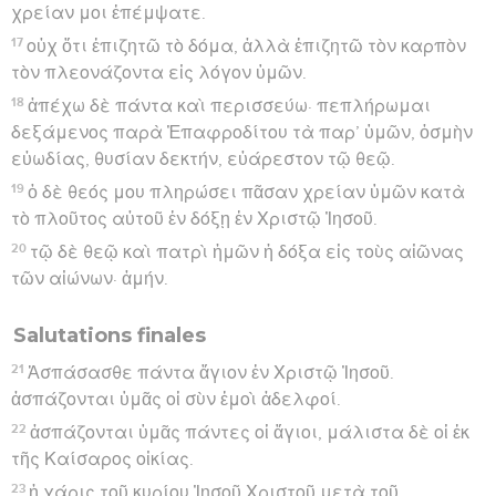
χρείαν μοι ἐπέμψατε.
17
οὐχ ὅτι ἐπιζητῶ τὸ δόμα, ἀλλὰ ἐπιζητῶ τὸν καρπὸν
τὸν πλεονάζοντα εἰς λόγον ὑμῶν.
18
ἀπέχω δὲ πάντα καὶ περισσεύω· πεπλήρωμαι
δεξάμενος παρὰ Ἐπαφροδίτου τὰ παρ’ ὑμῶν, ὀσμὴν
εὐωδίας, θυσίαν δεκτήν, εὐάρεστον τῷ θεῷ.
19
ὁ δὲ θεός μου πληρώσει πᾶσαν χρείαν ὑμῶν κατὰ
τὸ πλοῦτος αὐτοῦ ἐν δόξῃ ἐν Χριστῷ Ἰησοῦ.
20
τῷ δὲ θεῷ καὶ πατρὶ ἡμῶν ἡ δόξα εἰς τοὺς αἰῶνας
τῶν αἰώνων· ἀμήν.
Salutations finales
21
Ἀσπάσασθε πάντα ἅγιον ἐν Χριστῷ Ἰησοῦ.
ἀσπάζονται ὑμᾶς οἱ σὺν ἐμοὶ ἀδελφοί.
22
ἀσπάζονται ὑμᾶς πάντες οἱ ἅγιοι, μάλιστα δὲ οἱ ἐκ
τῆς Καίσαρος οἰκίας.
23
ἡ χάρις τοῦ κυρίου Ἰησοῦ Χριστοῦ μετὰ τοῦ