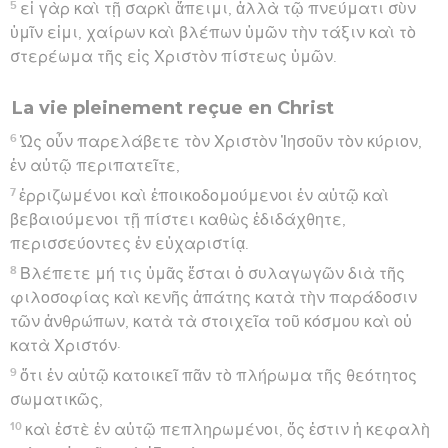
5
εἰ γὰρ καὶ τῇ σαρκὶ ἄπειμι, ἀλλὰ τῷ πνεύματι σὺν
ὑμῖν εἰμι, χαίρων καὶ βλέπων ὑμῶν τὴν τάξιν καὶ τὸ
στερέωμα τῆς εἰς Χριστὸν πίστεως ὑμῶν.
La vie pleinement reçue en Christ
6
Ὡς οὖν παρελάβετε τὸν Χριστὸν Ἰησοῦν τὸν κύριον,
ἐν αὐτῷ περιπατεῖτε,
7
ἐρριζωμένοι καὶ ἐποικοδομούμενοι ἐν αὐτῷ καὶ
βεβαιούμενοι τῇ πίστει καθὼς ἐδιδάχθητε,
περισσεύοντες ἐν εὐχαριστίᾳ.
8
Βλέπετε μή τις ὑμᾶς ἔσται ὁ συλαγωγῶν διὰ τῆς
φιλοσοφίας καὶ κενῆς ἀπάτης κατὰ τὴν παράδοσιν
τῶν ἀνθρώπων, κατὰ τὰ στοιχεῖα τοῦ κόσμου καὶ οὐ
κατὰ Χριστόν·
9
ὅτι ἐν αὐτῷ κατοικεῖ πᾶν τὸ πλήρωμα τῆς θεότητος
σωματικῶς,
10
καὶ ἐστὲ ἐν αὐτῷ πεπληρωμένοι, ὅς ἐστιν ἡ κεφαλὴ