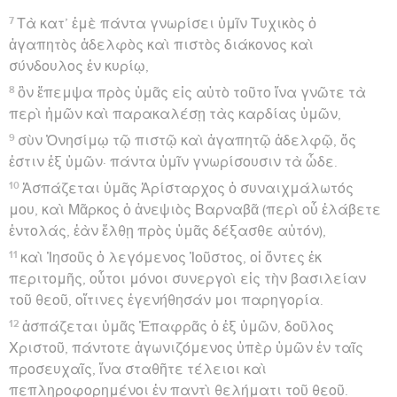
7
Τὰ κατ’ ἐμὲ πάντα γνωρίσει ὑμῖν Τυχικὸς ὁ
ἀγαπητὸς ἀδελφὸς καὶ πιστὸς διάκονος καὶ
σύνδουλος ἐν κυρίῳ,
8
ὃν ἔπεμψα πρὸς ὑμᾶς εἰς αὐτὸ τοῦτο ἵνα γνῶτε τὰ
περὶ ἡμῶν καὶ παρακαλέσῃ τὰς καρδίας ὑμῶν,
9
σὺν Ὀνησίμῳ τῷ πιστῷ καὶ ἀγαπητῷ ἀδελφῷ, ὅς
ἐστιν ἐξ ὑμῶν· πάντα ὑμῖν γνωρίσουσιν τὰ ὧδε.
10
Ἀσπάζεται ὑμᾶς Ἀρίσταρχος ὁ συναιχμάλωτός
μου, καὶ Μᾶρκος ὁ ἀνεψιὸς Βαρναβᾶ (περὶ οὗ ἐλάβετε
ἐντολάς, ἐὰν ἔλθῃ πρὸς ὑμᾶς δέξασθε αὐτόν),
11
καὶ Ἰησοῦς ὁ λεγόμενος Ἰοῦστος, οἱ ὄντες ἐκ
περιτομῆς, οὗτοι μόνοι συνεργοὶ εἰς τὴν βασιλείαν
τοῦ θεοῦ, οἵτινες ἐγενήθησάν μοι παρηγορία.
12
ἀσπάζεται ὑμᾶς Ἐπαφρᾶς ὁ ἐξ ὑμῶν, δοῦλος
Χριστοῦ, πάντοτε ἀγωνιζόμενος ὑπὲρ ὑμῶν ἐν ταῖς
προσευχαῖς, ἵνα σταθῆτε τέλειοι καὶ
πεπληροφορημένοι ἐν παντὶ θελήματι τοῦ θεοῦ.