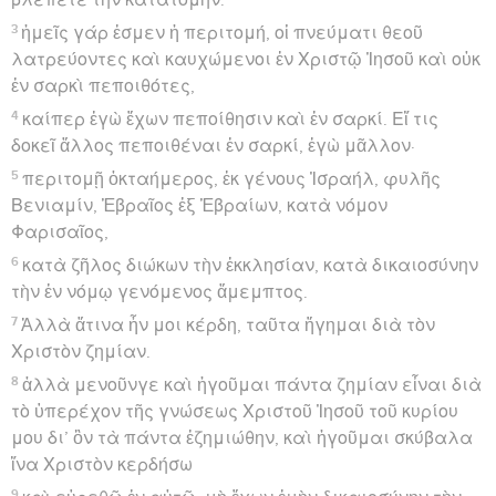
3
ἡμεῖς γάρ ἐσμεν ἡ περιτομή, οἱ πνεύματι θεοῦ
λατρεύοντες καὶ καυχώμενοι ἐν Χριστῷ Ἰησοῦ καὶ οὐκ
ἐν σαρκὶ πεποιθότες,
4
καίπερ ἐγὼ ἔχων πεποίθησιν καὶ ἐν σαρκί. Εἴ τις
δοκεῖ ἄλλος πεποιθέναι ἐν σαρκί, ἐγὼ μᾶλλον·
5
περιτομῇ ὀκταήμερος, ἐκ γένους Ἰσραήλ, φυλῆς
Βενιαμίν, Ἑβραῖος ἐξ Ἑβραίων, κατὰ νόμον
Φαρισαῖος,
6
κατὰ ζῆλος διώκων τὴν ἐκκλησίαν, κατὰ δικαιοσύνην
τὴν ἐν νόμῳ γενόμενος ἄμεμπτος.
7
Ἀλλὰ ἅτινα ἦν μοι κέρδη, ταῦτα ἥγημαι διὰ τὸν
Χριστὸν ζημίαν.
8
ἀλλὰ μενοῦνγε καὶ ἡγοῦμαι πάντα ζημίαν εἶναι διὰ
τὸ ὑπερέχον τῆς γνώσεως Χριστοῦ Ἰησοῦ τοῦ κυρίου
μου δι’ ὃν τὰ πάντα ἐζημιώθην, καὶ ἡγοῦμαι σκύβαλα
ἵνα Χριστὸν κερδήσω
9