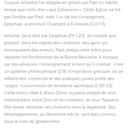
Turquie actuelle) fut rédigée en prison par Paul en même
temps que celle dite « aux Ephésiens ». Cette Eglise ne fut
pas fondée par Paul, mais l’un de ses compagnons,
Epaphras, a annoncé l’Evangile à Colosses (Col 1.7).
Informé, peut-être par Epaphras (Ph 1.23), du trouble que
jetaient, dans les esprits des chrétiens, des gens qui
enseignaient des erreurs, Paul rédige cette lettre pour
rappeler les fondements de la Bonne Nouvelle. Il évoque,
par des allusions, l’enseignement erroné qu’il combat : c’est
un système philosophique (2.8) d’inspiration grecque, où se
mêlent des croyances et des pratiques juives (culte des
*anges, *circoncision) de tendance ascétique (2.20-23).
Cette erreur ôtait à Jésus-Christ sa place unique de seul
intermédiaire entre Dieu et les hommes, de seul *Sauveur.
Elle faisait retomber les chrétiens dans le légalisme. Ses
développements, au deuxième siècle, sont bien connus
sous le nom de gnosticisme.