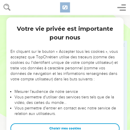
et me portant vers ce qui est devant,
14
je cours vers le but pour remporter le prix de l’appel
céleste de Dieu en Jésus-Christ.
Segond 21
15
Nous tous donc qui sommes mûrs, adoptons cette attitude
Votre vie privée est importante
Philippiens
3
et, si vous êtes d'un autre avis sur un point, Dieu vous
pour nous
éclairera aussi là-dessus.
16
Seulement, là où nous en sommes, marchons dans la
En cliquant sur le bouton « Accepter tous les cookies », vous
même direction [et vivons en plein accord].
acceptez que TopChrétien utilise des traceurs (comme des
cookies ou l'identifiant unique de votre compte utilisateur) et
17
Soyez tous mes imitateurs, frères et sœurs, et portez les
traite vos données à caractère personnel (comme vos
regards sur ceux qui se conduisent suivant le modèle que
données de navigation et les informations renseignées dans
vous avez en nous.
votre compte utilisateur) dans les buts suivants :
18
En effet, beaucoup se conduisent en ennemis de la croix
Mesurer l'audience de notre service
de Christ ; je vous ai souvent parlé d’eux, et je le fais
Vous permettre d'utiliser des services tiers tels que de la
maintenant encore en pleurant.
vidéo, des cartes du monde…
Vous permettre d'entrer en contact avec notre service de
19
Leur fin, c’est la perdition ; ils ont pour dieu leur ventre, ils
relation aux utilisateurs.
mettent leur gloire dans ce qui fait leur honte, ils ne pensent
qu’aux réalités de ce monde.
Choisir mes cookies