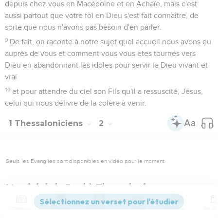
depuis chez vous en Macédoine et en Achaïe, mais c'est
aussi partout que votre foi en Dieu s'est fait connaître, de
sorte que nous n'avons pas besoin d'en parler.
9
De fait, on raconte à notre sujet quel accueil nous avons eu
auprès de vous et comment vous vous êtes tournés vers
Dieu en abandonnant les idoles pour servir le Dieu vivant et
vrai
10
et pour attendre du ciel son Fils qu'il a ressuscité, Jésus,
celui qui nous délivre de la colère à venir.
1 Thessaloniciens
2
Seuls les Évangiles sont disponibles en vidéo pour le moment.
L'activité de Paul à Thessalonique
1
Vous savez vous-mêmes, frères et sœurs, que notre arrivée
Contenus
Versions
Commentaires
Strong
Dictionnaire
chez vous n'a pas été sans résultat.