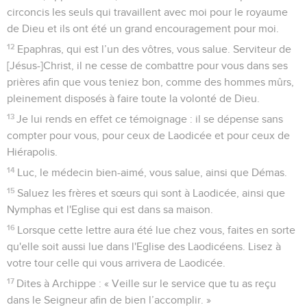
circoncis les seuls qui travaillent avec moi pour le royaume
de Dieu et ils ont été un grand encouragement pour moi.
12
Epaphras, qui est l’un des vôtres, vous salue. Serviteur de
[Jésus-]Christ, il ne cesse de combattre pour vous dans ses
prières afin que vous teniez bon, comme des hommes mûrs,
pleinement disposés à faire toute la volonté de Dieu.
13
Je lui rends en effet ce témoignage : il se dépense sans
compter pour vous, pour ceux de Laodicée et pour ceux de
Hiérapolis.
14
Luc, le médecin bien-aimé, vous salue, ainsi que Démas.
15
Saluez les frères et sœurs qui sont à Laodicée, ainsi que
Nymphas et l'Eglise qui est dans sa maison.
16
Lorsque cette lettre aura été lue chez vous, faites en sorte
qu'elle soit aussi lue dans l'Eglise des Laodicéens. Lisez à
votre tour celle qui vous arrivera de Laodicée.
17
Dites à Archippe : « Veille sur le service que tu as reçu
dans le Seigneur afin de bien l’accomplir. »