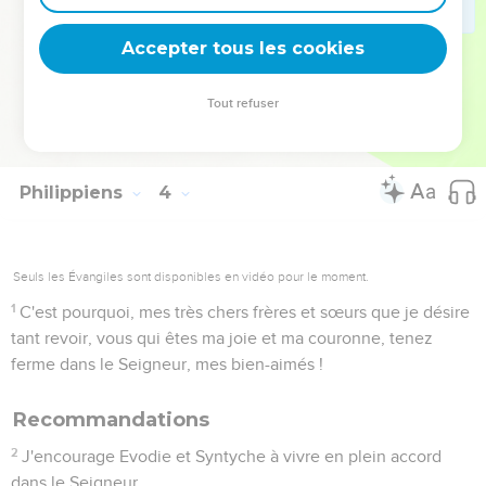
20
Quant à nous, notre droit de cité est dans le ciel, d'où
nous attendons aussi comme Sauveur le Seigneur Jésus-
Accepter tous les cookies
Christ.
21
Il transformera notre corps de misère pour le rendre
Tout refuser
conforme à son corps glorieux par le pouvoir qu’il a de tout
soumettre à son autorité.
Philippiens
4
Seuls les Évangiles sont disponibles en vidéo pour le moment.
1
C'est pourquoi, mes très chers frères et sœurs que je désire
tant revoir, vous qui êtes ma joie et ma couronne, tenez
ferme dans le Seigneur, mes bien-aimés !
Recommandations
2
J'encourage Evodie et Syntyche à vivre en plein accord
dans le Seigneur.