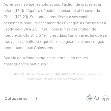
Après ses habituelles salutations, l’action de grâces et la
prière (1.1-11), l’*apôtre dépeint la personne et l’œuvre du
Christ (1.12-23). Suit une parenthèse sur ses combats
personnels pour l’avancement de l’Evangile à Colosses et à
Laodicée (1.24 à 2.5). Puis il poursuit sa description de
l’œuvre du Christ (2.6-19) : c’est dans l’union avec lui que se
trouve la « plénitude » que les enseignants de mensonges
promettaient aux Colossiens.
Dans la deuxième partie de sa lettre, il en tire les
conséquences pratiques :
La Bible Du Semeur Copyright © 1992, 1999 by Biblica, Inc.® Used by
permission. All rights reserved worldwide.
Colossiens
1