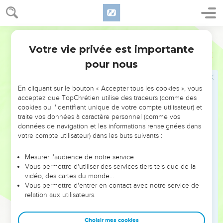
moment, ce peuple reçoit un pouvoir royal.
23
Celui que j’interroge m’explique : « La quatrième bête
représente un quatrième royaume sur la terre. Il est différent
Parole de Vie
de tous les autres. Ce royaume mangera tout ce qui existe
Votre vie privée est importante
Daniel
7
sur la terre, il écrasera tout sous ses pieds et il déchirera tout.
pour nous
24
Les dix cornes représentent dix rois. Ils seront à la tête de
ce royaume l’un après l’autre. Un onzième roi, différent des
En cliquant sur le bouton « Accepter tous les cookies », vous
autres, prendra le pouvoir et il renversera trois rois.
acceptez que TopChrétien utilise des traceurs (comme des
25
Il parlera contre le Dieu très-haut et il fera souffrir le
cookies ou l'identifiant unique de votre compte utilisateur) et
traite vos données à caractère personnel (comme vos
peuple qui lui appartient. Il aura l’intention de changer les
données de navigation et les informations renseignées dans
jours des fêtes et la loi du peuple de Dieu. Ce peuple sera
votre compte utilisateur) dans les buts suivants :
en son pouvoir pendant trois ans et demi.
26
Ensuite, il y aura dans le ciel un jugement qui enlèvera le
Mesurer l'audience de notre service
Vous permettre d'utiliser des services tiers tels que de la
pouvoir à ce royaume. Ainsi il disparaîtra et sera détruit.
vidéo, des cartes du monde…
27
Le pouvoir, la puissance et la grandeur de tous les
Vous permettre d'entrer en contact avec notre service de
relation aux utilisateurs.
royaumes de la terre seront pour le peuple qui appartient au
Dieu très-haut. Le pouvoir de ce peuple durera toujours, et
tous les royaumes lui obéiront et le serviront. »
Choisir mes cookies