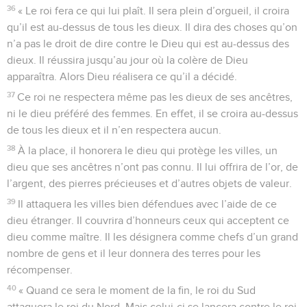
36
« Le roi fera ce qui lui plaît. Il sera plein d’orgueil, il croira
qu’il est au-dessus de tous les dieux. Il dira des choses qu’on
n’a pas le droit de dire contre le Dieu qui est au-dessus des
dieux. Il réussira jusqu’au jour où la colère de Dieu
apparaîtra. Alors Dieu réalisera ce qu’il a décidé.
37
Ce roi ne respectera même pas les dieux de ses ancêtres,
ni le dieu préféré des femmes. En effet, il se croira au-dessus
de tous les dieux et il n’en respectera aucun.
38
À la place, il honorera le dieu qui protège les villes, un
dieu que ses ancêtres n’ont pas connu. Il lui offrira de l’or, de
l’argent, des pierres précieuses et d’autres objets de valeur.
39
Il attaquera les villes bien défendues avec l’aide de ce
dieu étranger. Il couvrira d’honneurs ceux qui acceptent ce
dieu comme maître. Il les désignera comme chefs d’un grand
nombre de gens et il leur donnera des terres pour les
récompenser.
40
« Quand ce sera le moment de la fin, le roi du Sud
attaquera le roi du Nord. Mais celui-ci se lancera contre le roi