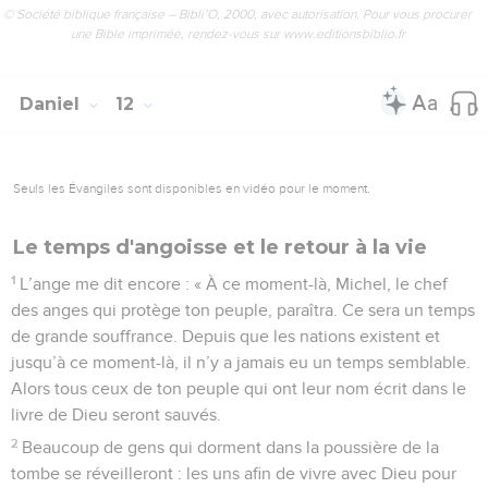
© Société biblique française – Bibli’O, 2000, avec autorisation. Pour vous procurer
une Bible imprimée, rendez-vous sur www.editionsbiblio.fr
Daniel
12
Seuls les Évangiles sont disponibles en vidéo pour le moment.
Le temps d'angoisse et le retour à la vie
1
L’ange me dit encore : « À ce moment-là, Michel, le chef
des anges qui protège ton peuple, paraîtra. Ce sera un temps
de grande souffrance. Depuis que les nations existent et
jusqu’à ce moment-là, il n’y a jamais eu un temps semblable.
Alors tous ceux de ton peuple qui ont leur nom écrit dans le
livre de Dieu seront sauvés.
2
Beaucoup de gens qui dorment dans la poussière de la
tombe se réveilleront : les uns afin de vivre avec Dieu pour