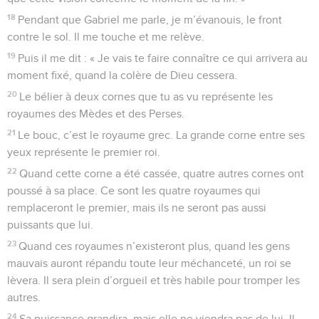
18
Pendant que Gabriel me parle, je m’évanouis, le front
contre le sol. Il me touche et me relève.
19
Puis il me dit : « Je vais te faire connaître ce qui arrivera au
moment fixé, quand la colère de Dieu cessera.
20
Le bélier à deux cornes que tu as vu représente les
royaumes des Mèdes et des Perses.
21
Le bouc, c’est le royaume grec. La grande corne entre ses
yeux représente le premier roi.
22
Quand cette corne a été cassée, quatre autres cornes ont
poussé à sa place. Ce sont les quatre royaumes qui
remplaceront le premier, mais ils ne seront pas aussi
puissants que lui.
23
Quand ces royaumes n’existeront plus, quand les gens
mauvais auront répandu toute leur méchanceté, un roi se
lèvera. Il sera plein d’orgueil et très habile pour tromper les
autres.
24
Sa puissance grandira, mais elle ne viendra pas de lui. Il