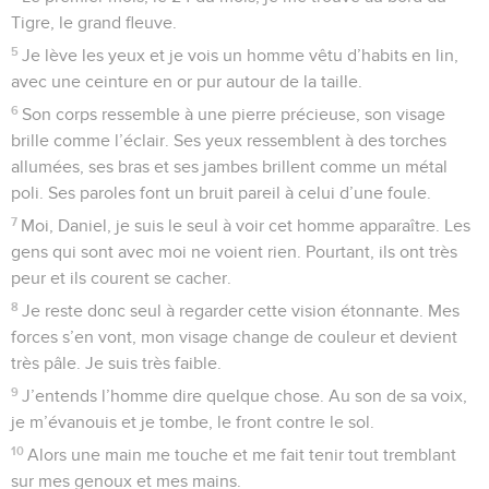
Tigre, le grand fleuve.
5
Je lève les yeux et je vois un homme vêtu d’habits en lin,
avec une ceinture en or pur autour de la taille.
6
Son corps ressemble à une pierre précieuse, son visage
brille comme l’éclair. Ses yeux ressemblent à des torches
allumées, ses bras et ses jambes brillent comme un métal
poli. Ses paroles font un bruit pareil à celui d’une foule.
7
Moi, Daniel, je suis le seul à voir cet homme apparaître. Les
gens qui sont avec moi ne voient rien. Pourtant, ils ont très
peur et ils courent se cacher.
8
Je reste donc seul à regarder cette vision étonnante. Mes
forces s’en vont, mon visage change de couleur et devient
très pâle. Je suis très faible.
9
J’entends l’homme dire quelque chose. Au son de sa voix,
je m’évanouis et je tombe, le front contre le sol.
10
Alors une main me touche et me fait tenir tout tremblant
sur mes genoux et mes mains.