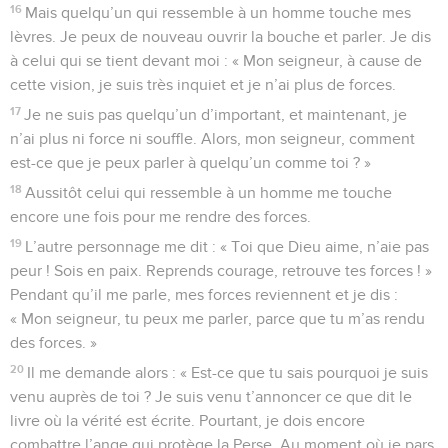
16
Mais quelqu’un qui ressemble à un homme touche mes
lèvres. Je peux de nouveau ouvrir la bouche et parler. Je dis
à celui qui se tient devant moi : « Mon seigneur, à cause de
cette vision, je suis très inquiet et je n’ai plus de forces.
17
Je ne suis pas quelqu’un d’important, et maintenant, je
n’ai plus ni force ni souffle. Alors, mon seigneur, comment
est-ce que je peux parler à quelqu’un comme toi ? »
18
Aussitôt celui qui ressemble à un homme me touche
encore une fois pour me rendre des forces.
19
L’autre personnage me dit : « Toi que Dieu aime, n’aie pas
peur ! Sois en paix. Reprends courage, retrouve tes forces ! »
Pendant qu’il me parle, mes forces reviennent et je dis :
« Mon seigneur, tu peux me parler, parce que tu m’as rendu
des forces. »
20
Il me demande alors : « Est-ce que tu sais pourquoi je suis
venu auprès de toi ? Je suis venu t’annoncer ce que dit le
livre où la vérité est écrite. Pourtant, je dois encore
combattre l’ange qui protège la Perse. Au moment où je pars