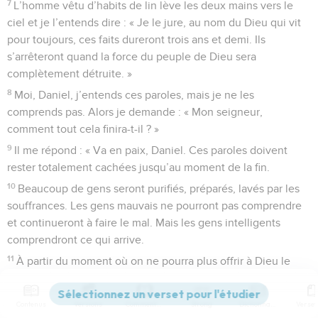
7
L’homme vêtu d’habits de lin lève les deux mains vers le
ciel et je l’entends dire : « Je le jure, au nom du Dieu qui vit
pour toujours, ces faits dureront trois ans et demi. Ils
s’arrêteront quand la force du peuple de Dieu sera
complètement détruite. »
8
Moi, Daniel, j’entends ces paroles, mais je ne les
comprends pas. Alors je demande : « Mon seigneur,
comment tout cela finira-t-il ? »
9
Il me répond : « Va en paix, Daniel. Ces paroles doivent
rester totalement cachées jusqu’au moment de la fin.
10
Beaucoup de gens seront purifiés, préparés, lavés par les
souffrances. Les gens mauvais ne pourront pas comprendre
et continueront à faire le mal. Mais les gens intelligents
comprendront ce qui arrive.
11
À partir du moment où on ne pourra plus offrir à Dieu le
sacrifice de chaque jour et où l’horreur destructrice sera
placée sur l’autel, il y aura 1 290 jours.
Contenus
Versions
Commentaires
Strong
Dictionnaire
12
Ils seront heureux, ceux qui réussiront à attendre 1 335