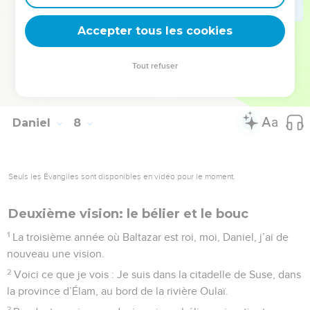
28
Le récit finit ici. Moi Daniel, je suis vraiment effrayé par
Accepter tous les cookies
mes pensées. Je deviens très pâle et je réfléchis à tout cela.
© Société biblique française – Bibli’O, 2000, avec autorisation. Pour vous procurer
Tout refuser
une Bible imprimée, rendez-vous sur www.editionsbiblio.fr
Daniel
8
Seuls les Évangiles sont disponibles en vidéo pour le moment.
Deuxième vision: le bélier et le bouc
1
La troisième année où Baltazar est roi, moi, Daniel, j’ai de
nouveau une vision.
2
Voici ce que je vois : Je suis dans la citadelle de Suse, dans
la province d’Élam, au bord de la rivière Oulaï.
3