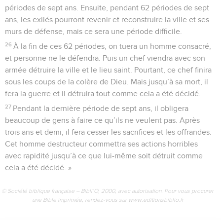
périodes de sept ans. Ensuite, pendant 62 périodes de sept
ans, les exilés pourront revenir et reconstruire la ville et ses
murs de défense, mais ce sera une période difficile.
26
À la fin de ces 62 périodes, on tuera un homme consacré,
et personne ne le défendra. Puis un chef viendra avec son
armée détruire la ville et le lieu saint. Pourtant, ce chef finira
sous les coups de la colère de Dieu. Mais jusqu’à sa mort, il
fera la guerre et il détruira tout comme cela a été décidé.
27
Pendant la dernière période de sept ans, il obligera
beaucoup de gens à faire ce qu’ils ne veulent pas. Après
trois ans et demi, il fera cesser les sacrifices et les offrandes.
Cet homme destructeur commettra ses actions horribles
avec rapidité jusqu’à ce que lui-même soit détruit comme
cela a été décidé. »
© Société biblique française – Bibli’O, 2000, avec autorisation. Pour vous procurer
une Bible imprimée, rendez-vous sur www.editionsbiblio.fr