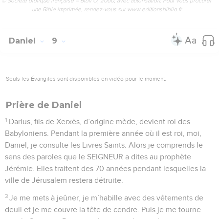
© Société biblique française – Bibli’O, 2000, avec autorisation. Pour vous procurer
une Bible imprimée, rendez-vous sur www.editionsbiblio.fr
Daniel
9
Seuls les Évangiles sont disponibles en vidéo pour le moment.
Prière de Daniel
1
Darius, fils de Xerxès, d’origine mède, devient roi des
Babyloniens. Pendant la première année où il est roi, moi,
Daniel, je consulte les Livres Saints. Alors je comprends le
sens des paroles que le SEIGNEUR a dites au prophète
Jérémie. Elles traitent des 70 années pendant lesquelles la
ville de Jérusalem restera détruite.
3
Je me mets à jeûner, je m’habille avec des vêtements de
deuil et je me couvre la tête de cendre. Puis je me tourne