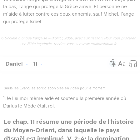
là-bas, l’ange qui protège la Grèce arrive. Et personne ne
m’aide à lutter contre ces deux ennemis, sauf Michel, l’ange
qui protège Israël.
© Société biblique française – Bibli’O, 2000, avec autorisation. Pour vous procurer
une Bible imprimée, rendez-vous sur www.editionsbiblio.fr
Daniel
11
Seuls les Évangiles sont disponibles en vidéo pour le moment.
1
Je l’ai moi-même aidé et soutenu la première année où
Darius le Mède était roi.
Le chap. 11 résume une période de l'histoire
du Moyen-Orient, dans laquelle le pays
d'Israël est impliqué. V. 2-4: la domination