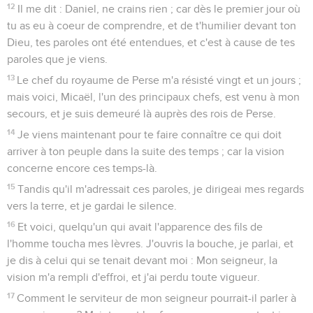
12
Il me dit : Daniel, ne crains rien ; car dès le premier jour où
tu as eu à coeur de comprendre, et de t'humilier devant ton
Dieu, tes paroles ont été entendues, et c'est à cause de tes
paroles que je viens.
13
Le chef du royaume de Perse m'a résisté vingt et un jours ;
mais voici, Micaël, l'un des principaux chefs, est venu à mon
secours, et je suis demeuré là auprès des rois de Perse.
14
Je viens maintenant pour te faire connaître ce qui doit
arriver à ton peuple dans la suite des temps ; car la vision
concerne encore ces temps-là.
15
Tandis qu'il m'adressait ces paroles, je dirigeai mes regards
vers la terre, et je gardai le silence.
16
Et voici, quelqu'un qui avait l'apparence des fils de
l'homme toucha mes lèvres. J'ouvris la bouche, je parlai, et
je dis à celui qui se tenait devant moi : Mon seigneur, la
vision m'a rempli d'effroi, et j'ai perdu toute vigueur.
17
Comment le serviteur de mon seigneur pourrait-il parler à