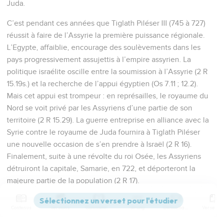
Juda.
C’est pendant ces années que Tiglath Piléser III (745 à 727)
réussit à faire de l’Assyrie la première puissance régionale.
L’Egypte, affaiblie, encourage des soulèvements dans les
pays progressivement assujettis à l’empire assyrien. La
politique israélite oscille entre la soumission à l’Assyrie (2 R
15.19s.) et la recherche de l’appui égyptien (Os 7.11 ; 12.2).
Mais cet appui est trompeur : en représailles, le royaume du
Nord se voit privé par les Assyriens d’une partie de son
territoire (2 R 15.29). La guerre entreprise en alliance avec la
Syrie contre le royaume de Juda fournira à Tiglath Piléser
une nouvelle occasion de s’en prendre à Israël (2 R 16).
Finalement, suite à une révolte du roi Osée, les Assyriens
détruiront la capitale, Samarie, en 722, et déporteront la
majeure partie de la population (2 R 17).
Comme Amos, son prédécesseur, Osée dénonce la
Contenus
Versions
Commentaires
Strong
Dictionnaire
corruption morale, sociale et politique (4.1s. ; 6.7-10 ; 7.1-16),