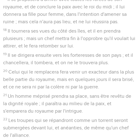
royaume, et de conclure la paix avec le roi du midi ; il lui
donnera sa fille pour femme, dans l'intention d'amener sa
ruine ; mais cela n'aura pas lieu, et ne lui réussira pas.
18
Il tournera ses vues du côté des îles, et il en prendra
plusieurs ; mais un chef mettra fin à l'opprobre qu'il voulait lui
attirer, et le fera retomber sur lui.
19
Il se dirigera ensuite vers les forteresses de son pays ; et il
chancellera, il tombera, et on ne le trouvera plus.
20
Celui qui le remplacera fera venir un exacteur dans la plus
belle partie du royaume, mais en quelques jours il sera brisé,
et ce ne sera ni par la colère ni par la guerre.
21
Un homme méprisé prendra sa place, sans être revêtu de
la dignité royale ; il paraîtra au milieu de la paix, et
s'emparera du royaume par l'intrigue.
22
Les troupes qui se répandront comme un torrent seront
submergées devant lui, et anéanties, de même qu'un chef
de l'alliance.