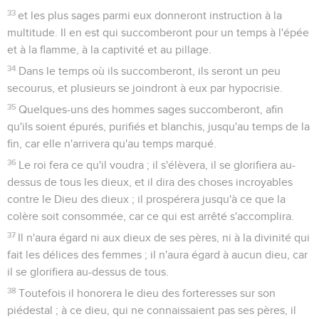
33
et les plus sages parmi eux donneront instruction à la
multitude. Il en est qui succomberont pour un temps à l'épée
et à la flamme, à la captivité et au pillage.
34
Dans le temps où ils succomberont, ils seront un peu
secourus, et plusieurs se joindront à eux par hypocrisie.
35
Quelques-uns des hommes sages succomberont, afin
qu'ils soient épurés, purifiés et blanchis, jusqu'au temps de la
fin, car elle n'arrivera qu'au temps marqué.
36
Le roi fera ce qu'il voudra ; il s'élèvera, il se glorifiera au-
dessus de tous les dieux, et il dira des choses incroyables
contre le Dieu des dieux ; il prospérera jusqu'à ce que la
colère soit consommée, car ce qui est arrêté s'accomplira.
37
Il n'aura égard ni aux dieux de ses pères, ni à la divinité qui
fait les délices des femmes ; il n'aura égard à aucun dieu, car
il se glorifiera au-dessus de tous.
38
Toutefois il honorera le dieu des forteresses sur son
piédestal ; à ce dieu, qui ne connaissaient pas ses pères, il