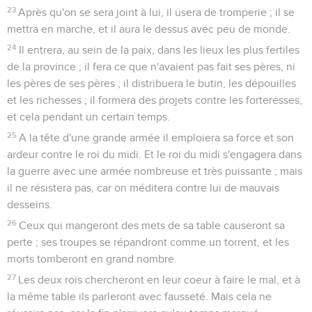
23
Après qu'on se sera joint à lui, il usera de tromperie ; il se
mettra en marche, et il aura le dessus avec peu de monde.
24
Il entrera, au sein de la paix, dans les lieux les plus fertiles
de la province ; il fera ce que n'avaient pas fait ses pères, ni
les pères de ses pères ; il distribuera le butin, les dépouilles
et les richesses ; il formera des projets contre les forteresses,
et cela pendant un certain temps.
25
A la tête d'une grande armée il emploiera sa force et son
ardeur contre le roi du midi. Et le roi du midi s'engagera dans
la guerre avec une armée nombreuse et très puissante ; mais
il ne résistera pas, car on méditera contre lui de mauvais
desseins.
26
Ceux qui mangeront des mets de sa table causeront sa
perte ; ses troupes se répandront comme un torrent, et les
morts tomberont en grand nombre.
27
Les deux rois chercheront en leur coeur à faire le mal, et à
la même table ils parleront avec fausseté. Mais cela ne