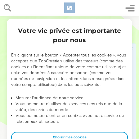
22
jusqu'au moment où l'ancien des jours vint donner droit
aux saints du Très Haut, et le temps arriva où les saints furent
Segond 1910
en possession du royaume.
Votre vie privée est importante
23
Il me parla ainsi : Le quatrième animal, c'est un quatrième
Daniel
7
royaume qui existera sur la terre, différent de tous les
pour nous
royaumes, et qui dévorera toute la terre, la foulera et la
brisera.
En cliquant sur le bouton « Accepter tous les cookies », vous
acceptez que TopChrétien utilise des traceurs (comme des
24
Les dix cornes, ce sont dix rois qui s'élèveront de ce
cookies ou l'identifiant unique de votre compte utilisateur) et
royaume. Un autre s'élèvera après eux, il sera différent des
traite vos données à caractère personnel (comme vos
premiers, et il abaissera trois rois.
données de navigation et les informations renseignées dans
votre compte utilisateur) dans les buts suivants :
25
Il prononcera des paroles contre le Très Haut, il opprimera
les saints du Très Haut, et il espérera changer les temps et la
Mesurer l'audience de notre service
loi ; et les saints seront livrés entre ses mains pendant un
Vous permettre d'utiliser des services tiers tels que de la
temps, des temps, et la moitié d'un temps.
vidéo, des cartes du monde…
Vous permettre d'entrer en contact avec notre service de
26
Puis viendra le jugement, et on lui ôtera sa domination,
relation aux utilisateurs.
qui sera détruite et anéantie pour jamais.
27
Le règne, la domination, et la grandeur de tous les
Choisir mes cookies