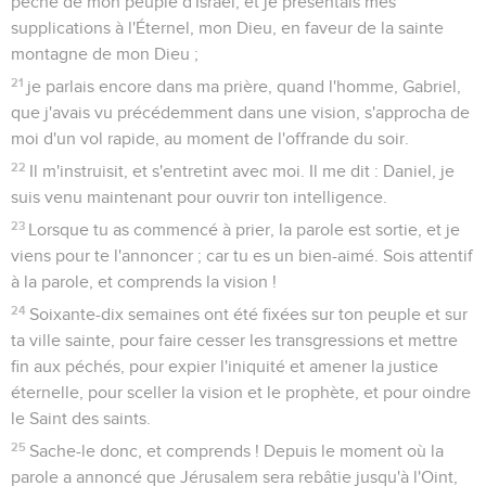
péché de mon peuple d'Israël, et je présentais mes
supplications à l'Éternel, mon Dieu, en faveur de la sainte
montagne de mon Dieu ;
21
je parlais encore dans ma prière, quand l'homme, Gabriel,
que j'avais vu précédemment dans une vision, s'approcha de
moi d'un vol rapide, au moment de l'offrande du soir.
22
Il m'instruisit, et s'entretint avec moi. Il me dit : Daniel, je
suis venu maintenant pour ouvrir ton intelligence.
23
Lorsque tu as commencé à prier, la parole est sortie, et je
viens pour te l'annoncer ; car tu es un bien-aimé. Sois attentif
à la parole, et comprends la vision !
24
Soixante-dix semaines ont été fixées sur ton peuple et sur
ta ville sainte, pour faire cesser les transgressions et mettre
fin aux péchés, pour expier l'iniquité et amener la justice
éternelle, pour sceller la vision et le prophète, et pour oindre
le Saint des saints.
25
Sache-le donc, et comprends ! Depuis le moment où la
parole a annoncé que Jérusalem sera rebâtie jusqu'à l'Oint,