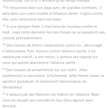
réussira pas, car la fin n'arrivera qu'au temps marqué.
28
Il retournera dans son pays avec de grandes richesses ; il
sera dans son coeur hostile à l'alliance sainte, il agira contre
elle, puis retournera dans son pays.
29
A une époque fixée, il marchera de nouveau contre le
midi ; mais cette dernière fois les choses ne se passeront pas
comme précédemment.
30
Des navires de Kittim s'avanceront contre lui ; découragé,
il rebroussera. Puis, furieux contre l'alliance sainte, il ne
restera pas inactif ; à son retour, il portera ses regards sur
ceux qui auront abandonné l'alliance sainte.
31
Des troupes se présenteront sur son ordre ; elles
profaneront le sanctuaire, la forteresse, elles feront cesser le
sacrifice perpétuel, et dresseront l'abomination du
dévastateur.
32
Il séduira par des flatteries les traîtres de l'alliance. Mais
ceux du peuple qui connaîtront leur Dieu agiront avec
fermeté,