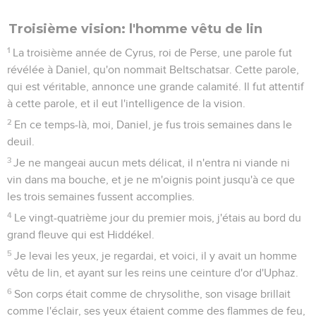
Troisième vision: l'homme vêtu de lin
1
La troisième année de Cyrus, roi de Perse, une parole fut
révélée à Daniel, qu'on nommait Beltschatsar. Cette parole,
qui est véritable, annonce une grande calamité. Il fut attentif
à cette parole, et il eut l'intelligence de la vision.
2
En ce temps-là, moi, Daniel, je fus trois semaines dans le
deuil.
3
Je ne mangeai aucun mets délicat, il n'entra ni viande ni
vin dans ma bouche, et je ne m'oignis point jusqu'à ce que
les trois semaines fussent accomplies.
4
Le vingt-quatrième jour du premier mois, j'étais au bord du
grand fleuve qui est Hiddékel.
5
Je levai les yeux, je regardai, et voici, il y avait un homme
vêtu de lin, et ayant sur les reins une ceinture d'or d'Uphaz.
6
Son corps était comme de chrysolithe, son visage brillait
comme l'éclair, ses yeux étaient comme des flammes de feu,