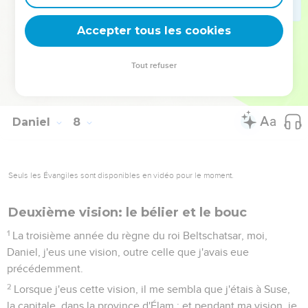
royaumes qui sont sous les cieux, seront donnés au peuple
des saints du Très Haut. Son règne est un règne éternel, et
Accepter tous les cookies
tous les dominateurs le serviront et lui obéiront.
28
Ici finirent les paroles. Moi, Daniel, je fus extrêmement
Tout refuser
troublé par mes pensées, je changeai de couleur, et je
conservai ces paroles dans mon coeur.
Daniel
8
Seuls les Évangiles sont disponibles en vidéo pour le moment.
Deuxième vision: le bélier et le bouc
1
La troisième année du règne du roi Beltschatsar, moi,
Daniel, j'eus une vision, outre celle que j'avais eue
précédemment.
2
Lorsque j'eus cette vision, il me sembla que j'étais à Suse,
la capitale, dans la province d'Élam ; et pendant ma vision, je