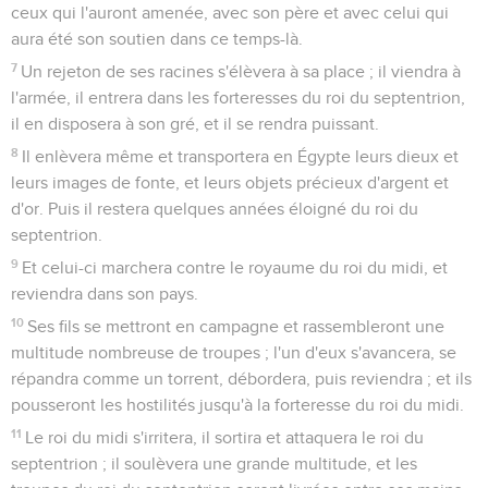
ceux qui l'auront amenée, avec son père et avec celui qui
aura été son soutien dans ce temps-là.
7
Un rejeton de ses racines s'élèvera à sa place ; il viendra à
l'armée, il entrera dans les forteresses du roi du septentrion,
il en disposera à son gré, et il se rendra puissant.
8
Il enlèvera même et transportera en Égypte leurs dieux et
leurs images de fonte, et leurs objets précieux d'argent et
d'or. Puis il restera quelques années éloigné du roi du
septentrion.
9
Et celui-ci marchera contre le royaume du roi du midi, et
reviendra dans son pays.
10
Ses fils se mettront en campagne et rassembleront une
multitude nombreuse de troupes ; l'un d'eux s'avancera, se
répandra comme un torrent, débordera, puis reviendra ; et ils
pousseront les hostilités jusqu'à la forteresse du roi du midi.
11
Le roi du midi s'irritera, il sortira et attaquera le roi du
septentrion ; il soulèvera une grande multitude, et les