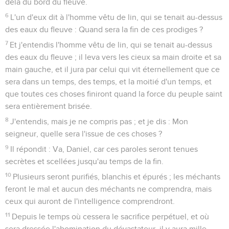
delà du bord du fleuve.
6
L'un d'eux dit à l'homme vêtu de lin, qui se tenait au-dessus
des eaux du fleuve : Quand sera la fin de ces prodiges ?
7
Et j'entendis l'homme vêtu de lin, qui se tenait au-dessus
des eaux du fleuve ; il leva vers les cieux sa main droite et sa
main gauche, et il jura par celui qui vit éternellement que ce
sera dans un temps, des temps, et la moitié d'un temps, et
que toutes ces choses finiront quand la force du peuple saint
sera entièrement brisée.
8
J'entendis, mais je ne compris pas ; et je dis : Mon
seigneur, quelle sera l'issue de ces choses ?
9
Il répondit : Va, Daniel, car ces paroles seront tenues
secrètes et scellées jusqu'au temps de la fin.
10
Plusieurs seront purifiés, blanchis et épurés ; les méchants
feront le mal et aucun des méchants ne comprendra, mais
ceux qui auront de l'intelligence comprendront.
11
Depuis le temps où cessera le sacrifice perpétuel, et où
sera dressée l'abomination du dévastateur, il y aura mille