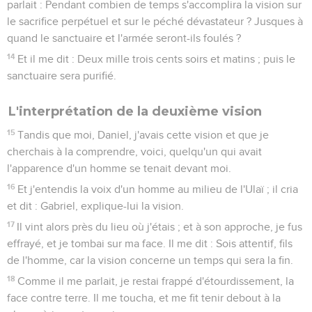
parlait : Pendant combien de temps s'accomplira la vision sur
le sacrifice perpétuel et sur le péché dévastateur ? Jusques à
quand le sanctuaire et l'armée seront-ils foulés ?
14
Et il me dit : Deux mille trois cents soirs et matins ; puis le
sanctuaire sera purifié.
L'interprétation de la deuxième vision
15
Tandis que moi, Daniel, j'avais cette vision et que je
cherchais à la comprendre, voici, quelqu'un qui avait
l'apparence d'un homme se tenait devant moi.
16
Et j'entendis la voix d'un homme au milieu de l'Ulaï ; il cria
et dit : Gabriel, explique-lui la vision.
17
Il vint alors près du lieu où j'étais ; et à son approche, je fus
effrayé, et je tombai sur ma face. Il me dit : Sois attentif, fils
de l'homme, car la vision concerne un temps qui sera la fin.
18
Comme il me parlait, je restai frappé d'étourdissement, la
face contre terre. Il me toucha, et me fit tenir debout à la