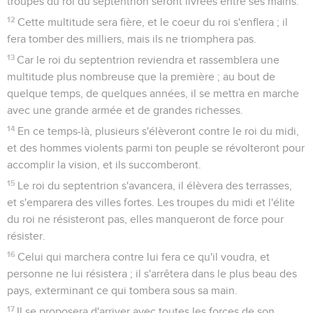
troupes du roi du septentrion seront livrées entre ses mains.
12
Cette multitude sera fière, et le coeur du roi s'enflera ; il
fera tomber des milliers, mais ils ne triomphera pas.
13
Car le roi du septentrion reviendra et rassemblera une
multitude plus nombreuse que la première ; au bout de
quelque temps, de quelques années, il se mettra en marche
avec une grande armée et de grandes richesses.
14
En ce temps-là, plusieurs s'élèveront contre le roi du midi,
et des hommes violents parmi ton peuple se révolteront pour
accomplir la vision, et ils succomberont.
15
Le roi du septentrion s'avancera, il élèvera des terrasses,
et s'emparera des villes fortes. Les troupes du midi et l'élite
du roi ne résisteront pas, elles manqueront de force pour
résister.
16
Celui qui marchera contre lui fera ce qu'il voudra, et
personne ne lui résistera ; il s'arrêtera dans le plus beau des
pays, exterminant ce qui tombera sous sa main.
17
Il se proposera d'arriver avec toutes les forces de son