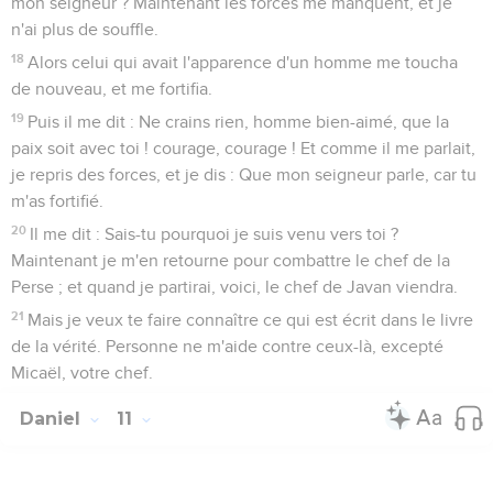
mon seigneur ? Maintenant les forces me manquent, et je
n'ai plus de souffle.
18
Alors celui qui avait l'apparence d'un homme me toucha
de nouveau, et me fortifia.
19
Puis il me dit : Ne crains rien, homme bien-aimé, que la
paix soit avec toi ! courage, courage ! Et comme il me parlait,
je repris des forces, et je dis : Que mon seigneur parle, car tu
m'as fortifié.
20
Il me dit : Sais-tu pourquoi je suis venu vers toi ?
Maintenant je m'en retourne pour combattre le chef de la
Perse ; et quand je partirai, voici, le chef de Javan viendra.
21
Mais je veux te faire connaître ce qui est écrit dans le livre
de la vérité. Personne ne m'aide contre ceux-là, excepté
Micaël, votre chef.
Daniel
11