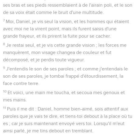
ses bras et ses pieds ressemblaient à de l'airain poli, et le son
de sa voix était comme le bruit d'une multitude.
7
Moi, Daniel, je vis seul la vision, et les hommes qui étaient
avec moi ne la virent point, mais ils furent saisis d'une
grande frayeur, et ils prirent la fuite pour se cacher.
8
Je restai seul, et je vis cette grande vision ; les forces me
manquèrent, mon visage changea de couleur et fut
décomposé, et je perdis toute vigueur.
9
J'entendis le son de ses paroles ; et comme j'entendais le
son de ses paroles, je tombai frappé d'étourdissement, la
face contre terre.
10
Et voici, une main me toucha, et secoua mes genoux et
mes mains.
11
Puis il me dit : Daniel, homme bien-aimé, sois attentif aux
paroles que je vais te dire, et tiens-toi debout à la place où tu
es ; car je suis maintenant envoyé vers toi. Lorsqu'il m'eut
ainsi parlé, je me tins debout en tremblant.