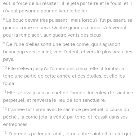
eût la force de lui résister ; il le jeta par terre et le foula, et il
n'y eut personne pour délivrer le bélier.
8
Le bouc devint très puissant ; mais lorsqu'il fut puissant, sa
grande corne se brisa. Quatre grandes cornes s'élevèrent
pour la remplacer, aux quatre vents des cieux.
9
De l'une d'elles sortit une petite corne, qui s'agrandit
beaucoup vers le midi, vers l'orient, et vers le plus beau des
pays.
10
Elle s'éleva jusqu'à l'armée des cieux, elle fit tomber à
terre une partie de cette armée et des étoiles, et elle les
foula.
11
Elle s'éleva jusqu'au chef de l'armée, lui enleva le sacrifice
perpétuel, et renversa le lieu de son sanctuaire.
12
L'armée fut livrée avec le sacrifice perpétuel, à cause du
péché ; la corne jeta la vérité par terre, et réussit dans ses
entreprises.
13
J'entendis parler un saint ; et un autre saint dit à celui qui