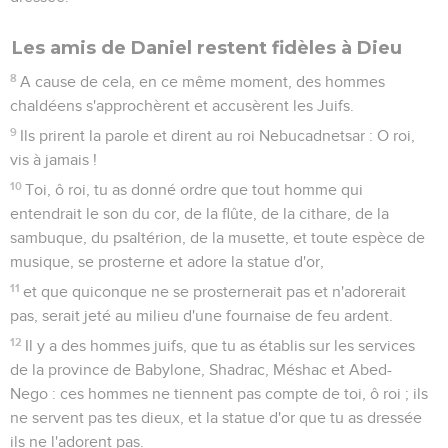
Les amis de Daniel restent fidèles à Dieu
8
A cause de cela, en ce même moment, des hommes
chaldéens s'approchèrent et accusèrent les Juifs.
9
Ils prirent la parole et dirent au roi Nebucadnetsar : O roi,
vis à jamais !
10
Toi, ô roi, tu as donné ordre que tout homme qui
entendrait le son du cor, de la flûte, de la cithare, de la
sambuque, du psaltérion, de la musette, et toute espèce de
musique, se prosterne et adore la statue d'or,
11
et que quiconque ne se prosternerait pas et n'adorerait
pas, serait jeté au milieu d'une fournaise de feu ardent.
12
Il y a des hommes juifs, que tu as établis sur les services
de la province de Babylone, Shadrac, Méshac et Abed-
Nego : ces hommes ne tiennent pas compte de toi, ô roi ; ils
ne servent pas tes dieux, et la statue d'or que tu as dressée
ils ne l'adorent pas.