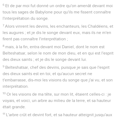
6
Et de par moi fut donné un ordre qu'on amenât devant moi
tous les sages de Babylone pour qu'ils me fissent connaître
l'interprétation du songe.
7
Alors vinrent les devins, les enchanteurs, les Chaldéens, et
les augures ; et je dis le songe devant eux, mais ils ne m'en
firent pas connaître l'interprétation ;
8
mais, à la fin, entra devant moi Daniel, dont le nom est
Belteshatsar, selon le nom de mon dieu, et en qui est l'esprit
des dieux saints ; et je dis le songe devant lui.
9
Belteshatsar, chef des devins, puisque je sais que l'esprit
des dieux saints est en toi, et qu'aucun secret ne
t'embarrasse, dis-moi les visions du songe que j'ai vu, et son
interprétation.
10
Or les visions de ma tête, sur mon lit, étaient celles-ci : je
voyais, et voici, un arbre au milieu de la terre, et sa hauteur
était grande.
11
L'arbre crût et devint fort, et sa hauteur atteignit jusqu'aux