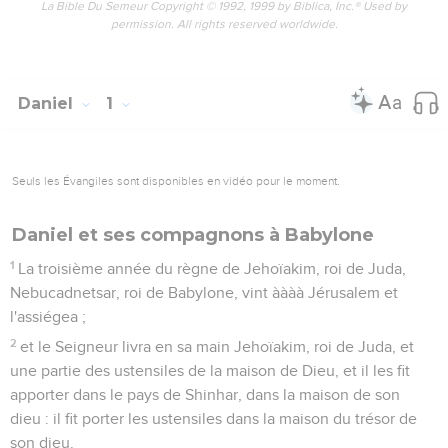
La Bible Du Semeur Copyright © 1992, 1999 by Biblica, Inc.® Used by
permission. All rights reserved worldwide.
Daniel
1
Seuls les Évangiles sont disponibles en vidéo pour le moment.
Daniel et ses compagnons à Babylone
1
La troisième année du règne de Jehoïakim, roi de Juda,
Nebucadnetsar, roi de Babylone, vint àààà Jérusalem et
l'assiégea ;
2
et le Seigneur livra en sa main Jehoïakim, roi de Juda, et
une partie des ustensiles de la maison de Dieu, et il les fit
apporter dans le pays de Shinhar, dans la maison de son
dieu : il fit porter les ustensiles dans la maison du trésor de
son dieu.