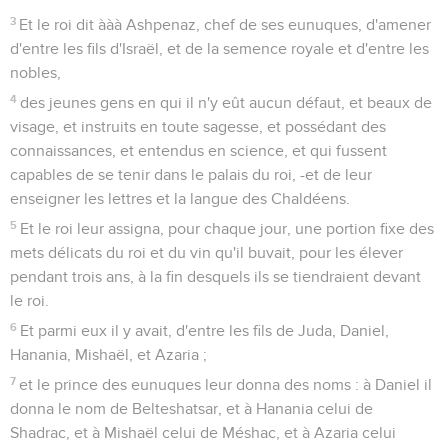
3
Et le roi dit ààà Ashpenaz, chef de ses eunuques, d'amener
d'entre les fils d'Israël, et de la semence royale et d'entre les
nobles,
4
des jeunes gens en qui il n'y eût aucun défaut, et beaux de
visage, et instruits en toute sagesse, et possédant des
connaissances, et entendus en science, et qui fussent
capables de se tenir dans le palais du roi, -et de leur
enseigner les lettres et la langue des Chaldéens.
5
Et le roi leur assigna, pour chaque jour, une portion fixe des
mets délicats du roi et du vin qu'il buvait, pour les élever
pendant trois ans, à la fin desquels ils se tiendraient devant
le roi.
6
Et parmi eux il y avait, d'entre les fils de Juda, Daniel,
Hanania, Mishaël, et Azaria ;
7
et le prince des eunuques leur donna des noms : à Daniel il
donna le nom de Belteshatsar, et à Hanania celui de
Shadrac, et à Mishaël celui de Méshac, et à Azaria celui