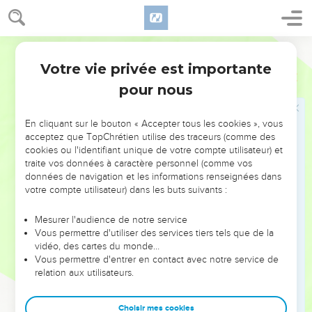
frontière sera depuis Thamar jusqu'aux eaux de Meriba de
Kadès, la rivière jusqu'à la grande mer.
29
C'est là le pays que vous partagerez par le sort, comme
Darby
héritage entre les tribus d'Israël, et ce sont là leurs parts, dit
Votre vie privée est importante
Ezéchiel
48
le Seigneur, l'Éternel.
pour nous
Les douze portes de Jérusalem
En cliquant sur le bouton « Accepter tous les cookies », vous
30
Et ce sont ici les issues de la ville : du côté du nord, une
acceptez que TopChrétien utilise des traceurs (comme des
cookies ou l'identifiant unique de votre compte utilisateur) et
mesure de quatre mille cinq cents coudées ;
traite vos données à caractère personnel (comme vos
31
et les portes de la ville seront selon les noms des tribus
données de navigation et les informations renseignées dans
d'Israël : trois portes vers le nord : la porte de Ruben, une ; la
votre compte utilisateur) dans les buts suivants :
porte de Juda, une ; la porte de Lévi, une.
Mesurer l'audience de notre service
32
Et vers le côté de l'orient, quatre mille cinq cents, et trois
Vous permettre d'utiliser des services tiers tels que de la
portes : la porte de Joseph, une ; la porte de Benjamin, une ;
vidéo, des cartes du monde…
Vous permettre d'entrer en contact avec notre service de
la porte de Dan, une.
relation aux utilisateurs.
33
Et du côté du midi, une mesure de quatre mille cinq cents
coudées, et trois portes : la porte de Siméon, une ; la porte
Choisir mes cookies