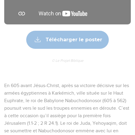
Télécharger le poster
© Le Projet Biblique
En 605 avant Jésus-Christ, après sa victoire décisive sur les
armées égyptiennes à Karkémich, ville située sur le Haut
Euphrate, le roi de Babylone Nabuchodonosor (605 à 562)
poursuit vers le sud les troupes ennemies en déroute. C’est
à cette occasion qu’il assiège pour la première fois
Jérusalem (1.1-2 ; 2 R 24.1). Le roi de Juda, Yehoyaqim, doit
se soumettre et Nabuchodonosor emmène avec lui en