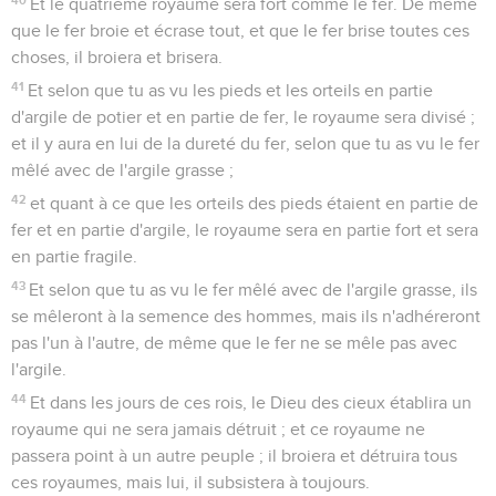
Et le quatrième royaume sera fort comme le fer. De même
que le fer broie et écrase tout, et que le fer brise toutes ces
choses, il broiera et brisera.
41
Et selon que tu as vu les pieds et les orteils en partie
d'argile de potier et en partie de fer, le royaume sera divisé ;
et il y aura en lui de la dureté du fer, selon que tu as vu le fer
mêlé avec de l'argile grasse ;
42
et quant à ce que les orteils des pieds étaient en partie de
fer et en partie d'argile, le royaume sera en partie fort et sera
en partie fragile.
43
Et selon que tu as vu le fer mêlé avec de l'argile grasse, ils
se mêleront à la semence des hommes, mais ils n'adhéreront
pas l'un à l'autre, de même que le fer ne se mêle pas avec
l'argile.
44
Et dans les jours de ces rois, le Dieu des cieux établira un
royaume qui ne sera jamais détruit ; et ce royaume ne
passera point à un autre peuple ; il broiera et détruira tous
ces royaumes, mais lui, il subsistera à toujours.