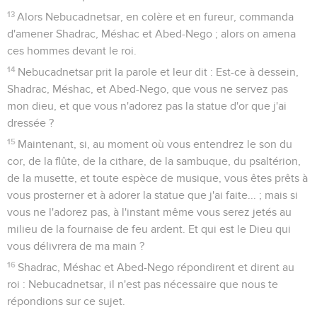
13
Alors Nebucadnetsar, en colère et en fureur, commanda
d'amener Shadrac, Méshac et Abed-Nego ; alors on amena
ces hommes devant le roi.
14
Nebucadnetsar prit la parole et leur dit : Est-ce à dessein,
Shadrac, Méshac, et Abed-Nego, que vous ne servez pas
mon dieu, et que vous n'adorez pas la statue d'or que j'ai
dressée ?
15
Maintenant, si, au moment où vous entendrez le son du
cor, de la flûte, de la cithare, de la sambuque, du psaltérion,
de la musette, et toute espèce de musique, vous êtes prêts à
vous prosterner et à adorer la statue que j'ai faite... ; mais si
vous ne l'adorez pas, à l'instant même vous serez jetés au
milieu de la fournaise de feu ardent. Et qui est le Dieu qui
vous délivrera de ma main ?
16
Shadrac, Méshac et Abed-Nego répondirent et dirent au
roi : Nebucadnetsar, il n'est pas nécessaire que nous te
répondions sur ce sujet.