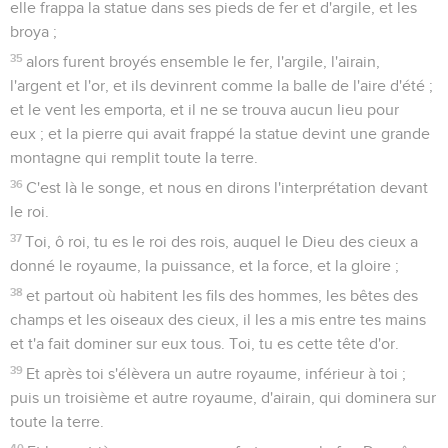
elle frappa la statue dans ses pieds de fer et d'argile, et les
broya ;
35
alors furent broyés ensemble le fer, l'argile, l'airain,
l'argent et l'or, et ils devinrent comme la balle de l'aire d'été ;
et le vent les emporta, et il ne se trouva aucun lieu pour
eux ; et la pierre qui avait frappé la statue devint une grande
montagne qui remplit toute la terre.
36
C'est là le songe, et nous en dirons l'interprétation devant
le roi.
37
Toi, ô roi, tu es le roi des rois, auquel le Dieu des cieux a
donné le royaume, la puissance, et la force, et la gloire ;
38
et partout où habitent les fils des hommes, les bêtes des
champs et les oiseaux des cieux, il les a mis entre tes mains
et t'a fait dominer sur eux tous. Toi, tu es cette tête d'or.
39
Et après toi s'élèvera un autre royaume, inférieur à toi ;
puis un troisième et autre royaume, d'airain, qui dominera sur
toute la terre.
40