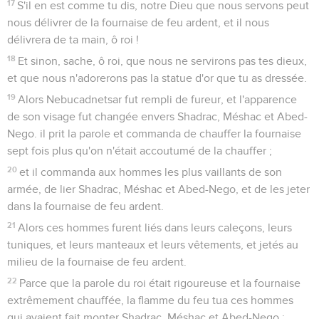
17
S'il en est comme tu dis, notre Dieu que nous servons peut
nous délivrer de la fournaise de feu ardent, et il nous
délivrera de ta main, ô roi !
18
Et sinon, sache, ô roi, que nous ne servirons pas tes dieux,
et que nous n'adorerons pas la statue d'or que tu as dressée.
19
Alors Nebucadnetsar fut rempli de fureur, et l'apparence
de son visage fut changée envers Shadrac, Méshac et Abed-
Nego. il prit la parole et commanda de chauffer la fournaise
sept fois plus qu'on n'était accoutumé de la chauffer ;
20
et il commanda aux hommes les plus vaillants de son
armée, de lier Shadrac, Méshac et Abed-Nego, et de les jeter
dans la fournaise de feu ardent.
21
Alors ces hommes furent liés dans leurs caleçons, leurs
tuniques, et leurs manteaux et leurs vêtements, et jetés au
milieu de la fournaise de feu ardent.
22
Parce que la parole du roi était rigoureuse et la fournaise
extrêmement chauffée, la flamme du feu tua ces hommes
qui avaient fait monter Shadrac, Méshac et Abed-Nego ;