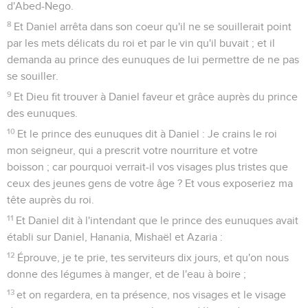
d'Abed-Nego.
8
Et Daniel arrêta dans son coeur qu'il ne se souillerait point
par les mets délicats du roi et par le vin qu'il buvait ; et il
demanda au prince des eunuques de lui permettre de ne pas
se souiller.
9
Et Dieu fit trouver à Daniel faveur et grâce auprès du prince
des eunuques.
10
Et le prince des eunuques dit à Daniel : Je crains le roi
mon seigneur, qui a prescrit votre nourriture et votre
boisson ; car pourquoi verrait-il vos visages plus tristes que
ceux des jeunes gens de votre âge ? Et vous exposeriez ma
tête auprès du roi.
11
Et Daniel dit à l'intendant que le prince des eunuques avait
établi sur Daniel, Hanania, Mishaël et Azaria :
12
Éprouve, je te prie, tes serviteurs dix jours, et qu'on nous
donne des légumes à manger, et de l'eau à boire ;
13
et on regardera, en ta présence, nos visages et le visage