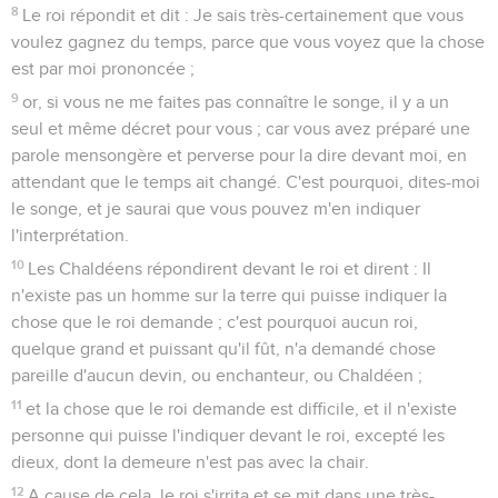
8
Le roi répondit et dit : Je sais très-certainement que vous
voulez gagnez du temps, parce que vous voyez que la chose
est par moi prononcée ;
9
or, si vous ne me faites pas connaître le songe, il y a un
seul et même décret pour vous ; car vous avez préparé une
parole mensongère et perverse pour la dire devant moi, en
attendant que le temps ait changé. C'est pourquoi, dites-moi
le songe, et je saurai que vous pouvez m'en indiquer
l'interprétation.
10
Les Chaldéens répondirent devant le roi et dirent : Il
n'existe pas un homme sur la terre qui puisse indiquer la
chose que le roi demande ; c'est pourquoi aucun roi,
quelque grand et puissant qu'il fût, n'a demandé chose
pareille d'aucun devin, ou enchanteur, ou Chaldéen ;
11
et la chose que le roi demande est difficile, et il n'existe
personne qui puisse l'indiquer devant le roi, excepté les
dieux, dont la demeure n'est pas avec la chair.
12
A cause de cela, le roi s'irrita et se mit dans une très-