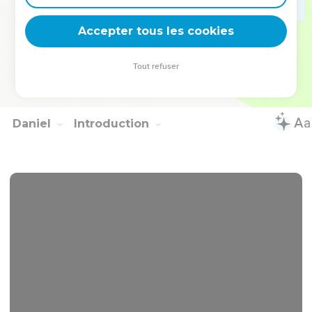
d'Issacar, une ; la porte de Zabulon, une.
34
Du côté de l'occident, quatre mille cinq cents et leurs trois
Accepter tous les cookies
portes : la porte de Gad, une ; la porte d'Aser, une ; la porte
de Nephthali, une.
Tout refuser
35
Le circuit était de dix-huit mille coudées ; et le nom de la
ville, dès ce jour : l'Éternel est là.
Daniel
Introduction