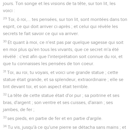
jours. Ton songe et les visions de ta tête, sur ton lit, les
voici :
29
Toi, ô roi,... tes pensées, sur ton lit, sont montées dans ton
esprit, ce qui doit arriver ci-après ; et celui qui révèle les
secrets te fait savoir ce qui va arriver.
30
Et quant à moi, ce n'est pas par quelque sagesse qui soit
en moi plus qu'en tous les vivants, que ce secret m'a été
révélé : c'est afin que l'interprétation soit connue du roi, et
que tu connaisses les pensées de ton coeur.
31
Toi, au roi, tu voyais, et voici une grande statue ; cette
statue était grande, et sa splendeur, extraordinaire ; elle se
tint devant toi, et son aspect était terrible.
32
La tête de cette statue était d'or pur ; sa poitrine et ses
bras, d'argent ; son ventre et ses cuisses, d'airain ; ses
jambes, de fer ;
33
ses pieds, en partie de fer et en partie d'argile.
34
Tu vis, jusqu'à ce qu'une pierre se détacha sans mains ; et