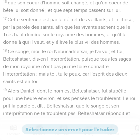
16
que son coeur d'homme soit changé, et qu'un coeur de
bête lui soit donné ; et que sept temps passent sur lui.
17
Cette sentence est par le décret des veillants, et la chose,
par la parole des saints, afin que les vivants sachent que le
Très-haut domine sur le royaume des hommes, et qu'il le
donne à qui il veut, et y élève le plus vil des hommes.
18
Ce songe, moi, le roi Nebucadnetsar, je l'ai vu ; et toi,
Belteshatsar, dis-en l'interprétation, puisque tous les sages
de mon royaume n'ont pas pu me faire connaître
l'interprétation ; mais toi, tu le peux, car l'esprit des dieux
saints est en toi.
19
Alors Daniel, dont le nom est Belteshatsar, fut stupéfié
pour une heure environ, et ses pensées le troublèrent. Le roi
prit la parole et dit : Belteshatsar, que le songe et son
interprétation ne te troublent pas. Belteshatsar répondit et
dit : Mon seigneur ! que le songe soit pour ceux qui te
haïssent, et son interprétation pour tes ennemis.
Contenus
Versions
Commentaires
Strong
Dictionnaire
20
L'arbre que tu as vu, qui croissait et devenait fort, et dont