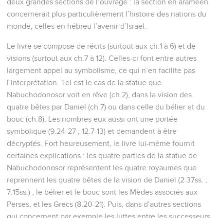
deux grandes sections de l’ouvrage : la section en araméen
concernerait plus particulièrement l’histoire des nations du
monde, celles en hébreu l’avenir d’Israël.
Le livre se compose de récits (surtout aux ch.1 à 6) et de
visions (surtout aux ch.7 à 12). Celles-ci font entre autres
largement appel au symbolisme, ce qui n’en facilite pas
l’interprétation. Tel est le cas de la statue que
Nabuchodonosor voit en rêve (ch.2), dans la vision des
quatre bêtes par Daniel (ch.7) ou dans celle du bélier et du
bouc (ch.8). Les nombres eux aussi ont une portée
symbolique (9.24-27 ; 12.7-13) et demandent à être
décryptés. Fort heureusement, le livre lui-même fournit
certaines explications : les quatre parties de la statue de
Nabuchodonosor représentent les quatre royaumes que
reprennent les quatre bêtes de la vision de Daniel (2.37ss. ;
7.15ss.) ; le bélier et le bouc sont les Mèdes associés aux
Perses, et les Grecs (8.20-21). Puis, dans d’autres sections
qui concernent par exemple les luttes entre les successeurs