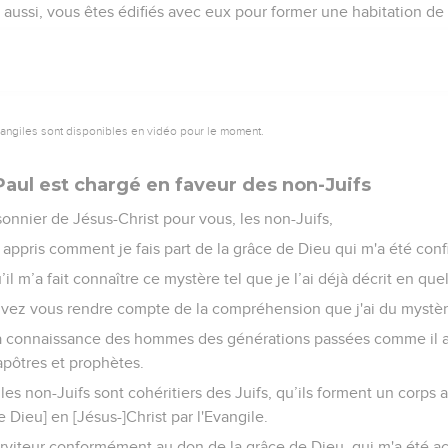
 aussi, vous êtes édifiés avec eux pour former une habitation de 
vangiles sont disponibles en vidéo pour le moment.
Paul est chargé en faveur des non-Juifs
isonnier de Jésus-Christ pour vous, les non-Juifs,
 appris comment je fais part de la grâce de Dieu qui m'a été conf
’il m’a fait connaître ce mystère tel que je l’ai déjà décrit en qu
ouvez vous rendre compte de la compréhension que j'ai du mystèr
à la connaissance des hommes des générations passées comme il 
 apôtres et prophètes.
les non-Juifs sont cohéritiers des Juifs, qu’ils forment un corps 
Dieu] en [Jésus-]Christ par l'Evangile.
erviteur conformément au don de la grâce de Dieu, qui m'a été a