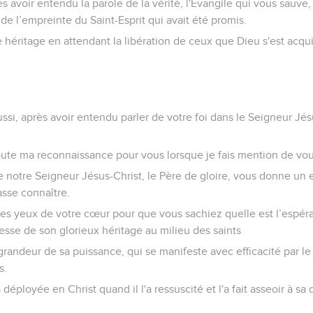
ès avoir entendu la parole de la vérité, l'Evangile qui vous sauve,
e l’empreinte du Saint-Esprit qui avait été promis.
re héritage en attendant la libération de ceux que Dieu s'est acqu
ssi, après avoir entendu parler de votre foi dans le Seigneur Jés
toute ma reconnaissance pour vous lorsque je fais mention de vo
e notre Seigneur Jésus-Christ, le Père de gloire, vous donne un 
asse connaître.
e les yeux de votre cœur pour que vous sachiez quelle est l’espér
hesse de son glorieux héritage au milieu des saints
e grandeur de sa puissance, qui se manifeste avec efficacité par l
s.
a déployée en Christ quand il l'a ressuscité et l'a fait asseoir à sa 