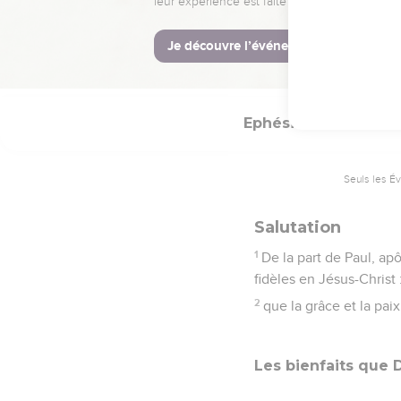
La Bible Du S
Ephésiens
1
Seuls les É
Salutation
1
De la part de Paul, ap
fidèles en Jésus-Christ 
2
que la grâce et la pai
Les bienfaits que 