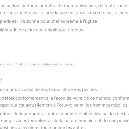
omination, de toute autorité, de toute puissance, de toute souve
on seulement dans le monde présent, mais encore dans le mond
 pieds et il l'a donné pour chef suprême à l'Eglise
plénitude de celui qui remplit tout en tous.
vangiles sont disponibles en vidéo pour le moment.
e
iez morts à cause de vos fautes et de vos péchés,
utrefois conformément à la façon de vivre de ce monde, confor
l’esprit qui est actuellement à l’œuvre parmi les hommes rebelles.
étions de leur nombre : notre conduite était dictée par les désir
complissions les volontés de la nature humaine et de nos pensée
estinés à la colère, tout comme les autres.