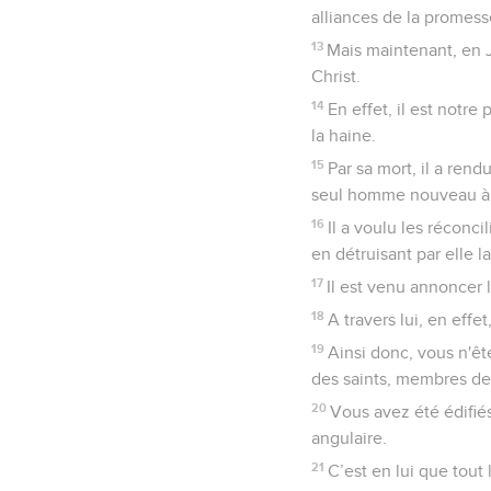
alliances de la promes
13
Mais maintenant, en J
Christ.
14
En effet, il est notre
la haine.
15
Par sa mort, il a ren
seul homme nouveau à pa
16
Il a voulu les réconci
en détruisant par elle l
17
Il est venu annoncer l
18
A travers lui, en eff
19
Ainsi donc, vous n'êt
des saints, membres de 
20
Vous avez été édifié
angulaire.
21
C’est en lui que tout