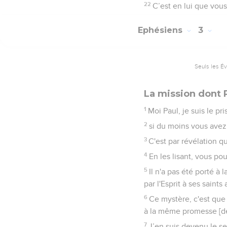
22
C’est en lui que vous
Ephésiens
3
Seuls les É
La mission dont 
1
Moi Paul, je suis le pr
2
si du moins vous avez
3
C'est par révélation qu
4
En les lisant, vous p
5
Il n'a pas été porté 
par l'Esprit à ses saints
6
Ce mystère, c'est que 
à la même promesse [de 
7
J’en suis devenu le s