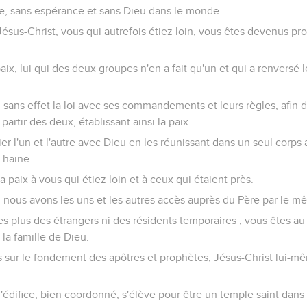
se, sans espérance et sans Dieu dans le monde.
ésus-Christ, vous qui autrefois étiez loin, vous êtes devenus pr
 paix, lui qui des deux groupes n'en a fait qu'un et qui a renversé l
du sans effet la loi avec ses commandements et leurs règles, afin
rtir des deux, établissant ainsi la paix.
lier l'un et l'autre avec Dieu en les réunissant dans un seul corps
a haine.
a paix à vous qui étiez loin et à ceux qui étaient près.
et, nous avons les uns et les autres accès auprès du Père par le m
es plus des étrangers ni des résidents temporaires ; vous êtes au
la famille de Dieu.
s sur le fondement des apôtres et prophètes, Jésus-Christ lui-mê
 l'édifice, bien coordonné, s'élève pour être un temple saint dans