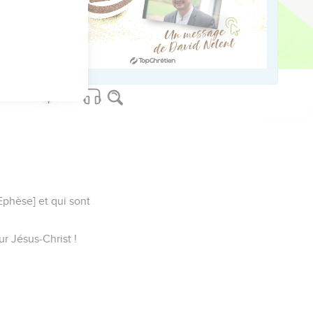
ved worldwide.
 Ephèse] et qui sont
r Jésus-Christ !