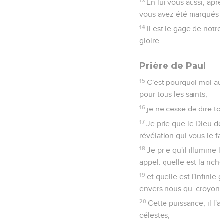
13
En lui vous aussi, apr
vous avez été marqués d
14
Il est le gage de not
gloire.
Prière de Paul
15
C'est pourquoi moi au
pour tous les saints,
16
je ne cesse de dire 
17
Je prie que le Dieu d
révélation qui vous le f
18
Je prie qu'il illumin
appel, quelle est la ric
19
et quelle est l'infini
envers nous qui croyon
20
Cette puissance, il l'
célestes,