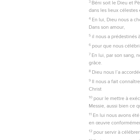
3
Béni soit le Dieu et P
dans les lieux célestes 
4
En lui, Dieu nous a ch
Dans son amour,
5
il nous a prédestinés 
6
pour que nous célébrio
7
En lui, par son sang,
grâce.
8
Dieu nous l’a accordé
9
Il nous a fait connaît
Christ
10
pour le mettre à exéc
Messie, aussi bien ce qu
11
En lui nous avons été
en œuvre conformément
12
pour servir à célébre