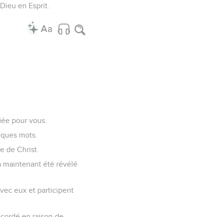
Dieu en Esprit.
iée pour vous.
elques mots.
e de Christ.
a maintenant été révélé
avec eux et participent
ccordé en raison de