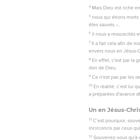
4
Mais Dieu est riche e
5
nous qui étions morts 
êtes sauvés –,
6
il nous a ressuscités e
7
Il a fait cela afin de 
envers nous en Jésus-C
8
En effet, c'est par la 
don de Dieu.
9
Ce n'est pas par les 
10
En réalité, c’est lui
a préparées d'avance af
Un en Jésus-Chri
11
C’est pourquoi, souve
incirconcis par ceux qui
12
Souvenez-vous qu'à ce