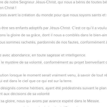
ère de notre Seigneur Jésus-Christ, qui nous a bénis de toutes bé
en Christ !
oisis avant la création du monde pour que nous soyons saints et 
à être ses enfants adoptifs par Jésus-Christ. C’est ce qu’il a voul
ns la gloire de sa grâce, dont il nous a comblés dans le bien-ai
 nous sommes rachetés, pardonnés de nos fautes, conformément à
e avec abondance, en toute sagesse et intelligence.
re le mystère de sa volonté, conformément au projet bienveillant q
ution lorsque le moment serait vraiment venu, à savoir de tout ré
i est dans le ciel que ce qui est sur la terre.
 désignés comme héritiers, ayant été prédestinés suivant le plan
 aux décisions de sa volonté
r sa gloire, nous qui avons par avance espéré dans le Messie.