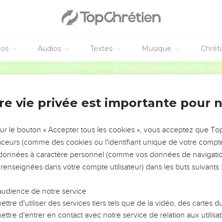
pour sa bénédiction introductive (1.3-14) dans laquelle Paul, en 
plan du salut en Jésus-Christ. Ce « secret » (1.9), Dieu l’avait con
dations du monde » (1.4) mais il l’a révélé en Jésus-Christ et Pau
éos
Audios
Textes
Musique
Chrét
veloppe l’apôtre est celui de l’unité et de la diversité de l’Egli
Segond 21
’origine (2.1 à 3.20), *Juifs et non-Juifs *sauvés, les uns comme le
corps » ;
uction
re vie privée est importante pour 
diversité de dons (4.1-16) ;
ciale (5.21 à 6.9).
sur le bouton « Accepter tous les cookies », vous acceptez que T
traceurs (comme des cookies ou l'identifiant unique de votre compte 
ont émaillés de recommandations pratiques sur le comportemen
s données à caractère personnel (comme vos données de navigatio
 Paul oppose, par un violent contraste, à celui de ceux qui ne co
 renseignées dans votre compte utilisateur) dans les buts suivants 
loppement final décrit les armes du chrétien dont celui-ci devra 
audience de notre service
ttre d'utiliser des services tiers tels que de la vidéo, des cartes
s de Paul seront-ils armés pour résister aux faux docteurs qui ess
ttre d'entrer en contact avec notre service de relation aux utilisat
olosses.