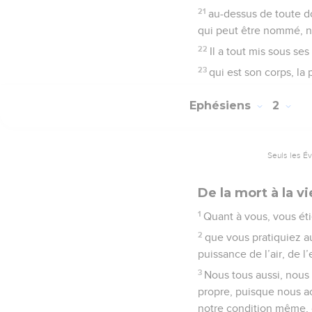
21
au-dessus de toute d
qui peut être nommé, n
22
Il a tout mis sous ses
23
qui est son corps, la 
Ephésiens
2
Seuls les É
De la mort à la vi
1
Quant à vous, vous ét
2
que vous pratiquiez a
puissance de l’air, de 
3
Nous tous aussi, nous 
propre, puisque nous ac
notre condition même, d