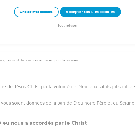
emeur Copyright © 1992, 1999 by Biblica, Inc.® Used by permission. All rights reser
Accepter tous les cookies
Choisir mes cookies
Tout refuser
vangiles sont disponibles en vidéo pour le moment.
ôtre de Jésus-Christ par la volonté de Dieu, aux saintsqui sont [à
:
x vous soient données de la part de Dieu notre Père et du Seigneu
Dieu nous a accordés par le Christ