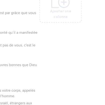
Ajouter une
Ajouter une
Ajouter une
Ajouter une
Ajouter une
’est par grâce que vous
colonne
colonne
colonne
colonne
colonne
 bonté qu’il a manifestée
t pas de vous, c'est le
 œuvres bonnes que Dieu
s votre corps, appelés
e l'homme.
sraël, étrangers aux