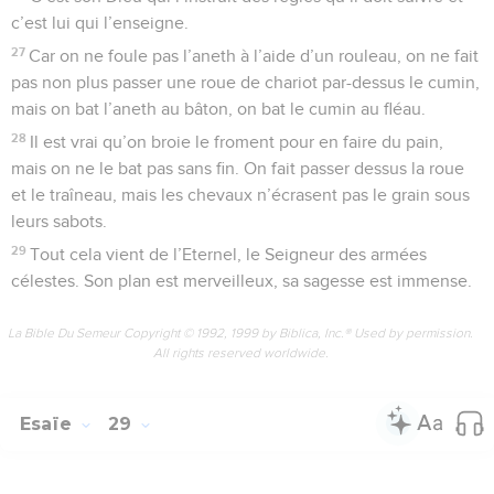
c’est lui qui l’enseigne.
27
Car on ne foule pas l’aneth à l’aide d’un rouleau, on ne fait
pas non plus passer une roue de chariot par-dessus le cumin,
mais on bat l’aneth au bâton, on bat le cumin au fléau.
28
Il est vrai qu’on broie le froment pour en faire du pain,
mais on ne le bat pas sans fin. On fait passer dessus la roue
et le traîneau, mais les chevaux n’écrasent pas le grain sous
leurs sabots.
29
Tout cela vient de l’Eternel, le Seigneur des armées
célestes. Son plan est merveilleux, sa sagesse est immense.
La Bible Du Semeur Copyright © 1992, 1999 by Biblica, Inc.® Used by permission.
All rights reserved worldwide.
Esaïe
29