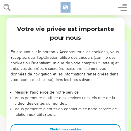
Et il arrivera que celui qui fuira devant les cris d’effroi
tombera dans la fosse. Qui remontera de la fosse sera pris au
filet. Les écluses du ciel en haut se sont ouvertes. Et les
Semeur
fondements de la terre ont été ébranlés.
Votre vie privée est importante
Esaïe
24
19
La terre se déchire, et se fissure, elle vacille,
pour nous
20
elle oscille et titube, pareille à un ivrogne, et elle est
ébranlée tout comme une cabane, car le poids de son crime
En cliquant sur le bouton « Accepter tous les cookies », vous
pèse sur elle. Elle tombe et jamais ne se relèvera.
acceptez que TopChrétien utilise des traceurs (comme des
cookies ou l'identifiant unique de votre compte utilisateur) et
Fin des empires, début du règne de Dieu
traite vos données à caractère personnel (comme vos
données de navigation et les informations renseignées dans
21
Il adviendra, en ce jour-là, que l’Eternel interviendra là-
votre compte utilisateur) dans les buts suivants :
haut, contre l’armée d’en haut et contre les rois de ce monde
ici-bas sur la terre.
Mesurer l'audience de notre service
Vous permettre d'utiliser des services tiers tels que de la
22
On les rassemblera captifs, tous dans la fosse, ils seront
vidéo, des cartes du monde…
enfermés à l’intérieur d’une prison ; après un temps très long
Vous permettre d'entrer en contact avec notre service de
relation aux utilisateurs.
ils seront tous châtiés.
23
La lune sera humiliée, et le soleil couvert de honte car
Choisir mes cookies
l’Eternel, le Seigneur des *armées célestes, règne sur le