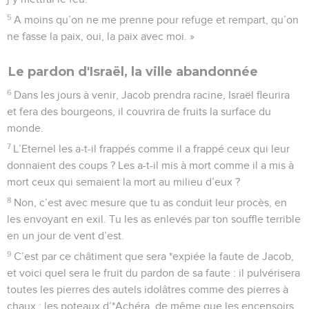
5
A moins qu’on ne me prenne pour refuge et rempart, qu’on
ne fasse la paix, oui, la paix avec moi. »
Le pardon d'Israël, la ville abandonnée
6
Dans les jours à venir, Jacob prendra racine, Israël fleurira
et fera des bourgeons, il couvrira de fruits la surface du
monde.
7
L’Eternel les a-t-il frappés comme il a frappé ceux qui leur
donnaient des coups ? Les a-t-il mis à mort comme il a mis à
mort ceux qui semaient la mort au milieu d’eux ?
8
Non, c’est avec mesure que tu as conduit leur procès, en
les envoyant en exil. Tu les as enlevés par ton souffle terrible
en un jour de vent d’est.
9
C’est par ce châtiment que sera *expiée la faute de Jacob,
et voici quel sera le fruit du pardon de sa faute : il pulvérisera
toutes les pierres des autels idolâtres comme des pierres à
chaux ; les poteaux d’*Achéra, de même que les encensoirs,