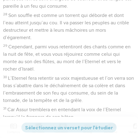
pareille à un feu qui consume.
28
Son souffle est comme un torrent qui déborde et dont
l’eau atteint jusqu’au cou. Il va passer les peuples au crible
destructeur et mettre à leurs mâchoires un mors
d’égarement.
29
Cependant, parmi vous retentiront des chants comme en
la nuit de fête, et vous vous réjouirez comme celui qui
monte au son des flûtes, au mont de l’Eternel et vers le
rocher d’Israël.
30
L’Eternel fera retentir sa voix majestueuse et l’on verra son
bras s’abattre dans le déchaînement de sa colère et dans
l’embrasement de son feu qui consume, du sein de la
tornade, de la tempête et de la grêle.
31
Car Assur tremblera en entendant la voix de l’Eternel
lorsqu’il le frappera de son bâton.
32
Et à chaque coup de bâton que l’Eternel lui administrera
Contenus
Versions
Commentaires
Strong
Dictionnaire
afin de le châtier, on fera retentir les tambourins, les lyres. Et