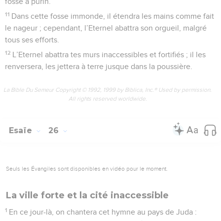
fosse à purin.
11
Dans cette fosse immonde, il étendra les mains comme fait
le nageur ; cependant, l’Eternel abattra son orgueil, malgré
tous ses efforts.
12
L’Eternel abattra tes murs inaccessibles et fortifiés ; il les
renversera, les jettera à terre jusque dans la poussière.
La Bible Du Semeur Copyright © 1992, 1999 by Biblica, Inc.® Used by permission.
All rights reserved worldwide.
Esaïe
26
Seuls les Évangiles sont disponibles en vidéo pour le moment.
La ville forte et la cité inaccessible
1
En ce jour-là, on chantera cet hymne au pays de Juda :