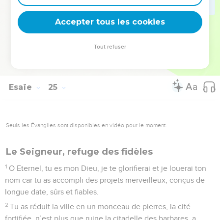
mont de *Sion et à Jérusalem. Il fera resplendir sa gloire
Accepter tous les cookies
devant les responsables de son peuple.
La Bible Du Semeur Copyright © 1992, 1999 by Biblica, Inc.® Used by permission.
Tout refuser
All rights reserved worldwide.
Esaïe
25
Seuls les Évangiles sont disponibles en vidéo pour le moment.
Le Seigneur, refuge des fidèles
1
O Eternel, tu es mon Dieu, je te glorifierai et je louerai ton
nom car tu as accompli des projets merveilleux, conçus de
longue date, sûrs et fiables.
2
Tu as réduit la ville en un monceau de pierres, la cité
fortifiée, n’est plus que ruine la citadelle des barbares, a