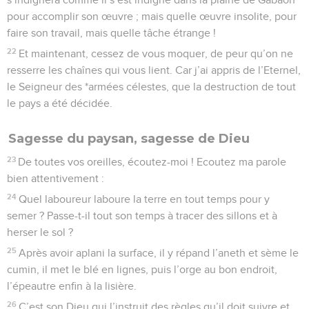
pour accomplir son œuvre ; mais quelle œuvre insolite, pour
faire son travail, mais quelle tâche étrange !
22
Et maintenant, cessez de vous moquer, de peur qu’on ne
resserre les chaînes qui vous lient. Car j’ai appris de l’Eternel,
le Seigneur des *armées célestes, que la destruction de tout
le pays a été décidée.
Sagesse du paysan, sagesse de Dieu
23
De toutes vos oreilles, écoutez-moi ! Ecoutez ma parole
bien attentivement :
24
Quel laboureur laboure la terre en tout temps pour y
semer ? Passe-t-il tout son temps à tracer des sillons et à
herser le sol ?
25
Après avoir aplani la surface, il y répand l’aneth et sème le
cumin, il met le blé en lignes, puis l’orge au bon endroit,
l’épeautre enfin à la lisière.
26
C’est son Dieu qui l’instruit des règles qu’il doit suivre et