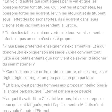
7
En voici d’autres qui sont égarés par le vin et que les
boissons fortes font tituber. Oui, prêtres et prophètes, les
boissons fortes les égarent, le vin les étourdit et ils titubent
sous l’effet des boissons fortes, ils s’égarent dans leurs
visions et ils vacillent en rendant la justice.
8
Toutes les tables sont couvertes de leurs vomissements
infects et pas un coin n’est resté propre.
9
« Qui Esaïe prétend-il enseigner ? s’exclament-ils. Et à qui
donc veut-il expliquer son message ? Cela convient tout
juste à de petits enfants que l’on vient de sevrer, d’éloigner
du sein maternel ?
10
Car c’est ordre sur ordre, ordre sur ordre, et c’est règle sur
règle, règle sur règle : un peu par ci, un peu par là. »
11
Eh bien, c’est par des hommes aux propos inintelligibles à
la langue barbare, que l’Eternel parlera à ce peuple
12
auquel il avait dit : « C’est ici le repos, laissez se reposer
ceux qui sont fatigués ; voici l’apaisement. » Mais ils n’ont
pas voulu écouter l’Eternel.