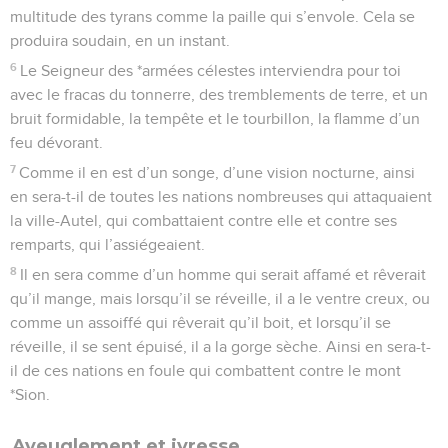
multitude des tyrans comme la paille qui s’envole. Cela se
produira soudain, en un instant.
6
Le Seigneur des *armées célestes interviendra pour toi
avec le fracas du tonnerre, des tremblements de terre, et un
bruit formidable, la tempête et le tourbillon, la flamme d’un
feu dévorant.
7
Comme il en est d’un songe, d’une vision nocturne, ainsi
en sera-t-il de toutes les nations nombreuses qui attaquaient
la ville-Autel, qui combattaient contre elle et contre ses
remparts, qui l’assiégeaient.
8
Il en sera comme d’un homme qui serait affamé et rêverait
qu’il mange, mais lorsqu’il se réveille, il a le ventre creux, ou
comme un assoiffé qui rêverait qu’il boit, et lorsqu’il se
réveille, il se sent épuisé, il a la gorge sèche. Ainsi en sera-t-
il de ces nations en foule qui combattent contre le mont
*Sion.
Aveuglement et ivresse