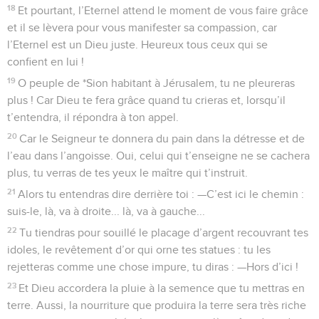
18
Et pourtant, l’Eternel attend le moment de vous faire grâce
et il se lèvera pour vous manifester sa compassion, car
l’Eternel est un Dieu juste. Heureux tous ceux qui se
confient en lui !
19
O peuple de *Sion habitant à Jérusalem, tu ne pleureras
plus ! Car Dieu te fera grâce quand tu crieras et, lorsqu’il
t’entendra, il répondra à ton appel.
20
Car le Seigneur te donnera du pain dans la détresse et de
l’eau dans l’angoisse. Oui, celui qui t’enseigne ne se cachera
plus, tu verras de tes yeux le maître qui t’instruit.
21
Alors tu entendras dire derrière toi : —C’est ici le chemin :
suis-le, là, va à droite... là, va à gauche...
22
Tu tiendras pour souillé le placage d’argent recouvrant tes
idoles, le revêtement d’or qui orne tes statues : tu les
rejetteras comme une chose impure, tu diras : —Hors d’ici !
23
Et Dieu accordera la pluie à la semence que tu mettras en
terre. Aussi, la nourriture que produira la terre sera très riche