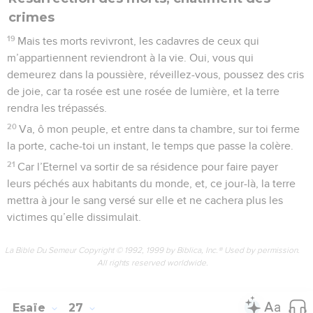
crimes
19
Mais tes morts revivront, les cadavres de ceux qui
m’appartiennent reviendront à la vie. Oui, vous qui
demeurez dans la poussière, réveillez-vous, poussez des cris
de joie, car ta rosée est une rosée de lumière, et la terre
rendra les trépassés.
20
Va, ô mon peuple, et entre dans ta chambre, sur toi ferme
la porte, cache-toi un instant, le temps que passe la colère.
21
Car l’Eternel va sortir de sa résidence pour faire payer
leurs péchés aux habitants du monde, et, ce jour-là, la terre
mettra à jour le sang versé sur elle et ne cachera plus les
victimes qu’elle dissimulait.
La Bible Du Semeur Copyright © 1992, 1999 by Biblica, Inc.® Used by permission.
All rights reserved worldwide.
Esaïe
27