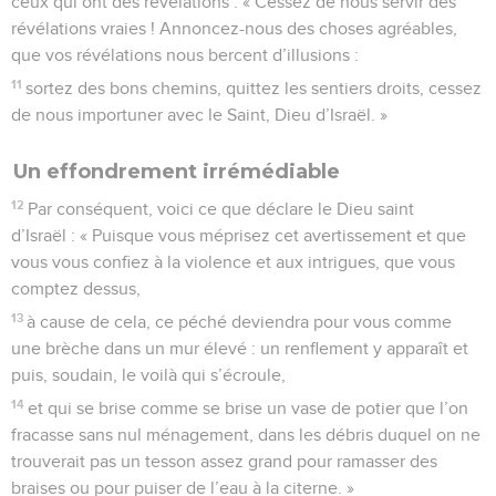
ceux qui ont des révélations : « Cessez de nous servir des
révélations vraies ! Annoncez-nous des choses agréables,
que vos révélations nous bercent d’illusions :
11
sortez des bons chemins, quittez les sentiers droits, cessez
de nous importuner avec le Saint, Dieu d’Israël. »
Un effondrement irrémédiable
12
Par conséquent, voici ce que déclare le Dieu saint
d’Israël : « Puisque vous méprisez cet avertissement et que
vous vous confiez à la violence et aux intrigues, que vous
comptez dessus,
13
à cause de cela, ce péché deviendra pour vous comme
une brèche dans un mur élevé : un renflement y apparaît et
puis, soudain, le voilà qui s’écroule,
14
et qui se brise comme se brise un vase de potier que l’on
fracasse sans nul ménagement, dans les débris duquel on ne
trouverait pas un tesson assez grand pour ramasser des
braises ou pour puiser de l’eau à la citerne. »