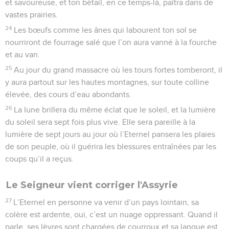
et savoureuse, et ton bétail, en ce temps-là, paîtra dans de
vastes prairies.
24
Les bœufs comme les ânes qui labourent ton sol se
nourriront de fourrage salé que l’on aura vanné à la fourche
et au van.
25
Au jour du grand massacre où les tours fortes tomberont, il
y aura partout sur les hautes montagnes, sur toute colline
élevée, des cours d’eau abondants.
26
La lune brillera du même éclat que le soleil, et la lumière
du soleil sera sept fois plus vive. Elle sera pareille à la
lumière de sept jours au jour où l’Eternel pansera les plaies
de son peuple, où il guérira les blessures entraînées par les
coups qu’il a reçus.
Le Seigneur vient corriger l'Assyrie
27
L’Eternel en personne va venir d’un pays lointain, sa
colère est ardente, oui, c’est un nuage oppressant. Quand il
parle, ses lèvres sont chargées de courroux et sa langue est