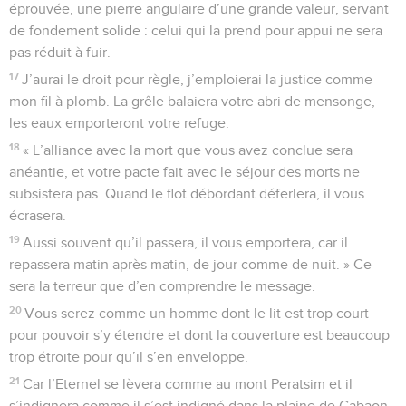
éprouvée, une pierre angulaire d’une grande valeur, servant
de fondement solide : celui qui la prend pour appui ne sera
pas réduit à fuir.
17
J’aurai le droit pour règle, j’emploierai la justice comme
mon fil à plomb. La grêle balaiera votre abri de mensonge,
les eaux emporteront votre refuge.
18
« L’alliance avec la mort que vous avez conclue sera
anéantie, et votre pacte fait avec le séjour des morts ne
subsistera pas. Quand le flot débordant déferlera, il vous
écrasera.
19
Aussi souvent qu’il passera, il vous emportera, car il
repassera matin après matin, de jour comme de nuit. » Ce
sera la terreur que d’en comprendre le message.
20
Vous serez comme un homme dont le lit est trop court
pour pouvoir s’y étendre et dont la couverture est beaucoup
trop étroite pour qu’il s’en enveloppe.
21
Car l’Eternel se lèvera comme au mont Peratsim et il
s’indignera comme il s’est indigné dans la plaine de Gabaon