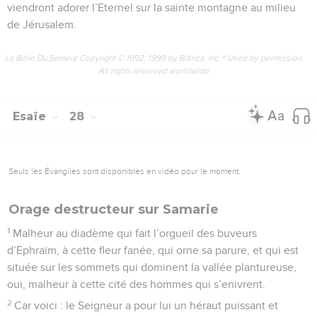
viendront adorer l’Eternel sur la sainte montagne au milieu
de Jérusalem.
La Bible Du Semeur Copyright © 1992, 1999 by Biblica, Inc.® Used by permission.
All rights reserved worldwide.
Esaïe
28
Seuls les Évangiles sont disponibles en vidéo pour le moment.
Orage destructeur sur Samarie
1
Malheur au diadème qui fait l’orgueil des buveurs
d’Ephraïm, à cette fleur fanée, qui orne sa parure, et qui est
située sur les sommets qui dominent la vallée plantureuse,
oui, malheur à cette cité des hommes qui s’enivrent.
2
Car voici : le Seigneur a pour lui un héraut puissant et