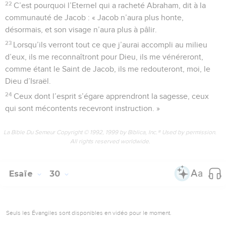
22
C’est pourquoi l’Eternel qui a racheté Abraham, dit à la
communauté de Jacob : « Jacob n’aura plus honte,
désormais, et son visage n’aura plus à pâlir.
23
Lorsqu’ils verront tout ce que j’aurai accompli au milieu
d’eux, ils me reconnaîtront pour Dieu, ils me vénéreront,
comme étant le Saint de Jacob, ils me redouteront, moi, le
Dieu d’Israël.
24
Ceux dont l’esprit s’égare apprendront la sagesse, ceux
qui sont mécontents recevront instruction. »
La Bible Du Semeur Copyright © 1992, 1999 by Biblica, Inc.® Used by permission.
All rights reserved worldwide.
Esaïe
30
Seuls les Évangiles sont disponibles en vidéo pour le moment.