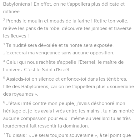
Babyloniens ! En effet, on ne t'appellera plus délicate et
raffinée.
2
Prends le moulin et mouds de la farine ! Retire ton voile,
relève les pans de ta robe, découvre tes jambes et traverse
les fleuves !
3
Ta nudité sera dévoilée et ta honte sera exposée.
J'exercerai ma vengeance sans aucune opposition.
4
Celui qui nous rachète s'appelle l'Eternel, le maître de
l’univers. C’est le Saint d'Israël.
5
Assieds-toi en silence et enfonce-toi dans les ténèbres,
fille des Babyloniens, car on ne t'appellera plus « souveraine
des royaumes ».
6
J'étais irrité contre mon peuple, j'avais déshonoré mon
héritage et je les avais livrés entre tes mains : tu n'as montré
aucune compassion pour eux ; même au vieillard tu as très
lourdement fait ressentir ta domination.
7
Tu disais : « Je serai toujours souveraine », à tel point que