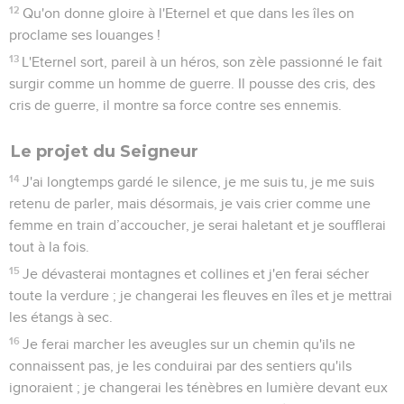
12
Qu'on donne gloire à l'Eternel et que dans les îles on
proclame ses louanges !
13
L'Eternel sort, pareil à un héros, son zèle passionné le fait
surgir comme un homme de guerre. Il pousse des cris, des
cris de guerre, il montre sa force contre ses ennemis.
Le projet du Seigneur
14
J'ai longtemps gardé le silence, je me suis tu, je me suis
retenu de parler, mais désormais, je vais crier comme une
femme en train d’accoucher, je serai haletant et je soufflerai
tout à la fois.
15
Je dévasterai montagnes et collines et j'en ferai sécher
toute la verdure ; je changerai les fleuves en îles et je mettrai
les étangs à sec.
16
Je ferai marcher les aveugles sur un chemin qu'ils ne
connaissent pas, je les conduirai par des sentiers qu'ils
ignoraient ; je changerai les ténèbres en lumière devant eux