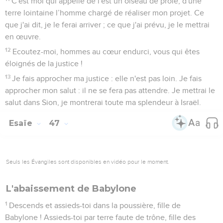
C'est moi qui appelle de l'est un oiseau de proie, d'une
terre lointaine l’homme chargé de réaliser mon projet. Ce
que j'ai dit, je le ferai arriver ; ce que j'ai prévu, je le mettrai
en œuvre.
12
Ecoutez-moi, hommes au cœur endurci, vous qui êtes
éloignés de la justice !
13
Je fais approcher ma justice : elle n'est pas loin. Je fais
approcher mon salut : il ne se fera pas attendre. Je mettrai le
salut dans Sion, je montrerai toute ma splendeur à Israël.
Esaïe
47
Seuls les Évangiles sont disponibles en vidéo pour le moment.
L'abaissement de Babylone
1
Descends et assieds-toi dans la poussière, fille de
Babylone ! Assieds-toi par terre faute de trône, fille des