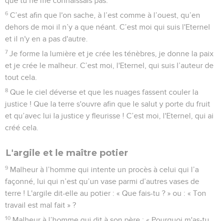
que tu ne me connaissais pas.
6
C’est afin que l'on sache, à l’est comme à l’ouest, qu’en
dehors de moi il n’y a que néant. C’est moi qui suis l'Eternel
et il n'y en a pas d'autre.
7
Je forme la lumière et je crée les ténèbres, je donne la paix
et je crée le malheur. C’est moi, l'Eternel, qui suis l’auteur de
tout cela.
8
Que le ciel déverse et que les nuages fassent couler la
justice ! Que la terre s'ouvre afin que le salut y porte du fruit
et qu’avec lui la justice y fleurisse ! C’est moi, l'Eternel, qui ai
créé cela.
L'argile et le maître potier
9
Malheur à l’homme qui intente un procès à celui qui l’a
façonné, lui qui n’est qu’un vase parmi d’autres vases de
terre ! L'argile dit-elle au potier : « Que fais-tu ? » ou : « Ton
travail est mal fait » ?
10
Malheur à l’homme qui dit à son père : « Pourquoi m'as-tu