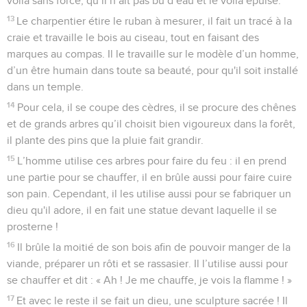
voilà sans force, qu’il n’ait pas bu d’eau et le voilà épuisé.
13
Le charpentier étire le ruban à mesurer, il fait un tracé à la
craie et travaille le bois au ciseau, tout en faisant des
marques au compas. Il le travaille sur le modèle d’un homme,
d’un être humain dans toute sa beauté, pour qu'il soit installé
dans un temple.
14
Pour cela, il se coupe des cèdres, il se procure des chênes
et de grands arbres qu’il choisit bien vigoureux dans la forêt,
il plante des pins que la pluie fait grandir.
15
L’homme utilise ces arbres pour faire du feu : il en prend
une partie pour se chauffer, il en brûle aussi pour faire cuire
son pain. Cependant, il les utilise aussi pour se fabriquer un
dieu qu'il adore, il en fait une statue devant laquelle il se
prosterne !
16
Il brûle la moitié de son bois afin de pouvoir manger de la
viande, préparer un rôti et se rassasier. Il l’utilise aussi pour
se chauffer et dit : « Ah ! Je me chauffe, je vois la flamme ! »
17
Et avec le reste il se fait un dieu, une sculpture sacrée ! Il