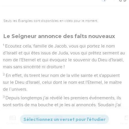
Seuls les Évangiles sont disponibles en vidéo pour le moment.
Le Seigneur annonce des faits nouveaux
1
Ecoutez cela, famille de Jacob, vous qui portez le nom
d’Israël et qui êtes issus de Juda, vous qui prêtez serment au
nom de l'Eternel et qui évoquez le souvenir du Dieu d'Israël,
mais sans sincérité ni droiture !
2
En effet, ils tirent leur nom de la ville sainte et s'appuient
sur le Dieu d'Israël, celui dont le nom est l'Eternel, le maître
de l’univers.
3
Depuis longtemps j'ai révélé les premiers événements, ils
sont sortis de ma bouche et je les ai annoncés. Soudain j'ai
agi et ils se sont produits.
4
Sachant que tu es endurci, que ton cou est une barre de fer
Contenus
Versions
Commentaires
Strong
Dictionnaire
et que tu as un front en bronze,