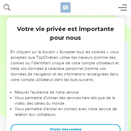
le ! Nous y réfléchirons et saurons ainsi si elles se sont
accomplies. Ou bien annoncez-nous l'avenir !
23
Segond 21
Révélez ce qui arrivera plus tard ! Nous reconnaîtrons alors
que vous êtes des dieux. Faites seulement quelque chose,
Votre vie privée est importante
Esaïe
41
que ce soit bien ou mal, pour que nous le voyions et
pour nous
l’examinions ensemble !
24
En réalité, vous êtes moins que rien et votre activité est
En cliquant sur le bouton « Accepter tous les cookies », vous
plus que vide. C'est une erreur monstrueuse que de vous
acceptez que TopChrétien utilise des traceurs (comme des
cookies ou l'identifiant unique de votre compte utilisateur) et
choisir.
traite vos données à caractère personnel (comme vos
25
Je l'ai fait surgir du nord et il est venu ; depuis l'est, il
données de navigation et les informations renseignées dans
recourt à mon nom ; il écrase les gouverneurs comme de la
votre compte utilisateur) dans les buts suivants :
boue, tout comme le potier piétine l'argile.
Mesurer l'audience de notre service
26
Qui l'a révélé dès le début pour que nous le sachions,
Vous permettre d'utiliser des services tiers tels que de la
longtemps à l'avance pour que nous puissions dire : « C'est
vidéo, des cartes du monde…
Vous permettre d'entrer en contact avec notre service de
juste » ? Personne ne l'a révélé, personne ne l'a annoncé et
relation aux utilisateurs.
personne n'a entendu vos paroles.
27
J’ai été le premier à dire à Sion : « Les voici », à donner à
Choisir mes cookies