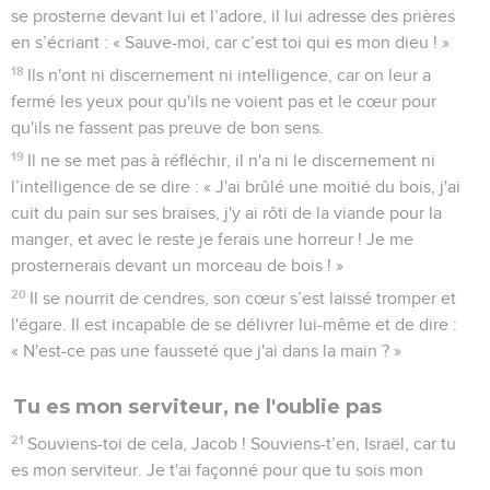
se prosterne devant lui et l’adore, il lui adresse des prières
en s’écriant : « Sauve-moi, car c’est toi qui es mon dieu ! »
18
Ils n'ont ni discernement ni intelligence, car on leur a
fermé les yeux pour qu'ils ne voient pas et le cœur pour
qu'ils ne fassent pas preuve de bon sens.
19
Il ne se met pas à réfléchir, il n'a ni le discernement ni
l’intelligence de se dire : « J'ai brûlé une moitié du bois, j'ai
cuit du pain sur ses braises, j'y ai rôti de la viande pour la
manger, et avec le reste je ferais une horreur ! Je me
prosternerais devant un morceau de bois ! »
20
Il se nourrit de cendres, son cœur s’est laissé tromper et
l'égare. Il est incapable de se délivrer lui-même et de dire :
« N'est-ce pas une fausseté que j'ai dans la main ? »
Tu es mon serviteur, ne l'oublie pas
21
Souviens-toi de cela, Jacob ! Souviens-t’en, Israël, car tu
es mon serviteur. Je t'ai façonné pour que tu sois mon