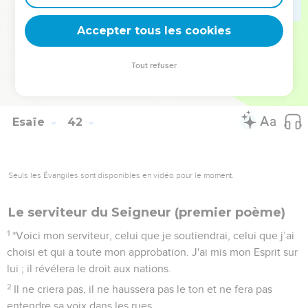
Jérusalem un messager de bonnes nouvelles.
28
Je regarde, mais personne ne se présente : personne
Accepter tous les cookies
parmi eux qui puisse donner un avis et qui puisse répondre
si je l'interroge.
Tout refuser
29
Ils ne sont tous que tromperie, ils ne fabriquent que du
vide, leurs idoles ne sont que du vent, c’est le désert.
Esaïe
42
Seuls les Évangiles sont disponibles en vidéo pour le moment.
Le serviteur du Seigneur (premier poème)
1
*Voici mon serviteur, celui que je soutiendrai, celui que j’ai
choisi et qui a toute mon approbation. J'ai mis mon Esprit sur
lui ; il révélera le droit aux nations.
2
Il ne criera pas, il ne haussera pas le ton et ne fera pas
entendre sa voix dans les rues.