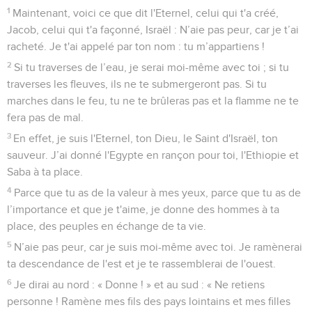
1
Maintenant, voici ce que dit l'Eternel, celui qui t'a créé,
Jacob, celui qui t'a façonné, Israël : N’aie pas peur, car je t’ai
racheté. Je t'ai appelé par ton nom : tu m’appartiens !
2
Si tu traverses de l’eau, je serai moi-même avec toi ; si tu
traverses les fleuves, ils ne te submergeront pas. Si tu
marches dans le feu, tu ne te brûleras pas et la flamme ne te
fera pas de mal.
3
En effet, je suis l'Eternel, ton Dieu, le Saint d'Israël, ton
sauveur. J’ai donné l'Egypte en rançon pour toi, l'Ethiopie et
Saba à ta place.
4
Parce que tu as de la valeur à mes yeux, parce que tu as de
l’importance et que je t'aime, je donne des hommes à ta
place, des peuples en échange de ta vie.
5
N’aie pas peur, car je suis moi-même avec toi. Je ramènerai
ta descendance de l'est et je te rassemblerai de l'ouest.
6
Je dirai au nord : « Donne ! » et au sud : « Ne retiens
personne ! Ramène mes fils des pays lointains et mes filles