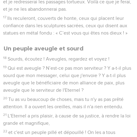
et je redresserai les passages tortueux. Voilà ce que je ferai,
et je ne les abandonnerai pas.
17
Ils reculeront, couverts de honte, ceux qui placent leur
confiance dans les sculptures sacrées, ceux qui disent aux
statues en métal fondu : « C’est vous qui êtes nos dieux ! »
Un peuple aveugle et sourd
18
Sourds, écoutez ! Aveugles, regardez et voyez !
19
Qui est aveugle ? N’est-ce pas mon serviteur ? Y a-t-il plus
sourd que mon messager, celui que j'envoie ? Y a-t-il plus
aveugle que le bénéficiaire de mon alliance de paix, plus
aveugle que le serviteur de l'Eternel ?
20
Tu as vu beaucoup de choses, mais tu n'y as pas prêté
attention. Il a ouvert les oreilles, mais il n'a rien entendu.
21
L'Eternel a pris plaisir, à cause de sa justice, à rendre la loi
grande et magnifique,
22
et c'est un peuple pillé et dépouillé ! On les a tous