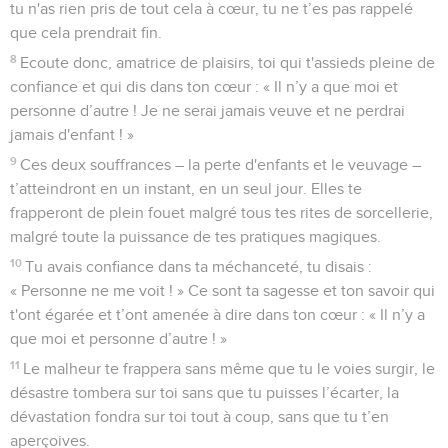
tu n'as rien pris de tout cela à cœur, tu ne t’es pas rappelé
que cela prendrait fin.
8
Ecoute donc, amatrice de plaisirs, toi qui t'assieds pleine de
confiance et qui dis dans ton cœur : « Il n’y a que moi et
personne d’autre ! Je ne serai jamais veuve et ne perdrai
jamais d'enfant ! »
9
Ces deux souffrances – la perte d'enfants et le veuvage –
t’atteindront en un instant, en un seul jour. Elles te
frapperont de plein fouet malgré tous tes rites de sorcellerie,
malgré toute la puissance de tes pratiques magiques.
10
Tu avais confiance dans ta méchanceté, tu disais :
« Personne ne me voit ! » Ce sont ta sagesse et ton savoir qui
t'ont égarée et t’ont amenée à dire dans ton cœur : « Il n’y a
que moi et personne d’autre ! »
11
Le malheur te frappera sans même que tu le voies surgir, le
désastre tombera sur toi sans que tu puisses l’écarter, la
dévastation fondra sur toi tout à coup, sans que tu t’en
aperçoives.