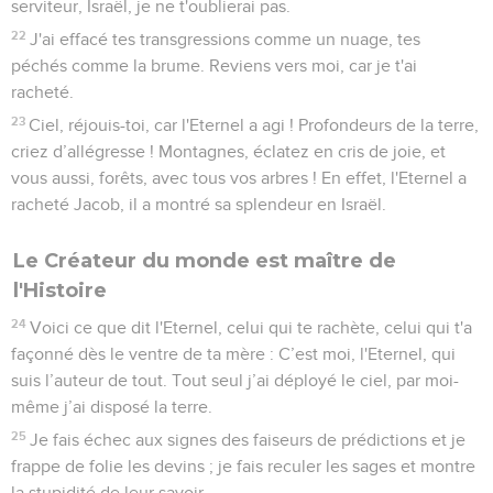
serviteur, Israël, je ne t'oublierai pas.
22
J'ai effacé tes transgressions comme un nuage, tes
péchés comme la brume. Reviens vers moi, car je t'ai
racheté.
23
Ciel, réjouis-toi, car l'Eternel a agi ! Profondeurs de la terre,
criez d’allégresse ! Montagnes, éclatez en cris de joie, et
vous aussi, forêts, avec tous vos arbres ! En effet, l'Eternel a
racheté Jacob, il a montré sa splendeur en Israël.
Le Créateur du monde est maître de
l'Histoire
24
Voici ce que dit l'Eternel, celui qui te rachète, celui qui t'a
façonné dès le ventre de ta mère : C’est moi, l'Eternel, qui
suis l’auteur de tout. Tout seul j’ai déployé le ciel, par moi-
même j’ai disposé la terre.
25
Je fais échec aux signes des faiseurs de prédictions et je
frappe de folie les devins ; je fais reculer les sages et montre
la stupidité de leur savoir.