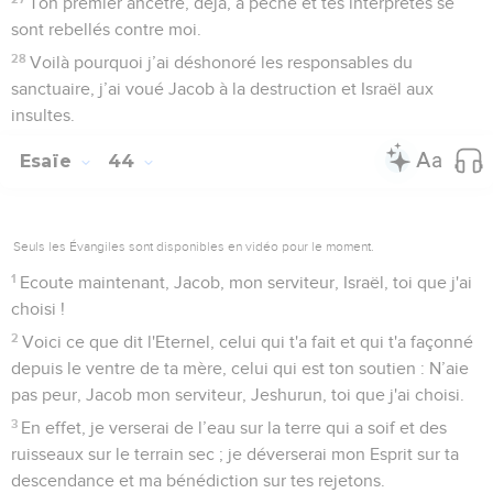
Ton premier ancêtre, déjà, a péché et tes interprètes se
sont rebellés contre moi.
28
Voilà pourquoi j’ai déshonoré les responsables du
sanctuaire, j’ai voué Jacob à la destruction et Israël aux
insultes.
Esaïe
44
Seuls les Évangiles sont disponibles en vidéo pour le moment.
1
Ecoute maintenant, Jacob, mon serviteur, Israël, toi que j'ai
choisi !
2
Voici ce que dit l'Eternel, celui qui t'a fait et qui t'a façonné
depuis le ventre de ta mère, celui qui est ton soutien : N’aie
pas peur, Jacob mon serviteur, Jeshurun, toi que j'ai choisi.
3
En effet, je verserai de l’eau sur la terre qui a soif et des
ruisseaux sur le terrain sec ; je déverserai mon Esprit sur ta
descendance et ma bénédiction sur tes rejetons.