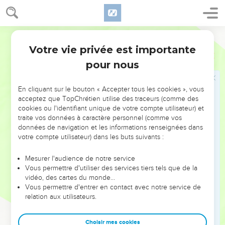
vous aussi, forêts, avec tous vos arbres ! En effet, l'Eternel a
racheté Jacob, il a montré sa splendeur en Israël.
Segond 21
Le Créateur du monde est maître de
Votre vie privée est importante
Esaïe
44
l'Histoire
pour nous
24
Voici ce que dit l'Eternel, celui qui te rachète, celui qui t'a
façonné dès le ventre de ta mère : C’est moi, l'Eternel, qui
En cliquant sur le bouton « Accepter tous les cookies », vous
acceptez que TopChrétien utilise des traceurs (comme des
suis l’auteur de tout. Tout seul j’ai déployé le ciel, par moi-
cookies ou l'identifiant unique de votre compte utilisateur) et
même j’ai disposé la terre.
traite vos données à caractère personnel (comme vos
25
Je fais échec aux signes des faiseurs de prédictions et je
données de navigation et les informations renseignées dans
votre compte utilisateur) dans les buts suivants :
frappe de folie les devins ; je fais reculer les sages et montre
la stupidité de leur savoir.
Mesurer l'audience de notre service
26
Je confirme la parole de mon serviteur et je mets à
Vous permettre d'utiliser des services tiers tels que de la
vidéo, des cartes du monde…
exécution les décisions annoncées par mes messagers. Je
Vous permettre d'entrer en contact avec notre service de
dis à propos de Jérusalem : « Elle sera habitée » et à propos
relation aux utilisateurs.
des villes de Juda : « Elles seront reconstruites et je relèverai
leurs ruines. »
Choisir mes cookies