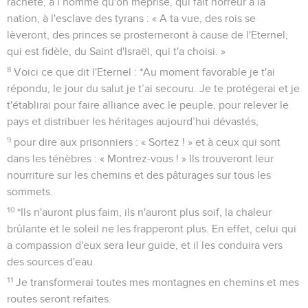
rachète, à l’homme qu'on méprise, qui fait horreur à la
nation, à l'esclave des tyrans : « A ta vue, des rois se
lèveront, des princes se prosterneront à cause de l'Eternel,
qui est fidèle, du Saint d'Israël, qui t'a choisi. »
8
Voici ce que dit l'Eternel : *Au moment favorable je t'ai
répondu, le jour du salut je t’ai secouru. Je te protégerai et je
t'établirai pour faire alliance avec le peuple, pour relever le
pays et distribuer les héritages aujourd’hui dévastés,
9
pour dire aux prisonniers : « Sortez ! » et à ceux qui sont
dans les ténèbres : « Montrez-vous ! » Ils trouveront leur
nourriture sur les chemins et des pâturages sur tous les
sommets.
10
*Ils n'auront plus faim, ils n'auront plus soif, la chaleur
brûlante et le soleil ne les frapperont plus. En effet, celui qui
a compassion d'eux sera leur guide, et il les conduira vers
des sources d'eau.
11
Je transformerai toutes mes montagnes en chemins et mes
routes seront refaites.