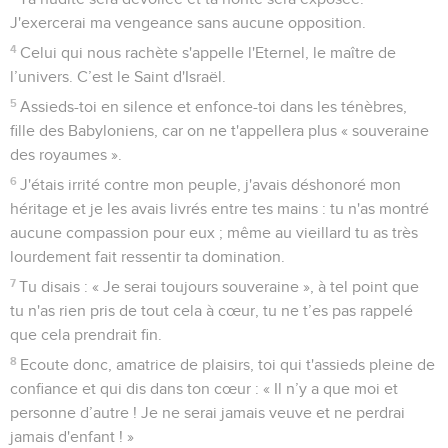
J'exercerai ma vengeance sans aucune opposition.
4
Celui qui nous rachète s'appelle l'Eternel, le maître de
l’univers. C’est le Saint d'Israël.
5
Assieds-toi en silence et enfonce-toi dans les ténèbres,
fille des Babyloniens, car on ne t'appellera plus « souveraine
des royaumes ».
6
J'étais irrité contre mon peuple, j'avais déshonoré mon
héritage et je les avais livrés entre tes mains : tu n'as montré
aucune compassion pour eux ; même au vieillard tu as très
lourdement fait ressentir ta domination.
7
Tu disais : « Je serai toujours souveraine », à tel point que
tu n'as rien pris de tout cela à cœur, tu ne t’es pas rappelé
que cela prendrait fin.
8
Ecoute donc, amatrice de plaisirs, toi qui t'assieds pleine de
confiance et qui dis dans ton cœur : « Il n’y a que moi et
personne d’autre ! Je ne serai jamais veuve et ne perdrai
jamais d'enfant ! »