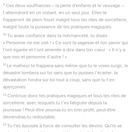
9
Ces deux souffrances – la perte d'enfants et le veuvage –
t’atteindront en un instant, en un seul jour. Elles te
frapperont de plein fouet malgré tous tes rites de sorcellerie,
malgré toute la puissance de tes pratiques magiques.
10
Tu avais confiance dans ta méchanceté, tu disais :
« Personne ne me voit ! » Ce sont ta sagesse et ton savoir qui
t'ont égarée et t’ont amenée à dire dans ton cœur : « Il n’y a
que moi et personne d’autre ! »
11
Le malheur te frappera sans même que tu le voies surgir, le
désastre tombera sur toi sans que tu puisses l’écarter, la
dévastation fondra sur toi tout à coup, sans que tu t’en
aperçoives.
12
Continue donc tes pratiques magiques et tous tes rites de
sorcellerie, avec lesquels tu t’es fatiguée depuis ta
jeunesse ! Peut-être pourras-tu en tirer profit, peut-être
deviendras-tu redoutable.
13
Tu t'es épuisée à force de consulter les devins. Qu'ils se