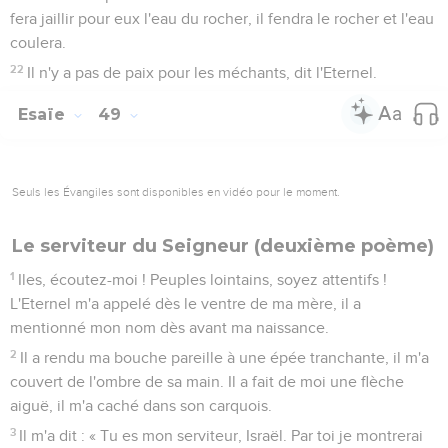
fera jaillir pour eux l'eau du rocher, il fendra le rocher et l'eau
coulera.
22
Il n'y a pas de paix pour les méchants, dit l'Eternel.
Esaïe
49
Seuls les Évangiles sont disponibles en vidéo pour le moment.
Le serviteur du Seigneur (deuxième poème)
1
Iles, écoutez-moi ! Peuples lointains, soyez attentifs !
L'Eternel m'a appelé dès le ventre de ma mère, il a
mentionné mon nom dès avant ma naissance.
2
Il a rendu ma bouche pareille à une épée tranchante, il m'a
couvert de l'ombre de sa main. Il a fait de moi une flèche
aiguë, il m'a caché dans son carquois.
3
Il m'a dit : « Tu es mon serviteur, Israël. Par toi je montrerai