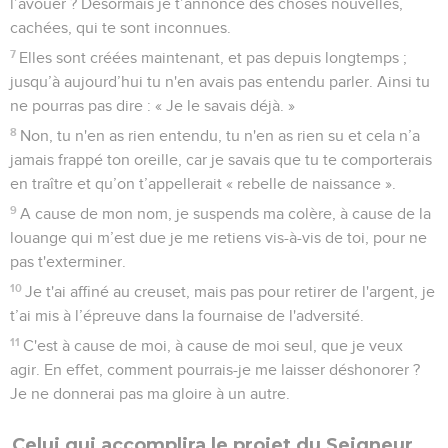
l’avouer ? Désormais je t’annonce des choses nouvelles,
cachées, qui te sont inconnues.
7
Elles sont créées maintenant, et pas depuis longtemps ;
jusqu’à aujourd’hui tu n'en avais pas entendu parler. Ainsi tu
ne pourras pas dire : « Je le savais déjà. »
8
Non, tu n'en as rien entendu, tu n'en as rien su et cela n’a
jamais frappé ton oreille, car je savais que tu te comporterais
en traître et qu’on t’appellerait « rebelle de naissance ».
9
A cause de mon nom, je suspends ma colère, à cause de la
louange qui m’est due je me retiens vis-à-vis de toi, pour ne
pas t'exterminer.
10
Je t'ai affiné au creuset, mais pas pour retirer de l'argent, je
t’ai mis à l’épreuve dans la fournaise de l'adversité.
11
C'est à cause de moi, à cause de moi seul, que je veux
agir. En effet, comment pourrais-je me laisser déshonorer ?
Je ne donnerai pas ma gloire à un autre.
Celui qui accomplira le projet du Seigneur