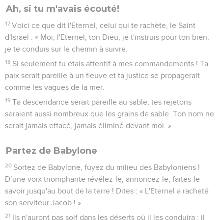
Ah, si tu m'avais écouté!
17
Voici ce que dit l'Eternel, celui qui te rachète, le Saint
d'Israël : « Moi, l'Eternel, ton Dieu, je t'instruis pour ton bien,
je te conduis sur le chemin à suivre.
18
Si seulement tu étais attentif à mes commandements ! Ta
paix serait pareille à un fleuve et ta justice se propagerait
comme les vagues de la mer.
19
Ta descendance serait pareille au sable, tes rejetons
seraient aussi nombreux que les grains de sable. Ton nom ne
serait jamais effacé, jamais éliminé devant moi. »
Partez de Babylone
20
Sortez de Babylone, fuyez du milieu des Babyloniens !
D’une voix triomphante révélez-le, annoncez-le, faites-le
savoir jusqu'au bout de la terre ! Dites : « L'Eternel a racheté
son serviteur Jacob ! »
21
Ils n'auront pas soif dans les déserts où il les conduira : il