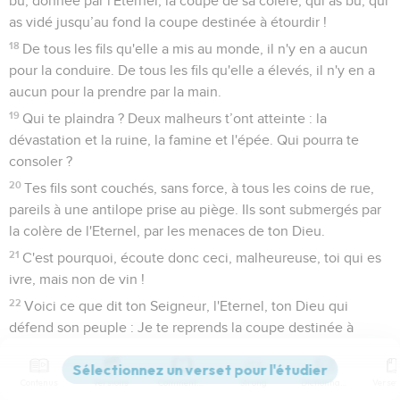
bu, donnée par l'Eternel, la coupe de sa colère, qui as bu, qui
as vidé jusqu’au fond la coupe destinée à étourdir !
18
De tous les fils qu'elle a mis au monde, il n'y en a aucun
pour la conduire. De tous les fils qu'elle a élevés, il n'y en a
aucun pour la prendre par la main.
19
Qui te plaindra ? Deux malheurs t’ont atteinte : la
dévastation et la ruine, la famine et l'épée. Qui pourra te
consoler ?
20
Tes fils sont couchés, sans force, à tous les coins de rue,
pareils à une antilope prise au piège. Ils sont submergés par
la colère de l'Eternel, par les menaces de ton Dieu.
21
C'est pourquoi, écoute donc ceci, malheureuse, toi qui es
ivre, mais non de vin !
22
Voici ce que dit ton Seigneur, l'Eternel, ton Dieu qui
défend son peuple : Je te reprends la coupe destinée à
étourdir, la coupe de ma colère. Tu ne la boiras plus.
23
Je la donnerai à ceux qui t’ont fait souffrir, à ceux qui te
Contenus
Versions
Commentaires
Strong
Dictionnaire
disaient : « Allonge-toi pour que nous puissions te passer