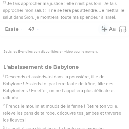
13
Je fais approcher ma justice : elle n'est pas loin. Je fais
approcher mon salut : il ne se fera pas attendre. Je mettrai le
salut dans Sion, je montrerai toute ma splendeur à Israël.
Esaïe
47
Seuls les Évangiles sont disponibles en vidéo pour le moment.
L'abaissement de Babylone
1
Descends et assieds-toi dans la poussière, fille de
Babylone ! Assieds-toi par terre faute de trône, fille des
Babyloniens ! En effet, on ne t'appellera plus délicate et
raffinée.
2
Prends le moulin et mouds de la farine ! Retire ton voile,
relève les pans de ta robe, découvre tes jambes et traverse
les fleuves !
3
Ta nudité sera dévoilée et ta honte sera exposée.