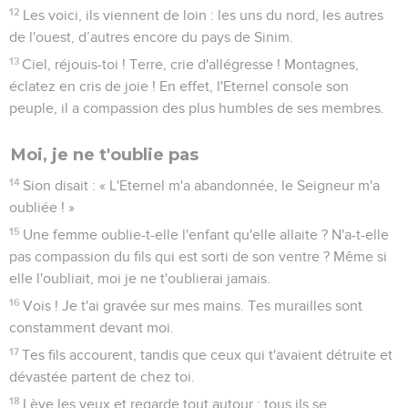
12
Les voici, ils viennent de loin : les uns du nord, les autres
de l'ouest, d’autres encore du pays de Sinim.
13
Ciel, réjouis-toi ! Terre, crie d'allégresse ! Montagnes,
éclatez en cris de joie ! En effet, l'Eternel console son
peuple, il a compassion des plus humbles de ses membres.
Moi, je ne t'oublie pas
14
Sion disait : « L'Eternel m'a abandonnée, le Seigneur m'a
oubliée ! »
15
Une femme oublie-t-elle l'enfant qu'elle allaite ? N'a-t-elle
pas compassion du fils qui est sorti de son ventre ? Même si
elle l'oubliait, moi je ne t'oublierai jamais.
16
Vois ! Je t'ai gravée sur mes mains. Tes murailles sont
constamment devant moi.
17
Tes fils accourent, tandis que ceux qui t'avaient détruite et
dévastée partent de chez toi.
18
Lève les yeux et regarde tout autour : tous ils se