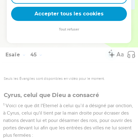
27
Je dis aux profondeurs de la mer : « Asséchez-vous ! Je
vais faire disparaître vos courants. »
Accepter tous les cookies
28
Je dis à propos de Cyrus : « Il est mon berger et il
*accomplira toute ma volonté. Il dira à Jérusalem : ‘Sois
Tout refuser
reconstruite !’et au temple : ‘Que tes fondations soient
posées !’ »
Esaïe
45
Seuls les Évangiles sont disponibles en vidéo pour le moment.
Cyrus, celui que Dieu a consacré
1
Voici ce que dit l'Eternel à celui qu’il a désigné par onction,
à Cyrus, celui qu'il tient par la main droite pour écraser des
nations devant lui et pour désarmer des rois, pour ouvrir des
portes devant lui afin que les entrées des villes ne lui soient
plus fermées :