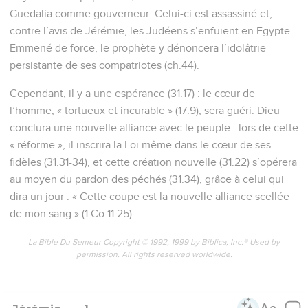
Guedalia comme gouverneur. Celui-ci est assassiné et,
contre l’avis de Jérémie, les Judéens s’enfuient en Egypte.
Emmené de force, le prophète y dénoncera l’idolâtrie
persistante de ses compatriotes (ch.44).
Cependant, il y a une espérance (31.17) : le cœur de
l’homme, « tortueux et incurable » (17.9), sera guéri. Dieu
conclura une nouvelle alliance avec le peuple : lors de cette
« réforme », il inscrira la Loi même dans le cœur de ses
fidèles (31.31-34), et cette création nouvelle (31.22) s’opérera
au moyen du pardon des péchés (31.34), grâce à celui qui
dira un jour : « Cette coupe est la nouvelle alliance scellée
de mon sang » (1 Co 11.25).
La Bible Du Semeur Copyright © 1992, 1999 by Biblica, Inc.® Used by
permission. All rights reserved worldwide.