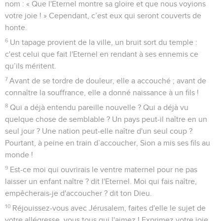
nom : « Que l'Eternel montre sa gloire et que nous voyions
votre joie ! » Cependant, c’est eux qui seront couverts de
honte.
6
Un tapage provient de la ville, un bruit sort du temple :
c'est celui que fait l'Eternel en rendant à ses ennemis ce
qu’ils méritent.
7
Avant de se tordre de douleur, elle a accouché ; avant de
connaître la souffrance, elle a donné naissance à un fils !
8
Qui a déjà entendu pareille nouvelle ? Qui a déjà vu
quelque chose de semblable ? Un pays peut-il naître en un
seul jour ? Une nation peut-elle naître d'un seul coup ?
Pourtant, à peine en train d’accoucher, Sion a mis ses fils au
monde !
9
Est-ce moi qui ouvrirais le ventre maternel pour ne pas
laisser un enfant naître ? dit l'Eternel. Moi qui fais naître,
empêcherais-je d'accoucher ? dit ton Dieu.
10
Réjouissez-vous avec Jérusalem, faites d'elle le sujet de
votre allégresse, vous tous qui l'aimez ! Exprimez votre joie