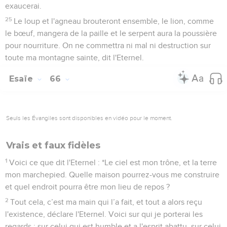
exaucerai.
25
Le loup et l'agneau brouteront ensemble, le lion, comme
le bœuf, mangera de la paille et le serpent aura la poussière
pour nourriture. On ne commettra ni mal ni destruction sur
toute ma montagne sainte, dit l'Eternel.
Esaïe
66
Seuls les Évangiles sont disponibles en vidéo pour le moment.
Vrais et faux fidèles
1
Voici ce que dit l'Eternel : *Le ciel est mon trône, et la terre
mon marchepied. Quelle maison pourrez-vous me construire
et quel endroit pourra être mon lieu de repos ?
2
Tout cela, c’est ma main qui l’a fait, et tout a alors reçu
l'existence, déclare l'Eternel. Voici sur qui je porterai les
regards : sur celui qui est humble et a l'esprit abattu, sur celui