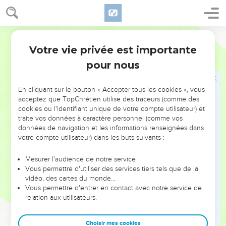
ressources des nations et vous tirerez profit de leur gloire.
7
Au lieu de la honte, vous aurez une double part. Au lieu de
Segond 21
connaître l’humiliation, ils crieront de joie en voyant leur
Votre vie privée est importante
héritage. C’est ainsi qu’ils posséderont le double dans leur
Esaïe
61
pays, et leur joie sera éternelle.
pour nous
8
En effet, moi, l'Eternel, j'aime le droit, je déteste voir le vol
associé aux holocaustes. Je leur donnerai fidèlement leur
En cliquant sur le bouton « Accepter tous les cookies », vous
acceptez que TopChrétien utilise des traceurs (comme des
récompense et je conclurai une alliance éternelle avec eux.
cookies ou l'identifiant unique de votre compte utilisateur) et
9
Leur descendance sera connue parmi les nations et leur
traite vos données à caractère personnel (comme vos
progéniture parmi les peuples. Tous ceux qui les verront
données de navigation et les informations renseignées dans
votre compte utilisateur) dans les buts suivants :
reconnaîtront qu'ils sont une lignée bénie de l'Eternel.
Mesurer l'audience de notre service
Chant de reconnaissance
Vous permettre d'utiliser des services tiers tels que de la
vidéo, des cartes du monde…
10
Je me réjouirai en l'Eternel, tout mon être tressaillira
Vous permettre d'entrer en contact avec notre service de
d'allégresse à cause de mon Dieu, car il m'a habillé avec les
relation aux utilisateurs.
vêtements du salut, il m'a couvert du manteau de la justice.
Je suis pareil au jeune marié qui, tel un prêtre, se coiffe d'un
Choisir mes cookies