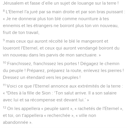
Jérusalem et fasse d’elle un sujet de louange sur la terre !
8
L'Eternel l'a juré par sa main droite et par son bras puissant :
« Je ne donnerai plus ton blé comme nourriture à tes
ennemis et les étrangers ne boiront plus ton vin nouveau,
fruit de ton travail,
9
mais ceux qui auront récolté le blé le mangeront et
loueront l'Eternel, et ceux qui auront vendangé boiront du
vin nouveau dans les parvis de mon sanctuaire. »
10
Franchissez, franchissez les portes ! Dégagez le chemin
du peuple ! Préparez, préparez la route, enlevez les pierres !
Dressez un étendard vers les peuples !
11
Voici ce que l'Eternel annonce aux extrémités de la terre :
« *Dites à la fille de Sion : ‘Ton salut arrive. Il a son salaire
avec lui et sa récompense est devant lui.’ »
12
On les appellera « peuple saint », « rachetés de l'Eternel »,
et toi, on t'appellera « recherchée », « ville non
abandonnée ».