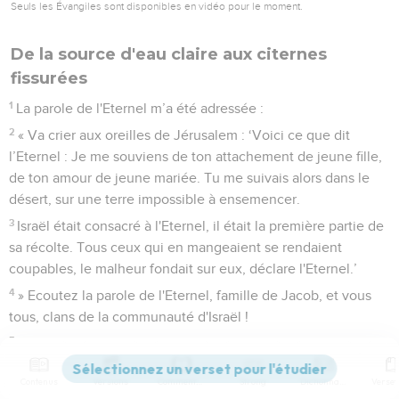
Seuls les Évangiles sont disponibles en vidéo pour le moment.
De la source d'eau claire aux citernes
fissurées
1
La parole de l'Eternel m’a été adressée :
2
« Va crier aux oreilles de Jérusalem : ‘Voici ce que dit
l’Eternel : Je me souviens de ton attachement de jeune fille,
de ton amour de jeune mariée. Tu me suivais alors dans le
désert, sur une terre impossible à ensemencer.
3
Israël était consacré à l'Eternel, il était la première partie de
sa récolte. Tous ceux qui en mangeaient se rendaient
coupables, le malheur fondait sur eux, déclare l'Eternel.’
4
» Ecoutez la parole de l'Eternel, famille de Jacob, et vous
tous, clans de la communauté d'Israël !
5
Voici ce que dit l’Eternel : Quelle injustice vos ancêtres
ont-ils trouvée en moi pour s'éloigner de moi et suivre des
Contenus
Versions
Commentaires
Strong
Dictionnaire
idoles sans consistance au point de perdre eux-mêmes toute