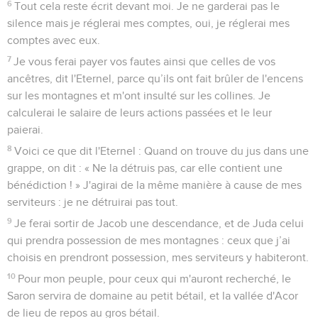
6
Tout cela reste écrit devant moi. Je ne garderai pas le
silence mais je réglerai mes comptes, oui, je réglerai mes
comptes avec eux.
7
Je vous ferai payer vos fautes ainsi que celles de vos
ancêtres, dit l'Eternel, parce qu’ils ont fait brûler de l'encens
sur les montagnes et m'ont insulté sur les collines. Je
calculerai le salaire de leurs actions passées et le leur
paierai.
8
Voici ce que dit l'Eternel : Quand on trouve du jus dans une
grappe, on dit : « Ne la détruis pas, car elle contient une
bénédiction ! » J'agirai de la même manière à cause de mes
serviteurs : je ne détruirai pas tout.
9
Je ferai sortir de Jacob une descendance, et de Juda celui
qui prendra possession de mes montagnes : ceux que j’ai
choisis en prendront possession, mes serviteurs y habiteront.
10
Pour mon peuple, pour ceux qui m'auront recherché, le
Saron servira de domaine au petit bétail, et la vallée d'Acor
de lieu de repos au gros bétail.