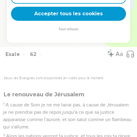
turban splendide, à la jeune mariée qui se pare de ses
bijoux.
Accepter tous les cookies
11
En effet, tout comme la terre fait sortir son germe, tout
comme un jardin fait pousser ses semences, le Seigneur,
Tout refuser
l'Eternel, fera pousser la justice et la louange devant toutes
les nations.
Esaïe
62
Seuls les Évangiles sont disponibles en vidéo pour le moment.
Le renouveau de Jérusalem
1
A cause de Sion je ne me tairai pas, à cause de Jérusalem
je ne prendrai pas de repos jusqu'à ce que sa justice
apparaisse comme l'aurore, et son salut comme un flambeau
qui s'allume.
2
Alors les nations verront ta justice, et tous les rois ta gloire,