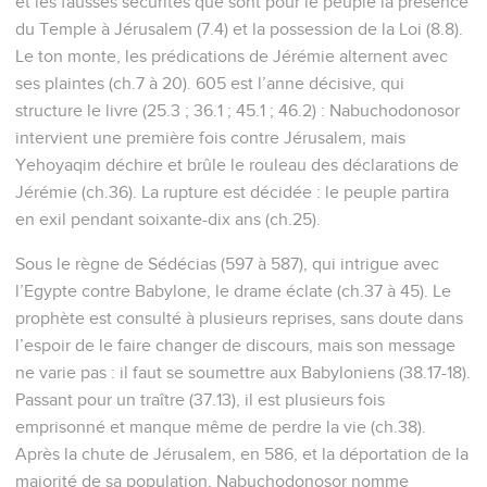
et les fausses sécurités que sont pour le peuple la présence
du Temple à Jérusalem (7.4) et la possession de la Loi (8.8).
Le ton monte, les prédications de Jérémie alternent avec
ses plaintes (ch.7 à 20). 605 est l’anne décisive, qui
structure le livre (25.3 ; 36.1 ; 45.1 ; 46.2) : Nabuchodonosor
intervient une première fois contre Jérusalem, mais
Yehoyaqim déchire et brûle le rouleau des déclarations de
Jérémie (ch.36). La rupture est décidée : le peuple partira
en exil pendant soixante-dix ans (ch.25).
Sous le règne de Sédécias (597 à 587), qui intrigue avec
l’Egypte contre Babylone, le drame éclate (ch.37 à 45). Le
prophète est consulté à plusieurs reprises, sans doute dans
l’espoir de le faire changer de discours, mais son message
ne varie pas : il faut se soumettre aux Babyloniens (38.17-18).
Passant pour un traître (37.13), il est plusieurs fois
emprisonné et manque même de perdre la vie (ch.38).
Après la chute de Jérusalem, en 586, et la déportation de la
majorité de sa population, Nabuchodonosor nomme