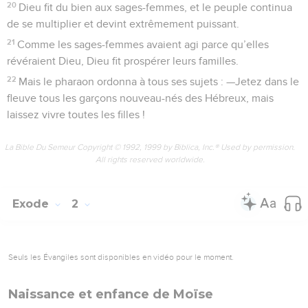
20
Dieu fit du bien aux sages-femmes, et le peuple continua
de se multiplier et devint extrêmement puissant.
21
Comme les sages-femmes avaient agi parce qu’elles
révéraient Dieu, Dieu fit prospérer leurs familles.
22
Mais le pharaon ordonna à tous ses sujets : —Jetez dans le
fleuve tous les garçons nouveau-nés des Hébreux, mais
laissez vivre toutes les filles !
La Bible Du Semeur Copyright © 1992, 1999 by Biblica, Inc.® Used by permission.
All rights reserved worldwide.
Exode
2
Seuls les Évangiles sont disponibles en vidéo pour le moment.
Naissance et enfance de Moïse