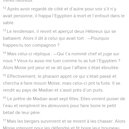
frères hébreux.
12
Après avoir regardé de côté et d’autre pour voir s’il n’y
avait personne, il frappa l’Egyptien à mort et l’enfouit dans le
sable.
13
Le lendemain, il revint et aperçut deux Hébreux qui se
battaient. Alors il dit à celui qui avait tort : —Pourquoi
frappes-tu ton compagnon ?
14
Mais celui-ci répliqua : —Qui t’a nommé chef et juge sur
nous ? Veux-tu aussi me tuer comme tu as tué l’Egyptien ?
Alors Moïse prit peur et se dit que l’affaire s’était ébruitée.
15
Effectivement, le pharaon apprit ce qui s’était passé et
chercha à faire mourir Moïse, mais celui-ci prit la fuite. Il se
rendit au pays de Madian et s’assit près d’un puits.
16
Le prêtre de Madian avait sept filles. Elles vinrent puiser de
l’eau et remplirent les abreuvoirs pour faire boire le petit
bétail de leur père.
17
Mais les bergers survinrent et se mirent à les chasser. Alors
Moïse intervint pour les défendre et fit boire leur troupeau.