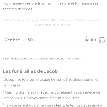
fils, il ramena ses pieds sur son lit, expira et fut réuni à ses
ancêtres décédés.
La Bible Du Semeur Copyright © 1992, 1999 by Biblica, Inc.® Used by permission.
All rights reserved worldwide.
Genèse
50
Seuls les Évangiles sont disponibles en vidéo pour le moment.
Les funérailles de Jacob
1
Joseph se jeta sur le visage de son père, pleura sur lui et
l’embrassa.
2
Puis il ordonna aux médecins qui étaient à son service de
l’embaumer. Ceux-ci embaumèrent donc Israël.
3
Ils y passèrent quarante jours pleins, le temps nécessaire à