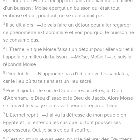
L’*ange de l’Eternel lui apparut dans une flamme au milieu
d’un buisson : Moïse aperçut un buisson qui était tout
embrasé et qui, pourtant, ne se consumait pas.
3
Il se dit alors : —Je vais faire un détour pour aller regarder
ce phénomène extraordinaire et voir pourquoi le buisson ne
se consume pas.
4
L’Eternel vit que Moïse faisait un détour pour aller voir et il
l’appela du milieu du buisson : —Moïse, Moïse ! —Je suis là,
répondit Moïse.
5
Dieu lui dit : —N’approche pas d’ici, enlève tes sandales,
car le lieu où tu te tiens est un lieu sacré.
6
Puis il ajouta : Je suis le Dieu de tes ancêtres, le Dieu
d’Abraham, le Dieu d’Isaac et le Dieu de Jacob. Alors Moïse
se couvrit le visage car il avait peur de regarder Dieu.
7
L’Eternel reprit : —J’ai vu la détresse de mon peuple en
Egypte et j’ai entendu les cris que lui font pousser ses
oppresseurs. Oui, je sais ce qu’il souffre.
8
C’est pourquoi je suis venu pour le délivrer des Egyptiens,