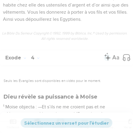
habite chez elle des ustensiles d’argent et d’or ainsi que des
vêtements. Vous les donnerez à porter à vos fils et vos filles.
Ainsi vous dépouillerez les Egyptiens.
La Bible Du Semeur Copyright © 1992, 1999 by Biblica, Inc.® Used by permission.
All rights reserved worldwide.
Exode
4
Seuls les Évangiles sont disponibles en vidéo pour le moment.
Dieu révèle sa puissance à Moïse
1
Moïse objecta : —Et s’ils ne me croient pas et ne
m’écoutent pas, s’ils me disent : « L’Eternel ne t’est pas
apparu » ?
Contenus
Versions
Commentaires
Strong
Dictionnaire
2
—Qu’as-tu dans la main ? lui demanda l’Eternel. —Un bâton.