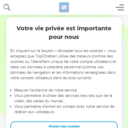
beaucoup d’enfants partout dans le pays.
17
Joseph remarqua que son père avait posé sa main droite
sur la tête d’Ephraïm. Cela lui déplut et il prit la main de son
Semeur
père pour la faire passer de la tête d’Ephraïm sur celle de
Votre vie privée est importante
Genèse
48
Manassé.
pour nous
18
Il dit à son père : —Il ne faut pas faire ainsi, mon père, car
c’est celui-là l’aîné ; mets donc ta main droite sur sa tête.
En cliquant sur le bouton « Accepter tous les cookies », vous
19
Mais son père refusa et dit : —Je sais, mon fils, je sais.
acceptez que TopChrétien utilise des traceurs (comme des
Celui-là aussi deviendra un peuple ! Lui aussi sera grand.
cookies ou l'identifiant unique de votre compte utilisateur) et
traite vos données à caractère personnel (comme vos
Mais son frère cadet sera plus grand que lui et sa
données de navigation et les informations renseignées dans
descendance formera des nations entières.
votre compte utilisateur) dans les buts suivants :
20
Ce jour-là, il les bénit tous deux et dit : —Le peuple
d’Israël vous nommera dans ses bénédictions en disant :
Mesurer l'audience de notre service
Vous permettre d'utiliser des services tiers tels que de la
« Que Dieu te rende semblable à Ephraïm et à Manassé ! »
vidéo, des cartes du monde…
Ainsi il plaça Ephraïm avant Manassé.
Vous permettre d'entrer en contact avec notre service de
21
relation aux utilisateurs.
Puis Israël dit à Joseph : —Je vais bientôt mourir. Dieu sera
avec vous et vous fera retourner au pays de vos ancêtres.
Choisir mes cookies
22
Quant à moi, je te donne une part de plus qu’à tes frères :