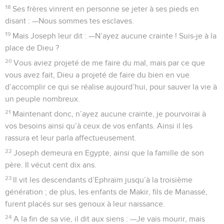
18
Ses frères vinrent en personne se jeter à ses pieds en
disant : —Nous sommes tes esclaves.
19
Mais Joseph leur dit : —N’ayez aucune crainte ! Suis-je à la
place de Dieu ?
20
Vous aviez projeté de me faire du mal, mais par ce que
vous avez fait, Dieu a projeté de faire du bien en vue
d’accomplir ce qui se réalise aujourd’hui, pour sauver la vie à
un peuple nombreux.
21
Maintenant donc, n’ayez aucune crainte, je pourvoirai à
vos besoins ainsi qu’à ceux de vos enfants. Ainsi il les
rassura et leur parla affectueusement.
22
Joseph demeura en Egypte, ainsi que la famille de son
père. Il vécut cent dix ans.
23
Il vit les descendants d’Ephraïm jusqu’à la troisième
génération ; de plus, les enfants de Makir, fils de Manassé,
furent placés sur ses genoux à leur naissance.
24
A la fin de sa vie, il dit aux siens : —Je vais mourir, mais