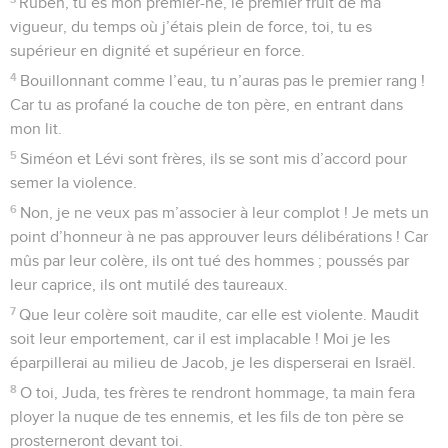
Ruben, tu es mon premier-né, le premier fruit de ma
vigueur, du temps où j’étais plein de force, toi, tu es
supérieur en dignité et supérieur en force.
4
Bouillonnant comme l’eau, tu n’auras pas le premier rang !
Car tu as profané la couche de ton père, en entrant dans
mon lit.
5
Siméon et Lévi sont frères, ils se sont mis d’accord pour
semer la violence.
6
Non, je ne veux pas m’associer à leur complot ! Je mets un
point d’honneur à ne pas approuver leurs délibérations ! Car
mûs par leur colère, ils ont tué des hommes ; poussés par
leur caprice, ils ont mutilé des taureaux.
7
Que leur colère soit maudite, car elle est violente. Maudit
soit leur emportement, car il est implacable ! Moi je les
éparpillerai au milieu de Jacob, je les disperserai en Israël.
8
O toi, Juda, tes frères te rendront hommage, ta main fera
ployer la nuque de tes ennemis, et les fils de ton père se
prosterneront devant toi.