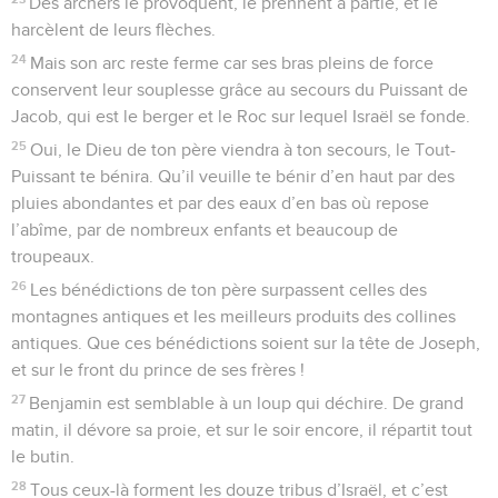
Des archers le provoquent, le prennent à partie, et le
harcèlent de leurs flèches.
24
Mais son arc reste ferme car ses bras pleins de force
conservent leur souplesse grâce au secours du Puissant de
Jacob, qui est le berger et le Roc sur lequel Israël se fonde.
25
Oui, le Dieu de ton père viendra à ton secours, le Tout-
Puissant te bénira. Qu’il veuille te bénir d’en haut par des
pluies abondantes et par des eaux d’en bas où repose
l’abîme, par de nombreux enfants et beaucoup de
troupeaux.
26
Les bénédictions de ton père surpassent celles des
montagnes antiques et les meilleurs produits des collines
antiques. Que ces bénédictions soient sur la tête de Joseph,
et sur le front du prince de ses frères !
27
Benjamin est semblable à un loup qui déchire. De grand
matin, il dévore sa proie, et sur le soir encore, il répartit tout
le butin.
28
Tous ceux-là forment les douze tribus d’Israël, et c’est