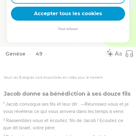
Sichem, que j’ai conquise sur les Amorites avec mon épée et
Accepter tous les cookies
mon arc.
La Bible Du Semeur Copyright © 1992, 1999 by Biblica, Inc.® Used by permission.
Tout refuser
All rights reserved worldwide.
Genèse
49
Seuls les Évangiles sont disponibles en vidéo pour le moment.
Jacob donne sa bénédiction à ses douze fils
1
Jacob convoqua ses fils et leur dit : —Réunissez-vous et je
vous révélerai ce qui vous arrivera dans les temps à venir.
2
Rassemblez-vous et écoutez, fils de Jacob ! Ecoutez ce
que dit Israël, votre père.
3