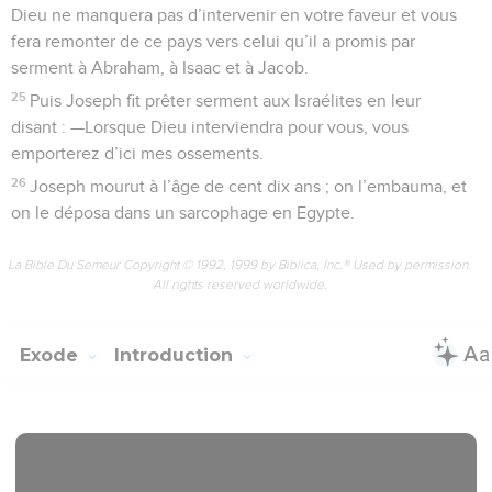
Dieu ne manquera pas d’intervenir en votre faveur et vous
fera remonter de ce pays vers celui qu’il a promis par
serment à Abraham, à Isaac et à Jacob.
25
Puis Joseph fit prêter serment aux Israélites en leur
disant : —Lorsque Dieu interviendra pour vous, vous
emporterez d’ici mes ossements.
26
Joseph mourut à l’âge de cent dix ans ; on l’embauma, et
on le déposa dans un sarcophage en Egypte.
La Bible Du Semeur Copyright © 1992, 1999 by Biblica, Inc.® Used by permission.
All rights reserved worldwide.
Exode
Introduction