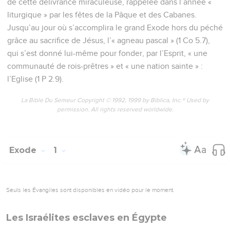
de cette délivrance miraculeuse, rappelée dans l’année «
liturgique » par les fêtes de la Pâque et des Cabanes.
Jusqu’au jour où s’accomplira le grand Exode hors du péché
grâce au sacrifice de Jésus, l’« agneau pascal » (1 Co 5.7),
qui s’est donné lui-même pour fonder, par l’Esprit, « une
communauté de rois-prêtres » et « une nation sainte » :
l’Eglise (1 P 2.9).
La Bible Du Semeur Copyright © 1992, 1999 by Biblica, Inc.® Used by
permission. All rights reserved worldwide.
Exode
1
Seuls les Évangiles sont disponibles en vidéo pour le moment.
Les Israélites esclaves en Égypte