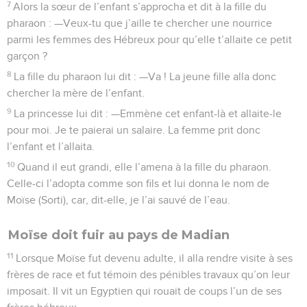
7
Alors la sœur de l’enfant s’approcha et dit à la fille du
pharaon : —Veux-tu que j’aille te chercher une nourrice
parmi les femmes des Hébreux pour qu’elle t’allaite ce petit
garçon ?
8
La fille du pharaon lui dit : —Va ! La jeune fille alla donc
chercher la mère de l’enfant.
9
La princesse lui dit : —Emmène cet enfant-là et allaite-le
pour moi. Je te paierai un salaire. La femme prit donc
l’enfant et l’allaita.
10
Quand il eut grandi, elle l’amena à la fille du pharaon.
Celle-ci l’adopta comme son fils et lui donna le nom de
Moïse (Sorti), car, dit-elle, je l’ai sauvé de l’eau.
Moïse doit fuir au pays de Madian
11
Lorsque Moïse fut devenu adulte, il alla rendre visite à ses
frères de race et fut témoin des pénibles travaux qu’on leur
imposait. Il vit un Egyptien qui rouait de coups l’un de ses