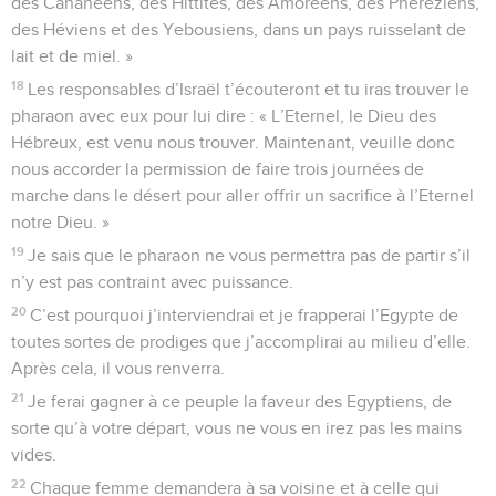
des Cananéens, des Hittites, des Amoréens, des Phéréziens,
des Héviens et des Yebousiens, dans un pays ruisselant de
lait et de miel. »
18
Les responsables d’Israël t’écouteront et tu iras trouver le
pharaon avec eux pour lui dire : « L’Eternel, le Dieu des
Hébreux, est venu nous trouver. Maintenant, veuille donc
nous accorder la permission de faire trois journées de
marche dans le désert pour aller offrir un sacrifice à l’Eternel
notre Dieu. »
19
Je sais que le pharaon ne vous permettra pas de partir s’il
n’y est pas contraint avec puissance.
20
C’est pourquoi j’interviendrai et je frapperai l’Egypte de
toutes sortes de prodiges que j’accomplirai au milieu d’elle.
Après cela, il vous renverra.
21
Je ferai gagner à ce peuple la faveur des Egyptiens, de
sorte qu’à votre départ, vous ne vous en irez pas les mains
vides.
22
Chaque femme demandera à sa voisine et à celle qui