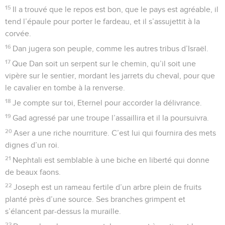
15
Il a trouvé que le repos est bon, que le pays est agréable, il
tend l’épaule pour porter le fardeau, et il s’assujettit à la
corvée.
16
Dan jugera son peuple, comme les autres tribus d’Israël.
17
Que Dan soit un serpent sur le chemin, qu’il soit une
vipère sur le sentier, mordant les jarrets du cheval, pour que
le cavalier en tombe à la renverse.
18
Je compte sur toi, Eternel pour accorder la délivrance.
19
Gad agressé par une troupe l’assaillira et il la poursuivra.
20
Aser a une riche nourriture. C’est lui qui fournira des mets
dignes d’un roi.
21
Nephtali est semblable à une biche en liberté qui donne
de beaux faons.
22
Joseph est un rameau fertile d’un arbre plein de fruits
planté près d’une source. Ses branches grimpent et
s’élancent par-dessus la muraille.
23