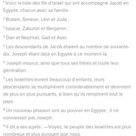
1
Voici la liste des fils d’Israël qui ont accompagné Jacob en
Egypte, chacun avec sa famille :
2
Ruben, Siméon, Lévi et Juda ;
3
Issacar, Zabulon et Benjamin ;
4
Dan et Nephtali, Gad et Aser.
5
Les descendants de Jacob étaient au nombre de soixante-
dix, Joseph étant déjà en Egypte à ce moment-là.
6
Joseph mourut, ainsi que tous ses frères et toute leur
génération.
7
Les Israélites eurent beaucoup d’enfants, leurs
descendants se multiplièrent considérablement et devinrent
de plus en plus puissants, si bien qu’ils remplirent tout le
pays.
8
Un nouveau pharaon vint au pouvoir en Egypte ; il ne
connaissait pas Joseph.
9
Il dit à ses sujets : —Voyez, le peuple des Israélites est plus
nombreux et plus puissant que nous.