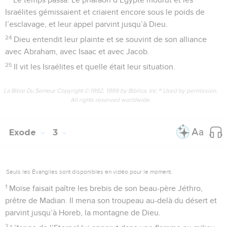
Israélites gémissaient et criaient encore sous le poids de
l’esclavage, et leur appel parvint jusqu’à Dieu.
24
Dieu entendit leur plainte et se souvint de son alliance
avec Abraham, avec Isaac et avec Jacob.
25
Il vit les Israélites et quelle était leur situation.
La Bible Du Semeur Copyright © 1992, 1999 by Biblica, Inc.® Used by permission.
All rights reserved worldwide.
Exode
3
Seuls les Évangiles sont disponibles en vidéo pour le moment.
1
Moïse faisait paître les brebis de son beau-père Jéthro,
prêtre de Madian. Il mena son troupeau au-delà du désert et
parvint jusqu’à Horeb, la montagne de Dieu.
2