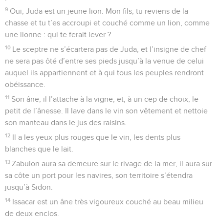
9
Oui, Juda est un jeune lion. Mon fils, tu reviens de la
chasse et tu t’es accroupi et couché comme un lion, comme
une lionne : qui te ferait lever ?
10
Le sceptre ne s’écartera pas de Juda, et l’insigne de chef
ne sera pas ôté d’entre ses pieds jusqu’à la venue de celui
auquel ils appartiennent et à qui tous les peuples rendront
obéissance.
11
Son âne, il l’attache à la vigne, et, à un cep de choix, le
petit de l’ânesse. Il lave dans le vin son vêtement et nettoie
son manteau dans le jus des raisins.
12
Il a les yeux plus rouges que le vin, les dents plus
blanches que le lait.
13
Zabulon aura sa demeure sur le rivage de la mer, il aura sur
sa côte un port pour les navires, son territoire s’étendra
jusqu’à Sidon.
14
Issacar est un âne très vigoureux couché au beau milieu
de deux enclos.