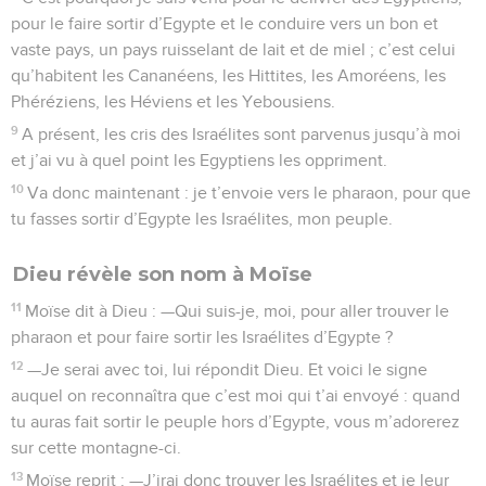
pour le faire sortir d’Egypte et le conduire vers un bon et
vaste pays, un pays ruisselant de lait et de miel ; c’est celui
qu’habitent les Cananéens, les Hittites, les Amoréens, les
Phéréziens, les Héviens et les Yebousiens.
9
A présent, les cris des Israélites sont parvenus jusqu’à moi
et j’ai vu à quel point les Egyptiens les oppriment.
10
Va donc maintenant : je t’envoie vers le pharaon, pour que
tu fasses sortir d’Egypte les Israélites, mon peuple.
Dieu révèle son nom à Moïse
11
Moïse dit à Dieu : —Qui suis-je, moi, pour aller trouver le
pharaon et pour faire sortir les Israélites d’Egypte ?
12
—Je serai avec toi, lui répondit Dieu. Et voici le signe
auquel on reconnaîtra que c’est moi qui t’ai envoyé : quand
tu auras fait sortir le peuple hors d’Egypte, vous m’adorerez
sur cette montagne-ci.
13
Moïse reprit : —J’irai donc trouver les Israélites et je leur