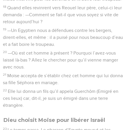
18
Quand elles revinrent vers Reouel leur père, celui-ci leur
demanda : —Comment se fait-il que vous soyez si vite de
retour aujourd’hui ?
19
—Un Egyptien nous a défendues contre les bergers,
dirent-elles, et même : il a puisé pour nous beaucoup d’eau
et a fait boire le troupeau.
20
—Où est cet homme à présent ? Pourquoi l’avez-vous
laissé là-bas ? Allez le chercher pour qu’il vienne manger
avec nous.
21
Moïse accepta de s’établir chez cet homme qui lui donna
sa fille Séphora en mariage.
22
Elle lui donna un fils qu’il appela Guerchôm (Emigré en
ces lieux) car, dit-il, je suis un émigré dans une terre
étrangère.
Dieu choisit Moïse pour libérer Israël
23
Le temps passa. Le pharaon d’Egypte mourut et les