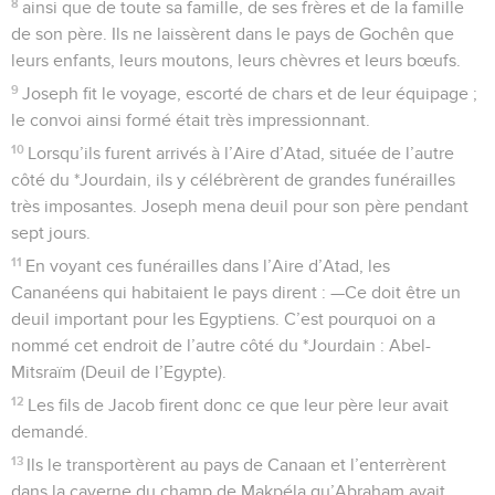
8
ainsi que de toute sa famille, de ses frères et de la famille
de son père. Ils ne laissèrent dans le pays de Gochên que
leurs enfants, leurs moutons, leurs chèvres et leurs bœufs.
9
Joseph fit le voyage, escorté de chars et de leur équipage ;
le convoi ainsi formé était très impressionnant.
10
Lorsqu’ils furent arrivés à l’Aire d’Atad, située de l’autre
côté du *Jourdain, ils y célébrèrent de grandes funérailles
très imposantes. Joseph mena deuil pour son père pendant
sept jours.
11
En voyant ces funérailles dans l’Aire d’Atad, les
Cananéens qui habitaient le pays dirent : —Ce doit être un
deuil important pour les Egyptiens. C’est pourquoi on a
nommé cet endroit de l’autre côté du *Jourdain : Abel-
Mitsraïm (Deuil de l’Egypte).
12
Les fils de Jacob firent donc ce que leur père leur avait
demandé.
13
Ils le transportèrent au pays de Canaan et l’enterrèrent
dans la caverne du champ de Makpéla qu’Abraham avait