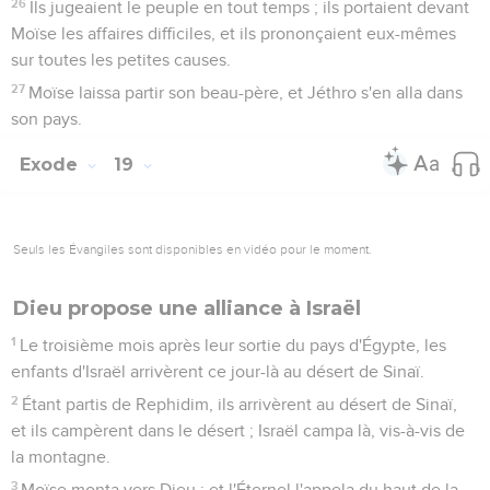
26
Ils jugeaient le peuple en tout temps ; ils portaient devant
Moïse les affaires difficiles, et ils prononçaient eux-mêmes
sur toutes les petites causes.
27
Moïse laissa partir son beau-père, et Jéthro s'en alla dans
son pays.
Exode
19
Seuls les Évangiles sont disponibles en vidéo pour le moment.
Dieu propose une alliance à Israël
1
Le troisième mois après leur sortie du pays d'Égypte, les
enfants d'Israël arrivèrent ce jour-là au désert de Sinaï.
2
Étant partis de Rephidim, ils arrivèrent au désert de Sinaï,
et ils campèrent dans le désert ; Israël campa là, vis-à-vis de
la montagne.
3
Moïse monta vers Dieu : et l'Éternel l'appela du haut de la