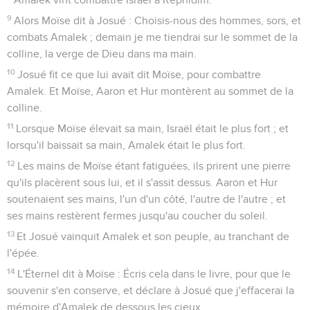
9
Alors Moïse dit à Josué : Choisis-nous des hommes, sors, et
combats Amalek ; demain je me tiendrai sur le sommet de la
colline, la verge de Dieu dans ma main.
10
Josué fit ce que lui avait dit Moïse, pour combattre
Amalek. Et Moïse, Aaron et Hur montèrent au sommet de la
colline.
11
Lorsque Moïse élevait sa main, Israël était le plus fort ; et
lorsqu'il baissait sa main, Amalek était le plus fort.
12
Les mains de Moïse étant fatiguées, ils prirent une pierre
qu'ils placèrent sous lui, et il s'assit dessus. Aaron et Hur
soutenaient ses mains, l'un d'un côté, l'autre de l'autre ; et
ses mains restèrent fermes jusqu'au coucher du soleil.
13
Et Josué vainquit Amalek et son peuple, au tranchant de
l'épée.
14
L'Éternel dit à Moïse : Écris cela dans le livre, pour que le
souvenir s'en conserve, et déclare à Josué que j'effacerai la
mémoire d'Amalek de dessous les cieux.