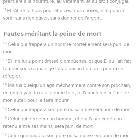
première à la nourriture, au vêtement, et au droit conjugal.
11
Et s'il ne fait pas pour elle ces trois choses, elle pourra
sortir sans rien payer, sans donner de l'argent.
Fautes méritant la peine de mort
12
Celui qui frappera un homme mortellement sera puni de
mort.
13
S'il ne lui a point dressé d'embûches, et que Dieu l'ait fait
tomber sous sa main, je t'établirai un lieu où il pourra se
réfugier.
14
Mais si quelqu'un agit méchamment contre son prochain,
en employant la ruse pour le tuer, tu l'arracheras même de
mon autel, pour le faire mourir.
15
Celui qui frappera son père ou sa mère sera puni de mort.
16
Celui qui dérobera un homme, et qui l'aura vendu ou
retenu entre ses mains, sera puni de mort.
17
Celui qui maudira son père ou sa mère sera puni de mort.