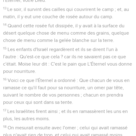
l'Éternel, votre Dieu.
13
Le soir, il survint des cailles qui couvrirent le camp ; et, au
matin, il y eut une couche de rosée autour du camp.
14
Quand cette rosée fut dissipée, il y avait à la surface du
désert quelque chose de menu comme des grains, quelque
chose de menu comme la gelée blanche sur la terre.
15
Les enfants d'Israël regardèrent et ils se dirent l'un à
l'autre : Qu'est-ce que cela ? car ils ne savaient pas ce que
c'était. Moïse leur dit : C'est le pain que L'Éternel vous donne
pour nourriture.
16
Voici ce que l'Éternel a ordonné : Que chacun de vous en
ramasse ce qu'il faut pour sa nourriture, un omer par tête,
suivant le nombre de vos personnes ; chacun en prendra
pour ceux qui sont dans sa tente.
17
Les Israélites firent ainsi ; et ils en ramassèrent les uns en
plus, les autres moins.
18
On mesurait ensuite avec l'omer ; celui qui avait ramassé
plus n'avait rien de trop, et celui qui avait ramassé moins