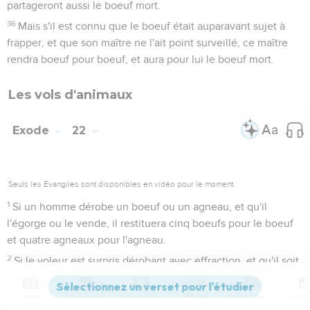
partageront aussi le boeuf mort.
36
Mais s'il est connu que le boeuf était auparavant sujet à
frapper, et que son maître ne l'ait point surveillé, ce maître
rendra boeuf pour boeuf, et aura pour lui le boeuf mort.
Les vols d'animaux
Exode
22
Seuls les Évangiles sont disponibles en vidéo pour le moment.
1
Si un homme dérobe un boeuf ou un agneau, et qu'il
l'égorge ou le vende, il restituera cinq boeufs pour le boeuf
et quatre agneaux pour l'agneau.
2
Si le voleur est surpris dérobant avec effraction, et qu'il soit
frappé et meure, on ne sera point coupable de meurtre
envers lui ;
Contenus
Versions
Commentaires
Strong
Dictionnaire