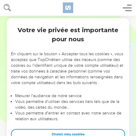
car il a fait éclater sa gloire ; Il a précipité dans la mer le
cheval et son cavalier.
Segond 1910
L'eau de Mara
Votre vie privée est importante
Exode
15
22
Moïse fit partir Israël de la mer Rouge. Ils prirent la
pour nous
direction du désert de Schur ; et, après trois journées de
marche dans le désert, ils ne trouvèrent point d'eau.
En cliquant sur le bouton « Accepter tous les cookies », vous
acceptez que TopChrétien utilise des traceurs (comme des
23
Ils arrivèrent à Mara ; mais ils ne purent pas boire l'eau de
cookies ou l'identifiant unique de votre compte utilisateur) et
Mara parce qu'elle était amère. C'est pourquoi ce lieu fut
traite vos données à caractère personnel (comme vos
appelé Mara.
données de navigation et les informations renseignées dans
votre compte utilisateur) dans les buts suivants :
24
Le peuple murmura contre Moïse, en disant : Que boirons-
nous ?
Mesurer l'audience de notre service
25
Moïse cria à l'Éternel ; et l'Éternel lui indiqua un bois, qu'il
Vous permettre d'utiliser des services tiers tels que de la
vidéo, des cartes du monde…
jeta dans l'eau. Et l'eau devint douce. Ce fut là que l'Éternel
Vous permettre d'entrer en contact avec notre service de
donna au peuple des lois et des ordonnances, et ce fut là
relation aux utilisateurs.
qu'il le mit à l'épreuve.
26
Il dit : Si tu écoutes attentivement la voix de l'Éternel, ton
Choisir mes cookies