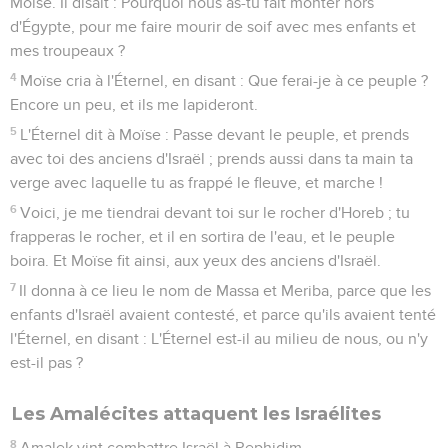
Moïse. Il disait : Pourquoi nous as-tu fait monter hors
d'Égypte, pour me faire mourir de soif avec mes enfants et
mes troupeaux ?
4
Moïse cria à l'Éternel, en disant : Que ferai-je à ce peuple ?
Encore un peu, et ils me lapideront.
5
L'Éternel dit à Moïse : Passe devant le peuple, et prends
avec toi des anciens d'Israël ; prends aussi dans ta main ta
verge avec laquelle tu as frappé le fleuve, et marche !
6
Voici, je me tiendrai devant toi sur le rocher d'Horeb ; tu
frapperas le rocher, et il en sortira de l'eau, et le peuple
boira. Et Moïse fit ainsi, aux yeux des anciens d'Israël.
7
Il donna à ce lieu le nom de Massa et Meriba, parce que les
enfants d'Israël avaient contesté, et parce qu'ils avaient tenté
l'Éternel, en disant : L'Éternel est-il au milieu de nous, ou n'y
est-il pas ?
Les Amalécites attaquent les Israélites
8
Amalek vint combattre Israël à Rephidim.