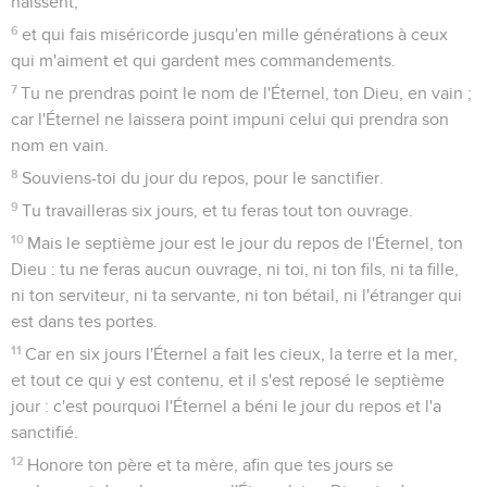
haïssent,
6
et qui fais miséricorde jusqu'en mille générations à ceux
qui m'aiment et qui gardent mes commandements.
7
Tu ne prendras point le nom de l'Éternel, ton Dieu, en vain ;
car l'Éternel ne laissera point impuni celui qui prendra son
nom en vain.
8
Souviens-toi du jour du repos, pour le sanctifier.
9
Tu travailleras six jours, et tu feras tout ton ouvrage.
10
Mais le septième jour est le jour du repos de l'Éternel, ton
Dieu : tu ne feras aucun ouvrage, ni toi, ni ton fils, ni ta fille,
ni ton serviteur, ni ta servante, ni ton bétail, ni l'étranger qui
est dans tes portes.
11
Car en six jours l'Éternel a fait les cieux, la terre et la mer,
et tout ce qui y est contenu, et il s'est reposé le septième
jour : c'est pourquoi l'Éternel a béni le jour du repos et l'a
sanctifié.
12
Honore ton père et ta mère, afin que tes jours se