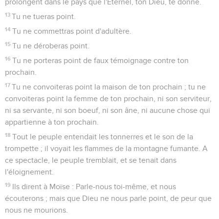
prolongent dans le pays que l'Éternel, ton Dieu, te donne.
13
Tu ne tueras point.
14
Tu ne commettras point d'adultère.
15
Tu ne déroberas point.
16
Tu ne porteras point de faux témoignage contre ton
prochain.
17
Tu ne convoiteras point la maison de ton prochain ; tu ne
convoiteras point la femme de ton prochain, ni son serviteur,
ni sa servante, ni son boeuf, ni son âne, ni aucune chose qui
appartienne à ton prochain.
18
Tout le peuple entendait les tonnerres et le son de la
trompette ; il voyait les flammes de la montagne fumante. A
ce spectacle, le peuple tremblait, et se tenait dans
l'éloignement.
19
Ils dirent à Moïse : Parle-nous toi-même, et nous
écouterons ; mais que Dieu ne nous parle point, de peur que
nous ne mourions.