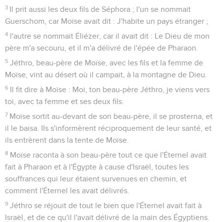
3
Il prit aussi les deux fils de Séphora ; l'un se nommait
Guerschom, car Moïse avait dit : J'habite un pays étranger ;
4
l'autre se nommait Éliézer, car il avait dit : Le Dieu de mon
père m'a secouru, et il m'a délivré de l'épée de Pharaon.
5
Jéthro, beau-père de Moïse, avec les fils et la femme de
Moïse, vint au désert où il campait, à la montagne de Dieu.
6
Il fit dire à Moïse : Moi, ton beau-père Jéthro, je viens vers
toi, avec ta femme et ses deux fils.
7
Moïse sortit au-devant de son beau-père, il se prosterna, et
il le baisa. Ils s'informèrent réciproquement de leur santé, et
ils entrèrent dans la tente de Moïse.
8
Moïse raconta à son beau-père tout ce que l'Éternel avait
fait à Pharaon et à l'Égypte à cause d'Israël, toutes les
souffrances qui leur étaient survenues en chemin, et
comment l'Éternel les avait délivrés.
9
Jéthro se réjouit de tout le bien que l'Éternel avait fait à
Israël, et de ce qu'il l'avait délivré de la main des Égyptiens.