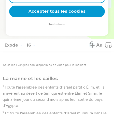
Dieu, si tu fais ce qui est droit à ses yeux, si tu prêtes l'oreille
à ses commandements, et si tu observes toutes ses lois, je
Accepter tous les cookies
ne te frapperai d'aucune des maladies dont j'ai frappé les
Égyptiens ; car je suis l'Éternel, qui te guérit.
Tout refuser
27
Ils arrivèrent à Élim, où il y avait douze sources d'eau et
soixante-dix palmiers. Ils campèrent là, près de l'eau.
Exode
16
Seuls les Évangiles sont disponibles en vidéo pour le moment.
La manne et les cailles
1
Toute l'assemblée des enfants d'Israël partit d'Élim, et ils
arrivèrent au désert de Sin, qui est entre Élim et Sinaï, le
quinzième jour du second mois après leur sortie du pays
d'Égypte.
2
Et toute l'assemblée des enfants d'Israël murmura dans le