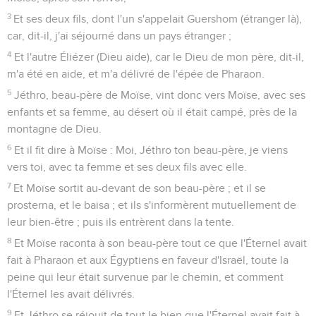
3
Et ses deux fils, dont l'un s'appelait Guershom (étranger là),
car, dit-il, j'ai séjourné dans un pays étranger ;
4
Et l'autre Éliézer (Dieu aide), car le Dieu de mon père, dit-il,
m'a été en aide, et m'a délivré de l'épée de Pharaon.
5
Jéthro, beau-père de Moïse, vint donc vers Moïse, avec ses
enfants et sa femme, au désert où il était campé, près de la
montagne de Dieu.
6
Et il fit dire à Moïse : Moi, Jéthro ton beau-père, je viens
vers toi, avec ta femme et ses deux fils avec elle.
7
Et Moïse sortit au-devant de son beau-père ; et il se
prosterna, et le baisa ; et ils s'informèrent mutuellement de
leur bien-être ; puis ils entrèrent dans la tente.
8
Et Moïse raconta à son beau-père tout ce que l'Éternel avait
fait à Pharaon et aux Égyptiens en faveur d'Israël, toute la
peine qui leur était survenue par le chemin, et comment
l'Éternel les avait délivrés.
9
Et Jéthro se réjouit de tout le bien que l'Éternel avait fait à