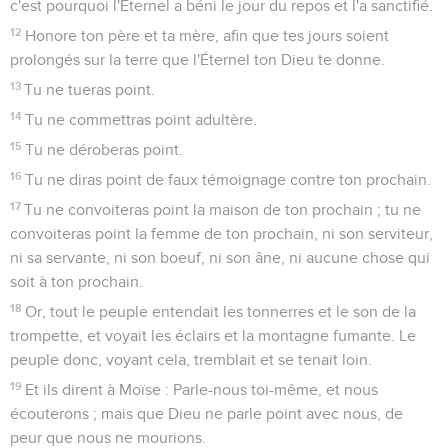
c'est pourquoi l'Éternel a béni le jour du repos et l'a sanctifié.
12
Honore ton père et ta mère, afin que tes jours soient
prolongés sur la terre que l'Éternel ton Dieu te donne.
13
Tu ne tueras point.
14
Tu ne commettras point adultère.
15
Tu ne déroberas point.
16
Tu ne diras point de faux témoignage contre ton prochain.
17
Tu ne convoiteras point la maison de ton prochain ; tu ne
convoiteras point la femme de ton prochain, ni son serviteur,
ni sa servante, ni son boeuf, ni son âne, ni aucune chose qui
soit à ton prochain.
18
Or, tout le peuple entendait les tonnerres et le son de la
trompette, et voyait les éclairs et la montagne fumante. Le
peuple donc, voyant cela, tremblait et se tenait loin.
19
Et ils dirent à Moïse : Parle-nous toi-même, et nous
écouterons ; mais que Dieu ne parle point avec nous, de
peur que nous ne mourions.