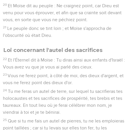
20
Et Moïse dit au peuple : Ne craignez point, car Dieu est
venu pour vous éprouver, et afin que sa crainte soit devant
vous, en sorte que vous ne péchiez point.
21
Le peuple donc se tint loin ; et Moïse s'approcha de
l'obscurité où était Dieu.
Loi concernant l'autel des sacrifices
22
Et l'Éternel dit à Moïse : Tu diras ainsi aux enfants d'Israël :
Vous avez vu que je vous ai parlé des cieux.
23
Vous ne ferez point, à côté de moi, des dieux d'argent, et
vous ne ferez point des dieux d'or.
24
Tu me feras un autel de terre, sur lequel tu sacrifieras tes
holocaustes et tes sacrifices de prospérité, tes brebis et tes
taureaux. En tout lieu où je ferai célébrer mon nom, je
viendrai à toi et je te bénirai.
25
Que si tu me fais un autel de pierres, tu ne les emploieras
point taillées ; car si tu levais sur elles ton fer, tu les