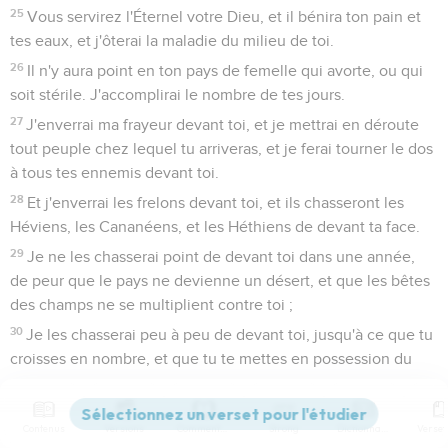
25
Vous servirez l'Éternel votre Dieu, et il bénira ton pain et
tes eaux, et j'ôterai la maladie du milieu de toi.
26
Il n'y aura point en ton pays de femelle qui avorte, ou qui
soit stérile. J'accomplirai le nombre de tes jours.
27
J'enverrai ma frayeur devant toi, et je mettrai en déroute
tout peuple chez lequel tu arriveras, et je ferai tourner le dos
à tous tes ennemis devant toi.
28
Et j'enverrai les frelons devant toi, et ils chasseront les
Héviens, les Cananéens, et les Héthiens de devant ta face.
29
Je ne les chasserai point de devant toi dans une année,
de peur que le pays ne devienne un désert, et que les bêtes
des champs ne se multiplient contre toi ;
30
Je les chasserai peu à peu de devant toi, jusqu'à ce que tu
croisses en nombre, et que tu te mettes en possession du
pays.
31
Et je poserai tes limites depuis la mer Rouge jusqu'à la mer
Contenus
Versions
Commentaires
Strong
Dictionnaire
des Philistins, et depuis le désert jusqu'au fleuve ; car je