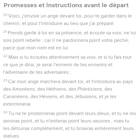
Promesses et instructions avant le départ
20
Voici, j'envoie un ange devant toi, pour te garder dans le
chemin, et pour t'introduire au lieu que j'ai préparé.
21
Prends garde à toi en sa présence, et écoute sa voix, ne lui
sois point rebelle ; car il ne pardonnera point votre péché,
parce que mon nom est en lui.
22
Mais si tu écoutes attentivement sa voix, et si tu fais tout
ce que je dirai, je serai l'ennemi de tes ennemis et
l'adversaire de tes adversaires ;
23
Car mon ange marchera devant toi, et t'introduira au pays
des Amoréens, des Héthiens, des Phéréziens, des
Cananéens, des Héviens, et des Jébusiens, et je les
exterminerai.
24
Tu ne te prosterneras point devant leurs dieux, et tu ne les
serviras point, et tu n'imiteras point leurs oeuvres ; mais tu
les détruiras complètement, et tu briseras entièrement leurs
statues.