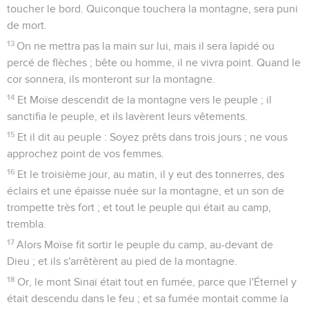
toucher le bord. Quiconque touchera la montagne, sera puni
de mort.
13
On ne mettra pas la main sur lui, mais il sera lapidé ou
percé de flèches ; bête ou homme, il ne vivra point. Quand le
cor sonnera, ils monteront sur la montagne.
14
Et Moïse descendit de la montagne vers le peuple ; il
sanctifia le peuple, et ils lavèrent leurs vêtements.
15
Et il dit au peuple : Soyez prêts dans trois jours ; ne vous
approchez point de vos femmes.
16
Et le troisième jour, au matin, il y eut des tonnerres, des
éclairs et une épaisse nuée sur la montagne, et un son de
trompette très fort ; et tout le peuple qui était au camp,
trembla.
17
Alors Moïse fit sortir le peuple du camp, au-devant de
Dieu ; et ils s'arrêtèrent au pied de la montagne.
18
Or, le mont Sinaï était tout en fumée, parce que l'Éternel y
était descendu dans le feu ; et sa fumée montait comme la