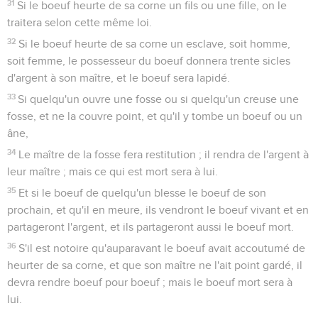
31
Si le boeuf heurte de sa corne un fils ou une fille, on le
traitera selon cette même loi.
32
Si le boeuf heurte de sa corne un esclave, soit homme,
soit femme, le possesseur du boeuf donnera trente sicles
d'argent à son maître, et le boeuf sera lapidé.
33
Si quelqu'un ouvre une fosse ou si quelqu'un creuse une
fosse, et ne la couvre point, et qu'il y tombe un boeuf ou un
âne,
34
Le maître de la fosse fera restitution ; il rendra de l'argent à
leur maître ; mais ce qui est mort sera à lui.
35
Et si le boeuf de quelqu'un blesse le boeuf de son
prochain, et qu'il en meure, ils vendront le boeuf vivant et en
partageront l'argent, et ils partageront aussi le boeuf mort.
36
S'il est notoire qu'auparavant le boeuf avait accoutumé de
heurter de sa corne, et que son maître ne l'ait point gardé, il
devra rendre boeuf pour boeuf ; mais le boeuf mort sera à
lui.