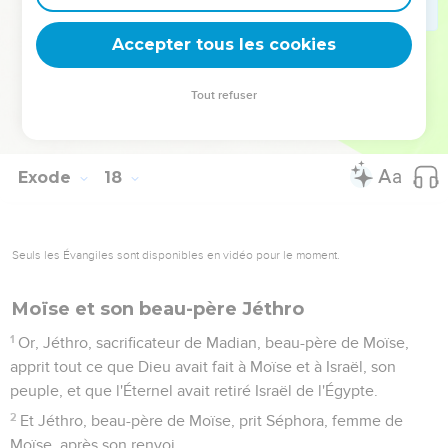
le livre, et fais entendre à Josué que j'effacerai entièrement
la mémoire d'Amalek de dessous les cieux.
Accepter tous les cookies
15
Et Moïse bâtit un autel, et le nomma : l'Éternel mon
étendard (Jéhovah-nissi).
Tout refuser
16
Et il dit : Parce qu'il a levé la main sur le trône de l'Éternel,
l'Éternel a guerre avec Amalek d'âge en âge.
Exode
18
Seuls les Évangiles sont disponibles en vidéo pour le moment.
Moïse et son beau-père Jéthro
1
Or, Jéthro, sacrificateur de Madian, beau-père de Moïse,
apprit tout ce que Dieu avait fait à Moïse et à Israël, son
peuple, et que l'Éternel avait retiré Israël de l'Égypte.
2
Et Jéthro, beau-père de Moïse, prit Séphora, femme de
Moïse, après son renvoi,