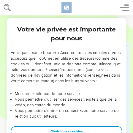
9
Et Moïse dit à Josué : Choisis-nous des hommes ; sors, et
combats contre Amalek ; demain je me tiendrai au sommet
de la colline, avec la verge de Dieu dans ma main.
Ostervald
10
Et Josué fit comme Moïse lui avait dit, pour combattre
Votre vie privée est importante
Exode
17
contre Amalek. Moïse, Aaron et Hur montèrent au sommet
pour nous
de la colline.
11
Et il arrivait, lorsque Moïse élevait sa main, qu'Israël était le
En cliquant sur le bouton « Accepter tous les cookies », vous
plus fort, mais quand il reposait sa main, Amalek était le plus
acceptez que TopChrétien utilise des traceurs (comme des
cookies ou l'identifiant unique de votre compte utilisateur) et
fort.
traite vos données à caractère personnel (comme vos
12
Et les mains de Moïse étant devenues pesantes, ils prirent
données de navigation et les informations renseignées dans
une pierre et la mirent sous lui, et il s'assit dessus ; et Aaron
votre compte utilisateur) dans les buts suivants :
et Hur soutinrent ses mains, l'un d'un côté et l'autre de
Mesurer l'audience de notre service
l'autre ; et ses mains furent fermes jusqu'au coucher du
Vous permettre d'utiliser des services tiers tels que de la
soleil.
vidéo, des cartes du monde…
13
Vous permettre d'entrer en contact avec notre service de
Et Josué défit Amalek et son peuple par le tranchant de
relation aux utilisateurs.
l'épée.
14
Alors l'Éternel dit à Moïse : Écris ceci pour mémoire dans
Choisir mes cookies