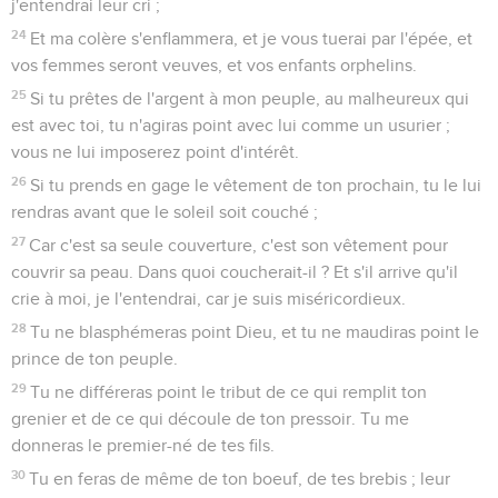
j'entendrai leur cri ;
24
Et ma colère s'enflammera, et je vous tuerai par l'épée, et
vos femmes seront veuves, et vos enfants orphelins.
25
Si tu prêtes de l'argent à mon peuple, au malheureux qui
est avec toi, tu n'agiras point avec lui comme un usurier ;
vous ne lui imposerez point d'intérêt.
26
Si tu prends en gage le vêtement de ton prochain, tu le lui
rendras avant que le soleil soit couché ;
27
Car c'est sa seule couverture, c'est son vêtement pour
couvrir sa peau. Dans quoi coucherait-il ? Et s'il arrive qu'il
crie à moi, je l'entendrai, car je suis miséricordieux.
28
Tu ne blasphémeras point Dieu, et tu ne maudiras point le
prince de ton peuple.
29
Tu ne différeras point le tribut de ce qui remplit ton
grenier et de ce qui découle de ton pressoir. Tu me
donneras le premier-né de tes fils.
30
Tu en feras de même de ton boeuf, de tes brebis ; leur