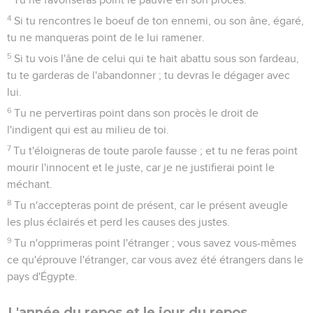
4
Si tu rencontres le boeuf de ton ennemi, ou son âne, égaré,
tu ne manqueras point de le lui ramener.
5
Si tu vois l'âne de celui qui te hait abattu sous son fardeau,
tu te garderas de l'abandonner ; tu devras le dégager avec
lui.
6
Tu ne pervertiras point dans son procès le droit de
l'indigent qui est au milieu de toi.
7
Tu t'éloigneras de toute parole fausse ; et tu ne feras point
mourir l'innocent et le juste, car je ne justifierai point le
méchant.
8
Tu n'accepteras point de présent, car le présent aveugle
les plus éclairés et perd les causes des justes.
9
Tu n'opprimeras point l'étranger ; vous savez vous-mêmes
ce qu'éprouve l'étranger, car vous avez été étrangers dans le
pays d'Égypte.
L'année du repos et le jour du repos