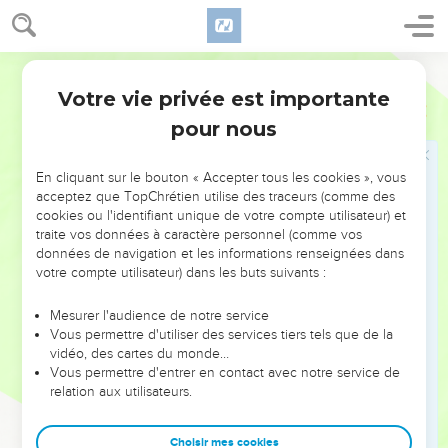
d'or battu ; son pied, sa tige, ses coupes, ses pommes et ses
fleurs seront d'une seule pièce.
32
Il y aura 6 branches qui sortiront de ses côtés, 3 branches
Segond 21
du chandelier de l'un des côtés et 3 de l'autre.
Votre vie privée est importante
Exode
25
33
Il y aura sur une branche 3 coupes en forme d'amande,
pour nous
avec pommes et fleurs, et sur une autre branche 3 coupes en
forme d'amande, avec pommes et fleurs ; il en ira de même
En cliquant sur le bouton « Accepter tous les cookies », vous
pour les 6 branches sortant du chandelier.
acceptez que TopChrétien utilise des traceurs (comme des
34
Sur la tige du chandelier seront fixées 4 coupes en forme
cookies ou l'identifiant unique de votre compte utilisateur) et
traite vos données à caractère personnel (comme vos
d'amande, avec leurs pommes et leurs fleurs.
données de navigation et les informations renseignées dans
35
Il y aura une pomme sous 2 des branches qui sortent de la
votre compte utilisateur) dans les buts suivants :
tige du chandelier, une pomme sous 2 autres branches et
une pomme sous 2 autres branches ; il en ira de même pour
Mesurer l'audience de notre service
Vous permettre d'utiliser des services tiers tels que de la
les 6 branches sortant du chandelier.
vidéo, des cartes du monde…
36
Les pommes et les branches du chandelier seront d'une
Vous permettre d'entrer en contact avec notre service de
seule pièce. Il sera tout entier en or battu, en or pur.
relation aux utilisateurs.
37
Tu feras ses 7 lampes. Elles seront placées sur le
Choisir mes cookies
chandelier de manière à éclairer en face.