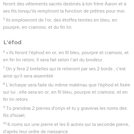
feront des vêtements sacrés destinés à ton frère Aaron et à
ses fils lorsqu'ils rempliront la fonction de prêtres pour moi.
5
Ils emploieront de l'or, des étoffes teintes en bleu, en
pourpre, en cramoisi, et du fin lin.
L'éfod
6
» Ils feront l'éphod en or, en fil bleu, pourpre et cramoisi, et
en fin lin retors. Il sera fait selon l’art du brodeur.
7
On y fera 2 bretelles qui le relieront par ses 2 bords ; c'est
ainsi qu'il sera assemblé.
8
L’écharpe sera faite du même matériau que l'éphod et fixée
sur lui ; elle sera en or, en fil bleu, pourpre et cramoisi, et en
fin lin retors.
9
Tu prendras 2 pierres d'onyx et tu y graveras les noms des
fils d'Israël,
10
6 noms sur une pierre et les 6 autres sur la seconde pierre,
d'après leur ordre de naissance.