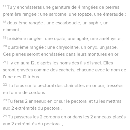
17
Tu y enchâsseras une garniture de 4 rangées de pierres ;
première rangée : une sardoine, une topaze, une émeraude ;
18
deuxième rangée : une escarboucle, un saphir, un
diamant ;
19
troisième rangée : une opale, une agate, une améthyste ;
20
quatrième rangée : une chrysolithe, un onyx, un jaspe.
Ces pierres seront enchâssées dans leurs montures en or.
21
Il y en aura 12, d'après les noms des fils d'Israël. Elles
seront gravées comme des cachets, chacune avec le nom de
l'une des 12 tribus.
22
Tu feras sur le pectoral des chaînettes en or pur, tressées
en forme de cordons.
23
Tu feras 2 anneaux en or sur le pectoral et tu les mettras
aux 2 extrémités du pectoral.
24
Tu passeras les 2 cordons en or dans les 2 anneaux placés
aux 2 extrémités du pectoral ;