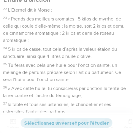
22
L'Eternel dit à Moïse :
23
« Prends des meilleurs aromates : 5 kilos de myrrhe, de
celle qui coule d'elle-même ; la moitié, soit 2 kilos et demi,
de cinnamome aromatique ; 2 kilos et demi de roseau
aromatique ;
24
5 kilos de casse, tout cela d’après la valeur étalon du
sanctuaire, ainsi que 4 litres d'huile d'olive.
25
Tu feras avec cela une huile pour l'onction sainte, un
mélange de parfums préparé selon l'art du parfumeur. Ce
sera l'huile pour l'onction sainte.
26
» Avec cette huile, tu consacreras par onction la tente de
la rencontre et l'arche du témoignage,
27
la table et tous ses ustensiles, le chandelier et ses
ustensiles, l'autel des parfums,
28
l'autel des holocaustes et tous ses ustensiles ainsi que la
cuve avec sa base.
Contenus
Versions
Commentaires
Strong
Dictionnaire