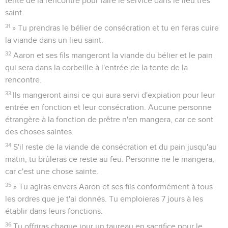
tente de la rencontre pour faire le service dans le lieu très
saint.
31
» Tu prendras le bélier de consécration et tu en feras cuire
la viande dans un lieu saint.
32
Aaron et ses fils mangeront la viande du bélier et le pain
qui sera dans la corbeille à l'entrée de la tente de la
rencontre.
33
Ils mangeront ainsi ce qui aura servi d'expiation pour leur
entrée en fonction et leur consécration. Aucune personne
étrangère à la fonction de prêtre n'en mangera, car ce sont
des choses saintes.
34
S'il reste de la viande de consécration et du pain jusqu'au
matin, tu brûleras ce reste au feu. Personne ne le mangera,
car c'est une chose sainte.
35
» Tu agiras envers Aaron et ses fils conformément à tous
les ordres que je t'ai donnés. Tu emploieras 7 jours à les
établir dans leurs fonctions.
36
Tu offriras chaque jour un taureau en sacrifice pour le