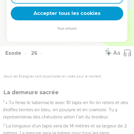
38
Ses mouchettes et ses vases à cendre seront en or pur.
Accepter tous les cookies
39
On emploiera 30 kilos d'or pur pour faire le chandelier
avec tous ses ustensiles.
Tout refuser
40
*Regarde et fais tout d'après le modèle qui t'est montré sur
la montagne.
Exode
26
Seuls les Évangiles sont disponibles en vidéo pour le moment.
La demeure sacrée
1
» Tu feras le tabernacle avec 10 tapis en fin lin retors et des
étoffes teintes en bleu, en pourpre et en cramoisi. Tu y
représenteras des chérubins selon l’art du brodeur.
2
La longueur d'un tapis sera de 14 mètres et sa largeur de 2
mètres. La mesure sera la même pour tous les tapis.