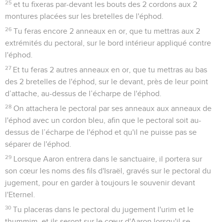
25
et tu fixeras par-devant les bouts des 2 cordons aux 2
montures placées sur les bretelles de l'éphod.
26
Tu feras encore 2 anneaux en or, que tu mettras aux 2
extrémités du pectoral, sur le bord intérieur appliqué contre
l'éphod.
27
Et tu feras 2 autres anneaux en or, que tu mettras au bas
des 2 bretelles de l'éphod, sur le devant, près de leur point
d’attache, au-dessus de l’écharpe de l'éphod.
28
On attachera le pectoral par ses anneaux aux anneaux de
l'éphod avec un cordon bleu, afin que le pectoral soit au-
dessus de l’écharpe de l'éphod et qu'il ne puisse pas se
séparer de l'éphod.
29
Lorsque Aaron entrera dans le sanctuaire, il portera sur
son cœur les noms des fils d'Israël, gravés sur le pectoral du
jugement, pour en garder à toujours le souvenir devant
l'Eternel.
30
Tu placeras dans le pectoral du jugement l'urim et le
thummim, et ils seront sur le cœur d'Aaron lorsqu'il se