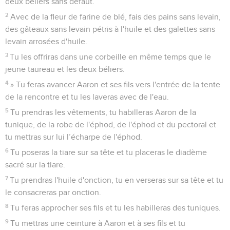
deux béliers sans défaut.
2
Avec de la fleur de farine de blé, fais des pains sans levain,
des gâteaux sans levain pétris à l'huile et des galettes sans
levain arrosées d'huile.
3
Tu les offriras dans une corbeille en même temps que le
jeune taureau et les deux béliers.
4
» Tu feras avancer Aaron et ses fils vers l'entrée de la tente
de la rencontre et tu les laveras avec de l'eau.
5
Tu prendras les vêtements, tu habilleras Aaron de la
tunique, de la robe de l'éphod, de l'éphod et du pectoral et
tu mettras sur lui l’écharpe de l'éphod.
6
Tu poseras la tiare sur sa tête et tu placeras le diadème
sacré sur la tiare.
7
Tu prendras l'huile d'onction, tu en verseras sur sa tête et tu
le consacreras par onction.
8
Tu feras approcher ses fils et tu les habilleras des tuniques.
9
Tu mettras une ceinture à Aaron et à ses fils et tu