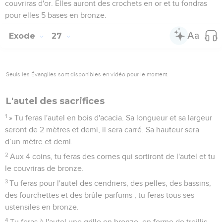
couvriras d'or. Elles auront des crochets en or et tu fondras
pour elles 5 bases en bronze.
Exode
27
Seuls les Évangiles sont disponibles en vidéo pour le moment.
L'autel des sacrifices
1
» Tu feras l'autel en bois d'acacia. Sa longueur et sa largeur
seront de 2 mètres et demi, il sera carré. Sa hauteur sera
d’un mètre et demi.
2
Aux 4 coins, tu feras des cornes qui sortiront de l'autel et tu
le couvriras de bronze.
3
Tu feras pour l'autel des cendriers, des pelles, des bassins,
des fourchettes et des brûle-parfums ; tu feras tous ses
ustensiles en bronze.
4
Tu feras à l'autel une grille en bronze, en forme de treillis,