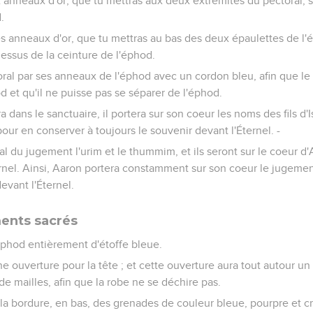
anneaux d'or, que tu mettras aux deux extrémités du pectoral, su
.
es anneaux d'or, que tu mettras au bas des deux épaulettes de l'é
dessus de la ceinture de l'éphod.
oral par ses anneaux de l'éphod avec un cordon bleu, afin que le 
d et qu'il ne puisse pas se séparer de l'éphod.
 dans le sanctuaire, il portera sur son coeur les noms des fils d'Is
our en conserver à toujours le souvenir devant l'Éternel. -
al du jugement l'urim et le thummim, et ils seront sur le coeur d'A
rnel. Ainsi, Aaron portera constamment sur son coeur le jugement
devant l'Éternel.
ents sacrés
'éphod entièrement d'étoffe bleue.
 une ouverture pour la tête ; et cette ouverture aura tout autour u
de mailles, afin que la robe ne se déchire pas.
 la bordure, en bas, des grenades de couleur bleue, pourpre et 