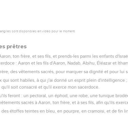
vangiles sont disponibles en vidéo pour le moment.
es prêtres
aron, ton frère, et ses fils, et prends-les parmi les enfants d'Isra
erdoce : Aaron et les fils d'Aaron, Nadab, Abihu, Éléazar et Itham
frère, des vêtements sacrés, pour marquer sa dignité et pour lui s
 qui sont habiles, à qui j'ai donné un esprit plein d'intelligence ; 
 qu'il soit consacré et qu'il exerce mon sacerdoce.
'ils feront : un pectoral, un éphod, une robe, une tunique brodée
 vêtements sacrés à Aaron, ton frère, et à ses fils, afin qu'ils ex
, des étoffes teintes en bleu, en pourpre, en cramoisi, et de fin li