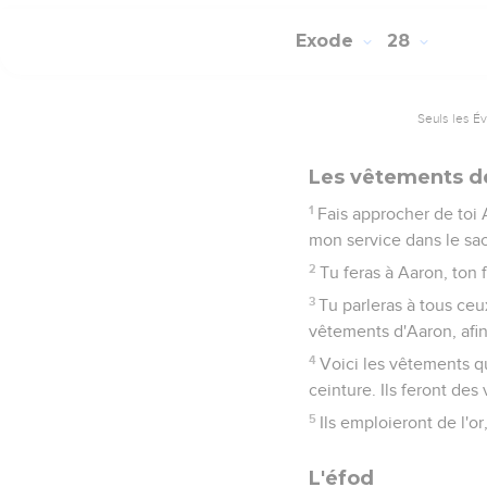
Exode
28
Seuls les É
Les vêtements d
1
Fais approcher de toi A
mon service dans le sac
2
Tu feras à Aaron, ton 
3
Tu parleras à tous ceux
vêtements d'Aaron, afin
4
Voici les vêtements qu
ceinture. Ils feront des
5
Ils emploieront de l'or
L'éfod