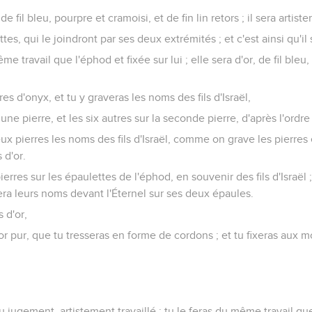
 de fil bleu, pourpre et cramoisi, et de fin lin retors ; il sera artist
es, qui le joindront par ses deux extrémités ; et c'est ainsi qu'il s
e travail que l'éphod et fixée sur lui ; elle sera d'or, de fil bleu
s d'onyx, et tu y graveras les noms des fils d'Israël,
une pierre, et les six autres sur la seconde pierre, d'après l'ordr
ux pierres les noms des fils d'Israël, comme on grave les pierres e
 d'or.
erres sur les épaulettes de l'éphod, en souvenir des fils d'Israël
ra leurs noms devant l'Éternel sur ses deux épaules.
 d'or,
or pur, que tu tresseras en forme de cordons ; et tu fixeras aux 
u jugement, artistement travaillé ; tu le feras du même travail que