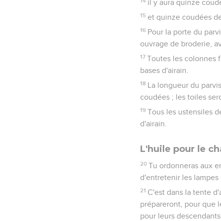
14
il y aura quinze coudé
15
et quinze coudées de 
16
Pour la porte du parvi
ouvrage de broderie, av
17
Toutes les colonnes f
bases d'airain.
18
La longueur du parvi
coudées ; les toiles sero
19
Tous les ustensiles d
d'airain.
L'huile pour le c
20
Tu ordonneras aux enf
d'entretenir les lampes
21
C'est dans la tente d
prépareront, pour que l
pour leurs descendants,