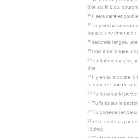
d'or, de fil bleu, pourpre
16
Il sera carré et doub
17
Tu y enchâsseras une 
topaze, une émeraude 
18
seconde rangée, une 
19
troisième rangée, un
20
quatrième rangée, un
d'or.
21
Il y en aura douze, d
le nom de l'une des dou
22
Tu feras sur le pecto
23
Tu feras sur le pecto
24
Tu passeras les deux
25
et tu arrêteras par 
l'éphod.
26