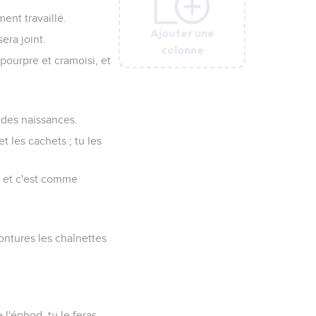
ement travaillé.
Ajouter une
Ajouter une
Ajouter une
Ajouter une
Ajouter une
era joint.
colonne
colonne
colonne
colonne
colonne
, pourpre et cramoisi, et
e des naissances.
t les cachets ; tu les
 ; et c'est comme
montures les chaînettes
 l'éphod, tu le feras