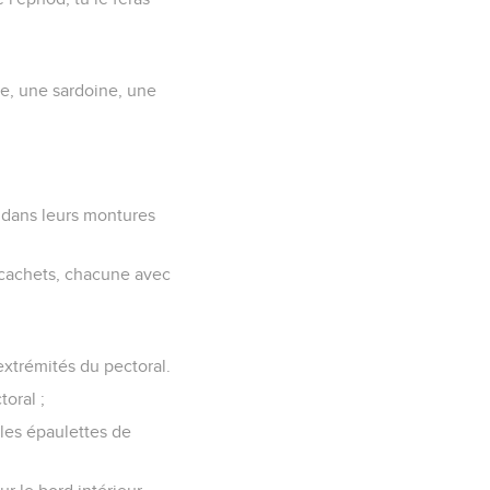
ée, une sardoine, une
 dans leurs montures
s cachets, chacune avec
extrémités du pectoral.
oral ;
les épaulettes de