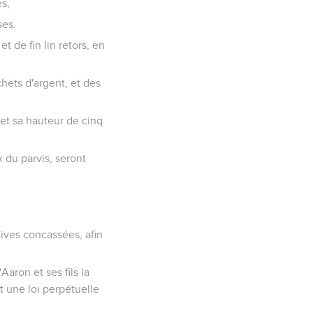
es,
ses.
t de fin lin retors, en
chets d'argent, et des
et sa hauteur de cinq
x du parvis, seront
lives concassées, afin
aron et ses fils la
t une loi perpétuelle