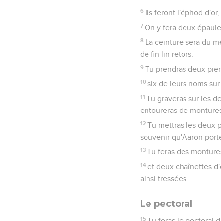
6
Ils feront l'éphod d'or,
7
On y fera deux épaulett
8
La ceinture sera du mêm
de fin lin retors.
9
Tu prendras deux pierre
10
six de leurs noms sur 
11
Tu graveras sur les de
entoureras de montures
12
Tu mettras les deux pi
souvenir qu'Aaron porte
13
Tu feras des montures
14
et deux chaînettes d'
ainsi tressées.
Le pectoral
15
Tu feras le pectoral d