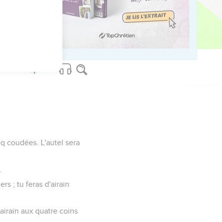
ors ; ce sera un ouvrage
s crochets d'or, et tu
nq coudées. L'autel sera
.
rs ; tu feras d'airain
d'airain aux quatre coins