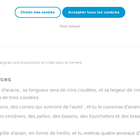
 de la tente un rideau bleu, pourpre et cramoisi, et de fin lin ret
Accepter tous les cookies
Choisir mes cookies
u cinq colonnes d'acacia, et tu les couvriras d'or ; elles auront de
bases d'airain.
Tout refuser
vangiles sont disponibles en vidéo pour le moment.
ices
is d'acacia ; sa longueur sera de cinq coudées, et sa largeur de ci
a de trois coudées.
ins, des cornes qui sortiront de l'autel ; et tu le couvriras d'airain
es cendriers, des pelles, des bassins, des fourchettes et des brasie
grille d'airain, en forme de treillis, et tu mettras quatre anneaux 