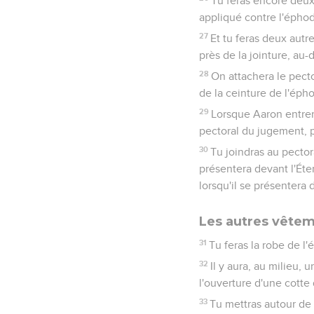
Tu feras encore deux 
appliqué contre l'éphod
27
Et tu feras deux autr
près de la jointure, au-
28
On attachera le pect
de la ceinture de l'épho
29
Lorsque Aaron entrera
pectoral du jugement, p
30
Tu joindras au pector
présentera devant l'Éte
lorsqu'il se présentera 
Les autres vêtem
31
Tu feras la robe de l
32
Il y aura, au milieu,
l'ouverture d'une cotte 
33
Tu mettras autour de