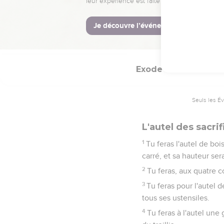
Tu feras pour l'entrée
de broderie.
37
Tu feras pour le ridea
fondras pour elles cinq 
Exode
27
Seuls les É
L'autel des sacrif
1
Tu feras l'autel de bo
carré, et sa hauteur ser
2
Tu feras, aux quatre co
3
Tu feras pour l'autel d
tous ses ustensiles.
4
Tu feras à l'autel une 