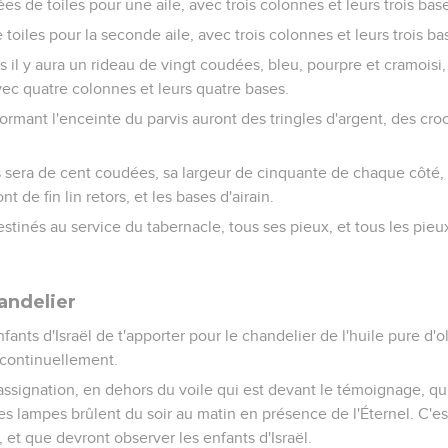
es de toiles pour une aile, avec trois colonnes et leurs trois bas
toiles pour la seconde aile, avec trois colonnes et leurs trois ba
s il y aura un rideau de vingt coudées, bleu, pourpre et cramoisi, e
ec quatre colonnes et leurs quatre bases.
ormant l'enceinte du parvis auront des tringles d'argent, des cro
s sera de cent coudées, sa largeur de cinquante de chaque côté, 
nt de fin lin retors, et les bases d'airain.
estinés au service du tabernacle, tous ses pieux, et tous les pieu
handelier
ants d'Israël de t'apporter pour le chandelier de l'huile pure d'o
 continuellement.
'assignation, en dehors du voile qui est devant le témoignage, qu'A
es lampes brûlent du soir au matin en présence de l'Éternel. C'es
 et que devront observer les enfants d'Israël.