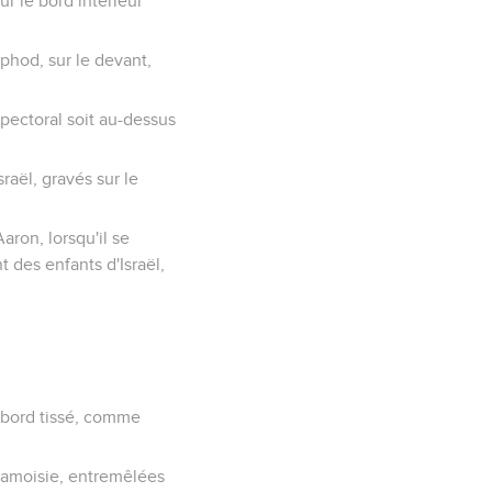
r le bord intérieur
phod, sur le devant,
pectoral soit au-dessus
raël, gravés sur le
aron, lorsqu'il se
 des enfants d'Israël,
n bord tissé, comme
cramoisie, entremêlées