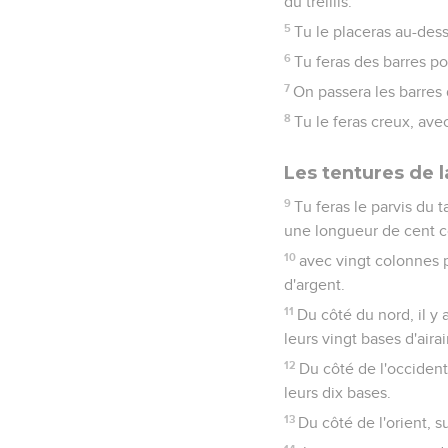
du treillis.
5
Tu le placeras au-desso
6
Tu feras des barres pou
7
On passera les barres 
8
Tu le feras creux, avec
Les tentures de l
9
Tu feras le parvis du t
une longueur de cent c
10
avec vingt colonnes p
d'argent.
11
Du côté du nord, il y
leurs vingt bases d'aira
12
Du côté de l'occident
leurs dix bases.
13
Du côté de l'orient, 