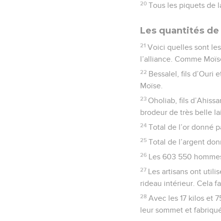
20
Tous les piquets de l
Les quantités de
21
Voici quelles sont les
l’alliance. Comme Moïse 
22
Bessalel, fils d’Ouri
Moïse.
23
Oholiab, fils d’Ahissa
brodeur de très belle la
24
Total de l’or donné pa
25
Total de l’argent do
26
Les 603 550 hommes 
27
Les artisans ont util
rideau intérieur. Cela fa
28
Avec les 17 kilos et 
leur sommet et fabriqué 