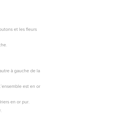
outons et les fleurs
che.
’autre à gauche de la
L’ensemble est en or
iers en or pur.
r.