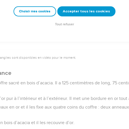
s tiges. Les cinq supports sont en bronze.
Accepter tous les cookies
Choisir mes cookies
e – Bibli’O, 2000, avec autorisation. Pour vous procurer une Bible imprimée, rendez-vo
Tout refuser
vangiles sont disponibles en vidéo pour le moment.
iance
ffre sacré en bois d’acacia. Il a 125 centimètres de long, 75 cent
or pur à l’intérieur et à l’extérieur. Il met une bordure en or tout
eaux en or et il les fixe aux quatre coins du coffre : deux anneau
 bois d’acacia et il les recouvre d’or.