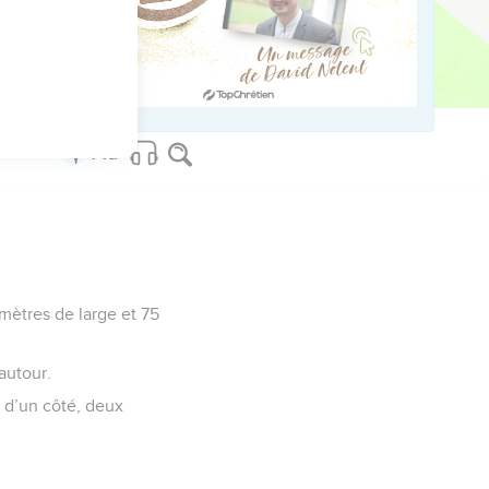
us sur www.editionsbiblio.fr
imètres de large et 75
 autour.
x d’un côté, deux