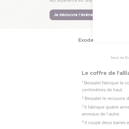
haut des colonnes et le
© Société biblique français
Exode
37
Seuls les É
Le coffre de l'all
1
Bessalel fabrique le co
centimètres de haut.
2
Bessalel le recouvre d’
3
Il fabrique quatre ann
anneaux de l’autre.
4
Il coupe deux barres en