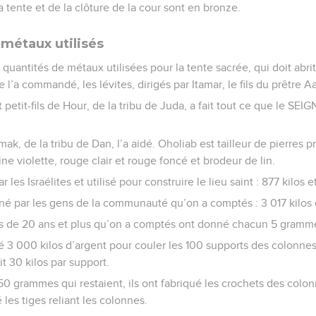
a tente et de la clôture de la cour sont en bronze.
 métaux utilisés
 quantités de métaux utilisées pour la tente sacrée, qui doit abrit
l’a commandé, les lévites, dirigés par Itamar, le fils du prêtre Aa
 et petit-fils de Hour, de la tribu de Juda, a fait tout ce que le 
mak, de la tribu de Dan, l’a aidé. Oholiab est tailleur de pierres 
ine violette, rouge clair et rouge foncé et brodeur de lin.
r les Israélites et utilisé pour construire le lieu saint : 877 kilo
nné par les gens de la communauté qu’on a comptés : 3 017 kilo
de 20 ans et plus qu’on a comptés ont donné chacun 5 gramme
isé 3 000 kilos d’argent pour couler les 100 supports des colonnes
it 30 kilos par support.
750 grammes qui restaient, ils ont fabriqué les crochets des colon
les tiges reliant les colonnes.