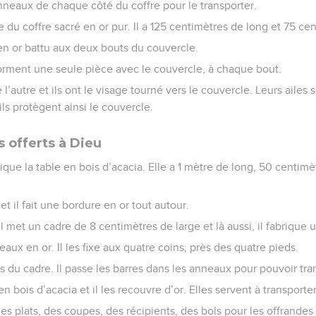
anneaux de chaque côté du coffre pour le transporter.
le du coffre sacré en or pur. Il a 125 centimètres de long et 75 ce
 en or battu aux deux bouts du couvercle.
rment une seule pièce avec le couvercle, à chaque bout.
e l’autre et ils ont le visage tourné vers le couvercle. Leurs ailes
ils protègent ainsi le couvercle.
s offerts à Dieu
ique la table en bois d’acacia. Elle a 1 mètre de long, 50 centimè
 et il fait une bordure en or tout autour.
il met un cadre de 8 centimètres de large et là aussi, il fabrique
eaux en or. Il les fixe aux quatre coins, près des quatre pieds.
 du cadre. Il passe les barres dans les anneaux pour pouvoir tran
n bois d’acacia et il les recouvre d’or. Elles servent à transporter
 des plats, des coupes, des récipients, des bols pour les offrandes