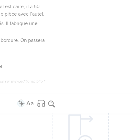
l est carré, il a 50
e pièce avec l’autel.
és. Il fabrique une
a bordure. On passera
l.
us sur www.editionsbiblio.fr