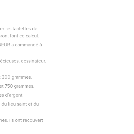
er les tablettes de
ron, font ce calcul.
SEIGNEUR a commandé à
précieuses, dessinateur,
s et 300 grammes.
s et 750 grammes.
s d’argent.
 du lieu saint et du
nes, ils ont recouvert