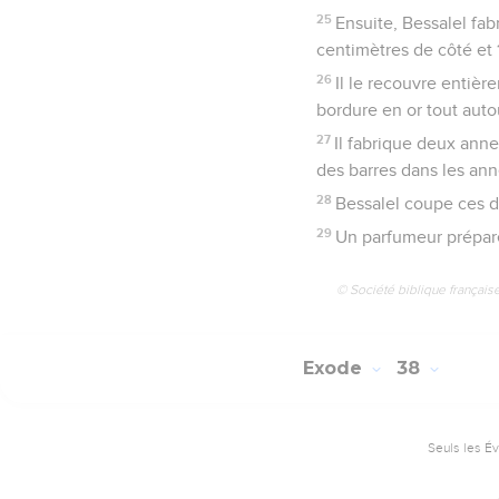
25
Ensuite, Bessalel fabr
centimètres de côté et 
26
Il le recouvre entièr
bordure en or tout auto
27
Il fabrique deux anne
des barres dans les ann
28
Bessalel coupe ces de
29
Un parfumeur prépare 
© Société biblique français
Exode
38
Seuls les É