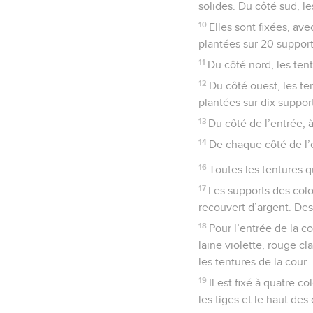
solides. Du côté sud, l
10
Elles sont fixées, av
plantées sur 20 suppor
11
Du côté nord, les ten
12
Du côté ouest, les te
plantées sur dix suppor
13
Du côté de l’entrée, à
14
De chaque côté de l’e
16
Toutes les tentures qu
17
Les supports des colo
recouvert d’argent. Des 
18
Pour l’entrée de la co
laine violette, rouge c
les tentures de la cour.
19
Il est fixé à quatre 
les tiges et le haut des