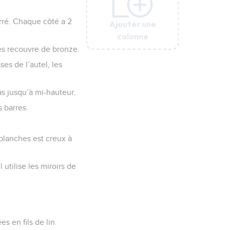
arré. Chaque côté a 2
Ajouter une
Ajouter une
Ajouter une
Ajouter une
Ajouter une
colonne
colonne
colonne
colonne
colonne
les recouvre de bronze.
ses de l’autel, les
bas jusqu’à mi-hauteur.
s barres.
 planches est creux à
utilise les miroirs de
es en fils de lin