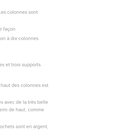
 Les colonnes sont
e façon.
çon à dix colonnes
s et trois supports.
e haut des colonnes est
és avec de la très belle
t demi de haut, comme
rochets sont en argent,