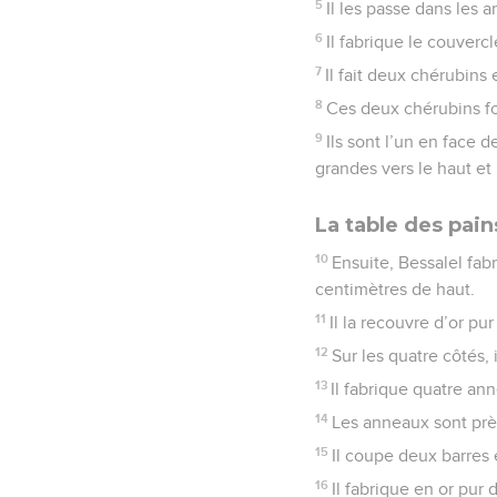
5
Il les passe dans les 
6
Il fabrique le couverc
7
Il fait deux chérubins
8
Ces deux chérubins fo
9
Ils sont l’un en face d
grandes vers le haut et 
La table des pain
10
Ensuite, Bessalel fabr
centimètres de haut.
11
Il la recouvre d’or pur
12
Sur les quatre côtés, 
13
Il fabrique quatre ann
14
Les anneaux sont près
15
Il coupe deux barres e
16
Il fabrique en or pur