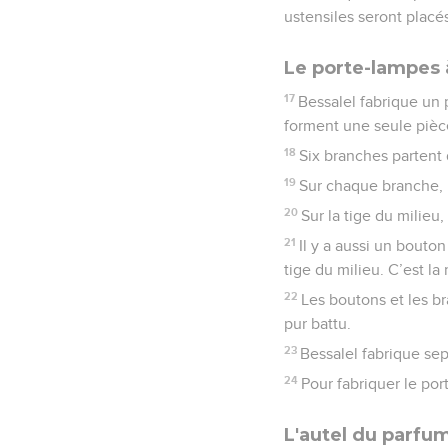
ustensiles seront placés
Le porte-lampes 
17
Bessalel fabrique un p
forment une seule pièc
18
Six branches partent 
19
Sur chaque branche, i
20
Sur la tige du milieu
21
Il y a aussi un bouto
tige du milieu. C’est l
22
Les boutons et les b
pur battu.
23
Bessalel fabrique sep
24
Pour fabriquer le port
L'autel du parfu