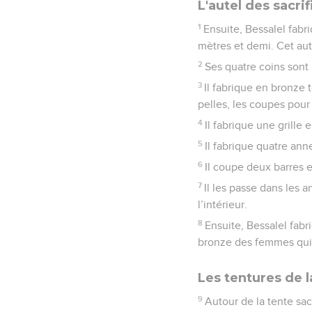
L'autel des sacrif
1
Ensuite, Bessalel fabri
mètres et demi. Cet aut
2
Ses quatre coins sont 
3
Il fabrique en bronze t
pelles, les coupes pour 
4
Il fabrique une grille 
5
Il fabrique quatre anne
6
Il coupe deux barres e
7
Il les passe dans les a
l’intérieur.
8
Ensuite, Bessalel fabr
bronze des femmes qui s
Les tentures de l
9
Autour de la tente sacr