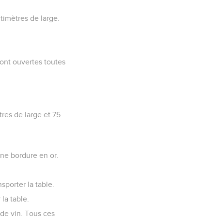
ntimètres de large.
 sont ouvertes toutes
tres de large et 75
 une bordure en or.
sporter la table.
 la table.
 de vin. Tous ces