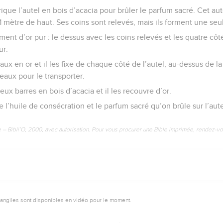
ique l’autel en bois d’acacia pour brûler le parfum sacré. Cet aute
1 mètre de haut. Ses coins sont relevés, mais ils forment une seul
ement d’or pur : le dessus avec les coins relevés et les quatre côt
ur.
aux en or et il les fixe de chaque côté de l’autel, au-dessus de l
eaux pour le transporter.
ux barres en bois d’acacia et il les recouvre d’or.
l’huile de consécration et le parfum sacré qu’on brûle sur l’aute
e – Bibli’O, 2000, avec autorisation. Pour vous procurer une Bible imprimée, rendez-vo
vangiles sont disponibles en vidéo pour le moment.