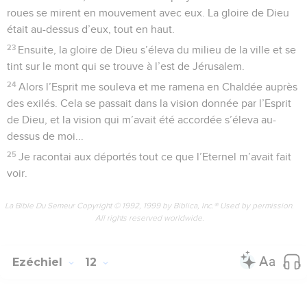
roues se mirent en mouvement avec eux. La gloire de Dieu
était au-dessus d’eux, tout en haut.
23
Ensuite, la gloire de Dieu s’éleva du milieu de la ville et se
tint sur le mont qui se trouve à l’est de Jérusalem.
24
Alors l’Esprit me souleva et me ramena en Chaldée auprès
des exilés. Cela se passait dans la vision donnée par l’Esprit
de Dieu, et la vision qui m’avait été accordée s’éleva au-
dessus de moi...
25
Je racontai aux déportés tout ce que l’Eternel m’avait fait
voir.
La Bible Du Semeur Copyright © 1992, 1999 by Biblica, Inc.® Used by permission.
All rights reserved worldwide.
Ezéchiel
12