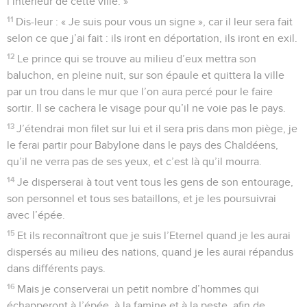
l’intérieur de cette ville. »
11
Dis-leur : « Je suis pour vous un signe », car il leur sera fait
selon ce que j’ai fait : ils iront en déportation, ils iront en exil.
12
Le prince qui se trouve au milieu d’eux mettra son
baluchon, en pleine nuit, sur son épaule et quittera la ville
par un trou dans le mur que l’on aura percé pour le faire
sortir. Il se cachera le visage pour qu’il ne voie pas le pays.
13
J’étendrai mon filet sur lui et il sera pris dans mon piège, je
le ferai partir pour Babylone dans le pays des Chaldéens,
qu’il ne verra pas de ses yeux, et c’est là qu’il mourra.
14
Je disperserai à tout vent tous les gens de son entourage,
son personnel et tous ses bataillons, et je les poursuivrai
avec l’épée.
15
Et ils reconnaîtront que je suis l’Eternel quand je les aurai
dispersés au milieu des nations, quand je les aurai répandus
dans différents pays.
16
Mais je conserverai un petit nombre d’hommes qui
échapperont à l’épée, à la famine et à la peste, afin de