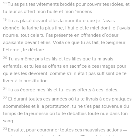
18
Tu as pris tes vêtements brodés pour couvrir tes idoles, et
tu leur as offert mon huile et mon *encens.
19
Tu as placé devant elles la nourriture que je t’avais
donnée, la farine la plus fine, l’huile et le miel dont je t’avais
nourrie, tout cela tu l’as présenté en offrandes d’odeur
apaisante devant elles. Voilà ce que tu as fait, le Seigneur,
l’Eternel, le déclare.
20
Tu as même pris tes fils et tes filles que tu m’avais
enfantés, et tu les as offerts en sacrifice à ces images pour
qu’elles les dévorent, comme s’il n’était pas suffisant de te
livrer à la prostitution.
21
Tu as égorgé mes fils et tu les as offerts à ces idoles.
22
Et durant toutes ces années où tu te livrais à des pratiques
abominables et à la prostitution, tu ne t’es pas souvenue du
temps de ta jeunesse où tu te débattais toute nue dans ton
sang.
23
Ensuite, pour couronner toutes ces mauvaises actions —