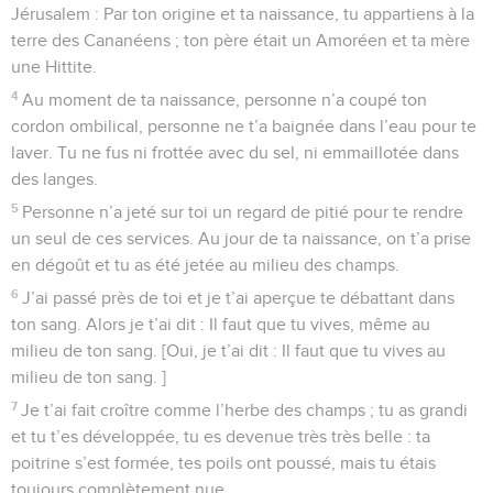
Jérusalem : Par ton origine et ta naissance, tu appartiens à la
terre des Cananéens ; ton père était un Amoréen et ta mère
une Hittite.
4
Au moment de ta naissance, personne n’a coupé ton
cordon ombilical, personne ne t’a baignée dans l’eau pour te
laver. Tu ne fus ni frottée avec du sel, ni emmaillotée dans
des langes.
5
Personne n’a jeté sur toi un regard de pitié pour te rendre
un seul de ces services. Au jour de ta naissance, on t’a prise
en dégoût et tu as été jetée au milieu des champs.
6
J’ai passé près de toi et je t’ai aperçue te débattant dans
ton sang. Alors je t’ai dit : Il faut que tu vives, même au
milieu de ton sang. [Oui, je t’ai dit : Il faut que tu vives au
milieu de ton sang. ]
7
Je t’ai fait croître comme l’herbe des champs ; tu as grandi
et tu t’es développée, tu es devenue très très belle : ta
poitrine s’est formée, tes poils ont poussé, mais tu étais
toujours complètement nue.