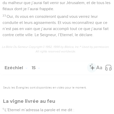
du malheur que j’aurai fait venir sur Jérusalem, et de tous les
fléaux dont je l’aurai frappée.
23
Oui, ils vous en consoleront quand vous verrez leur
conduite et leurs agissements. Et vous reconnaîtrez que ce
n’est pas en vain que j’aurai accompli tout ce que j’aurai fait
contre cette ville. Le Seigneur, l’Eternel, le déclare.
La Bible Du Semeur Copyright © 1992, 1999 by Biblica, Inc.® Used by permission.
All rights reserved worldwide.
Ezéchiel
15
Seuls les Évangiles sont disponibles en vidéo pour le moment.
La vigne livrée au feu
1
L’Eternel m’adressa la parole et me dit :