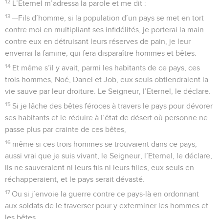
12
L’Eternel m’adressa la parole et me dit :
13
—Fils d’homme, si la population d’un pays se met en tort
contre moi en multipliant ses infidélités, je porterai la main
contre eux en détruisant leurs réserves de pain, je leur
enverrai la famine, qui fera disparaître hommes et bêtes.
14
Et même s’il y avait, parmi les habitants de ce pays, ces
trois hommes, Noé, Danel et Job, eux seuls obtiendraient la
vie sauve par leur droiture. Le Seigneur, l’Eternel, le déclare.
15
Si je lâche des bêtes féroces à travers le pays pour dévorer
ses habitants et le réduire à l’état de désert où personne ne
passe plus par crainte de ces bêtes,
16
même si ces trois hommes se trouvaient dans ce pays,
aussi vrai que je suis vivant, le Seigneur, l’Eternel, le déclare,
ils ne sauveraient ni leurs fils ni leurs filles, eux seuls en
réchapperaient, et le pays serait dévasté.
17
Ou si j’envoie la guerre contre ce pays-là en ordonnant
aux soldats de le traverser pour y exterminer les hommes et
les bêtes,