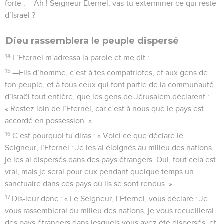
forte : —Ah ! Seigneur Eternel, vas-tu exterminer ce qui reste
d’Israël ?
Dieu rassemblera le peuple dispersé
14
L’Eternel m’adressa la parole et me dit :
15
—Fils d’homme, c’est à tes compatriotes, et aux gens de
ton peuple, et à tous ceux qui font partie de la communauté
d’Israël tout entière, que les gens de Jérusalem déclarent :
« Restez loin de l’Eternel, car c’est à nous que le pays est
accordé en possession. »
16
C’est pourquoi tu diras : « Voici ce que déclare le
Seigneur, l’Eternel : Je les ai éloignés au milieu des nations,
je les ai dispersés dans des pays étrangers. Oui, tout cela est
vrai, mais je serai pour eux pendant quelque temps un
sanctuaire dans ces pays où ils se sont rendus. »
17
Dis-leur donc : « Le Seigneur, l’Eternel, vous déclare : Je
vous rassemblerai du milieu des nations, je vous recueillerai
des pays étrangers dans lesquels vous avez été dispersés, et