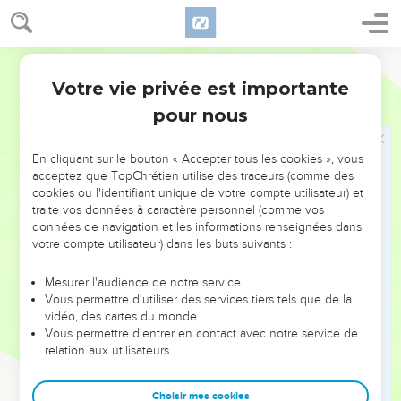
les êtres vivants était aussi dans les roues.
Le Seigneur quitte le temple
Semeur
18
La gloire de l’Eternel quitta le seuil du Temple et vint se
Votre vie privée est importante
Ezéchiel
10
placer sur les chérubins.
pour nous
19
Ceux-ci déployèrent leurs ailes et s’élevèrent de terre
sous mes yeux ; ils sortirent, et les roues sortirent avec eux.
En cliquant sur le bouton « Accepter tous les cookies », vous
Ils s’arrêtèrent à l’entrée de la porte orientale du Temple de
acceptez que TopChrétien utilise des traceurs (comme des
l’Eternel et la gloire du Dieu d’Israël reposait sur eux tout au-
cookies ou l'identifiant unique de votre compte utilisateur) et
traite vos données à caractère personnel (comme vos
dessus.
données de navigation et les informations renseignées dans
20
C’étaient les êtres vivants que j’avais vus au-dessous du
votre compte utilisateur) dans les buts suivants :
Dieu d’Israël près du fleuve Kebar, et je reconnus que
c’étaient des chérubins.
Mesurer l'audience de notre service
Vous permettre d'utiliser des services tiers tels que de la
21
Chacun d’eux avait quatre faces et quatre ailes, sous
vidéo, des cartes du monde…
lesquelles apparaissaient ce qui était comme des mains
Vous permettre d'entrer en contact avec notre service de
relation aux utilisateurs.
humaines.
22
Leurs faces avaient la même apparence que celles que
Choisir mes cookies
j’avais vues près du fleuve Kebar, elles avaient le même