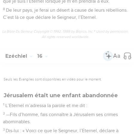
que je suis l’Eternel lorsque je m’en prendrai à eux.
8
De leur pays, je ferai un désert à cause de leurs rébellions.
C’est là ce que déclare le Seigneur, l’Eternel.
La Bible Du Semeur Copyright © 1992, 1999 by Biblica, Inc.® Used by permission.
All rights reserved worldwide.
Ezéchiel
16
Seuls les Évangiles sont disponibles en vidéo pour le moment.
Jérusalem était une enfant abandonnée
1
L’Eternel m’adressa la parole et me dit :
2
—Fils d’homme, fais connaître à Jérusalem ses crimes
abominables.
3
Dis-lui : « Voici ce que le Seigneur, l’Eternel, déclare à