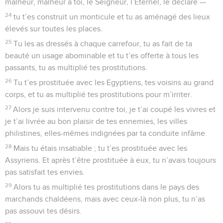
malheur, malheur à toi, le Seigneur, l’Eternel, le déclare —
24
tu t’es construit un monticule et tu as aménagé des lieux
élevés sur toutes les places.
25
Tu les as dressés à chaque carrefour, tu as fait de ta
beauté un usage abominable et tu t’es offerte à tous les
passants, tu as multiplié tes prostitutions.
26
Tu t’es prostituée avec les Egyptiens, tes voisins au grand
corps, et tu as multiplié tes prostitutions pour m’irriter.
27
Alors je suis intervenu contre toi, je t’ai coupé les vivres et
je t’ai livrée au bon plaisir de tes ennemies, les villes
philistines, elles-mêmes indignées par ta conduite infâme.
28
Mais tu étais insatiable ; tu t’es prostituée avec les
Assyriens. Et après t’être prostituée à eux, tu n’avais toujours
pas satisfait tes envies.
29
Alors tu as multiplié tes prostitutions dans le pays des
marchands chaldéens, mais avec ceux-là non plus, tu n’as
pas assouvi tes désirs.