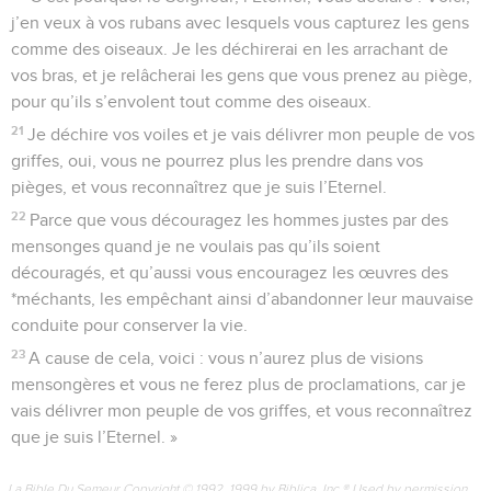
j’en veux à vos rubans avec lesquels vous capturez les gens
comme des oiseaux. Je les déchirerai en les arrachant de
vos bras, et je relâcherai les gens que vous prenez au piège,
pour qu’ils s’envolent tout comme des oiseaux.
21
Je déchire vos voiles et je vais délivrer mon peuple de vos
griffes, oui, vous ne pourrez plus les prendre dans vos
pièges, et vous reconnaîtrez que je suis l’Eternel.
22
Parce que vous découragez les hommes justes par des
mensonges quand je ne voulais pas qu’ils soient
découragés, et qu’aussi vous encouragez les œuvres des
*méchants, les empêchant ainsi d’abandonner leur mauvaise
conduite pour conserver la vie.
23
A cause de cela, voici : vous n’aurez plus de visions
mensongères et vous ne ferez plus de proclamations, car je
vais délivrer mon peuple de vos griffes, et vous reconnaîtrez
que je suis l’Eternel. »
La Bible Du Semeur Copyright © 1992, 1999 by Biblica, Inc.® Used by permission.