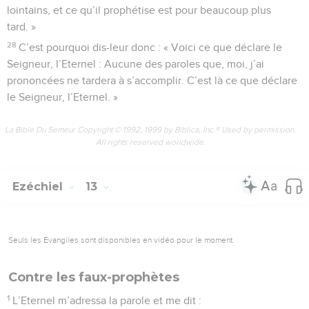
lointains, et ce qu’il prophétise est pour beaucoup plus
tard. »
28
C’est pourquoi dis-leur donc : « Voici ce que déclare le
Seigneur, l’Eternel : Aucune des paroles que, moi, j’ai
prononcées ne tardera à s’accomplir. C’est là ce que déclare
le Seigneur, l’Eternel. »
La Bible Du Semeur Copyright © 1992, 1999 by Biblica, Inc.® Used by permission.
All rights reserved worldwide.
Ezéchiel
13
Seuls les Évangiles sont disponibles en vidéo pour le moment.
Contre les faux-prophètes
1
L’Eternel m’adressa la parole et me dit :