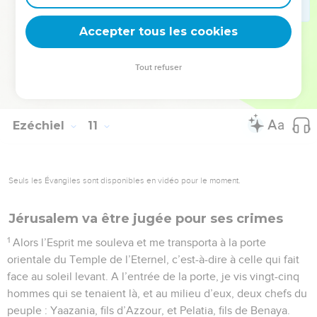
aspect ; c’étaient bien eux. Chacun des êtres avançait droit
Accepter tous les cookies
devant lui.
La Bible Du Semeur Copyright © 1992, 1999 by Biblica, Inc.® Used by permission.
Tout refuser
All rights reserved worldwide.
Ezéchiel
11
Seuls les Évangiles sont disponibles en vidéo pour le moment.
Jérusalem va être jugée pour ses crimes
1
Alors l’Esprit me souleva et me transporta à la porte
orientale du Temple de l’Eternel, c’est-à-dire à celle qui fait
face au soleil levant. A l’entrée de la porte, je vis vingt-cinq
hommes qui se tenaient là, et au milieu d’eux, deux chefs du
peuple : Yaazania, fils d’Azzour, et Pelatia, fils de Benaya.