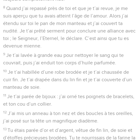
8
Quand j’ai repassé près de toi et que je t’ai revue, je me
suis aperçu que tu avais atteint l’âge de l’amour. Alors j’ai
étendu sur toi le pan de mon manteau et j’ai couvert ta
nudité. Je t’ai prêté serment pour conclure une alliance avec
toi ; le Seigneur, l’Eternel, le déclare. C’est ainsi que tu es
devenue mienne.
9
Je t’ai lavée à grande eau pour nettoyer le sang qui te
couvrait, puis j’ai enduit ton corps d’huile parfumée.
10
Je t’ai habillée d’une robe brodée et je t’ai chaussée de
cuir fin. Je t’ai drapée dans du lin fin et je t’ai couverte d’un
manteau de soie.
11
Je t’ai parée de bijoux : j’ai orné tes poignets de bracelets,
et ton cou d’un collier.
12
J’ai mis un anneau à ton nez et des boucles à tes oreilles,
j’ai posé sur ta tête un magnifique diadème.
13
Tu étais parée d’or et d’argent, vêtue de fin lin, de soie et
d’étoffes précieuses brodées. Tu te nourrissais de la farine la