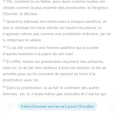
30
Oh, combien tu es faible, pour avoir commis toutes ces
choses comme la plus experte des prostituées, le Seigneur,
l’Eternel, le déclare.
31
Quand tu bâtissais tes monticules à chaque carrefour, et
que tu dressais tes lieux élevés sur toutes les places, tu
n’agissais même pas comme une prostituée ordinaire, car toi
tu méprisais le salaire.
32
Tu as été comme une femme adultère qui accueille
d’autres hommes à la place de son mari.
33
En effet, toutes les prostituées reçoivent des présents,
mais toi, tu as fait des cadeaux à tous tes amants, tu les as
achetés pour qu’ils viennent de partout se livrer à la
prostitution avec toi.
34
Dans ta prostitution, tu as fait le contraire des autres
femmes ; toi, tu n’étais même pas sollicitée et c’est toi qui
payais tes amants au lieu de recevoir d’eux des présents.
35
« C’est pourquoi, *prostituée, écoute la parole de
Contenus
Versions
Commentaires
Strong
Dictionnaire
l’Eternel :