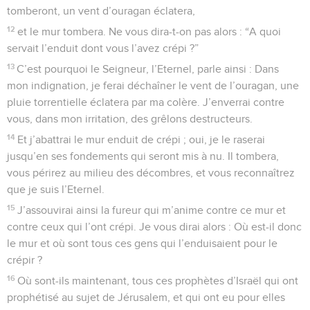
tomberont, un vent d’ouragan éclatera,
12
et le mur tombera. Ne vous dira-t-on pas alors : “A quoi
servait l’enduit dont vous l’avez crépi ?”
13
C’est pourquoi le Seigneur, l’Eternel, parle ainsi : Dans
mon indignation, je ferai déchaîner le vent de l’ouragan, une
pluie torrentielle éclatera par ma colère. J’enverrai contre
vous, dans mon irritation, des grêlons destructeurs.
14
Et j’abattrai le mur enduit de crépi ; oui, je le raserai
jusqu’en ses fondements qui seront mis à nu. Il tombera,
vous périrez au milieu des décombres, et vous reconnaîtrez
que je suis l’Eternel.
15
J’assouvirai ainsi la fureur qui m’anime contre ce mur et
contre ceux qui l’ont crépi. Je vous dirai alors : Où est-il donc
le mur et où sont tous ces gens qui l’enduisaient pour le
crépir ?
16
Où sont-ils maintenant, tous ces prophètes d’Israël qui ont
prophétisé au sujet de Jérusalem, et qui ont eu pour elles