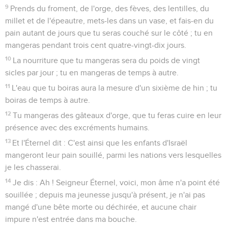
9
Prends du froment, de l'orge, des fèves, des lentilles, du
millet et de l'épeautre, mets-les dans un vase, et fais-en du
pain autant de jours que tu seras couché sur le côté ; tu en
mangeras pendant trois cent quatre-vingt-dix jours.
10
La nourriture que tu mangeras sera du poids de vingt
sicles par jour ; tu en mangeras de temps à autre.
11
L'eau que tu boiras aura la mesure d'un sixième de hin ; tu
boiras de temps à autre.
12
Tu mangeras des gâteaux d'orge, que tu feras cuire en leur
présence avec des excréments humains.
13
Et l'Éternel dit : C'est ainsi que les enfants d'Israël
mangeront leur pain souillé, parmi les nations vers lesquelles
je les chasserai.
14
Je dis : Ah ! Seigneur Éternel, voici, mon âme n'a point été
souillée ; depuis ma jeunesse jusqu'à présent, je n'ai pas
mangé d'une bête morte ou déchirée, et aucune chair
impure n'est entrée dans ma bouche.