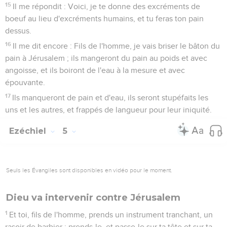
15
Il me répondit : Voici, je te donne des excréments de
boeuf au lieu d'excréments humains, et tu feras ton pain
dessus.
16
Il me dit encore : Fils de l'homme, je vais briser le bâton du
pain à Jérusalem ; ils mangeront du pain au poids et avec
angoisse, et ils boiront de l'eau à la mesure et avec
épouvante.
17
Ils manqueront de pain et d'eau, ils seront stupéfaits les
uns et les autres, et frappés de langueur pour leur iniquité.
Ezéchiel
5
Seuls les Évangiles sont disponibles en vidéo pour le moment.
Dieu va intervenir contre Jérusalem
1
Et toi, fils de l'homme, prends un instrument tranchant, un
rasoir de barbier ; prends-le, et passe-le sur ta tête et sur ta