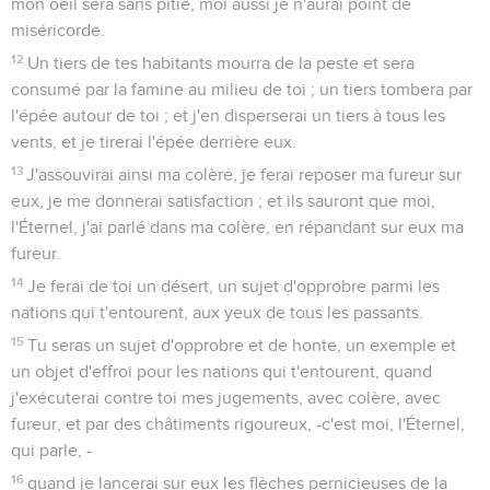
mon oeil sera sans pitié, moi aussi je n'aurai point de
miséricorde.
12
Un tiers de tes habitants mourra de la peste et sera
consumé par la famine au milieu de toi ; un tiers tombera par
l'épée autour de toi ; et j'en disperserai un tiers à tous les
vents, et je tirerai l'épée derrière eux.
13
J'assouvirai ainsi ma colère, je ferai reposer ma fureur sur
eux, je me donnerai satisfaction ; et ils sauront que moi,
l'Éternel, j'ai parlé dans ma colère, en répandant sur eux ma
fureur.
14
Je ferai de toi un désert, un sujet d'opprobre parmi les
nations qui t'entourent, aux yeux de tous les passants.
15
Tu seras un sujet d'opprobre et de honte, un exemple et
un objet d'effroi pour les nations qui t'entourent, quand
j'exécuterai contre toi mes jugements, avec colère, avec
fureur, et par des châtiments rigoureux, -c'est moi, l'Éternel,
qui parle, -
16
quand je lancerai sur eux les flèches pernicieuses de la