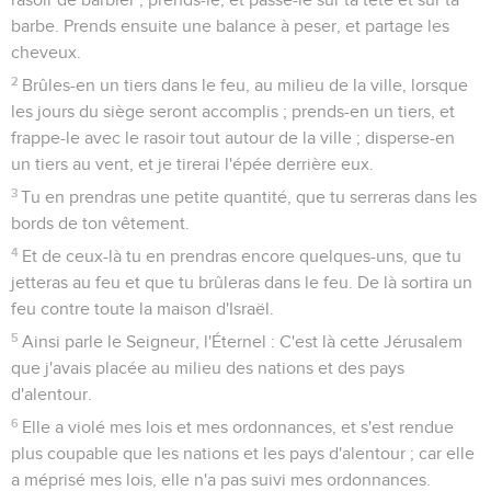
barbe. Prends ensuite une balance à peser, et partage les
cheveux.
2
Brûles-en un tiers dans le feu, au milieu de la ville, lorsque
les jours du siège seront accomplis ; prends-en un tiers, et
frappe-le avec le rasoir tout autour de la ville ; disperse-en
un tiers au vent, et je tirerai l'épée derrière eux.
3
Tu en prendras une petite quantité, que tu serreras dans les
bords de ton vêtement.
4
Et de ceux-là tu en prendras encore quelques-uns, que tu
jetteras au feu et que tu brûleras dans le feu. De là sortira un
feu contre toute la maison d'Israël.
5
Ainsi parle le Seigneur, l'Éternel : C'est là cette Jérusalem
que j'avais placée au milieu des nations et des pays
d'alentour.
6
Elle a violé mes lois et mes ordonnances, et s'est rendue
plus coupable que les nations et les pays d'alentour ; car elle
a méprisé mes lois, elle n'a pas suivi mes ordonnances.