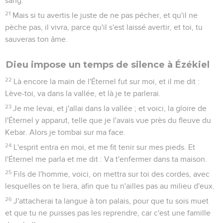
sang.
21
Mais si tu avertis le juste de ne pas pécher, et qu'il ne
pèche pas, il vivra, parce qu'il s'est laissé avertir, et toi, tu
sauveras ton âme.
Dieu impose un temps de silence à Ézékiel
22
Là encore la main de l'Éternel fut sur moi, et il me dit :
Lève-toi, va dans la vallée, et là je te parlerai.
23
Je me levai, et j'allai dans la vallée ; et voici, la gloire de
l'Éternel y apparut, telle que je l'avais vue près du fleuve du
Kebar. Alors je tombai sur ma face.
24
L'esprit entra en moi, et me fit tenir sur mes pieds. Et
l'Éternel me parla et me dit : Va t'enfermer dans ta maison.
25
Fils de l'homme, voici, on mettra sur toi des cordes, avec
lesquelles on te liera, afin que tu n'ailles pas au milieu d'eux.
26
J'attacherai ta langue à ton palais, pour que tu sois muet
et que tu ne puisses pas les reprendre, car c'est une famille