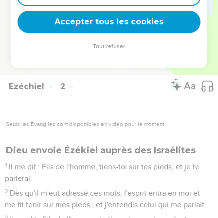
comme une lumière éclatante, dont il était environné.
28
Tel l'aspect de l'arc qui est dans la nue en un jour de pluie,
Accepter tous les cookies
ainsi était l'aspect de cette lumière éclatante, qui l'entourait :
c'était une image de la gloire de l'Éternel. A cette vue, je
Tout refuser
tombai sur ma face, et j'entendis la voix de quelqu'un qui
parlait.
Ezéchiel
2
Seuls les Évangiles sont disponibles en vidéo pour le moment.
Dieu envoie Ézékiel auprès des Israélites
1
Il me dit : Fils de l'homme, tiens-toi sur tes pieds, et je te
parlerai.
2
Dès qu'il m'eut adressé ces mots, l'esprit entra en moi et
me fit tenir sur mes pieds ; et j'entendis celui qui me parlait.
3