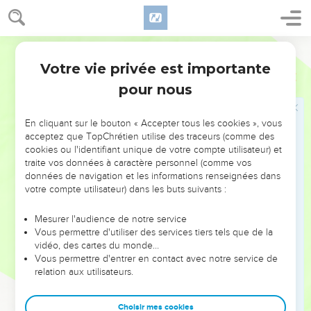
23
Sous ce ciel, leurs ailes étaient droites l'une contre l'autre,
et ils en avaient chacun deux qui les couvraient, chacun
Segond 1910
deux qui couvraient leurs corps.
Votre vie privée est importante
24
Ezéchiel
1
J'entendis le bruit de leurs ailes, quand ils marchaient,
pour nous
pareil au bruit de grosses eaux, ou à la voix du Tout
Puissant ; c'était un bruit tumultueux, comme celui d'une
armée ; quand ils s'arrêtaient, ils laissaient tomber leurs ailes.
En cliquant sur le bouton « Accepter tous les cookies », vous
acceptez que TopChrétien utilise des traceurs (comme des
25
Et il se faisait un bruit qui partait du ciel étendu sur leurs
cookies ou l'identifiant unique de votre compte utilisateur) et
têtes, lorsqu'ils s'arrêtaient et laissaient tomber leurs ailes.
traite vos données à caractère personnel (comme vos
données de navigation et les informations renseignées dans
26
Au-dessus du ciel qui était sur leurs têtes, il y avait
votre compte utilisateur) dans les buts suivants :
quelque chose de semblable à une pierre de saphir, en
forme de trône ; et sur cette forme de trône apparaissait
Mesurer l'audience de notre service
comme une figure d'homme placé dessus en haut.
Vous permettre d'utiliser des services tiers tels que de la
vidéo, des cartes du monde…
27
Je vis encore comme de l'airain poli, comme du feu, au
Vous permettre d'entrer en contact avec notre service de
dedans duquel était cet homme, et qui rayonnait tout
relation aux utilisateurs.
autour ; depuis la forme de ses reins jusqu'en haut, et depuis
la forme de ses reins jusqu'en bas, je vis comme du feu, et
Choisir mes cookies