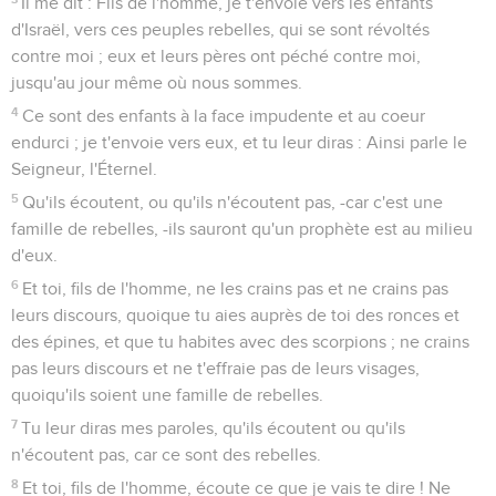
Il me dit : Fils de l'homme, je t'envoie vers les enfants
d'Israël, vers ces peuples rebelles, qui se sont révoltés
contre moi ; eux et leurs pères ont péché contre moi,
jusqu'au jour même où nous sommes.
4
Ce sont des enfants à la face impudente et au coeur
endurci ; je t'envoie vers eux, et tu leur diras : Ainsi parle le
Seigneur, l'Éternel.
5
Qu'ils écoutent, ou qu'ils n'écoutent pas, -car c'est une
famille de rebelles, -ils sauront qu'un prophète est au milieu
d'eux.
6
Et toi, fils de l'homme, ne les crains pas et ne crains pas
leurs discours, quoique tu aies auprès de toi des ronces et
des épines, et que tu habites avec des scorpions ; ne crains
pas leurs discours et ne t'effraie pas de leurs visages,
quoiqu'ils soient une famille de rebelles.
7
Tu leur diras mes paroles, qu'ils écoutent ou qu'ils
n'écoutent pas, car ce sont des rebelles.
8
Et toi, fils de l'homme, écoute ce que je vais te dire ! Ne