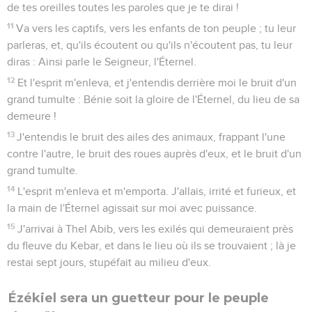
de tes oreilles toutes les paroles que je te dirai !
11
Va vers les captifs, vers les enfants de ton peuple ; tu leur
parleras, et, qu'ils écoutent ou qu'ils n'écoutent pas, tu leur
diras : Ainsi parle le Seigneur, l'Éternel.
12
Et l'esprit m'enleva, et j'entendis derrière moi le bruit d'un
grand tumulte : Bénie soit la gloire de l'Éternel, du lieu de sa
demeure !
13
J'entendis le bruit des ailes des animaux, frappant l'une
contre l'autre, le bruit des roues auprès d'eux, et le bruit d'un
grand tumulte.
14
L'esprit m'enleva et m'emporta. J'allais, irrité et furieux, et
la main de l'Éternel agissait sur moi avec puissance.
15
J'arrivai à Thel Abib, vers les exilés qui demeuraient près
du fleuve du Kebar, et dans le lieu où ils se trouvaient ; là je
restai sept jours, stupéfait au milieu d'eux.
Ézékiel sera un guetteur pour le peuple