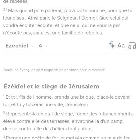
de rebelles.
27
Mais quand je te parlerai, j'ouvrirai ta bouche, pour que tu
leur dises : Ainsi parle le Seigneur, l'Éternel. Que celui qui
voudra écouter écoute, et que celui qui ne voudra pas
n'écoute pas, car c'est une famille de rebelles.
Ezéchiel
4
Seuls les Évangiles sont disponibles en vidéo pour le moment.
Ézékiel et le siège de Jérusalem
1
Et toi, fils de l'homme, prends une brique, place-la devant
toi, et tu y traceras une ville, Jérusalem.
2
Représente-la en état de siège, forme des retranchements,
élève contre elle des terrasses, environne-la d'un camp,
dresse contre elle des béliers tout autour.
3
Prends une poêle de fer, et mets-la comme un mur de fer