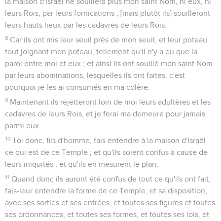
la maison d'Israël ne souillera plus mon saint Nom, ni eux, ni
leurs Rois, par leurs fornications ; [mais plutôt ils] souilleront
leurs hauts lieux par les cadavres de leurs Rois.
8
Car ils ont mis leur seuil près de mon seuil, et leur poteau
tout joignant mon poteau, tellement qu'il n'y a eu que la
paroi entre moi et eux ; et ainsi ils ont souillé mon saint Nom
par leurs abominations, lesquelles ils ont faites, c'est
pourquoi je les ai consumés en ma colère.
9
Maintenant ils rejetteront loin de moi leurs adultères et les
cadavres de leurs Rois, et je ferai ma demeure pour jamais
parmi eux.
10
Toi donc, fils d'homme, fais entendre à la maison d'Israël
ce qui est de ce Temple ; et qu'ils soient confus à cause de
leurs iniquités ; et qu'ils en mesurent le plan.
11
Quand donc ils auront été confus de tout ce qu'ils ont fait,
fais-leur entendre la forme de ce Temple, et sa disposition,
avec ses sorties et ses entrées, et toutes ses figures et toutes
ses ordonnances, et toutes ses formes, et toutes ses lois, et