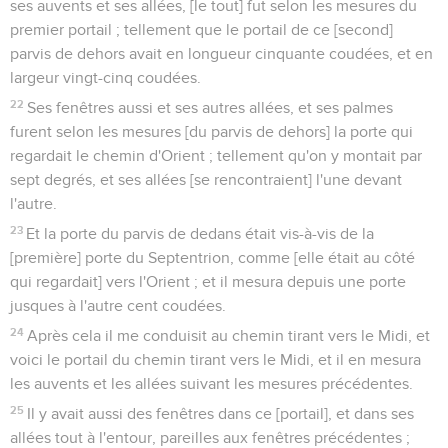
ses auvents et ses allées, [le tout] fut selon les mesures du
premier portail ; tellement que le portail de ce [second]
parvis de dehors avait en longueur cinquante coudées, et en
largeur vingt-cinq coudées.
22
Ses fenêtres aussi et ses autres allées, et ses palmes
furent selon les mesures [du parvis de dehors] la porte qui
regardait le chemin d'Orient ; tellement qu'on y montait par
sept degrés, et ses allées [se rencontraient] l'une devant
l'autre.
23
Et la porte du parvis de dedans était vis-à-vis de la
[première] porte du Septentrion, comme [elle était au côté
qui regardait] vers l'Orient ; et il mesura depuis une porte
jusques à l'autre cent coudées.
24
Après cela il me conduisit au chemin tirant vers le Midi, et
voici le portail du chemin tirant vers le Midi, et il en mesura
les auvents et les allées suivant les mesures précédentes.
25
Il y avait aussi des fenêtres dans ce [portail], et dans ses
allées tout à l'entour, pareilles aux fenêtres précédentes ;