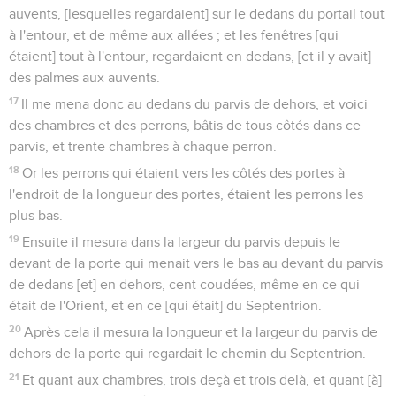
auvents, [lesquelles regardaient] sur le dedans du portail tout
à l'entour, et de même aux allées ; et les fenêtres [qui
étaient] tout à l'entour, regardaient en dedans, [et il y avait]
des palmes aux auvents.
17
Il me mena donc au dedans du parvis de dehors, et voici
des chambres et des perrons, bâtis de tous côtés dans ce
parvis, et trente chambres à chaque perron.
18
Or les perrons qui étaient vers les côtés des portes à
l'endroit de la longueur des portes, étaient les perrons les
plus bas.
19
Ensuite il mesura dans la largeur du parvis depuis le
devant de la porte qui menait vers le bas au devant du parvis
de dedans [et] en dehors, cent coudées, même en ce qui
était de l'Orient, et en ce [qui était] du Septentrion.
20
Après cela il mesura la longueur et la largeur du parvis de
dehors de la porte qui regardait le chemin du Septentrion.
21
Et quant aux chambres, trois deçà et trois delà, et quant [à]