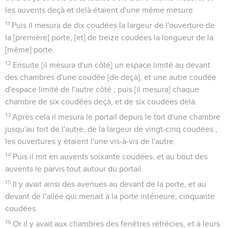
les auvents deçà et delà étaient d'une même mesure.
11
Puis il mesura de dix coudées la largeur de l'ouverture de
la [première] porte, [et] de treize coudées la longueur de la
[même] porte.
12
Ensuite [il mesura d'un côté] un espace limité au devant
des chambres d'une coudée [de deçà], et une autre coudée
d'espace limité de l'autre côté ; puis [il mesura] chaque
chambre de six coudées deçà, et de six coudées delà.
13
Après cela il mesura le portail depuis le toit d'une chambre
jusqu'au toit de l'autre, de la largeur de vingt-cinq coudées ;
les ouvertures y étaient l'une vis-à-vis de l'autre.
14
Puis il mit en auvents soixante coudées, et au bout des
auvents le parvis tout autour du portail.
15
Il y avait ainsi des avenues au devant de la porte, et au
devant de l'allée qui menait à la porte intérieure, cinquante
coudées.
16
Or il y avait aux chambres des fenêtres rétrécies, et à leurs