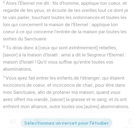
5
Alors l'Eternel me dit : fils d'homme, applique ton coeur, et
regarde de tes yeux, et écoute de tes oreilles tout ce dont je
te vais parler, touchant toutes les ordonnances et toutes les
lois qui concernent la maison de l'Eternel : applique ton
coeur à ce qui concerne l'entrée de la maison par toutes les
sorties du Sanctuaire.
6
Tu diras donc à [ceux qui sont extrêmement] rebelles,
[savoir] à la maison d'Israël : ainsi a dit le Seigneur l'Eternel :
maison d'Israël ! Qu'il vous suffise qu'entre toutes vos
abominations,
7
Vous ayez fait entrer les enfants de l'étranger, qui étaient
incirconcis de coeur, et incirconcis de chair, pour être dans
mon Sanctuaire, afin de profaner ma maison, quand vous
avez offert ma viande, [savoir] la graisse et le sang, et ils ont
enfreint mon alliance, outre toutes vos [autres] abominations.
8
Et vous n'avez point donné ordre que mes choses saintes
fussent observées, mais vous avez établi comme il vous a
Contenus
Versions
Commentaires
Strong
Dictionnaire
plu dans mon Sanctuaire, des gens pour y être les gardes