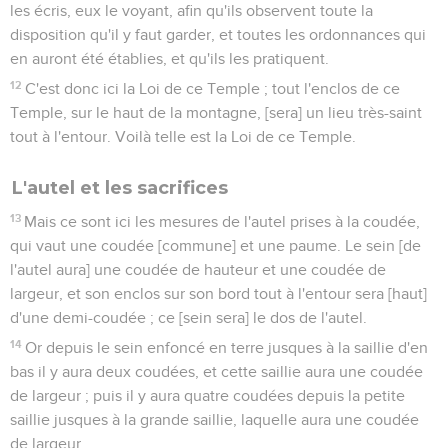
les écris, eux le voyant, afin qu'ils observent toute la
disposition qu'il y faut garder, et toutes les ordonnances qui
en auront été établies, et qu'ils les pratiquent.
12
C'est donc ici la Loi de ce Temple ; tout l'enclos de ce
Temple, sur le haut de la montagne, [sera] un lieu très-saint
tout à l'entour. Voilà telle est la Loi de ce Temple.
L'autel et les sacrifices
13
Mais ce sont ici les mesures de l'autel prises à la coudée,
qui vaut une coudée [commune] et une paume. Le sein [de
l'autel aura] une coudée de hauteur et une coudée de
largeur, et son enclos sur son bord tout à l'entour sera [haut]
d'une demi-coudée ; ce [sein sera] le dos de l'autel.
14
Or depuis le sein enfoncé en terre jusques à la saillie d'en
bas il y aura deux coudées, et cette saillie aura une coudée
de largeur ; puis il y aura quatre coudées depuis la petite
saillie jusques à la grande saillie, laquelle aura une coudée
de largeur.