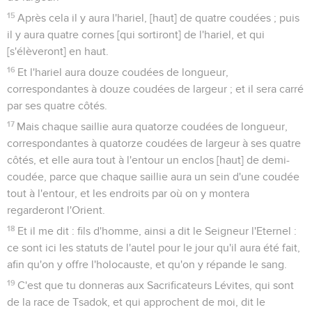
15
Après cela il y aura l'hariel, [haut] de quatre coudées ; puis
il y aura quatre cornes [qui sortiront] de l'hariel, et qui
[s'élèveront] en haut.
16
Et l'hariel aura douze coudées de longueur,
correspondantes à douze coudées de largeur ; et il sera carré
par ses quatre côtés.
17
Mais chaque saillie aura quatorze coudées de longueur,
correspondantes à quatorze coudées de largeur à ses quatre
côtés, et elle aura tout à l'entour un enclos [haut] de demi-
coudée, parce que chaque saillie aura un sein d'une coudée
tout à l'entour, et les endroits par où on y montera
regarderont l'Orient.
18
Et il me dit : fils d'homme, ainsi a dit le Seigneur l'Eternel :
ce sont ici les statuts de l'autel pour le jour qu'il aura été fait,
afin qu'on y offre l'holocauste, et qu'on y répande le sang.
19
C'est que tu donneras aux Sacrificateurs Lévites, qui sont
de la race de Tsadok, et qui approchent de moi, dit le