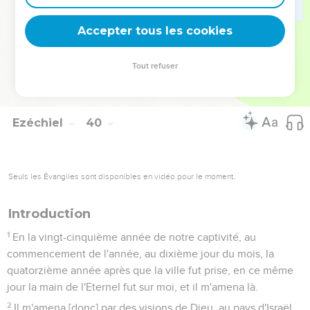
les avoir transportés entre les nations, je les aurai rassemblés
en leur terre, et que je n'en aurai laissé demeurer là aucun
Accepter tous les cookies
de reste.
29
Et je ne leur cacherai plus ma face, depuis que j'aurai
Tout refuser
répandu mon Esprit sur la maison d'Israël, dit le Seigneur
l'Eternel.
Ezéchiel
40
Seuls les Évangiles sont disponibles en vidéo pour le moment.
Introduction
1
En la vingt-cinquième année de notre captivité, au
commencement de l'année, au dixième jour du mois, la
quatorzième année après que la ville fut prise, en ce même
jour la main de l'Eternel fut sur moi, et il m'amena là.
2
Il m'amena [donc] par des visions de Dieu, au pays d'Israël,