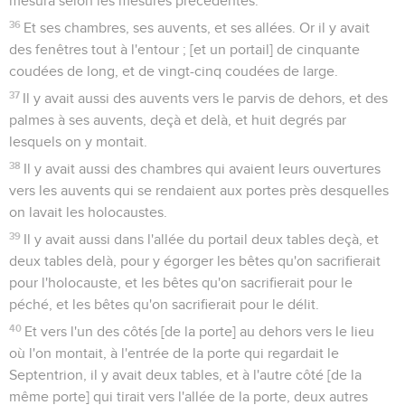
mesura selon les mesures précédentes.
36
Et ses chambres, ses auvents, et ses allées. Or il y avait
des fenêtres tout à l'entour ; [et un portail] de cinquante
coudées de long, et de vingt-cinq coudées de large.
37
Il y avait aussi des auvents vers le parvis de dehors, et des
palmes à ses auvents, deçà et delà, et huit degrés par
lesquels on y montait.
38
Il y avait aussi des chambres qui avaient leurs ouvertures
vers les auvents qui se rendaient aux portes près desquelles
on lavait les holocaustes.
39
Il y avait aussi dans l'allée du portail deux tables deçà, et
deux tables delà, pour y égorger les bêtes qu'on sacrifierait
pour l'holocauste, et les bêtes qu'on sacrifierait pour le
péché, et les bêtes qu'on sacrifierait pour le délit.
40
Et vers l'un des côtés [de la porte] au dehors vers le lieu
où l'on montait, à l'entrée de la porte qui regardait le
Septentrion, il y avait deux tables, et à l'autre côté [de la
même porte] qui tirait vers l'allée de la porte, deux autres