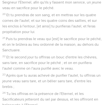
Seigneur l'Eternel, afin qu'ils y fassent mon service, un jeune
veau en sacrifice pour le péché.
20
Et tu prendras de son sang, et en mettras sur les quatre
cornes de l'autel, et sur les quatre coins des saillies, et sur
les enclos à l'entour, [et ainsi] tu purifieras l'autel, et feras
propitiation pour lui.
21
Puis tu prendras le veau qui [est] le sacrifice pour le péché,
et on le brûlera au lieu ordonné de la maison, au dehors du
Sanctuaire.
22
Et le second jour tu offriras un bouc d'entre les chèvres,
sans tare, en sacrifice pour le péché ; et on en purifiera
l'autel comme on l'aura purifié avec le veau.
23
Après que tu auras achevé de purifier l'autel, tu offriras un
jeune veau sans tare, et un bélier sans tare, d'entre les
brebis ;
24
Tu les offriras en la présence de l'Eternel, et les
Sacrificateurs jetteront du sel par dessus, et les offriront en
holocauste à l'Eternel.