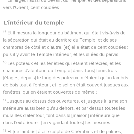
La largeur aussi du devant du Temple, et des séparations
vers l'Orient, cent coudées.
L'intérieur du temple
15
Et il mesura la longueur du bâtiment qui était vis-à-vis de
la séparation qui était au derrière du Temple, et de ses
chambres de côté et d'autre, [et] elle était de cent coudées ;
puis il y avait le Temple intérieur, et les allées du parvis.
16
Les poteaux et les fenêtres qui étaient rétrécies, et les
chambres d'alentour [du Temple] dans [tous] leurs trois
[étages, depuis] le long des poteaux, n'étaient qu'un lambris
de bois tout à l'entour ; et le sol en était couvert jusques aux
fenêtres, qui en étaient couvertes de même ;
17
Jusques au dessus des ouvertures, et jusques à la maison
intérieure aussi bien qu'au dehors, et par dessus toutes les
murailles d'alentour, tant dans la [maison] intérieure que
dans l'extérieure : [en y gardant toutes] les mesures.
18
Et [ce lambris] était sculpté de Chérubins et de palmes,