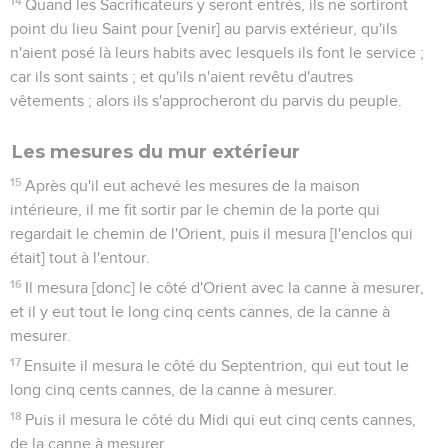
14
Quand les Sacrificateurs y seront entrés, ils ne sortiront
point du lieu Saint pour [venir] au parvis extérieur, qu'ils
n'aient posé là leurs habits avec lesquels ils font le service ;
car ils sont saints ; et qu'ils n'aient revêtu d'autres
vêtements ; alors ils s'approcheront du parvis du peuple.
Les mesures du mur extérieur
15
Après qu'il eut achevé les mesures de la maison
intérieure, il me fit sortir par le chemin de la porte qui
regardait le chemin de l'Orient, puis il mesura [l'enclos qui
était] tout à l'entour.
16
Il mesura [donc] le côté d'Orient avec la canne à mesurer,
et il y eut tout le long cinq cents cannes, de la canne à
mesurer.
17
Ensuite il mesura le côté du Septentrion, qui eut tout le
long cinq cents cannes, de la canne à mesurer.
18
Puis il mesura le côté du Midi qui eut cinq cents cannes,
de la canne à mesurer.