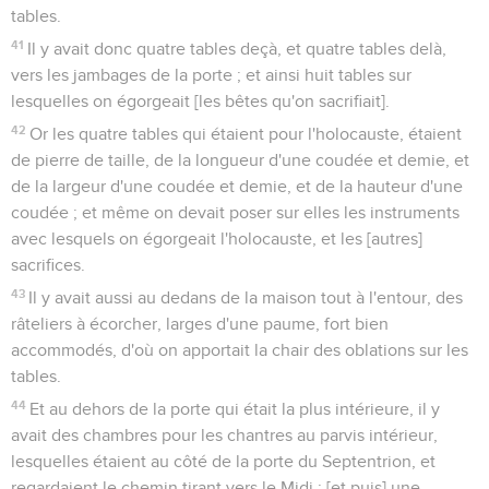
tables.
41
Il y avait donc quatre tables deçà, et quatre tables delà,
vers les jambages de la porte ; et ainsi huit tables sur
lesquelles on égorgeait [les bêtes qu'on sacrifiait].
42
Or les quatre tables qui étaient pour l'holocauste, étaient
de pierre de taille, de la longueur d'une coudée et demie, et
de la largeur d'une coudée et demie, et de la hauteur d'une
coudée ; et même on devait poser sur elles les instruments
avec lesquels on égorgeait l'holocauste, et les [autres]
sacrifices.
43
Il y avait aussi au dedans de la maison tout à l'entour, des
râteliers à écorcher, larges d'une paume, fort bien
accommodés, d'où on apportait la chair des oblations sur les
tables.
44
Et au dehors de la porte qui était la plus intérieure, il y
avait des chambres pour les chantres au parvis intérieur,
lesquelles étaient au côté de la porte du Septentrion, et
regardaient le chemin tirant vers le Midi ; [et puis] une