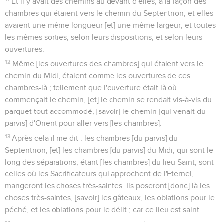
Et il y avait des chemins au devant d'elles, à la façon des
chambres qui étaient vers le chemin du Septentrion, et elles
avaient une même longueur [et] une même largeur, et toutes
les mêmes sorties, selon leurs dispositions, et selon leurs
ouvertures.
12
Même [les ouvertures des chambres] qui étaient vers le
chemin du Midi, étaient comme les ouvertures de ces
chambres-là ; tellement que l'ouverture était là où
commençait le chemin, [et] le chemin se rendait vis-à-vis du
parquet tout accommodé, [savoir] le chemin [qui venait du
parvis] d'Orient pour aller vers [les chambres].
13
Après cela il me dit : les chambres [du parvis] du
Septentrion, [et] les chambres [du parvis] du Midi, qui sont le
long des séparations, étant [les chambres] du lieu Saint, sont
celles où les Sacrificateurs qui approchent de l'Eternel,
mangeront les choses très-saintes. Ils poseront [donc] là les
choses très-saintes, [savoir] les gâteaux, les oblations pour le
péché, et les oblations pour le délit ; car ce lieu est saint.