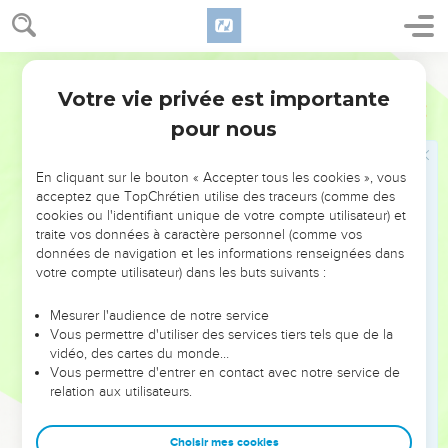
transportée en captivité à cause de son iniquité, parce qu'ils
avaient péché contre moi, et que je leur avais caché ma
Martin
face, et les avais livrés entre les mains de leurs ennemis,
tellement qu'ils étaient tous tombés par l'épée.
Votre vie privée est importante
Ezéchiel
39
24
Je leur avais fait selon leur souillure, et selon leur crime,
pour nous
et je leur avais caché ma face.
25
C'est pourquoi ainsi a dit le Seigneur l'Eternel : maintenant
En cliquant sur le bouton « Accepter tous les cookies », vous
acceptez que TopChrétien utilise des traceurs (comme des
je ramènerai la captivité de Jacob, et j'aurai pitié de toute la
cookies ou l'identifiant unique de votre compte utilisateur) et
maison d'Israël, et je serai jaloux du Nom de ma Sainteté.
traite vos données à caractère personnel (comme vos
26
Après qu'ils auront porté leur ignominie, et tout leur crime,
données de navigation et les informations renseignées dans
votre compte utilisateur) dans les buts suivants :
par lequel ils avaient péché contre moi, quand ils
demeuraient en sûreté dans leur terre, et sans qu'il y eût
Mesurer l'audience de notre service
personne qui les épouvantât.
Vous permettre d'utiliser des services tiers tels que de la
27
vidéo, des cartes du monde…
Parce que je les ramènerai d'entre les peuples, que je les
Vous permettre d'entrer en contact avec notre service de
rassemblerai des pays de leurs ennemis, et que je serai
relation aux utilisateurs.
sanctifié en eux, en la présence de plusieurs nations.
28
Et ils sauront que je suis l'Eternel leur Dieu, lorsqu'après
Choisir mes cookies