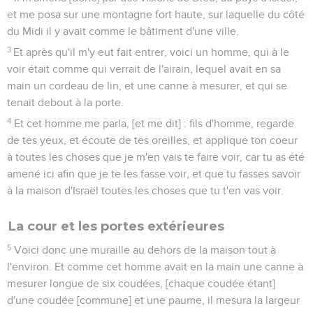
et me posa sur une montagne fort haute, sur laquelle du côté
du Midi il y avait comme le bâtiment d'une ville.
3
Et après qu'il m'y eut fait entrer, voici un homme, qui à le
voir était comme qui verrait de l'airain, lequel avait en sa
main un cordeau de lin, et une canne à mesurer, et qui se
tenait debout à la porte.
4
Et cet homme me parla, [et me dit] : fils d'homme, regarde
de tes yeux, et écoute de tes oreilles, et applique ton coeur
à toutes les choses que je m'en vais te faire voir, car tu as été
amené ici afin que je te les fasse voir, et que tu fasses savoir
à la maison d'Israël toutes les choses que tu t'en vas voir.
La cour et les portes extérieures
5
Voici donc une muraille au dehors de la maison tout à
l'environ. Et comme cet homme avait en la main une canne à
mesurer longue de six coudées, [chaque coudée étant]
d'une coudée [commune] et une paume, il mesura la largeur