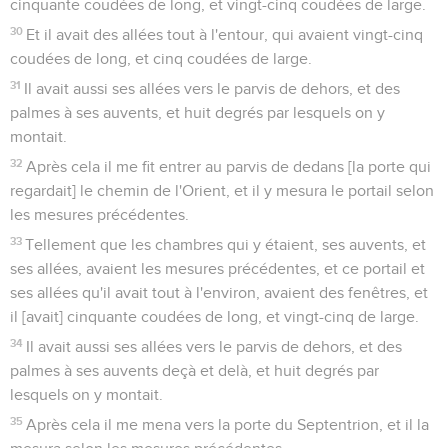
cinquante coudées de long, et vingt-cinq coudées de large.
30
Et il avait des allées tout à l'entour, qui avaient vingt-cinq
coudées de long, et cinq coudées de large.
31
Il avait aussi ses allées vers le parvis de dehors, et des
palmes à ses auvents, et huit degrés par lesquels on y
montait.
32
Après cela il me fit entrer au parvis de dedans [la porte qui
regardait] le chemin de l'Orient, et il y mesura le portail selon
les mesures précédentes.
33
Tellement que les chambres qui y étaient, ses auvents, et
ses allées, avaient les mesures précédentes, et ce portail et
ses allées qu'il avait tout à l'environ, avaient des fenêtres, et
il [avait] cinquante coudées de long, et vingt-cinq de large.
34
Il avait aussi ses allées vers le parvis de dehors, et des
palmes à ses auvents deçà et delà, et huit degrés par
lesquels on y montait.
35
Après cela il me mena vers la porte du Septentrion, et il la