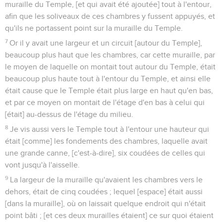
muraille du Temple, [et qui avait été ajoutée] tout à l'entour,
afin que les soliveaux de ces chambres y fussent appuyés, et
qu'ils ne portassent point sur la muraille du Temple.
7
Or il y avait une largeur et un circuit [autour du Temple],
beaucoup plus haut que les chambres, car cette muraille, par
le moyen de laquelle on montait tout autour du Temple, était
beaucoup plus haute tout à l'entour du Temple, et ainsi elle
était cause que le Temple était plus large en haut qu'en bas,
et par ce moyen on montait de l'étage d'en bas à celui qui
[était] au-dessus de l'étage du milieu.
8
Je vis aussi vers le Temple tout à l'entour une hauteur qui
était [comme] les fondements des chambres, laquelle avait
une grande canne, [c'est-à-dire], six coudées de celles qui
vont jusqu'à l'aisselle.
9
La largeur de la muraille qu'avaient les chambres vers le
dehors, était de cinq coudées ; lequel [espace] était aussi
[dans la muraille], où on laissait quelque endroit qui n'était
point bâti ; [et ces deux murailles étaient] ce sur quoi étaient