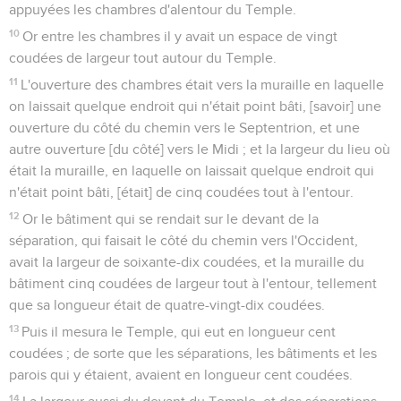
appuyées les chambres d'alentour du Temple.
10
Or entre les chambres il y avait un espace de vingt
coudées de largeur tout autour du Temple.
11
L'ouverture des chambres était vers la muraille en laquelle
on laissait quelque endroit qui n'était point bâti, [savoir] une
ouverture du côté du chemin vers le Septentrion, et une
autre ouverture [du côté] vers le Midi ; et la largeur du lieu où
était la muraille, en laquelle on laissait quelque endroit qui
n'était point bâti, [était] de cinq coudées tout à l'entour.
12
Or le bâtiment qui se rendait sur le devant de la
séparation, qui faisait le côté du chemin vers l'Occident,
avait la largeur de soixante-dix coudées, et la muraille du
bâtiment cinq coudées de largeur tout à l'entour, tellement
que sa longueur était de quatre-vingt-dix coudées.
13
Puis il mesura le Temple, qui eut en longueur cent
coudées ; de sorte que les séparations, les bâtiments et les
parois qui y étaient, avaient en longueur cent coudées.
14