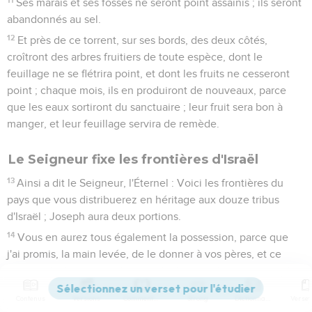
Ses marais et ses fosses ne seront point assainis ; ils seront
abandonnés au sel.
12
Et près de ce torrent, sur ses bords, des deux côtés,
croîtront des arbres fruitiers de toute espèce, dont le
feuillage ne se flétrira point, et dont les fruits ne cesseront
point ; chaque mois, ils en produiront de nouveaux, parce
que les eaux sortiront du sanctuaire ; leur fruit sera bon à
manger, et leur feuillage servira de remède.
Le Seigneur fixe les frontières d'Israël
13
Ainsi a dit le Seigneur, l'Éternel : Voici les frontières du
pays que vous distribuerez en héritage aux douze tribus
d'Israël ; Joseph aura deux portions.
14
Vous en aurez tous également la possession, parce que
j'ai promis, la main levée, de le donner à vos pères, et ce
pays-là vous tombera en partage.
15
Voici la frontière du pays du côté du Nord : depuis la
Contenus
Versions
Commentaires
Strong
Dictionnaire
grande mer, le chemin de Hethlon jusqu'à Tsédad,