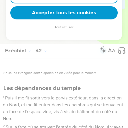
25
Des chérubins et des palmes étaient sculptés sur les
portes du temple, comme sur les murs. Sur le devant du
Accepter tous les cookies
vestibule, en dehors, se trouvait un entablement de bois.
26
Il y avait également des fenêtres grillées, et des palmes
Tout refuser
de part et d'autre, aux côtés du vestibule, aux chambres
latérales de la maison et aux entablements.
Ezéchiel
42
Seuls les Évangiles sont disponibles en vidéo pour le moment.
Les dépendances du temple
1
Puis il me fit sortir vers le parvis extérieur, dans la direction
du Nord, et me fit entrer dans les chambres qui se trouvaient
en face de l'espace vide, vis-à-vis du bâtiment du côté du
Nord.
2
Sur la face où se trouvait l'entrée du côté du Nord, il y avait