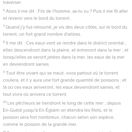
traverser.
6
Alors il me dit : Fils de l'homme, as-tu vu ? Puis il me fit aller
et revenir vers le bord du torrent.
7
Quand j'y fus retourné, je vis des deux côtés, sur le bord du
torrent, un fort grand nombre d'arbres.
8
Il me dit : Ces eaux vont se rendre dans le district oriental ;
elles descendront dans la plaine, et entreront dans la mer ; et
lorsqu'elles se seront jetées dans la mer, les eaux de la mer
en deviendront saines.
9
Tout être vivant qui se meut, vivra partout où le torrent
coulera, et il y aura une fort grande quantité de poissons ; et
là où ces eaux arriveront, les eaux deviendront saines, et
tout vivra où arrivera ce torrent.
10
Les pêcheurs se tiendront le long de cette mer ; depuis
En-Guédi jusqu'à En-Églaïm on étendra les filets, et le
poisson sera fort nombreux, chacun selon son espèce,
comme le poisson de la grande mer.
11