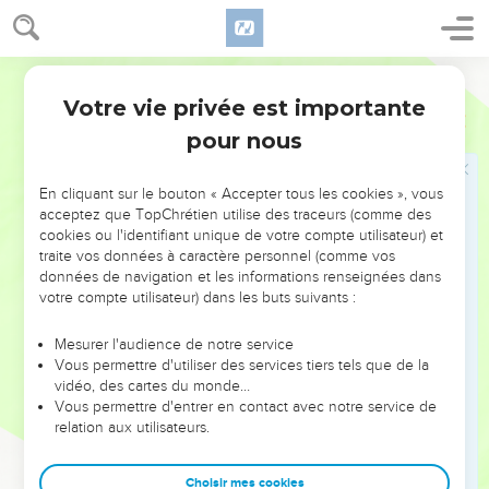
pourtour, à l'intérieur et à l'extérieur, tout avait les mêmes
dimensions.
18
On y avait sculpté des chérubins et des palmes, une palme
Ostervald
entre deux chérubins ; chaque chérubin avait deux faces,
Votre vie privée est importante
Ezéchiel
41
19
Un visage humain d'un côté vers la palme, un visage de
pour nous
lion de l'autre côté vers la palme ; telles étaient les
sculptures de toute la maison, tout autour.
En cliquant sur le bouton « Accepter tous les cookies », vous
20
Du sol jusqu'au-dessus de la porte, il y avait des chérubins
acceptez que TopChrétien utilise des traceurs (comme des
et des palmes sculptés, ainsi que sur la muraille du temple.
cookies ou l'identifiant unique de votre compte utilisateur) et
traite vos données à caractère personnel (comme vos
21
Les poteaux du temple étaient carrés, et la façade du lieu
données de navigation et les informations renseignées dans
très-saint avait le même aspect.
votre compte utilisateur) dans les buts suivants :
22
L'autel était de bois, haut de trois coudées, long de deux.
Mesurer l'audience de notre service
Ses angles, sa longueur et ses côtés, étaient de bois. Il me
Vous permettre d'utiliser des services tiers tels que de la
dit : C'est ici la table qui est devant l'Éternel.
vidéo, des cartes du monde…
23
Vous permettre d'entrer en contact avec notre service de
Le temple et le lieu très-saint avaient deux portes ;
relation aux utilisateurs.
24
Les deux portes avaient deux battants qui se repliaient,
deux battants pour une porte, deux pour l'autre.
Choisir mes cookies