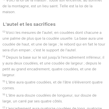
Voici la loi de la maison : toute son enceinte, au sommet
de la montagne, est un lieu saint. Telle est la loi de la
maison.
L'autel et les sacrifices
13
Voici les mesures de l'autel, en coudées dont chacune a
une palme de plus que la coudée usuelle. La base aura une
coudée de haut, et une de large ; le rebord qui en fait le tour
sera d'un empan ; c'est le support de l'autel.
14
Depuis la base sur le sol jusqu'à l'encadrement inférieur, il
y aura deux coudées, et une coudée de largeur ; depuis le
petit au grand encadrement, quatre coudées, et une de
largeur.
15
L'âtre aura quatre coudées, et de l'âtre s'élèveront quatre
cornes.
16
L'âtre aura douze coudées de longueur, sur douze de
large, un carré par ses quatre côtés.
17
L'encadrement aura quatorze coudées de long, quatorze