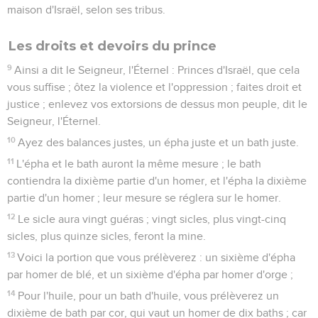
maison d'Israël, selon ses tribus.
Les droits et devoirs du prince
9
Ainsi a dit le Seigneur, l'Éternel : Princes d'Israël, que cela
vous suffise ; ôtez la violence et l'oppression ; faites droit et
justice ; enlevez vos extorsions de dessus mon peuple, dit le
Seigneur, l'Éternel.
10
Ayez des balances justes, un épha juste et un bath juste.
11
L'épha et le bath auront la même mesure ; le bath
contiendra la dixième partie d'un homer, et l'épha la dixième
partie d'un homer ; leur mesure se réglera sur le homer.
12
Le sicle aura vingt guéras ; vingt sicles, plus vingt-cinq
sicles, plus quinze sicles, feront la mine.
13
Voici la portion que vous prélèverez : un sixième d'épha
par homer de blé, et un sixième d'épha par homer d'orge ;
14
Pour l'huile, pour un bath d'huile, vous prélèverez un
dixième de bath par cor, qui vaut un homer de dix baths ; car