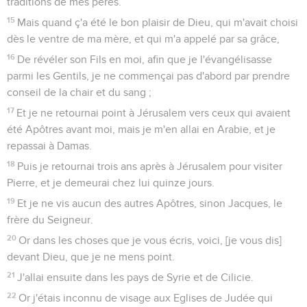
traditions de mes pères.
15
Mais quand ç'a été le bon plaisir de Dieu, qui m'avait choisi
dès le ventre de ma mère, et qui m'a appelé par sa grâce,
16
De révéler son Fils en moi, afin que je l'évangélisasse
parmi les Gentils, je ne commençai pas d'abord par prendre
conseil de la chair et du sang ;
17
Et je ne retournai point à Jérusalem vers ceux qui avaient
été Apôtres avant moi, mais je m'en allai en Arabie, et je
repassai à Damas.
18
Puis je retournai trois ans après à Jérusalem pour visiter
Pierre, et je demeurai chez lui quinze jours.
19
Et je ne vis aucun des autres Apôtres, sinon Jacques, le
frère du Seigneur.
20
Or dans les choses que je vous écris, voici, [je vous dis]
devant Dieu, que je ne mens point.
21
J'allai ensuite dans les pays de Syrie et de Cilicie.
22
Or j'étais inconnu de visage aux Eglises de Judée qui