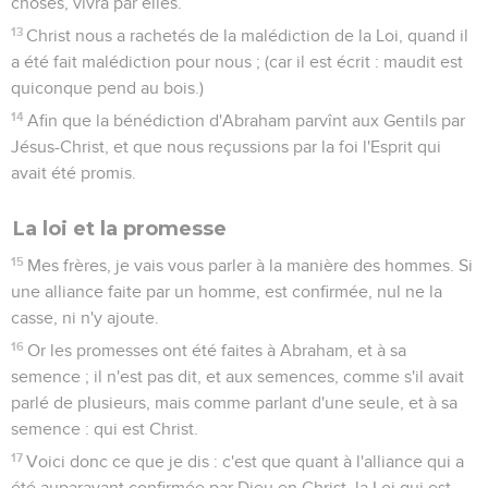
choses, vivra par elles.
13
Christ nous a rachetés de la malédiction de la Loi, quand il
a été fait malédiction pour nous ; (car il est écrit : maudit est
quiconque pend au bois.)
14
Afin que la bénédiction d'Abraham parvînt aux Gentils par
Jésus-Christ, et que nous reçussions par la foi l'Esprit qui
avait été promis.
La loi et la promesse
15
Mes frères, je vais vous parler à la manière des hommes. Si
une alliance faite par un homme, est confirmée, nul ne la
casse, ni n'y ajoute.
16
Or les promesses ont été faites à Abraham, et à sa
semence ; il n'est pas dit, et aux semences, comme s'il avait
parlé de plusieurs, mais comme parlant d'une seule, et à sa
semence : qui est Christ.
17
Voici donc ce que je dis : c'est que quant à l'alliance qui a
été auparavant confirmée par Dieu en Christ, la Loi qui est