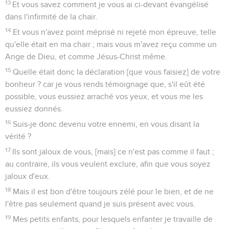
13
Et vous savez comment je vous ai ci-devant évangélisé
dans l'infirmité de la chair.
14
Et vous n'avez point méprisé ni rejeté mon épreuve, telle
qu'elle était en ma chair ; mais vous m'avez reçu comme un
Ange de Dieu, et comme Jésus-Christ même.
15
Quelle était donc la déclaration [que vous faisiez] de votre
bonheur ? car je vous rends témoignage que, s'il eût été
possible, vous eussiez arraché vos yeux, et vous me les
eussiez donnés.
16
Suis-je donc devenu votre ennemi, en vous disant la
vérité ?
17
Ils sont jaloux de vous, [mais] ce n'est pas comme il faut ;
au contraire, ils vous veulent exclure, afin que vous soyez
jaloux d'eux.
18
Mais il est bon d'être toujours zélé pour le bien, et de ne
l'être pas seulement quand je suis présent avec vous.
19
Mes petits enfants, pour lesquels enfanter je travaille de