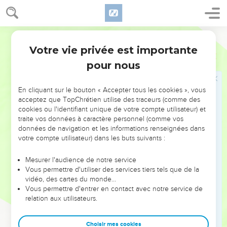
*apôtres l’ont soutenu (2.1-10). Il a même défendu le
véritable Evangile en face de Pierre à Antioche (2.11-21).
Martin
Puis il répond à ceux qui voudraient imposer les pratiques
Votre vie privée est importante
Galates
Introduction
juives aux chrétiens d’origine païenne (3.1 à 4.12). Le
pour nous
chrétien est déclaré juste par la foi, selon la promesse faite
à *Abraham (3.1-14).
En cliquant sur le bouton « Accepter tous les cookies », vous
acceptez que TopChrétien utilise des traceurs (comme des
Il rappelle ensuite le rôle de la Loi, de conduire au Christ, et
cookies ou l'identifiant unique de votre compte utilisateur) et
par contraste, celui de la foi (3.15-29). La foi en Jésus-Christ
traite vos données à caractère personnel (comme vos
données de navigation et les informations renseignées dans
nous fait changer de statut. Nous ne sommes plus esclaves
votre compte utilisateur) dans les buts suivants :
mais fils (4.1-11).
Mesurer l'audience de notre service
A partir de 4.12 Paul encourage les Galates à se maintenir
Vous permettre d'utiliser des services tiers tels que de la
dans la liberté que le Christ leur a acquise en se séparant
vidéo, des cartes du monde…
des adversaires (4.12 à 5.12) puis il décrit ce qu’est la vie par
Vous permettre d'entrer en contact avec notre service de
relation aux utilisateurs.
l’Esprit Saint (5.13 à 6.10).
Cette lettre dépeint l’un des dangers qui menace l’Eglise de
Choisir mes cookies