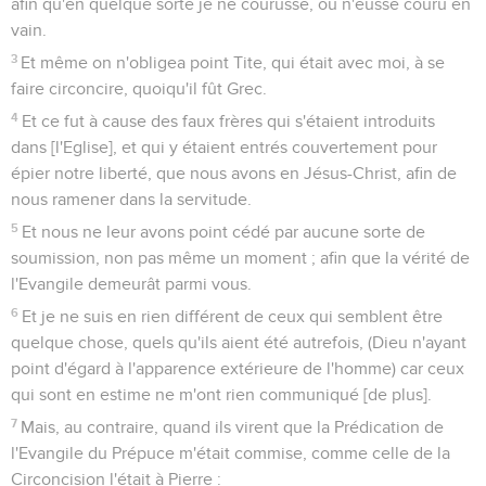
afin qu'en quelque sorte je ne courusse, ou n'eusse couru en
vain.
3
Et même on n'obligea point Tite, qui était avec moi, à se
faire circoncire, quoiqu'il fût Grec.
4
Et ce fut à cause des faux frères qui s'étaient introduits
dans [l'Eglise], et qui y étaient entrés couvertement pour
épier notre liberté, que nous avons en Jésus-Christ, afin de
nous ramener dans la servitude.
5
Et nous ne leur avons point cédé par aucune sorte de
soumission, non pas même un moment ; afin que la vérité de
l'Evangile demeurât parmi vous.
6
Et je ne suis en rien différent de ceux qui semblent être
quelque chose, quels qu'ils aient été autrefois, (Dieu n'ayant
point d'égard à l'apparence extérieure de l'homme) car ceux
qui sont en estime ne m'ont rien communiqué [de plus].
7
Mais, au contraire, quand ils virent que la Prédication de
l'Evangile du Prépuce m'était commise, comme celle de la
Circoncision l'était à Pierre :