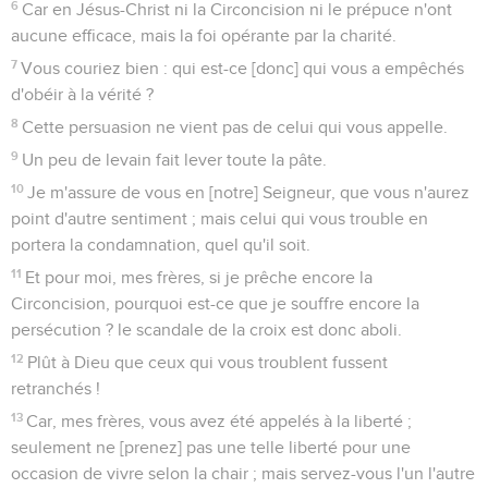
6
Car en Jésus-Christ ni la Circoncision ni le prépuce n'ont
aucune efficace, mais la foi opérante par la charité.
7
Vous couriez bien : qui est-ce [donc] qui vous a empêchés
d'obéir à la vérité ?
8
Cette persuasion ne vient pas de celui qui vous appelle.
9
Un peu de levain fait lever toute la pâte.
10
Je m'assure de vous en [notre] Seigneur, que vous n'aurez
point d'autre sentiment ; mais celui qui vous trouble en
portera la condamnation, quel qu'il soit.
11
Et pour moi, mes frères, si je prêche encore la
Circoncision, pourquoi est-ce que je souffre encore la
persécution ? le scandale de la croix est donc aboli.
12
Plût à Dieu que ceux qui vous troublent fussent
retranchés !
13
Car, mes frères, vous avez été appelés à la liberté ;
seulement ne [prenez] pas une telle liberté pour une
occasion de vivre selon la chair ; mais servez-vous l'un l'autre