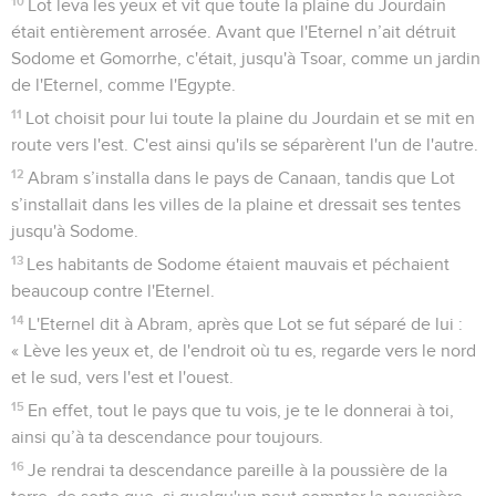
10
Lot leva les yeux et vit que toute la plaine du Jourdain
était entièrement arrosée. Avant que l'Eternel n’ait détruit
Sodome et Gomorrhe, c'était, jusqu'à Tsoar, comme un jardin
de l'Eternel, comme l'Egypte.
11
Lot choisit pour lui toute la plaine du Jourdain et se mit en
route vers l'est. C'est ainsi qu'ils se séparèrent l'un de l'autre.
12
Abram s’installa dans le pays de Canaan, tandis que Lot
s’installait dans les villes de la plaine et dressait ses tentes
jusqu'à Sodome.
13
Les habitants de Sodome étaient mauvais et péchaient
beaucoup contre l'Eternel.
14
L'Eternel dit à Abram, après que Lot se fut séparé de lui :
« Lève les yeux et, de l'endroit où tu es, regarde vers le nord
et le sud, vers l'est et l'ouest.
15
En effet, tout le pays que tu vois, je te le donnerai à toi,
ainsi qu’à ta descendance pour toujours.
16
Je rendrai ta descendance pareille à la poussière de la