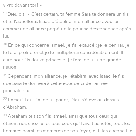
vivre devant toi ! »
19
Dieu dit : « C’est certain, ta femme Sara te donnera un fils
et tu l'appelleras Isaac. J'établirai mon alliance avec lui
comme une alliance perpétuelle pour sa descendance après
lui.
20
En ce qui concerne Ismaël, je t'ai exaucé : je le bénirai, je
le ferai proliférer et je le multiplierai considérablement. Il
aura pour fils douze princes et je ferai de lui une grande
nation.
21
Cependant, mon alliance, je l'établirai avec Isaac, le fils
que Sara te donnera à cette époque-ci de l'année
prochaine. »
22
Lorsqu'il eut fini de lui parler, Dieu s'éleva au-dessus
d'Abraham.
23
Abraham prit son fils Ismaël, ainsi que tous ceux qui
étaient nés chez lui et tous ceux qu'il avait achetés, tous les
hommes parmi les membres de son foyer, et il les circoncit le