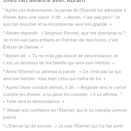
Dieu fait alliance avec Abram
1
Après ces événements, la parole de l'Eternel fut adressée à
Abram dans une vision. Il dit : « Abram, n’aie pas peur ! Je
suis ton bouclier et ta récompense sera très grande. »
2
Abram répondit : « Seigneur Eternel, que me donneras-tu ?
Je m'en vais sans enfants et l'héritier de mes biens, c'est
Eliézer de Damas. »
3
Abram dit : « Tu ne m'as pas donné de descendance, et
c’est un serviteur de ma famille qui sera mon héritier. »
4
Alors l'Eternel lui adressa la parole : « Ce n'est pas lui qui
sera ton héritier, mais bien celui qui naîtra de toi. »
5
Après l'avoir conduit dehors, il dit : « Regarde vers le ciel et
compte les étoiles, si tu peux les compter. » Il lui affirma : *
« Telle sera ta descendance. »
6
*Abram eut confiance en l'Eternel, qui le lui compta comme
justice.
7
L'Eternel lui dit encore : « Je suis l'Eternel qui t'ai fait sortir