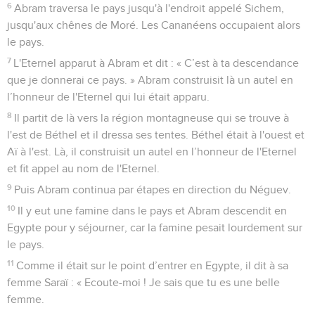
6
Abram traversa le pays jusqu'à l'endroit appelé Sichem,
jusqu'aux chênes de Moré. Les Cananéens occupaient alors
le pays.
7
L'Eternel apparut à Abram et dit : « C’est à ta descendance
que je donnerai ce pays. » Abram construisit là un autel en
l’honneur de l'Eternel qui lui était apparu.
8
Il partit de là vers la région montagneuse qui se trouve à
l'est de Béthel et il dressa ses tentes. Béthel était à l'ouest et
Aï à l'est. Là, il construisit un autel en l’honneur de l'Eternel
et fit appel au nom de l'Eternel.
9
Puis Abram continua par étapes en direction du Néguev.
10
Il y eut une famine dans le pays et Abram descendit en
Egypte pour y séjourner, car la famine pesait lourdement sur
le pays.
11
Comme il était sur le point d’entrer en Egypte, il dit à sa
femme Saraï : « Ecoute-moi ! Je sais que tu es une belle
femme.