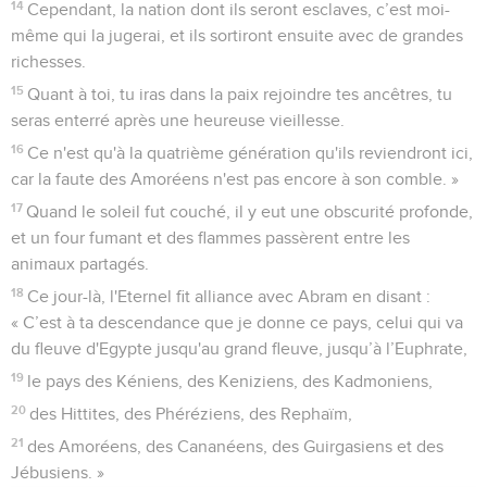
14
Cependant, la nation dont ils seront esclaves, c’est moi-
même qui la jugerai, et ils sortiront ensuite avec de grandes
richesses.
15
Quant à toi, tu iras dans la paix rejoindre tes ancêtres, tu
seras enterré après une heureuse vieillesse.
16
Ce n'est qu'à la quatrième génération qu'ils reviendront ici,
car la faute des Amoréens n'est pas encore à son comble. »
17
Quand le soleil fut couché, il y eut une obscurité profonde,
et un four fumant et des flammes passèrent entre les
animaux partagés.
18
Ce jour-là, l'Eternel fit alliance avec Abram en disant :
« C’est à ta descendance que je donne ce pays, celui qui va
du fleuve d'Egypte jusqu'au grand fleuve, jusqu’à l’Euphrate,
19
le pays des Kéniens, des Keniziens, des Kadmoniens,
20
des Hittites, des Phéréziens, des Rephaïm,
21
des Amoréens, des Cananéens, des Guirgasiens et des
Jébusiens. »