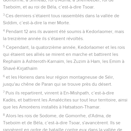
Tseboïm, et au roi de Béla, c’est-à-dire Tsoar.
3
Ces derniers s’étaient tous rassemblés dans la vallée de
Siddim, c’est-à-dire la mer Morte.
4
Pendant 12 ans ils avaient été soumis à Kedorlaomer, mais
la treizième année ils s’étaient révoltés.
5
Cependant, la quatorzième année, Kedorlaomer et les rois
qui étaient ses alliés se mirent en marche et battirent les
Rephaïm à Ashteroth-Karnaïm, les Zuzim à Ham, les Emim à
Shavé-Kirjathaïm
6
et les Horiens dans leur région montagneuse de Séir,
jusqu'au chêne de Paran qui se trouve près du désert.
7
Puis ils repartirent, vinrent à En-Mishpath, c’est-à-dire
Kadès, et battirent les Amalécites sur tout leur territoire, ainsi
que les Amoréens installés à Hatsatson-Thamar.
8
Alors les rois de Sodome, de Gomorrhe, d'Adma, de
Tseboïm et de Béla, c’est-à-dire Tsoar, s'avancèrent. Ils se
rangèrent en ordre de bataille contre eux dans la vallée de