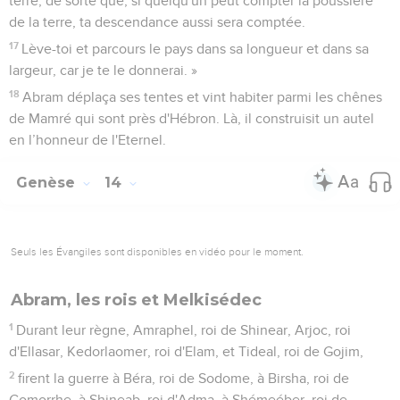
terre, de sorte que, si quelqu'un peut compter la poussière
de la terre, ta descendance aussi sera comptée.
17
Lève-toi et parcours le pays dans sa longueur et dans sa
largeur, car je te le donnerai. »
18
Abram déplaça ses tentes et vint habiter parmi les chênes
de Mamré qui sont près d'Hébron. Là, il construisit un autel
en l’honneur de l'Eternel.
Genèse
14
Seuls les Évangiles sont disponibles en vidéo pour le moment.
Abram, les rois et Melkisédec
1
Durant leur règne, Amraphel, roi de Shinear, Arjoc, roi
d'Ellasar, Kedorlaomer, roi d'Elam, et Tideal, roi de Gojim,
2
firent la guerre à Béra, roi de Sodome, à Birsha, roi de
Gomorrhe, à Shineab, roi d'Adma, à Shémeéber, roi de