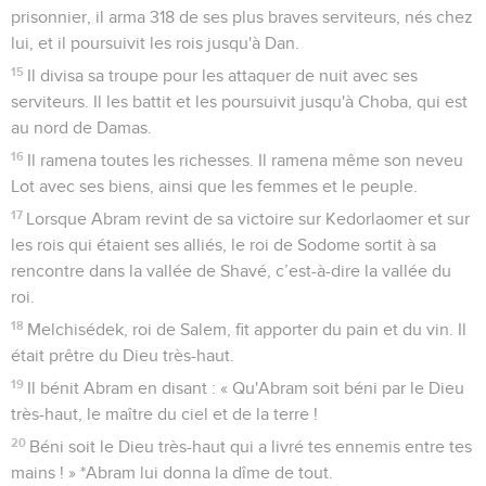
prisonnier, il arma 318 de ses plus braves serviteurs, nés chez
lui, et il poursuivit les rois jusqu'à Dan.
15
Il divisa sa troupe pour les attaquer de nuit avec ses
serviteurs. Il les battit et les poursuivit jusqu'à Choba, qui est
au nord de Damas.
16
Il ramena toutes les richesses. Il ramena même son neveu
Lot avec ses biens, ainsi que les femmes et le peuple.
17
Lorsque Abram revint de sa victoire sur Kedorlaomer et sur
les rois qui étaient ses alliés, le roi de Sodome sortit à sa
rencontre dans la vallée de Shavé, c’est-à-dire la vallée du
roi.
18
Melchisédek, roi de Salem, fit apporter du pain et du vin. Il
était prêtre du Dieu très-haut.
19
Il bénit Abram en disant : « Qu'Abram soit béni par le Dieu
très-haut, le maître du ciel et de la terre !
20
Béni soit le Dieu très-haut qui a livré tes ennemis entre tes
mains ! » *Abram lui donna la dîme de tout.