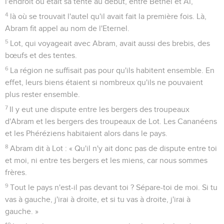
l'endroit où était sa tente au début, entre Béthel et Aï,
4
là où se trouvait l'autel qu'il avait fait la première fois. Là,
Abram fit appel au nom de l'Eternel.
5
Lot, qui voyageait avec Abram, avait aussi des brebis, des
bœufs et des tentes.
6
La région ne suffisait pas pour qu'ils habitent ensemble. En
effet, leurs biens étaient si nombreux qu'ils ne pouvaient
plus rester ensemble.
7
Il y eut une dispute entre les bergers des troupeaux
d'Abram et les bergers des troupeaux de Lot. Les Cananéens
et les Phéréziens habitaient alors dans le pays.
8
Abram dit à Lot : « Qu'il n'y ait donc pas de dispute entre toi
et moi, ni entre tes bergers et les miens, car nous sommes
frères.
9
Tout le pays n'est-il pas devant toi ? Sépare-toi de moi. Si tu
vas à gauche, j'irai à droite, et si tu vas à droite, j'irai à
gauche. »