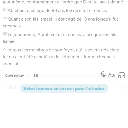
jour même, conformément à l'ordre que Dieu lui avait donné.
24
Abraham était âgé de 99 ans lorsqu'il fut circoncis.
25
Quant à son fils Ismaël, il était âgé de 13 ans lorsqu'il fut
circoncis.
26
Le jour même, Abraham fut circoncis, ainsi que son fils
Ismaël,
27
et tous les membres de son foyer, qu’ils soient nés chez
lui ou aient été achetés à des étrangers, furent circoncis
avec lui.
Genèse
18
Contenus
Versions
Commentaires
Strong
Dictionnaire
Seuls les Évangiles sont disponibles en vidéo pour le moment.
Dieu annonce que Sara aura un fils
Paramètres de lecture
1
L'Eternel apparut à Abraham parmi les chênes de Mamré,
Afficher les numéros de versets