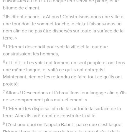
cuisons-les au feu ! » La brique leur servit de pierre, et le
bitume de ciment.
4
Ils dirent encore : « Allons ! Construisons-nous une ville et
une tour dont le sommet touche le ciel et faisons-nous un
nom afin de ne pas être dispersés sur toute la surface de la
terre. »
5
L'Eternel descendit pour voir la ville et la tour que
construisaient les hommes,
6
et il dit : « Les voici qui forment un seul peuple et ont tous
une même langue, et voilà ce qu'ils ont entrepris !
Maintenant, rien ne les retiendra de faire tout ce qu'ils ont
projeté.
7
Allons ! Descendons et là brouillons leur langage afin qu'ils
ne se comprennent plus mutuellement. »
8
L'Eternel les dispersa loin de là sur toute la surface de la
terre. Alors ils arrêtèrent de construire la ville.
9
C'est pourquoi on l’appela Babel : parce que c'est là que
l'Eternel brouilla le langage de toute la terre et c'est de là