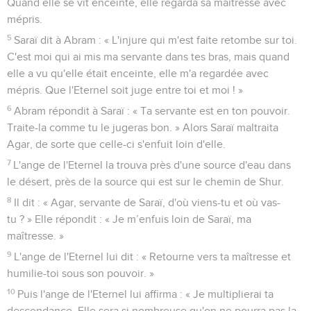
Quand elle se vit enceinte, elle regarda sa maîtresse avec
mépris.
5
Saraï dit à Abram : « L'injure qui m'est faite retombe sur toi.
C'est moi qui ai mis ma servante dans tes bras, mais quand
elle a vu qu'elle était enceinte, elle m'a regardée avec
mépris. Que l'Eternel soit juge entre toi et moi ! »
6
Abram répondit à Saraï : « Ta servante est en ton pouvoir.
Traite-la comme tu le jugeras bon. » Alors Saraï maltraita
Agar, de sorte que celle-ci s'enfuit loin d'elle.
7
L'ange de l'Eternel la trouva près d'une source d'eau dans
le désert, près de la source qui est sur le chemin de Shur.
8
Il dit : « Agar, servante de Saraï, d'où viens-tu et où vas-
tu ? » Elle répondit : « Je m’enfuis loin de Saraï, ma
maîtresse. »
9
L'ange de l'Eternel lui dit : « Retourne vers ta maîtresse et
humilie-toi sous son pouvoir. »
10
Puis l'ange de l'Eternel lui affirma : « Je multiplierai ta
descendance. Elle sera si nombreuse qu'on ne pourra pas la