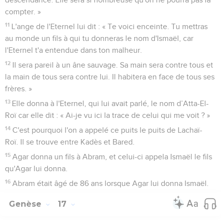
compter. »
11
L'ange de l'Eternel lui dit : « Te voici enceinte. Tu mettras
au monde un fils à qui tu donneras le nom d'Ismaël, car
l'Eternel t'a entendue dans ton malheur.
12
Il sera pareil à un âne sauvage. Sa main sera contre tous et
la main de tous sera contre lui. Il habitera en face de tous ses
frères. »
13
Elle donna à l'Eternel, qui lui avait parlé, le nom d’Atta-El-
Roï car elle dit : « Ai-je vu ici la trace de celui qui me voit ? »
14
C'est pourquoi l'on a appelé ce puits le puits de Lachaï-
Roï. Il se trouve entre Kadès et Bared.
15
Agar donna un fils à Abram, et celui-ci appela Ismaël le fils
qu'Agar lui donna.
16
Abram était âgé de 86 ans lorsque Agar lui donna Ismaël.
Genèse
17