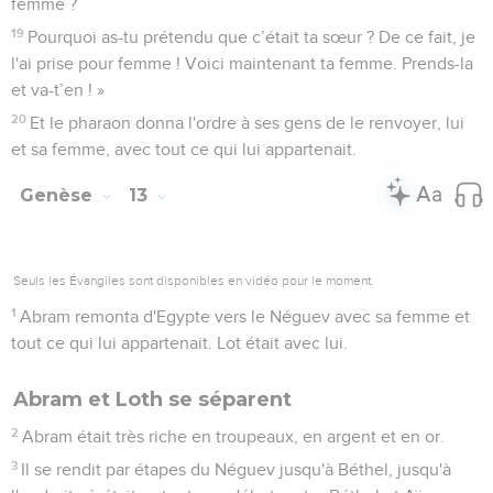
femme ?
19
Pourquoi as-tu prétendu que c’était ta sœur ? De ce fait, je
l'ai prise pour femme ! Voici maintenant ta femme. Prends-la
et va-t’en ! »
20
Et le pharaon donna l'ordre à ses gens de le renvoyer, lui
et sa femme, avec tout ce qui lui appartenait.
Genèse
13
Seuls les Évangiles sont disponibles en vidéo pour le moment.
1
Abram remonta d'Egypte vers le Néguev avec sa femme et
tout ce qui lui appartenait. Lot était avec lui.
Abram et Loth se séparent
2
Abram était très riche en troupeaux, en argent et en or.
3
Il se rendit par étapes du Néguev jusqu'à Béthel, jusqu'à