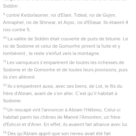
Siddim :
9
contre Kedorlaomer, roi d'Elam, Tideal, roi de Gojim,
Amraphel, roi de Shinear, et Arjoc, roi d'Ellasar. Ils étaient 4
rois contre 5.
10
La vallée de Siddim était couverte de puits de bitume. Le
roi de Sodome et celui de Gomorrhe prirent la fuite et y
tombèrent ; le reste s'enfuit vers la montagne.
11
Les vainqueurs s’emparèrent de toutes les richesses de
Sodome et de Gomorrhe et de toutes leurs provisions, puis
ils s'en allèrent.
12
Ils s’emparèrent aussi, avec ses biens, de Lot, le fils du
frère d'Abram, avant de s’en aller. C’est qu’il habitait à
Sodome.
13
Un rescapé vint l'annoncer à Abram l'Hébreu. Celui-ci
habitait parmi les chênes de Mamré l'Amoréen, un frère
d'Eshcol et d'Aner. En effet, ils avaient fait alliance avec lui.
14
Dès qu'Abram apprit que son neveu avait été fait