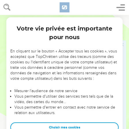
21
Le frère aîné de Japhet, Sem, eut aussi des fils. Il fut
l’ancêtre de tous les descendants d'Héber.
22
Segond 21
Les fils de Sem furent Elam, Assur, Arpacshad, Lud et
Aram.
Votre vie privée est importante
Genèse
10
23
Les fils d'Aram : Uts, Hul, Guéter et Mash.
pour nous
24
Arpacshad eut pour fils Shélach et Shélach eut Héber.
En cliquant sur le bouton « Accepter tous les cookies », vous
25
Héber eut deux fils. Le nom de l'un était Péleg, parce que
acceptez que TopChrétien utilise des traceurs (comme des
c’est à son époque que la terre fut partagée, et celui de son
cookies ou l'identifiant unique de votre compte utilisateur) et
frère était Jokthan.
traite vos données à caractère personnel (comme vos
données de navigation et les informations renseignées dans
26
Jokthan eut pour fils Almodad, Shéleph, Hatsarmaveth,
votre compte utilisateur) dans les buts suivants :
Jérach,
27
Hadoram, Uzal, Dikla,
Mesurer l'audience de notre service
Vous permettre d'utiliser des services tiers tels que de la
28
Obal, Abimaël, Séba,
vidéo, des cartes du monde…
29
Vous permettre d'entrer en contact avec notre service de
Ophir, Havila et Jobab. Tous ceux-là furent les fils de
relation aux utilisateurs.
Jokthan.
30
Ils habitèrent depuis Mésha jusqu'à Sephar, la montagne
Choisir mes cookies