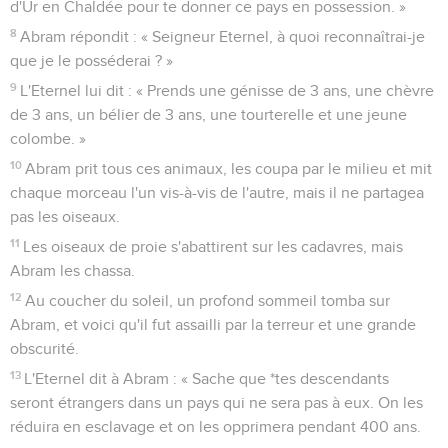
d'Ur en Chaldée pour te donner ce pays en possession. »
8
Abram répondit : « Seigneur Eternel, à quoi reconnaîtrai-je
que je le posséderai ? »
9
L'Eternel lui dit : « Prends une génisse de 3 ans, une chèvre
de 3 ans, un bélier de 3 ans, une tourterelle et une jeune
colombe. »
10
Abram prit tous ces animaux, les coupa par le milieu et mit
chaque morceau l'un vis-à-vis de l'autre, mais il ne partagea
pas les oiseaux.
11
Les oiseaux de proie s'abattirent sur les cadavres, mais
Abram les chassa.
12
Au coucher du soleil, un profond sommeil tomba sur
Abram, et voici qu'il fut assailli par la terreur et une grande
obscurité.
13
L'Eternel dit à Abram : « Sache que *tes descendants
seront étrangers dans un pays qui ne sera pas à eux. On les
réduira en esclavage et on les opprimera pendant 400 ans.