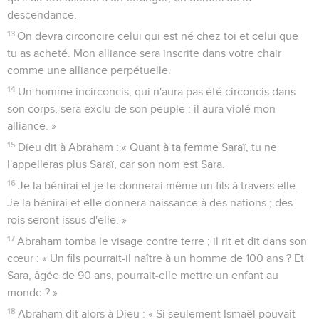
descendance.
13
On devra circoncire celui qui est né chez toi et celui que
tu as acheté. Mon alliance sera inscrite dans votre chair
comme une alliance perpétuelle.
14
Un homme incirconcis, qui n'aura pas été circoncis dans
son corps, sera exclu de son peuple : il aura violé mon
alliance. »
15
Dieu dit à Abraham : « Quant à ta femme Saraï, tu ne
l'appelleras plus Saraï, car son nom est Sara.
16
Je la bénirai et je te donnerai même un fils à travers elle.
Je la bénirai et elle donnera naissance à des nations ; des
rois seront issus d'elle. »
17
Abraham tomba le visage contre terre ; il rit et dit dans son
cœur : « Un fils pourrait-il naître à un homme de 100 ans ? Et
Sara, âgée de 90 ans, pourrait-elle mettre un enfant au
monde ? »
18
Abraham dit alors à Dieu : « Si seulement Ismaël pouvait