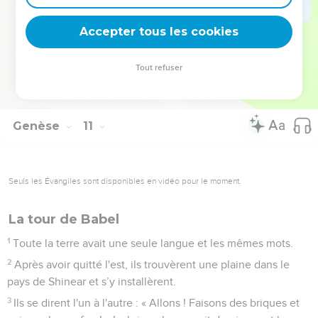
de l'est.
31
Voilà quels sont les fils de Sem, groupés par clan et par
Accepter tous les cookies
langue dans leurs territoires et leurs nations.
32
Tels sont les clans des fils de Noé en fonction de leur
Tout refuser
lignée avec leurs nations. C'est d'eux que sont issues les
nations qui se sont dispersées sur la terre après le déluge.
Genèse
11
Seuls les Évangiles sont disponibles en vidéo pour le moment.
La tour de Babel
1
Toute la terre avait une seule langue et les mêmes mots.
2
Après avoir quitté l'est, ils trouvèrent une plaine dans le
pays de Shinear et s’y installèrent.
3
Ils se dirent l'un à l'autre : « Allons ! Faisons des briques et