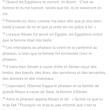
12
Quand les Egyptiens te verront, ils diront : ‘C'est sa
femme’et ils me tueront, tandis que toi, ils te laisseront en
vie.
13
Présente-toi donc comme ma sœur afin que je sois bien
traité à cause de toi et que je reste en vie grâce à toi. »
14
Lorsque Abram fut arrivé en Egypte, les Egyptiens virent
que la femme était très belle.
15
Les intendants du pharaon la virent et la vantèrent au
pharaon, si bien que la femme fut emmenée chez le
pharaon.
16
Il traita bien Abram à cause d'elle et Abram reçut des
brebis, des bœufs, des ânes, des serviteurs et des servantes,
des ânesses et des chameaux.
17
Cependant, l'Eternel frappa le pharaon et sa famille de
grands fléaux à cause de Saraï, la femme d'Abram.
18
Alors le pharaon appela Abram et dit : « Qu'est-ce que tu
m'as fait ? Pourquoi ne m'as-tu pas informé que c'est ta