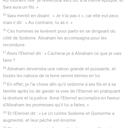
Au moment fixé *je reviendrai vers toi, à la même époque, et
Sara aura un fils. »
15
Sara mentit en disant : « Je n'ai pas ri », car elle eut peur,
mais il dit : « Au contraire, tu as ri. »
16
Ces hommes se levèrent pour partir en se dirigeant du
côté de Sodome. Abraham les accompagna pour les
reconduire.
17
Alors l'Eternel dit : « Cacherai-je à Abraham ce que je vais
faire ?
18
Abraham deviendra une nation grande et puissante, et
toutes les nations de la terre seront bénies en lui.
19
En effet, je l'ai choisi afin qu'il ordonne à ses fils et à sa
famille après lui de garder la voie de l'Eternel en pratiquant
la droiture et la justice. Ainsi l'Eternel accomplira en faveur
d'Abraham les promesses qu'il lui a faites. »
20
Et l'Eternel dit : « Le cri contre Sodome et Gomorrhe a
augmenté, et leur péché est énorme.
21