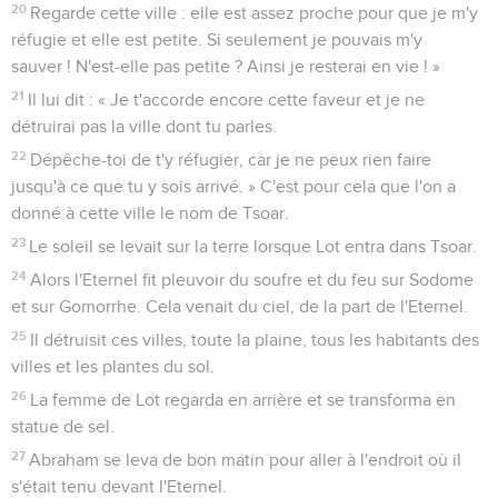
20
Regarde cette ville : elle est assez proche pour que je m'y
réfugie et elle est petite. Si seulement je pouvais m'y
sauver ! N'est-elle pas petite ? Ainsi je resterai en vie ! »
21
Il lui dit : « Je t'accorde encore cette faveur et je ne
détruirai pas la ville dont tu parles.
22
Dépêche-toi de t'y réfugier, car je ne peux rien faire
jusqu'à ce que tu y sois arrivé. » C'est pour cela que l'on a
donné à cette ville le nom de Tsoar.
23
Le soleil se levait sur la terre lorsque Lot entra dans Tsoar.
24
Alors l'Eternel fit pleuvoir du soufre et du feu sur Sodome
et sur Gomorrhe. Cela venait du ciel, de la part de l'Eternel.
25
Il détruisit ces villes, toute la plaine, tous les habitants des
villes et les plantes du sol.
26
La femme de Lot regarda en arrière et se transforma en
statue de sel.
27
Abraham se leva de bon matin pour aller à l'endroit où il
s'était tenu devant l'Eternel.