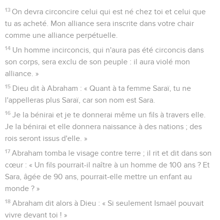
13
On devra circoncire celui qui est né chez toi et celui que
tu as acheté. Mon alliance sera inscrite dans votre chair
comme une alliance perpétuelle.
14
Un homme incirconcis, qui n'aura pas été circoncis dans
son corps, sera exclu de son peuple : il aura violé mon
alliance. »
15
Dieu dit à Abraham : « Quant à ta femme Saraï, tu ne
l'appelleras plus Saraï, car son nom est Sara.
16
Je la bénirai et je te donnerai même un fils à travers elle.
Je la bénirai et elle donnera naissance à des nations ; des
rois seront issus d'elle. »
17
Abraham tomba le visage contre terre ; il rit et dit dans son
cœur : « Un fils pourrait-il naître à un homme de 100 ans ? Et
Sara, âgée de 90 ans, pourrait-elle mettre un enfant au
monde ? »
18
Abraham dit alors à Dieu : « Si seulement Ismaël pouvait
vivre devant toi ! »