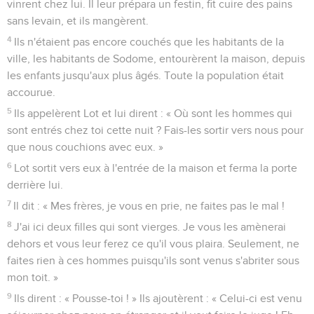
vinrent chez lui. Il leur prépara un festin, fit cuire des pains
sans levain, et ils mangèrent.
4
Ils n'étaient pas encore couchés que les habitants de la
ville, les habitants de Sodome, entourèrent la maison, depuis
les enfants jusqu'aux plus âgés. Toute la population était
accourue.
5
Ils appelèrent Lot et lui dirent : « Où sont les hommes qui
sont entrés chez toi cette nuit ? Fais-les sortir vers nous pour
que nous couchions avec eux. »
6
Lot sortit vers eux à l'entrée de la maison et ferma la porte
derrière lui.
7
Il dit : « Mes frères, je vous en prie, ne faites pas le mal !
8
J'ai ici deux filles qui sont vierges. Je vous les amènerai
dehors et vous leur ferez ce qu'il vous plaira. Seulement, ne
faites rien à ces hommes puisqu'ils sont venus s'abriter sous
mon toit. »
9
Ils dirent : « Pousse-toi ! » Ils ajoutèrent : « Celui-ci est venu