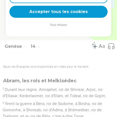
17
Lève-toi et parcours le pays dans sa longueur et dans sa
Accepter tous les cookies
largeur, car je te le donnerai. »
18
Abram déplaça ses tentes et vint habiter parmi les chênes
Tout refuser
de Mamré qui sont près d'Hébron. Là, il construisit un autel
en l’honneur de l'Eternel.
Genèse
14
Seuls les Évangiles sont disponibles en vidéo pour le moment.
Abram, les rois et Melkisédec
1
Durant leur règne, Amraphel, roi de Shinear, Arjoc, roi
d'Ellasar, Kedorlaomer, roi d'Elam, et Tideal, roi de Gojim,
2
firent la guerre à Béra, roi de Sodome, à Birsha, roi de
Gomorrhe, à Shineab, roi d'Adma, à Shémeéber, roi de
Tseboïm, et au roi de Béla, c’est-à-dire Tsoar.