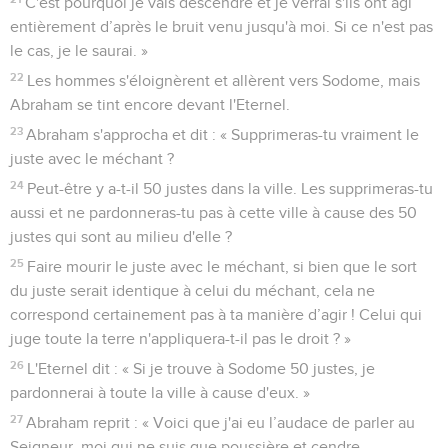
C'est pourquoi je vais descendre et je verrai s'ils ont agi
entièrement d’après le bruit venu jusqu'à moi. Si ce n'est pas
le cas, je le saurai. »
22
Les hommes s'éloignèrent et allèrent vers Sodome, mais
Abraham se tint encore devant l'Eternel.
23
Abraham s'approcha et dit : « Supprimeras-tu vraiment le
juste avec le méchant ?
24
Peut-être y a-t-il 50 justes dans la ville. Les supprimeras-tu
aussi et ne pardonneras-tu pas à cette ville à cause des 50
justes qui sont au milieu d'elle ?
25
Faire mourir le juste avec le méchant, si bien que le sort
du juste serait identique à celui du méchant, cela ne
correspond certainement pas à ta manière d’agir ! Celui qui
juge toute la terre n'appliquera-t-il pas le droit ? »
26
L'Eternel dit : « Si je trouve à Sodome 50 justes, je
pardonnerai à toute la ville à cause d'eux. »
27
Abraham reprit : « Voici que j'ai eu l’audace de parler au
Seigneur, moi qui ne suis que poussière et cendre.