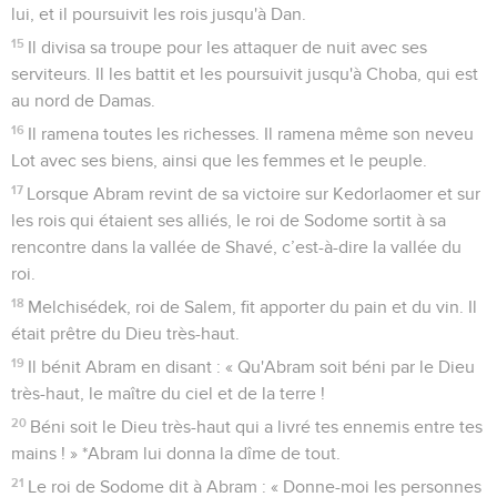
lui, et il poursuivit les rois jusqu'à Dan.
15
Il divisa sa troupe pour les attaquer de nuit avec ses
serviteurs. Il les battit et les poursuivit jusqu'à Choba, qui est
au nord de Damas.
16
Il ramena toutes les richesses. Il ramena même son neveu
Lot avec ses biens, ainsi que les femmes et le peuple.
17
Lorsque Abram revint de sa victoire sur Kedorlaomer et sur
les rois qui étaient ses alliés, le roi de Sodome sortit à sa
rencontre dans la vallée de Shavé, c’est-à-dire la vallée du
roi.
18
Melchisédek, roi de Salem, fit apporter du pain et du vin. Il
était prêtre du Dieu très-haut.
19
Il bénit Abram en disant : « Qu'Abram soit béni par le Dieu
très-haut, le maître du ciel et de la terre !
20
Béni soit le Dieu très-haut qui a livré tes ennemis entre tes
mains ! » *Abram lui donna la dîme de tout.
21
Le roi de Sodome dit à Abram : « Donne-moi les personnes