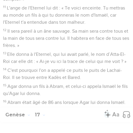
11
L'ange de l'Eternel lui dit : « Te voici enceinte. Tu mettras
au monde un fils à qui tu donneras le nom d'Ismaël, car
l'Eternel t'a entendue dans ton malheur.
12
Il sera pareil à un âne sauvage. Sa main sera contre tous et
la main de tous sera contre lui. Il habitera en face de tous ses
frères. »
13
Elle donna à l'Eternel, qui lui avait parlé, le nom d’Atta-El-
Roï car elle dit : « Ai-je vu ici la trace de celui qui me voit ? »
14
C'est pourquoi l'on a appelé ce puits le puits de Lachaï-
Roï. Il se trouve entre Kadès et Bared.
15
Agar donna un fils à Abram, et celui-ci appela Ismaël le fils
qu'Agar lui donna.
16
Abram était âgé de 86 ans lorsque Agar lui donna Ismaël.
Genèse
17