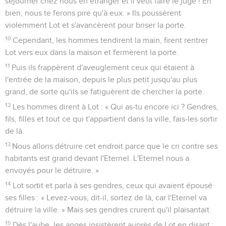
séjourner chez nous en étranger et il veut faire le juge ! Eh
bien, nous te ferons pire qu'à eux. » Ils poussèrent
violemment Lot et s'avancèrent pour briser la porte.
10
Cependant, les hommes tendirent la main, firent rentrer
Lot vers eux dans la maison et fermèrent la porte.
11
Puis ils frappèrent d'aveuglement ceux qui étaient à
l'entrée de la maison, depuis le plus petit jusqu'au plus
grand, de sorte qu'ils se fatiguèrent de chercher la porte.
12
Les hommes dirent à Lot : « Qui as-tu encore ici ? Gendres,
fils, filles et tout ce qui t'appartient dans la ville, fais-les sortir
de là.
13
Nous allons détruire cet endroit parce que le cri contre ses
habitants est grand devant l'Eternel. L'Eternel nous a
envoyés pour le détruire. »
14
Lot sortit et parla à ses gendres, ceux qui avaient épousé
ses filles : « Levez-vous, dit-il, sortez de là, car l'Eternel va
détruire la ville. » Mais ses gendres crurent qu'il plaisantait.
15
Dès l'aube, les anges insistèrent auprès de Lot en disant :