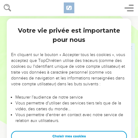
était entièrement arrosée. Avant que l'Eternel n’ait détruit
Sodome et Gomorrhe, c'était, jusqu'à Tsoar, comme un jardin
de l'Eternel, comme l'Egypte.
Segond 21
11
Lot choisit pour lui toute la plaine du Jourdain et se mit en
Votre vie privée est importante
Genèse
13
route vers l'est. C'est ainsi qu'ils se séparèrent l'un de l'autre.
pour nous
12
Abram s’installa dans le pays de Canaan, tandis que Lot
s’installait dans les villes de la plaine et dressait ses tentes
En cliquant sur le bouton « Accepter tous les cookies », vous
jusqu'à Sodome.
acceptez que TopChrétien utilise des traceurs (comme des
13
Les habitants de Sodome étaient mauvais et péchaient
cookies ou l'identifiant unique de votre compte utilisateur) et
traite vos données à caractère personnel (comme vos
beaucoup contre l'Eternel.
données de navigation et les informations renseignées dans
14
L'Eternel dit à Abram, après que Lot se fut séparé de lui :
votre compte utilisateur) dans les buts suivants :
« Lève les yeux et, de l'endroit où tu es, regarde vers le nord
et le sud, vers l'est et l'ouest.
Mesurer l'audience de notre service
Vous permettre d'utiliser des services tiers tels que de la
15
En effet, tout le pays que tu vois, je te le donnerai à toi,
vidéo, des cartes du monde…
ainsi qu’à ta descendance pour toujours.
Vous permettre d'entrer en contact avec notre service de
relation aux utilisateurs.
16
Je rendrai ta descendance pareille à la poussière de la
terre, de sorte que, si quelqu'un peut compter la poussière
Choisir mes cookies
de la terre, ta descendance aussi sera comptée.