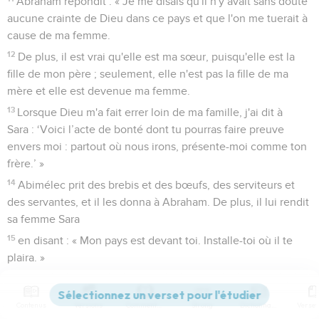
Abraham répondit : « Je me disais qu'il n'y avait sans doute
aucune crainte de Dieu dans ce pays et que l'on me tuerait à
cause de ma femme.
12
De plus, il est vrai qu'elle est ma sœur, puisqu'elle est la
fille de mon père ; seulement, elle n'est pas la fille de ma
mère et elle est devenue ma femme.
13
Lorsque Dieu m'a fait errer loin de ma famille, j'ai dit à
Sara : ‘Voici l’acte de bonté dont tu pourras faire preuve
envers moi : partout où nous irons, présente-moi comme ton
frère.’ »
14
Abimélec prit des brebis et des bœufs, des serviteurs et
des servantes, et il les donna à Abraham. De plus, il lui rendit
sa femme Sara
15
en disant : « Mon pays est devant toi. Installe-toi où il te
plaira. »
16
Quant à Sara, il lui dit : « Je donne à ton frère 1000 pièces
d'argent. Ce sera pour toi comme un voile sur les yeux pour
Contenus
Versions
Commentaires
Strong
Dictionnaire
tous ceux qui sont avec toi. Ainsi, ton innocence sera