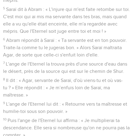
mépris.
5
Saraï dit à Abram : « L'injure qui m'est faite retombe sur toi.
C'est moi qui ai mis ma servante dans tes bras, mais quand
elle a vu qu'elle était enceinte, elle m'a regardée avec
mépris. Que l'Eternel soit juge entre toi et moi ! »
6
Abram répondit à Saraï : « Ta servante est en ton pouvoir.
Traite-la comme tu le jugeras bon. » Alors Saraï maltraita
Agar, de sorte que celle-ci s'enfuit loin d'elle.
7
L'ange de l'Eternel la trouva près d'une source d'eau dans
le désert, près de la source qui est sur le chemin de Shur.
8
Il dit : « Agar, servante de Saraï, d'où viens-tu et où vas-
tu ? » Elle répondit : « Je m’enfuis loin de Saraï, ma
maîtresse. »
9
L'ange de l'Eternel lui dit : « Retourne vers ta maîtresse et
humilie-toi sous son pouvoir. »
10
Puis l'ange de l'Eternel lui affirma : « Je multiplierai ta
descendance. Elle sera si nombreuse qu'on ne pourra pas la
compter. »