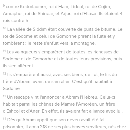
9
contre Kedorlaomer, roi d'Elam, Tideal, roi de Gojim,
Amraphel, roi de Shinear, et Arjoc, roi d'Ellasar. Ils étaient 4
rois contre 5.
10
La vallée de Siddim était couverte de puits de bitume. Le
roi de Sodome et celui de Gomorrhe prirent la fuite et y
tombèrent ; le reste s'enfuit vers la montagne.
11
Les vainqueurs s’emparèrent de toutes les richesses de
Sodome et de Gomorrhe et de toutes leurs provisions, puis
ils s'en allèrent.
12
Ils s’emparèrent aussi, avec ses biens, de Lot, le fils du
frère d'Abram, avant de s’en aller. C’est qu’il habitait à
Sodome.
13
Un rescapé vint l'annoncer à Abram l'Hébreu. Celui-ci
habitait parmi les chênes de Mamré l'Amoréen, un frère
d'Eshcol et d'Aner. En effet, ils avaient fait alliance avec lui.
14
Dès qu'Abram apprit que son neveu avait été fait
prisonnier, il arma 318 de ses plus braves serviteurs, nés chez