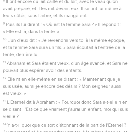
8
Il prit encore du lait caillé et du lait, avec le veau qu'on
avait préparé, et il les mit devant eux. Il se tint lui-même à
leurs côtés, sous l'arbre, et ils mangèrent.
9
Puis ils lui dirent : « Où est ta femme Sara ? » Il répondit :
« Elle est là, dans la tente. »
10
L'un d'eux dit : « Je reviendrai vers toi à la même époque,
et ta femme Sara aura un fils. » Sara écoutait à l'entrée de la
tente, derrière lui.
11
Abraham et Sara étaient vieux, d'un âge avancé, et Sara ne
pouvait plus espérer avoir des enfants.
12
Elle rit en elle-même en se disant : « Maintenant que je
suis usée, aurai-je encore des désirs ? Mon seigneur aussi
est vieux. »
13
L'Eternel dit à Abraham : « Pourquoi donc Sara a-t-elle ri en
se disant : ‘Est-ce que vraiment j'aurai un enfant, moi qui suis
vieille ?’
14
Y a-t-il quoi que ce soit d'étonnant de la part de l'Eternel ?