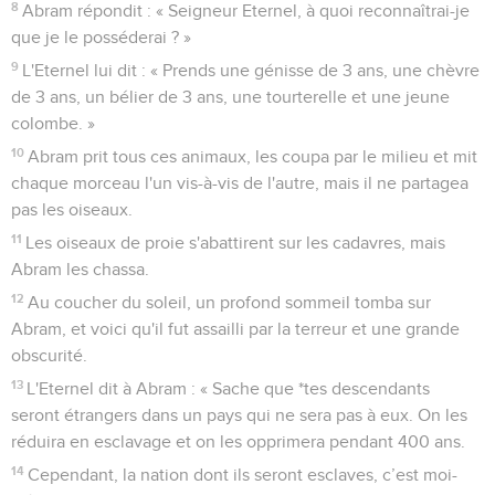
8
Abram répondit : « Seigneur Eternel, à quoi reconnaîtrai-je
que je le posséderai ? »
9
L'Eternel lui dit : « Prends une génisse de 3 ans, une chèvre
de 3 ans, un bélier de 3 ans, une tourterelle et une jeune
colombe. »
10
Abram prit tous ces animaux, les coupa par le milieu et mit
chaque morceau l'un vis-à-vis de l'autre, mais il ne partagea
pas les oiseaux.
11
Les oiseaux de proie s'abattirent sur les cadavres, mais
Abram les chassa.
12
Au coucher du soleil, un profond sommeil tomba sur
Abram, et voici qu'il fut assailli par la terreur et une grande
obscurité.
13
L'Eternel dit à Abram : « Sache que *tes descendants
seront étrangers dans un pays qui ne sera pas à eux. On les
réduira en esclavage et on les opprimera pendant 400 ans.
14
Cependant, la nation dont ils seront esclaves, c’est moi-