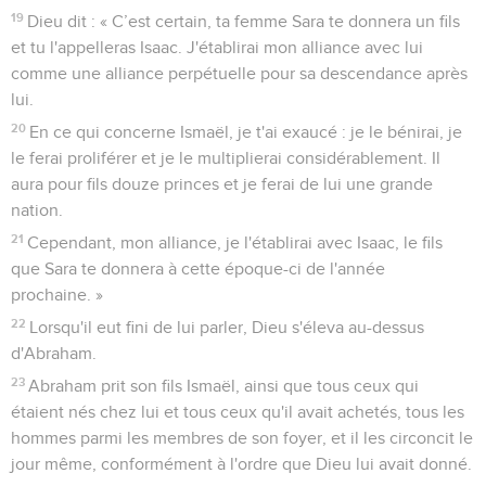
19
Dieu dit : « C’est certain, ta femme Sara te donnera un fils
et tu l'appelleras Isaac. J'établirai mon alliance avec lui
comme une alliance perpétuelle pour sa descendance après
lui.
20
En ce qui concerne Ismaël, je t'ai exaucé : je le bénirai, je
le ferai proliférer et je le multiplierai considérablement. Il
aura pour fils douze princes et je ferai de lui une grande
nation.
21
Cependant, mon alliance, je l'établirai avec Isaac, le fils
que Sara te donnera à cette époque-ci de l'année
prochaine. »
22
Lorsqu'il eut fini de lui parler, Dieu s'éleva au-dessus
d'Abraham.
23
Abraham prit son fils Ismaël, ainsi que tous ceux qui
étaient nés chez lui et tous ceux qu'il avait achetés, tous les
hommes parmi les membres de son foyer, et il les circoncit le
jour même, conformément à l'ordre que Dieu lui avait donné.