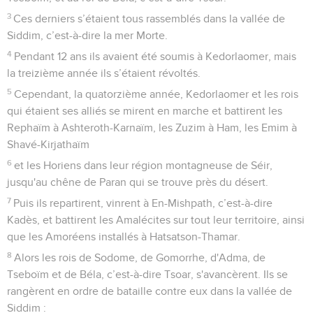
3
Ces derniers s’étaient tous rassemblés dans la vallée de
Siddim, c’est-à-dire la mer Morte.
4
Pendant 12 ans ils avaient été soumis à Kedorlaomer, mais
la treizième année ils s’étaient révoltés.
5
Cependant, la quatorzième année, Kedorlaomer et les rois
qui étaient ses alliés se mirent en marche et battirent les
Rephaïm à Ashteroth-Karnaïm, les Zuzim à Ham, les Emim à
Shavé-Kirjathaïm
6
et les Horiens dans leur région montagneuse de Séir,
jusqu'au chêne de Paran qui se trouve près du désert.
7
Puis ils repartirent, vinrent à En-Mishpath, c’est-à-dire
Kadès, et battirent les Amalécites sur tout leur territoire, ainsi
que les Amoréens installés à Hatsatson-Thamar.
8
Alors les rois de Sodome, de Gomorrhe, d'Adma, de
Tseboïm et de Béla, c’est-à-dire Tsoar, s'avancèrent. Ils se
rangèrent en ordre de bataille contre eux dans la vallée de
Siddim :