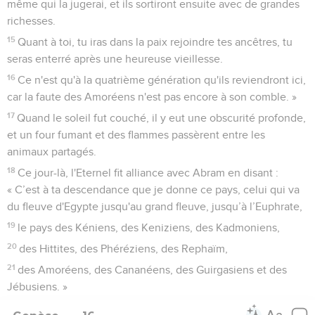
même qui la jugerai, et ils sortiront ensuite avec de grandes
richesses.
15
Quant à toi, tu iras dans la paix rejoindre tes ancêtres, tu
seras enterré après une heureuse vieillesse.
16
Ce n'est qu'à la quatrième génération qu'ils reviendront ici,
car la faute des Amoréens n'est pas encore à son comble. »
17
Quand le soleil fut couché, il y eut une obscurité profonde,
et un four fumant et des flammes passèrent entre les
animaux partagés.
18
Ce jour-là, l'Eternel fit alliance avec Abram en disant :
« C’est à ta descendance que je donne ce pays, celui qui va
du fleuve d'Egypte jusqu'au grand fleuve, jusqu’à l’Euphrate,
19
le pays des Kéniens, des Keniziens, des Kadmoniens,
20
des Hittites, des Phéréziens, des Rephaïm,
21
des Amoréens, des Cananéens, des Guirgasiens et des
Jébusiens. »