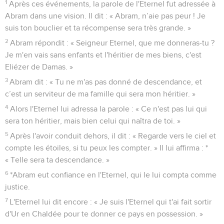
1
Après ces événements, la parole de l'Eternel fut adressée à
Abram dans une vision. Il dit : « Abram, n’aie pas peur ! Je
suis ton bouclier et ta récompense sera très grande. »
2
Abram répondit : « Seigneur Eternel, que me donneras-tu ?
Je m'en vais sans enfants et l'héritier de mes biens, c'est
Eliézer de Damas. »
3
Abram dit : « Tu ne m'as pas donné de descendance, et
c’est un serviteur de ma famille qui sera mon héritier. »
4
Alors l'Eternel lui adressa la parole : « Ce n'est pas lui qui
sera ton héritier, mais bien celui qui naîtra de toi. »
5
Après l'avoir conduit dehors, il dit : « Regarde vers le ciel et
compte les étoiles, si tu peux les compter. » Il lui affirma : *
« Telle sera ta descendance. »
6
*Abram eut confiance en l'Eternel, qui le lui compta comme
justice.
7
L'Eternel lui dit encore : « Je suis l'Eternel qui t'ai fait sortir
d'Ur en Chaldée pour te donner ce pays en possession. »