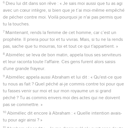
6
Dieu lui dit dans son rêve : « Je sais moi aussi que tu as agi
avec un cœur intègre, si bien que je t’ai moi-même empêché
de pécher contre moi. Voilà pourquoi je n'ai pas permis que
tu la touches.
7
Maintenant, rends la femme de cet homme, car c’est un
prophète. Il priera pour toi et tu vivras. Mais, si tu ne la rends
pas, sache que tu mourras, toi et tout ce qui t'appartient. »
8
Abimélec se leva de bon matin, appela tous ses serviteurs
et leur raconta toute l'affaire. Ces gens furent alors saisis
d'une grande frayeur.
9
Abimélec appela aussi Abraham et lui dit : « Qu'est-ce que
tu nous as fait ? Quel péché ai-je commis contre toi pour que
tu fasses venir sur moi et sur mon royaume un si grand
péché ? Tu as commis envers moi des actes qui ne doivent
pas se commettre. »
10
Abimélec dit encore à Abraham : « Quelle intention avais-
tu pour agir ainsi ? »
11