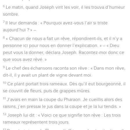
6
Le matin, quand Joseph vint les voir, il les trouva d’humeur
sombre.
7
Il leur demanda : « Pourquoi avez-vous l’air si triste
aujourd’hui ? » –
8
« Chacun de nous a fait un rêve, répondirent-ils, et il n’y a
personne ici pour nous en donner l’explication. » – « Dieu
peut vous la donner, déclara Joseph. Racontez-moi donc ce
que vous avez rêvé. »
9
Le chef des échansons raconta son rêve : « Dans mon rêve,
dit-il, il y avait un plant de vigne devant moi.
10
Ce plant portait trois rameaux. Dès qu’il eut bourgeonné, il
se couvrit de fleurs, puis de grappes mûres.
11
J’avais en main la coupe du Pharaon. Je cueillis alors des
raisins, j’en pressai le jus dans la coupe et je la lui tendis. »
12
Joseph lui dit : « Voici ce que signifie ton rêve : Les trois
rameaux représentent trois jours.
13