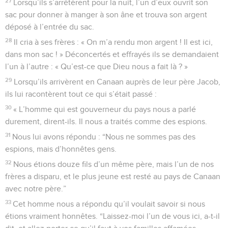
27
Lorsqu’ils s’arrêtèrent pour la nuit, l’un d’eux ouvrit son
sac pour donner à manger à son âne et trouva son argent
déposé à l’entrée du sac.
28
Il cria à ses frères : « On m’a rendu mon argent ! Il est ici,
dans mon sac ! » Déconcertés et effrayés ils se demandaient
l’un à l’autre : « Qu’est-ce que Dieu nous a fait là ? »
29
Lorsqu’ils arrivèrent en Canaan auprès de leur père Jacob,
ils lui racontèrent tout ce qui s’était passé :
30
« L’homme qui est gouverneur du pays nous a parlé
durement, dirent-ils. Il nous a traités comme des espions.
31
Nous lui avons répondu : “Nous ne sommes pas des
espions, mais d’honnêtes gens.
32
Nous étions douze fils d’un même père, mais l’un de nos
frères a disparu, et le plus jeune est resté au pays de Canaan
avec notre père.”
33
Cet homme nous a répondu qu’il voulait savoir si nous
étions vraiment honnêtes. “Laissez-moi l’un de vous ici, a-t-il