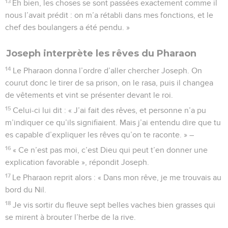
13
Eh bien, les choses se sont passées exactement comme il
nous l’avait prédit : on m’a rétabli dans mes fonctions, et le
chef des boulangers a été pendu. »
Joseph interprète les rêves du Pharaon
14
Le Pharaon donna l’ordre d’aller chercher Joseph. On
courut donc le tirer de sa prison, on le rasa, puis il changea
de vêtements et vint se présenter devant le roi.
15
Celui-ci lui dit : « J’ai fait des rêves, et personne n’a pu
m’indiquer ce qu’ils signifiaient. Mais j’ai entendu dire que tu
es capable d’expliquer les rêves qu’on te raconte. » –
16
« Ce n’est pas moi, c’est Dieu qui peut t’en donner une
explication favorable », répondit Joseph.
17
Le Pharaon reprit alors : « Dans mon rêve, je me trouvais au
bord du Nil.
18
Je vis sortir du fleuve sept belles vaches bien grasses qui
se mirent à brouter l’herbe de la rive.