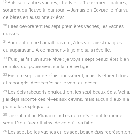
19
Puis sept autres vaches, chétives, affreusement maigres,
sortirent du fleuve à leur tour. – Jamais en Égypte je n’ai vu
de bêtes en aussi piteux état. –
20
Elles dévorèrent les sept premières vaches, les vaches
grasses.
21
Pourtant on ne l’aurait pas cru, à les voir aussi maigres
qu’auparavant. A ce moment-là, je me suis réveillé.
22
Puis j’ai fait un autre rêve : je voyais sept beaux épis bien
remplis, qui poussaient sur la même tige.
23
Ensuite sept autres épis poussèrent, mais ils étaient durs
et rabougris, desséchés par le vent du désert.
24
Les épis rabougris engloutirent les sept beaux épis. Voilà,
j’ai déjà raconté ces rêves aux devins, mais aucun d’eux n’a
pu me les expliquer. »
25
Joseph dit au Pharaon : « Tes deux rêves ont le même
sens. Dieu t’avertit ainsi de ce qu’il va faire.
26
Les sept belles vaches et les sept beaux épis représentent