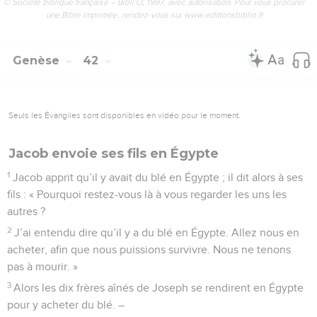
© Société biblique française – Bibli’O, 1997, avec autorisation. Pour vous procurer
une Bible imprimée, rendez-vous sur www.editionsbiblio.fr
Genèse
42
Seuls les Évangiles sont disponibles en vidéo pour le moment.
Jacob envoie ses fils en Égypte
1
Jacob apprit qu’il y avait du blé en Égypte ; il dit alors à ses
fils : « Pourquoi restez-vous là à vous regarder les uns les
autres ?
2
J’ai entendu dire qu’il y a du blé en Égypte. Allez nous en
acheter, afin que nous puissions survivre. Nous ne tenons
pas à mourir. »
3
Alors les dix frères aînés de Joseph se rendirent en Égypte
pour y acheter du blé. –