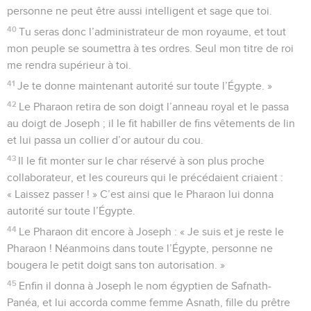
personne ne peut être aussi intelligent et sage que toi.
40
Tu seras donc l’administrateur de mon royaume, et tout
mon peuple se soumettra à tes ordres. Seul mon titre de roi
me rendra supérieur à toi.
41
Je te donne maintenant autorité sur toute l’Égypte. »
42
Le Pharaon retira de son doigt l’anneau royal et le passa
au doigt de Joseph ; il le fit habiller de fins vêtements de lin
et lui passa un collier d’or autour du cou.
43
Il le fit monter sur le char réservé à son plus proche
collaborateur, et les coureurs qui le précédaient criaient :
« Laissez passer ! » C’est ainsi que le Pharaon lui donna
autorité sur toute l’Égypte.
44
Le Pharaon dit encore à Joseph : « Je suis et je reste le
Pharaon ! Néanmoins dans toute l’Égypte, personne ne
bougera le petit doigt sans ton autorisation. »
45
Enfin il donna à Joseph le nom égyptien de Safnath-
Panéa, et lui accorda comme femme Asnath, fille du prêtre