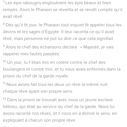
7
Les épis rabougris engloutirent les épis beaux et bien
remplis. Alors le Pharaon se réveilla et se rendit compte qu’il
avait rêvé.
8
Dès qu’il fit jour, le Pharaon tout inquiet fit appeler tous les
devins et les sages d’Égypte. Il leur raconta ce qu’il avait
rêvé, mais personne ne put lui dire ce que cela signifiait.
9
Alors le chef des échansons déclara : « Majesté, je vais
rappeler mes fautes passées.
10
Un jour, tu t’étais mis en colère contre le chef des
boulangers et contre moi, et tu nous avais enfermés dans la
prison du chef de la garde royale.
11
Nous avons fait tous les deux un rêve la même nuit,
chaque rêve ayant son propre sens.
12
Dans la prison se trouvait avec nous un jeune esclave
hébreu, qui était au service du chef de la garde. Nous lui
avons raconté nos rêves, et il nous en a donné le sens, en
expliquant à chacun son propre rêve.