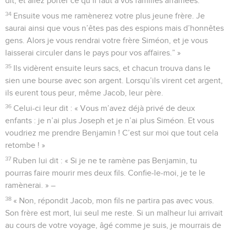
dit, et allez porter ce qu’il faut à vos familles affamées.
34
Ensuite vous me ramènerez votre plus jeune frère. Je
saurai ainsi que vous n’êtes pas des espions mais d’honnêtes
gens. Alors je vous rendrai votre frère Siméon, et je vous
laisserai circuler dans le pays pour vos affaires.” »
35
Ils vidèrent ensuite leurs sacs, et chacun trouva dans le
sien une bourse avec son argent. Lorsqu’ils virent cet argent,
ils eurent tous peur, même Jacob, leur père.
36
Celui-ci leur dit : « Vous m’avez déjà privé de deux
enfants : je n’ai plus Joseph et je n’ai plus Siméon. Et vous
voudriez me prendre Benjamin ! C’est sur moi que tout cela
retombe ! »
37
Ruben lui dit : « Si je ne te ramène pas Benjamin, tu
pourras faire mourir mes deux fils. Confie-le-moi, je te le
ramènerai. » –
38
« Non, répondit Jacob, mon fils ne partira pas avec vous.
Son frère est mort, lui seul me reste. Si un malheur lui arrivait
au cours de votre voyage, âgé comme je suis, je mourrais de