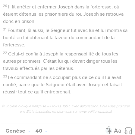
20
Il fit arrêter et enfermer Joseph dans la forteresse, où
étaient détenus les prisonniers du roi. Joseph se retrouva
donc en prison.
21
Pourtant, là aussi, le Seigneur fut avec lui et lui montra sa
bonté en lui obtenant la faveur du commandant de la
forteresse.
22
Celui-ci confia à Joseph la responsabilité de tous les
autres prisonniers. C’était lui qui devait diriger tous les
travaux effectués par les détenus.
23
Le commandant ne s’occupait plus de ce qu’il lui avait
confié, parce que le Seigneur était avec Joseph et faisait
réussir tout ce qu’il entreprenait.
© Société biblique française – Bibli’O, 1997, avec autorisation. Pour vous procurer
une Bible imprimée, rendez-vous sur www.editionsbiblio.fr
Genèse
40