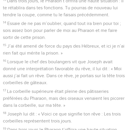
Dans trois jours, le Pharaon t’offrira une haute situation : il
te rétablira dans tes fonctions. Tu pourras de nouveau lui
tendre la coupe, comme tu le faisais précédemment.
14
Essaie de ne pas m’oublier, quand tout ira bien pour toi ;
sois assez bon pour parler de moi au Pharaon et me faire
sortir de cette prison.
15
J’ai été amené de force du pays des Hébreux, et ici je n’ai
rien fait qui mérite la prison. »
16
Lorsque le chef des boulangers vit que Joseph avait
donné une interprétation favorable du rêve, il lui dit : « Moi
aussi j’ai fait un rêve. Dans ce rêve, je portais sur la tête trois
corbeilles de gâteaux.
17
La corbeille supérieure était pleine des pâtisseries
préférées du Pharaon, mais des oiseaux venaient les picorer
dans la corbeille, sur ma tête. »
18
Joseph lui dit : « Voici ce que signifie ton rêve : Les trois
corbeilles représentent trois jours.
19
Dans trois jours le Pharaon t’offrira une haute situation,