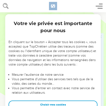
Environ trois mois plus tard, quelqu’un vint dire à Juda :
« Ta belle-fille Tamar s’est prostituée ; la voilà enceinte. » –
« Qu’on l’emmène, ordonna Juda, et qu’on la brûle vive ! »
Français Courant
25
Pendant qu’on l’emmenait, elle fit dire à son beau-père :
Votre vie privée est importante
Genèse
38
« Regarde ces objets. Ce cachet personnel, ce cordon et ce
pour nous
bâton appartiennent à l’homme dont je suis enceinte. Tâche
de savoir qui est cet homme. »
En cliquant sur le bouton « Accepter tous les cookies », vous
26
Juda reconnut les objets et déclara : « Elle a respecté la loi
acceptez que TopChrétien utilise des traceurs (comme des
mieux que moi. C’est vrai ! J’aurais dû la donner pour femme
cookies ou l'identifiant unique de votre compte utilisateur) et
à mon fils Chéla et je ne l’ai pas fait. » Juda n’eut jamais plus
traite vos données à caractère personnel (comme vos
données de navigation et les informations renseignées dans
de relations sexuelles avec elle.
votre compte utilisateur) dans les buts suivants :
27
Au moment de l’accouchement on s’aperçut qu’elle avait
des jumeaux.
Mesurer l'audience de notre service
Vous permettre d'utiliser des services tiers tels que de la
28
L’un d’eux sortit alors un bras. La sage-femme le saisit et y
vidéo, des cartes du monde…
attacha un fil rouge. « Celui-ci est le premier-né », dit-elle.
Vous permettre d'entrer en contact avec notre service de
29
relation aux utilisateurs.
Mais l’enfant retira son bras et son frère vint au monde. La
sage-femme s’exclama : « Quelle brèche tu as ouverte ! »
Juda l’appela donc Pérès – ce qui veut dire “Brèche” –.
Choisir mes cookies