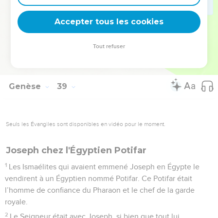
30
Puis l’autre enfant vint au monde, avec le fil rouge au bras,
Accepter tous les cookies
et Juda l’appela Zéra.
© Société biblique française – Bibli’O, 1997, avec autorisation. Pour vous procurer
Tout refuser
une Bible imprimée, rendez-vous sur www.editionsbiblio.fr
Genèse
39
Seuls les Évangiles sont disponibles en vidéo pour le moment.
Joseph chez l'Égyptien Potifar
1
Les Ismaélites qui avaient emmené Joseph en Égypte le
vendirent à un Égyptien nommé Potifar. Ce Potifar était
l’homme de confiance du Pharaon et le chef de la garde
royale.
2
Le Seigneur était avec Joseph, si bien que tout lui