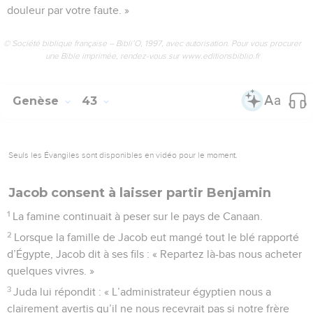
douleur par votre faute. »
© Société biblique française – Bibli’O, 1997, avec autorisation. Pour vous procurer
une Bible imprimée, rendez-vous sur www.editionsbiblio.fr
Genèse
43
Seuls les Évangiles sont disponibles en vidéo pour le moment.
Jacob consent à laisser partir Benjamin
1
La famine continuait à peser sur le pays de Canaan.
2
Lorsque la famille de Jacob eut mangé tout le blé rapporté
d’Égypte, Jacob dit à ses fils : « Repartez là-bas nous acheter
quelques vivres. »
3
Juda lui répondit : « L’administrateur égyptien nous a
clairement avertis qu’il ne nous recevrait pas si notre frère