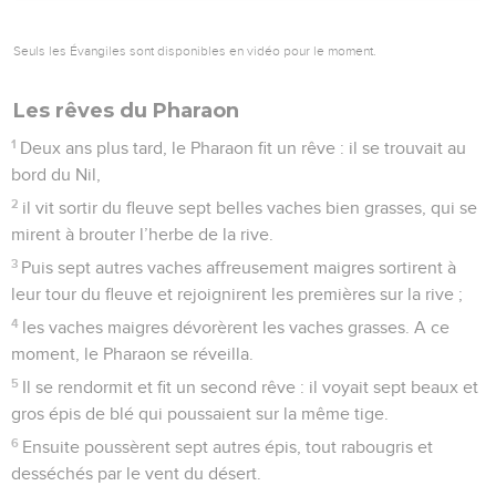
Seuls les Évangiles sont disponibles en vidéo pour le moment.
Les rêves du Pharaon
1
Deux ans plus tard, le Pharaon fit un rêve : il se trouvait au
bord du Nil,
2
il vit sortir du fleuve sept belles vaches bien grasses, qui se
mirent à brouter l’herbe de la rive.
3
Puis sept autres vaches affreusement maigres sortirent à
leur tour du fleuve et rejoignirent les premières sur la rive ;
4
les vaches maigres dévorèrent les vaches grasses. A ce
moment, le Pharaon se réveilla.
5
Il se rendormit et fit un second rêve : il voyait sept beaux et
gros épis de blé qui poussaient sur la même tige.
6
Ensuite poussèrent sept autres épis, tout rabougris et
desséchés par le vent du désert.