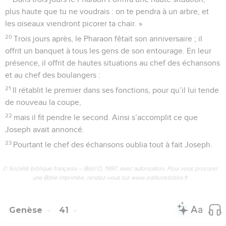
plus haute que tu ne voudrais : on te pendra à un arbre, et
les oiseaux viendront picorer ta chair. »
20
Trois jours après, le Pharaon fêtait son anniversaire ; il
offrit un banquet à tous les gens de son entourage. En leur
présence, il offrit de hautes situations au chef des échansons
et au chef des boulangers :
21
Il rétablit le premier dans ses fonctions, pour qu’il lui tende
de nouveau la coupe,
22
mais il fit pendre le second. Ainsi s’accomplit ce que
Joseph avait annoncé.
23
Pourtant le chef des échansons oublia tout à fait Joseph.
© Société biblique française – Bibli’O, 1997, avec autorisation. Pour vous procurer
une Bible imprimée, rendez-vous sur www.editionsbiblio.fr
Genèse
41