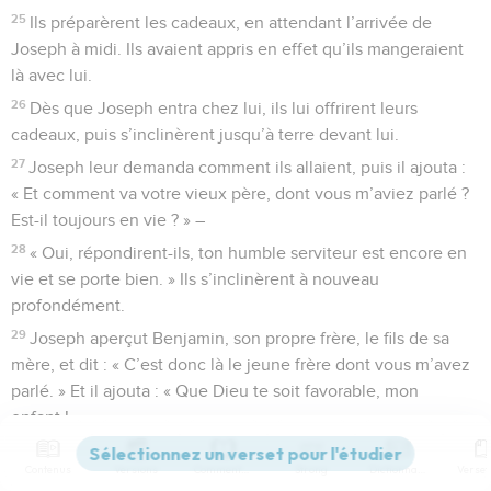
25
Ils préparèrent les cadeaux, en attendant l’arrivée de
Joseph à midi. Ils avaient appris en effet qu’ils mangeraient
là avec lui.
26
Dès que Joseph entra chez lui, ils lui offrirent leurs
cadeaux, puis s’inclinèrent jusqu’à terre devant lui.
27
Joseph leur demanda comment ils allaient, puis il ajouta :
« Et comment va votre vieux père, dont vous m’aviez parlé ?
Est-il toujours en vie ? » –
28
« Oui, répondirent-ils, ton humble serviteur est encore en
vie et se porte bien. » Ils s’inclinèrent à nouveau
profondément.
29
Joseph aperçut Benjamin, son propre frère, le fils de sa
mère, et dit : « C’est donc là le jeune frère dont vous m’avez
parlé. » Et il ajouta : « Que Dieu te soit favorable, mon
enfant ! »
30
Joseph était si ému de voir son frère que les larmes lui
Contenus
Versions
Commentaires
Strong
Dictionnaire
vinrent aux yeux. Il se retira précipitamment dans sa