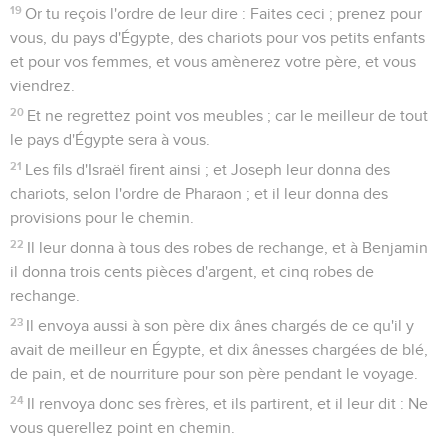
19
Or tu reçois l'ordre de leur dire : Faites ceci ; prenez pour
vous, du pays d'Égypte, des chariots pour vos petits enfants
et pour vos femmes, et vous amènerez votre père, et vous
viendrez.
20
Et ne regrettez point vos meubles ; car le meilleur de tout
le pays d'Égypte sera à vous.
21
Les fils d'Israël firent ainsi ; et Joseph leur donna des
chariots, selon l'ordre de Pharaon ; et il leur donna des
provisions pour le chemin.
22
Il leur donna à tous des robes de rechange, et à Benjamin
il donna trois cents pièces d'argent, et cinq robes de
rechange.
23
Il envoya aussi à son père dix ânes chargés de ce qu'il y
avait de meilleur en Égypte, et dix ânesses chargées de blé,
de pain, et de nourriture pour son père pendant le voyage.
24
Il renvoya donc ses frères, et ils partirent, et il leur dit : Ne
vous querellez point en chemin.