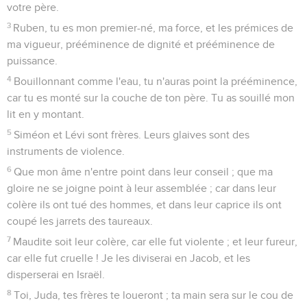
votre père.
3
Ruben, tu es mon premier-né, ma force, et les prémices de
ma vigueur, prééminence de dignité et prééminence de
puissance.
4
Bouillonnant comme l'eau, tu n'auras point la prééminence,
car tu es monté sur la couche de ton père. Tu as souillé mon
lit en y montant.
5
Siméon et Lévi sont frères. Leurs glaives sont des
instruments de violence.
6
Que mon âme n'entre point dans leur conseil ; que ma
gloire ne se joigne point à leur assemblée ; car dans leur
colère ils ont tué des hommes, et dans leur caprice ils ont
coupé les jarrets des taureaux.
7
Maudite soit leur colère, car elle fut violente ; et leur fureur,
car elle fut cruelle ! Je les diviserai en Jacob, et les
disperserai en Israël.
8
Toi, Juda, tes frères te loueront ; ta main sera sur le cou de