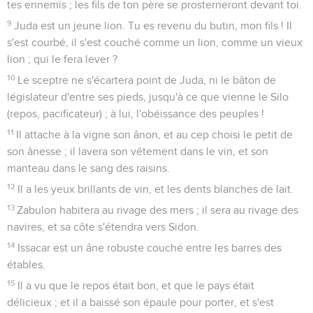
tes ennemis ; les fils de ton père se prosterneront devant toi.
9
Juda est un jeune lion. Tu es revenu du butin, mon fils ! Il
s'est courbé, il s'est couché comme un lion, comme un vieux
lion ; qui le fera lever ?
10
Le sceptre ne s'écartera point de Juda, ni le bâton de
législateur d'entre ses pieds, jusqu'à ce que vienne le Silo
(repos, pacificateur) ; à lui, l'obéissance des peuples !
11
Il attache à la vigne son ânon, et au cep choisi le petit de
son ânesse ; il lavera son vêtement dans le vin, et son
manteau dans le sang des raisins.
12
Il a les yeux brillants de vin, et les dents blanches de lait.
13
Zabulon habitera au rivage des mers ; il sera au rivage des
navires, et sa côte s'étendra vers Sidon.
14
Issacar est un âne robuste couché entre les barres des
étables.
15
Il a vu que le repos était bon, et que le pays était
délicieux ; et il a baissé son épaule pour porter, et s'est