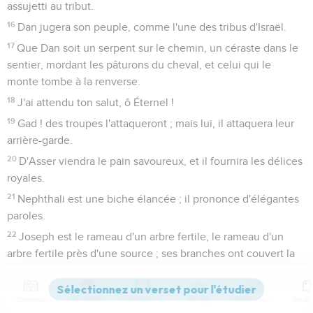
assujetti au tribut.
16
Dan jugera son peuple, comme l'une des tribus d'Israël.
17
Que Dan soit un serpent sur le chemin, un céraste dans le
sentier, mordant les pâturons du cheval, et celui qui le
monte tombe à la renverse.
18
J'ai attendu ton salut, ô Éternel !
19
Gad ! des troupes l'attaqueront ; mais lui, il attaquera leur
arrière-garde.
20
D'Asser viendra le pain savoureux, et il fournira les délices
royales.
21
Nephthali est une biche élancée ; il prononce d'élégantes
paroles.
22
Joseph est le rameau d'un arbre fertile, le rameau d'un
arbre fertile près d'une source ; ses branches ont couvert la
muraille.
23
Des archers l'ont harcelé, lui ont lancé des traits et l'ont
Contenus
Versions
Commentaires
Strong
Dictionnaire
attaqué.