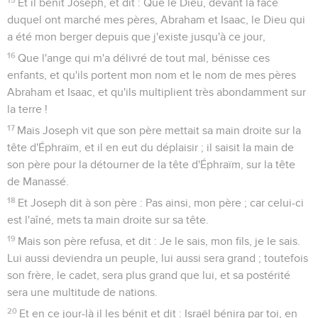
Et il bénit Joseph, et dit : Que le Dieu, devant la face
duquel ont marché mes pères, Abraham et Isaac, le Dieu qui
a été mon berger depuis que j'existe jusqu'à ce jour,
16
Que l'ange qui m'a délivré de tout mal, bénisse ces
enfants, et qu'ils portent mon nom et le nom de mes pères
Abraham et Isaac, et qu'ils multiplient très abondamment sur
la terre !
17
Mais Joseph vit que son père mettait sa main droite sur la
tête d'Éphraïm, et il en eut du déplaisir ; il saisit la main de
son père pour la détourner de la tête d'Éphraïm, sur la tête
de Manassé.
18
Et Joseph dit à son père : Pas ainsi, mon père ; car celui-ci
est l'aîné, mets ta main droite sur sa tête.
19
Mais son père refusa, et dit : Je le sais, mon fils, je le sais.
Lui aussi deviendra un peuple, lui aussi sera grand ; toutefois
son frère, le cadet, sera plus grand que lui, et sa postérité
sera une multitude de nations.
20
Et en ce jour-là il les bénit et dit : Israël bénira par toi, en