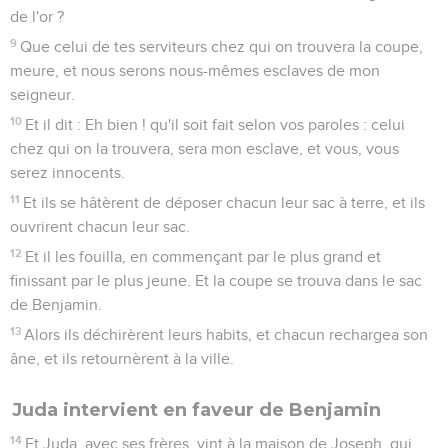
de l'or ?
9
Que celui de tes serviteurs chez qui on trouvera la coupe,
meure, et nous serons nous-mêmes esclaves de mon
seigneur.
10
Et il dit : Eh bien ! qu'il soit fait selon vos paroles : celui
chez qui on la trouvera, sera mon esclave, et vous, vous
serez innocents.
11
Et ils se hâtèrent de déposer chacun leur sac à terre, et ils
ouvrirent chacun leur sac.
12
Et il les fouilla, en commençant par le plus grand et
finissant par le plus jeune. Et la coupe se trouva dans le sac
de Benjamin.
13
Alors ils déchirèrent leurs habits, et chacun rechargea son
âne, et ils retournèrent à la ville.
Juda intervient en faveur de Benjamin
14
Et Juda, avec ses frères, vint à la maison de Joseph, qui