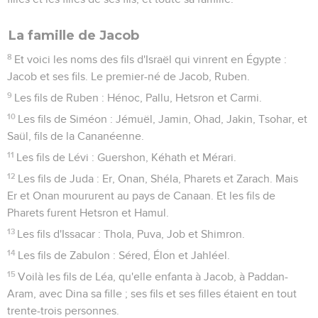
La famille de Jacob
8
Et voici les noms des fils d'Israël qui vinrent en Égypte :
Jacob et ses fils. Le premier-né de Jacob, Ruben.
9
Les fils de Ruben : Hénoc, Pallu, Hetsron et Carmi.
10
Les fils de Siméon : Jémuël, Jamin, Ohad, Jakin, Tsohar, et
Saül, fils de la Cananéenne.
11
Les fils de Lévi : Guershon, Kéhath et Mérari.
12
Les fils de Juda : Er, Onan, Shéla, Pharets et Zarach. Mais
Er et Onan moururent au pays de Canaan. Et les fils de
Pharets furent Hetsron et Hamul.
13
Les fils d'Issacar : Thola, Puva, Job et Shimron.
14
Les fils de Zabulon : Séred, Élon et Jahléel.
15
Voilà les fils de Léa, qu'elle enfanta à Jacob, à Paddan-
Aram, avec Dina sa fille ; ses fils et ses filles étaient en tout
trente-trois personnes.