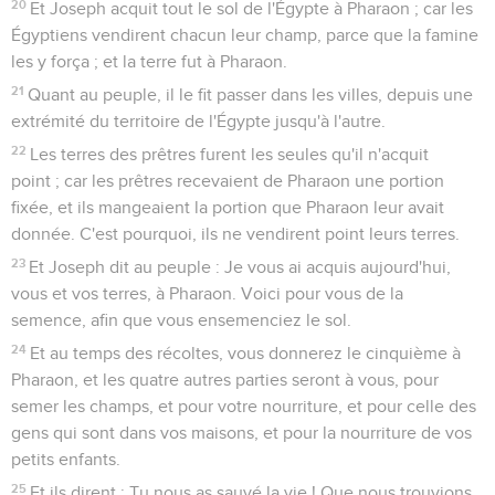
20
Et Joseph acquit tout le sol de l'Égypte à Pharaon ; car les
Égyptiens vendirent chacun leur champ, parce que la famine
les y força ; et la terre fut à Pharaon.
21
Quant au peuple, il le fit passer dans les villes, depuis une
extrémité du territoire de l'Égypte jusqu'à l'autre.
22
Les terres des prêtres furent les seules qu'il n'acquit
point ; car les prêtres recevaient de Pharaon une portion
fixée, et ils mangeaient la portion que Pharaon leur avait
donnée. C'est pourquoi, ils ne vendirent point leurs terres.
23
Et Joseph dit au peuple : Je vous ai acquis aujourd'hui,
vous et vos terres, à Pharaon. Voici pour vous de la
semence, afin que vous ensemenciez le sol.
24
Et au temps des récoltes, vous donnerez le cinquième à
Pharaon, et les quatre autres parties seront à vous, pour
semer les champs, et pour votre nourriture, et pour celle des
gens qui sont dans vos maisons, et pour la nourriture de vos
petits enfants.
25
Et ils dirent : Tu nous as sauvé la vie ! Que nous trouvions