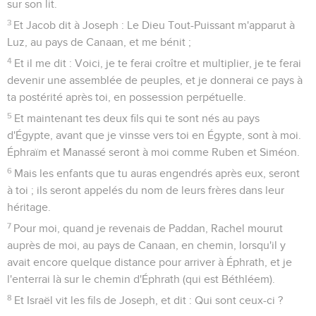
sur son lit.
3
Et Jacob dit à Joseph : Le Dieu Tout-Puissant m'apparut à
Luz, au pays de Canaan, et me bénit ;
4
Et il me dit : Voici, je te ferai croître et multiplier, je te ferai
devenir une assemblée de peuples, et je donnerai ce pays à
ta postérité après toi, en possession perpétuelle.
5
Et maintenant tes deux fils qui te sont nés au pays
d'Égypte, avant que je vinsse vers toi en Égypte, sont à moi.
Éphraïm et Manassé seront à moi comme Ruben et Siméon.
6
Mais les enfants que tu auras engendrés après eux, seront
à toi ; ils seront appelés du nom de leurs frères dans leur
héritage.
7
Pour moi, quand je revenais de Paddan, Rachel mourut
auprès de moi, au pays de Canaan, en chemin, lorsqu'il y
avait encore quelque distance pour arriver à Éphrath, et je
l'enterrai là sur le chemin d'Éphrath (qui est Béthléem).
8
Et Israël vit les fils de Joseph, et dit : Qui sont ceux-ci ?