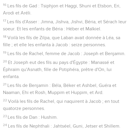
16
Les fils de Gad : Tsiphjon et Haggi, Shuni et Etsbon, Eri,
Arodi et Aréli.
17
Les fils d'Asser : Jimna, Jishva, Jishvi, Béria, et Sérach leur
soeur. Et les enfants de Béria : Héber et Malkiel.
18
Voilà les fils de Zilpa, que Laban avait donnée à Léa, sa
fille ; et elle les enfanta à Jacob : seize personnes.
19
Les fils de Rachel, femme de Jacob : Joseph et Benjamin.
20
Et Joseph eut des fils au pays d'Égypte : Manassé et
Éphraïm qu'Asnath, fille de Potiphéra, prêtre d'On, lui
enfanta.
21
Les fils de Benjamin : Béla, Béker et Ashbel, Guéra et
Naaman, Ehi et Rosh, Muppim et Huppim, et Ard.
22
Voilà les fils de Rachel, qui naquirent à Jacob ; en tout
quatorze personnes.
23
Les fils de Dan : Hushim.
24
Les fils de Nephthali : Jahtséel, Guni, Jetser et Shillem.