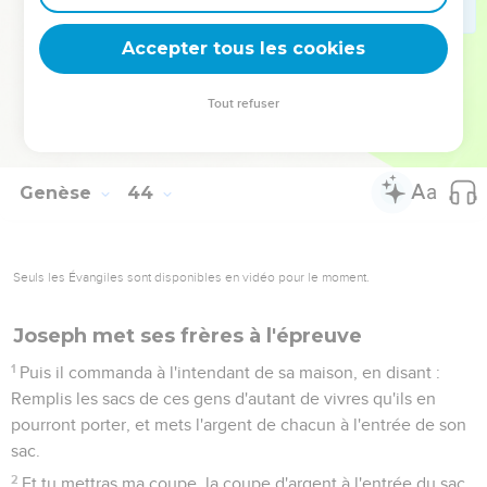
33
Ils s'assirent donc en sa présence, l'aîné selon son droit
d'aînesse, et le plus jeune selon son âge. Et ces hommes se
Accepter tous les cookies
regardaient l'un l'autre avec étonnement.
34
Et il leur fit porter des mets de devant lui ; mais la portion
Tout refuser
de Benjamin était cinq fois plus grosse que les portions de
tous les autres ; et ils burent et firent bonne chère avec lui.
Genèse
44
Seuls les Évangiles sont disponibles en vidéo pour le moment.
Joseph met ses frères à l'épreuve
1
Puis il commanda à l'intendant de sa maison, en disant :
Remplis les sacs de ces gens d'autant de vivres qu'ils en
pourront porter, et mets l'argent de chacun à l'entrée de son
sac.
2
Et tu mettras ma coupe, la coupe d'argent à l'entrée du sac