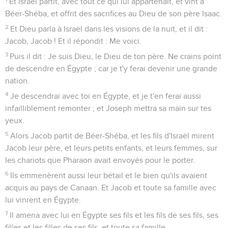
Et Israël partit, avec tout ce qui lui appartenait, et vint à
Béer-Shéba, et offrit des sacrifices au Dieu de son père Isaac.
2
Et Dieu parla à Israël dans les visions de la nuit, et il dit :
Jacob, Jacob ! Et il répondit : Me voici.
3
Puis il dit : Je suis Dieu, le Dieu de ton père. Ne crains point
de descendre en Égypte ; car je t'y ferai devenir une grande
nation.
4
Je descendrai avec toi en Égypte, et je t'en ferai aussi
infailliblement remonter ; et Joseph mettra sa main sur tes
yeux.
5
Alors Jacob partit de Béer-Shéba, et les fils d'Israël mirent
Jacob leur père, et leurs petits enfants, et leurs femmes, sur
les chariots que Pharaon avait envoyés pour le porter.
6
Ils emmenèrent aussi leur bétail et le bien qu'ils avaient
acquis au pays de Canaan. Et Jacob et toute sa famille avec
lui vinrent en Égypte.
7
Il amena avec lui en Égypte ses fils et les fils de ses fils, ses
filles et les filles de ses fils, et toute sa famille.