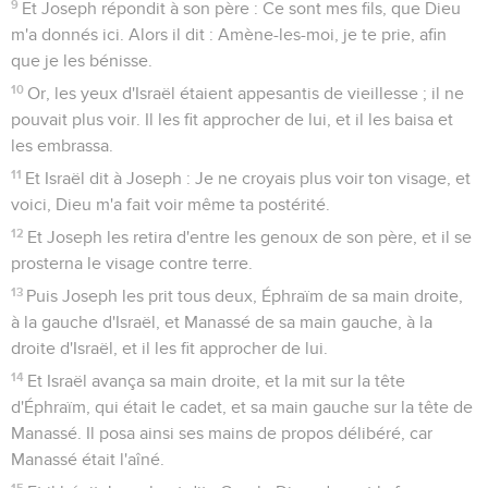
9
Et Joseph répondit à son père : Ce sont mes fils, que Dieu
m'a donnés ici. Alors il dit : Amène-les-moi, je te prie, afin
que je les bénisse.
10
Or, les yeux d'Israël étaient appesantis de vieillesse ; il ne
pouvait plus voir. Il les fit approcher de lui, et il les baisa et
les embrassa.
11
Et Israël dit à Joseph : Je ne croyais plus voir ton visage, et
voici, Dieu m'a fait voir même ta postérité.
12
Et Joseph les retira d'entre les genoux de son père, et il se
prosterna le visage contre terre.
13
Puis Joseph les prit tous deux, Éphraïm de sa main droite,
à la gauche d'Israël, et Manassé de sa main gauche, à la
droite d'Israël, et il les fit approcher de lui.
14
Et Israël avança sa main droite, et la mit sur la tête
d'Éphraïm, qui était le cadet, et sa main gauche sur la tête de
Manassé. Il posa ainsi ses mains de propos délibéré, car
Manassé était l'aîné.
15