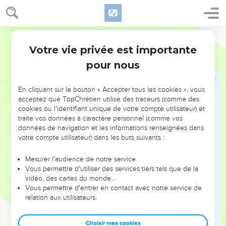
27
Et il leur demanda comment ils se portaient, et il leur dit :
Votre vieux père, dont vous m'avez parlé, se porte-t-il bien ?
Vit-il encore ?
Ostervald
28
Et ils répondirent : Ton serviteur notre père se porte bien ;
Votre vie privée est importante
Genèse
43
il vit encore. Et ils s'inclinèrent, et se prosternèrent.
pour nous
29
Et, levant les yeux, il vit Benjamin son frère, fils de sa
mère, et dit : Est-ce là votre jeune frère, dont vous m'avez
En cliquant sur le bouton « Accepter tous les cookies », vous
parlé ? Et il lui dit : Dieu te fasse miséricorde, mon fils !
acceptez que TopChrétien utilise des traceurs (comme des
cookies ou l'identifiant unique de votre compte utilisateur) et
30
Et Joseph se hâta, car ses entrailles étaient émues pour
traite vos données à caractère personnel (comme vos
son frère, et il chercha un lieu pour pleurer ; et il entra dans
données de navigation et les informations renseignées dans
la chambre intérieure et y pleura.
votre compte utilisateur) dans les buts suivants :
31
Puis il se lava le visage et sortit ; et, se faisant violence, il
Mesurer l'audience de notre service
dit : Servez le pain.
Vous permettre d'utiliser des services tiers tels que de la
32
vidéo, des cartes du monde…
Et on le servit à part, et eux à part ; et les Égyptiens qui
Vous permettre d'entrer en contact avec notre service de
mangeaient avec lui furent aussi servis à part, parce que les
relation aux utilisateurs.
Égyptiens ne peuvent manger le pain avec les Hébreux ; car
c'est une abomination pour les Égyptiens.
Choisir mes cookies