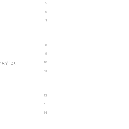
5
6
7
8
9
10
גַּם־הִ֗יא לַגּ
11
12
13
14