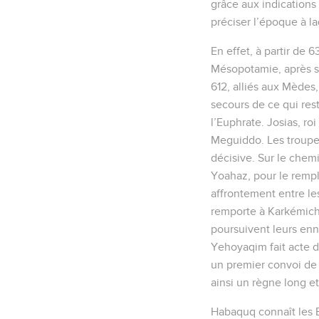
grâce aux indications 
préciser l’époque à l
En effet, à partir de 
Mésopotamie, après s’
612, alliés aux Mèdes,
secours de ce qui res
l’Euphrate. Josias, ro
Meguiddo. Les troupes
décisive. Sur le chem
Yoahaz, pour le rempl
affrontement entre le
remporte à Karkémich 
poursuivent leurs enn
Yehoyaqim fait acte 
un premier convoi de c
ainsi un règne long e
Habaquq connaît les Ba