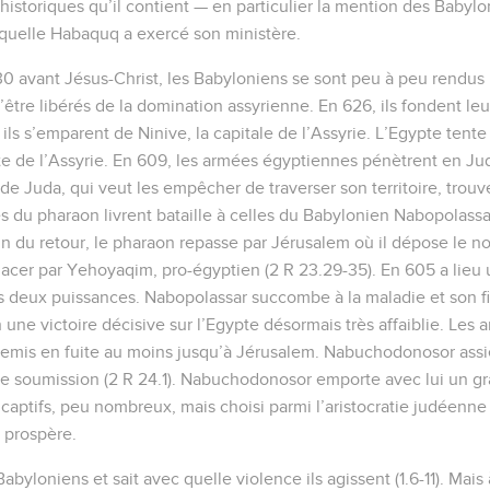
historiques qu’il contient — en particulier la mention des Babylo
aquelle Habaquq a exercé son ministère.
630 avant Jésus-Christ, les Babyloniens se sont peu à peu rendus 
être libérés de la domination assyrienne. En 626, ils fondent le
 ils s’emparent de Ninive, la capitale de l’Assyrie. L’Egypte tente
te de l’Assyrie. En 609, les armées égyptiennes pénètrent en Ju
i de Juda, qui veut les empêcher de traverser son territoire, trou
 du pharaon livrent bataille à celles du Babylonien Nabopolassar 
in du retour, le pharaon repasse par Jérusalem où il dépose le n
acer par Yehoyaqim, pro-égyptien (2 R 23.29-35). En 605 a lieu
s deux puissances. Nabopolassar succombe à la maladie et son f
une victoire décisive sur l’Egypte désormais très affaiblie. Les
emis en fuite au moins jusqu’à Jérusalem. Nabuchodonosor assièg
de soumission (2 R 24.1). Nabuchodonosor emporte avec lui un 
aptifs, peu nombreux, mais choisi parmi l’aristocratie judéenne (D
t prospère.
byloniens et sait avec quelle violence ils agissent (1.6-11). Mai