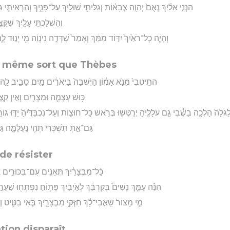
הִנְנִ֣י אֵלַ֗יִךְ נְאֻם֙ יְהוָ֣ה צְבָא֔וֹת וְגִלֵּיתִ֥י שׁוּלַ֖יִךְ עַל־פָּנָ֑יִךְ וְהַרְאֵיתִ֤י ג
וְהִשְׁלַכְתִּ֥י עָלַ֛יִךְ שִׁקֻּצִ
וְהָיָ֤ה כָל־רֹאַ֙יִךְ֙ יִדּ֣וֹד מִמֵּ֔ךְ וְאָמַר֙ שָׁדְּדָ֣ה נִֽינְוֵ֔ה מִ֖י יָנ֣וּד ל
le même sort que Thèbes
הֲתֵֽיטְבִי֙ מִנֹּ֣א אָמ֔וֹן הַיֹּֽשְׁבָה֙ בַּיְאֹרִ֔ים מַ֖יִם סָבִ֣יב לָ֑ה
כּ֥וּשׁ עָצְמָ֛ה וּמִצְרַ֖יִם וְאֵ֣ין קֵ֑צֶ
ֹלָה֙ הָלְכָ֣ה בַשֶּׁ֔בִי גַּ֧ם עֹלָלֶ֛יהָ יְרֻטְּשׁ֖וּ בְּרֹ֣אשׁ כָּל־חוּצ֑וֹת וְעַל־נִכְבַּדֶּ֙יהָ֙ יַדּ֣וּ גוֹרָ֔ל
גַּם־אַ֣תְּ תִּשְׁכְּרִ֔י תְּהִ֖י נַֽעֲלָמָ֑ה ג
de résister
כָּ֨ל־מִבְצָרַ֔יִךְ תְּאֵנִ֖ים עִם־בִּכּוּרִ֑ים אִם
הִנֵּ֨ה עַמֵּ֤ךְ נָשִׁים֙ בְּקִרְבֵּ֔ךְ לְאֹ֣יְבַ֔יִךְ פָּת֥וֹחַ נִפְתְּח֖וּ שַׁעֲר
מֵ֤י מָצוֹר֙ שַֽׁאֲבִי־לָ֔ךְ חַזְּקִ֖י מִבְצָרָ֑יִךְ בֹּ֧אִי בַטִּ֛יט ו
tion disparaît