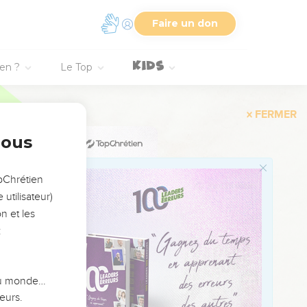
3
Faire un don
ien ?
Le Top
4
5
6
7
nous
8
9
opChrétien
10
utilisateur)
n et les
11
:
12
 du monde…
13
eurs.