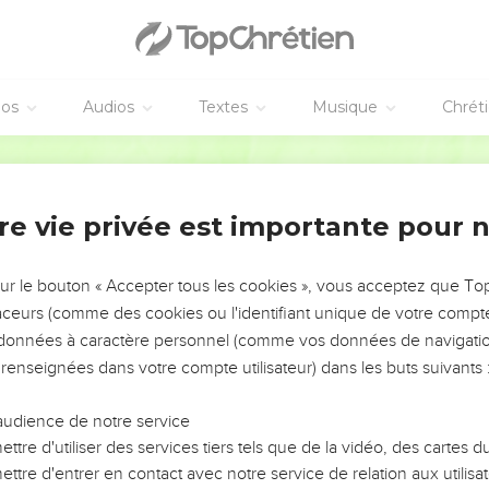
כִּ֣י שָׁ֤ב יְהוָה֙ אֶת־גְּא֣וֹן יַעֲקֹ֔ב כִּגְא֖וֹן יִשְׂרָאֵ֑ל כִּ֤י בְקָ
aut et pillée
éos
Audios
Textes
Musique
Chrét
מָגֵ֨ן גִּבֹּרֵ֜יהוּ מְאָדָּ֗ם אַנְשֵׁי־חַ֙יִל֙ מְתֻלָּעִ֔ים בְּאֵשׁ־פְּלָד֥וֹת הָרֶ֖כֶב בְּי֣
בַּֽחוּצוֹת֙ יִתְהוֹלְל֣וּ הָרֶ֔כֶב יִֽשְׁתַּקְשְׁק֖וּן בָּרְחֹב֑וֹת מַרְאֵיהֶן֙
Hébreu / Grec - Texte original
יִזְכֹּר֙ אַדִּירָ֔יו יִכָּשְׁל֖וּ *בהלכותם **בַּהֲלִֽיכָתָ֑ם יְמ
שַׁעֲרֵ֥י הַנּ
re vie privée est importante pour 
וְהֻצַּ֖ב גֻּלְּתָ֣ה הֹֽעֲלָ֑תָה וְאַמְהֹתֶ֗יהָ מְנַֽהֲגוֹת֙ כְּק֣
וְנִינְוֵ֥ה כִבְרֵֽכַת־מַ֖יִם מִ֣ימֵי הִ֑יא וְהֵ֣מָּה נָס
sur le bouton « Accepter tous les cookies », vous acceptez que T
בֹּ֥זּוּ כֶ֖סֶף בֹּ֣זּוּ זָהָ֑ב וְאֵ֥ין קֵ֙צֶה֙ לַ
traceurs (comme des cookies ou l'identifiant unique de votre compte 
s données à caractère personnel (comme vos données de navigatio
בּוּקָ֥ה וּמְבוּקָ֖ה וּמְבֻלָּקָ֑ה וְלֵ֨ב נָמֵ֜ס וּפִ֣ק בִּרְכַּ֗יִם וְחַלְחָלָה֙ בְּכָל־מָתְנַ֔
 renseignées dans votre compte utilisateur) dans les buts suivants 
 un lion vaincu
audience de notre service
אַיֵּה֙ מְע֣וֹן אֲרָי֔וֹת וּמִרְעֶ֥ה ה֖וּא לַכְּפִרִ֑ים אֲשֶׁ֣ר הָלַךְ֩ אַרְיֵ֨ה לָבִ֥יא 
ttre d'utiliser des services tiers tels que de la vidéo, des cartes
אַרְיֵ֤ה טֹרֵף֙ בְּדֵ֣י גֹֽרוֹתָ֔יו וּמְחַנֵּ֖ק לְלִבְאֹתָ֑יו וַיְמַלֵּ
ttre d'entrer en contact avec notre service de relation aux utilisat