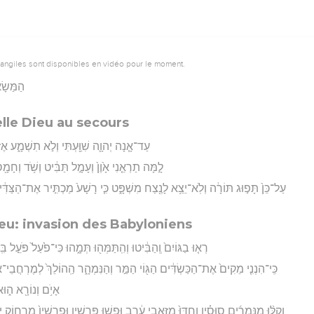
vangiles sont disponibles en vidéo pour le moment.
הַמַּשָׂא
lle Dieu au secours
עַד־אָ֧נָה יְהוָ֛ה שִׁוַּ֖עְתִּי וְלֹ֣א תִשְׁמָ֑ע אֶז
לָ֣מָּה תַרְאֵ֤נִי אָ֙וֶן֙ וְעָמָ֣ל תַּבִּ֔יט וְשֹׁ֥ד וְחָמָ֖ס ל
עַל־כֵּן֙ תָּפ֣וּג תּוֹרָ֔ה וְלֹֽא־יֵצֵ֥א לָנֶ֖צַח מִשְׁפָּ֑ט כִּ֤י רָשָׁע֙ מַכְתִּ֣יר אֶת־הַצַּדִּ֔י
eu: invasion des Babyloniens
רְא֤וּ בַגּוֹיִם֙ וְֽהַבִּ֔יטוּ וְהִֽתַּמְּה֖וּ תְּמָ֑הוּ כִּי־פֹ֙עַל֙ פֹּעֵ֣ל בּ
כִּֽי־הִנְנִ֤י מֵקִים֙ אֶת־הַכַּשְׂדִּ֔ים הַגּ֖וֹי הַמַּ֣ר וְהַנִּמְהָ֑ר הַֽהוֹלֵךְ֙ לְמֶרְחֲבֵי־א
אָיֹ֥ם וְנוֹרָ֖א ה֑וּא 
וְקַלּ֨וּ מִנְּמֵרִ֜ים סוּסָ֗יו וְחַדּוּ֙ מִזְּאֵ֣בֵי עֶ֔רֶב וּפָ֖שׁוּ פָּֽרָשָׁ֑יו וּפָֽרָשָׁיו֙ מֵרָח֣וֹק י