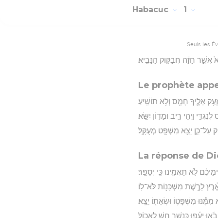
Habacuc
1
Seuls les É
֙ אֲשֶׁ֣ר חָזָ֔ה חֲבַקּ֖וּק הַנָּבִֽיא׃
Le prophète appe
ְעַ֥ק אֵלֶ֛יךָ חָמָ֖ס וְלֹ֥א תוֹשִֽׁיעַ׃
ְנֶגְדִּ֑י וַיְהִ֧י רִ֦יב וּמָד֖וֹן יִשָּֽׂא׃
ק עַל־כֵּ֛ן יֵצֵ֥א מִשְׁפָּ֖ט מְעֻקָּֽל׃
La réponse de Di
ִֽימֵיכֶ֔ם לֹ֥א תַאֲמִ֖ינוּ כִּ֥י יְסֻפָּֽר׃
ֶ֔רֶץ לָרֶ֖שֶׁת מִשְׁכָּנ֥וֹת לֹּא־לֽוֹ׃
מִמֶּ֕נּוּ מִשְׁפָּט֥וֹ וּשְׂאֵת֖וֹ יֵצֵֽא׃
ָבֹ֔אוּ יָעֻ֕פוּ כְּנֶ֖שֶׁר חָ֥שׁ לֶאֱכֽוֹל׃