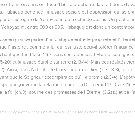
 être intervenus en Juda (1.5). La prophétie daterait donc d’avan
s, Habaquq dénonce l’injustice sociale et l’oppression qui se pra
 plutôt au règne de Yehoyaqim qu’à celui de Josias. On peut ainsi
 Yehoyaqim, entre 609 et 605. Habaquq est donc un contempor
se en grande partie d’un dialogue entre le prophète et l’Eternel,
e l’histoire : comment lui qui est juste peut-il tolérer l’injustice 
hant que lui (1.12 à 2.1) ? Dans ses réponses, l’Eternel souligne
2.5-20) et la justice établie sur terre (2.13-14). Mais ces réalités v
.37). Ainsi, dans l’attente de la « venue » de Dieu (2.3 ; 3.3), le pr
royant que le Seigneur accomplira ce qu’il a promis (2.3-4). L’apôt
cipe qui gouverne la relation du fidèle à Dieu (Rm 1.17 ; Ga 3.11). 
 la foi (ch.3), nourrie des promesses de l’Eternel (3.2ss.) et de l’
emeur Copyright © 1992, 1999 by Biblica, Inc.® Used by permission. All rights reser