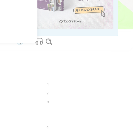
14
הִנְנִ֣י אֵלַ֗יִךְ נְאֻם֙ יְהוָ֣ה צְ
os Bible Software - sblgnt.com
1
2
3
4