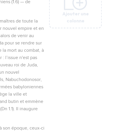
niens (1.6) — de
Ajouter une
Ajouter une
Ajouter une
Ajouter une
Ajouter une
colonne
colonne
colonne
colonne
colonne
maîtres de toute la
ur nouvel empire et en
 alors de venir au
da pour se rendre sur
ve la mort au combat, à
: l’issue n'est pas
ouveau roi de Juda,
 un nouvel
ils, Nabuchodonosor,
 armées babyloniennes
e la ville et
grand butin et emmène
n 1.1). Il inaugure
s à son époque, ceux-ci