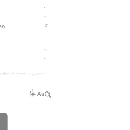
15
16
17
מִנְּ
18
19
os Bible Software - sblgnt.com