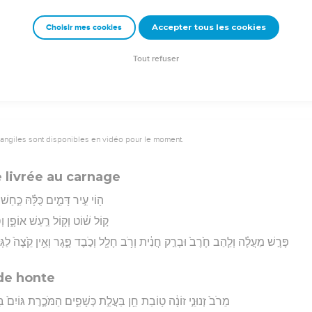
בָא֔וֹת וְהִבְעַרְתִּ֤י בֶֽעָשָׁן֙ רִכְבָּ֔הּ וּכְפִירַ֖יִךְ תֹּ֣אכַל חָ֑רֶב וְהִכְרַתִּ֤י מֵאֶ֙רֶץ֙ טַרְפֵּ֔ךְ וְ
Accepter tous les cookies
Choisir mes cookies
rad Codex - tanach.us --- Grec : © 2010 by the Society of Biblical Literature and Log
Tout refuser
vangiles sont disponibles en vidéo pour le moment.
e livrée au carnage
ה֖וֹי עִ֣יר דָּמִ֑ים כֻּלָּ֗הּ כַּ֤חַש
ק֣וֹל שׁ֔וֹט וְק֖וֹל רַ֣עַשׁ אוֹפָ֑ן וְ
פָּרָ֣שׁ מַעֲלֶ֗ה וְלַ֤הַב חֶ֙רֶב֙ וּבְרַ֣ק חֲנִ֔ית וְרֹ֥ב חָלָ֖ל וְכֹ֣בֶד פָּ֑גֶר וְאֵ֥ין קֵ֙צֶה֙ לַגְּוִי
de honte
מֵרֹב֙ זְנוּנֵ֣י זוֹנָ֔ה ט֥וֹבַת חֵ֖ן בַּעֲלַ֣ת כְּשָׁפִ֑ים הַמֹּכֶ֤רֶת גּוֹיִם֙ בִּז