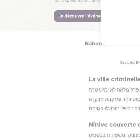
לֹֽא־יִשָּׁמַ֥ע ע֖וֹד ק֥וֹל מַלְאָכֵֽכֵה׃
Hébreu : © Westminster Lening
Nahum
3
Seuls les É
La ville criminell
ׁ פֶּ֙רֶק֙ מְלֵאָ֔ה לֹ֥א יָמִ֖ישׁ טָֽרֶף׃
ס֣וּס דֹּהֵ֔ר וּמֶרְכָּבָ֖ה מְרַקֵּדָֽה׃
ָּ֔ה *יכשלו **וְכָשְׁל֖וּ בִּגְוִיָּתָֽם׃
Ninive couverte 
ְנוּנֶ֔יהָ וּמִשְׁפָּח֖וֹת בִּכְשָׁפֶֽיהָ׃