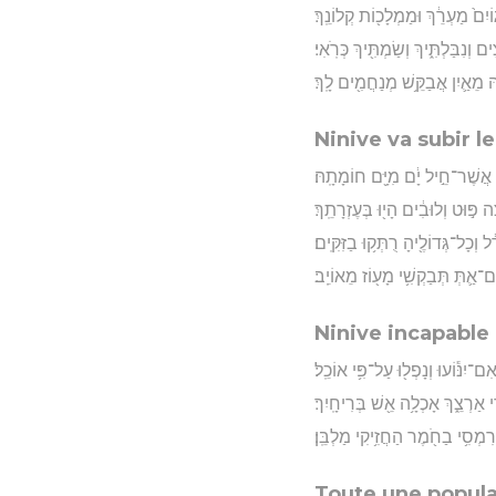
וֹיִם֙ מַעְרֵ֔ךְ וּמַמְלָכ֖וֹת קְלוֹנֵֽךְ׃
֖ים וְנִבַּלְתִּ֑יךְ וְשַׂמְתִּ֖יךְ כְּרֹֽאִי׃
ָ֑הּ מֵאַ֛יִן אֲבַקֵּ֥שׁ מְנַחֲמִ֖ים לָֽךְ׃
Ninive va subir 
ּ אֲשֶׁר־חֵ֣יל יָ֔ם מִיָּ֖ם חוֹמָתָֽהּ׃
ה פּ֣וּט וְלוּבִ֔ים הָי֖וּ בְּעֶזְרָתֵֽךְ׃
 וְכָל־גְּדוֹלֶ֖יהָ רֻתְּק֥וּ בַזִּקִּֽים׃
ַּם־אַ֛תְּ תְּבַקְשִׁ֥י מָע֖וֹז מֵאוֹיֵֽב׃
Ninive incapable 
־יִנּ֕וֹעוּ וְנָפְל֖וּ עַל־פִּ֥י אוֹכֵֽל׃
ֵ֣י אַרְצֵ֑ךְ אָכְלָ֥ה אֵ֖שׁ בְּרִיחָֽיִך׃
ְרִמְסִ֥י בַחֹ֖מֶר הַחֲזִ֥יקִי מַלְבֵּֽן׃
Toute une popula