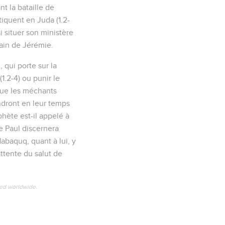
t la bataille de
tiquent en Juda (1.2-
 situer son ministère
ain de Jérémie.
 qui porte sur la
(1.2-4) ou punir le
 que les méchants
iendront en leur temps
ophète est-il appelé à
re Paul discernera
Habaquq, quant à lui, y
attente du salut de
ved worldwide.