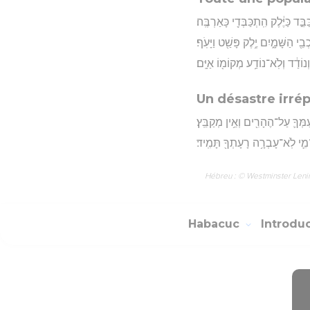
ד כַּיֶּ֔לֶק הִֽתְכַּבְּדִ֖י כָּאַרְבֶּֽה׃
בֵ֖י הַשָּׁמָ֑יִם יֶ֥לֶק פָּשַׁ֖ט וַיָּעֹֽף׃
וְנוֹדַ֔ד וְלֹֽא־נוֹדַ֥ע מְקוֹמ֖וֹ אַיָּֽם׃
Un désastre irré
ּ עַמְּךָ֛ עַל־הֶהָרִ֖ים וְאֵ֥ין מְקַבֵּֽץ׃
ל־מִ֛י לֹֽא־עָבְרָ֥ה רָעָתְךָ֖ תָּמִֽיד׃
Hébreu : © Westminster Lening
Habacuc
Introdu