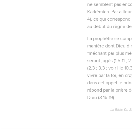
ne semblent pas encore
Karkémich. Par ailleur
4), ce qui correspond
au début du règne de
La prophétie se compo
manière dont Dieu dirig
*méchant par plus méc
seront jugés (1.5-11 ; 
(2.3 ; 3.3 ; voir He 10
vivre par la foi, en c
dans cet appel le prin
répond par la prière de
Dieu (3.16-19).
La Bible Du S