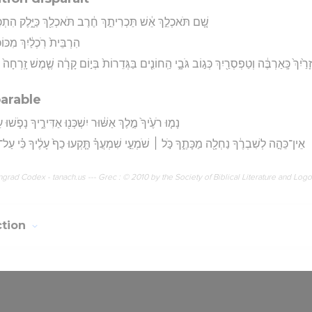
שָׁ֚ם תֹּאכְלֵ֣ךְ אֵ֔שׁ תַּכְרִיתֵ֣ךְ חֶ֔רֶב תֹּאכְלֵ֖ךְ כַּיָּ֑לֶק הִתְכַּבֵּ֣
הִרְבֵּית֙ רֹֽכְלַ֔יִךְ מִכּוֹכְ
זָרַ֙יִךְ֙ כָּֽאַרְבֶּ֔ה וְטַפְסְרַ֖יִךְ כְּג֣וֹב גֹּבָ֑י הַֽחוֹנִ֤ים בַּגְּדֵרוֹת֙ בְּי֣וֹם קָרָ֔ה שֶׁ֤מֶשׁ זָֽרְחָה֙ 
parable
נָמ֤וּ רֹעֶ֙יךָ֙ מֶ֣לֶךְ אַשּׁ֔וּר יִשְׁכְּנ֖וּ אַדִּירֶ֑יךָ נָפֹ֧שׁו
אֵין־כֵּהָ֣ה לְשִׁבְרֶ֔ךָ נַחְלָ֖ה מַכָּתֶ֑ךָ כֹּ֣ל ׀ שֹׁמְעֵ֣י שִׁמְעֲךָ֗ תָּ֤קְעוּ כַף֙ עָלֶ֔יךָ כִּ֗י עַ
rad Codex - tanach.us --- Grec : © 2010 by the Society of Biblical Literature and Log
ction