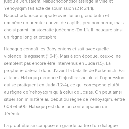
jusqu’à Jérusalem. Nabuchodonosor assiège la ville et
Yehoyaqim fait acte de soumission (2 R 24.1).
Nabuchodonosor emporte avec lui un grand butin et
emmène un premier convoi de captifs, peu nombreux, mais
choisi parmi l’aristocratie judéenne (Dn 1.1). Il inaugure ainsi
un règne long et prospère.
Habaquq connaît les Babyloniens et sait avec quelle
violence ils agissent (1.6-11). Mais à son époque, ceux-ci ne
semblent pas encore être intervenus en Juda (1.5). La
prophétie daterait donc d’avant la bataille de Karkémich. Par
ailleurs, Habaquq dénonce l’injustice sociale et l’oppression
qui se pratiquent en Juda (1.2-4), ce qui correspond plutôt
au règne de Yehoyaqim qu’à celui de Josias. On peut ainsi
situer son ministère au début du règne de Yehoyaqim, entre
609 et 605. Habaquq est donc un contemporain de
Jérémie.
La prophétie se compose en grande partie d’un dialogue