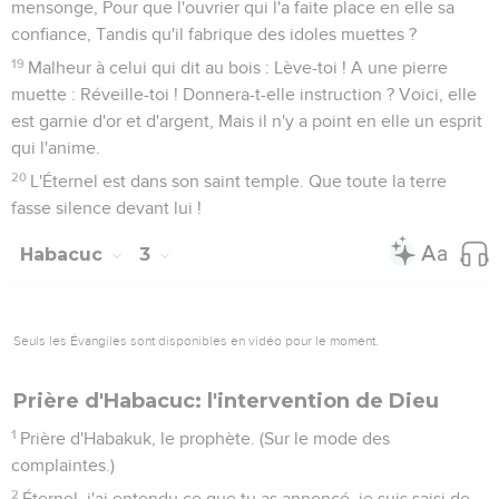
mensonge, Pour que l'ouvrier qui l'a faite place en elle sa
confiance, Tandis qu'il fabrique des idoles muettes ?
19
Malheur à celui qui dit au bois : Lève-toi ! A une pierre
muette : Réveille-toi ! Donnera-t-elle instruction ? Voici, elle
est garnie d'or et d'argent, Mais il n'y a point en elle un esprit
qui l'anime.
20
L'Éternel est dans son saint temple. Que toute la terre
fasse silence devant lui !
Habacuc
3
Seuls les Évangiles sont disponibles en vidéo pour le moment.
Prière d'Habacuc: l'intervention de Dieu
1
Prière d'Habakuk, le prophète. (Sur le mode des
complaintes.)
2
Éternel, j'ai entendu ce que tu as annoncé, je suis saisi de