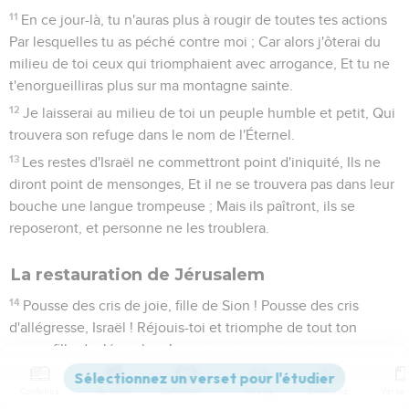
11
En ce jour-là, tu n'auras plus à rougir de toutes tes actions
Par lesquelles tu as péché contre moi ; Car alors j'ôterai du
milieu de toi ceux qui triomphaient avec arrogance, Et tu ne
t'enorgueilliras plus sur ma montagne sainte.
12
Je laisserai au milieu de toi un peuple humble et petit, Qui
trouvera son refuge dans le nom de l'Éternel.
13
Les restes d'Israël ne commettront point d'iniquité, Ils ne
diront point de mensonges, Et il ne se trouvera pas dans leur
bouche une langue trompeuse ; Mais ils paîtront, ils se
reposeront, et personne ne les troublera.
La restauration de Jérusalem
14
Pousse des cris de joie, fille de Sion ! Pousse des cris
d'allégresse, Israël ! Réjouis-toi et triomphe de tout ton
coeur, fille de Jérusalem !
15
L'Éternel a détourné tes châtiments, Il a éloigné ton
Contenus
Versions
Commentaires
Strong
Dictionnaire
ennemi ; Le roi d'Israël, l'Éternel, est au milieu de toi ; Tu n'as