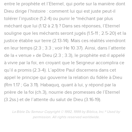
entre le prophète et l’Eternel, qui porte sur la manière dont
Dieu dirige l’histoire : comment lui qui est juste peut-il
tolérer l’injustice (1.2-4) ou punir le *méchant par plus
méchant que lui (1.12 à 2.1) ? Dans ses réponses, l’Eternel
souligne que les méchants seront jugés (1.5-11 ; 2.5-20) et la
justice établie sur terre (2.13-14). Mais ces réalités viendront
en leur temps (2.3 ; 3.3 ; voir He 10.37). Ainsi, dans l’attente
de la « venue » de Dieu (2.3 ; 3.3), le prophète est-il appelé
à vivre par la foi, en croyant que le Seigneur accomplira ce
qu’il a promis (2.3-4). L’apôtre Paul discernera dans cet
appel le principe qui gouverne la relation du fidèle à Dieu
(Rm 1.17 ; Ga 3.11). Habaquq, quant à lui, y répond par la
prière de la foi (ch.3), nourrie des promesses de l’Eternel
(3.2ss.) et de l’attente du salut de Dieu (3.16-19).
La Bible Du Semeur Copyright © 1992, 1999 by Biblica, Inc.® Used by
permission. All rights reserved worldwide.