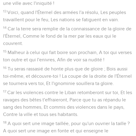
une ville avec l'iniquité !
13
Voici, quand l'Éternel des armées l'a résolu, Les peuples
travaillent pour le feu, Les nations se fatiguent en vain.
14
Car la terre sera remplie de la connaissance de la gloire de
l'Éternel, Comme le fond de la mer par les eaux qui le
couvrent.
15
Malheur à celui qui fait boire son prochain, A toi qui verses
ton outre et qui l'enivres, Afin de voir sa nudité !
16
Tu seras rassasié de honte plus que de gloire ; Bois aussi
toi-même, et découvre-toi ! La coupe de la droite de l'Éternel
se tournera vers toi, Et l'ignominie souillera ta gloire.
17
Car les violences contre le Liban retomberont sur toi, Et les
ravages des bêtes t'effraieront, Parce que tu as répandu le
sang des hommes, Et commis des violences dans le pays,
Contre la ville et tous ses habitants.
18
A quoi sert une image taillée, pour qu'un ouvrier la taille ?
A quoi sert une image en fonte et qui enseigne le