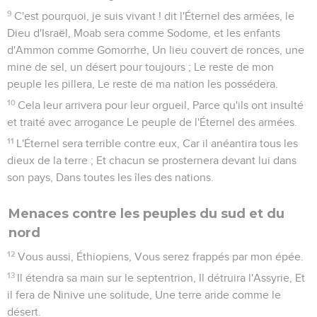
9
C'est pourquoi, je suis vivant ! dit l'Éternel des armées, le
Dieu d'Israël, Moab sera comme Sodome, et les enfants
d'Ammon comme Gomorrhe, Un lieu couvert de ronces, une
mine de sel, un désert pour toujours ; Le reste de mon
peuple les pillera, Le reste de ma nation les possédera.
10
Cela leur arrivera pour leur orgueil, Parce qu'ils ont insulté
et traité avec arrogance Le peuple de l'Éternel des armées.
11
L'Éternel sera terrible contre eux, Car il anéantira tous les
dieux de la terre ; Et chacun se prosternera devant lui dans
son pays, Dans toutes les îles des nations.
Menaces contre les peuples du sud et du
nord
12
Vous aussi, Éthiopiens, Vous serez frappés par mon épée.
13
Il étendra sa main sur le septentrion, Il détruira l'Assyrie, Et
il fera de Ninive une solitude, Une terre aride comme le
désert.