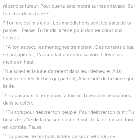
répand ta fureur, Pour que tu sois monté sur tes chevaux, Sur
ton char de victoire ?
9
Ton arc est mis à nu ; Les malédictions sont les traits de ta
parole... Pause. Tu fends la terre pour donner cours aux
fleuves.
10
A ton aspect, les montagnes tremblent ; Des torrents d'eau
se précipitent ; L'abîme fait entendre sa voix, Il lève ses
mains en haut.
11
Le soleil et la lune s'arrêtent dans leur demeure, A la
lumière de tes flèches qui partent, A la clarté de ta lance qui
brille.
12
Tu parcours la terre dans ta fureur, Tu écrases les nations
dans ta colère.
13
Tu sors pour délivrer ton peuple, Pour délivrer ton oint ; Tu
brises le faîte de la maison du méchant, Tu la détruis de fond
en comble. Pause.
14
Tu perces de tes traits la tête de ses chefs, Qui se