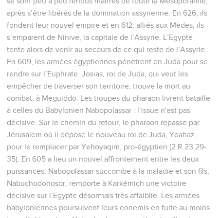
se sont peu à peu rendus maîtres de toute la Mésopotamie,
après s’être libérés de la domination assyrienne. En 626, ils
fondent leur nouvel empire et en 612, alliés aux Mèdes, ils
s’emparent de Ninive, la capitale de l’Assyrie. L’Egypte
tente alors de venir au secours de ce qui reste de l’Assyrie.
En 609, les armées égyptiennes pénètrent en Juda pour se
rendre sur l’Euphrate. Josias, roi de Juda, qui veut les
empêcher de traverser son territoire, trouve la mort au
combat, à Meguiddo. Les troupes du pharaon livrent bataille
à celles du Babylonien Nabopolassar : l’issue n'est pas
décisive. Sur le chemin du retour, le pharaon repasse par
Jérusalem où il dépose le nouveau roi de Juda, Yoahaz,
pour le remplacer par Yehoyaqim, pro-égyptien (2 R 23.29-
35). En 605 a lieu un nouvel affrontement entre les deux
puissances. Nabopolassar succombe à la maladie et son fils,
Nabuchodonosor, remporte à Karkémich une victoire
décisive sur l’Egypte désormais très affaiblie. Les armées
babyloniennes poursuivent leurs ennemis en fuite au moins