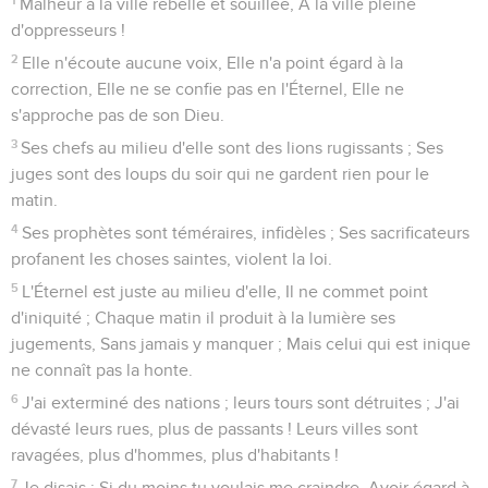
Malheur à la ville rebelle et souillée, A la ville pleine
d'oppresseurs !
2
Elle n'écoute aucune voix, Elle n'a point égard à la
correction, Elle ne se confie pas en l'Éternel, Elle ne
s'approche pas de son Dieu.
3
Ses chefs au milieu d'elle sont des lions rugissants ; Ses
juges sont des loups du soir qui ne gardent rien pour le
matin.
4
Ses prophètes sont téméraires, infidèles ; Ses sacrificateurs
profanent les choses saintes, violent la loi.
5
L'Éternel est juste au milieu d'elle, Il ne commet point
d'iniquité ; Chaque matin il produit à la lumière ses
jugements, Sans jamais y manquer ; Mais celui qui est inique
ne connaît pas la honte.
6
J'ai exterminé des nations ; leurs tours sont détruites ; J'ai
dévasté leurs rues, plus de passants ! Leurs villes sont
ravagées, plus d'hommes, plus d'habitants !
7
Je disais : Si du moins tu voulais me craindre, Avoir égard à