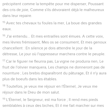
précipitent comme la tempête pour me disperser, Poussant
des cris de joie, Comme s'ils dévoraient déjà le malheureux
dans leur repaire.
15
Avec tes chevaux tu foules la mer, La boue des grandes
eaux.
16
J'ai entendu... Et mes entrailles sont émues. A cette voix,
mes lèvres frémissent, Mes os se consument, Et mes genoux
chancellent : En silence je dois attendre le jour de la
détresse, Le jour où l'oppresseur marchera contre le peuple.
17
Car le figuier ne fleurira pas, La vigne ne produira rien, Le
fruit de l'olivier manquera, Les champs ne donneront pas de
nourriture ; Les brebis disparaîtront du pâturage, Et il n'y aura
plus de boeufs dans les étables.
18
Toutefois, je veux me réjouir en l'Éternel, Je veux me
réjouir dans le Dieu de mon salut.
19
L'Éternel, le Seigneur, est ma force ; Il rend mes pieds
semblables à ceux des biches, Et il me fait marcher sur mes