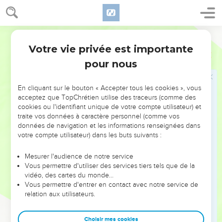
consume tes verrous.
14
Puise de l'eau pour le siège ! Répare tes forteresses ! Entre
dans la boue, foule l'argile ! Rétablis le four à briques !
Segond 1910
Votre vie privée est importante
Nahum
3
Toute une population disparaît
pour nous
15
Là, le feu te dévorera, L'épée t'exterminera, Te dévorera
comme des sauterelles. Entasse-toi comme les sauterelles !
En cliquant sur le bouton « Accepter tous les cookies », vous
Entasse-toi comme les sauterelles !
acceptez que TopChrétien utilise des traceurs (comme des
cookies ou l'identifiant unique de votre compte utilisateur) et
16
Tes marchands, plus nombreux Que les étoiles du ciel,
traite vos données à caractère personnel (comme vos
Sont comme la sauterelle qui ouvre les ailes et s'envole.
données de navigation et les informations renseignées dans
votre compte utilisateur) dans les buts suivants :
17
Tes princes sont comme les sauterelles, Tes chefs comme
une multitude de sauterelles, Qui se posent sur les haies au
Mesurer l'audience de notre service
temps de la froidure : Le soleil paraît, elles s'envolent, Et l'on
Vous permettre d'utiliser des services tiers tels que de la
ne connaît plus le lieu où elles étaient.
vidéo, des cartes du monde…
Vous permettre d'entrer en contact avec notre service de
relation aux utilisateurs.
Un désastre irréparable
18
Tes bergers sommeillent, roi d'Assyrie, Tes vaillants
Choisir mes cookies