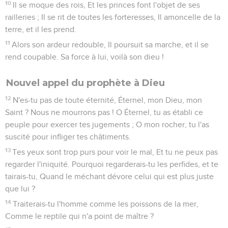
10
Il se moque des rois, Et les princes font l'objet de ses
railleries ; Il se rit de toutes les forteresses, Il amoncelle de la
terre, et il les prend.
11
Alors son ardeur redouble, Il poursuit sa marche, et il se
rend coupable. Sa force à lui, voilà son dieu !
Nouvel appel du prophète à Dieu
12
N'es-tu pas de toute éternité, Éternel, mon Dieu, mon
Saint ? Nous ne mourrons pas ! O Éternel, tu as établi ce
peuple pour exercer tes jugements ; O mon rocher, tu l'as
suscité pour infliger tes châtiments.
13
Tes yeux sont trop purs pour voir le mal, Et tu ne peux pas
regarder l'iniquité. Pourquoi regarderais-tu les perfides, et te
tairais-tu, Quand le méchant dévore celui qui est plus juste
que lui ?
14
Traiterais-tu l'homme comme les poissons de la mer,
Comme le reptile qui n'a point de maître ?