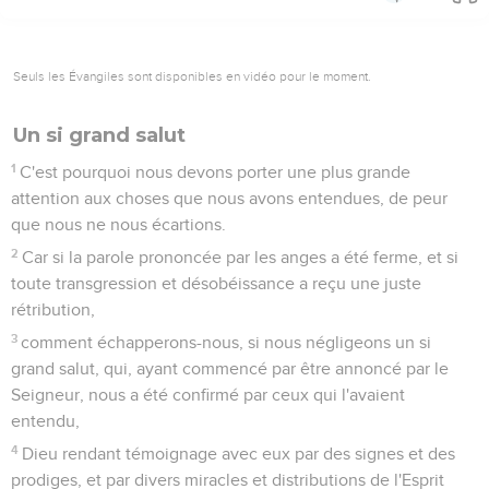
rendît impuissant celui qui avait le pouvoir de la mort, c'est-
à-dire le diable ;
15
et qu'il délivrât tous ceux qui, par la crainte de la mort,
étaient, pendant toute leur vie, assujettis à la servitude.
16
Car, certes, il ne prend pas les anges, mais il prend la
semence d'Abraham.
17
C'est pourquoi il dut, en toutes choses, être rendu
semblable à ses frères, afin qu'il fût un miséricordieux et
fidèle souverain sacrificateur dans les choses qui concernent
Dieu, pour faire propitiation pour les péchés du peuple.
18
Car, en ce qu'il a souffert lui-même, étant tenté, il est à
même de secourir ceux qui sont tentés.
Hébreux
3
Seuls les Évangiles sont disponibles en vidéo pour le moment.