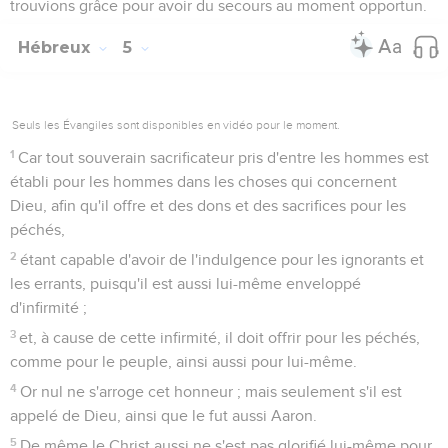
Seuls les Évangiles sont disponibles en vidéo pour le moment.
1
C'est pourquoi, laissant la parole du commencement du
Christ, avançons vers l'état d'hommes faits, ne posant pas de
nouveau le fondement de la repentance des oeuvres mortes
et de la foi en Dieu,
2
de la doctrine des ablutions et de l'imposition des mains, et
de la résurrection des morts et du jugement éternel.
3
Et c'est ce que nous ferons, si Dieu le permet.
4
Car il est impossible que ceux qui ont été une fois éclairés,
et qui ont goûté du don céleste, et qui sont devenus
participants de l'Esprit Saint,
5
et qui ont goûté la bonne parole de Dieu et les miracles du
siècle à venir,
6
qui sont tombés, soient renouvelés encore à la repentance,
crucifiant pour eux-mêmes le Fils de Dieu et l'exposant à