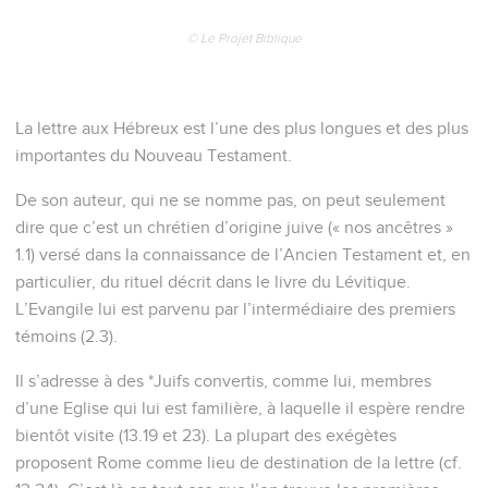
commettre de péché. Approchons-nous donc du trône du
Dieu de grâce avec une pleine assurance... » (4.15 et 16).
La Bible Du Semeur Copyright © 1992, 1999 by Biblica, Inc.® Used by
permission. All rights reserved worldwide.
Hébreux
1
Seuls les Évangiles sont disponibles en vidéo pour le moment.
Dieu a parlé par son Fils
1
Dieu ayant autrefois, à plusieurs reprises et en plusieurs
manières, parlé aux pères par les prophètes,
2
à la fin de ces jours-là, nous a parlé dans le Fils, qu'il a
établi héritier de toutes choses, par lequel aussi il a fait les
mondes,