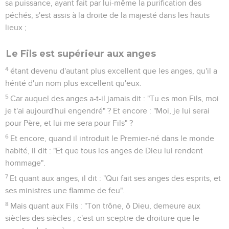
4
Dieu rendant témoignage avec eux par des signes et des
prodiges, et par divers miracles et distributions de l'Esprit
Saint, selon sa propre volonté ?
Celui qui conduit les hommes au salut
5
Car ce n'est point aux anges qu'il a assujetti le monde
habité à venir dont nous parlons ;
6
mais quelqu'un a rendu ce témoignage quelque part,
disant : "Qu'est-ce que l'homme que tu te souviennes de lui,
ou le fils de l'homme que tu le visites ?
7
Tu l'as fait un peu moindre que les anges ; tu l'as couronné
de gloire et d'honneur, et l'as établi sur les oeuvres de tes
mains ;
8
tu as assujetti toutes choses sous ses pieds" ; car en lui
assujettissant toutes choses, il n'a rien laissé qui ne lui soit
assujetti ; mais maintenant nous ne voyons pas encore que
toutes choses lui soient assujetties ;