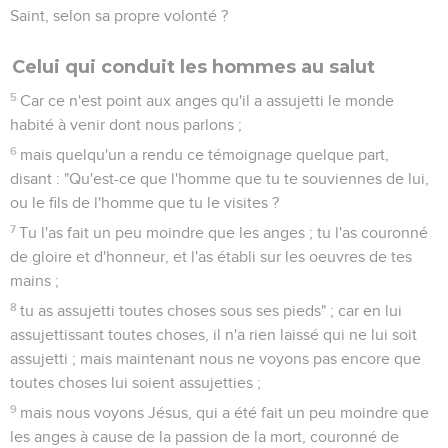
Jésus est supérieur à Moïse
1
C'est pourquoi, frères saints participants à l'appel céleste,
considérez l'apôtre et le souverain sacrificateur de notre
confession,
2
Jésus, qui est fidèle à celui qui l'a établi, comme Moïse
aussi l'a été dans toute sa maison.
3
Car celui-là a été jugé digne d'une gloire d'autant plus
grande que celle de Moïse, que celui qui a bâti la maison a
plus d'honneur que la maison.
4
Car toute maison est bâtie par quelqu'un ; mais celui qui a
bâti toutes choses, est Dieu.
5
Et Moïse a bien été fidèle dans toute sa maison, comme
serviteur, en témoignage des choses qui devaient être dites ;
6
mais Christ, comme Fils, sur sa maison ; et nous sommes sa
maison, si du moins nous retenons ferme jusqu'au bout la
confiance et la gloire de l'espérance.