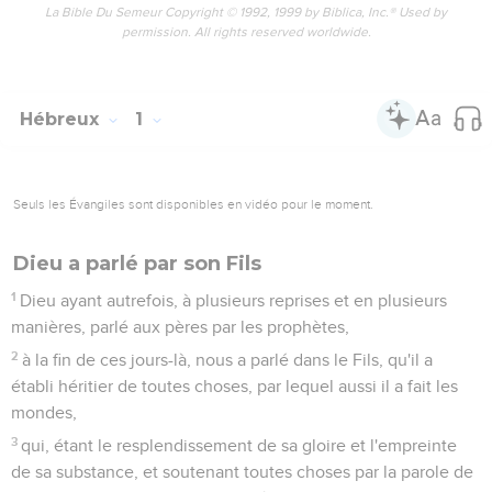
pour servir en faveur de ceux qui vont hériter du salut ?
Hébreux
2
Seuls les Évangiles sont disponibles en vidéo pour le moment.
Un si grand salut
1
C'est pourquoi nous devons porter une plus grande
attention aux choses que nous avons entendues, de peur
que nous ne nous écartions.
2
Car si la parole prononcée par les anges a été ferme, et si
toute transgression et désobéissance a reçu une juste
rétribution,
3
comment échapperons-nous, si nous négligeons un si
grand salut, qui, ayant commencé par être annoncé par le
Seigneur, nous a été confirmé par ceux qui l'avaient
entendu,