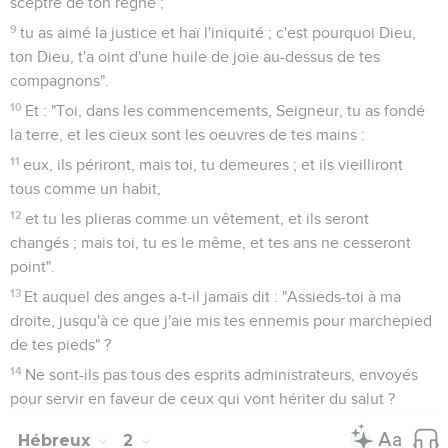
9
mais nous voyons Jésus, qui a été fait un peu moindre que
les anges à cause de la passion de la mort, couronné de
gloire et d'honneur, en sorte que, par la grâce de Dieu, il
goûtât la mort pour tout.
10
Car il convenait pour lui, à cause de qui sont toutes choses
et par qui sont toutes choses, que, amenant plusieurs fils à la
gloire, il consommât le chef de leur salut par des
souffrances.
11
Car, et celui qui sanctifie et ceux qui sont sanctifiés sont
tous d'un ; c'est pourquoi il n'a pas honte de les appeler
frères,
12
disant : "J'annoncerai ton nom à mes frères ; au milieu de
l'assemblée je chanterai tes louanges".
13
Et encore : "Moi, je me confierai en lui". Et encore : "Me
voici, moi, et les enfants que Dieu m'a donnés".
14
Puis donc que les enfants ont eu part au sang et à la chair,
lui aussi semblablement y a participé, afin que, par la mort, il