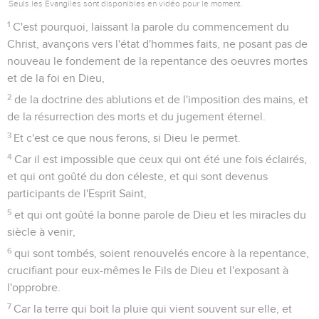
18
afin que par deux choses immuables, dans lesquelles il
était impossible que Dieu mentît, nous ayons une ferme
consolation, nous qui nous sommes enfuis pour saisir
l'espérance proposée,
19
laquelle nous avons comme une ancre de l'âme, sûre et
ferme, et qui entre jusqu'au dedans du voile
20
où Jésus est entré comme précurseur pour nous, étant
devenu souverain sacrificateur pour l'éternité selon l'ordre
de Melchisédec.
Hébreux
7
Seuls les Évangiles sont disponibles en vidéo pour le moment.
Melkisédec, roi et prêtre
1
Car ce Melchisédec, roi de Salem, sacrificateur du Dieu
Contenus
Versions
Commentaires
Strong
Dictionnaire