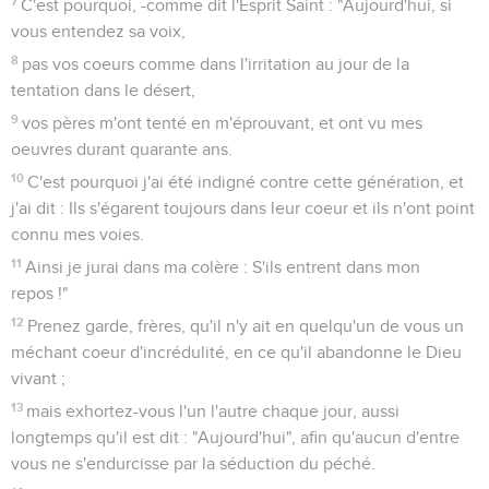
5
et encore dans ce passage : "S'ils entrent dans mon repos !"
6
Puis donc qu'il reste que quelques-uns y entrent, et que
ceux qui auparavant avaient été évangélisés ne sont pas
entrés à cause de leur désobéissance,
7
une fois il détermine un certain jour, disant, en David, si
longtemps après : "Aujourd'hui", comme il a été dit
auparavant : "Aujourd'hui, si vous entendez sa voix,
n'endurcissez pas vos coeurs."
8
Car si Josué leur avait donné le repos, il n'aurait pas parlé
après cela d'un autre jour.
9
Il reste donc un repos sabbatique pour le peuple de Dieu.
10
Car celui qui est entré dans son repos, lui aussi s'est
reposé de ses oeuvres, comme Dieu s'est reposé des
siennes propres.
11
Appliquons-nous donc à entrer dans ce repos-là, afin que
personne ne tombe en imitant une semblable
désobéissance.