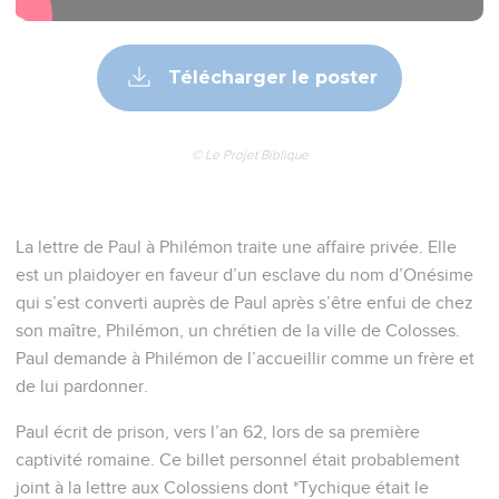
4
Je rends grâces à mon Dieu, faisant toujours mention de toi
dans mes prières,
5
apprenant l'amour et la foi que tu as envers le Seigneur
Jésus et pour tous les saints ;
6
en sorte que ta communion dans la foi opère en
reconnaissant tout le bien qui est en nous à l'égard du Christ
Jésus.
7
Car nous avons une grande joie et une grande consolation
dans ton amour, parce que les entrailles des saints sont
rafraîchies par toi, frère.
Paul présente une demande en faveur
d'Onésime
8
C'est pourquoi, tout en ayant une grande liberté en Christ
de te commander ce qui convient, -
9
à cause de l'amour, je te prie plutôt, étant tel que je suis,
Paul, un vieillard, et maintenant aussi prisonnier de Jésus