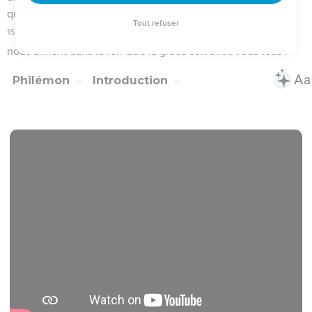
Philémon
1
Seuls les Évangiles sont disponibles en vidéo pour le moment.
Salutation
1
Paul, prisonnier de Jésus Christ, et le frère Timothée, à
Philémon le bien-aimé et notre compagnon d'oeuvre,
2
et à la soeur Apphie, et à Archippe notre compagnon
d'armes, et à l'assemblée qui se réunit dans ta maison :
3
Grâce et paix à vous, de la part de Dieu notre Père et du
Seigneur Jésus Christ !
L'amour et la foi de Philémon