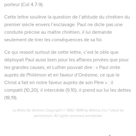
Christ,
10
je te prie pour mon enfant que j'ai engendré dans les liens,
Onésime, qui t'a été autrefois inutile,
11
mais qui maintenant est utile à toi et à moi,
12
lequel je t'ai renvoyé, -
13
lui, mes propres entrailles. Moi, j'aurais voulu le retenir
auprès de moi, afin qu'il me servît pour toi dans les liens de
l'évangile ;
14
mais je n'ai rien voulu faire sans ton avis, afin que le bien
que tu fais ne fût pas l'effet de la contrainte, mais qu'il fût
volontaire.
15
Car c'est peut-être pour cette raison qu'il a été séparé de
toi pour un temps, afin que tu le possèdes pour toujours,
16
non plus comme un esclave, mais au-dessus d'un esclave,
comme un frère bien-aimé, spécialement de moi, et combien
plus de toi, soit dans la chair, soit dans le Seigneur.
17
Si donc tu me tiens pour associé à toi, reçois-le comme