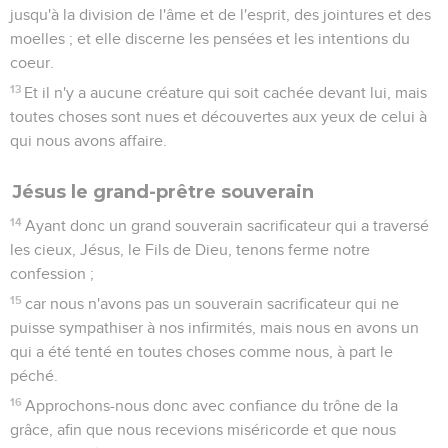
Mise en garde contre le danger
d'abandonner la foi
11
au sujet duquel nous avons beaucoup de choses à dire et
qui sont difficiles à expliquer, puisque vous êtes devenus
paresseux à écouter.
12
Car lorsque vous devriez être des docteurs, vu le temps,
vous avez de nouveau besoin qu'on vous enseigne quels
sont les premiers rudiments des oracles de Dieu, et vous
êtes devenus tels, que vous avez besoin de lait et non de
nourriture solide ;
13
car quiconque use de lait est inexpérimenté dans la parole
de la justice, car il est un petit enfant ;
14
mais la nourriture solide est pour les hommes faits, qui, par
le fait de l'habitude, ont les sens exercés à discerner le bien
et le mal.
Hébreux
6