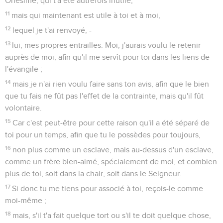
Télécharger le poster
© Le Projet Biblique
La lettre aux Hébreux est l’une des plus longues et des plus
importantes du Nouveau Testament.
De son auteur, qui ne se nomme pas, on peut seulement
dire que c’est un chrétien d’origine juive (« nos ancêtres »
1.1) versé dans la connaissance de l’Ancien Testament et, en
particulier, du rituel décrit dans le livre du Lévitique.
L’Evangile lui est parvenu par l’intermédiaire des premiers
témoins (2.3).
Il s’adresse à des *Juifs convertis, comme lui, membres
d’une Eglise qui lui est familière, à laquelle il espère rendre