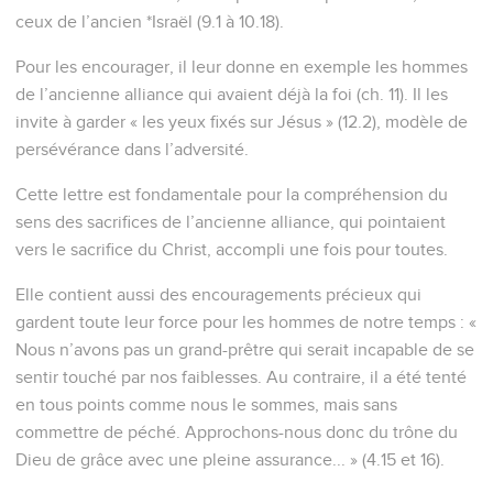
8
Mais quant aux Fils : "Ton trône, ô Dieu, demeure aux
siècles des siècles ; c'est un sceptre de droiture que le
sceptre de ton règne ;
9
tu as aimé la justice et haï l'iniquité ; c'est pourquoi Dieu,
ton Dieu, t'a oint d'une huile de joie au-dessus de tes
compagnons".
10
Et : "Toi, dans les commencements, Seigneur, tu as fondé
la terre, et les cieux sont les oeuvres de tes mains :
11
eux, ils périront, mais toi, tu demeures ; et ils vieilliront
tous comme un habit,
12
et tu les plieras comme un vêtement, et ils seront
changés ; mais toi, tu es le même, et tes ans ne cesseront
point".
13
Et auquel des anges a-t-il jamais dit : "Assieds-toi à ma
droite, jusqu'à ce que j'aie mis tes ennemis pour marchepied
de tes pieds" ?
14
Ne sont-ils pas tous des esprits administrateurs, envoyés