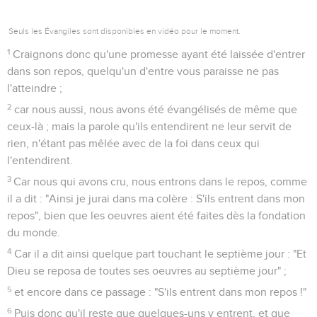
16
Approchons-nous donc avec confiance du trône de la
grâce, afin que nous recevions miséricorde et que nous
trouvions grâce pour avoir du secours au moment opportun.
Hébreux
5
Seuls les Évangiles sont disponibles en vidéo pour le moment.
1
Car tout souverain sacrificateur pris d'entre les hommes est
établi pour les hommes dans les choses qui concernent
Dieu, afin qu'il offre et des dons et des sacrifices pour les
péchés,
2
étant capable d'avoir de l'indulgence pour les ignorants et
les errants, puisqu'il est aussi lui-même enveloppé
d'infirmité ;
3
et, à cause de cette infirmité, il doit offrir pour les péchés,
comme pour le peuple, ainsi aussi pour lui-même.