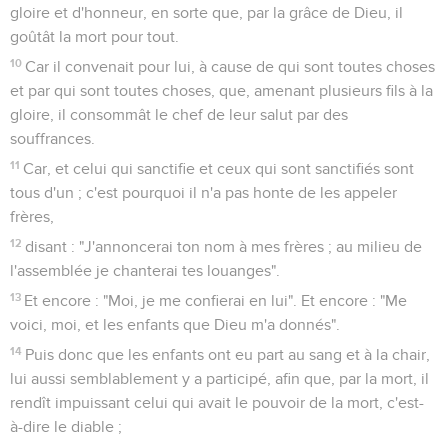
Le repos réservé au peuple de Dieu
7
C'est pourquoi, -comme dit l'Esprit Saint : "Aujourd'hui, si
vous entendez sa voix,
8
pas vos coeurs comme dans l'irritation au jour de la
tentation dans le désert,
9
vos pères m'ont tenté en m'éprouvant, et ont vu mes
oeuvres durant quarante ans.
10
C'est pourquoi j'ai été indigné contre cette génération, et
j'ai dit : Ils s'égarent toujours dans leur coeur et ils n'ont point
connu mes voies.
11
Ainsi je jurai dans ma colère : S'ils entrent dans mon
repos !"
12
Prenez garde, frères, qu'il n'y ait en quelqu'un de vous un
méchant coeur d'incrédulité, en ce qu'il abandonne le Dieu
vivant ;
13
mais exhortez-vous l'un l'autre chaque jour, aussi