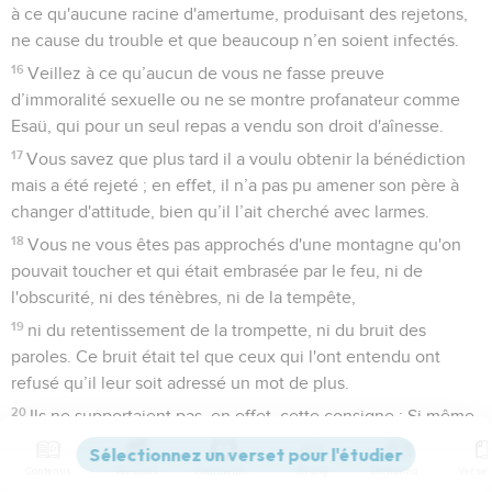
à ce qu'aucune racine d'amertume, produisant des rejetons,
ne cause du trouble et que beaucoup n’en soient infectés.
16
Veillez à ce qu’aucun de vous ne fasse preuve
d’immoralité sexuelle ou ne se montre profanateur comme
Esaü, qui pour un seul repas a vendu son droit d'aînesse.
17
Vous savez que plus tard il a voulu obtenir la bénédiction
mais a été rejeté ; en effet, il n’a pas pu amener son père à
changer d'attitude, bien qu’il l’ait cherché avec larmes.
18
Vous ne vous êtes pas approchés d'une montagne qu'on
pouvait toucher et qui était embrasée par le feu, ni de
l'obscurité, ni des ténèbres, ni de la tempête,
19
ni du retentissement de la trompette, ni du bruit des
paroles. Ce bruit était tel que ceux qui l'ont entendu ont
refusé qu’il leur soit adressé un mot de plus.
20
Ils ne supportaient pas, en effet, cette consigne : Si même
une bête touche la montagne, elle sera lapidée.
Contenus
Versions
Commentaires
Strong
Dictionnaire
21
Le spectacle était si terrifiant que Moïse a dit : Je suis