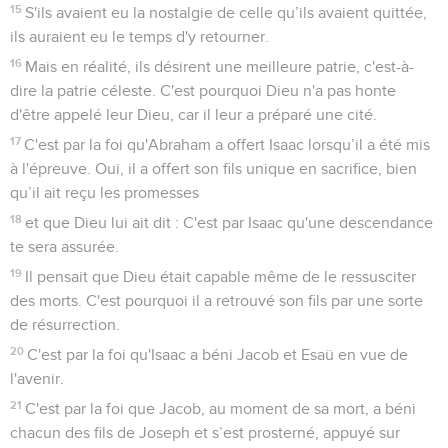
15
S'ils avaient eu la nostalgie de celle qu’ils avaient quittée,
ils auraient eu le temps d'y retourner.
16
Mais en réalité, ils désirent une meilleure patrie, c'est-à-
dire la patrie céleste. C'est pourquoi Dieu n'a pas honte
d'être appelé leur Dieu, car il leur a préparé une cité.
17
C'est par la foi qu'Abraham a offert Isaac lorsqu’il a été mis
à l'épreuve. Oui, il a offert son fils unique en sacrifice, bien
qu’il ait reçu les promesses
18
et que Dieu lui ait dit : C'est par Isaac qu'une descendance
te sera assurée.
19
Il pensait que Dieu était capable même de le ressusciter
des morts. C'est pourquoi il a retrouvé son fils par une sorte
de résurrection.
20
C'est par la foi qu'Isaac a béni Jacob et Esaü en vue de
l'avenir.
21
C'est par la foi que Jacob, au moment de sa mort, a béni
chacun des fils de Joseph et s’est prosterné, appuyé sur