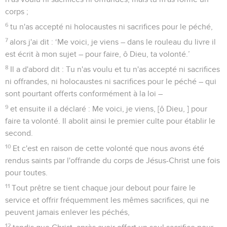
corps ;
6
tu n'as accepté ni holocaustes ni sacrifices pour le péché,
7
alors j'ai dit : ‘Me voici, je viens – dans le rouleau du livre il
est écrit à mon sujet – pour faire, ô Dieu, ta volonté.’
8
Il a d'abord dit : Tu n'as voulu et tu n'as accepté ni sacrifices
ni offrandes, ni holocaustes ni sacrifices pour le péché – qui
sont pourtant offerts conformément à la loi –
9
et ensuite il a déclaré : Me voici, je viens, [ô Dieu, ] pour
faire ta volonté. Il abolit ainsi le premier culte pour établir le
second.
10
Et c'est en raison de cette volonté que nous avons été
rendus saints par l'offrande du corps de Jésus-Christ une fois
pour toutes.
11
Tout prêtre se tient chaque jour debout pour faire le
service et offrir fréquemment les mêmes sacrifices, qui ne
peuvent jamais enlever les péchés,
12