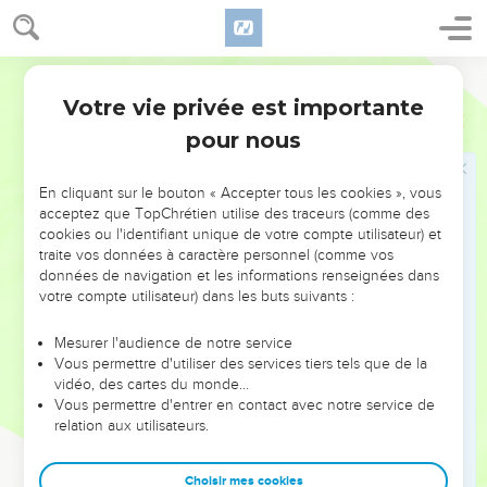
ceux qui, par la foi et la patience, reçoivent l’héritage promis.
La ferme promesse de Dieu
Segond 21
13
Lorsque Dieu a fait la promesse à Abraham, comme il ne
Votre vie privée est importante
Hébreux
6
pouvait pas prêter serment par plus grand que lui, il a juré
pour nous
par lui-même
14
en disant : Certainement, je te comblerai de bénédictions
En cliquant sur le bouton « Accepter tous les cookies », vous
et je multiplierai ta descendance.
acceptez que TopChrétien utilise des traceurs (comme des
15
cookies ou l'identifiant unique de votre compte utilisateur) et
C'est ainsi qu’après une attente patiente Abraham a
traite vos données à caractère personnel (comme vos
obtenu ce qui lui avait été promis.
données de navigation et les informations renseignées dans
16
Or, les hommes jurent par plus grand qu'eux et le serment
votre compte utilisateur) dans les buts suivants :
est une garantie qui met fin à toute contestation.
Mesurer l'audience de notre service
17
C’est pourquoi Dieu, voulant montrer plus clairement
Vous permettre d'utiliser des services tiers tels que de la
encore aux héritiers de la promesse le caractère irrévocable
vidéo, des cartes du monde…
Vous permettre d'entrer en contact avec notre service de
de sa décision, est intervenu par un serment.
relation aux utilisateurs.
18
Ainsi, par deux actes irrévocables dans lesquels il est
impossible que Dieu mente, nous sommes puissamment
Choisir mes cookies