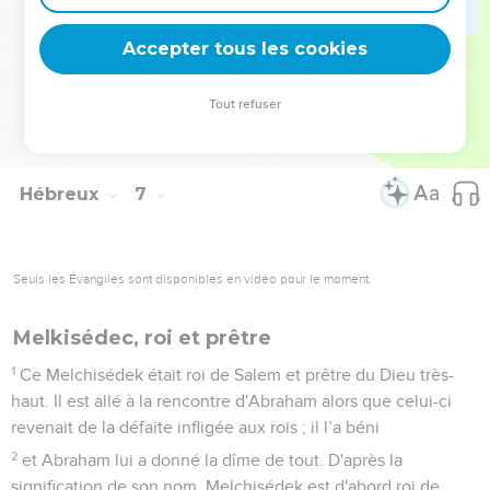
encouragés, nous dont le seul refuge a été de saisir
l'espérance qui nous était proposée.
Accepter tous les cookies
19
Cette espérance, nous la possédons comme une ancre
solide et sûre de l'âme ; elle pénètre derrière le voile,
Tout refuser
20
là où Jésus, établi grand-prêtre pour toujours à la manière
de Melchisédek, est entré pour nous en précurseur.
Hébreux
7
Seuls les Évangiles sont disponibles en vidéo pour le moment.
Melkisédec, roi et prêtre
1
Ce Melchisédek était roi de Salem et prêtre du Dieu très-
haut. Il est allé à la rencontre d'Abraham alors que celui-ci
revenait de la défaite infligée aux rois ; il l’a béni
2
et Abraham lui a donné la dîme de tout. D'après la
signification de son nom, Melchisédek est d'abord roi de