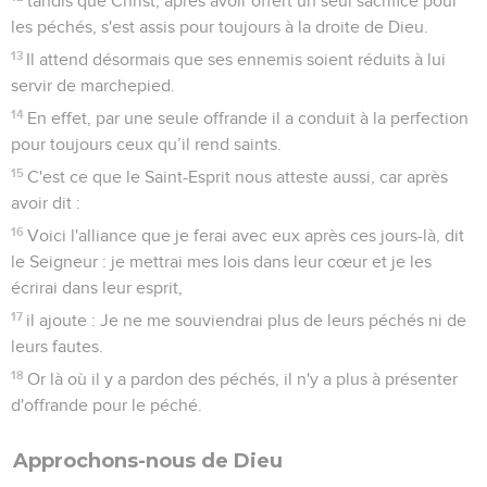
tandis que Christ, après avoir offert un seul sacrifice pour
les péchés, s'est assis pour toujours à la droite de Dieu.
13
Il attend désormais que ses ennemis soient réduits à lui
servir de marchepied.
14
En effet, par une seule offrande il a conduit à la perfection
pour toujours ceux qu’il rend saints.
15
C'est ce que le Saint-Esprit nous atteste aussi, car après
avoir dit :
16
Voici l'alliance que je ferai avec eux après ces jours-là, dit
le Seigneur : je mettrai mes lois dans leur cœur et je les
écrirai dans leur esprit,
17
il ajoute : Je ne me souviendrai plus de leurs péchés ni de
leurs fautes.
18
Or là où il y a pardon des péchés, il n'y a plus à présenter
d'offrande pour le péché.
Approchons-nous de Dieu