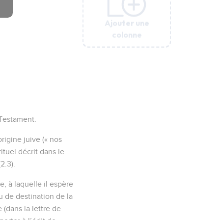
Ajouter une
Ajouter une
Ajouter une
Ajouter une
Ajouter une
colonne
colonne
colonne
colonne
colonne
 Testament.
igine juive (« nos
ituel décrit dans le
2.3).
e, à laquelle il espère
u de destination de la
e (dans la lettre de