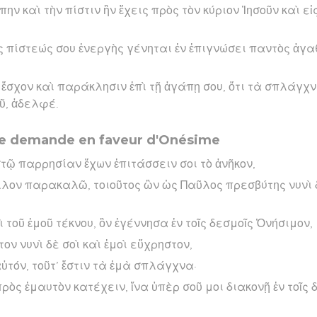
ην καὶ τὴν πίστιν ἣν ἔχεις πρὸς τὸν κύριον Ἰησοῦν καὶ ε
ς πίστεώς σου ἐνεργὴς γένηται ἐν ἐπιγνώσει παντὸς ἀγαθο
ἔσχον καὶ παράκλησιν ἐπὶ τῇ ἀγάπῃ σου, ὅτι τὰ σπλάγχ
ῦ, ἀδελφέ.
ne demande en faveur d'Onésime
στῷ παρρησίαν ἔχων ἐπιτάσσειν σοι τὸ ἀνῆκον,
λλον παρακαλῶ, τοιοῦτος ὢν ὡς Παῦλος πρεσβύτης νυνὶ 
τοῦ ἐμοῦ τέκνου, ὃν ἐγέννησα ἐν τοῖς δεσμοῖς Ὀνήσιμον,
τον νυνὶ δὲ σοὶ καὶ ἐμοὶ εὔχρηστον,
ὐτόν, τοῦτ’ ἔστιν τὰ ἐμὰ σπλάγχνα·
ρὸς ἐμαυτὸν κατέχειν, ἵνα ὑπὲρ σοῦ μοι διακονῇ ἐν τοῖς 