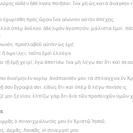
γνώμης οὐδὲν ἠθέλησα ποιῆσαι, ἵνα μὴ ὡς κατὰ ἀνάγκην 
ο ἐχωρίσθη πρὸς ὥραν ἵνα αἰώνιον αὐτὸν ἀπέχῃς,
ἀλλὰ ὑπὲρ δοῦλον, ἀδελφὸν ἀγαπητόν, μάλιστα ἐμοί, πό
.
ινωνόν, προσλαβοῦ αὐτὸν ὡς ἐμέ.
σε ἢ ὀφείλει, τοῦτο ἐμοὶ ἐλλόγα·
τῇ ἐμῇ χειρί, ἐγὼ ἀποτίσω· ἵνα μὴ λέγω σοι ὅτι καὶ σεα
σου ὀναίμην ἐν κυρίῳ· ἀνάπαυσόν μου τὰ σπλάγχνα ἐν Χρ
ῇ σου ἔγραψά σοι, εἰδὼς ὅτι καὶ ὑπὲρ ἃ λέγω ποιήσεις.
ζέ μοι ξενίαν, ἐλπίζω γὰρ ὅτι διὰ τῶν προσευχῶν ὑμῶν 
es
φρᾶς ὁ συναιχμάλωτός μου ἐν Χριστῷ Ἰησοῦ,
ς, Δημᾶς, Λουκᾶς, οἱ συνεργοί μου.