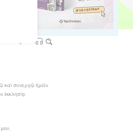
ved worldwide.
τῷ καὶ συνεργῷ ἡμῶν
υ ἐκκλησίᾳ·
 μου,