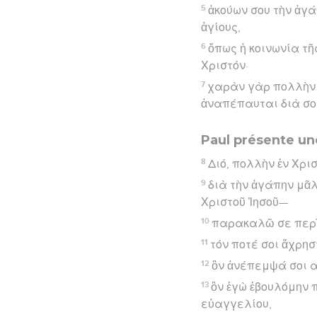
5
ἀκούων σου τὴν ἀγάπ
ἁγίους,
6
ὅπως ἡ κοινωνία τῆ
Χριστόν·
7
χαρὰν γὰρ πολλὴν 
ἀναπέπαυται διὰ σο
Paul présente u
8
Διό, πολλὴν ἐν Χρι
9
διὰ τὴν ἀγάπην μᾶ
Χριστοῦ Ἰησοῦ—
10
παρακαλῶ σε περὶ 
11
τόν ποτέ σοι ἄχρησ
12
ὃν ἀνέπεμψά σοι α
13
ὃν ἐγὼ ἐβουλόμην π
εὐαγγελίου,