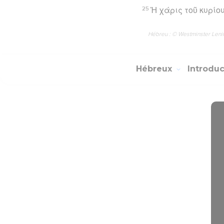
25
Ἡ χάρις τοῦ κυρίο
Hébreu : © Westminster Lening
Hébreux
Introdu