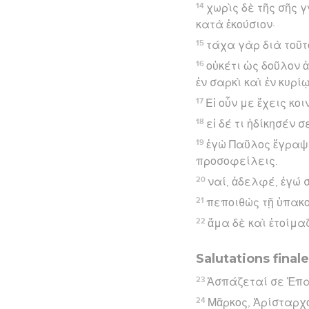
14
χωρὶς δὲ τῆς σῆς 
κατὰ ἑκούσιον·
15
τάχα γὰρ διὰ τοῦτ
16
οὐκέτι ὡς δοῦλον 
ἐν σαρκὶ καὶ ἐν κυρίῳ
17
Εἰ οὖν με ἔχεις κο
18
εἰ δέ τι ἠδίκησέν 
19
ἐγὼ Παῦλος ἔγραψα 
προσοφείλεις.
20
ναί, ἀδελφέ, ἐγώ 
21
πεποιθὼς τῇ ὑπακο
22
ἅμα δὲ καὶ ἑτοίμα
Salutations final
23
Ἀσπάζεταί σε Ἐπα
24
Μᾶρκος, Ἀρίσταρχο