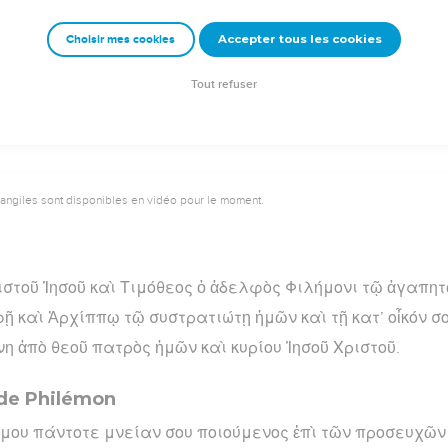
emeur Copyright © 1992, 1999 by Biblica, Inc.® Used by permission. All rights reser
Accepter tous les cookies
Choisir mes cookies
Tout refuser
vangiles sont disponibles en vidéo pour le moment.
ιστοῦ Ἰησοῦ καὶ Τιμόθεος ὁ ἀδελφὸς Φιλήμονι τῷ ἀγαπη
ῇ καὶ Ἀρχίππῳ τῷ συστρατιώτῃ ἡμῶν καὶ τῇ κατ’ οἶκόν σο
ήνη ἀπὸ θεοῦ πατρὸς ἡμῶν καὶ κυρίου Ἰησοῦ Χριστοῦ.
i de Philémon
μου πάντοτε μνείαν σου ποιούμενος ἐπὶ τῶν προσευχῶν