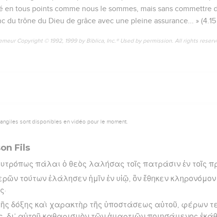
enté en tous points comme nous le sommes, mais sans commettre 
du trône du Dieu de grâce avec une pleine assurance... » (4.15 e
emeur Copyright © 1992, 1999 by Biblica, Inc.® Used by permission. All rights reser
vangiles sont disponibles en vidéo pour le moment.
on Fils
υτρόπως πάλαι ὁ θεὸς λαλήσας τοῖς πατράσιν ἐν τοῖς 
ερῶν τούτων ἐλάλησεν ἡμῖν ἐν υἱῷ, ὃν ἔθηκεν κληρονόμον 
ς·
ῆς δόξης καὶ χαρακτὴρ τῆς ὑποστάσεως αὐτοῦ, φέρων τ
, δι’ αὑτοῦ καθαρισμὸν τῶν ἁμαρτιῶν ποιησάμενος ἐκάθι