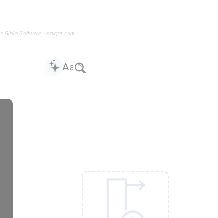
os Bible Software - sblgnt.com