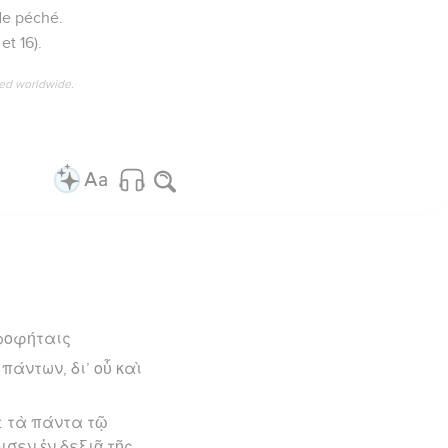
de péché.
t 16).
ved worldwide.
προφήταις
πάντων, δι’ οὗ καὶ
ε τὰ πάντα τῷ
σεν ἐν δεξιᾷ τῆς