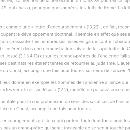
-96). La mention de la persécution en 10.33-34 pourrait se rapp
49, qui chassa, pour quelques années, les Juifs de Rome. La lett
écrit comme une « lettre d’encouragement » (13.22) ; de fait, rec
oupent le développement doctrinal. Il semble en effet que ses i
ion croissante. Les nombreuses mises en garde contre l’abandon de
 qui s’insèrent dans une démonstration suivie de la supériorité du C
e et Josué (3.1 à 4.13) et sur les *grands-prêtres de l’ancienne *allia
ses destinataires étaient tentés de retourner au judaïsme. L’aute
e du Christ, accompli une fois pour toutes, sur ceux de l’ancien *Isr
il leur donne en exemple les hommes de l’ancienne alliance qui av
rder « les yeux fixés sur Jésus » (12.2), modèle de persévérance dan
amentale pour la compréhension du sens des sacrifices de l’ancie
rifice du Christ, accompli une fois pour toutes.
es encouragements précieux qui gardent toute leur force pour l
s pas un grand-prêtre qui serait incapable de se sentir touché pa