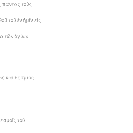
ἰς πάντας τοὺς
ῦ τοῦ ἐν ἡμῖν εἰς
να τῶν ἁγίων
δὲ καὶ δέσμιος
δεσμοῖς τοῦ