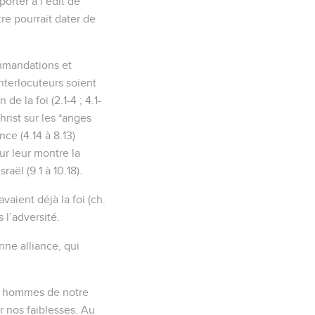
orter à l’édit de
re pourrait dater de
ommandations et
nterlocuteurs soient
 la foi (2.1-4 ; 4.1-
hrist sur les *anges
nce (4.14 à 8.13)
ur leur montre la
aël (9.1 à 10.18).
aient déjà la foi (ch.
s l’adversité.
nne alliance, qui
es hommes de notre
r nos faiblesses. Au