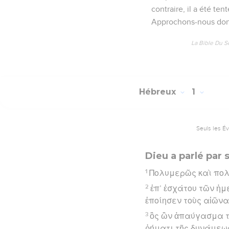
contraire, il a été t
Approchons-nous donc 
La Bible Du S
Hébreux
1
Seuls les É
Dieu a parlé par s
1
Πολυμερῶς καὶ πολ
2
ἐπ’ ἐσχάτου τῶν ἡμ
ἐποίησεν τοὺς αἰῶνα
3
ὃς ὢν ἀπαύγασμα τ
ῥήματι τῆς δυνάμεως