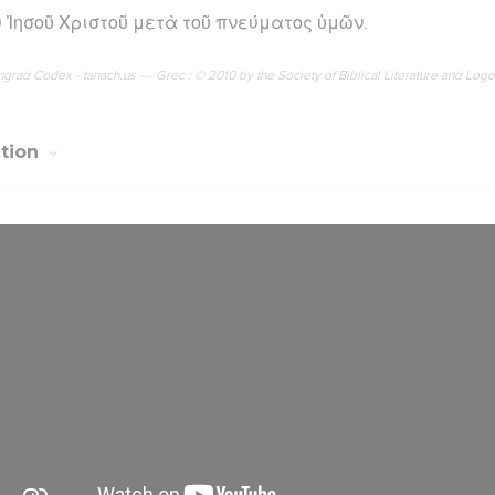
υ Ἰησοῦ Χριστοῦ μετὰ τοῦ πνεύματος ὑμῶν.
rad Codex - tanach.us --- Grec : © 2010 by the Society of Biblical Literature and Log
ction