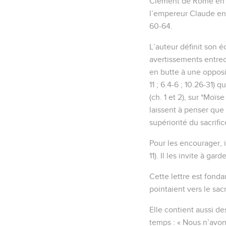
Clément de Rome en 95
l’empereur Claude en 
60-64.
L’auteur définit son 
avertissements entrec
en butte à une opposit
11 ; 6.4-6 ; 10.26-31)
(ch. 1 et 2), sur *Moïs
laissent à penser que 
supériorité du sacrific
Pour les encourager, 
11). Il les invite à ga
Cette lettre est fond
pointaient vers le sac
Elle contient aussi d
temps : « Nous n’avon