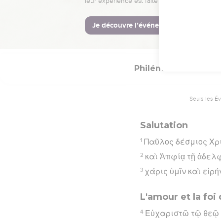
La Bible Du S
Philémon
1
Seuls les É
Salutation
1
Παῦλος δέσμιος Χρ
2
καὶ Ἀπφίᾳ τῇ ἀδελφ
3
χάρις ὑμῖν καὶ εἰρ
L'amour et la fo
4
Εὐχαριστῶ τῷ θεῷ 