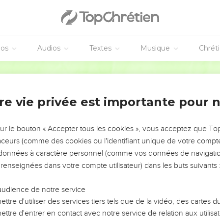
© Le Projet Biblique
éos
Audios
Textes
Musique
Chrét
ilémon traite une affaire privée. Elle est un plaidoyer en faveur
Hébreu / Grec - Texte original
onverti auprès de Paul après s’être enfui de chez son maître, Ph
uction
 Paul demande à Philémon de l’accueillir comme un frère et de lu
re vie privée est importante pour 
vers l’an 62, lors de sa première captivité romaine. Ce billet perso
a lettre aux Colossiens dont *Tychique était le porteur (Col 4.7-9
sur le bouton « Accepter tous les cookies », vous acceptez que T
traceurs (comme des cookies ou l'identifiant unique de votre compte 
a question de l’attitude du chrétien du premier siècle envers l’es
s données à caractère personnel (comme vos données de navigatio
ise au maître chrétien, il lui demande seulement de tirer les co
 renseignées dans votre compte utilisateur) dans les buts suivants 
 de cette lettre, c’est le zèle que déployait Paul aussi bien pour l
audience de notre service
causes, et Luther pouvait dire : « Paul imite auprès de Philémon 
ttre d'utiliser des services tiers tels que de la vidéo, des cartes
hrist a fait en notre faveur auprès de son Père » : il compatit (10
ttre d'entrer en contact avec notre service de relation aux utilisat
les dettes (18,19).