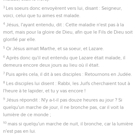
3
Les soeurs donc envoyèrent vers lui, disant : Seigneur,
voici, celui que tu aimes est malade.
4
Jésus, l'ayant entendu, dit : Cette maladie n'est pas à la
mort, mais pour la gloire de Dieu, afin que le Fils de Dieu soit
glorifié par elle.
5
Or Jésus aimait Marthe, et sa soeur, et Lazare.
6
Après donc qu'il eut entendu que Lazare était malade, il
demeura encore deux jours au lieu où il était.
7
Puis après cela, il dit à ses disciples : Retournons en Judée.
8
Les disciples lui disent : Rabbi, les Juifs cherchaient tout à
l'heure à te lapider, et tu y vas encore !
9
Jésus répondit : N'y a-t-il pas douze heures au jour ? Si
quelqu'un marche de jour, il ne bronche pas, car il voit la
lumière de ce monde ;
10
mais si quelqu'un marche de nuit, il bronche, car la lumière
n'est pas en lui.