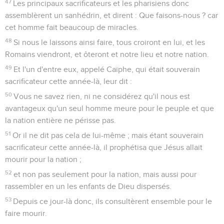
47
Les principaux sacrificateurs et les pharisiens donc
assemblèrent un sanhédrin, et dirent : Que faisons-nous ? car
cet homme fait beaucoup de miracles.
48
Si nous le laissons ainsi faire, tous croiront en lui, et les
Romains viendront, et ôteront et notre lieu et notre nation.
49
Et l'un d'entre eux, appelé Caïphe, qui était souverain
sacrificateur cette année-là, leur dit :
50
Vous ne savez rien, ni ne considérez qu'il nous est
avantageux qu'un seul homme meure pour le peuple et que
la nation entière ne périsse pas.
51
Or il ne dit pas cela de lui-même ; mais étant souverain
sacrificateur cette année-là, il prophétisa que Jésus allait
mourir pour la nation ;
52
et non pas seulement pour la nation, mais aussi pour
rassembler en un les enfants de Dieu dispersés.
53
Depuis ce jour-là donc, ils consultèrent ensemble pour le
faire mourir.