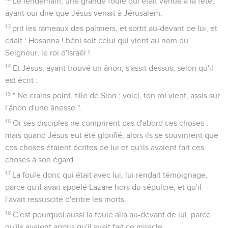
Le lendemain, une grande foule qui était venue à la fête,
ayant ouï dire que Jésus venait à Jérusalem,
13
prit les rameaux des palmiers, et sortit au-devant de lui, et
criait : Hosanna ! béni soit celui qui vient au nom du
Seigneur, le roi d'Israël !
14
Et Jésus, ayant trouvé un ânon, s'assit dessus, selon qu'il
est écrit :
15
" Ne crains point, fille de Sion ; voici, ton roi vient, assis sur
l'ânon d'une ânesse ".
16
Or ses disciples ne comprirent pas d'abord ces choses ;
mais quand Jésus eut été glorifié, alors ils se souvinrent que
ces choses étaient écrites de lui et qu'ils avaient fait ces
choses à son égard.
17
La foule donc qui était avec lui, lui rendait témoignage,
parce qu'il avait appelé Lazare hors du sépulcre, et qu'il
l'avait ressuscité d'entre les morts.
18
C'est pourquoi aussi la foule alla au-devant de lui, parce
qu'ils avaient appris qu'il avait fait ce miracle.