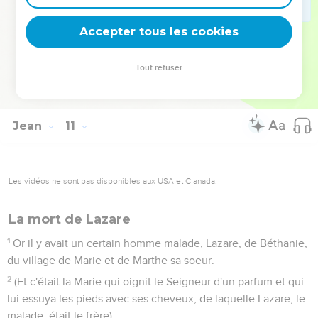
et s'en alla encore au delà du Jourdain, à l'endroit où Jean
avait baptisé au commencement, et il demeura là.
Accepter tous les cookies
41
Et plusieurs vinrent à lui, et ils disaient : Jean n'a fait aucun
miracle ; mais toutes les choses que Jean a dites de celui-ci
Tout refuser
étaient vraies.
42
Et plusieurs crurent là en lui.
Jean
11
Les vidéos ne sont pas disponibles aux USA et C anada.
La mort de Lazare
1
Or il y avait un certain homme malade, Lazare, de Béthanie,
du village de Marie et de Marthe sa soeur.
2
(Et c'était la Marie qui oignit le Seigneur d'un parfum et qui
lui essuya les pieds avec ses cheveux, de laquelle Lazare, le
malade, était le frère).