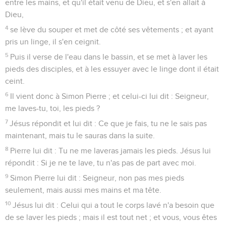
entre les mains, et qu'il était venu de Dieu, et s'en allait à
Dieu,
4
se lève du souper et met de côté ses vêtements ; et ayant
pris un linge, il s'en ceignit.
5
Puis il verse de l'eau dans le bassin, et se met à laver les
pieds des disciples, et à les essuyer avec le linge dont il était
ceint.
6
Il vient donc à Simon Pierre ; et celui-ci lui dit : Seigneur,
me laves-tu, toi, les pieds ?
7
Jésus répondit et lui dit : Ce que je fais, tu ne le sais pas
maintenant, mais tu le sauras dans la suite.
8
Pierre lui dit : Tu ne me laveras jamais les pieds. Jésus lui
répondit : Si je ne te lave, tu n'as pas de part avec moi.
9
Simon Pierre lui dit : Seigneur, non pas mes pieds
seulement, mais aussi mes mains et ma tête.
10
Jésus lui dit : Celui qui a tout le corps lavé n'a besoin que
de se laver les pieds ; mais il est tout net ; et vous, vous êtes