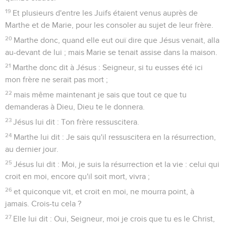
19
Et plusieurs d'entre les Juifs étaient venus auprès de
Marthe et de Marie, pour les consoler au sujet de leur frère.
20
Marthe donc, quand elle eut ouï dire que Jésus venait, alla
au-devant de lui ; mais Marie se tenait assise dans la maison.
21
Marthe donc dit à Jésus : Seigneur, si tu eusses été ici
mon frère ne serait pas mort ;
22
mais même maintenant je sais que tout ce que tu
demanderas à Dieu, Dieu te le donnera.
23
Jésus lui dit : Ton frère ressuscitera.
24
Marthe lui dit : Je sais qu'il ressuscitera en la résurrection,
au dernier jour.
25
Jésus lui dit : Moi, je suis la résurrection et la vie : celui qui
croit en moi, encore qu'il soit mort, vivra ;
26
et quiconque vit, et croit en moi, ne mourra point, à
jamais. Crois-tu cela ?
27
Elle lui dit : Oui, Seigneur, moi je crois que tu es le Christ,