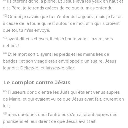
Ils ôtèrent donc la pierre. Et Jésus leva les yeux en haut et
dit : Père, je te rends grâces de ce que tu m'as entendu.
42
Or moi je savais que tu m'entends toujours ; mais je l'ai dit
à cause de la foule qui est autour de moi, afin qu'ils croient
que toi, tu m'as envoyé.
43
ayant dit ces choses, il cria à haute voix : Lazare, sors
dehors !
44
Et le mort sortit, ayant les pieds et les mains liés de
bandes ; et son visage était enveloppé d'un suaire. Jésus
leur dit : Déliez-le, et laissez-le aller.
Le complot contre Jésus
45
Plusieurs donc d'entre les Juifs qui étaient venus auprès
de Marie, et qui avaient vu ce que Jésus avait fait, crurent en
lui ;
46
mais quelques-uns d'entre eux s'en allèrent auprès des
pharisiens et leur dirent ce que Jésus avait fait.