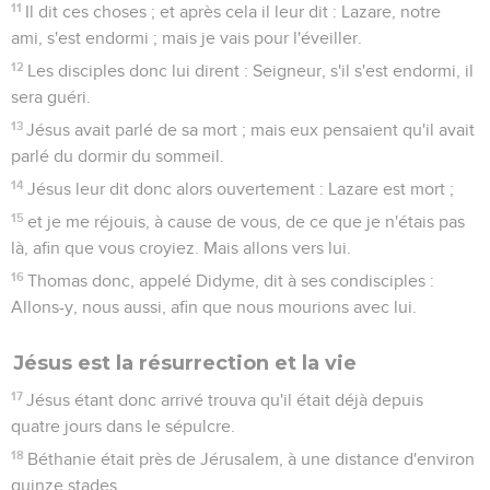
11
Il dit ces choses ; et après cela il leur dit : Lazare, notre
ami, s'est endormi ; mais je vais pour l'éveiller.
12
Les disciples donc lui dirent : Seigneur, s'il s'est endormi, il
sera guéri.
13
Jésus avait parlé de sa mort ; mais eux pensaient qu'il avait
parlé du dormir du sommeil.
14
Jésus leur dit donc alors ouvertement : Lazare est mort ;
15
et je me réjouis, à cause de vous, de ce que je n'étais pas
là, afin que vous croyiez. Mais allons vers lui.
16
Thomas donc, appelé Didyme, dit à ses condisciples :
Allons-y, nous aussi, afin que nous mourions avec lui.
Jésus est la résurrection et la vie
17
Jésus étant donc arrivé trouva qu'il était déjà depuis
quatre jours dans le sépulcre.
18
Béthanie était près de Jérusalem, à une distance d'environ
quinze stades.