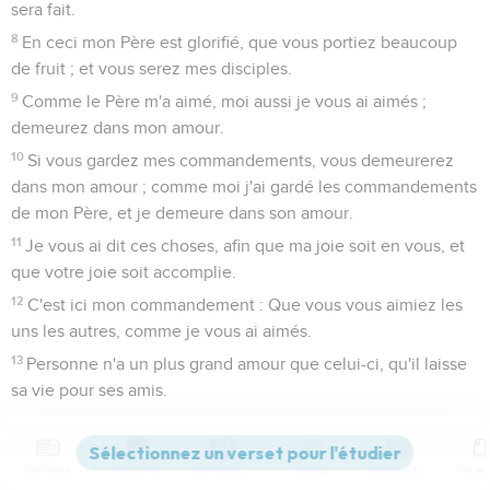
sera fait.
8
En ceci mon Père est glorifié, que vous portiez beaucoup
de fruit ; et vous serez mes disciples.
9
Comme le Père m'a aimé, moi aussi je vous ai aimés ;
demeurez dans mon amour.
10
Si vous gardez mes commandements, vous demeurerez
dans mon amour ; comme moi j'ai gardé les commandements
de mon Père, et je demeure dans son amour.
11
Je vous ai dit ces choses, afin que ma joie soit en vous, et
que votre joie soit accomplie.
12
C'est ici mon commandement : Que vous vous aimiez les
uns les autres, comme je vous ai aimés.
13
Personne n'a un plus grand amour que celui-ci, qu'il laisse
sa vie pour ses amis.
14
Vous êtes mes amis, si vous faites tout ce que moi je vous
commande.
Contenus
Versions
Commentaires
Strong
Dictionnaire
15
Je ne vous appelle plus esclaves, car l'esclave ne sait pas