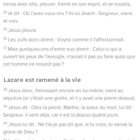
venus avec elle, pleurer, frémit en son esprit, et se troubla,
34
et dit : Où l'avez-vous mis ? Ils lui disent : Seigneur, viens
et vois.
35
Jésus pleura.
36
Les Juifs donc dirent : Voyez comme il l'affectionnait.
37
Mais quelques-uns d'entre eux dirent : Celui-ci qui a
ouvert les yeux de l'aveugle, n'aurait-il pas pu faire aussi que
cet homme ne mourût pas ?
Lazare est ramené à la vie
38
Jésus donc, frémissant encore en lui-même, vient au
sépulcre (or c'était une grotte, et il y avait une pierre dessus).
39
Jésus dit : Otez la pierre. Marthe, la soeur du mort, lui dit :
Seigneur, il sent déjà, car il est là depuis quatre jours.
40
Jésus lui dit : Ne t'ai-je pas dit que, si tu crois, tu verras la
gloire de Dieu ?
41