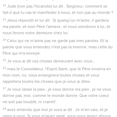
22
Jude (non pas l'Iscariote) lui dit : Seigneur, comment se
fait-il que tu vas te manifester à nous, et non pas au monde ?
23
Jésus répondit et lui dit : Si quelqu'un m'aime, il gardera
ma parole, et mon Père l'aimera ; et nous viendrons à lui, et
nous ferons notre demeure chez lui.
24
Celui qui ne m'aime pas ne garde pas mes paroles. Et la
parole que vous entendez n'est pas la mienne, mais celle du
Père qui m'a envoyé.
25
Je vous ai dit ces choses demeurant avec vous ;
26
mais le Consolateur, l'Esprit Saint, que le Père enverra en
mon nom, lui, vous enseignera toutes choses et vous
rappellera toutes les choses que je vous ai dites.
27
Je vous laisse la paix ; je vous donne ma paix ; je ne vous
donne pas, moi, comme le monde donne. Que votre coeur
ne soit pas troublé, ni craintif.
28
avez entendu que moi je vous ai dit : Je m'en vais, et je
viens à vous. Si vous m'aviez aimé, vous vous seriez réjouis