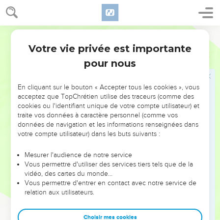
Les Juifs lui répondirent : Nous ne te lapidons pas pour
une bonne oeuvre, mais pour blasphème ; et parce que toi,
étant homme, tu te fais Dieu.
Darby
34
Jésus leur répondit : N'est-t-il pas écrit dans votre loi :" Moi
Votre vie privée est importante
Jean
10
j'ai dit : Vous êtes des dieux " ?
pour nous
35
S'il appelle dieux ceux à qui la parole de Dieu est venue
(et l'écriture ne peut être anéantie),
En cliquant sur le bouton « Accepter tous les cookies », vous
36
dites-vous à celui que le Père a sanctifié, et qu'il a envoyé
acceptez que TopChrétien utilise des traceurs (comme des
dans le monde : Tu blasphèmes, parce que j'ai dit : Je suis le
cookies ou l'identifiant unique de votre compte utilisateur) et
traite vos données à caractère personnel (comme vos
Fils de Dieu ?
données de navigation et les informations renseignées dans
37
Si je ne fais pas les oeuvres de mon Père, ne me croyez
votre compte utilisateur) dans les buts suivants :
pas ;
Mesurer l'audience de notre service
38
mais si je les fais, alors même que vous ne me croiriez pas,
Vous permettre d'utiliser des services tiers tels que de la
croyez les oeuvres, afin que vous connaissiez et que vous
vidéo, des cartes du monde…
croyiez que le Père est en moi, et moi en lui.
Vous permettre d'entrer en contact avec notre service de
relation aux utilisateurs.
39
Ils cherchaient donc encore à le prendre ; mais il échappa
de leur main
Choisir mes cookies
40