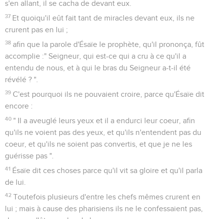
s'en allant, il se cacha de devant eux.
37
Et quoiqu'il eût fait tant de miracles devant eux, ils ne
crurent pas en lui ;
38
afin que la parole d'Ésaïe le prophète, qu'il prononça, fût
accomplie :" Seigneur, qui est-ce qui a cru à ce qu'il a
entendu de nous, et à qui le bras du Seigneur a-t-il été
révélé ? ".
39
C'est pourquoi ils ne pouvaient croire, parce qu'Ésaïe dit
encore :
40
" Il a aveuglé leurs yeux et il a endurci leur coeur, afin
qu'ils ne voient pas des yeux, et qu'ils n'entendent pas du
coeur, et qu'ils ne soient pas convertis, et que je ne les
guérisse pas ".
41
Ésaïe dit ces choses parce qu'il vit sa gloire et qu'il parla
de lui.
42
Toutefois plusieurs d'entre les chefs mêmes crurent en
lui ; mais à cause des pharisiens ils ne le confessaient pas,