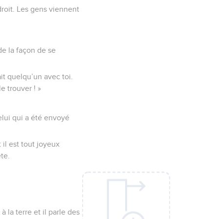
droit. Les gens viennent
de la façon de se
vait quelqu’un avec toi.
e trouver ! »
elui qui a été envoyé
 il est tout joyeux
te.
 la terre et il parle des