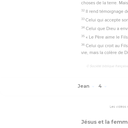
choses de la terre. Mais
32
Il rend témoignage d
33
Celui qui accepte so
34
Celui que Dieu a envo
35
« Le Père aime le Fils
36
Celui qui croit au Fil
vie, mais la colère de Di
© Société biblique français
Jean
4
Les vidéos 
Jésus et la fem