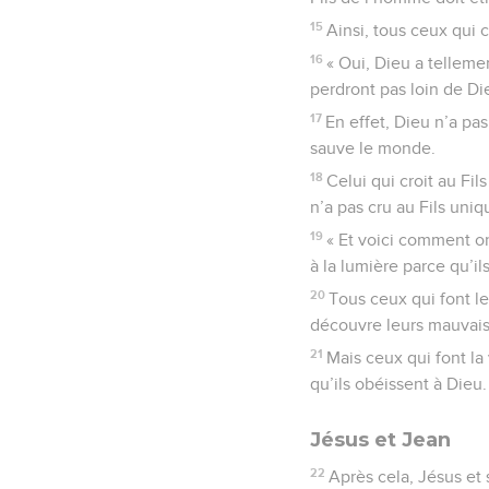
15
Ainsi, tous ceux qui c
16
« Oui, Dieu a telleme
perdront pas loin de Die
17
En effet, Dieu n’a pa
sauve le monde.
18
Celui qui croit au Fi
n’a pas cru au Fils uni
19
« Et voici comment on
à la lumière parce qu’ils
20
Tous ceux qui font le
découvre leurs mauvais
21
Mais ceux qui font la 
qu’ils obéissent à Dieu.
Jésus et Jean
22
Après cela, Jésus et s