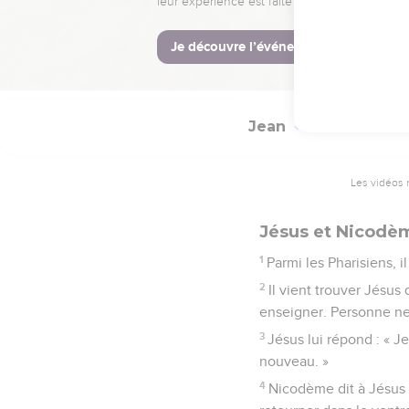
25
Il n’a pas besoin qu’o
© Société biblique français
Jean
3
Les vidéos 
Jésus et Nicodè
1
Parmi les Pharisiens, 
2
Il vient trouver Jésus 
enseigner. Personne ne p
3
Jésus lui répond : « Je
nouveau. »
4
Nicodème dit à Jésus 