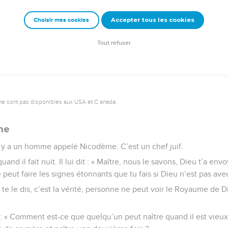
n le renseigne sur les gens. Lui, il sait ce qu’il y a dans le cœur
Accepter tous les cookies
Choisir mes cookies
e – Bibli’O, 2000, avec autorisation. Pour vous procurer une Bible imprimée, rendez-vo
Tout refuser
ne sont pas disponibles aux USA et C anada.
me
il y a un homme appelé Nicodème. C’est un chef juif.
quand il fait nuit. Il lui dit : « Maître, nous le savons, Dieu t’a en
eut faire les signes étonnants que tu fais si Dieu n’est pas avec 
 te le dis, c’est la vérité, personne ne peut voir le Royaume de Di
: « Comment est-ce que quelqu’un peut naître quand il est vieux 