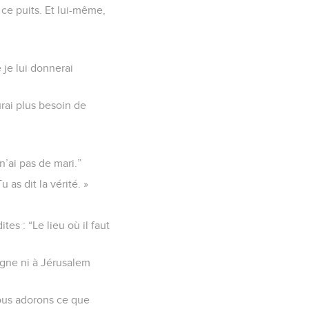
 ce puits. Et lui-même,
e je lui donnerai
urai plus besoin de
 n’ai pas de mari.”
 as dit la vérité. »
es : “Le lieu où il faut
agne ni à Jérusalem
nous adorons ce que