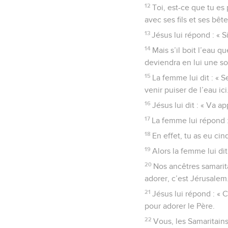
12
Toi, est-ce que tu es
avec ses fils et ses bête
13
Jésus lui répond : « S
14
Mais s’il boit l’eau qu
deviendra en lui une so
15
La femme lui dit : « S
venir puiser de l’eau ici
16
Jésus lui dit : « Va ap
17
La femme lui répond : 
18
En effet, tu as eu cin
19
Alors la femme lui dit
20
Nos ancêtres samarita
adorer, c’est Jérusalem.
21
Jésus lui répond : « 
pour adorer le Père.
22
Vous, les Samaritain