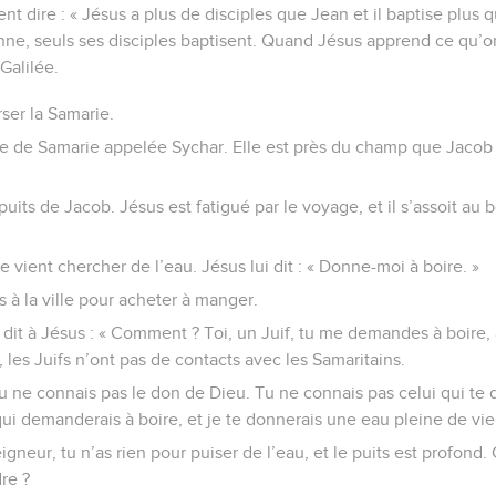
t dire : « Jésus a plus de disciples que Jean et il baptise plus q
ne, seuls ses disciples baptisent. Quand Jésus apprend ce qu’on 
Galilée.
erser la Samarie.
ille de Samarie appelée Sychar. Elle est près du champ que Jacob 
e puits de Jacob. Jésus est fatigué par le voyage, et il s’assoit au b
ient chercher de l’eau. Jésus lui dit : « Donne-moi à boire. »
s à la ville pour acheter à manger.
dit à Jésus : « Comment ? Toi, un Juif, tu me demandes à boire,
, les Juifs n’ont pas de contacts avec les Samaritains.
Tu ne connais pas le don de Dieu. Tu ne connais pas celui qui te 
 qui demanderais à boire, et je te donnerais une eau pleine de vie
eigneur, tu n’as rien pour puiser de l’eau, et le puits est profond
re ?