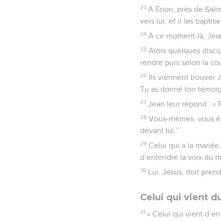
23
À Énon, près de Salim
vers lui, et il les baptise
24
À ce moment-là, Jean
25
Alors quelques discip
rendre purs selon la c
26
Ils viennent trouver J
Tu as donné ton témoigna
27
Jean leur répond : « 
28
Vous-mêmes, vous êtes
devant lui.”
29
Celui qui a la mariée,
d’entendre la voix du m
30
Lui, Jésus, doit pren
Celui qui vient du
31
« Celui qui vient d’en