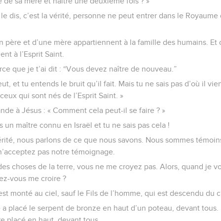
e de sa mère et naître une deuxième fois ? »
 le dis, c’est la vérité, personne ne peut entrer dans le Royaume d
n père et d’une mère appartiennent à la famille des humains. Et 
ent à l’Esprit Saint.
ce que je t’ai dit : “Vous devez naître de nouveau.”
ut, et tu entends le bruit qu’il fait. Mais tu ne sais pas d’où il vien
ux qui sont nés de l’Esprit Saint. »
e à Jésus : « Comment cela peut-il se faire ? »
 un maître connu en Israël et tu ne sais pas cela !
a vérité, nous parlons de ce que nous savons. Nous sommes témoi
n’acceptez pas notre témoignage.
es choses de la terre, vous ne me croyez pas. Alors, quand je v
ez-vous me croire ?
st monté au ciel, sauf le Fils de l’homme, qui est descendu du ci
e a placé le serpent de bronze en haut d’un poteau, devant tous.
re placé en haut, devant tous.