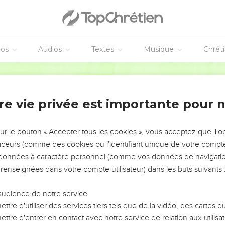
de colombes : « Enlevez cela d’ici ! Ne faites pas de la maison 
s se rappellent cette phrase des Livres Saints : « Seigneur, j’ai
mme un feu. »
éos
Audios
Textes
Musique
Chrét
 disent à Jésus : « Fais un signe extraordinaire devant nous. Ains
Parole de Vie
la. »
Détruisez ce temple, et en trois jours, je le remettrai debout. »
re vie privée est importante pour 
a mis 46 ans pour construire ce temple, et toi, en trois jours, tu va
ait du temple, il parlait de son corps.
sur le bouton « Accepter tous les cookies », vous acceptez que T
 Jésus se réveillera du milieu des morts, ses disciples se souvien
traceurs (comme des cookies ou l'identifiant unique de votre compte 
que disent les Livres Saints et aux paroles de Jésus.
s données à caractère personnel (comme vos données de navigatio
 renseignées dans votre compte utilisateur) dans les buts suivants 
en le cœur humain
 Pâque, Jésus est à Jérusalem. Quand les gens voient les signes é
audience de notre service
.
ttre d'utiliser des services tiers tels que de la vidéo, des cartes
nfiance en eux, parce qu’il les connaît tous.
ttre d'entrer en contact avec notre service de relation aux utilisat