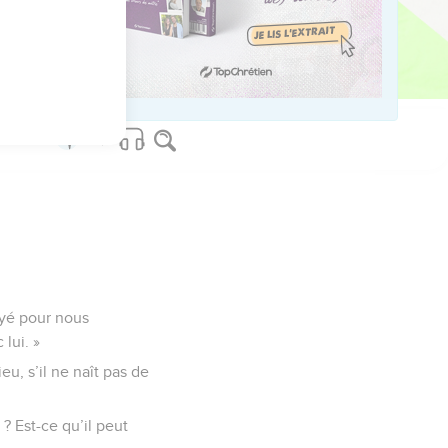
 humain.
us sur www.editionsbiblio.fr
voyé pour nous
lui. »
eu, s’il ne naît pas de
? Est-ce qu’il peut