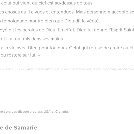
 celui qui vient du ciel est au-dessus de tous.
es choses qu’il a vues et entendues. Mais personne n’accepte 
n témoignage montre bien que Dieu dit la vérité.
yé dit les paroles de Dieu. En effet, Dieu lui donne l’Esprit Sain
 et il a tout mis dans ses mains.
s a la vie avec Dieu pour toujours. Celui qui refuse de croire au Fi
eu restera sur lui. »
e – Bibli’O, 2000, avec autorisation. Pour vous procurer une Bible imprimée, rendez-vo
ne sont pas disponibles aux USA et C anada.
me de Samarie