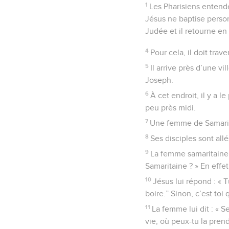
1
Les Pharisiens entenden
Jésus ne baptise person
Judée et il retourne en 
4
Pour cela, il doit trav
5
Il arrive près d’une v
Joseph.
6
À cet endroit, il y a l
peu près midi.
7
Une femme de Samarie v
8
Ses disciples sont allé
9
La femme samaritaine 
Samaritaine ? » En effet
10
Jésus lui répond : « 
boire.” Sinon, c’est toi
11
La femme lui dit : « S
vie, où peux-tu la prend