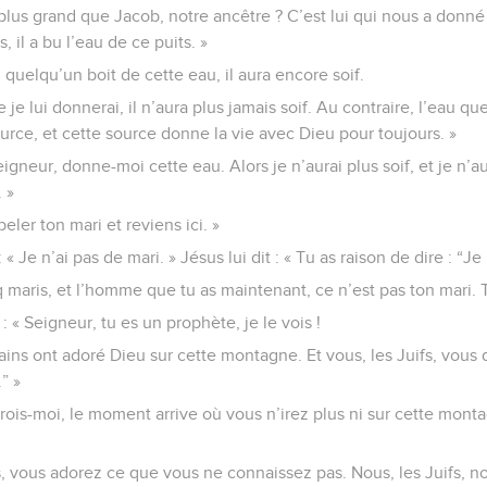
 plus grand que Jacob, notre ancêtre ? C’est lui qui nous a donné
s, il a bu l’eau de ce puits. »
i quelqu’un boit de cette eau, il aura encore soif.
e je lui donnerai, il n’aura plus jamais soif. Au contraire, l’eau qu
urce, et cette source donne la vie avec Dieu pour toujours. »
eigneur, donne-moi cette eau. Alors je n’aurai plus soif, et je n’a
. »
peler ton mari et reviens ici. »
« Je n’ai pas de mari. » Jésus lui dit : « Tu as raison de dire : “Je
q maris, et l’homme que tu as maintenant, ce n’est pas ton mari. Tu
 : « Seigneur, tu es un prophète, je le vois !
ins ont adoré Dieu sur cette montagne. Et vous, les Juifs, vous dit
” »
Crois-moi, le moment arrive où vous n’irez plus ni sur cette mont
s, vous adorez ce que vous ne connaissez pas. Nous, les Juifs, 