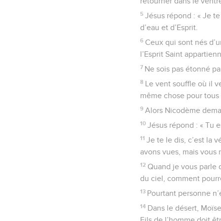
retourner dans le ventr
5
Jésus répond : « Je te
d’eau et d’Esprit.
6
Ceux qui sont nés d’u
l’Esprit Saint appartienn
7
Ne sois pas étonné par
8
Le vent souffle où il ve
même chose pour tous ce
9
Alors Nicodème demand
10
Jésus répond : « Tu es
11
Je te le dis, c’est l
avons vues, mais vous 
12
Quand je vous parle d
du ciel, comment pourr
13
Pourtant personne n’e
14
Dans le désert, Moïs
Fils de l’homme doit êt