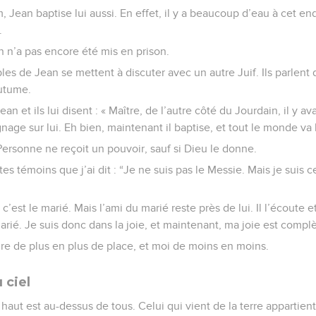
, Jean baptise lui aussi. En effet, il y a beaucoup d’eau à cet en
.
 n’a pas encore été mis en prison.
les de Jean se mettent à discuter avec un autre Juif. Ils parlent 
outume.
ean et ils lui disent : « Maître, de l’autre côté du Jourdain, il y a
ge sur lui. Eh bien, maintenant il baptise, et tout le monde va l
Personne ne reçoit un pouvoir, sauf si Dieu le donne.
 témoins que j’ai dit : “Je ne suis pas le Messie. Mais je suis c
 c’est le marié. Mais l’ami du marié reste près de lui. Il l’écoute et
arié. Je suis donc dans la joie, et maintenant, ma joie est complè
dre de plus en plus de place, et moi de moins en moins.
 ciel
 haut est au-dessus de tous. Celui qui vient de la terre appartient à