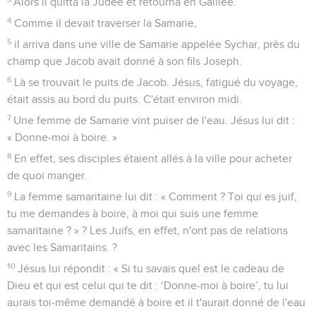
Alors il quitta la Judée et retourna en Galilée.
4
Comme il devait traverser la Samarie,
5
il arriva dans une ville de Samarie appelée Sychar, près du
champ que Jacob avait donné à son fils Joseph.
6
Là se trouvait le puits de Jacob. Jésus, fatigué du voyage,
était assis au bord du puits. C'était environ midi.
7
Une femme de Samarie vint puiser de l'eau. Jésus lui dit :
« Donne-moi à boire. »
8
En effet, ses disciples étaient allés à la ville pour acheter
de quoi manger.
9
La femme samaritaine lui dit : « Comment ? Toi qui es juif,
tu me demandes à boire, à moi qui suis une femme
samaritaine ? » ? Les Juifs, en effet, n'ont pas de relations
avec les Samaritains. ?
10
Jésus lui répondit : « Si tu savais quel est le cadeau de
Dieu et qui est celui qui te dit : ‘Donne-moi à boire’, tu lui
aurais toi-même demandé à boire et il t'aurait donné de l'eau