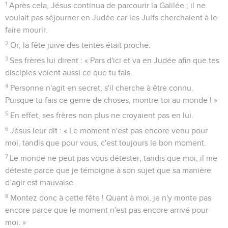
1
Après cela, Jésus continua de parcourir la Galilée ; il ne
voulait pas séjourner en Judée car les Juifs cherchaient à le
faire mourir.
2
Or, la fête juive des tentes était proche.
3
Ses frères lui dirent : « Pars d'ici et va en Judée afin que tes
disciples voient aussi ce que tu fais.
4
Personne n'agit en secret, s'il cherche à être connu.
Puisque tu fais ce genre de choses, montre-toi au monde ! »
5
En effet, ses frères non plus ne croyaient pas en lui.
6
Jésus leur dit : « Le moment n'est pas encore venu pour
moi, tandis que pour vous, c'est toujours le bon moment.
7
Le monde ne peut pas vous détester, tandis que moi, il me
déteste parce que je témoigne à son sujet que sa manière
d’agir est mauvaise.
8
Montez donc à cette fête ! Quant à moi, je n'y monte pas
encore parce que le moment n'est pas encore arrivé pour
moi. »