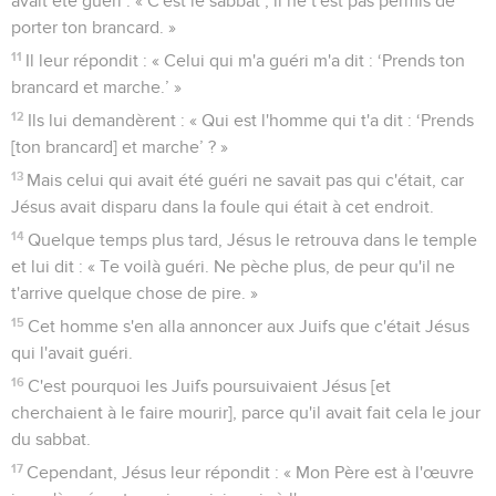
avait été guéri : « C'est le sabbat ; il ne t'est pas permis de
porter ton brancard. »
11
Il leur répondit : « Celui qui m'a guéri m'a dit : ‘Prends ton
brancard et marche.’ »
12
Ils lui demandèrent : « Qui est l'homme qui t'a dit : ‘Prends
[ton brancard] et marche’ ? »
13
Mais celui qui avait été guéri ne savait pas qui c'était, car
Jésus avait disparu dans la foule qui était à cet endroit.
14
Quelque temps plus tard, Jésus le retrouva dans le temple
et lui dit : « Te voilà guéri. Ne pèche plus, de peur qu'il ne
t'arrive quelque chose de pire. »
15
Cet homme s'en alla annoncer aux Juifs que c'était Jésus
qui l'avait guéri.
16
C'est pourquoi les Juifs poursuivaient Jésus [et
cherchaient à le faire mourir], parce qu'il avait fait cela le jour
du sabbat.
17
Cependant, Jésus leur répondit : « Mon Père est à l'œuvre