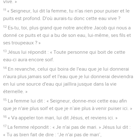
vive. »
11
« Seigneur, lui dit la femme, tu n'as rien pour puiser et le
puits est profond. D'où aurais-tu donc cette eau vive ?
12
Es-tu, toi, plus grand que notre ancêtre Jacob qui nous a
donné ce puits et qui a bu de son eau, lui-même, ses fils et
ses troupeaux ? »
13
Jésus lui répondit : « Toute personne qui boit de cette
eau-ci aura encore soif.
14
En revanche, celui qui boira de l'eau que je lui donnerai
n'aura plus jamais soif et l'eau que je lui donnerai deviendra
en lui une source d'eau qui jaillira jusque dans la vie
éternelle. »
15
La femme lui dit : « Seigneur, donne-moi cette eau afin
que je n'aie plus soif et que je n’aie plus à venir puiser ici. »
16
« Va appeler ton mari, lui dit Jésus, et reviens ici. »
17
La femme répondit : « Je n'ai pas de mari. » Jésus lui dit :
« Tu as bien fait de dire : ‘Je n'ai pas de mari’,