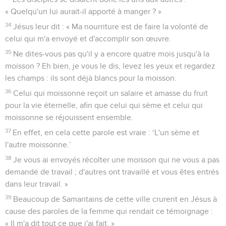
« Quelqu'un lui aurait-il apporté à manger ? »
34
Jésus leur dit : « Ma nourriture est de faire la volonté de
celui qui m'a envoyé et d'accomplir son œuvre.
35
Ne dites-vous pas qu'il y a encore quatre mois jusqu'à la
moisson ? Eh bien, je vous le dis, levez les yeux et regardez
les champs : ils sont déjà blancs pour la moisson.
36
Celui qui moissonne reçoit un salaire et amasse du fruit
pour la vie éternelle, afin que celui qui sème et celui qui
moissonne se réjouissent ensemble.
37
En effet, en cela cette parole est vraie : ‘L'un sème et
l'autre moissonne.’
38
Je vous ai envoyés récolter une moisson qui ne vous a pas
demandé de travail ; d'autres ont travaillé et vous êtes entrés
dans leur travail. »
39
Beaucoup de Samaritains de cette ville crurent en Jésus à
cause des paroles de la femme qui rendait ce témoignage :
« Il m'a dit tout ce que j'ai fait. »