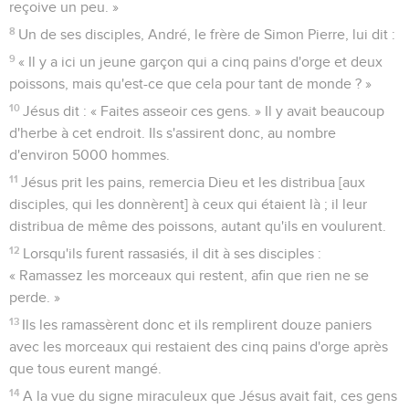
reçoive un peu. »
8
Un de ses disciples, André, le frère de Simon Pierre, lui dit :
9
« Il y a ici un jeune garçon qui a cinq pains d'orge et deux
poissons, mais qu'est-ce que cela pour tant de monde ? »
10
Jésus dit : « Faites asseoir ces gens. » Il y avait beaucoup
d'herbe à cet endroit. Ils s'assirent donc, au nombre
d'environ 5000 hommes.
11
Jésus prit les pains, remercia Dieu et les distribua [aux
disciples, qui les donnèrent] à ceux qui étaient là ; il leur
distribua de même des poissons, autant qu'ils en voulurent.
12
Lorsqu'ils furent rassasiés, il dit à ses disciples :
« Ramassez les morceaux qui restent, afin que rien ne se
perde. »
13
Ils les ramassèrent donc et ils remplirent douze paniers
avec les morceaux qui restaient des cinq pains d'orge après
que tous eurent mangé.
14
A la vue du signe miraculeux que Jésus avait fait, ces gens