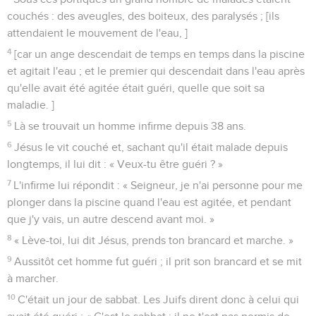
couchés : des aveugles, des boiteux, des paralysés ; [ils
attendaient le mouvement de l'eau, ]
4
[car un ange descendait de temps en temps dans la piscine
et agitait l'eau ; et le premier qui descendait dans l'eau après
qu'elle avait été agitée était guéri, quelle que soit sa
maladie. ]
5
Là se trouvait un homme infirme depuis 38 ans.
6
Jésus le vit couché et, sachant qu'il était malade depuis
longtemps, il lui dit : « Veux-tu être guéri ? »
7
L'infirme lui répondit : « Seigneur, je n'ai personne pour me
plonger dans la piscine quand l'eau est agitée, et pendant
que j'y vais, un autre descend avant moi. »
8
« Lève-toi, lui dit Jésus, prends ton brancard et marche. »
9
Aussitôt cet homme fut guéri ; il prit son brancard et se mit
à marcher.
10
C'était un jour de sabbat. Les Juifs dirent donc à celui qui