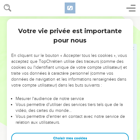
28
Vous-mêmes m'êtes témoins que j'ai dit : ‘Moi, je ne suis
pas le Messie, mais j'ai été envoyé devant lui.’
Segond 21
29
Celui qui a la mariée, c'est le marié, mais l'ami du marié,
Votre vie privée est importante
Jean
3
qui se tient là et qui l'entend, éprouve une grande joie à
pour nous
cause de la voix du marié. Ainsi donc, cette joie qui est la
mienne est parfaite.
En cliquant sur le bouton « Accepter tous les cookies », vous
30
Il faut qu'il grandisse et que moi, je diminue.
acceptez que TopChrétien utilise des traceurs (comme des
cookies ou l'identifiant unique de votre compte utilisateur) et
Celui qui vient du ciel
traite vos données à caractère personnel (comme vos
données de navigation et les informations renseignées dans
31
Celui qui vient d'en haut est au-dessus de tous ; celui qui
votre compte utilisateur) dans les buts suivants :
est de la terre est de la terre et il parle des réalités terrestres.
Celui qui vient du ciel est au-dessus de tous,
Mesurer l'audience de notre service
Vous permettre d'utiliser des services tiers tels que de la
32
il rend témoignage de ce qu'il a vu et entendu, et
vidéo, des cartes du monde…
personne n’accepte son témoignage.
Vous permettre d'entrer en contact avec notre service de
relation aux utilisateurs.
33
Celui qui a accepté son témoignage a certifié que Dieu est
vrai.
Choisir mes cookies
34