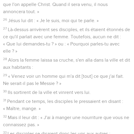
que l'on appelle Christ. Quand il sera venu, il nous
annoncera tout. »
26
Jésus lui dit : « Je le suis, moi qui te parle. »
27
Là-dessus arrivèrent ses disciples, et ils étaient étonnés de
ce qu'il parlait avec une femme. Toutefois, aucun ne dit :
« Que lui demandes-tu ? » ou : « Pourquoi parles-tu avec
elle ? »
28
Alors la femme laissa sa cruche, s'en alla dans la ville et dit
aux habitants :
29
« Venez voir un homme qui m'a dit [tout] ce que j'ai fait.
Ne serait-il pas le Messie ? »
30
Ils sortirent de la ville et vinrent vers lui.
31
Pendant ce temps, les disciples le pressaient en disant :
« Maître, mange. »
32
Mais il leur dit : « J'ai à manger une nourriture que vous ne
connaissez pas. »
33
Les disciples se disaient donc les uns aux autres :