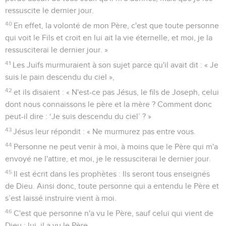
ressuscite le dernier jour.
40
En effet, la volonté de mon Père, c'est que toute personne
qui voit le Fils et croit en lui ait la vie éternelle, et moi, je la
ressusciterai le dernier jour. »
41
Les Juifs murmuraient à son sujet parce qu'il avait dit : « Je
suis le pain descendu du ciel »,
42
et ils disaient : « N'est-ce pas Jésus, le fils de Joseph, celui
dont nous connaissons le père et la mère ? Comment donc
peut-il dire : ‘Je suis descendu du ciel’ ? »
43
Jésus leur répondit : « Ne murmurez pas entre vous.
44
Personne ne peut venir à moi, à moins que le Père qui m'a
envoyé ne l'attire, et moi, je le ressusciterai le dernier jour.
45
Il est écrit dans les prophètes : Ils seront tous enseignés
de Dieu. Ainsi donc, toute personne qui a entendu le Père et
s’est laissé instruire vient à moi.
46
C'est que personne n'a vu le Père, sauf celui qui vient de
Dieu ; lui, il a vu le Père.