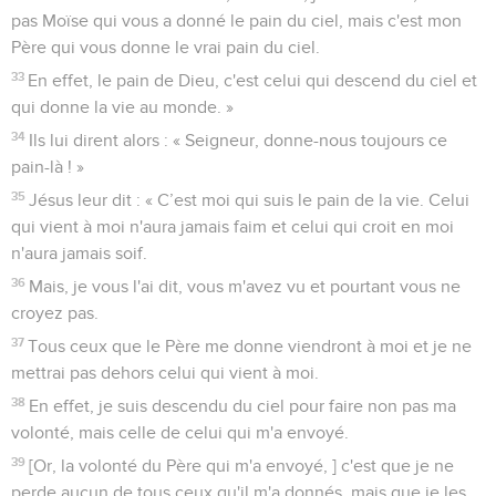
pas Moïse qui vous a donné le pain du ciel, mais c'est mon
Père qui vous donne le vrai pain du ciel.
33
En effet, le pain de Dieu, c'est celui qui descend du ciel et
qui donne la vie au monde. »
34
Ils lui dirent alors : « Seigneur, donne-nous toujours ce
pain-là ! »
35
Jésus leur dit : « C’est moi qui suis le pain de la vie. Celui
qui vient à moi n'aura jamais faim et celui qui croit en moi
n'aura jamais soif.
36
Mais, je vous l'ai dit, vous m'avez vu et pourtant vous ne
croyez pas.
37
Tous ceux que le Père me donne viendront à moi et je ne
mettrai pas dehors celui qui vient à moi.
38
En effet, je suis descendu du ciel pour faire non pas ma
volonté, mais celle de celui qui m'a envoyé.
39
[Or, la volonté du Père qui m'a envoyé, ] c'est que je ne
perde aucun de tous ceux qu'il m'a donnés, mais que je les