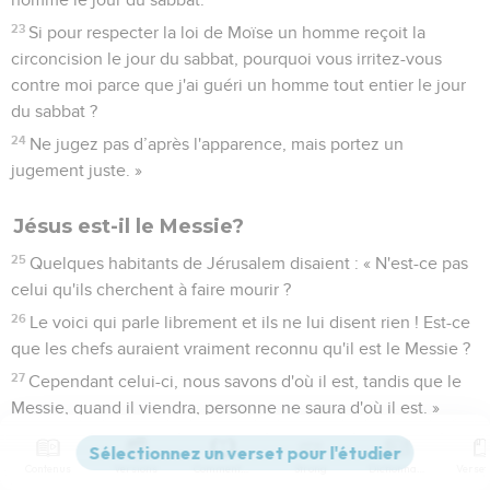
23
Si pour respecter la loi de Moïse un homme reçoit la
circoncision le jour du sabbat, pourquoi vous irritez-vous
contre moi parce que j'ai guéri un homme tout entier le jour
du sabbat ?
24
Ne jugez pas d’après l'apparence, mais portez un
jugement juste. »
Jésus est-il le Messie?
25
Quelques habitants de Jérusalem disaient : « N'est-ce pas
celui qu'ils cherchent à faire mourir ?
26
Le voici qui parle librement et ils ne lui disent rien ! Est-ce
que les chefs auraient vraiment reconnu qu'il est le Messie ?
27
Cependant celui-ci, nous savons d'où il est, tandis que le
Messie, quand il viendra, personne ne saura d'où il est. »
28
Jésus enseignait dans le temple. Il s'écria alors : « Vous
me connaissez et vous savez d'où je suis ! Pourtant je ne suis
Contenus
Versions
Commentaires
Strong
Dictionnaire