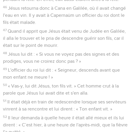
46
Jésus retourna donc à Cana en Galilée, où il avait changé
l'eau en vin. Il y avait à Capernaüm un officier du roi dont le
fils était malade.
47
Quand il apprit que Jésus était venu de Judée en Galilée,
il alla le trouver et le pria de descendre guérir son fils, car il
était sur le point de mourir.
48
Jésus lui dit : « Si vous ne voyez pas des signes et des
prodiges, vous ne croirez donc pas ? »
49
L'officier du roi lui dit : « Seigneur, descends avant que
mon enfant ne meure ! »
50
« Vas-y, lui dit Jésus, ton fils vit. » Cet homme crut à la
parole que Jésus lui avait dite et s'en alla.
51
Il était déjà en train de redescendre lorsque ses serviteurs
vinrent à sa rencontre et lui dirent : « Ton enfant vit. »
52
Il leur demanda à quelle heure il était allé mieux et ils lui
dirent : « C’est hier, à une heure de l'après-midi, que la fièvre
l'a quitté. »