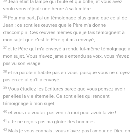
35
Jean était la lampe qui brûle et qui brille, et vous avez
voulu vous réjouir une heure à sa lumière.
36
Pour ma part, j'ai un témoignage plus grand que celui de
Jean : ce sont les œuvres que le Père m'a donné
d'accomplir. Ces œuvres mêmes que je fais témoignent à
mon sujet que c'est le Père qui m'a envoyé,
37
et le Père qui m'a envoyé a rendu lui-même témoignage à
mon sujet. Vous n'avez jamais entendu sa voix, vous n'avez
pas vu son visage
38
et sa parole n’habite pas en vous, puisque vous ne croyez
pas en celui qu'il a envoyé.
39
Vous étudiez les Ecritures parce que vous pensez avoir
par elles la vie éternelle. Ce sont elles qui rendent
témoignage à mon sujet,
40
et vous ne voulez pas venir à moi pour avoir la vie !
41
» Je ne reçois pas ma gloire des hommes.
42
Mais je vous connais : vous n'avez pas l'amour de Dieu en