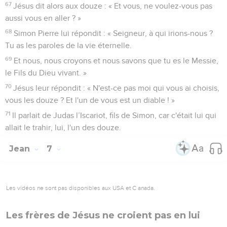
67
Jésus dit alors aux douze : « Et vous, ne voulez-vous pas
aussi vous en aller ? »
68
Simon Pierre lui répondit : « Seigneur, à qui irions-nous ?
Tu as les paroles de la vie éternelle.
69
Et nous, nous croyons et nous savons que tu es le Messie,
le Fils du Dieu vivant. »
70
Jésus leur répondit : « N'est-ce pas moi qui vous ai choisis,
vous les douze ? Et l'un de vous est un diable ! »
71
Il parlait de Judas l’Iscariot, fils de Simon, car c'était lui qui
allait le trahir, lui, l'un des douze.
Jean
7
Les vidéos ne sont pas disponibles aux USA et C anada.
Les frères de Jésus ne croient pas en lui