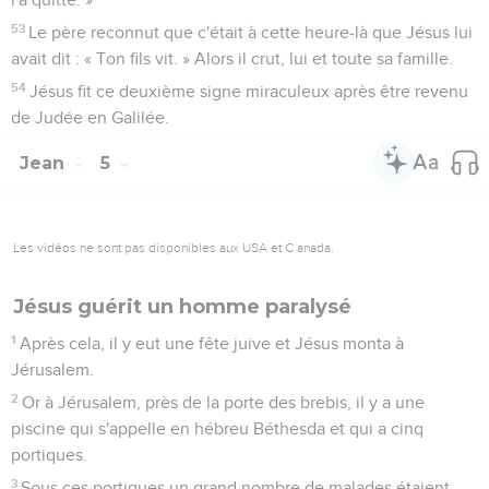
53
Le père reconnut que c'était à cette heure-là que Jésus lui
avait dit : « Ton fils vit. » Alors il crut, lui et toute sa famille.
54
Jésus fit ce deuxième signe miraculeux après être revenu
de Judée en Galilée.
Jean
5
Les vidéos ne sont pas disponibles aux USA et C anada.
Jésus guérit un homme paralysé
1
Après cela, il y eut une fête juive et Jésus monta à
Jérusalem.
2
Or à Jérusalem, près de la porte des brebis, il y a une
piscine qui s'appelle en hébreu Béthesda et qui a cinq
portiques.
3
Sous ces portiques un grand nombre de malades étaient