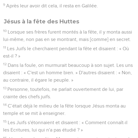
9
Après leur avoir dit cela, il resta en Galilée.
Jésus à la fête des Huttes
10
Lorsque ses frères furent montés à la fête, il y monta aussi
lui-même, non pas en se montrant, mais [comme] en secret.
11
Les Juifs le cherchaient pendant la fête et disaient : « Où
est-il ? »
12
Dans la foule, on murmurait beaucoup à son sujet. Les uns
disaient : « C'est un homme bien. » D'autres disaient : « Non,
au contraire, il égare le peuple. »
13
Personne, toutefois, ne parlait ouvertement de lui, par
crainte des chefs juifs.
14
C’était déjà le milieu de la fête lorsque Jésus monta au
temple et se mit à enseigner.
15
Les Juifs s'étonnaient et disaient : « Comment connaît-il
les Ecritures, lui qui n'a pas étudié ? »
16