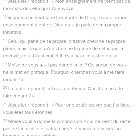
Jésus leur répondit : « Mon enseignement ne vient pas de
moi mais de celui qui m'a envoyé.
17
Si quelqu'un veut faire la volonté de Dieu, il saura si mon
enseignement vient de Dieu ou si je parle de ma propre
initiative.
18
Celui qui parle de sa propre initiative cherche sa propre
gloire, mais si quelqu'un cherche la gloire de celui qui l'a
envoyé, celui-là est vrai et il n'y a pas d'injustice en lui.
19
Moïse ne vous a-t-il pas donné la loi ? Or, aucun de vous
ne la met en pratique. Pourquoi cherchez-vous à me faire
mourir ? »
20
La foule répondit : « Tu as un démon. Qui cherche à te
faire mourir ? »
21
Jésus leur répondit : « Pour une seule œuvre que j’ai faite,
vous êtes tous étonnés.
22
Moïse vous a donné la circoncision ? qui ne vient du reste
pas de lui, mais des patriarches ? et vous circoncisez un
homme le jour du sabbat.