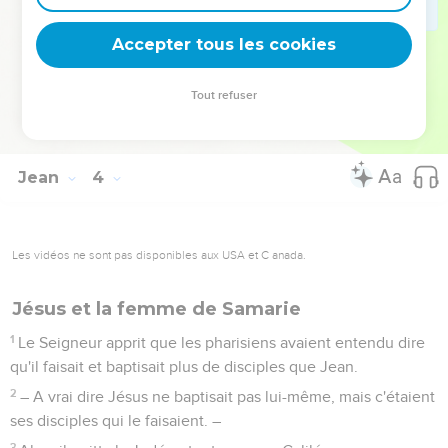
En effet, celui que Dieu a envoyé dit les paroles de Dieu,
parce que Dieu lui donne l'Esprit sans mesure.
Accepter tous les cookies
35
Le Père aime le Fils et a tout remis entre ses mains.
36
Celui qui croit au Fils a la vie éternelle ; celui qui ne croit
Tout refuser
pas au Fils ne verra pas la vie, mais la colère de Dieu reste au
contraire sur lui. »
Jean
4
Les vidéos ne sont pas disponibles aux USA et C anada.
Jésus et la femme de Samarie
1
Le Seigneur apprit que les pharisiens avaient entendu dire
qu'il faisait et baptisait plus de disciples que Jean.
2
– A vrai dire Jésus ne baptisait pas lui-même, mais c'étaient
ses disciples qui le faisaient. –
3