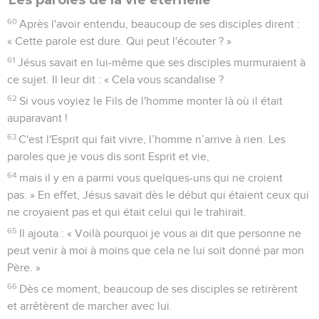
60
Après l'avoir entendu, beaucoup de ses disciples dirent :
« Cette parole est dure. Qui peut l'écouter ? »
61
Jésus savait en lui-même que ses disciples murmuraient à
ce sujet. Il leur dit : « Cela vous scandalise ?
62
Si vous voyiez le Fils de l'homme monter là où il était
auparavant !
63
C'est l'Esprit qui fait vivre, l’homme n’arrive à rien. Les
paroles que je vous dis sont Esprit et vie,
64
mais il y en a parmi vous quelques-uns qui ne croient
pas. » En effet, Jésus savait dès le début qui étaient ceux qui
ne croyaient pas et qui était celui qui le trahirait.
65
Il ajouta : « Voilà pourquoi je vous ai dit que personne ne
peut venir à moi à moins que cela ne lui soit donné par mon
Père. »
66
Dès ce moment, beaucoup de ses disciples se retirèrent
et arrêtèrent de marcher avec lui.