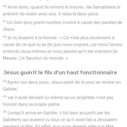
40
Ainsi donc, quand ils vinrent le trouver, les Samaritains le
prièrent de rester avec eux. Il resta là deux jours.
41
Un bien plus grand nombre crurent à cause des paroles de
Jésus,
42
et ils disaient à la femme : « Ce n'est plus seulement à
cause de ce que tu as dit que nous croyons, car nous l'avons
entendu nous-mêmes et nous savons qu'il est vraiment [le
Messie, ] le Sauveur du monde. »
Jésus guérit le fils d'un haut fonctionnaire
43
Après ces deux jours, Jésus partit de là pour se rendre en
Galilée,
44
car il avait déclaré lui-même qu'un prophète n'est pas
honoré dans sa propre patrie.
45
Lorsqu'il arriva en Galilée, il fut bien accueilli par les
Galiléens qui avaient vu tout ce qu'il avait fait à Jérusalem
pendant la fête. En effet, eux aussi étaient allés à la fête.