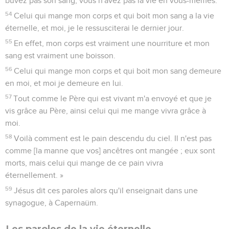
buvez pas son sang, vous n'avez pas la vie en vous-mêmes.
54
Celui qui mange mon corps et qui boit mon sang a la vie
éternelle, et moi, je le ressusciterai le dernier jour.
55
En effet, mon corps est vraiment une nourriture et mon
sang est vraiment une boisson.
56
Celui qui mange mon corps et qui boit mon sang demeure
en moi, et moi je demeure en lui.
57
Tout comme le Père qui est vivant m'a envoyé et que je
vis grâce au Père, ainsi celui qui me mange vivra grâce à
moi.
58
Voilà comment est le pain descendu du ciel. Il n'est pas
comme [la manne que vos] ancêtres ont mangée ; eux sont
morts, mais celui qui mange de ce pain vivra
éternellement. »
59
Jésus dit ces paroles alors qu'il enseignait dans une
synagogue, à Capernaüm.
Les paroles de la vie éternelle