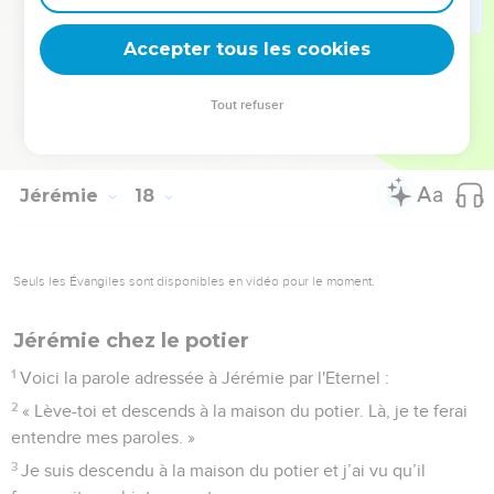
de l'Eternel.
27
» En revanche, si vous ne m’écoutez pas et ne faites pas
Accepter tous les cookies
du jour du sabbat un jour saint en ne portant aucun fardeau,
en n’en introduisant aucun par les portes de Jérusalem le
Tout refuser
jour du sabbat, alors je mettrai le feu aux portes de la ville. Il
dévorera les palais de Jérusalem et ne s'éteindra pas. »
Jérémie
18
Seuls les Évangiles sont disponibles en vidéo pour le moment.
Jérémie chez le potier
1
Voici la parole adressée à Jérémie par l'Eternel :
2
« Lève-toi et descends à la maison du potier. Là, je te ferai
entendre mes paroles. »
3
Je suis descendu à la maison du potier et j’ai vu qu’il