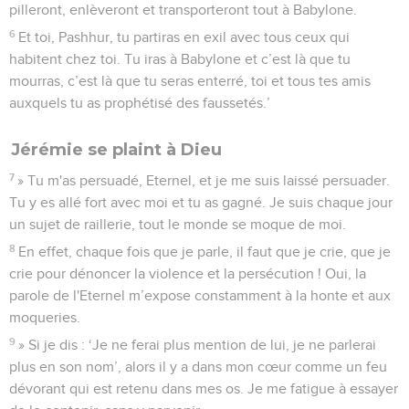
pilleront, enlèveront et transporteront tout à Babylone.
6
Et toi, Pashhur, tu partiras en exil avec tous ceux qui
habitent chez toi. Tu iras à Babylone et c’est là que tu
mourras, c’est là que tu seras enterré, toi et tous tes amis
auxquels tu as prophétisé des faussetés.’
Jérémie se plaint à Dieu
7
» Tu m'as persuadé, Eternel, et je me suis laissé persuader.
Tu y es allé fort avec moi et tu as gagné. Je suis chaque jour
un sujet de raillerie, tout le monde se moque de moi.
8
En effet, chaque fois que je parle, il faut que je crie, que je
crie pour dénoncer la violence et la persécution ! Oui, la
parole de l'Eternel m’expose constamment à la honte et aux
moqueries.
9
» Si je dis : ‘Je ne ferai plus mention de lui, je ne parlerai
plus en son nom’, alors il y a dans mon cœur comme un feu
dévorant qui est retenu dans mes os. Je me fatigue à essayer