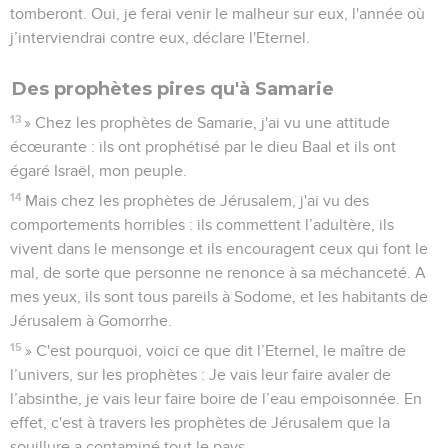
tomberont. Oui, je ferai venir le malheur sur eux, l'année où
j’interviendrai contre eux, déclare l'Eternel.
Des prophètes pires qu'à Samarie
13
» Chez les prophètes de Samarie, j'ai vu une attitude
écœurante : ils ont prophétisé par le dieu Baal et ils ont
égaré Israël, mon peuple.
14
Mais chez les prophètes de Jérusalem, j'ai vu des
comportements horribles : ils commettent l’adultère, ils
vivent dans le mensonge et ils encouragent ceux qui font le
mal, de sorte que personne ne renonce à sa méchanceté. A
mes yeux, ils sont tous pareils à Sodome, et les habitants de
Jérusalem à Gomorrhe.
15
» C'est pourquoi, voici ce que dit l’Eternel, le maître de
l’univers, sur les prophètes : Je vais leur faire avaler de
l’absinthe, je vais leur faire boire de l’eau empoisonnée. En
effet, c'est à travers les prophètes de Jérusalem que la
souillure a contaminé tout le pays.