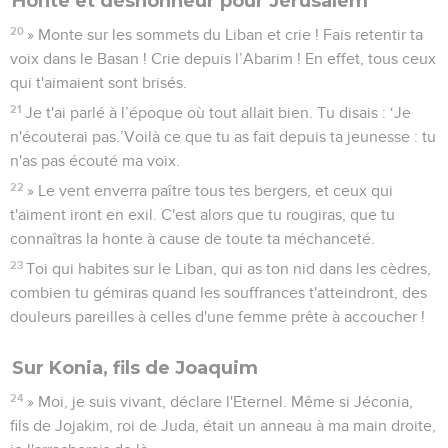
Honte et déshonneur pour Jérusalem
20
» Monte sur les sommets du Liban et crie ! Fais retentir ta
voix dans le Basan ! Crie depuis l’Abarim ! En effet, tous ceux
qui t'aimaient sont brisés.
21
Je t'ai parlé à l’époque où tout allait bien. Tu disais : ‘Je
n'écouterai pas.’Voilà ce que tu as fait depuis ta jeunesse : tu
n'as pas écouté ma voix.
22
» Le vent enverra paître tous tes bergers, et ceux qui
t'aiment iront en exil. C'est alors que tu rougiras, que tu
connaîtras la honte à cause de toute ta méchanceté.
23
Toi qui habites sur le Liban, qui as ton nid dans les cèdres,
combien tu gémiras quand les souffrances t'atteindront, des
douleurs pareilles à celles d'une femme prête à accoucher !
Sur Konia, fils de Joaquim
24
» Moi, je suis vivant, déclare l'Eternel. Même si Jéconia,
fils de Jojakim, roi de Juda, était un anneau à ma main droite,