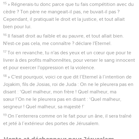
15
» Régnerais-tu donc parce que tu fais compétition avec du
cèdre ? Ton père ne mangeait-il pas, ne buvait-il pas ?
Cependant, il pratiquait le droit et la justice, et tout allait
bien pour lui.
16
Il faisait droit au faible et au pauvre, et tout allait bien.
N'est-ce pas cela, me connaître ? déclare l'Eternel.
17
Toi en revanche, tu n'as des yeux et un cœur que pour te
livrer à des profits malhonnêtes, pour verser le sang innocent
et pour exercer l'oppression et la violence.
18
» C'est pourquoi, voici ce que dit l’Eternel à l’intention de
Jojakim, fils de Josias, roi de Juda : On ne le pleurera pas en
disant : ‘Quel malheur, mon frère ! Quel malheur, ma
sœur !’On ne le pleurera pas en disant : ‘Quel malheur,
seigneur ! Quel malheur, sa majesté !’
19
On l’enterrera comme on le fait pour un âne, il sera traîné
et jeté à l’extérieur des portes de Jérusalem.