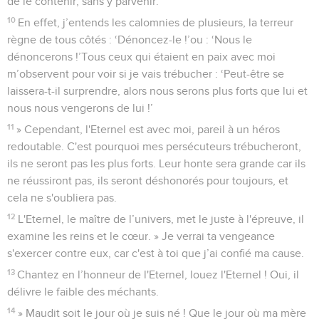
de le contenir, sans y parvenir.
10
En effet, j’entends les calomnies de plusieurs, la terreur
règne de tous côtés : ‘Dénoncez-le !’ou : ‘Nous le
dénoncerons !’Tous ceux qui étaient en paix avec moi
m’observent pour voir si je vais trébucher : ‘Peut-être se
laissera-t-il surprendre, alors nous serons plus forts que lui et
nous nous vengerons de lui !’
11
» Cependant, l'Eternel est avec moi, pareil à un héros
redoutable. C'est pourquoi mes persécuteurs trébucheront,
ils ne seront pas les plus forts. Leur honte sera grande car ils
ne réussiront pas, ils seront déshonorés pour toujours, et
cela ne s'oubliera pas.
12
L'Eternel, le maître de l’univers, met le juste à l'épreuve, il
examine les reins et le cœur. » Je verrai ta vengeance
s'exercer contre eux, car c'est à toi que j’ai confié ma cause.
13
Chantez en l’honneur de l'Eternel, louez l'Eternel ! Oui, il
délivre le faible des méchants.
14
» Maudit soit le jour où je suis né ! Que le jour où ma mère