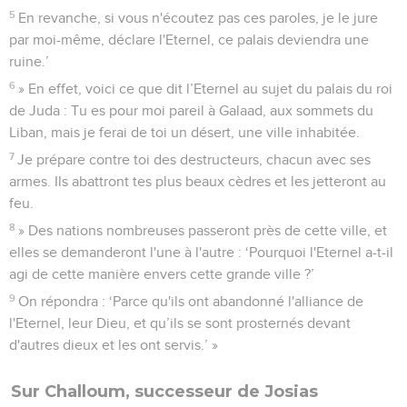
5
En revanche, si vous n'écoutez pas ces paroles, je le jure
par moi-même, déclare l'Eternel, ce palais deviendra une
ruine.’
6
» En effet, voici ce que dit l’Eternel au sujet du palais du roi
de Juda : Tu es pour moi pareil à Galaad, aux sommets du
Liban, mais je ferai de toi un désert, une ville inhabitée.
7
Je prépare contre toi des destructeurs, chacun avec ses
armes. Ils abattront tes plus beaux cèdres et les jetteront au
feu.
8
» Des nations nombreuses passeront près de cette ville, et
elles se demanderont l'une à l'autre : ‘Pourquoi l'Eternel a-t-il
agi de cette manière envers cette grande ville ?’
9
On répondra : ‘Parce qu'ils ont abandonné l'alliance de
l'Eternel, leur Dieu, et qu’ils se sont prosternés devant
d'autres dieux et les ont servis.’ »
Sur Challoum, successeur de Josias