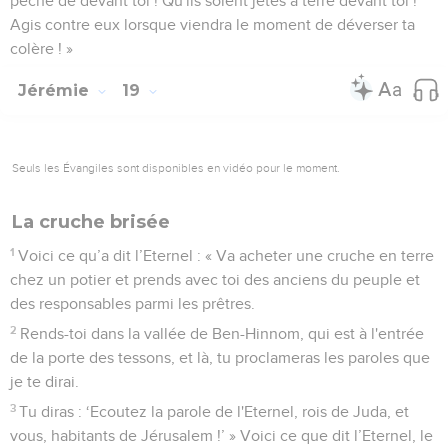
péché de devant toi ! Qu'ils soient jetés à terre devant toi !
Agis contre eux lorsque viendra le moment de déverser ta
colère ! »
Jérémie
19
Seuls les Évangiles sont disponibles en vidéo pour le moment.
La cruche brisée
1
Voici ce qu’a dit l’Eternel : « Va acheter une cruche en terre
chez un potier et prends avec toi des anciens du peuple et
des responsables parmi les prêtres.
2
Rends-toi dans la vallée de Ben-Hinnom, qui est à l'entrée
de la porte des tessons, et là, tu proclameras les paroles que
je te dirai.
3
Tu diras : ‘Ecoutez la parole de l'Eternel, rois de Juda, et
vous, habitants de Jérusalem !’ » Voici ce que dit l’Eternel, le