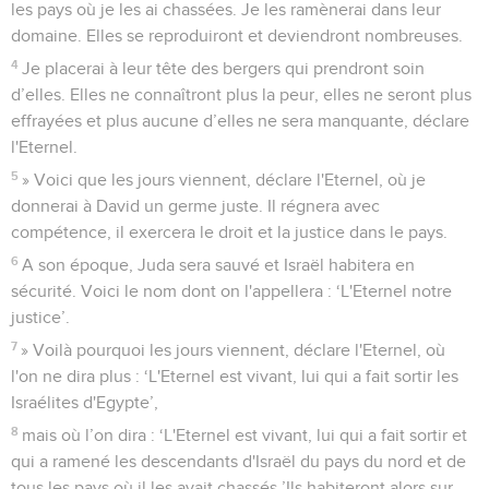
les pays où je les ai chassées. Je les ramènerai dans leur
domaine. Elles se reproduiront et deviendront nombreuses.
4
Je placerai à leur tête des bergers qui prendront soin
d’elles. Elles ne connaîtront plus la peur, elles ne seront plus
effrayées et plus aucune d’elles ne sera manquante, déclare
l'Eternel.
5
» Voici que les jours viennent, déclare l'Eternel, où je
donnerai à David un germe juste. Il régnera avec
compétence, il exercera le droit et la justice dans le pays.
6
A son époque, Juda sera sauvé et Israël habitera en
sécurité. Voici le nom dont on l'appellera : ‘L'Eternel notre
justice’.
7
» Voilà pourquoi les jours viennent, déclare l'Eternel, où
l'on ne dira plus : ‘L'Eternel est vivant, lui qui a fait sortir les
Israélites d'Egypte’,
8
mais où l’on dira : ‘L'Eternel est vivant, lui qui a fait sortir et
qui a ramené les descendants d'Israël du pays du nord et de
tous les pays où il les avait chassés.’Ils habiteront alors sur