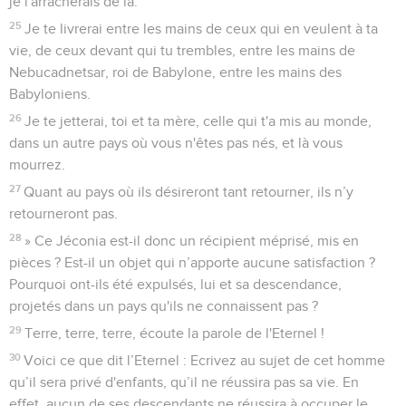
je l'arracherais de là.
25
Je te livrerai entre les mains de ceux qui en veulent à ta
vie, de ceux devant qui tu trembles, entre les mains de
Nebucadnetsar, roi de Babylone, entre les mains des
Babyloniens.
26
Je te jetterai, toi et ta mère, celle qui t'a mis au monde,
dans un autre pays où vous n'êtes pas nés, et là vous
mourrez.
27
Quant au pays où ils désireront tant retourner, ils n’y
retourneront pas.
28
» Ce Jéconia est-il donc un récipient méprisé, mis en
pièces ? Est-il un objet qui n’apporte aucune satisfaction ?
Pourquoi ont-ils été expulsés, lui et sa descendance,
projetés dans un pays qu'ils ne connaissent pas ?
29
Terre, terre, terre, écoute la parole de l'Eternel !
30
Voici ce que dit l’Eternel : Ecrivez au sujet de cet homme
qu’il sera privé d'enfants, qu’il ne réussira pas sa vie. En
effet, aucun de ses descendants ne réussira à occuper le