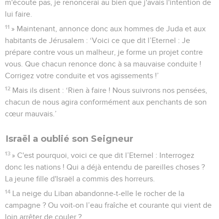
m'écoute pas, je renoncerai au bien que j'avais l'intention de
lui faire.
11
» Maintenant, annonce donc aux hommes de Juda et aux
habitants de Jérusalem : ‘Voici ce que dit l’Eternel : Je
prépare contre vous un malheur, je forme un projet contre
vous. Que chacun renonce donc à sa mauvaise conduite !
Corrigez votre conduite et vos agissements !’
12
Mais ils disent : ‘Rien à faire ! Nous suivrons nos pensées,
chacun de nous agira conformément aux penchants de son
cœur mauvais.’
Israël a oublié son Seigneur
13
» C'est pourquoi, voici ce que dit l’Eternel : Interrogez
donc les nations ! Qui a déjà entendu de pareilles choses ?
La jeune fille d'Israël a commis des horreurs.
14
La neige du Liban abandonne-t-elle le rocher de la
campagne ? Ou voit-on l’eau fraîche et courante qui vient de
loin arrêter de couler ?