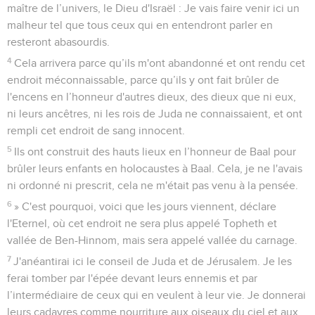
maître de l’univers, le Dieu d'Israël : Je vais faire venir ici un
malheur tel que tous ceux qui en entendront parler en
resteront abasourdis.
4
Cela arrivera parce qu’ils m'ont abandonné et ont rendu cet
endroit méconnaissable, parce qu’ils y ont fait brûler de
l'encens en l’honneur d'autres dieux, des dieux que ni eux,
ni leurs ancêtres, ni les rois de Juda ne connaissaient, et ont
rempli cet endroit de sang innocent.
5
Ils ont construit des hauts lieux en l’honneur de Baal pour
brûler leurs enfants en holocaustes à Baal. Cela, je ne l'avais
ni ordonné ni prescrit, cela ne m'était pas venu à la pensée.
6
» C'est pourquoi, voici que les jours viennent, déclare
l'Eternel, où cet endroit ne sera plus appelé Topheth et
vallée de Ben-Hinnom, mais sera appelé vallée du carnage.
7
J'anéantirai ici le conseil de Juda et de Jérusalem. Je les
ferai tomber par l'épée devant leurs ennemis et par
l’intermédiaire de ceux qui en veulent à leur vie. Je donnerai
leurs cadavres comme nourriture aux oiseaux du ciel et aux