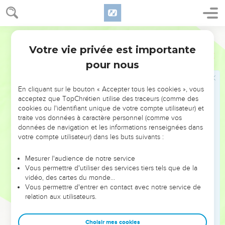
jour saint, comme je l'ai ordonné à vos ancêtres.’
23
» Ils n'ont pas écouté, ils n'ont pas tendu l'oreille. Ils se
sont montrés réfractaires au lieu de m’écouter et de tenir
Segond 21
compte de la correction.
Votre vie privée est importante
Jérémie
17
24
» Si vous m'écoutez vraiment, déclare l'Eternel, si vous
pour nous
n'introduisez pas de fardeau par les portes de cette ville le
jour du sabbat, si vous faites de ce jour un jour saint et
En cliquant sur le bouton « Accepter tous les cookies », vous
n’accomplissez aucun travail ce jour-là,
acceptez que TopChrétien utilise des traceurs (comme des
25
alors les rois et les princes qui siègent sur le trône de
cookies ou l'identifiant unique de votre compte utilisateur) et
traite vos données à caractère personnel (comme vos
David continueront à entrer par les portes de cette ville,
données de navigation et les informations renseignées dans
montés sur des chars et des chevaux, ainsi que leurs princes,
votre compte utilisateur) dans les buts suivants :
les Judéens et les habitants de Jérusalem, et cette ville
restera pour toujours habitée.
Mesurer l'audience de notre service
Vous permettre d'utiliser des services tiers tels que de la
26
Les habitants des villes de Juda et des environs de
vidéo, des cartes du monde…
Jérusalem, ceux du pays de Benjamin, de la plaine, de la
Vous permettre d'entrer en contact avec notre service de
montagne et du sud entreront pour offrir des holocaustes et
relation aux utilisateurs.
d’autres sacrifices, des offrandes végétales et de l'encens, et
pour offrir des sacrifices de reconnaissance dans la maison
Choisir mes cookies