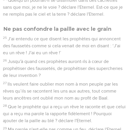
Quelqu'un pourrait-il se dissimuler dans des cachettes
sans que moi, je ne le voie ? déclare l'Eternel. Est-ce que je
ne remplis pas le ciel et la terre ? déclare l'Eternel.
Ne pas confondre la paille avec le grain
25
J'ai entendu ce que disent les prophètes qui annoncent
des faussetés comme si cela venait de moi en disant : ‘J'ai
eu un rêve ! J'ai eu un rêve !’
26
Jusqu'à quand ces prophètes auront-ils à cœur de
prophétiser des faussetés, de prophétiser des supercheries
de leur invention ?
27
Ils veulent faire oublier mon nom à mon peuple par les
rêves qu’ils se racontent les uns aux autres, tout comme
leurs ancêtres ont oublié mon nom au profit de Baal.
28
Que le prophète qui a reçu un rêve le raconte et que celui
qui a reçu ma parole la rapporte fidèlement ! Pourquoi
ajouter de la paille au blé ? déclare l'Eternel.
29
Ma parole n'est-elle pas comme un feu, déclare l'Eternel,