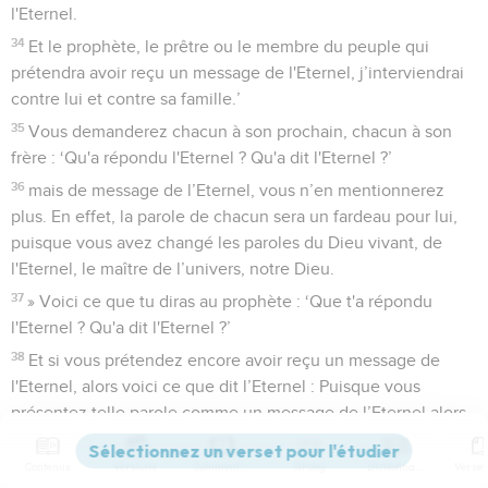
l'Eternel.
34
Et le prophète, le prêtre ou le membre du peuple qui
prétendra avoir reçu un message de l'Eternel, j’interviendrai
contre lui et contre sa famille.’
35
Vous demanderez chacun à son prochain, chacun à son
frère : ‘Qu'a répondu l'Eternel ? Qu'a dit l'Eternel ?’
36
mais de message de l’Eternel, vous n’en mentionnerez
plus. En effet, la parole de chacun sera un fardeau pour lui,
puisque vous avez changé les paroles du Dieu vivant, de
l'Eternel, le maître de l’univers, notre Dieu.
37
» Voici ce que tu diras au prophète : ‘Que t'a répondu
l'Eternel ? Qu'a dit l'Eternel ?’
38
Et si vous prétendez encore avoir reçu un message de
l'Eternel, alors voici ce que dit l’Eternel : Puisque vous
présentez telle parole comme un message de l’Eternel alors
que j’ai envoyé quelqu'un vous interdire de le faire,
Contenus
Versions
Commentaires
Strong
Dictionnaire
39
à cause de cela, je vous oublierai et je vous abandonnerai,