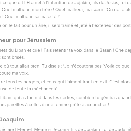
i ce que dit l’Eternel à l’intention de Jojakim, fils de Josias, roi 
: ‘Quel malheur, mon frère ! Quel malheur, ma sœur !’On ne le ple
 ! Quel malheur, sa majesté !’
n le fait pour un âne, il sera traîné et jeté à l’extérieur des po
neur pour Jérusalem
ts du Liban et crie ! Fais retentir ta voix dans le Basan ! Crie dep
 sont brisés.
e où tout allait bien. Tu disais : ‘Je n'écouterai pas.’Voilà ce que 
écouté ma voix.
re tous tes bergers, et ceux qui t'aiment iront en exil. C'est alor
cause de toute ta méchanceté.
e Liban, qui as ton nid dans les cèdres, combien tu gémiras quand
eurs pareilles à celles d'une femme prête à accoucher !
e Joaquim
, déclare l'Eternel. Même si Jéconia, fils de Jojakim, roi de Juda,