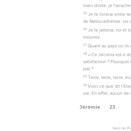
main droite, je l'arrache
25
Je te livrerai entre 
de Nebucadnetsar, roi 
26
Je te jetterai, toi e
mourrez.
27
Quant au pays où ils d
28
» Ce Jéconia est-il d
satisfaction ? Pourquoi
pas ?
29
Terre, terre, terre, éc
30
Voici ce que dit l’Ete
vie. En effet, aucun de
Jérémie
23
Seuls les É