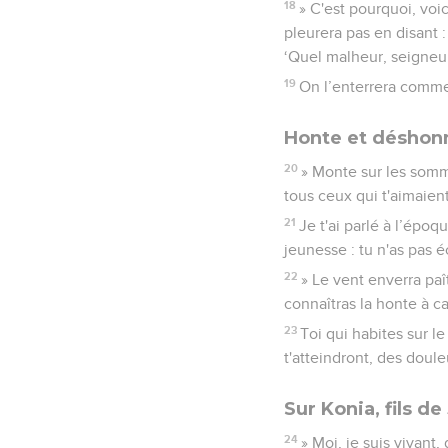
18
» C'est pourquoi, voic
pleurera pas en disant 
‘Quel malheur, seigneur
19
On l’enterrera comme o
Honte et déshon
20
» Monte sur les somme
tous ceux qui t'aimaient
21
Je t'ai parlé à l’époqu
jeunesse : tu n'as pas 
22
» Le vent enverra paît
connaîtras la honte à 
23
Toi qui habites sur l
t'atteindront, des doul
Sur Konia, fils d
24
» Moi, je suis vivant