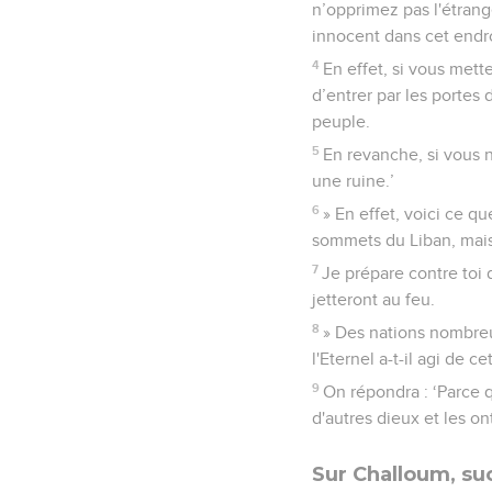
n’opprimez pas l'étrang
innocent dans cet endro
4
En effet, si vous mett
d’entrer par les portes 
peuple.
5
En revanche, si vous n
une ruine.’
6
» En effet, voici ce qu
sommets du Liban, mais j
7
Je prépare contre toi 
jetteront au feu.
8
» Des nations nombreus
l'Eternel a-t-il agi de c
9
On répondra : ‘Parce q
d'autres dieux et les ont
Sur Challoum, su