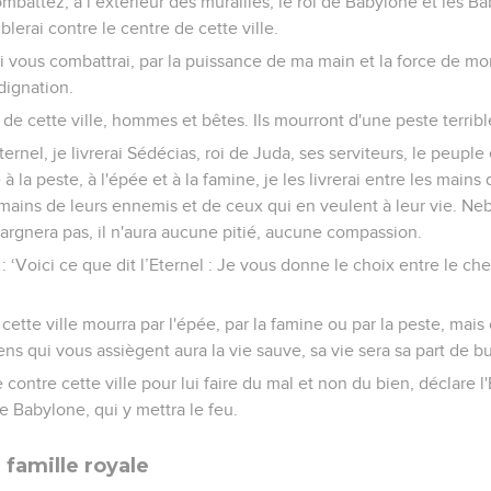
mbattez, à l’extérieur des murailles, le roi de Babylone et les B
blerai contre le centre de cette ville.
vous combattrai, par la puissance de ma main et la force de mon
dignation.
s de cette ville, hommes et bêtes. Ils mourront d'une peste terribl
ternel, je livrerai Sédécias, roi de Juda, ses serviteurs, le peuple
 à la peste, à l'épée et à la famine, je les livrerai entre les main
mains de leurs ennemis et de ceux qui en veulent à leur vie. Ne
épargnera pas, il n'aura aucune pitié, aucune compassion.
: ‘Voici ce que dit l’Eternel : Je vous donne le choix entre le che
cette ville mourra par l'épée, par la famine ou par la peste, mais 
s qui vous assiègent aura la vie sauve, sa vie sera sa part de bu
 contre cette ville pour lui faire du mal et non du bien, déclare l'E
e Babylone, qui y mettra le feu.
 famille royale