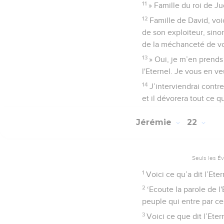
11
» Famille du roi de Ju
12
Famille de David, voic
de son exploiteur, sino
de la méchanceté de v
13
» Oui, je m’en prends 
l'Eternel. Je vous en ve
14
J’interviendrai contre
et il dévorera tout ce qu
Jérémie
22
Seuls les É
1
Voici ce qu’a dit l’Ete
2
‘Ecoute la parole de l'
peuple qui entre par ce
3
Voici ce que dit l’Eter