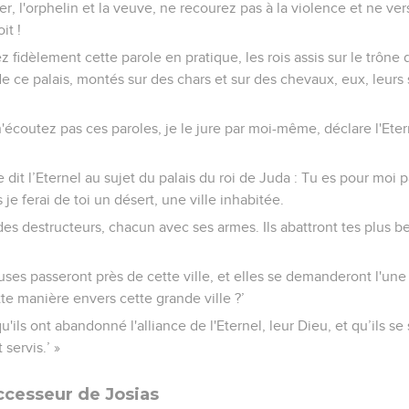
er, l'orphelin et la veuve, ne recourez pas à la violence et ne ve
it !
ez fidèlement cette parole en pratique, les rois assis sur le trôn
de ce palais, montés sur des chars et sur des chevaux, eux, leurs 
'écoutez pas ces paroles, je le jure par moi-même, déclare l'Eter
e dit l’Eternel au sujet du palais du roi de Juda : Tu es pour moi 
e ferai de toi un désert, une ville inhabitée.
des destructeurs, chacun avec ses armes. Ils abattront tes plus b
es passeront près de cette ville, et elles se demanderont l'une à
ette manière envers cette grande ville ?’
u'ils ont abandonné l'alliance de l'Eternel, leur Dieu, et qu’ils s
 servis.’ »
ccesseur de Josias