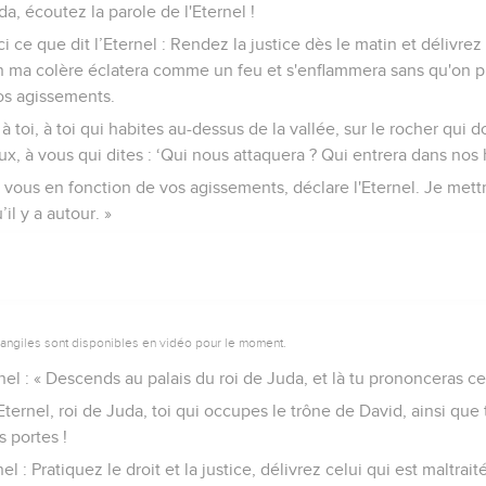
da, écoutez la parole de l'Eternel !
i ce que dit l’Eternel : Rendez la justice dès le matin et délivrez 
n ma colère éclatera comme un feu et s'enflammera sans qu'on pu
os agissements.
à toi, à toi qui habites au-dessus de la vallée, sur le rocher qui 
ux, à vous qui dites : ‘Qui nous attaquera ? Qui entrera dans nos 
 vous en fonction de vos agissements, déclare l'Eternel. Je mettra
’il y a autour. »
vangiles sont disponibles en vidéo pour le moment.
rnel : « Descends au palais du roi de Juda, et là tu prononceras ce
Eternel, roi de Juda, toi qui occupes le trône de David, ainsi que 
s portes !
nel : Pratiquez le droit et la justice, délivrez celui qui est maltrai