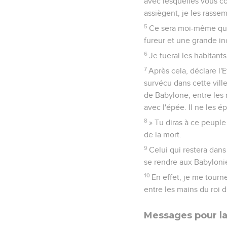
avec lesquelles vous co
assiègent, je les rassem
5
Ce sera moi-même qui 
fureur et une grande in
6
Je tuerai les habitant
7
Après cela, déclare l'E
survécu dans cette ville
de Babylone, entre les 
avec l'épée. Il ne les 
8
» Tu diras à ce peuple 
de la mort.
9
Celui qui restera dans 
se rendre aux Babylonien
10
En effet, je me tourne
entre les mains du roi d
Messages pour la