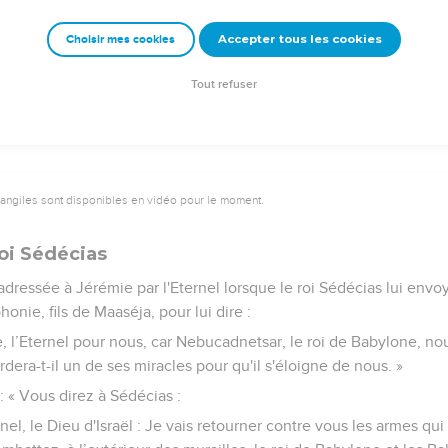
s fait mourir dans le ventre de ma mère. Ma mère m’aurait servi 
Accepter tous les cookies
Choisir mes cookies
 du ventre maternel, si c’est pour connaître le malheur et la doule
Tout refuser
vangiles sont disponibles en vidéo pour le moment.
oi Sédécias
 adressée à Jérémie par l'Eternel lorsque le roi Sédécias lui envoy
honie, fils de Maaséja, pour lui dire :
ie, l’Eternel pour nous, car Nebucadnetsar, le roi de Babylone, nou
rdera-t-il un de ses miracles pour qu'il s'éloigne de nous. »
: « Vous direz à Sédécias :
rnel, le Dieu d'Israël : Je vais retourner contre vous les armes qu