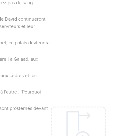
rsez pas de sang
e de David continueront
serviteurs et leur
nel, ce palais deviendra
pareil à Galaad, aux
eaux cèdres et les
 l'autre : ‘Pourquoi
e sont prosternés devant