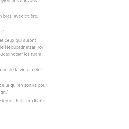
abyloniens qui vous
 bras, avec colère,
e.’
 et ceux qui auront
s de Nebucadnetsar, roi
bucadnetsar les tuera
min de la vie et celui
celui qui en sortira pour
tin.’
ternel. Elle sera livrée