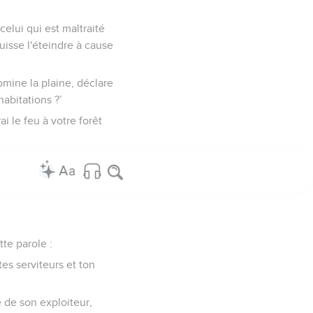
celui qui est maltraité
isse l'éteindre à cause
domine la plaine, déclare
habitations ?’
i le feu à votre forêt
tte parole :
tes serviteurs et ton
té de son exploiteur,