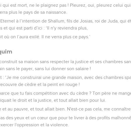
 qui est mort, ne le plaignez pas ! Pleurez, oui, pleurez celui qui 
verra plus le pays de sa naissance.
’Eternel à l’intention de Shallum, fils de Josias, roi de Juda, qui é
et qui est parti d’ici : ‘Il n'y reviendra plus,
it où on l’aura exilé. Il ne verra plus ce pays.’
quim
construit sa maison sans respecter la justice et ses chambres sans
ain sans le payer, sans lui donner son salaire !
it : ‘Je me construirai une grande maison, avec des chambres spac
recouvre de cèdre et la peint en rouge !
arce que tu fais compétition avec du cèdre ? Ton père ne mangeai
uait le droit et la justice, et tout allait bien pour lui.
ble et au pauvre, et tout allait bien. N'est-ce pas cela, me connaître
'as des yeux et un cœur que pour te livrer à des profits malhonnê
xercer l'oppression et la violence.