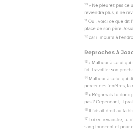
10
» Ne pleurez pas celui
reviendra plus, il ne re
11
Oui, voici ce que dit l
place de son père Josias 
12
car il mourra à l'endro
Reproches à Joa
13
» Malheur à celui qui 
fait travailler son proch
14
Malheur à celui qui d
percer des fenêtres, la 
15
» Régnerais-tu donc p
pas ? Cependant, il pratiq
16
Il faisait droit au fai
17
Toi en revanche, tu n
sang innocent et pour e