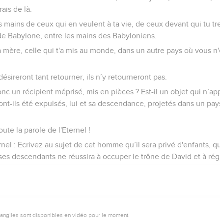
rais de là.
les mains de ceux qui en veulent à ta vie, de ceux devant qui tu t
de Babylone, entre les mains des Babyloniens.
t ta mère, celle qui t'a mis au monde, dans un autre pays où vous n'
ésireront tant retourner, ils n’y retourneront pas.
onc un récipient méprisé, mis en pièces ? Est-il un objet qui n’a
 ont-ils été expulsés, lui et sa descendance, projetés dans un pay
oute la parole de l'Eternel !
rnel : Ecrivez au sujet de cet homme qu’il sera privé d'enfants, qu
 ses descendants ne réussira à occuper le trône de David et à ré
vangiles sont disponibles en vidéo pour le moment.