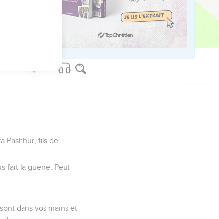
de tombeau, elle
ur et pour finir ma vie
a Pashhur, fils de
s fait la guerre. Peut-
i sont dans vos mains et