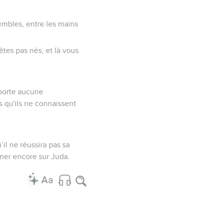
rembles, entre les mains
êtes pas nés, et là vous
pporte aucune
s qu'ils ne connaissent
’il ne réussira pas sa
gner encore sur Juda.