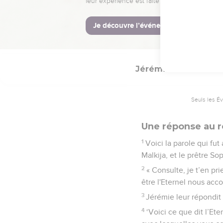
parce qu’il ne m’a pa
m’aurait porté sans fin.
18
Pourquoi suis-je sorti
dans la honte ? »
Jérémie
21
Seuls les É
Une réponse au r
1
Voici la parole qui fut
Malkija, et le prêtre Sop
2
« Consulte, je t’en pr
être l'Eternel nous acco
3
Jérémie leur répondit 
4
‘Voici ce que dit l’Ete