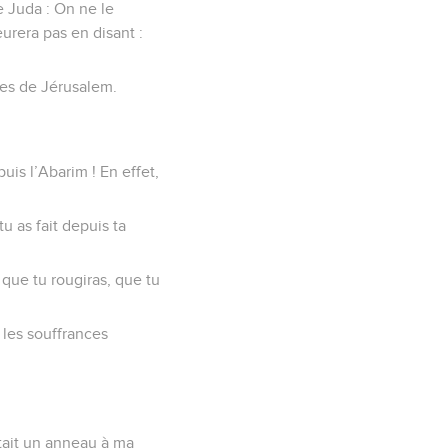
de Juda : On ne le
urera pas en disant :
rtes de Jérusalem.
uis l’Abarim ! En effet,
tu as fait depuis ta
s que tu rougiras, que tu
 les souffrances
 était un anneau à ma