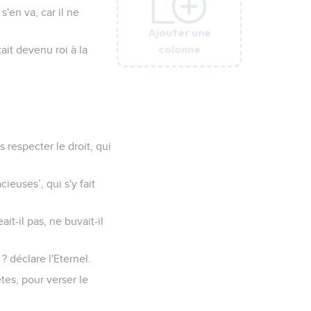
s'en va, car il ne
Ajouter une
Ajouter une
Ajouter une
Ajouter une
Ajouter une
Ajouter une
colonne
colonne
colonne
colonne
colonne
colonne
tait devenu roi à la
 respecter le droit, qui
ieuses’, qui s'y fait
t-il pas, ne buvait-il
 ? déclare l'Eternel.
tes, pour verser le