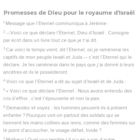
Promesses de Dieu pour le royaume d'Israël
1
Message que l’Eternel communiqua à Jérémie :
2
—Voici ce que déclare l’Eternel, Dieu d’Israël : Consigne
par écrit dans un livre tout ce que je t’ai dit.
3
Car voici le temps vient, dit l’Eternel, où je ramènerai les
captifs de mon peuple Israël et Juda — c’est l’Eternel qui le
déclare. Je les ramènerai dans le pays que j’ai donné à leurs
ancêtres et ils le posséderont.
4
Voici ce que l’Eternel a dit au sujet d’Israël et de Juda :
5
« Voici ce que déclare l’Eternel : Nous avons entendu des
cris d’effroi ; c’est l’épouvante et non la paix.
6
Demandez et voyez : les hommes peuvent-ils à présent
enfanter ? Pourquoi voit-on partout des soldats qui se
tiennent les mains collées aux reins, comme des femmes sur
le point d’accoucher, le visage défait, livide ?
7
Malheur ! Quel jour terrible ! Il n’y en a pas d’autre