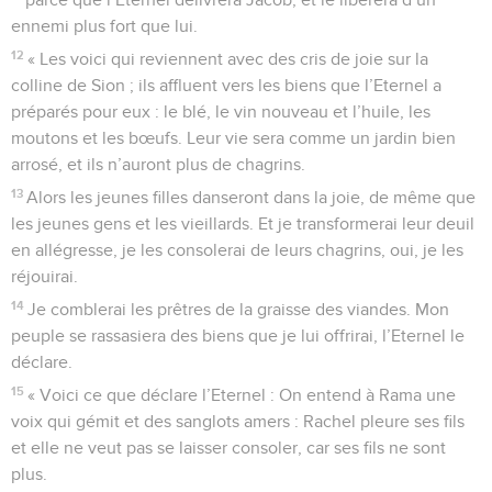
ennemi plus fort que lui.
12
« Les voici qui reviennent avec des cris de joie sur la
colline de Sion ; ils affluent vers les biens que l’Eternel a
préparés pour eux : le blé, le vin nouveau et l’huile, les
moutons et les bœufs. Leur vie sera comme un jardin bien
arrosé, et ils n’auront plus de chagrins.
13
Alors les jeunes filles danseront dans la joie, de même que
les jeunes gens et les vieillards. Et je transformerai leur deuil
en allégresse, je les consolerai de leurs chagrins, oui, je les
réjouirai.
14
Je comblerai les prêtres de la graisse des viandes. Mon
peuple se rassasiera des biens que je lui offrirai, l’Eternel le
déclare.
15
« Voici ce que déclare l’Eternel : On entend à Rama une
voix qui gémit et des sanglots amers : Rachel pleure ses fils
et elle ne veut pas se laisser consoler, car ses fils ne sont
plus.