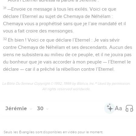
31
—Envoie ce message à tous les exilés. Voici ce que
déclare l’Eternel au sujet de Chemaya de Néhélam :
Chemaya vous a prophétisé sans que je l’aie mandaté et il
vous a fait croire des mensonges.
32
Eh bien ! Voici ce que déclare l’Eternel : Je vais sévir
contre Chemaya de Néhélam et ses descendants. Aucun des
siens ne subsistera au milieu de ce peuple, et il ne jouira pas
du bonheur que je vais accorder à mon peuple — l’Eternel le
déclare — car il a prêché la rébellion contre l’Eternel.
La Bible Du Semeur Copyright © 1992, 1999 by Biblica, Inc.® Used by permission.
All rights reserved worldwide.
Jérémie
30
Seuls les Évangiles sont disponibles en vidéo pour le moment.