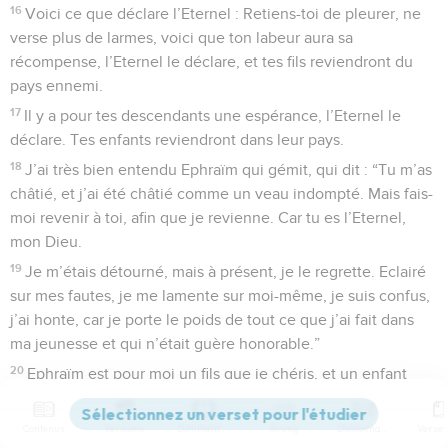
16
Voici ce que déclare l’Eternel : Retiens-toi de pleurer, ne
verse plus de larmes, voici que ton labeur aura sa
récompense, l’Eternel le déclare, et tes fils reviendront du
pays ennemi.
17
Il y a pour tes descendants une espérance, l’Eternel le
déclare. Tes enfants reviendront dans leur pays.
18
J’ai très bien entendu Ephraïm qui gémit, qui dit : “Tu m’as
châtié, et j’ai été châtié comme un veau indompté. Mais fais-
moi revenir à toi, afin que je revienne. Car tu es l’Eternel,
mon Dieu.
19
Je m’étais détourné, mais à présent, je le regrette. Eclairé
sur mes fautes, je me lamente sur moi-même, je suis confus,
j’ai honte, car je porte le poids de tout ce que j’ai fait dans
ma jeunesse et qui n’était guère honorable.”
20
Ephraïm est pour moi un fils que je chéris, et un enfant
que j’affectionne. Chaque fois que j’en parle, je me souviens
encore plus vivement de lui. Mon cœur est en émoi, j’aurai
Contenus
Versions
Commentaires
Strong
Dictionnaire
pour lui beaucoup de compassion, l’Eternel le déclare.