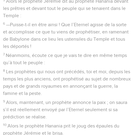
Alors le prophète Jérémie dit au prophète Hanania devant
les prêtres et devant tout le peuple qui se tenaient dans le
Temple :
6
—Puisse-t-il en être ainsi ! Que l’Eternel agisse de la sorte
et accomplisse ce que tu viens de prophétiser, en ramenant
de Babylone dans ce lieu les ustensiles du Temple et tous
les déportés !
7
Néanmoins, écoute ce que je vais te dire en même temps
qu’à tout le peuple :
8
Les prophètes qui nous ont précédés, toi et moi, depuis les
temps les plus anciens, ont prophétisé au sujet de nombreux
pays et de grands royaumes en annonçant la guerre, la
famine et la peste.
9
Alors, maintenant, un prophète annonce la paix ; on saura
s’il est réellement envoyé par l’Eternel seulement si sa
prédiction se réalise.
10
Alors le prophète Hanania prit le joug des épaules du
prophète Jérémie et le brisa.