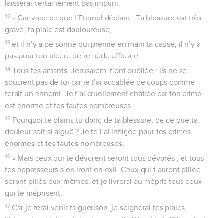
laisserai certainement pas impuni.
12
« Car voici ce que l’Eternel déclare : Ta blessure est très
grave, ta plaie est douloureuse,
13
et il n’y a personne qui prenne en main ta cause, il n’y a
pas pour ton ulcère de remède efficace.
14
Tous tes amants, Jérusalem, t’ont oubliée : ils ne se
soucient pas de toi car je t’ai accablée de coups comme
ferait un ennemi. Je t’ai cruellement châtiée car ton crime
est énorme et tes fautes nombreuses.
15
Pourquoi te plains-tu donc de ta blessure, de ce que ta
douleur soit si aiguë ? Je te l’ai infligée pour tes crimes
énormes et tes fautes nombreuses.
16
« Mais ceux qui te dévorent seront tous dévorés ; et tous
tes oppresseurs s’en iront en exil. Ceux qui t’auront pillée
seront pillés eux-mêmes, et je livrerai au mépris tous ceux
qui te méprisent.
17
Car je ferai venir ta guérison, je soignerai tes plaies,