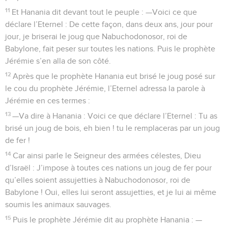
11
Et Hanania dit devant tout le peuple : —Voici ce que
déclare l’Eternel : De cette façon, dans deux ans, jour pour
jour, je briserai le joug que Nabuchodonosor, roi de
Babylone, fait peser sur toutes les nations. Puis le prophète
Jérémie s’en alla de son côté.
12
Après que le prophète Hanania eut brisé le joug posé sur
le cou du prophète Jérémie, l’Eternel adressa la parole à
Jérémie en ces termes :
13
—Va dire à Hanania : Voici ce que déclare l’Eternel : Tu as
brisé un joug de bois, eh bien ! tu le remplaceras par un joug
de fer !
14
Car ainsi parle le Seigneur des armées célestes, Dieu
d’Israël : J’impose à toutes ces nations un joug de fer pour
qu’elles soient assujetties à Nabuchodonosor, roi de
Babylone ! Oui, elles lui seront assujetties, et je lui ai même
soumis les animaux sauvages.
15
Puis le prophète Jérémie dit au prophète Hanania : —