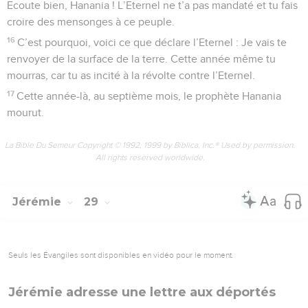
Ecoute bien, Hanania ! L’Eternel ne t’a pas mandaté et tu fais
croire des mensonges à ce peuple.
16
C’est pourquoi, voici ce que déclare l’Eternel : Je vais te
renvoyer de la surface de la terre. Cette année même tu
mourras, car tu as incité à la révolte contre l’Eternel.
17
Cette année-là, au septième mois, le prophète Hanania
mourut.
La Bible Du Semeur Copyright © 1992, 1999 by Biblica, Inc.® Used by permission.
All rights reserved worldwide.
Jérémie
29
Seuls les Évangiles sont disponibles en vidéo pour le moment.
Jérémie adresse une lettre aux déportés