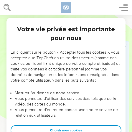
malheur se propage d’une nation à l’autre ; des confins de la
terre, un terrible ouragan se lève. »
33
Ce jour-là, les victimes frappées par l’Eternel resteront sur
Semeur
le sol, d’un bout du monde à l’autre. Nul ne les pleurera, on
Votre vie privée est importante
Jérémie
25
ne les recueillera pas pour les mettre au tombeau. Ils
pour nous
deviendront du fumier sur le sol.
34
Lamentez-vous, bergers, poussez des cris ! Roulez-vous
En cliquant sur le bouton « Accepter tous les cookies », vous
sur le sol, vous puissants du troupeau, car le jour du
acceptez que TopChrétien utilise des traceurs (comme des
massacre est arrivé pour vous. Vous tomberez et vous serez
cookies ou l'identifiant unique de votre compte utilisateur) et
brisés comme on brise un beau vase.
traite vos données à caractère personnel (comme vos
données de navigation et les informations renseignées dans
35
Alors les bergers perdront tout refuge ; les puissants du
votre compte utilisateur) dans les buts suivants :
troupeau n’auront plus aucun moyen d’échapper.
36
On entend les clameurs poussées par les bergers, et les
Mesurer l'audience de notre service
Vous permettre d'utiliser des services tiers tels que de la
lamentations des puissants du troupeau, car l’Eternel
vidéo, des cartes du monde…
dévaste leurs pâturages.
Vous permettre d'entrer en contact avec notre service de
37
relation aux utilisateurs.
Sous l’effet de son ardente colère, les paisibles enclos
sont réduits au silence.
Choisir mes cookies
38
Il quitte sa retraite comme un jeune lion. Leur pays