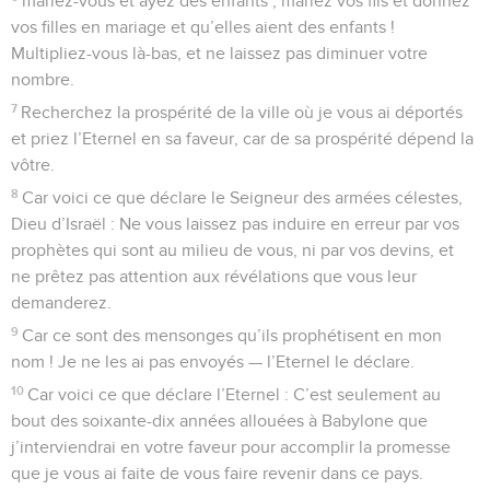
mariez-vous et ayez des enfants ; mariez vos fils et donnez
vos filles en mariage et qu’elles aient des enfants !
Multipliez-vous là-bas, et ne laissez pas diminuer votre
nombre.
7
Recherchez la prospérité de la ville où je vous ai déportés
et priez l’Eternel en sa faveur, car de sa prospérité dépend la
vôtre.
8
Car voici ce que déclare le Seigneur des armées célestes,
Dieu d’Israël : Ne vous laissez pas induire en erreur par vos
prophètes qui sont au milieu de vous, ni par vos devins, et
ne prêtez pas attention aux révélations que vous leur
demanderez.
9
Car ce sont des mensonges qu’ils prophétisent en mon
nom ! Je ne les ai pas envoyés — l’Eternel le déclare.
10
Car voici ce que déclare l’Eternel : C’est seulement au
bout des soixante-dix années allouées à Babylone que
j’interviendrai en votre faveur pour accomplir la promesse
que je vous ai faite de vous faire revenir dans ce pays.