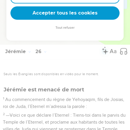
deviendra une étendue déserte à cause de l’épée des
Accepter tous les cookies
oppresseurs, et de leur ardente colère.
La Bible Du Semeur Copyright © 1992, 1999 by Biblica, Inc.® Used by permission.
Tout refuser
All rights reserved worldwide.
Jérémie
26
Seuls les Évangiles sont disponibles en vidéo pour le moment.
Jérémie est menacé de mort
1
Au commencement du règne de Yehoyaqim, fils de Josias,
roi de Juda, l’Eternel m’adressa la parole :
2
—Voici ce que déclare l’Eternel : Tiens-toi dans le parvis du
Temple de l’Eternel, et proclame aux habitants de toutes les
villes de Juda qui viennent se prosterner dans le Temple,