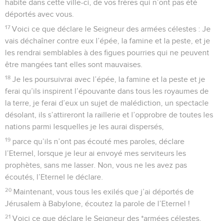
habite dans cette ville-ci, de vos frères qui n’ont pas été
déportés avec vous.
17
Voici ce que déclare le Seigneur des armées célestes : Je
vais déchaîner contre eux l’épée, la famine et la peste, et je
les rendrai semblables à des figues pourries qui ne peuvent
être mangées tant elles sont mauvaises.
18
Je les poursuivrai avec l’épée, la famine et la peste et je
ferai qu’ils inspirent l’épouvante dans tous les royaumes de
la terre, je ferai d’eux un sujet de malédiction, un spectacle
désolant, ils s’attireront la raillerie et l’opprobre de toutes les
nations parmi lesquelles je les aurai dispersés,
19
parce qu’ils n’ont pas écouté mes paroles, déclare
l’Eternel, lorsque je leur ai envoyé mes serviteurs les
prophètes, sans me lasser. Non, vous ne les avez pas
écoutés, l’Eternel le déclare.
20
Maintenant, vous tous les exilés que j’ai déportés de
Jérusalem à Babylone, écoutez la parole de l’Eternel !
21
Voici ce que déclare le Seigneur des *armées célestes,