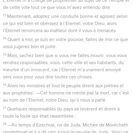
L’Eternel m’a chargé de prophétiser au sujet de ce Temple et
de cette ville tout ce que vous m’avez entendu dire.
13
Maintenant, adoptez une conduite bonne et agissez selon
ce qui est bien et obéissez à l’Eternel, votre Dieu, alors
l’Eternel renoncera au malheur dont il vous a menacés.
14
Quant à moi, je suis en votre pouvoir, faites de moi ce que
vous jugerez bon et juste.
15
Mais, sachez bien que si vous me faites mourir, vous vous
rendrez responsables, vous, cette ville et ses habitants, du
meurtre d’un innocent, car l’Eternel m’a vraiment envoyé
vers vous pour vous dire toutes ces choses.
16
Alors les ministres et tout le peuple dirent aux prêtres et
aux prophètes : —Cet homme ne mérite pas la mort, car c’est
au nom de l’Eternel, notre Dieu, qu’il nous a parlé.
17
Quelques responsables du pays se levèrent et dirent à
toute la foule qui était rassemblée :
18
—Au temps d’Ezéchias, roi de Juda, Michée de Morécheth
prophétisait et il a dit ceci à tout le peuple de Juda : Voici ce