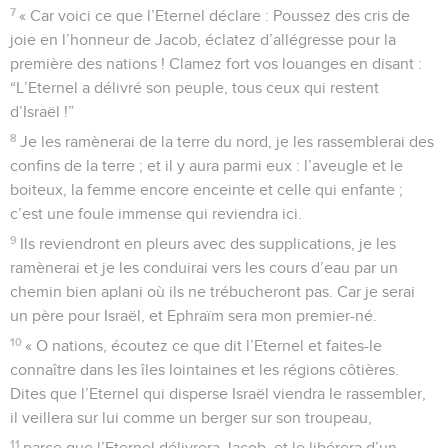
7
« Car voici ce que l’Eternel déclare : Poussez des cris de
joie en l’honneur de Jacob, éclatez d’allégresse pour la
première des nations ! Clamez fort vos louanges en disant :
“L’Eternel a délivré son peuple, tous ceux qui restent
d’Israël !”
8
Je les ramènerai de la terre du nord, je les rassemblerai des
confins de la terre ; et il y aura parmi eux : l’aveugle et le
boiteux, la femme encore enceinte et celle qui enfante ;
c’est une foule immense qui reviendra ici.
9
Ils reviendront en pleurs avec des supplications, je les
ramènerai et je les conduirai vers les cours d’eau par un
chemin bien aplani où ils ne trébucheront pas. Car je serai
un père pour Israël, et Ephraïm sera mon premier-né.
10
« O nations, écoutez ce que dit l’Eternel et faites-le
connaître dans les îles lointaines et les régions côtières.
Dites que l’Eternel qui disperse Israël viendra le rassembler,
il veillera sur lui comme un berger sur son troupeau,
11
parce que l’Eternel délivrera Jacob, et le libérera d’un