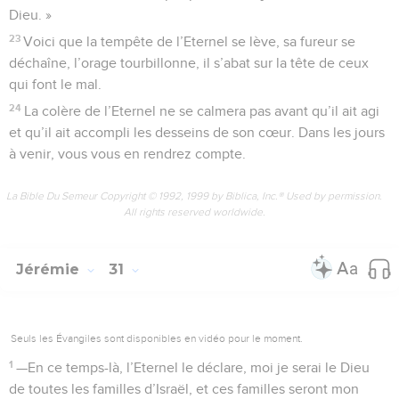
Dieu. »
23
Voici que la tempête de l’Eternel se lève, sa fureur se
déchaîne, l’orage tourbillonne, il s’abat sur la tête de ceux
qui font le mal.
24
La colère de l’Eternel ne se calmera pas avant qu’il ait agi
et qu’il ait accompli les desseins de son cœur. Dans les jours
à venir, vous vous en rendrez compte.
La Bible Du Semeur Copyright © 1992, 1999 by Biblica, Inc.® Used by permission.
All rights reserved worldwide.
Jérémie
31
Seuls les Évangiles sont disponibles en vidéo pour le moment.
1
—En ce temps-là, l’Eternel le déclare, moi je serai le Dieu
de toutes les familles d’Israël, et ces familles seront mon