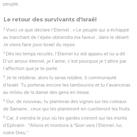
peuple.
Le retour des survivants d'Israël
2
Voici ce que déclare l’Eternel : « Le peuple qui a échappé
au tranchant de l’épée obtiendra ma faveur ; dans le désert.
Je viens faire jouir Israël du repos.
3
Dès les temps reculés, l’Eternel lui est apparu et lui a dit :
D’un amour éternel, je t’aime, c’est pourquoi je t’attire par
l’affection que je te porte.
4
Je te rebâtirai, alors tu seras rebâtie, ô communauté
d’Israël. Tu porteras encore tes tambourins et tu t’avanceras
au milieu de la danse des gens en liesse.
5
Oui, de nouveau, tu planteras des vignes sur les coteaux
de Samarie ; ceux qui les planteront en cueilleront les fruits.
6
Car, il viendra le jour où les gardes crieront sur les monts
d’Ephraïm : “Allons et montons à *Sion vers l’Eternel, lui,
notre Dieu.”