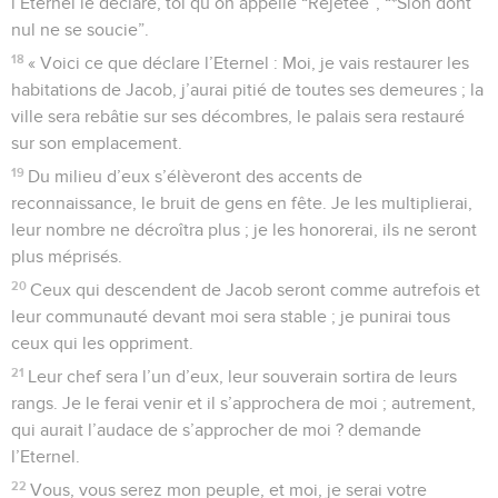
l’Eternel le déclare, toi qu’on appelle “Rejetée”, “*Sion dont
nul ne se soucie”.
18
« Voici ce que déclare l’Eternel : Moi, je vais restaurer les
habitations de Jacob, j’aurai pitié de toutes ses demeures ; la
ville sera rebâtie sur ses décombres, le palais sera restauré
sur son emplacement.
19
Du milieu d’eux s’élèveront des accents de
reconnaissance, le bruit de gens en fête. Je les multiplierai,
leur nombre ne décroîtra plus ; je les honorerai, ils ne seront
plus méprisés.
20
Ceux qui descendent de Jacob seront comme autrefois et
leur communauté devant moi sera stable ; je punirai tous
ceux qui les oppriment.
21
Leur chef sera l’un d’eux, leur souverain sortira de leurs
rangs. Je le ferai venir et il s’approchera de moi ; autrement,
qui aurait l’audace de s’approcher de moi ? demande
l’Eternel.
22
Vous, vous serez mon peuple, et moi, je serai votre