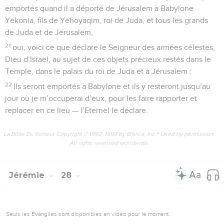
emportés quand il a déporté de Jérusalem à Babylone
Yekonia, fils de Yehoyaqim, roi de Juda, et tous les grands
de Juda et de Jérusalem,
21
oui, voici ce que déclare le Seigneur des armées célestes,
Dieu d’Israël, au sujet de ces objets précieux restés dans le
Temple, dans le palais du roi de Juda et à Jérusalem :
22
Ils seront emportés à Babylone et ils y resteront jusqu’au
jour où je m’occuperai d’eux, pour les faire rapporter et
replacer en ce lieu — l’Eternel le déclare.
La Bible Du Semeur Copyright © 1992, 1999 by Biblica, Inc.® Used by permission.
All rights reserved worldwide.
Jérémie
28
Seuls les Évangiles sont disponibles en vidéo pour le moment.