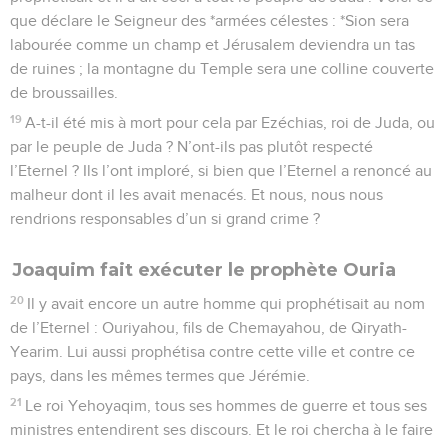
que déclare le Seigneur des *armées célestes : *Sion sera
labourée comme un champ et Jérusalem deviendra un tas
de ruines ; la montagne du Temple sera une colline couverte
de broussailles.
19
A-t-il été mis à mort pour cela par Ezéchias, roi de Juda, ou
par le peuple de Juda ? N’ont-ils pas plutôt respecté
l’Eternel ? Ils l’ont imploré, si bien que l’Eternel a renoncé au
malheur dont il les avait menacés. Et nous, nous nous
rendrions responsables d’un si grand crime ?
Joaquim fait exécuter le prophète Ouria
20
Il y avait encore un autre homme qui prophétisait au nom
de l’Eternel : Ouriyahou, fils de Chemayahou, de Qiryath-
Yearim. Lui aussi prophétisa contre cette ville et contre ce
pays, dans les mêmes termes que Jérémie.
21
Le roi Yehoyaqim, tous ses hommes de guerre et tous ses
ministres entendirent ses discours. Et le roi chercha à le faire