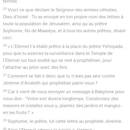
termes :
25
Voici ce que déclare le Seigneur des armées célestes,
Dieu d’Israël : Tu as envoyé en ton propre nom des lettres à
toute la population de Jérusalem, ainsi qu’au prêtre
Sophonie, fils de Maaséya, et à tous les autres prêtres, disant
ceci :
26
« L’Eternel t’a établi prêtre à la place du prêtre Yehoyada,
pour que tu exerces ta surveillance dans le Temple de
l’Eternel sur tout exalté qui se met à prophétiser, pour
l’attacher au pilori avec des fers.
27
Comment se fait-il donc que tu n’aies pas sévi contre
Jérémie d’Anatoth qui prophétise parmi vous ?
28
Car il vient de nous envoyer un message à Babylone pour
nous dire : “Votre exil durera longtemps. Construisez des
maisons et installez-vous-y, plantez des jardins et mangez-
en les fruits !” »
29
Sophonie, le prêtre, lut cette lettre au prophète Jérémie.
30
Alors l’Eternel adressa la parole à Jérémie :