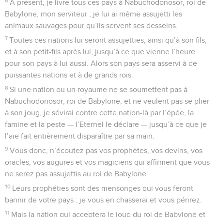
6
A présent, je livre tous ces pays à Nabuchodonosor, roi de
Babylone, mon serviteur ; je lui ai même assujetti les
animaux sauvages pour qu’ils servent ses desseins.
7
Toutes ces nations lui seront assujetties, ainsi qu’à son fils,
et à son petit-fils après lui, jusqu’à ce que vienne l’heure
pour son pays à lui aussi. Alors son pays sera asservi à de
puissantes nations et à de grands rois.
8
Si une nation ou un royaume ne se soumettent pas à
Nabuchodonosor, roi de Babylone, et ne veulent pas se plier
à son joug, je sévirai contre cette nation-là par l’épée, la
famine et la peste — l’Eternel le déclare — jusqu’à ce que je
l’aie fait entièrement disparaître par sa main.
9
Vous donc, n’écoutez pas vos prophètes, vos devins, vos
oracles, vos augures et vos magiciens qui affirment que vous
ne serez pas assujettis au roi de Babylone.
10
Leurs prophéties sont des mensonges qui vous feront
bannir de votre pays : je vous en chasserai et vous périrez.
11
Mais la nation qui acceptera le joug du roi de Babylone et