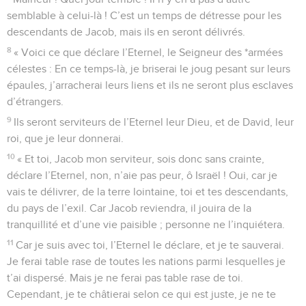
semblable à celui-là ! C’est un temps de détresse pour les
descendants de Jacob, mais ils en seront délivrés.
8
« Voici ce que déclare l’Eternel, le Seigneur des *armées
célestes : En ce temps-là, je briserai le joug pesant sur leurs
épaules, j’arracherai leurs liens et ils ne seront plus esclaves
d’étrangers.
9
Ils seront serviteurs de l’Eternel leur Dieu, et de David, leur
roi, que je leur donnerai.
10
« Et toi, Jacob mon serviteur, sois donc sans crainte,
déclare l’Eternel, non, n’aie pas peur, ô Israël ! Oui, car je
vais te délivrer, de la terre lointaine, toi et tes descendants,
du pays de l’exil. Car Jacob reviendra, il jouira de la
tranquillité et d’une vie paisible ; personne ne l’inquiétera.
11
Car je suis avec toi, l’Eternel le déclare, et je te sauverai.
Je ferai table rase de toutes les nations parmi lesquelles je
t’ai dispersé. Mais je ne ferai pas table rase de toi.
Cependant, je te châtierai selon ce qui est juste, je ne te