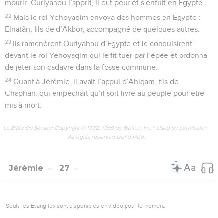
mourir. Ouriyahou l’apprit, il eut peur et s’enfuit en Egypte.
22
Mais le roi Yehoyaqim envoya des hommes en Egypte :
Elnatân, fils de d’Akbor, accompagné de quelques autres.
23
Ils ramenèrent Ouriyahou d’Egypte et le conduisirent
devant le roi Yehoyaqim qui le fit tuer par l’épée et ordonna
de jeter son cadavre dans la fosse commune.
24
Quant à Jérémie, il avait l’appui d’Ahiqam, fils de
Chaphân, qui empêchait qu’il soit livré au peuple pour être
mis à mort.
La Bible Du Semeur Copyright © 1992, 1999 by Biblica, Inc.® Used by permission.
All rights reserved worldwide.
Jérémie
27
Seuls les Évangiles sont disponibles en vidéo pour le moment.