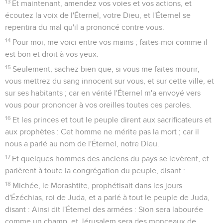
13
Et maintenant, amendez vos voies et vos actions, et
écoutez la voix de l'Éternel, votre Dieu, et l'Éternel se
repentira du mal qu'il a prononcé contre vous.
14
Pour moi, me voici entre vos mains ; faites-moi comme il
est bon et droit à vos yeux.
15
Seulement, sachez bien que, si vous me faites mourir,
vous mettrez du sang innocent sur vous, et sur cette ville, et
sur ses habitants ; car en vérité l'Éternel m'a envoyé vers
vous pour prononcer à vos oreilles toutes ces paroles.
16
Et les princes et tout le peuple dirent aux sacrificateurs et
aux prophètes : Cet homme ne mérite pas la mort ; car il
nous a parlé au nom de l'Éternel, notre Dieu.
17
Et quelques hommes des anciens du pays se levèrent, et
parlèrent à toute la congrégation du peuple, disant :
18
Michée, le Morashtite, prophétisait dans les jours
d'Ézéchias, roi de Juda, et a parlé à tout le peuple de Juda,
disant : Ainsi dit l'Éternel des armées : Sion sera labourée
comme un champ, et Jérusalem sera des monceaux de