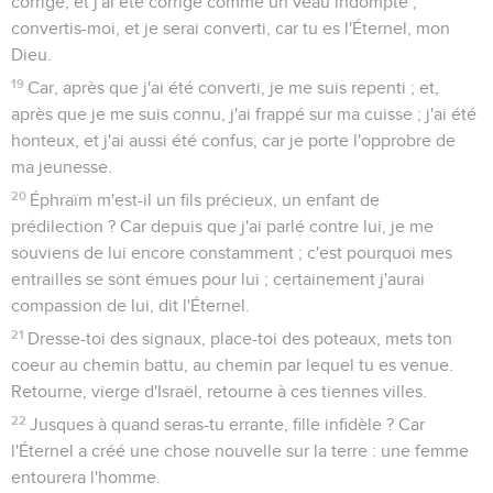
corrigé, et j'ai été corrigé comme un veau indompté ;
convertis-moi, et je serai converti, car tu es l'Éternel, mon
Dieu.
19
Car, après que j'ai été converti, je me suis repenti ; et,
après que je me suis connu, j'ai frappé sur ma cuisse ; j'ai été
honteux, et j'ai aussi été confus, car je porte l'opprobre de
ma jeunesse.
20
Éphraïm m'est-il un fils précieux, un enfant de
prédilection ? Car depuis que j'ai parlé contre lui, je me
souviens de lui encore constamment ; c'est pourquoi mes
entrailles se sont émues pour lui ; certainement j'aurai
compassion de lui, dit l'Éternel.
21
Dresse-toi des signaux, place-toi des poteaux, mets ton
coeur au chemin battu, au chemin par lequel tu es venue.
Retourne, vierge d'Israël, retourne à ces tiennes villes.
22
Jusques à quand seras-tu errante, fille infidèle ? Car
l'Éternel a créé une chose nouvelle sur la terre : une femme
entourera l'homme.