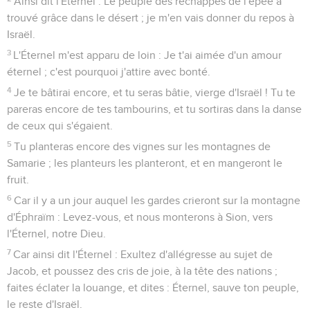
Ainsi dit l'Éternel : Le peuple des réchappés de l'épée a
trouvé grâce dans le désert ; je m'en vais donner du repos à
Israël.
3
L'Éternel m'est apparu de loin : Je t'ai aimée d'un amour
éternel ; c'est pourquoi j'attire avec bonté.
4
Je te bâtirai encore, et tu seras bâtie, vierge d'Israël ! Tu te
pareras encore de tes tambourins, et tu sortiras dans la danse
de ceux qui s'égaient.
5
Tu planteras encore des vignes sur les montagnes de
Samarie ; les planteurs les planteront, et en mangeront le
fruit.
6
Car il y a un jour auquel les gardes crieront sur la montagne
d'Éphraïm : Levez-vous, et nous monterons à Sion, vers
l'Éternel, notre Dieu.
7
Car ainsi dit l'Éternel : Exultez d'allégresse au sujet de
Jacob, et poussez des cris de joie, à la tête des nations ;
faites éclater la louange, et dites : Éternel, sauve ton peuple,
le reste d'Israël.