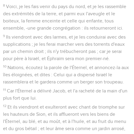
8
Voici, je les fais venir du pays du nord, et je les rassemble
des extrémités de la terre, et parmi eux l'aveugle et le
boiteux, la femme enceinte et celle qui enfante, tous
ensemble, -une grande congrégation : ils retourneront ici.
9
Ils viendront avec des larmes, et je les conduirai avec des
supplications ; je les ferai marcher vers des torrents d'eaux
par un chemin droit ; ils n'y trébucheront pas ; car je serai
pour père à Israël, et Éphraïm sera mon premier-né.
10
Nations, écoutez la parole de l'Éternel, et annoncez-la aux
îles éloignées, et dites : Celui qui a dispersé Israël le
rassemblera et le gardera comme un berger son troupeau.
11
Car l'Éternel a délivré Jacob, et l'a racheté de la main d'un
plus fort que lui.
12
Et ils viendront et exulteront avec chant de triomphe sur
les hauteurs de Sion, et ils afflueront vers les biens de
l'Éternel, au blé, et au moût, et à l'huile, et au fruit du menu
et du gros bétail ; et leur âme sera comme un jardin arrosé,