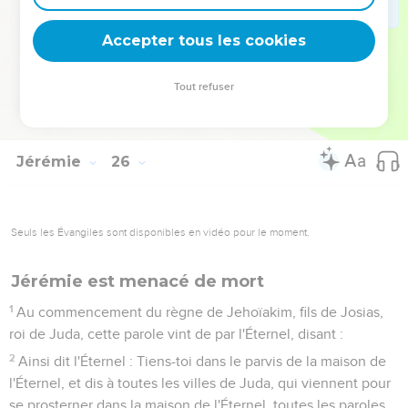
nobles du troupeau ; car l'Éternel dévaste leur pâturage,
37
et les parcs paisibles sont désolés devant l'ardeur de la
Accepter tous les cookies
colère de l'Éternel.
38
Il a abandonné son tabernacle comme un jeune lion son
Tout refuser
fourré ; car leur pays sera une désolation devant l'ardeur de
l'oppresseur et devant l'ardeur de sa colère.
Jérémie
26
Seuls les Évangiles sont disponibles en vidéo pour le moment.
Jérémie est menacé de mort
1
Au commencement du règne de Jehoïakim, fils de Josias,
roi de Juda, cette parole vint de par l'Éternel, disant :
2
Ainsi dit l'Éternel : Tiens-toi dans le parvis de la maison de
l'Éternel, et dis à toutes les villes de Juda, qui viennent pour
se prosterner dans la maison de l'Éternel, toutes les paroles