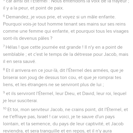
car ainsi dit l'Éternel : Nous entendons la voix de la frayeur ;
il y a la peur, et point de paix.
6
Demandez, je vous prie, et voyez si un mâle enfante.
Pourquoi vois-je tout homme tenant ses mains sur ses reins
comme une femme qui enfante, et pourquoi tous les visages
sont-ils devenus pâles ?
7
Hélas ! que cette journée est grande ! Il n'y en a point de
semblable ; et c'est le temps de la détresse pour Jacob, mais
il en sera sauvé.
8
Et il arrivera en ce jour-là, dit l'Éternel des armées, que je
briserai son joug de dessus ton cou, et que je romprai tes
liens, et les étrangers ne se serviront plus de lui ;
9
et ils serviront l'Éternel, leur Dieu, et David, leur roi, lequel
je leur susciterai.
10
Et toi, mon serviteur Jacob, ne crains point, dit l'Éternel, et
ne t'effraye pas, Israël ! car voici, je te sauve d'un pays
lointain, et ta semence, du pays de leur captivité, et Jacob
reviendra, et sera tranquille et en repos, et il n'y aura