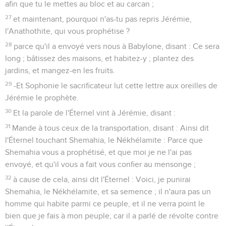
afin que tu le mettes au bloc et au carcan ;
27
et maintenant, pourquoi n'as-tu pas repris Jérémie,
l'Anathothite, qui vous prophétise ?
28
parce qu'il a envoyé vers nous à Babylone, disant : Ce sera
long ; bâtissez des maisons, et habitez-y ; plantez des
jardins, et mangez-en les fruits.
29
-Et Sophonie le sacrificateur lut cette lettre aux oreilles de
Jérémie le prophète.
30
Et la parole de l'Éternel vint à Jérémie, disant :
31
Mande à tous ceux de la transportation, disant : Ainsi dit
l'Éternel touchant Shemahia, le Nékhélamite : Parce que
Shemahia vous a prophétisé, et que moi je ne l'ai pas
envoyé, et qu'il vous a fait vous confier au mensonge ;
32
à cause de cela, ainsi dit l'Éternel : Voici, je punirai
Shemahia, le Nékhélamite, et sa semence ; il n'aura pas un
homme qui habite parmi ce peuple, et il ne verra point le
bien que je fais à mon peuple, car il a parlé de révolte contre