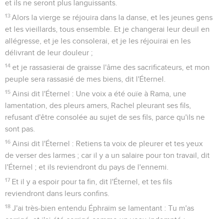
et ils ne seront plus languissants.
13
Alors la vierge se réjouira dans la danse, et les jeunes gens
et les vieillards, tous ensemble. Et je changerai leur deuil en
allégresse, et je les consolerai, et je les réjouirai en les
délivrant de leur douleur ;
14
et je rassasierai de graisse l'âme des sacrificateurs, et mon
peuple sera rassasié de mes biens, dit l'Éternel.
15
Ainsi dit l'Éternel : Une voix a été ouïe à Rama, une
lamentation, des pleurs amers, Rachel pleurant ses fils,
refusant d'être consolée au sujet de ses fils, parce qu'ils ne
sont pas.
16
Ainsi dit l'Éternel : Retiens ta voix de pleurer et tes yeux
de verser des larmes ; car il y a un salaire pour ton travail, dit
l'Éternel ; et ils reviendront du pays de l'ennemi.
17
Et il y a espoir pour ta fin, dit l'Éternel, et tes fils
reviendront dans leurs confins.
18
J'ai très-bien entendu Éphraïm se lamentant : Tu m'as