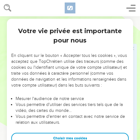
viendra jusqu'au bout de la terre ; car l'Éternel a un débat
avec les nations, il entre en jugement avec toute chair. Les
méchants, il les livrera à l'épée, dit l'Éternel.
Darby
32
Ainsi dit l'Éternel des armées : Voici, le mal s'en ira de
Votre vie privée est importante
Jérémie
25
nation à nation, et un grande tempête se lèvera des
pour nous
extrémités de la terre.
33
Et les tués de l'Éternel, en ce jour-là, seront depuis un
En cliquant sur le bouton « Accepter tous les cookies », vous
bout de la terre jusqu'à l'autre bout de la terre. On ne se
acceptez que TopChrétien utilise des traceurs (comme des
cookies ou l'identifiant unique de votre compte utilisateur) et
lamentera pas sur eux, et ils ne seront pas recueillis, et ne
traite vos données à caractère personnel (comme vos
seront pas enterrés ; ils seront du fumier sur la face du sol.
données de navigation et les informations renseignées dans
34
Vous, pasteurs, hurlez et criez ; et vous, les nobles du
votre compte utilisateur) dans les buts suivants :
troupeau, roulez-vous par terre, car vos jours sont accomplis,
Mesurer l'audience de notre service
pour vous tuer ; et je vous disperserai, et vous tomberez
Vous permettre d'utiliser des services tiers tels que de la
comme un vase d'agrément.
vidéo, des cartes du monde…
35
Vous permettre d'entrer en contact avec notre service de
Et tout refuge a péri pour les pasteurs, et la délivrance,
relation aux utilisateurs.
pour les nobles du troupeau ;
36
Il y aura une voix du cri des pasteurs et un hurlement des
Choisir mes cookies