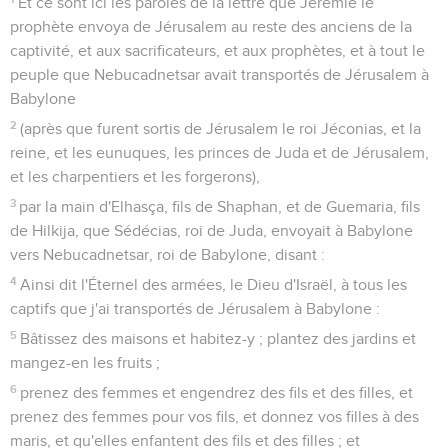
Et ce sont ici les paroles de la lettre que Jérémie le
prophète envoya de Jérusalem au reste des anciens de la
captivité, et aux sacrificateurs, et aux prophètes, et à tout le
peuple que Nebucadnetsar avait transportés de Jérusalem à
Babylone
2
(après que furent sortis de Jérusalem le roi Jéconias, et la
reine, et les eunuques, les princes de Juda et de Jérusalem,
et les charpentiers et les forgerons),
3
par la main d'Elhasça, fils de Shaphan, et de Guemaria, fils
de Hilkija, que Sédécias, roi de Juda, envoyait à Babylone
vers Nebucadnetsar, roi de Babylone, disant :
4
Ainsi dit l'Éternel des armées, le Dieu d'Israël, à tous les
captifs que j'ai transportés de Jérusalem à Babylone :
5
Bâtissez des maisons et habitez-y ; plantez des jardins et
mangez-en les fruits ;
6
prenez des femmes et engendrez des fils et des filles, et
prenez des femmes pour vos fils, et donnez vos filles à des
maris, et qu'elles enfantent des fils et des filles ; et