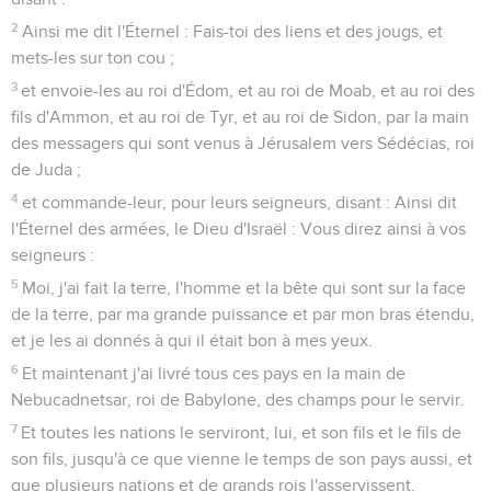
2
Ainsi me dit l'Éternel : Fais-toi des liens et des jougs, et
mets-les sur ton cou ;
3
et envoie-les au roi d'Édom, et au roi de Moab, et au roi des
fils d'Ammon, et au roi de Tyr, et au roi de Sidon, par la main
des messagers qui sont venus à Jérusalem vers Sédécias, roi
de Juda ;
4
et commande-leur, pour leurs seigneurs, disant : Ainsi dit
l'Éternel des armées, le Dieu d'Israël : Vous direz ainsi à vos
seigneurs :
5
Moi, j'ai fait la terre, l'homme et la bête qui sont sur la face
de la terre, par ma grande puissance et par mon bras étendu,
et je les ai donnés à qui il était bon à mes yeux.
6
Et maintenant j'ai livré tous ces pays en la main de
Nebucadnetsar, roi de Babylone, des champs pour le servir.
7
Et toutes les nations le serviront, lui, et son fils et le fils de
son fils, jusqu'à ce que vienne le temps de son pays aussi, et
que plusieurs nations et de grands rois l'asservissent.