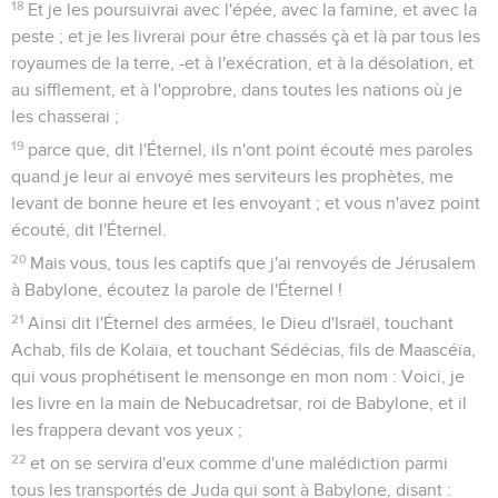
18
Et je les poursuivrai avec l'épée, avec la famine, et avec la
peste ; et je les livrerai pour être chassés çà et là par tous les
royaumes de la terre, -et à l'exécration, et à la désolation, et
au sifflement, et à l'opprobre, dans toutes les nations où je
les chasserai ;
19
parce que, dit l'Éternel, ils n'ont point écouté mes paroles
quand je leur ai envoyé mes serviteurs les prophètes, me
levant de bonne heure et les envoyant ; et vous n'avez point
écouté, dit l'Éternel.
20
Mais vous, tous les captifs que j'ai renvoyés de Jérusalem
à Babylone, écoutez la parole de l'Éternel !
21
Ainsi dit l'Éternel des armées, le Dieu d'Israël, touchant
Achab, fils de Kolaïa, et touchant Sédécias, fils de Maascéïa,
qui vous prophétisent le mensonge en mon nom : Voici, je
les livre en la main de Nebucadretsar, roi de Babylone, et il
les frappera devant vos yeux ;
22
et on se servira d'eux comme d'une malédiction parmi
tous les transportés de Juda qui sont à Babylone, disant :