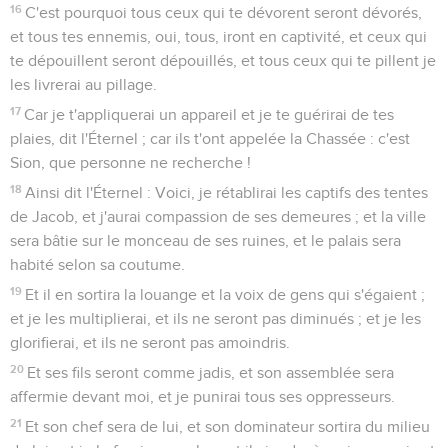
16
C'est pourquoi tous ceux qui te dévorent seront dévorés,
et tous tes ennemis, oui, tous, iront en captivité, et ceux qui
te dépouillent seront dépouillés, et tous ceux qui te pillent je
les livrerai au pillage.
17
Car je t'appliquerai un appareil et je te guérirai de tes
plaies, dit l'Éternel ; car ils t'ont appelée la Chassée : c'est
Sion, que personne ne recherche !
18
Ainsi dit l'Éternel : Voici, je rétablirai les captifs des tentes
de Jacob, et j'aurai compassion de ses demeures ; et la ville
sera bâtie sur le monceau de ses ruines, et le palais sera
habité selon sa coutume.
19
Et il en sortira la louange et la voix de gens qui s'égaient ;
et je les multiplierai, et ils ne seront pas diminués ; et je les
glorifierai, et ils ne seront pas amoindris.
20
Et ses fils seront comme jadis, et son assemblée sera
affermie devant moi, et je punirai tous ses oppresseurs.
21
Et son chef sera de lui, et son dominateur sortira du milieu