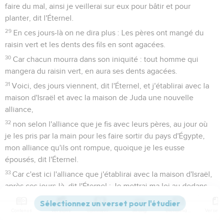
faire du mal, ainsi je veillerai sur eux pour bâtir et pour
planter, dit l'Éternel.
29
En ces jours-là on ne dira plus : Les pères ont mangé du
raisin vert et les dents des fils en sont agacées.
30
Car chacun mourra dans son iniquité : tout homme qui
mangera du raisin vert, en aura ses dents agacées.
31
Voici, des jours viennent, dit l'Éternel, et j'établirai avec la
maison d'Israël et avec la maison de Juda une nouvelle
alliance,
32
non selon l'alliance que je fis avec leurs pères, au jour où
je les pris par la main pour les faire sortir du pays d'Égypte,
mon alliance qu'ils ont rompue, quoique je les eusse
épousés, dit l'Éternel.
33
Car c'est ici l'alliance que j'établirai avec la maison d'Israël,
après ces jours-là, dit l'Éternel : Je mettrai ma loi au dedans
d'eux, et je l'écrirai sur leur coeur, et je serai leur Dieu, et ils
seront mon peuple ;
Contenus
Versions
Commentaires
Strong
Dictionnaire