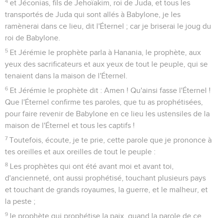
4
et Jéconias, fils de Jehoïakim, roi de Juda, et tous les
transportés de Juda qui sont allés à Babylone, je les
ramènerai dans ce lieu, dit l'Éternel ; car je briserai le joug du
roi de Babylone.
5
Et Jérémie le prophète parla à Hanania, le prophète, aux
yeux des sacrificateurs et aux yeux de tout le peuple, qui se
tenaient dans la maison de l'Éternel.
6
Et Jérémie le prophète dit : Amen ! Qu'ainsi fasse l'Éternel !
Que l'Éternel confirme tes paroles, que tu as prophétisées,
pour faire revenir de Babylone en ce lieu les ustensiles de la
maison de l'Éternel et tous les captifs !
7
Toutefois, écoute, je te prie, cette parole que je prononce à
tes oreilles et aux oreilles de tout le peuple :
8
Les prophètes qui ont été avant moi et avant toi,
d'ancienneté, ont aussi prophétisé, touchant plusieurs pays
et touchant de grands royaumes, la guerre, et le malheur, et
la peste ;
9
le prophète qui prophétise la paix, quand la parole de ce