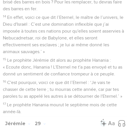
brisé des barres en bois ? Pour les remplacer, tu devras faire
des barres en fer.
14
En effet, voici ce que dit l’Eternel, le maître de l’univers, le
Dieu d'Israël : C’est une domination inflexible que j’ai
imposée à toutes ces nations pour qu'elles soient asservies à
Nebucadnetsar, roi de Babylone, et elles seront
effectivement ses esclaves ; je lui ai même donné les
animaux sauvages.’ »
15
Le prophète Jérémie dit alors au prophète Hanania :
« Ecoute donc, Hanania ! L'Eternel ne t'a pas envoyé et tu as
donné un sentiment de confiance trompeur à ce peuple.
16
C'est pourquoi, voici ce que dit l’Eternel : ‘Je vais te
chasser de cette terre ; tu mourras cette année, car par tes
paroles tu as appelé les autres à se détourner de l'Eternel.’ »
17
Le prophète Hanania mourut le septième mois de cette
année-là.
Jérémie
29