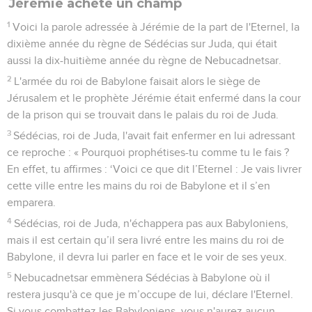
Jérémie achète un champ
1
Voici la parole adressée à Jérémie de la part de l'Eternel, la
dixième année du règne de Sédécias sur Juda, qui était
aussi la dix-huitième année du règne de Nebucadnetsar.
2
L'armée du roi de Babylone faisait alors le siège de
Jérusalem et le prophète Jérémie était enfermé dans la cour
de la prison qui se trouvait dans le palais du roi de Juda.
3
Sédécias, roi de Juda, l'avait fait enfermer en lui adressant
ce reproche : « Pourquoi prophétises-tu comme tu le fais ?
En effet, tu affirmes : ‘Voici ce que dit l’Eternel : Je vais livrer
cette ville entre les mains du roi de Babylone et il s’en
emparera.
4
Sédécias, roi de Juda, n'échappera pas aux Babyloniens,
mais il est certain qu’il sera livré entre les mains du roi de
Babylone, il devra lui parler en face et le voir de ses yeux.
5
Nebucadnetsar emmènera Sédécias à Babylone où il
restera jusqu'à ce que je m’occupe de lui, déclare l'Eternel.
Si vous combattez les Babyloniens, vous n'aurez aucun