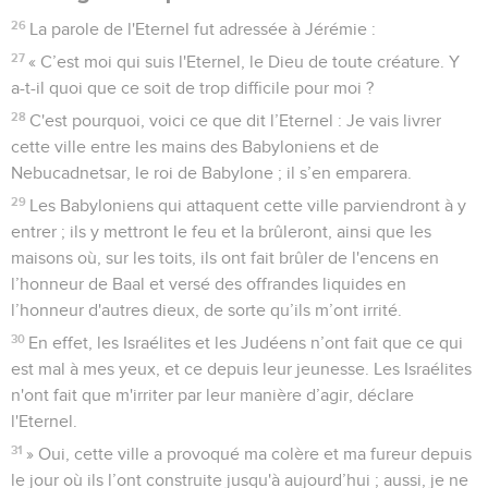
26
La parole de l'Eternel fut adressée à Jérémie :
27
« C’est moi qui suis l'Eternel, le Dieu de toute créature. Y
a-t-il quoi que ce soit de trop difficile pour moi ?
28
C'est pourquoi, voici ce que dit l’Eternel : Je vais livrer
cette ville entre les mains des Babyloniens et de
Nebucadnetsar, le roi de Babylone ; il s’en emparera.
29
Les Babyloniens qui attaquent cette ville parviendront à y
entrer ; ils y mettront le feu et la brûleront, ainsi que les
maisons où, sur les toits, ils ont fait brûler de l'encens en
l’honneur de Baal et versé des offrandes liquides en
l’honneur d'autres dieux, de sorte qu’ils m’ont irrité.
30
En effet, les Israélites et les Judéens n’ont fait que ce qui
est mal à mes yeux, et ce depuis leur jeunesse. Les Israélites
n'ont fait que m'irriter par leur manière d’agir, déclare
l'Eternel.
31
» Oui, cette ville a provoqué ma colère et ma fureur depuis
le jour où ils l’ont construite jusqu'à aujourd’hui ; aussi, je ne