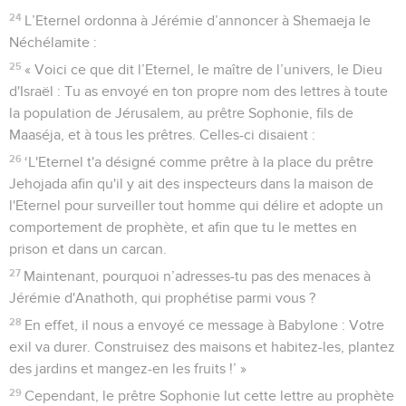
24
L’Eternel ordonna à Jérémie d’annoncer à Shemaeja le
Néchélamite :
25
« Voici ce que dit l’Eternel, le maître de l’univers, le Dieu
d'Israël : Tu as envoyé en ton propre nom des lettres à toute
la population de Jérusalem, au prêtre Sophonie, fils de
Maaséja, et à tous les prêtres. Celles-ci disaient :
26
‘L'Eternel t'a désigné comme prêtre à la place du prêtre
Jehojada afin qu'il y ait des inspecteurs dans la maison de
l'Eternel pour surveiller tout homme qui délire et adopte un
comportement de prophète, et afin que tu le mettes en
prison et dans un carcan.
27
Maintenant, pourquoi n’adresses-tu pas des menaces à
Jérémie d'Anathoth, qui prophétise parmi vous ?
28
En effet, il nous a envoyé ce message à Babylone : Votre
exil va durer. Construisez des maisons et habitez-les, plantez
des jardins et mangez-en les fruits !’ »
29
Cependant, le prêtre Sophonie lut cette lettre au prophète