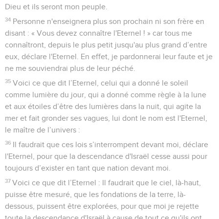
Dieu et ils seront mon peuple.
34
Personne n'enseignera plus son prochain ni son frère en
disant : « Vous devez connaître l'Eternel ! » car tous me
connaîtront, depuis le plus petit jusqu'au plus grand d’entre
eux, déclare l'Eternel. En effet, je pardonnerai leur faute et je
ne me souviendrai plus de leur péché.
35
Voici ce que dit l’Eternel, celui qui a donné le soleil
comme lumière du jour, qui a donné comme règle à la lune
et aux étoiles d’être des lumières dans la nuit, qui agite la
mer et fait gronder ses vagues, lui dont le nom est l'Eternel,
le maître de l’univers :
36
Il faudrait que ces lois s’interrompent devant moi, déclare
l'Eternel, pour que la descendance d'Israël cesse aussi pour
toujours d’exister en tant que nation devant moi.
37
Voici ce que dit l’Eternel : Il faudrait que le ciel, là-haut,
puisse être mesuré, que les fondations de la terre, là-
dessous, puissent être explorées, pour que moi je rejette
toute la descendance d'Israël à cause de tout ce qu'ils ont