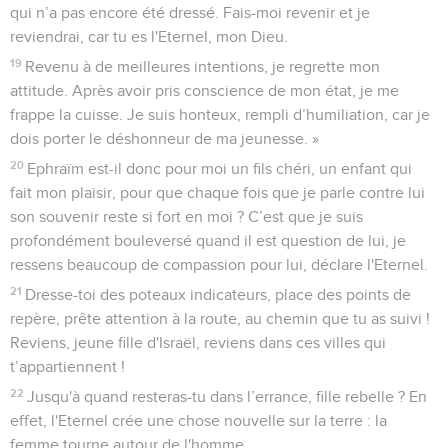
qui n’a pas encore été dressé. Fais-moi revenir et je
reviendrai, car tu es l'Eternel, mon Dieu.
19
Revenu à de meilleures intentions, je regrette mon
attitude. Après avoir pris conscience de mon état, je me
frappe la cuisse. Je suis honteux, rempli d’humiliation, car je
dois porter le déshonneur de ma jeunesse. »
20
Ephraïm est-il donc pour moi un fils chéri, un enfant qui
fait mon plaisir, pour que chaque fois que je parle contre lui
son souvenir reste si fort en moi ? C’est que je suis
profondément bouleversé quand il est question de lui, je
ressens beaucoup de compassion pour lui, déclare l'Eternel.
21
Dresse-toi des poteaux indicateurs, place des points de
repère, prête attention à la route, au chemin que tu as suivi !
Reviens, jeune fille d'Israël, reviens dans ces villes qui
t’appartiennent !
22
Jusqu'à quand resteras-tu dans l’errance, fille rebelle ? En
effet, l'Eternel crée une chose nouvelle sur la terre : la
femme tourne autour de l'homme.