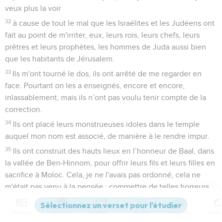
veux plus la voir
32
à cause de tout le mal que les Israélites et les Judéens ont
fait au point de m'irriter, eux, leurs rois, leurs chefs, leurs
prêtres et leurs prophètes, les hommes de Juda aussi bien
que les habitants de Jérusalem.
33
Ils m'ont tourné le dos, ils ont arrêté de me regarder en
face. Pourtant on les a enseignés, encore et encore,
inlassablement, mais ils n’ont pas voulu tenir compte de la
correction.
34
Ils ont placé leurs monstrueuses idoles dans le temple
auquel mon nom est associé, de manière à le rendre impur.
35
Ils ont construit des hauts lieux en l’honneur de Baal, dans
la vallée de Ben-Hinnom, pour offrir leurs fils et leurs filles en
sacrifice à Moloc. Cela, je ne l'avais pas ordonné, cela ne
m'était pas venu à la pensée : commettre de telles horreurs
pour faire pécher Juda !
36
Contenus
Versions
Commentaires
Strong
Dictionnaire
» Et maintenant, voici ce que dit l’Eternel, le Dieu d'Israël,