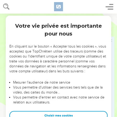
ustensiles de la maison de l'Eternel vont être rapportés de
Babylone !’En effet, ce qu'ils vous prophétisent est faux.
Segond 21
17
Ne les écoutez pas ! Servez le roi de Babylone et vous
Votre vie privée est importante
resterez en vie. Pourquoi cette ville devrait-elle devenir une
Jérémie
27
ruine ?
pour nous
18
S'ils sont prophètes et ont reçu la parole de l'Eternel, qu'ils
intercèdent donc auprès de l'Eternel, le maître de l’univers,
En cliquant sur le bouton « Accepter tous les cookies », vous
acceptez que TopChrétien utilise des traceurs (comme des
pour que les ustensiles restés dans la maison de l'Eternel,
cookies ou l'identifiant unique de votre compte utilisateur) et
dans le palais du roi de Juda et à Jérusalem ne partent pas à
traite vos données à caractère personnel (comme vos
Babylone !
données de navigation et les informations renseignées dans
votre compte utilisateur) dans les buts suivants :
19
Voici ce que dit l’Eternel, le maître de l’univers, au sujet
des colonnes, de la grande cuve, des bases et des autres
Mesurer l'audience de notre service
ustensiles restés dans cette ville,
Vous permettre d'utiliser des services tiers tels que de la
20
vidéo, des cartes du monde…
ceux qui n'ont pas été pris par Nebucadnetsar, roi de
Vous permettre d'entrer en contact avec notre service de
Babylone, lorsqu'il a exilé loin de Jérusalem, à Babylone,
relation aux utilisateurs.
Jéconia, fils de Jojakim, roi de Juda, et tous les notables de
Juda et de Jérusalem,
Choisir mes cookies