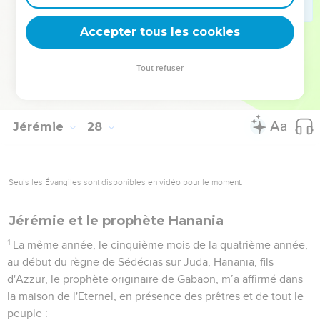
21
voici ce que dit l’Eternel, le maître de l’univers, le Dieu
d'Israël, au sujet des ustensiles restés dans la maison de
Accepter tous les cookies
l'Eternel, dans le palais du roi de Juda et à Jérusalem :
22
Ils seront amenés à Babylone et ils y resteront jusqu'au
Tout refuser
jour où je m’en occuperai, déclare l'Eternel. Alors je les ferai
remonter et revenir ici. »
Jérémie
28
Seuls les Évangiles sont disponibles en vidéo pour le moment.
Jérémie et le prophète Hanania
1
La même année, le cinquième mois de la quatrième année,
au début du règne de Sédécias sur Juda, Hanania, fils
d'Azzur, le prophète originaire de Gabaon, m’a affirmé dans
la maison de l'Eternel, en présence des prêtres et de tout le
peuple :