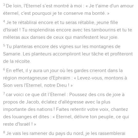
3
De loin, l'Eternel s’est montré à moi : « Je t'aime d'un amour
éternel, c'est pourquoi je te conserve ma bonté. »
4
Je te rétablirai encore et tu seras rétablie, jeune fille
d'Israël ! Tu resplendiras encore avec tes tambourins et tu te
mêleras aux danses de ceux qui manifestent leur joie.
5
Tu planteras encore des vignes sur les montagnes de
Samarie. Les planteurs accompliront leur tâche et profiteront
de la récolte.
6
En effet, il y aura un jour où les gardes crieront dans la
région montagneuse d'Ephraïm : « Levez-vous, montons à
Sion vers l'Eternel, notre Dieu ! »
7
car voici ce que dit l’Eternel : Poussez des cris de joie à
propos de Jacob, éclatez d'allégresse avec la plus
importante des nations ! Faites retentir votre voix, chantez
des louanges et dites : « Eternel, délivre ton peuple, ce qui
reste d'Israël ! »
8
Je vais les ramener du pays du nord, je les rassemblerai