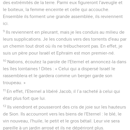
des extrémités de la terre. Parmi eux figureront l'aveugle et
le boiteux, la femme enceinte et celle qui accouche.
Ensemble ils forment une grande assemblée, ils reviennent
ici.
9
Ils reviennent en pleurant, mais je les conduis au milieu de
leurs supplications. Je les conduis vers des torrents d'eau par
un chemin tout droit où ils ne trébucheront pas. En effet, je
suis un père pour Israël et Ephraïm est mon premier-né.
10
Nations, écoutez la parole de l'Eternel et annoncez-la dans
les îles lointaines ! Dites : « Celui qui a dispersé Israël le
rassemblera et le gardera comme un berger garde son
troupeau. »
11
En effet, l'Eternel a libéré Jacob, il l’a racheté à celui qui
était plus fort que lui.
12
Ils viendront et pousseront des cris de joie sur les hauteurs
de Sion. Ils accourront vers les biens de l'Eternel : le blé, le
vin nouveau, l'huile, le petit et le gros bétail. Leur vie sera
pareille à un jardin arrosé et ils ne dépériront plus.