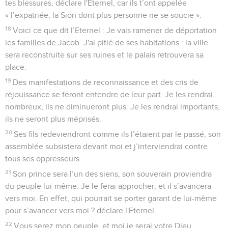
tes blessures, déclare l'Eternel, car ils t’ont appelée
« l’expatriée, la Sion dont plus personne ne se soucie ».
18
Voici ce que dit l’Eternel : Je vais ramener de déportation
les familles de Jacob. J'ai pitié de ses habitations : la ville
sera reconstruite sur ses ruines et le palais retrouvera sa
place.
19
Des manifestations de reconnaissance et des cris de
réjouissance se feront entendre de leur part. Je les rendrai
nombreux, ils ne diminueront plus. Je les rendrai importants,
ils ne seront plus méprisés.
20
Ses fils redeviendront comme ils l’étaient par le passé, son
assemblée subsistera devant moi et j’interviendrai contre
tous ses oppresseurs.
21
Son prince sera l’un des siens, son souverain proviendra
du peuple lui-même. Je le ferai approcher, et il s’avancera
vers moi. En effet, qui pourrait se porter garant de lui-même
pour s’avancer vers moi ? déclare l'Eternel.
22
Vous serez mon peuple, et moi je serai votre Dieu.