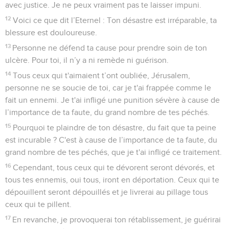
avec justice. Je ne peux vraiment pas te laisser impuni.
12
Voici ce que dit l’Eternel : Ton désastre est irréparable, ta
blessure est douloureuse.
13
Personne ne défend ta cause pour prendre soin de ton
ulcère. Pour toi, il n’y a ni remède ni guérison.
14
Tous ceux qui t'aimaient t’ont oubliée, Jérusalem,
personne ne se soucie de toi, car je t'ai frappée comme le
fait un ennemi. Je t'ai infligé une punition sévère à cause de
l’importance de ta faute, du grand nombre de tes péchés.
15
Pourquoi te plaindre de ton désastre, du fait que ta peine
est incurable ? C'est à cause de l’importance de ta faute, du
grand nombre de tes péchés, que je t'ai infligé ce traitement.
16
Cependant, tous ceux qui te dévorent seront dévorés, et
tous tes ennemis, oui tous, iront en déportation. Ceux qui te
dépouillent seront dépouillés et je livrerai au pillage tous
ceux qui te pillent.
17
En revanche, je provoquerai ton rétablissement, je guérirai