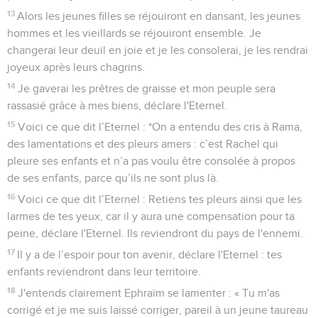
13
Alors les jeunes filles se réjouiront en dansant, les jeunes
hommes et les vieillards se réjouiront ensemble. Je
changerai leur deuil en joie et je les consolerai, je les rendrai
joyeux après leurs chagrins.
14
Je gaverai les prêtres de graisse et mon peuple sera
rassasié grâce à mes biens, déclare l'Eternel.
15
Voici ce que dit l’Eternel : *On a entendu des cris à Rama,
des lamentations et des pleurs amers : c’est Rachel qui
pleure ses enfants et n’a pas voulu être consolée à propos
de ses enfants, parce qu’ils ne sont plus là.
16
Voici ce que dit l’Eternel : Retiens tes pleurs ainsi que les
larmes de tes yeux, car il y aura une compensation pour ta
peine, déclare l'Eternel. Ils reviendront du pays de l'ennemi.
17
Il y a de l’espoir pour ton avenir, déclare l'Eternel : tes
enfants reviendront dans leur territoire.
18
J'entends clairement Ephraïm se lamenter : « Tu m'as
corrigé et je me suis laissé corriger, pareil à un jeune taureau