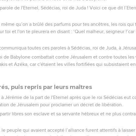
arole de l'Eternel, Sédécias, roi de Juda ! Voici ce que dit l’Eter
 même qu’on a brûlé des parfums pour tes ancêtres, les rois qui 
 toi et l'on te pleurera en disant : ‘Quel malheur, seigneur !’car
ommuniqua toutes ces paroles à Sédécias, roi de Juda, à Jérus
oi de Babylone combattait contre Jérusalem et contre toutes les 
is et Azéka, car c'étaient les villes fortifiées qui subsistaient en
rés, puis repris par leurs maîtres
 à Jérémie de la part de l'Eternel après que le roi Sédécias eut 
tion de Jérusalem pour proclamer un décret de libération.
partir libres son esclave et sa servante hébreux et ne plus contr
 le peuple qui avaient accepté l’alliance furent attentifs à laisser