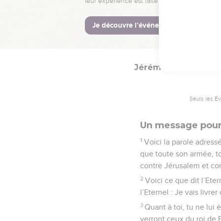
au ciel et à la terre,
26
alors je pourrais aus
lignée de ce dernier l
ramènerai leurs déporté
Jérémie
34
Seuls les É
Un message pour
1
Voici la parole adress
que toute son armée, t
contre Jérusalem et con
2
Voici ce que dit l’Eter
l’Eternel : Je vais livre
3
Quant à toi, tu ne lui 
verront ceux du roi de B