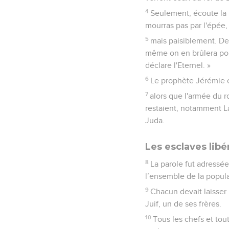
4
Seulement, écoute la p
mourras pas par l'épée,
5
mais paisiblement. De
même on en brûlera pour
déclare l'Eternel. »
6
Le prophète Jérémie c
7
alors que l'armée du r
restaient, notamment Lak
Juda.
Les esclaves libé
8
La parole fut adressée
l’ensemble de la popula
9
Chacun devait laisser 
Juif, un de ses frères.
10
Tous les chefs et tout