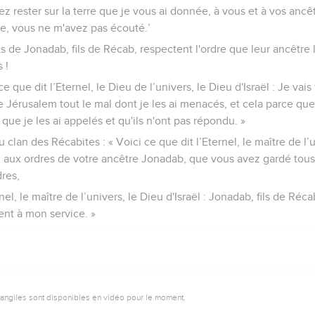
rez rester sur la terre que je vous ai donnée, à vous et à vos ancê
lle, vous ne m'avez pas écouté.’
s de Jonadab, fils de Récab, respectent l'ordre que leur ancêtre
 !
e que dit l’Eternel, le Dieu de l’univers, le Dieu d'Israël : Je vais
e Jérusalem tout le mal dont je les ai menacés, et cela parce que j
que je les ai appelés et qu'ils n'ont pas répondu. »
 clan des Récabites : « Voici ce que dit l’Eternel, le maître de l’un
i aux ordres de votre ancêtre Jonadab, que vous avez gardé t
dres,
rnel, le maître de l’univers, le Dieu d'Israël : Jonadab, fils de R
ent à mon service. »
vangiles sont disponibles en vidéo pour le moment.