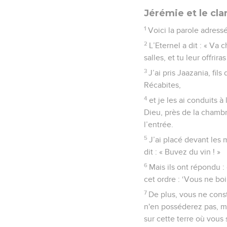
Jérémie et le cl
1
Voici la parole adressé
2
L’Eternel a dit : « Va
salles, et tu leur offrira
3
J’ai pris Jaazania, fils
Récabites,
4
et je les ai conduits 
Dieu, près de la chambr
l’entrée.
5
J’ai placé devant les 
dit : « Buvez du vin ! »
6
Mais ils ont répondu 
cet ordre : ‘Vous ne boir
7
De plus, vous ne cons
n'en posséderez pas, ma
sur cette terre où vous