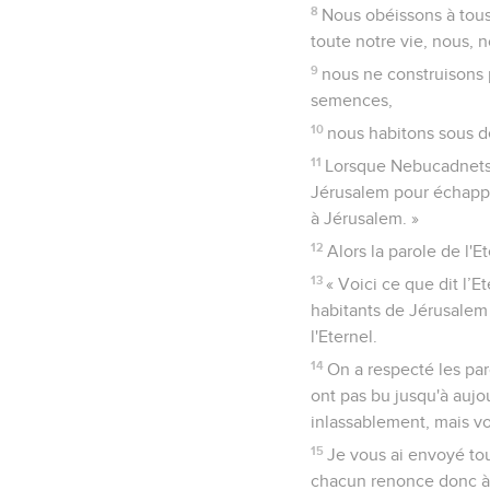
8
Nous obéissons à tous
toute notre vie, nous, no
9
nous ne construisons 
semences,
10
nous habitons sous d
11
Lorsque Nebucadnetsa
Jérusalem pour échappe
à Jérusalem. »
12
Alors la parole de l'E
13
« Voici ce que dit l’
habitants de Jérusalem 
l'Eternel.
14
On a respecté les par
ont pas bu jusqu'à aujou
inlassablement, mais v
15
Je vous ai envoyé tou
chacun renonce donc à s