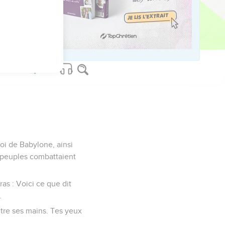
ne plus prendre dans la
Cependant, je
roi de Babylone, ainsi
 peuples combattaient
iras : Voici ce que dit
.
entre ses mains. Tes yeux