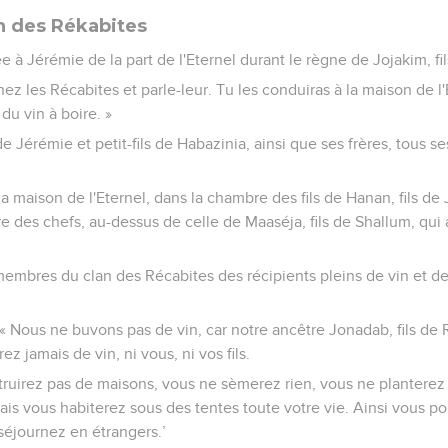
an des Rékabites
e à Jérémie de la part de l'Eternel durant le règne de Jojakim, fil
 chez les Récabites et parle-leur. Tu les conduiras à la maison de 
s du vin à boire. »
 de Jérémie et petit-fils de Habazinia, ainsi que ses frères, tous ses
à la maison de l'Eternel, dans la chambre des fils de Hanan, fils d
e des chefs, au-dessus de celle de Maaséja, fils de Shallum, qui 
membres du clan des Récabites des récipients pleins de vin et de
: « Nous ne buvons pas de vin, car notre ancêtre Jonadab, fils d
ez jamais de vin, ni vous, ni vos fils.
truirez pas de maisons, vous ne sèmerez rien, vous ne planterez
is vous habiterez sous des tentes toute votre vie. Ainsi vous p
 séjournez en étrangers.’