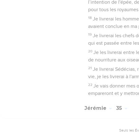
l’intention de l'épée, d
pour tous les royaumes 
18
Je livrerai les hommes
avaient conclue en ma 
19
Je livrerai les chefs
qui est passée entre l
20
Je les livrerai entre
de nourriture aux oiseau
21
Je livrerai Sédécias,
vie, je les livrerai à l'
22
Je vais donner mes ord
empareront et y mettront
Jérémie
35
Seuls les É