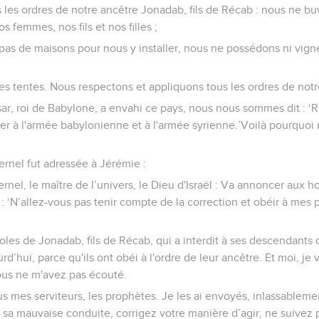
 les ordres de notre ancêtre Jonadab, fils de Récab : nous ne bu
s femmes, nos fils et nos filles ;
pas de maisons pour nous y installer, nous ne possédons ni vigne
es tentes. Nous respectons et appliquons tous les ordres de not
r, roi de Babylone, a envahi ce pays, nous nous sommes dit : ‘
r à l'armée babylonienne et à l'armée syrienne.’Voilà pourquoi
ternel fut adressée à Jérémie :
Eternel, le maître de l’univers, le Dieu d'Israël : Va annoncer au
: ‘N’allez-vous pas tenir compte de la correction et obéir à mes 
oles de Jonadab, fils de Récab, qui a interdit à ses descendants de
rd’hui, parce qu'ils ont obéi à l'ordre de leur ancêtre. Et moi, je v
ous ne m'avez pas écouté.
s mes serviteurs, les prophètes. Je les ai envoyés, inlassableme
a mauvaise conduite, corrigez votre manière d’agir, ne suivez 