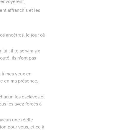
 renvoyèrent,
ent affranchis et les
os ancêtres, le jour où
i ; il te servira six
outé, ils n'ont pas
it à mes yeux en
ce en ma présence,
chacun les esclaves et
ous les avez forcés à
chacun une réelle
ion pour vous, et ce à