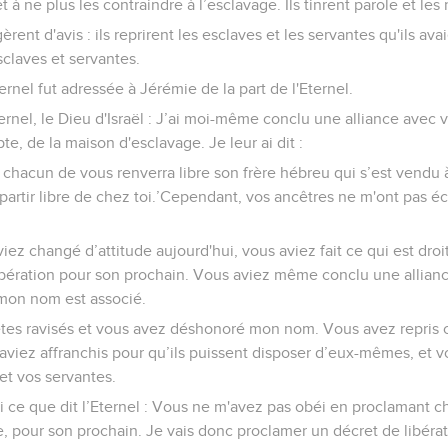
t à ne plus les contraindre à l’esclavage. Ils tinrent parole et les
rent d'avis : ils reprirent les esclaves et les servantes qu'ils avai
sclaves et servantes.
ternel fut adressée à Jérémie de la part de l'Eternel.
ternel, le Dieu d'Israël : J’ai moi-même conclu une alliance avec v
gypte, de la maison d'esclavage. Je leur ai dit :
chacun de vous renverra libre son frère hébreu qui s’est vendu à lu
s partir libre de chez toi.’Cependant, vos ancêtres ne m'ont pas éc
iez changé d’attitude aujourd'hui, vous aviez fait ce qui est dro
ibération pour son prochain. Vous aviez même conclu une allian
mon nom est associé.
êtes ravisés et vous avez déshonoré mon nom. Vous avez repris 
aviez affranchis pour qu’ils puissent disposer d’eux-mêmes, et v
et vos servantes.
ci ce que dit l’Eternel : Vous ne m'avez pas obéi en proclamant 
re, pour son prochain. Je vais donc proclamer un décret de libérat