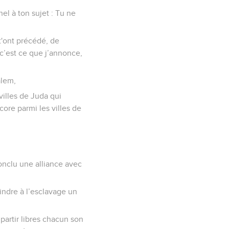
nel à ton sujet : Tu ne
t'ont précédé, de
 c’est ce que j’annonce,
alem,
villes de Juda qui
core parmi les villes de
conclu une alliance avec
aindre à l’esclavage un
 partir libres chacun son