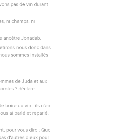
vons pas de vin durant
s, ni champs, ni
re ancêtre Jonadab.
Retirons-nous donc dans
 nous sommes installés
x hommes de Juda et aux
paroles ? déclare
 boire du vin : ils n'en
ous ai parlé et reparlé,
nt, pour vous dire : Que
pas d'autres dieux pour