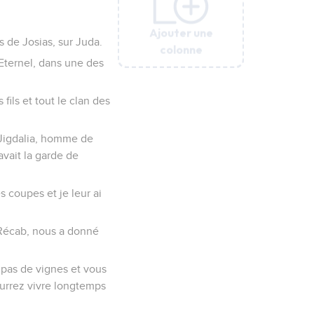
Ajouter une
Ajouter une
Ajouter une
Ajouter une
Ajouter une
Ajouter une
s de Josias, sur Juda.
colonne
colonne
colonne
colonne
colonne
colonne
l'Eternel, dans une des
 fils et tout le clan des
e Jigdalia, homme de
avait la garde de
s coupes et je leur ai
e Récab, nous a donné
 pas de vignes et vous
ourrez vivre longtemps