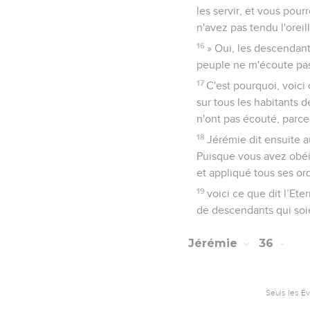
les servir, et vous pour
n'avez pas tendu l'orei
16
» Oui, les descendant
peuple ne m'écoute pas
17
C'est pourquoi, voici c
sur tous les habitants d
n'ont pas écouté, parce 
18
Jérémie dit ensuite au
Puisque vous avez obé
et appliqué tous ses or
19
voici ce que dit l’Ete
de descendants qui soi
Jérémie
36
Seuls les É