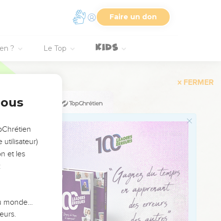
Faire un don
 siéger sur le trône de
nt moi pour offrir des
ien ?
Le Top
a nuit et faire en sorte
nous
fils pour occuper son
service.
opChrétien
utilisateur)
 de même je rendrai
n et les
e. »
:
ux familles qu’il avait
ation.
 du monde…
 nuit, les règles fixées
eurs.