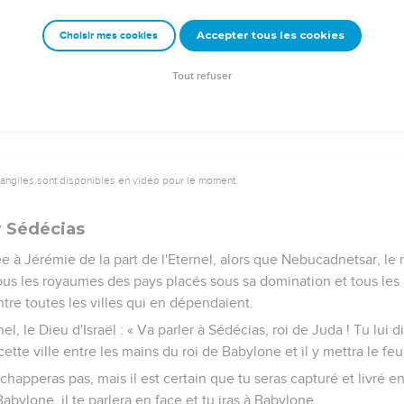
si rejeter la descendance de Jacob et de mon serviteur David et 
Accepter tous les cookies
Choisir mes cookies
es dominateurs des descendants d'Abraham, d'Isaac et de Jacob. 
s et j'aurai compassion d'eux. »
Tout refuser
vangiles sont disponibles en vidéo pour le moment.
 Sédécias
ée à Jérémie de la part de l'Eternel, alors que Nebucadnetsar, le 
ous les royaumes des pays placés sous sa domination et tous les
tre toutes les villes qui en dépendaient.
nel, le Dieu d'Israël : « Va parler à Sédécias, roi de Juda ! Tu lui d
r cette ville entre les mains du roi de Babylone et il y mettra le feu
échapperas pas, mais il est certain que tu seras capturé et livré 
abylone, il te parlera en face et tu iras à Babylone.