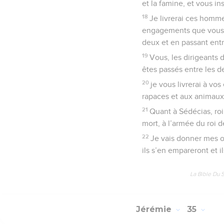
et la famine, et vous ins
18
Je livrerai ces homme
engagements que vous a
deux et en passant entr
19
Vous, les dirigeants d
êtes passés entre les d
20
je vous livrerai à vo
rapaces et aux animaux
21
Quant à Sédécias, roi 
mort, à l’armée du roi d
22
Je vais donner mes ord
ils s’en empareront et il
La Bible Du 
Jérémie
35