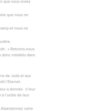
in que vous viviez
sorte que nous ne
champ et nous ne
ncêtre.
it : « Retirons-nous
 donc installés dans
ens de Juda et aux
it l’Eternel.
ur a donnés : il leur
 à l’ordre de leur
 « Abandonnez votre