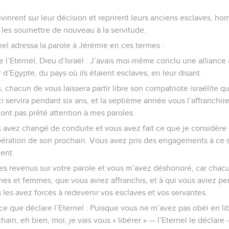
 revinrent sur leur décision et reprirent leurs anciens esclaves, 
r les soumettre de nouveau à la servitude.
rnel adressa la parole à Jérémie en ces termes :
 l’Eternel, Dieu d’Israël : J’avais moi-même conclu une alliance
ir d’Egypte, du pays où ils étaient esclaves, en leur disant :
 chacun de vous laissera partir libre son compatriote israélite qu
 servira pendant six ans, et la septième année vous l’affranchire
’ont pas prêté attention à mes paroles.
avez changé de conduite et vous avez fait ce que je considèr
bération de son prochain. Vous avez pris des engagements à ce s
ent.
es revenus sur votre parole et vous m’avez déshonoré, car chacu
es et femmes, que vous aviez affranchis, et à qui vous aviez pe
 les avez forcés à redevenir vos esclaves et vos servantes.
 ce que déclare l’Eternel : Puisque vous ne m’avez pas obéi en l
ain, eh bien, moi, je vais vous « libérer » — l’Eternel le déclare