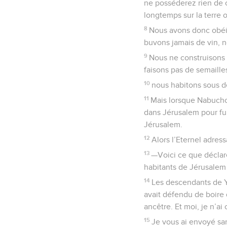
ne posséderez rien de c
longtemps sur la terre 
8
Nous avons donc obéi 
buvons jamais de vin, no
9
Nous ne construisons 
faisons pas de semailles
10
nous habitons sous d
11
Mais lorsque Nabucho
dans Jérusalem pour fu
Jérusalem.
12
Alors l’Eternel adres
13
—Voici ce que déclare
habitants de Jérusalem 
14
Les descendants de Yo
avait défendu de boire d
ancêtre. Et moi, je n’a
15
Je vous ai envoyé sa