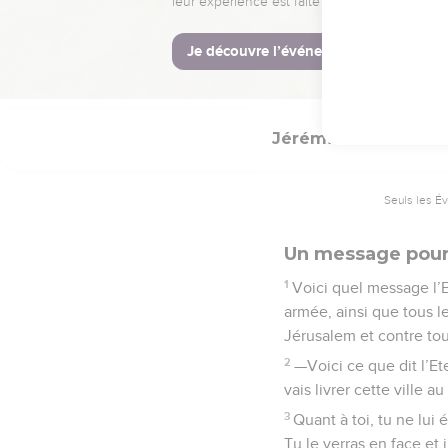
restauration et je leur
La Bible Du 
Jérémie
34
Seuls les É
Un message pour
1
Voici quel message l’
armée, ainsi que tous l
Jérusalem et contre tout
2
—Voici ce que dit l’Ete
vais livrer cette ville a
3
Quant à toi, tu ne lui é
Tu le verras en face et 