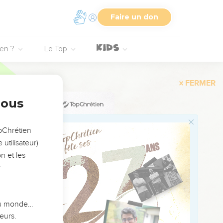
aire brûler l’offrande et
Faire un don
ien ?
Le Top
mon alliance avec la
n’ait plus de fils qui
ce.
nous
 mesurer, je rendrai
n service.
opChrétien
utilisateur)
sies, il les a
n et les
:
fait d’alliance avec la
 du monde…
renoncer à prendre l’un
eurs.
j’accomplirai leur