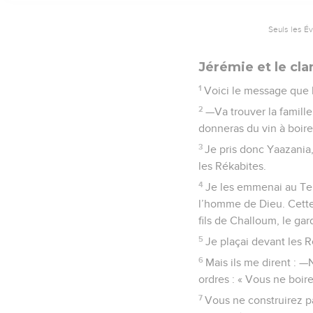
Seuls les É
Jérémie et le cl
1
Voici le message que l
2
—Va trouver la famille 
donneras du vin à boire
3
Je pris donc Yaazania, 
les Rékabites.
4
Je les emmenai au Temp
l’homme de Dieu. Cette 
fils de Challoum, le gar
5
Je plaçai devant les R
6
Mais ils me dirent : 
ordres : « Vous ne boire
7
Vous ne construirez pa