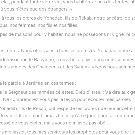
ela ; pendant toute votre vie, vous habiterez sous des tentes, af
où vous n’êtes que des étrangers. »
à tous les ordres de Yonadab, fils de Rékab, notre ancêtre, de 
us, nos femmes, nos fils et nos filles.
pas de maisons pour y habiter, nous ne possédons ni vigne, ni 
 ;
es tentes. Nous obéissons à tous les ordres de Yonadab, notre a
donosor, roi de Babylone, a envahi ce pays, nous nous sommes d
ir les armées des Chaldéens et des Syriens. » Nous nous sommes
sa la parole à Jérémie en ces termes :
 le Seigneur des *armées célestes, Dieu d’Israël : Va dire aux g
: Ne comprendrez-vous pas la leçon pour écouter mes paroles ? d
nadab, fils de Rékab, ont respecté les ordres que leur ancêtre le
u vin et ils n’en ont jamais bu jusqu’à ce jour, pour se conformer
i cessé de vous parler, mais vous ne m’avez pas obéi.
ns me lasser, tous mes serviteurs les prophètes pour vous dire :