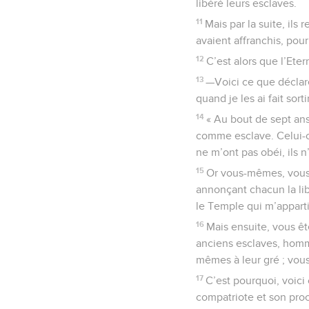
libéré leurs esclaves.
11
Mais par la suite, ils
avaient affranchis, pou
12
C’est alors que l’Ete
13
—Voici ce que déclare
quand je les ai fait sort
14
« Au bout de sept ans,
comme esclave. Celui-ci
ne m’ont pas obéi, ils n
15
Or vous-mêmes, vous 
annonçant chacun la li
le Temple qui m’apparti
16
Mais ensuite, vous êt
anciens esclaves, homm
mêmes à leur gré ; vous
17
C’est pourquoi, voici
compatriote et son proch