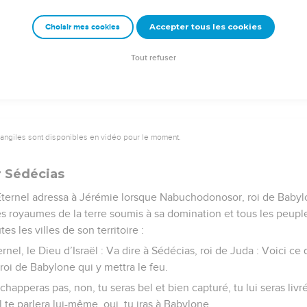
 manifesterai ma compassion.
Accepter tous les cookies
Choisir mes cookies
Semeur Copyright © 1992, 1999 by Biblica, Inc.® Used by permission. All rights reserv
Tout refuser
vangiles sont disponibles en vidéo pour le moment.
 Sédécias
Eternel adressa à Jérémie lorsque Nabuchodonosor, roi de Babyl
es royaumes de la terre soumis à sa domination et tous les peup
es les villes de son territoire :
rnel, le Dieu d’Israël : Va dire à Sédécias, roi de Juda : Voici ce q
u roi de Babylone qui y mettra le feu.
chapperas pas, non, tu seras bel et bien capturé, tu lui seras livré, 
il te parlera lui-même, oui, tu iras à Babylone.