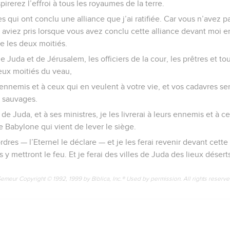
pirerez l’effroi à tous les royaumes de la terre.
s qui ont conclu une alliance que j’ai ratifiée. Car vous n’avez p
viez pris lorsque vous avez conclu cette alliance devant moi 
e les deux moitiés.
e Juda et de Jérusalem, les officiers de la cour, les prêtres et t
eux moitiés du veau,
s ennemis et à ceux qui en veulent à votre vie, et vos cadavres se
 sauvages.
de Juda, et à ses ministres, je les livrerai à leurs ennemis et à c
e Babylone qui vient de lever le siège.
res — l’Eternel le déclare — et je les ferai revenir devant cette vi
s y mettront le feu. Et je ferai des villes de Juda des lieux désert
Semeur Copyright © 1992, 1999 by Biblica, Inc.® Used by permission. All rights reserv