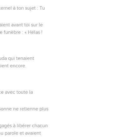
ernel à ton sujet : Tu
ent avant toi sur le
e funèbre : « Hélas !
uda qui tenaient
aient encore.
ce avec toute la
sonne ne retienne plus
ngagés à libérer chacun
u parole et avaient