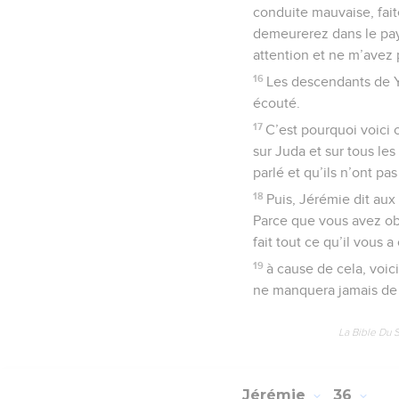
conduite mauvaise, fait
demeurerez dans le pay
attention et ne m’avez 
16
Les descendants de Y
écouté.
17
C’est pourquoi voici c
sur Juda et sur tous le
parlé et qu’ils n’ont pas
18
Puis, Jérémie dit aux
Parce que vous avez ob
fait tout ce qu’il vous 
19
à cause de cela, voic
ne manquera jamais de 
La Bible Du 
Jérémie
36