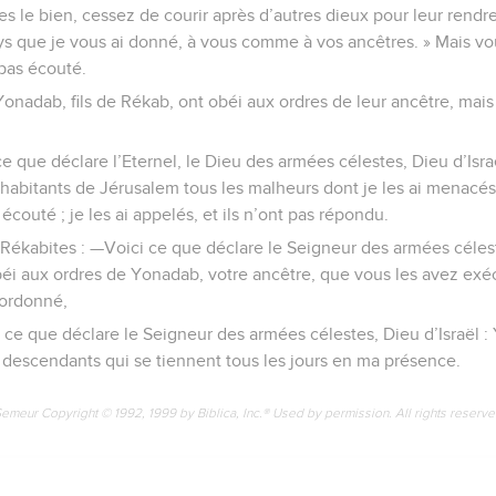
es le bien, cessez de courir après d’autres dieux pour leur rendre
s que je vous ai donné, à vous comme à vos ancêtres. » Mais vo
pas écouté.
onadab, fils de Rékab, ont obéi aux ordres de leur ancêtre, mai
e que déclare l’Eternel, le Dieu des armées célestes, Dieu d’Israël
s habitants de Jérusalem tous les malheurs dont je les ai menacés,
 écouté ; je les ai appelés, et ils n’ont pas répondu.
 Rékabites : —Voici ce que déclare le Seigneur des armées céleste
éi aux ordres de Yonadab, votre ancêtre, que vous les avez exé
a ordonné,
i ce que déclare le Seigneur des armées célestes, Dieu d’Israël :
descendants qui se tiennent tous les jours en ma présence.
Semeur Copyright © 1992, 1999 by Biblica, Inc.® Used by permission. All rights reserv