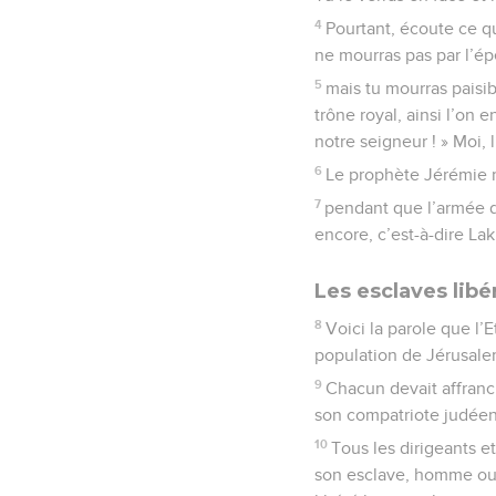
4
Pourtant, écoute ce que
ne mourras pas par l’ép
5
mais tu mourras paisi
trône royal, ainsi l’on 
notre seigneur ! » Moi, l
6
Le prophète Jérémie r
7
pendant que l’armée d
encore, c’est-à-dire Lak
Les esclaves libé
8
Voici la parole que l’
population de Jérusalem
9
Chacun devait affran
son compatriote judée
10
Tous les dirigeants e
son esclave, homme ou f