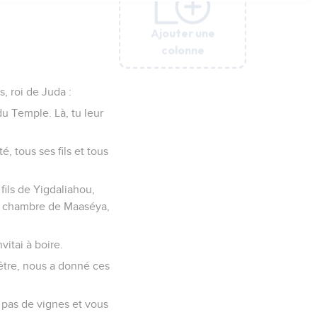
Ajouter une
Ajouter une
Ajouter une
Ajouter une
Ajouter une
Ajouter une
colonne
colonne
colonne
colonne
colonne
colonne
, roi de Juda :
du Temple. Là, tu leur
, tous ses fils et tous
fils de Yigdaliahou,
 la chambre de Maaséya,
vitai à boire.
cêtre, nous a donné ces
 pas de vignes et vous