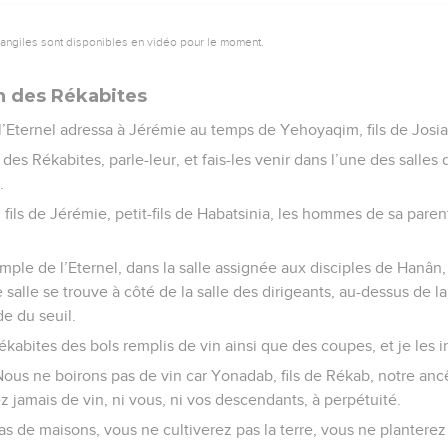
vangiles sont disponibles en vidéo pour le moment.
an des Rékabites
’Eternel adressa à Jérémie au temps de Yehoyaqim, fils de Josias
des Rékabites, parle-leur, et fais-les venir dans l’une des salles 
.
fils de Jérémie, petit-fils de Habatsinia, les hommes de sa parenté
le de l’Eternel, dans la salle assignée aux disciples de Hanân, 
salle se trouve à côté de la salle des dirigeants, au-dessus de
de du seuil.
ékabites des bols remplis de vin ainsi que des coupes, et je les in
—Nous ne boirons pas de vin car Yonadab, fils de Rékab, notre an
z jamais de vin, ni vous, ni vos descendants, à perpétuité.
s de maisons, vous ne cultiverez pas la terre, vous ne planterez