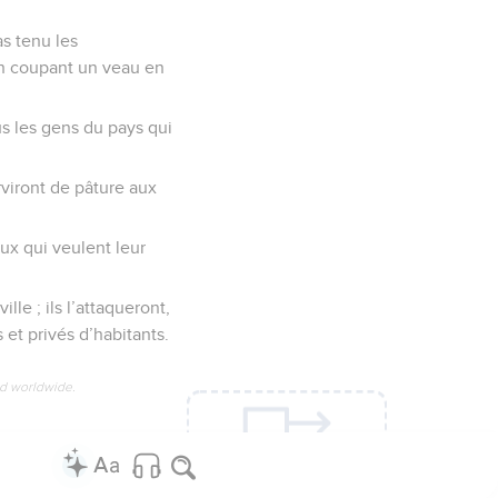
as tenu les
en coupant un veau en
ous les gens du pays qui
rviront de pâture aux
eux qui veulent leur
lle ; ils l’attaqueront,
s et privés d’habitants.
ed worldwide.