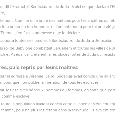
 dit l’Eternel, ô Sédécias, roi de Juda : Voici ce que déclare l’Et
ée,
blement. Comme on a brûlé des parfums pour tes ancêtres qui étai
en fera brûler en ton honneur, et l’on entonnera pour toi une élégi
’Eternel, j’en fais la promesse et je le déclare.
apporta toutes ces paroles à Sédécias, roi de Juda, à Jérusalem,
u roi de Babylone combattait Jérusalem et toutes les villes de J
ich et Azéqa, car c’étaient là les places fortes de Juda qui résist
rés, puis repris par leurs maîtres
Eternel adressa à Jérémie. Le roi Sédécias avait conclu une allian
 pour que l’on publie la libération de tous les esclaves.
chir ses esclaves hébreux, hommes ou femmes, en sorte que per
n comme esclave.
t toute la population avaient conclu cette alliance et s’étaient e
emme, pour ne plus les retenir dans la servitude. Ils avaient ten