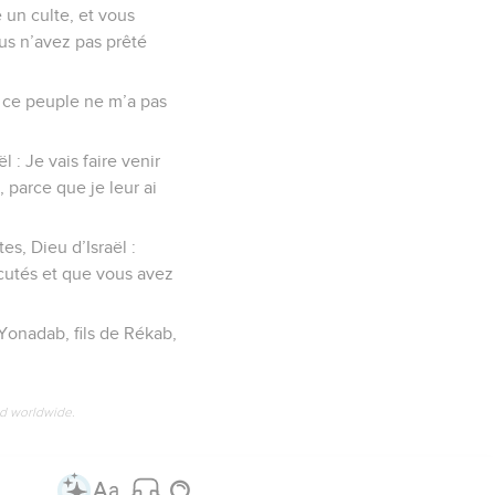
 un culte, et vous
us n’avez pas prêté
s ce peuple ne m’a pas
 : Je vais faire venir
 parce que je leur ai
s, Dieu d’Israël :
cutés et que vous avez
 Yonadab, fils de Rékab,
ed worldwide.