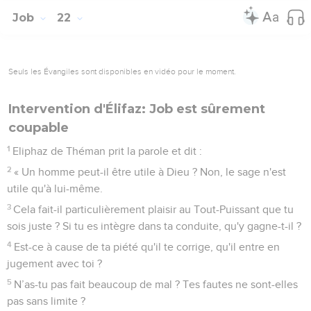
Job
22
Seuls les Évangiles sont disponibles en vidéo pour le moment.
Intervention d'Élifaz: Job est sûrement
coupable
1
Eliphaz de Théman prit la parole et dit :
2
« Un homme peut-il être utile à Dieu ? Non, le sage n'est
utile qu'à lui-même.
3
Cela fait-il particulièrement plaisir au Tout-Puissant que tu
sois juste ? Si tu es intègre dans ta conduite, qu'y gagne-t-il ?
4
Est-ce à cause de ta piété qu'il te corrige, qu'il entre en
jugement avec toi ?
5
N’as-tu pas fait beaucoup de mal ? Tes fautes ne sont-elles
pas sans limite ?