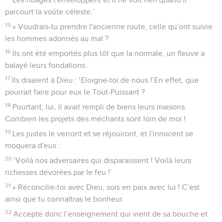
parcourt la voûte céleste.’
15
» Voudrais-tu prendre l'ancienne route, celle qu’ont suivie
les hommes adonnés au mal ?
16
Ils ont été emportés plus tôt que la normale, un fleuve a
balayé leurs fondations.
17
Ils disaient à Dieu : ‘Eloigne-toi de nous !’En effet, que
pourrait faire pour eux le Tout-Puissant ?
18
Pourtant, lui, il avait rempli de biens leurs maisons.
Combien les projets des méchants sont loin de moi !
19
Les justes le verront et se réjouiront, et l'innocent se
moquera d'eux :
20
‘Voilà nos adversaires qui disparaissent ! Voilà leurs
richesses dévorées par le feu !’
21
» Réconcilie-toi avec Dieu, sois en paix avec lui ! C’est
ainsi que tu connaîtras le bonheur.
22
Accepte donc l’enseignement qui vient de sa bouche et