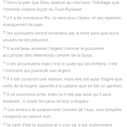
13
Voici la part que Dieu réserve au méchant, l'héritage que
l’homme violent reçoit du Tout-Puissant :
14
s'il a de nombreux fils, ce sera pour l'épée, et ses rejetons
manqueront de pain ;
15
les survivants seront ensevelis par la mort sans que leurs
veuves ne les pleurent.
16
Il aura beau amasser l'argent comme la poussière,
accumuler des vêtements comme de la boue,
17
il les accumulera mais c'est le juste qui les enfilera, c'est
l’innocent qui jouira de son argent.
18
Il s’est construit une maison, mais elle est aussi fragile que
celle de la teigne, pareille à la cabane que se fait un gardien.
19
Il se couchera riche, mais ce n’est pas ainsi qu’il sera
enseveli : il ouvre les yeux et tout a disparu.
20
Les terreurs le surprennent comme de l’eau, une tempête
l’emporte en pleine nuit ;
21
le vent d'est le soulève et il s'en va, il est violemment