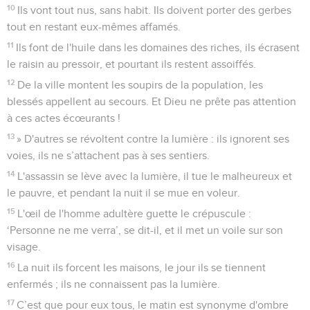
10
Ils vont tout nus, sans habit. Ils doivent porter des gerbes
tout en restant eux-mêmes affamés.
11
Ils font de l'huile dans les domaines des riches, ils écrasent
le raisin au pressoir, et pourtant ils restent assoiffés.
12
De la ville montent les soupirs de la population, les
blessés appellent au secours. Et Dieu ne prête pas attention
à ces actes écœurants !
13
» D'autres se révoltent contre la lumière : ils ignorent ses
voies, ils ne s’attachent pas à ses sentiers.
14
L'assassin se lève avec la lumière, il tue le malheureux et
le pauvre, et pendant la nuit il se mue en voleur.
15
L'œil de l'homme adultère guette le crépuscule :
‘Personne ne me verra’, se dit-il, et il met un voile sur son
visage.
16
La nuit ils forcent les maisons, le jour ils se tiennent
enfermés ; ils ne connaissent pas la lumière.
17
C’est que pour eux tous, le matin est synonyme d'ombre