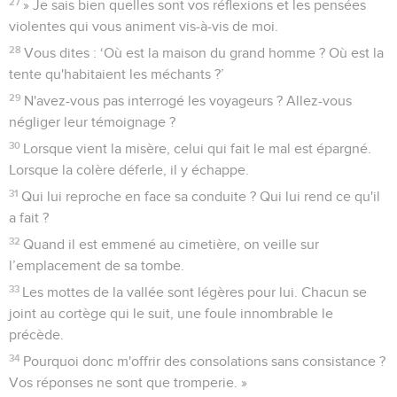
27
» Je sais bien quelles sont vos réflexions et les pensées
violentes qui vous animent vis-à-vis de moi.
28
Vous dites : ‘Où est la maison du grand homme ? Où est la
tente qu'habitaient les méchants ?’
29
N'avez-vous pas interrogé les voyageurs ? Allez-vous
négliger leur témoignage ?
30
Lorsque vient la misère, celui qui fait le mal est épargné.
Lorsque la colère déferle, il y échappe.
31
Qui lui reproche en face sa conduite ? Qui lui rend ce qu'il
a fait ?
32
Quand il est emmené au cimetière, on veille sur
l’emplacement de sa tombe.
33
Les mottes de la vallée sont légères pour lui. Chacun se
joint au cortège qui le suit, une foule innombrable le
précède.
34
Pourquoi donc m'offrir des consolations sans consistance ?
Vos réponses ne sont que tromperie. »