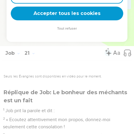
27
Le ciel dévoilera sa faute et la terre se dressera contre lui.
Accepter tous les cookies
28
Les biens amassés dans sa maison seront balayés, ils
seront emportés, le jour de la colère de Dieu.
Tout refuser
29
Telle est la part que Dieu réserve au méchant, tel est
l'héritage que Dieu lui destine. »
Job
21
Seuls les Évangiles sont disponibles en vidéo pour le moment.
Réplique de Job: Le bonheur des méchants
est un fait
1
Job prit la parole et dit :
2
« Ecoutez attentivement mon propos, donnez-moi
seulement cette consolation !