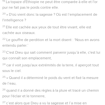
19
La topaze d'Ethiopie ne peut être comparée à elle et l'or
pur ne fait pas le poids contre elle.
20
» D'où vient donc la sagesse ? Où est l’emplacement de
l'intelligence ?
21
Elle est cachée aux yeux de tout être vivant, elle est
cachée aux oiseaux.
22
Le gouffre de perdition et la mort disent : ‘Nous en avons
entendu parler.’
23
C'est Dieu qui sait comment parvenir jusqu’à elle, c'est lui
qui connaît son emplacement,
24
car il voit jusqu'aux extrémités de la terre, il aperçoit tout
sous le ciel.
25
» Quand il a déterminé le poids du vent et fixé la mesure
de l’eau,
26
quand il a donné des règles à la pluie et tracé un chemin
pour l'éclair et le tonnerre,
27
c’est alors que Dieu a vu la sagesse et l’a mise en