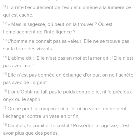
11
Il arrête l'écoulement de l’eau et il amène à la lumière ce
qui est caché.
12
» Mais la sagesse, où peut-on la trouver ? Où est
l’emplacement de l'intelligence ?
13
L'homme ne connaît pas sa valeur. Elle ne se trouve pas
sur la terre des vivants.
14
L'abîme dit : ‘Elle n'est pas en moi’et la mer dit : ‘Elle n'est
pas avec moi.’
15
Elle n’est pas donnée en échange d'or pur, on ne l’achète
pas avec de l’argent.
16
L'or d'Ophir ne fait pas le poids contre elle, ni le précieux
onyx ou le saphir.
17
On ne peut la comparer ni à l'or ni au verre, on ne peut
l'échanger contre un vase en or fin.
18
Oubliés, le corail et le cristal ! Posséder la sagesse, c’est
avoir plus que des perles.