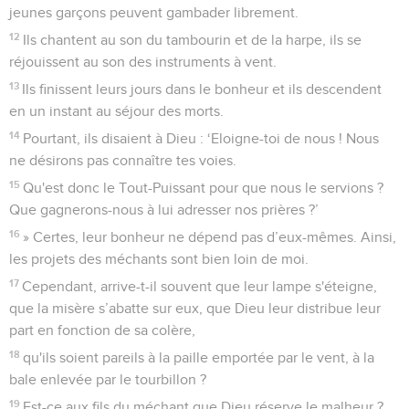
jeunes garçons peuvent gambader librement.
12
Ils chantent au son du tambourin et de la harpe, ils se
réjouissent au son des instruments à vent.
13
Ils finissent leurs jours dans le bonheur et ils descendent
en un instant au séjour des morts.
14
Pourtant, ils disaient à Dieu : ‘Eloigne-toi de nous ! Nous
ne désirons pas connaître tes voies.
15
Qu'est donc le Tout-Puissant pour que nous le servions ?
Que gagnerons-nous à lui adresser nos prières ?’
16
» Certes, leur bonheur ne dépend pas d’eux-mêmes. Ainsi,
les projets des méchants sont bien loin de moi.
17
Cependant, arrive-t-il souvent que leur lampe s'éteigne,
que la misère s’abatte sur eux, que Dieu leur distribue leur
part en fonction de sa colère,
18
qu'ils soient pareils à la paille emportée par le vent, à la
bale enlevée par le tourbillon ?
19
Est-ce aux fils du méchant que Dieu réserve le malheur ?