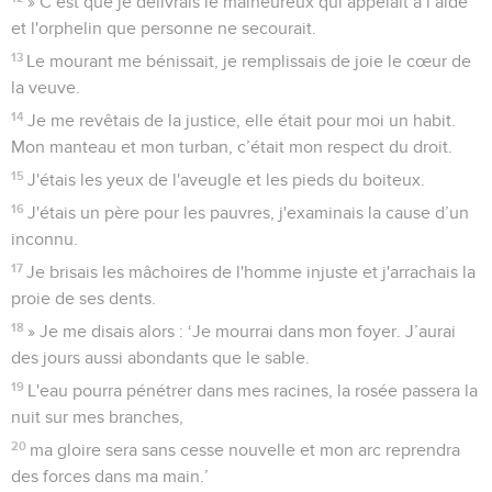
» C’est que je délivrais le malheureux qui appelait à l’aide
et l'orphelin que personne ne secourait.
13
Le mourant me bénissait, je remplissais de joie le cœur de
la veuve.
14
Je me revêtais de la justice, elle était pour moi un habit.
Mon manteau et mon turban, c’était mon respect du droit.
15
J'étais les yeux de l'aveugle et les pieds du boiteux.
16
J'étais un père pour les pauvres, j'examinais la cause d’un
inconnu.
17
Je brisais les mâchoires de l'homme injuste et j'arrachais la
proie de ses dents.
18
» Je me disais alors : ‘Je mourrai dans mon foyer. J’aurai
des jours aussi abondants que le sable.
19
L'eau pourra pénétrer dans mes racines, la rosée passera la
nuit sur mes branches,
20
ma gloire sera sans cesse nouvelle et mon arc reprendra
des forces dans ma main.’