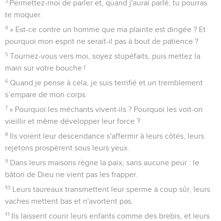
3
Permettez-moi de parler et, quand j'aurai parlé, tu pourras
te moquer.
4
» Est-ce contre un homme que ma plainte est dirigée ? Et
pourquoi mon esprit ne serait-il pas à bout de patience ?
5
Tournez-vous vers moi, soyez stupéfaits, puis mettez la
main sur votre bouche !
6
Quand je pense à cela, je suis terrifié et un tremblement
s’empare de mon corps.
7
» Pourquoi les méchants vivent-ils ? Pourquoi les voit-on
vieillir et même développer leur force ?
8
Ils voient leur descendance s'affermir à leurs côtés, leurs
rejetons prospèrent sous leurs yeux.
9
Dans leurs maisons règne la paix, sans aucune peur : le
bâton de Dieu ne vient pas les frapper.
10
Leurs taureaux transmettent leur sperme à coup sûr, leurs
vaches mettent bas et n'avortent pas.
11
Ils laissent courir leurs enfants comme des brebis, et leurs