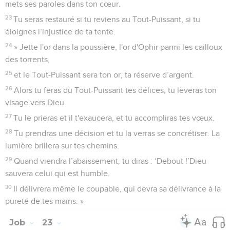
mets ses paroles dans ton cœur.
23
Tu seras restauré si tu reviens au Tout-Puissant, si tu
éloignes l’injustice de ta tente.
24
» Jette l'or dans la poussière, l'or d'Ophir parmi les cailloux
des torrents,
25
et le Tout-Puissant sera ton or, ta réserve d’argent.
26
Alors tu feras du Tout-Puissant tes délices, tu lèveras ton
visage vers Dieu.
27
Tu le prieras et il t'exaucera, et tu accompliras tes vœux.
28
Tu prendras une décision et tu la verras se concrétiser. La
lumière brillera sur tes chemins.
29
Quand viendra l’abaissement, tu diras : ‘Debout !’Dieu
sauvera celui qui est humble.
30
Il délivrera même le coupable, qui devra sa délivrance à la
pureté de tes mains. »
Job
23