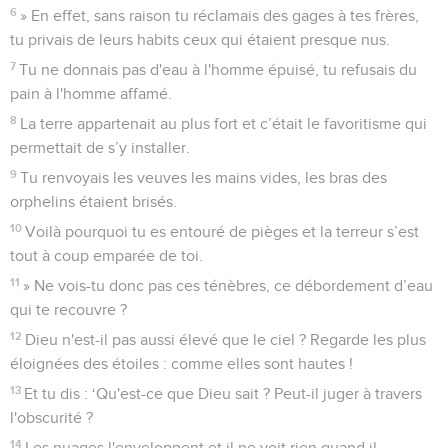
6
» En effet, sans raison tu réclamais des gages à tes frères,
tu privais de leurs habits ceux qui étaient presque nus.
7
Tu ne donnais pas d'eau à l'homme épuisé, tu refusais du
pain à l'homme affamé.
8
La terre appartenait au plus fort et c’était le favoritisme qui
permettait de s’y installer.
9
Tu renvoyais les veuves les mains vides, les bras des
orphelins étaient brisés.
10
Voilà pourquoi tu es entouré de pièges et la terreur s’est
tout à coup emparée de toi.
11
» Ne vois-tu donc pas ces ténèbres, ce débordement d’eau
qui te recouvre ?
12
Dieu n'est-il pas aussi élevé que le ciel ? Regarde les plus
éloignées des étoiles : comme elles sont hautes !
13
Et tu dis : ‘Qu'est-ce que Dieu sait ? Peut-il juger à travers
l'obscurité ?
14
Les nuages l'enveloppent et il ne voit rien quand il