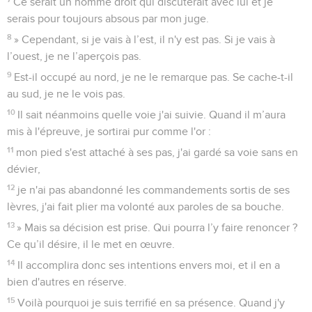
Ce serait un homme droit qui discuterait avec lui et je
serais pour toujours absous par mon juge.
8
» Cependant, si je vais à l’est, il n'y est pas. Si je vais à
l’ouest, je ne l’aperçois pas.
9
Est-il occupé au nord, je ne le remarque pas. Se cache-t-il
au sud, je ne le vois pas.
10
Il sait néanmoins quelle voie j'ai suivie. Quand il m’aura
mis à l'épreuve, je sortirai pur comme l'or :
11
mon pied s'est attaché à ses pas, j'ai gardé sa voie sans en
dévier,
12
je n'ai pas abandonné les commandements sortis de ses
lèvres, j'ai fait plier ma volonté aux paroles de sa bouche.
13
» Mais sa décision est prise. Qui pourra l’y faire renoncer ?
Ce qu’il désire, il le met en œuvre.
14
Il accomplira donc ses intentions envers moi, et il en a
bien d'autres en réserve.
15
Voilà pourquoi je suis terrifié en sa présence. Quand j'y