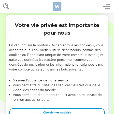
approprié des maisons au lieu d’en construire.
20
Son appétit n'a pas connu de limite. Dans son avidité, il ne
Segond 21
laissait rien échapper,
Votre vie privée est importante
21
Job
20
rien n’était soustrait à sa voracité. C’est pourquoi son bien-
pour nous
être ne durera pas.
22
Au milieu de l'abondance il sera dans la détresse, les
En cliquant sur le bouton « Accepter tous les cookies », vous
coups de tous les malheureux s’abattront sur lui.
acceptez que TopChrétien utilise des traceurs (comme des
23
Pour lui remplir le ventre, Dieu enverra sur lui sa colère
cookies ou l'identifiant unique de votre compte utilisateur) et
traite vos données à caractère personnel (comme vos
ardente ; il la fera pleuvoir sur lui et l’en rassasiera.
données de navigation et les informations renseignées dans
24
» S'il échappe à l’armure de fer, l'arc de bronze le
votre compte utilisateur) dans les buts suivants :
transpercera.
Mesurer l'audience de notre service
25
S’il arrache de son dos une flèche, ou une lame
Vous permettre d'utiliser des services tiers tels que de la
étincelante de son ventre, il sera en proie aux terreurs de la
vidéo, des cartes du monde…
mort.
Vous permettre d'entrer en contact avec notre service de
relation aux utilisateurs.
26
Toutes les calamités sont réservées à ses trésors. Il sera
brûlé par un feu que personne n’attise et qui dévorera ce qui
Choisir mes cookies
restera dans sa tente.