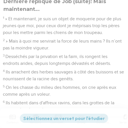
Dernière réplique de Job (suite): Mais
maintenant…
1
» Et maintenant, je suis un objet de moquerie pour de plus
jeunes que moi, pour ceux dont je méprisais trop les pères
pour les mettre parmi les chiens de mon troupeau.
2
» Mais à quoi me servirait la force de leurs mains ? Ils n’ont
pas la moindre vigueur.
3
Desséchés par la privation et la faim, ils rongent les
endroits arides, depuis longtemps dévastés et déserts.
4
Ils arrachent des herbes sauvages à côté des buissons et se
nourrissent de la racine des genêts.
5
On les chasse du milieu des hommes, on crie après eux
comme après un voleur.
6
Ils habitent dans d'affreux ravins, dans les grottes de la
terre et dans les rochers,
7
ils hurlent au milieu des buissons, ils s’entassent près des
Contenus
Versions
Commentaires
Strong
Dictionnaire
broussailles.