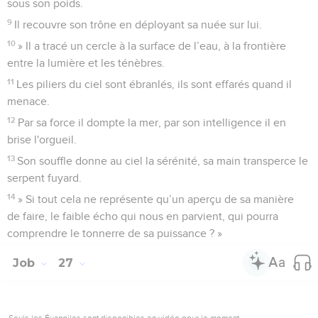
sous son poids.
9
Il recouvre son trône en déployant sa nuée sur lui.
10
» Il a tracé un cercle à la surface de l’eau, à la frontière
entre la lumière et les ténèbres.
11
Les piliers du ciel sont ébranlés, ils sont effarés quand il
menace.
12
Par sa force il dompte la mer, par son intelligence il en
brise l'orgueil.
13
Son souffle donne au ciel la sérénité, sa main transperce le
serpent fuyard.
14
» Si tout cela ne représente qu’un aperçu de sa manière
de faire, le faible écho qui nous en parvient, qui pourra
comprendre le tonnerre de sa puissance ? »
Job
27
Seuls les Évangiles sont disponibles en vidéo pour le moment.