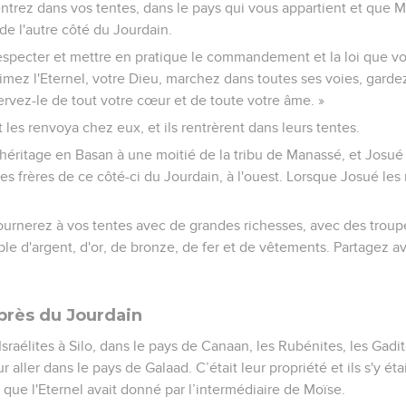
ntrez dans vos tentes, dans le pays qui vous appartient et que Mo
de l'autre côté du Jourdain.
especter et mettre en pratique le commandement et la loi que vou
 Aimez l'Eternel, votre Dieu, marchez dans toutes ses voies, ga
servez-le de tout votre cœur et de toute votre âme. »
t les renvoya chez eux, et ils rentrèrent dans leurs tentes.
héritage en Basan à une moitié de la tribu de Manassé, et Josué 
es frères de ce côté-ci du Jourdain, à l'ouest. Lorsque Josué les
retournerez à vos tentes avec de grandes richesses, avec des tro
le d'argent, d'or, de bronze, de fer et de vêtements. Partagez av
 près du Jourdain
 Israélites à Silo, dans le pays de Canaan, les Rubénites, les Gadi
 aller dans le pays de Galaad. C’était leur propriété et ils s'y éta
que l'Eternel avait donné par l’intermédiaire de Moïse.