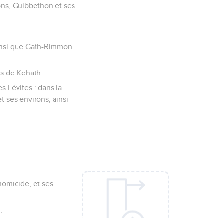
rons, Guibbethon et ses
ainsi que Gath-Rimmon
ts de Kehath.
s Lévites : dans la
t ses environs, ainsi
’homicide, et ses
.