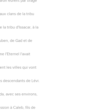
aron eurent par tirage
aux clans de la tribu
a tribu d'Issacar, à la
Ruben, de Gad et de
e l'Eternel l'avait
nt les villes qui vont
es descendants de Lévi.
da, avec ses environs,
sion à Caleb, fils de