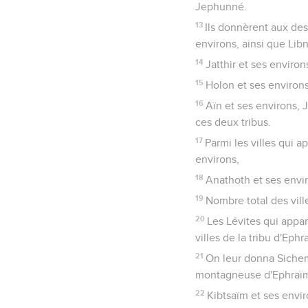
Jephunné.
13
Ils donnèrent aux des
environs, ainsi que Libn
14
Jatthir et ses enviro
15
Holon et ses environs
16
Aïn et ses environs, 
ces deux tribus.
17
Parmi les villes qui 
environs,
18
Anathoth et ses enviro
19
Nombre total des vill
20
Les Lévites qui appa
villes de la tribu d'Ephr
21
On leur donna Sichem,
montagneuse d'Ephraïm,
22
Kibtsaïm et ses envir