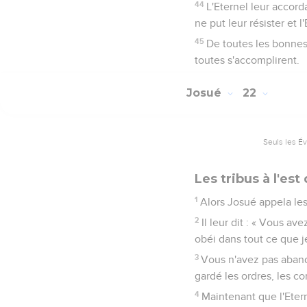
44
L'Eternel leur accord
ne put leur résister et l
45
De toutes les bonnes 
toutes s'accomplirent.
Josué
22
Seuls les É
Les tribus à l'est
1
Alors Josué appela les
2
Il leur dit : « Vous av
obéi dans tout ce que j
3
Vous n'avez pas aband
gardé les ordres, les c
4
Maintenant que l'Etern