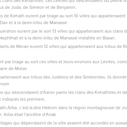
es clans des Kehathites. Les Lévites qui descendaient du prêtre A
ribus de Juda, de Siméon et de Benjamin.
 de Kehath eurent par tirage au sort 10 villes qui appartenaient 
e Dan et à la demi-tribu de Manassé.
rshon eurent par le sort 13 villes qui appartenaient aux clans de l
 Nephthali et à la demi-tribu de Manassé installée en Basan.
ants de Merari eurent 12 villes qui appartenaient aux tribus de 
t par tirage au sort ces villes et leurs environs aux Lévites, comm
aire de Moïse.
ppartenaient aux tribus des Judéens et des Siméonites, ils donnère
r nom
ux qui descendaient d'Aaron parmi les clans des Kehathites et d
it indiqués les premiers.
rjath-Arba, c’est-à-dire Hébron dans la région montagneuse de Ju
re. Arba était l'ancêtre d'Anak.
llages qui dépendaient de la ville avaient été accordés en posses