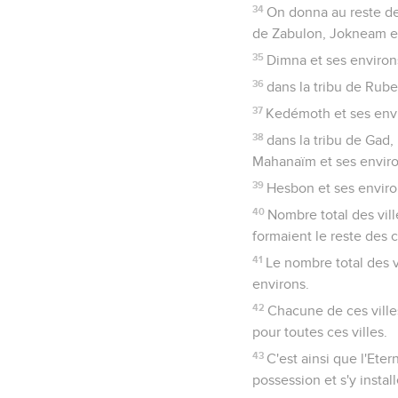
34
On donna au reste des
de Zabulon, Jokneam et 
35
Dimna et ses environs,
36
dans la tribu de Rube
37
Kedémoth et ses envir
38
dans la tribu de Gad,
Mahanaïm et ses enviro
39
Hesbon et ses environ
40
Nombre total des vill
formaient le reste des c
41
Le nombre total des vi
environs.
42
Chacune de ces villes
pour toutes ces villes.
43
C'est ainsi que l'Eter
possession et s'y install