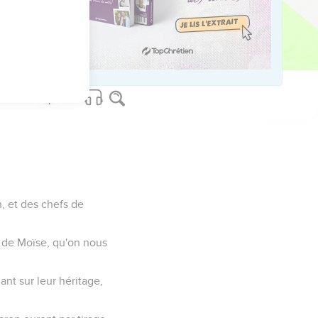
 Manassé.
armi eux, afin que celui
in du vengeur du sang
n, et des chefs de
re de Moïse, qu'on nous
ant sur leur héritage,