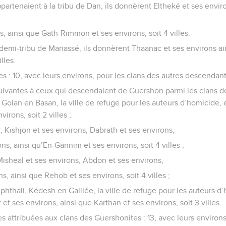
appartenaient à la tribu de Dan, ils donnèrent Eltheké et ses envi
s, ainsi que Gath-Rimmon et ses environs, soit 4 villes.
la demi-tribu de Manassé, ils donnèrent Thaanac et ses environs 
lles.
es : 10, avec leurs environs, pour les clans des autres descendan
uivantes à ceux qui descendaient de Guershon parmi les clans de
Golan en Basan, la ville de refuge pour les auteurs d’homicide, e
irons, soit 2 villes ;
r, Kishjon et ses environs, Dabrath et ses environs,
ns, ainsi qu’En-Gannim et ses environs, soit 4 villes ;
 Misheal et ses environs, Abdon et ses environs,
s, ainsi que Rehob et ses environs, soit 4 villes ;
ephthali, Kédesh en Galilée, la ville de refuge pour les auteurs d
t ses environs, ainsi que Karthan et ses environs, soit 3 villes.
es attribuées aux clans des Guershonites : 13, avec leurs environs