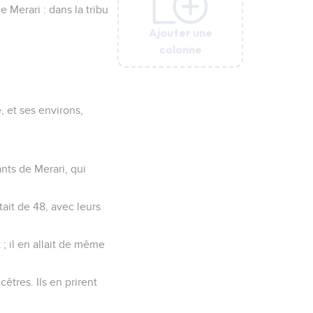
 Merari : dans la tribu
Ajouter une
Ajouter une
Ajouter une
Ajouter une
Ajouter une
colonne
colonne
colonne
colonne
colonne
, et ses environs,
ants de Merari, qui
tait de 48, avec leurs
 ; il en allait de même
cêtres. Ils en prirent