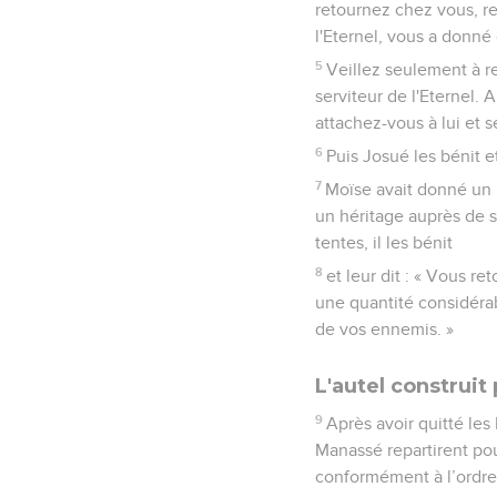
retournez chez vous, re
l'Eternel, vous a donné 
5
Veillez seulement à r
serviteur de l'Eternel.
attachez-vous à lui et 
6
Puis Josué les bénit e
7
Moïse avait donné un 
un héritage auprès de s
tentes, il les bénit
8
et leur dit : « Vous 
une quantité considérab
de vos ennemis. »
L'autel construit
9
Après avoir quitté les
Manassé repartirent pour
conformément à l’ordre 