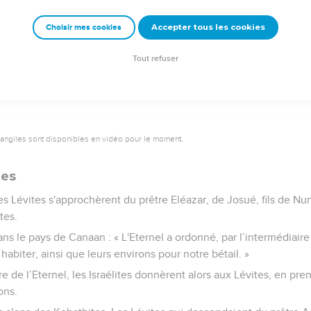
aad, dans la tribu de Gad, et Golan en Basan, dans la tribu de
s désignées pour tous les Israélites et pour l'étranger en séjour p
Accepter tous les cookies
Choisir mes cookies
n involontairement puisse s'y réfugier et ne meure pas de la ma
devant l'assemblée.
Tout refuser
vangiles sont disponibles en vidéo pour le moment.
ues
es Lévites s'approchèrent du prêtre Eléazar, de Josué, fils de Nu
tes.
, dans le pays de Canaan : « L'Eternel a ordonné, par l’intermédiai
habiter, ainsi que leurs environs pour notre bétail. »
 de l’Eternel, les Israélites donnèrent alors aux Lévites, en pren
ons.