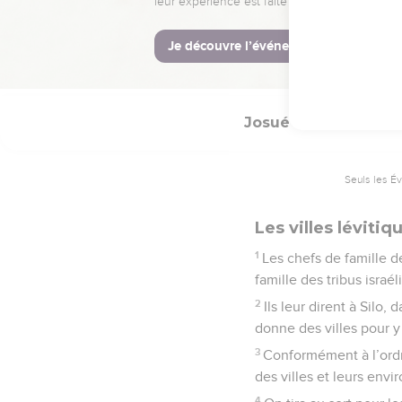
de Ruben, Ramoth en Gal
9
Telles furent les ville
qui aurait tué quelqu'u
avant d'avoir comparu 
Josué
21
Seuls les É
Les villes lévitiq
1
Les chefs de famille d
famille des tribus israéli
2
Ils leur dirent à Silo
donne des villes pour y 
3
Conformément à l’ordre
des villes et leurs envir
4