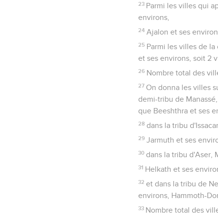
23
Parmi les villes qui 
environs,
24
Ajalon et ses environ
25
Parmi les villes de 
et ses environs, soit 2 vi
26
Nombre total des vill
27
On donna les villes s
demi-tribu de Manassé, 
que Beeshthra et ses env
28
dans la tribu d'Issaca
29
Jarmuth et ses enviro
30
dans la tribu d'Aser,
31
Helkath et ses environ
32
et dans la tribu de N
environs, Hammoth-Dor e
33
Nombre total des vill