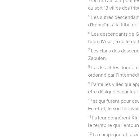
On tira au sort pour l
au sort 13 villes des t
5
Les autres descendants
d'Ephraïm, à la tribu d
6
Les descendants de Gue
tribu d'Aser, à celle de
7
Les clans des descend
Zabulon.
8
Les Israélites donnèren
ordonné par l’intermédi
9
Parmi les villes qui a
être désignées par leu
10
et qui furent pour ce
En effet, le sort les ava
11
Ils leur donnèrent Ki
le territoire qui l'entou
12
La campagne et les vi