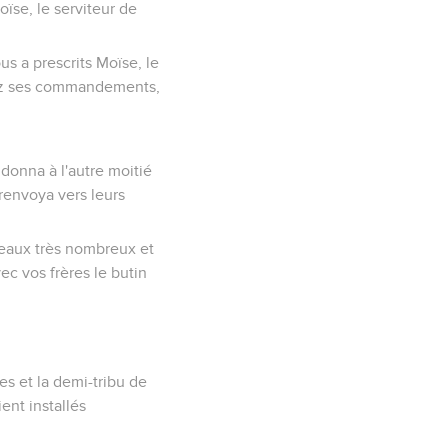
ïse, le serviteur de
s a prescrits Moïse, le
rdez ses commandements,
donna à l'autre moitié
 renvoya vers leurs
upeaux très nombreux et
ec vos frères le butin
tes et la demi-tribu de
ient installés