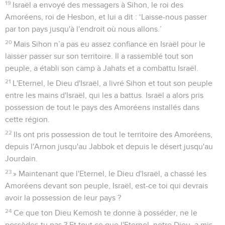
19
Israël a envoyé des messagers à Sihon, le roi des
Amoréens, roi de Hesbon, et lui a dit : ‘Laisse-nous passer
par ton pays jusqu'à l'endroit où nous allons.’
20
Mais Sihon n’a pas eu assez confiance en Israël pour le
laisser passer sur son territoire. Il a rassemblé tout son
peuple, a établi son camp à Jahats et a combattu Israël.
21
L'Eternel, le Dieu d'Israël, a livré Sihon et tout son peuple
entre les mains d'Israël, qui les a battus. Israël a alors pris
possession de tout le pays des Amoréens installés dans
cette région.
22
Ils ont pris possession de tout le territoire des Amoréens,
depuis l'Arnon jusqu'au Jabbok et depuis le désert jusqu'au
Jourdain.
23
» Maintenant que l'Eternel, le Dieu d'Israël, a chassé les
Amoréens devant son peuple, Israël, est-ce toi qui devrais
avoir la possession de leur pays ?
24
Ce que ton Dieu Kemosh te donne à posséder, ne le
possèdes-tu pas ? Et tout ce que l'Eternel, notre Dieu, a mis