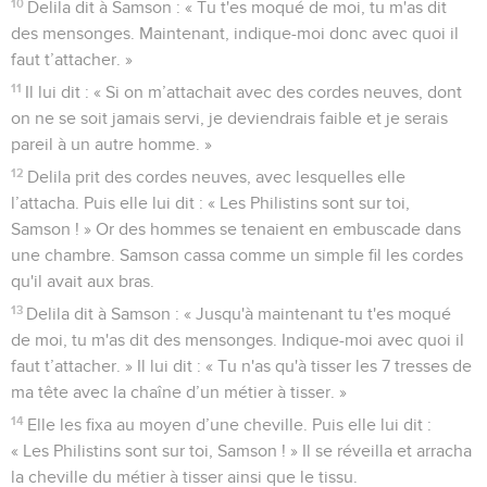
10
Delila dit à Samson : « Tu t'es moqué de moi, tu m'as dit
des mensonges. Maintenant, indique-moi donc avec quoi il
faut t’attacher. »
11
Il lui dit : « Si on m’attachait avec des cordes neuves, dont
on ne se soit jamais servi, je deviendrais faible et je serais
pareil à un autre homme. »
12
Delila prit des cordes neuves, avec lesquelles elle
l’attacha. Puis elle lui dit : « Les Philistins sont sur toi,
Samson ! » Or des hommes se tenaient en embuscade dans
une chambre. Samson cassa comme un simple fil les cordes
qu'il avait aux bras.
13
Delila dit à Samson : « Jusqu'à maintenant tu t'es moqué
de moi, tu m'as dit des mensonges. Indique-moi avec quoi il
faut t’attacher. » Il lui dit : « Tu n'as qu'à tisser les 7 tresses de
ma tête avec la chaîne d’un métier à tisser. »
14
Elle les fixa au moyen d’une cheville. Puis elle lui dit :
« Les Philistins sont sur toi, Samson ! » Il se réveilla et arracha
la cheville du métier à tisser ainsi que le tissu.