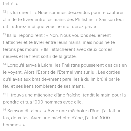
traité. »
12
Ils lui dirent : « Nous sommes descendus pour te capturer
afin de te livrer entre les mains des Philistins. » Samson leur
dit : « Jurez-moi que vous ne me tuerez pas. »
13
Ils lui répondirent : « Non. Nous voulons seulement
t’attacher et te livrer entre leurs mains, mais nous ne te
ferons pas mourir. » Ils l’attachèrent avec deux cordes
neuves et le firent sortir de la grotte.
14
Lorsqu'il arriva à Léchi, les Philistins poussèrent des cris en
le voyant. Alors l'Esprit de l'Eternel vint sur lui. Les cordes
qu'il avait aux bras devinrent pareilles à du lin brûlé par le
feu et ses liens tombèrent de ses mains.
15
Il trouva une mâchoire d'âne fraîche, tendit la main pour la
prendre et tua 1000 hommes avec elle.
16
Samson dit alors : « Avec une mâchoire d'âne, j’ai fait un
tas, deux tas. Avec une mâchoire d'âne, j'ai tué 1000
hommes. »