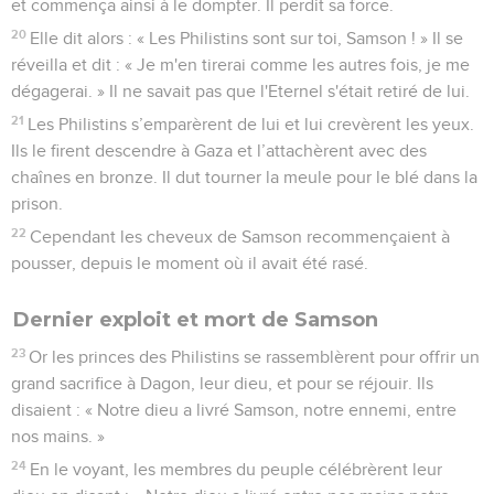
et commença ainsi à le dompter. Il perdit sa force.
20
Elle dit alors : « Les Philistins sont sur toi, Samson ! » Il se
réveilla et dit : « Je m'en tirerai comme les autres fois, je me
dégagerai. » Il ne savait pas que l'Eternel s'était retiré de lui.
21
Les Philistins s’emparèrent de lui et lui crevèrent les yeux.
Ils le firent descendre à Gaza et l’attachèrent avec des
chaînes en bronze. Il dut tourner la meule pour le blé dans la
prison.
22
Cependant les cheveux de Samson recommençaient à
pousser, depuis le moment où il avait été rasé.
Dernier exploit et mort de Samson
23
Or les princes des Philistins se rassemblèrent pour offrir un
grand sacrifice à Dagon, leur dieu, et pour se réjouir. Ils
disaient : « Notre dieu a livré Samson, notre ennemi, entre
nos mains. »
24
En le voyant, les membres du peuple célébrèrent leur