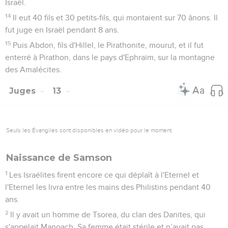
Israël.
14
Il eut 40 fils et 30 petits-fils, qui montaient sur 70 ânons. Il
fut juge en Israël pendant 8 ans.
15
Puis Abdon, fils d'Hillel, le Pirathonite, mourut, et il fut
enterré à Pirathon, dans le pays d'Ephraïm, sur la montagne
des Amalécites.
Juges
13
Seuls les Évangiles sont disponibles en vidéo pour le moment.
Naissance de Samson
1
Les Israélites firent encore ce qui déplaît à l'Eternel et
l'Eternel les livra entre les mains des Philistins pendant 40
ans.
2
Il y avait un homme de Tsorea, du clan des Danites, qui
s'appelait Manoach. Sa femme était stérile et n’avait pas