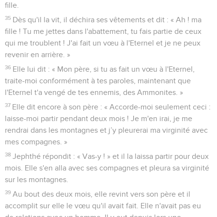
fille.
35
Dès qu'il la vit, il déchira ses vêtements et dit : « Ah ! ma
fille ! Tu me jettes dans l'abattement, tu fais partie de ceux
qui me troublent ! J'ai fait un vœu à l'Eternel et je ne peux
revenir en arrière. »
36
Elle lui dit : « Mon père, si tu as fait un vœu à l'Eternel,
traite-moi conformément à tes paroles, maintenant que
l'Eternel t'a vengé de tes ennemis, des Ammonites. »
37
Elle dit encore à son père : « Accorde-moi seulement ceci :
laisse-moi partir pendant deux mois ! Je m'en irai, je me
rendrai dans les montagnes et j’y pleurerai ma virginité avec
mes compagnes. »
38
Jephthé répondit : « Vas-y ! » et il la laissa partir pour deux
mois. Elle s'en alla avec ses compagnes et pleura sa virginité
sur les montagnes.
39
Au bout des deux mois, elle revint vers son père et il
accomplit sur elle le vœu qu'il avait fait. Elle n'avait pas eu