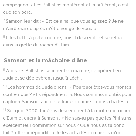
compagnon. » Les Philistins montèrent et la brûlèrent, ainsi
que son père.
7
Samson leur dit : « Est-ce ainsi que vous agissez ? Je ne
m’arrêterai qu'après m'être vengé de vous. »
8
Il les battit à plate couture, puis il descendit et se retira
dans la grotte du rocher d'Etam.
Samson et la mâchoire d'âne
9
Alors les Philistins se mirent en marche, campèrent en
Juda et se déployèrent jusqu'à Léchi.
10
Les hommes de Juda dirent : « Pourquoi êtes-vous montés
contre nous ? » Ils répondirent : « Nous sommes montés pour
capturer Samson, afin de le traiter comme il nous a traités. »
11
Sur quoi 3000 Judéens descendirent à la grotte du rocher
d'Etam et dirent à Samson : « Ne sais-tu pas que les Philistins
exercent leur domination sur nous ? Que nous as-tu donc
fait ? » Il leur répondit : « Je les ai traités comme ils m'ont