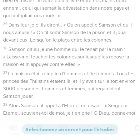
dieu en disant : « Notre dieu a livré entre nos mains notre
ennemi, celui qui semait la dévastation dans notre pays et
qui multipliait nos morts. »
25
Dans leur joie, ils dirent : « Qu'on appelle Samson et qu'il
nous amuse ! » On fit sortir Samson de la prison et il joua
devant eux. Lorsqu’on le plaça entre les colonnes,
26
Samson dit au jeune homme qui le tenait par la main :
« Laisse-moi toucher les colonnes sur lesquelles repose la
maison et m'appuyer contre elles. »
27
La maison était remplie d'hommes et de femmes. Tous les
princes des Philistins étaient là, et il y avait sur le toit environ
3000 personnes, hommes et femmes, qui regardaient
Samson jouer.
28
Alors Samson fit appel à l'Eternel en disant : « Seigneur
Eternel, souviens-toi de moi, je t’en prie ! O Dieu, donne-moi
de la force cette fois seulement, et que d'un seul coup je tire
vengeance des Philistins pour mes deux yeux ! »
Contenus
Versions
Commentaires
Strong
Dictionnaire
29
Puis il attrapa les deux colonnes du milieu sur lesquelles