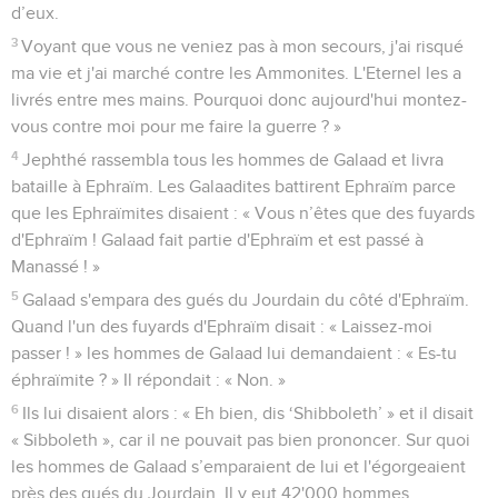
d’eux.
3
Voyant que vous ne veniez pas à mon secours, j'ai risqué
ma vie et j'ai marché contre les Ammonites. L'Eternel les a
livrés entre mes mains. Pourquoi donc aujourd'hui montez-
vous contre moi pour me faire la guerre ? »
4
Jephthé rassembla tous les hommes de Galaad et livra
bataille à Ephraïm. Les Galaadites battirent Ephraïm parce
que les Ephraïmites disaient : « Vous n’êtes que des fuyards
d'Ephraïm ! Galaad fait partie d'Ephraïm et est passé à
Manassé ! »
5
Galaad s'empara des gués du Jourdain du côté d'Ephraïm.
Quand l'un des fuyards d'Ephraïm disait : « Laissez-moi
passer ! » les hommes de Galaad lui demandaient : « Es-tu
éphraïmite ? » Il répondait : « Non. »
6
Ils lui disaient alors : « Eh bien, dis ‘Shibboleth’ » et il disait
« Sibboleth », car il ne pouvait pas bien prononcer. Sur quoi
les hommes de Galaad s’emparaient de lui et l'égorgeaient
près des gués du Jourdain. Il y eut 42'000 hommes