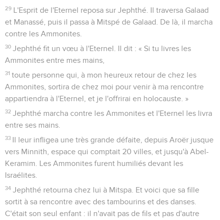
29
L'Esprit de l'Eternel reposa sur Jephthé. Il traversa Galaad
et Manassé, puis il passa à Mitspé de Galaad. De là, il marcha
contre les Ammonites.
30
Jephthé fit un vœu à l'Eternel. Il dit : « Si tu livres les
Ammonites entre mes mains,
31
toute personne qui, à mon heureux retour de chez les
Ammonites, sortira de chez moi pour venir à ma rencontre
appartiendra à l'Eternel, et je l'offrirai en holocauste. »
32
Jephthé marcha contre les Ammonites et l'Eternel les livra
entre ses mains.
33
Il leur infligea une très grande défaite, depuis Aroër jusque
vers Minnith, espace qui comptait 20 villes, et jusqu'à Abel-
Keramim. Les Ammonites furent humiliés devant les
Israélites.
34
Jephthé retourna chez lui à Mitspa. Et voici que sa fille
sortit à sa rencontre avec des tambourins et des danses.
C'était son seul enfant : il n'avait pas de fils et pas d'autre