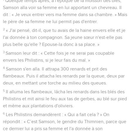
Quelque temps après, à l'époque de la moisson des blés,
Samson alla voir sa femme en lui apportant un chevreau. Il
dit : « Je veux entrer vers ma femme dans sa chambre. » Mais
le père de sa femme ne lui permit pas d'entrer.
2
« J'ai pensé, dit-il, que tu avais de la haine envers elle et je
l'ai donnée à ton compagnon. Sa jeune sœur n'est-elle pas
plus belle qu'elle ? Epouse-la donc à sa place. »
3
Samson leur dit : « Cette fois je ne serai pas coupable
envers les Philistins, si je leur fais du mal. »
4
Samson s'en alla. Il attrapa 300 renards et prit des
flambeaux. Puis il attacha les renards par la queue, deux par
deux, en mettant une torche au milieu des queues.
5
Il alluma les flambeaux, lâcha les renards dans les blés des
Philistins et mit ainsi le feu aux tas de gerbes, au blé sur pied
et même aux plantations d'oliviers.
6
Les Philistins demandèrent : « Qui a fait cela ? » On
répondit : « C’est Samson, le gendre du Thimnien, parce que
ce dernier lui a pris sa femme et l'a donnée à son