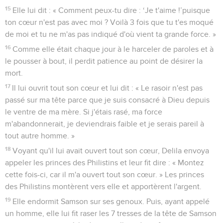
15
Elle lui dit : « Comment peux-tu dire : ‘Je t'aime !’puisque
ton cœur n'est pas avec moi ? Voilà 3 fois que tu t'es moqué
de moi et tu ne m'as pas indiqué d'où vient ta grande force. »
16
Comme elle était chaque jour à le harceler de paroles et à
le pousser à bout, il perdit patience au point de désirer la
mort.
17
Il lui ouvrit tout son cœur et lui dit : « Le rasoir n'est pas
passé sur ma tête parce que je suis consacré à Dieu depuis
le ventre de ma mère. Si j'étais rasé, ma force
m'abandonnerait, je deviendrais faible et je serais pareil à
tout autre homme. »
18
Voyant qu'il lui avait ouvert tout son cœur, Delila envoya
appeler les princes des Philistins et leur fit dire : « Montez
cette fois-ci, car il m'a ouvert tout son cœur. » Les princes
des Philistins montèrent vers elle et apportèrent l'argent.
19
Elle endormit Samson sur ses genoux. Puis, ayant appelé
un homme, elle lui fit raser les 7 tresses de la tête de Samson