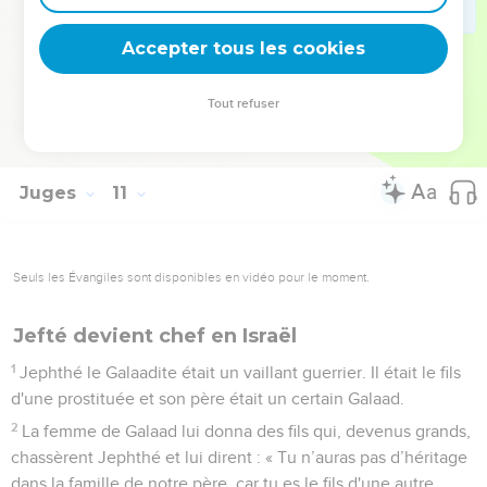
17
Les Ammonites se rassemblèrent et installèrent leur camp
en Galaad. De leur côté, les Israélites se rassemblèrent et
Accepter tous les cookies
installèrent leur camp à Mitspa.
18
Le peuple et les chefs de Galaad se dirent l'un à l'autre :
Tout refuser
« Quel est l'homme qui commencera l'attaque contre les
Ammonites ? Il sera le chef de tous les habitants de Galaad. »
Juges
11
Seuls les Évangiles sont disponibles en vidéo pour le moment.
Jefté devient chef en Israël
1
Jephthé le Galaadite était un vaillant guerrier. Il était le fils
d'une prostituée et son père était un certain Galaad.
2
La femme de Galaad lui donna des fils qui, devenus grands,
chassèrent Jephthé et lui dirent : « Tu n’auras pas d’héritage
dans la famille de notre père, car tu es le fils d'une autre