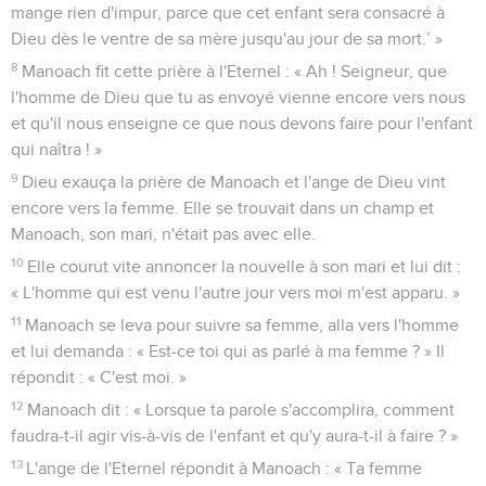
mange rien d'impur, parce que cet enfant sera consacré à
Dieu dès le ventre de sa mère jusqu'au jour de sa mort.’ »
8
Manoach fit cette prière à l'Eternel : « Ah ! Seigneur, que
l'homme de Dieu que tu as envoyé vienne encore vers nous
et qu'il nous enseigne ce que nous devons faire pour l'enfant
qui naîtra ! »
9
Dieu exauça la prière de Manoach et l'ange de Dieu vint
encore vers la femme. Elle se trouvait dans un champ et
Manoach, son mari, n'était pas avec elle.
10
Elle courut vite annoncer la nouvelle à son mari et lui dit :
« L'homme qui est venu l'autre jour vers moi m'est apparu. »
11
Manoach se leva pour suivre sa femme, alla vers l'homme
et lui demanda : « Est-ce toi qui as parlé à ma femme ? » Il
répondit : « C'est moi. »
12
Manoach dit : « Lorsque ta parole s'accomplira, comment
faudra-t-il agir vis-à-vis de l'enfant et qu'y aura-t-il à faire ? »
13
L'ange de l'Eternel répondit à Manoach : « Ta femme