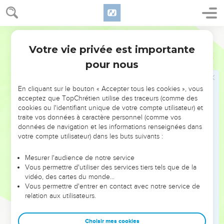
10
Les Israélites crièrent à l'Eternel en disant : « Nous avons
péché contre toi, car nous avons abandonné notre Dieu et
nous avons servi les Baals. »
Segond 21
11
L'Eternel dit aux Israélites : « Ne vous ai-je pas délivrés des
Votre vie privée est importante
Juges
10
Egyptiens, des Amoréens, des Ammonites, des Philistins ?
pour nous
12
Lorsque les Sidoniens, les Amalécites et les Maonites vous
ont opprimés et que vous avez crié à moi, ne vous ai-je pas
En cliquant sur le bouton « Accepter tous les cookies », vous
délivrés de leurs mains ?
acceptez que TopChrétien utilise des traceurs (comme des
13
cookies ou l'identifiant unique de votre compte utilisateur) et
Mais vous, vous m'avez abandonné et vous avez servi
traite vos données à caractère personnel (comme vos
d'autres dieux. C'est pourquoi je ne vous délivrerai plus.
données de navigation et les informations renseignées dans
14
Allez crier vers les dieux que vous avez choisis. Qu'ils
votre compte utilisateur) dans les buts suivants :
vous délivrent dans votre temps de détresse ! »
Mesurer l'audience de notre service
15
Les Israélites dirent à l'Eternel : « Nous avons péché.
Vous permettre d'utiliser des services tiers tels que de la
Traite-nous comme il te plaira. Seulement, nous t’en prions,
vidéo, des cartes du monde…
Vous permettre d'entrer en contact avec notre service de
délivre-nous aujourd'hui ! »
relation aux utilisateurs.
16
Ils enlevèrent les dieux étrangers du milieu d'eux et
servirent l'Eternel, qui fut touché par la souffrance d'Israël.
Choisir mes cookies