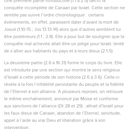
Une première partie introductive (1.1 à 2.5) décrit la
conquête incomplète de Canaan par Israël. Cette section ne
semble pas suivre l’ordre chronologique : certains
événements, en effet, paraissent dater d’avant la mort de
Josué (1.10-15 ; Jos 13.13-14) alors que d’autres semblent lui
être postérieurs (1.1 ; 2.8). Elle a pour but de souligner que la
conquête mal achevée allait être un piège pour Israël, tenté
de s’allier aux habitants du pays et à leurs dieux (2.1-5).
La deuxième partie (2.6 à 16.31) forme le corps du livre. Elle
est introduite par une section qui montre le sens religieux
d’Israël à cette période de son histoire (2.6 à 3.6). Celle-ci
révèle à la fois l’infidélité persistante du peuple et la fidélité
de l’Eternel à son alliance. A plusieurs reprises, on retrouve
le même enchaînement, annoncé par Moïse et conforme
aux sanctions de l’alliance (Dt 28 et 29) : attrait d’Israël pour
les faux dieux de Canaan, abandon de l’Eternel, servitude,
appel à l’aide au vrai Dieu et libération grâce à son
intervention.