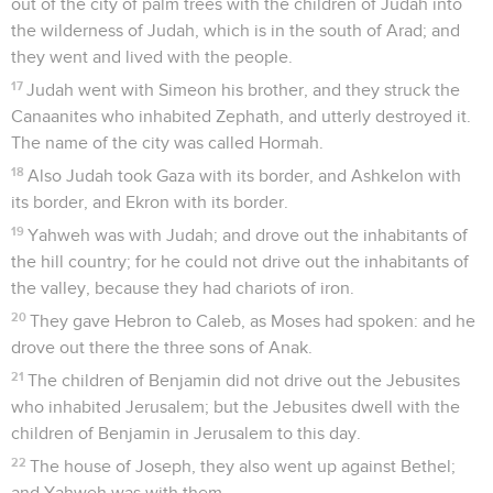
out of the city of palm trees with the children of Judah into
the wilderness of Judah, which is in the south of Arad; and
they went and lived with the people.
17
Judah went with Simeon his brother, and they struck the
Canaanites who inhabited Zephath, and utterly destroyed it.
The name of the city was called Hormah.
18
Also Judah took Gaza with its border, and Ashkelon with
its border, and Ekron with its border.
19
Yahweh was with Judah; and drove out the inhabitants of
the hill country; for he could not drive out the inhabitants of
the valley, because they had chariots of iron.
20
They gave Hebron to Caleb, as Moses had spoken: and he
drove out there the three sons of Anak.
21
The children of Benjamin did not drive out the Jebusites
who inhabited Jerusalem; but the Jebusites dwell with the
children of Benjamin in Jerusalem to this day.
22
The house of Joseph, they also went up against Bethel;
and Yahweh was with them.