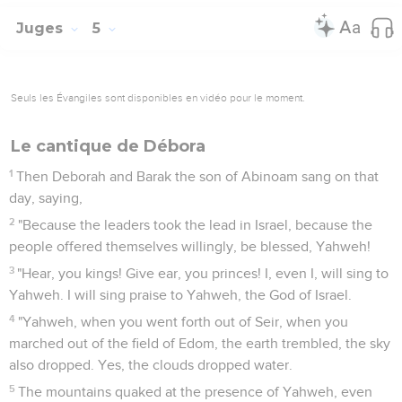
Juges
5
Seuls les Évangiles sont disponibles en vidéo pour le moment.
Le cantique de Débora
1
Then Deborah and Barak the son of Abinoam sang on that
day, saying,
2
"Because the leaders took the lead in Israel, because the
people offered themselves willingly, be blessed, Yahweh!
3
"Hear, you kings! Give ear, you princes! I, even I, will sing to
Yahweh. I will sing praise to Yahweh, the God of Israel.
4
"Yahweh, when you went forth out of Seir, when you
marched out of the field of Edom, the earth trembled, the sky
also dropped. Yes, the clouds dropped water.
5
The mountains quaked at the presence of Yahweh, even