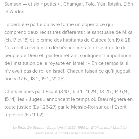
Samson — et six « petits » : Chamgar, Tola, Yaïr, Ibtsân, Elôn
et Abdôn.
La dernière partie du livre forme un appendice qui
comprend deux récits très différents : le sanctuaire de Mika
(ch.17 et 18) et le crime des habitants de Guibea (ch.19 à 21).
Ces récits révèlent la déchéance morale et spirituelle du
peuple de Dieu et, par leur refrain, soulignent l’importance
de l’institution de la royauté en Israël : « En ce temps-là, il
n’y avait pas de roi en Israël. Chacun faisait ce qu’il jugeait
bon » (17.6 ; 18.1 ; 19.1 ; 21.25).
Chefs animés par l’Esprit (3.10 ; 6.34 ; 11.29 ; 13.25 ; 14.6,9 ;
15.14), les « Juges » annoncent le temps où Dieu régnera en
toute justice (Es 1.26-27) par le Messie-Roi sur qui l’Esprit
reposera (Es 11.1-2).
La Bible Du Semeur Copyright © 1992, 1999 by Biblica, Inc.® Used by
permission. All rights reserved worldwide.