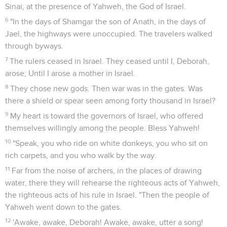
Sinai, at the presence of Yahweh, the God of Israel.
6
"In the days of Shamgar the son of Anath, in the days of
Jael, the highways were unoccupied. The travelers walked
through byways.
7
The rulers ceased in Israel. They ceased until I, Deborah,
arose; Until I arose a mother in Israel.
8
They chose new gods. Then war was in the gates. Was
there a shield or spear seen among forty thousand in Israel?
9
My heart is toward the governors of Israel, who offered
themselves willingly among the people. Bless Yahweh!
10
"Speak, you who ride on white donkeys, you who sit on
rich carpets, and you who walk by the way.
11
Far from the noise of archers, in the places of drawing
water, there they will rehearse the righteous acts of Yahweh,
the righteous acts of his rule in Israel. "Then the people of
Yahweh went down to the gates.
12
'Awake, awake, Deborah! Awake, awake, utter a song!