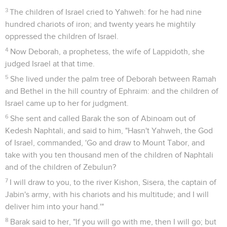
3
The children of Israel cried to Yahweh: for he had nine
hundred chariots of iron; and twenty years he mightily
oppressed the children of Israel.
4
Now Deborah, a prophetess, the wife of Lappidoth, she
judged Israel at that time.
5
She lived under the palm tree of Deborah between Ramah
and Bethel in the hill country of Ephraim: and the children of
Israel came up to her for judgment.
6
She sent and called Barak the son of Abinoam out of
Kedesh Naphtali, and said to him, "Hasn't Yahweh, the God
of Israel, commanded, 'Go and draw to Mount Tabor, and
take with you ten thousand men of the children of Naphtali
and of the children of Zebulun?
7
I will draw to you, to the river Kishon, Sisera, the captain of
Jabin's army, with his chariots and his multitude; and I will
deliver him into your hand.'"
8
Barak said to her, "If you will go with me, then I will go; but