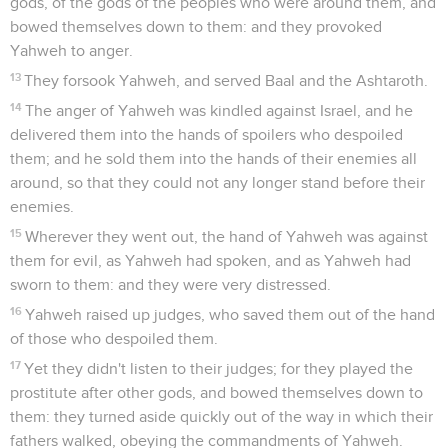
gods, of the gods of the peoples who were around them, and
bowed themselves down to them: and they provoked
Yahweh to anger.
13
They forsook Yahweh, and served Baal and the Ashtaroth.
14
The anger of Yahweh was kindled against Israel, and he
delivered them into the hands of spoilers who despoiled
them; and he sold them into the hands of their enemies all
around, so that they could not any longer stand before their
enemies.
15
Wherever they went out, the hand of Yahweh was against
them for evil, as Yahweh had spoken, and as Yahweh had
sworn to them: and they were very distressed.
16
Yahweh raised up judges, who saved them out of the hand
of those who despoiled them.
17
Yet they didn't listen to their judges; for they played the
prostitute after other gods, and bowed themselves down to
them: they turned aside quickly out of the way in which their
fathers walked, obeying the commandments of Yahweh.