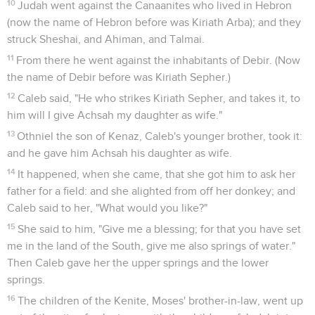
10
Judah went against the Canaanites who lived in Hebron
(now the name of Hebron before was Kiriath Arba); and they
struck Sheshai, and Ahiman, and Talmai.
11
From there he went against the inhabitants of Debir. (Now
the name of Debir before was Kiriath Sepher.)
12
Caleb said, "He who strikes Kiriath Sepher, and takes it, to
him will I give Achsah my daughter as wife."
13
Othniel the son of Kenaz, Caleb's younger brother, took it:
and he gave him Achsah his daughter as wife.
14
It happened, when she came, that she got him to ask her
father for a field: and she alighted from off her donkey; and
Caleb said to her, "What would you like?"
15
She said to him, "Give me a blessing; for that you have set
me in the land of the South, give me also springs of water."
Then Caleb gave her the upper springs and the lower
springs.
16
The children of the Kenite, Moses' brother-in-law, went up