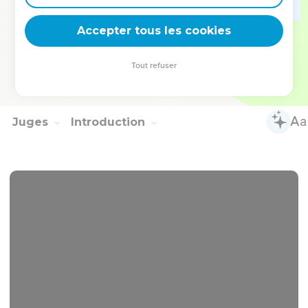
ground which Jacob bought of the sons of Hamor the father
of Shechem for a hundred pieces of money. They became
Accepter tous les cookies
the inheritance of the children of Joseph.
33
Eleazar the son of Aaron died. They buried him in the hill
Tout refuser
of Phinehas his son, which was given him in the hill country
of Ephraim.
Juges
Introduction