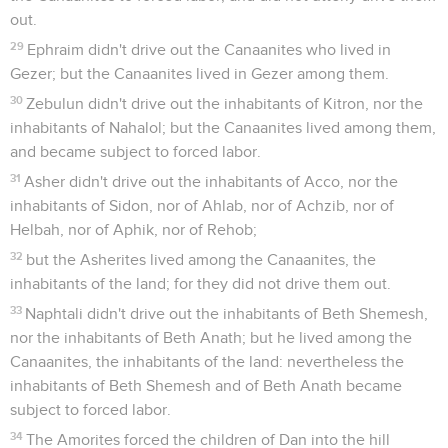
out.
29
Ephraim didn't drive out the Canaanites who lived in
Gezer; but the Canaanites lived in Gezer among them.
30
Zebulun didn't drive out the inhabitants of Kitron, nor the
inhabitants of Nahalol; but the Canaanites lived among them,
and became subject to forced labor.
31
Asher didn't drive out the inhabitants of Acco, nor the
inhabitants of Sidon, nor of Ahlab, nor of Achzib, nor of
Helbah, nor of Aphik, nor of Rehob;
32
but the Asherites lived among the Canaanites, the
inhabitants of the land; for they did not drive them out.
33
Naphtali didn't drive out the inhabitants of Beth Shemesh,
nor the inhabitants of Beth Anath; but he lived among the
Canaanites, the inhabitants of the land: nevertheless the
inhabitants of Beth Shemesh and of Beth Anath became
subject to forced labor.
34
The Amorites forced the children of Dan into the hill