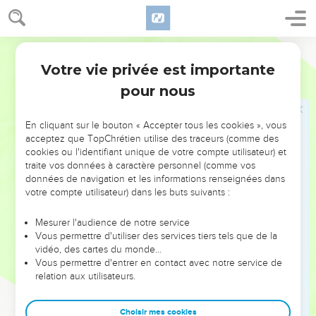
which he spoke to us. It shall be therefore a witness against
you, lest you deny your God."
28
World English Bible
So Joshua sent the people away, every man to his
inheritance.
Votre vie privée est importante
Josué
24
pour nous
Mort de Josué
29
It happened after these things, that Joshua the son of
En cliquant sur le bouton « Accepter tous les cookies », vous
acceptez que TopChrétien utilise des traceurs (comme des
Nun, the servant of Yahweh, died, being one hundred and
cookies ou l'identifiant unique de votre compte utilisateur) et
ten years old.
traite vos données à caractère personnel (comme vos
30
They buried him in the border of his inheritance in
données de navigation et les informations renseignées dans
votre compte utilisateur) dans les buts suivants :
Timnathserah, which is in the hill country of Ephraim, on the
north of the mountain of Gaash.
Mesurer l'audience de notre service
31
Israel served Yahweh all the days of Joshua, and all the
Vous permettre d'utiliser des services tiers tels que de la
vidéo, des cartes du monde…
days of the elders who outlived Joshua, and had known all
Vous permettre d'entrer en contact avec notre service de
the work of Yahweh, that he had worked for Israel.
relation aux utilisateurs.
32
They buried the bones of Joseph, which the children of
Israel brought up out of Egypt, in Shechem, in the parcel of
Choisir mes cookies