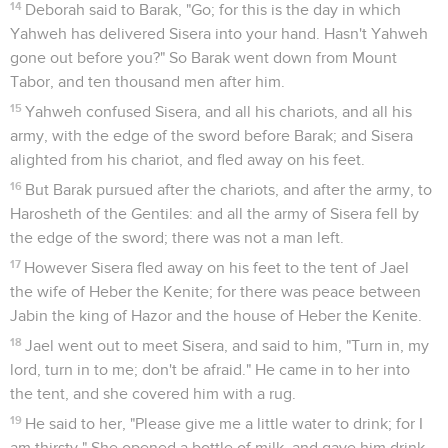
14
Deborah said to Barak, "Go; for this is the day in which
Yahweh has delivered Sisera into your hand. Hasn't Yahweh
gone out before you?" So Barak went down from Mount
Tabor, and ten thousand men after him.
15
Yahweh confused Sisera, and all his chariots, and all his
army, with the edge of the sword before Barak; and Sisera
alighted from his chariot, and fled away on his feet.
16
But Barak pursued after the chariots, and after the army, to
Harosheth of the Gentiles: and all the army of Sisera fell by
the edge of the sword; there was not a man left.
17
However Sisera fled away on his feet to the tent of Jael
the wife of Heber the Kenite; for there was peace between
Jabin the king of Hazor and the house of Heber the Kenite.
18
Jael went out to meet Sisera, and said to him, "Turn in, my
lord, turn in to me; don't be afraid." He came in to her into
the tent, and she covered him with a rug.
19
He said to her, "Please give me a little water to drink; for I
am thirsty." She opened a bottle of milk, and gave him drink,