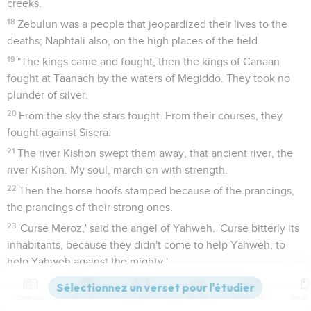
creeks.
18
Zebulun was a people that jeopardized their lives to the
deaths; Naphtali also, on the high places of the field.
19
"The kings came and fought, then the kings of Canaan
fought at Taanach by the waters of Megiddo. They took no
plunder of silver.
20
From the sky the stars fought. From their courses, they
fought against Sisera.
21
The river Kishon swept them away, that ancient river, the
river Kishon. My soul, march on with strength.
22
Then the horse hoofs stamped because of the prancings,
the prancings of their strong ones.
23
'Curse Meroz,' said the angel of Yahweh. 'Curse bitterly its
inhabitants, because they didn't come to help Yahweh, to
help Yahweh against the mighty.'
24
"Jael shall be blessed above women, the wife of Heber
Contenus
Versions
Commentaires
Strong
Dictionnaire
the Kenite; blessed shall she be above women in the tent.