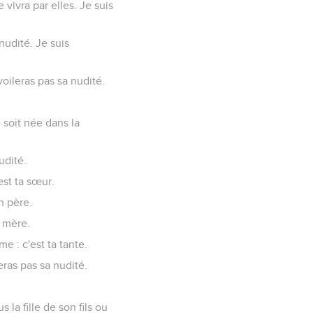
vivra par elles. Je suis
udité. Je suis
voileras pas sa nudité.
e soit née dans la
nudité.
est ta sœur.
n père.
a mère.
e : c'est ta tante.
leras pas sa nudité.
 la fille de son fils ou