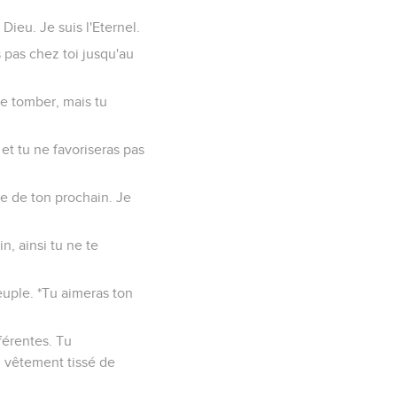
ieu. Je suis l'Eternel.
s pas chez toi jusqu'au
re tomber, mais tu
et tu ne favoriseras pas
ie de ton prochain. Je
n, ainsi tu ne te
uple. *Tu aimeras ton
férentes. Tu
 vêtement tissé de