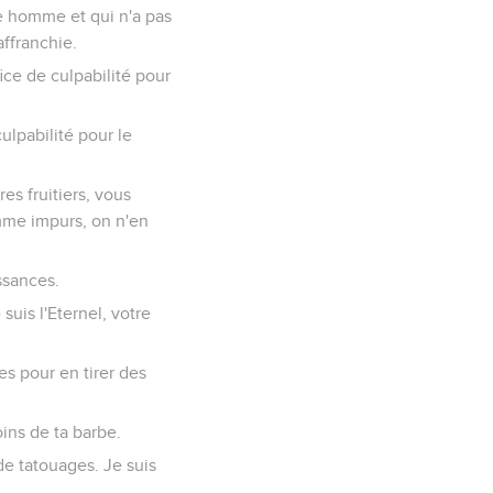
e homme et qui n'a pas
affranchie.
ice de culpabilité pour
culpabilité pour le
es fruitiers, vous
omme impurs, on n'en
ssances.
suis l'Eternel, votre
s pour en tirer des
ins de ta barbe.
de tatouages. Je suis