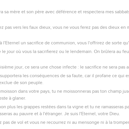
a sa mère et son père avec déférence et respectera mes sabbats. 
z pas vers les faux dieux, vous ne vous ferez pas des dieux en m
à l'Eternel un sacrifice de communion, vous l'offrirez de sorte qu'
le jour où vous la sacrifierez ou le lendemain. On brûlera au feu
oisième jour, ce sera une chose infecte : le sacrifice ne sera pas 
upportera les conséquences de sa faute, car il profane ce qui est
 exclue de son peuple.
 moisson dans votre pays, tu ne moissonneras pas ton champ jus
este à glaner.
non plus les grappes restées dans ta vigne et tu ne ramasseras pa
sseras au pauvre et à l'étranger. Je suis l'Eternel, votre Dieu.
pas de vol et vous ne recourrez ni au mensonge ni à la tromperi