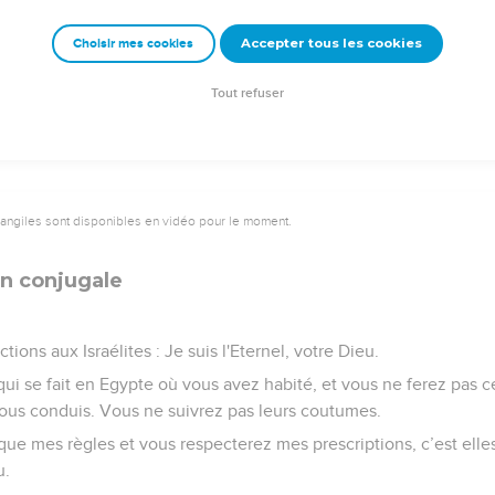
elle soit israélite ou étrangère, qui aura mangé d'une bête trou
Accepter tous les cookies
Choisir mes cookies
êtements, se lavera dans l'eau et sera impure jusqu'au soir ; pui
es vêtements et son corps, elle supportera les conséquences de sa
Tout refuser
vangiles sont disponibles en vidéo pour le moment.
on conjugale
tions aux Israélites : Je suis l'Eternel, votre Dieu.
ui se fait en Egypte où vous avez habité, et vous ne ferez pas ce
ous conduis. Vous ne suivrez pas leurs coutumes.
que mes règles et vous respecterez mes prescriptions, c’est elle
u.