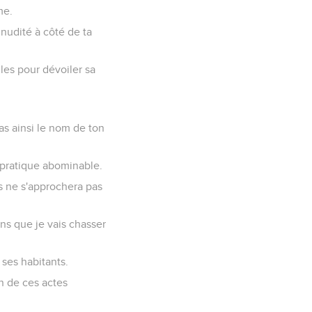
me.
 nudité à côté de ta
les pour dévoiler sa
as ainsi le nom de ton
pratique abominable.
s ne s'approchera pas
ons que je vais chasser
 ses habitants.
n de ces actes