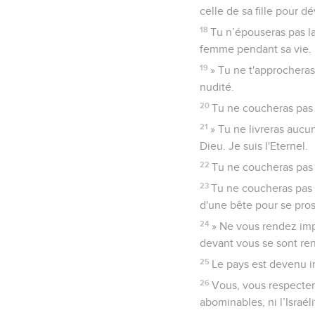
celle de sa fille pour d
18
Tu n’épouseras pas la
femme pendant sa vie.
19
» Tu ne t'approchera
nudité.
20
Tu ne coucheras pas 
21
» Tu ne livreras aucu
Dieu. Je suis l'Eternel.
22
Tu ne coucheras pas
23
Tu ne coucheras pas 
d'une bête pour se prost
24
» Ne vous rendez impu
devant vous se sont re
25
Le pays est devenu im
26
Vous, vous respecter
abominables, ni l’Israél