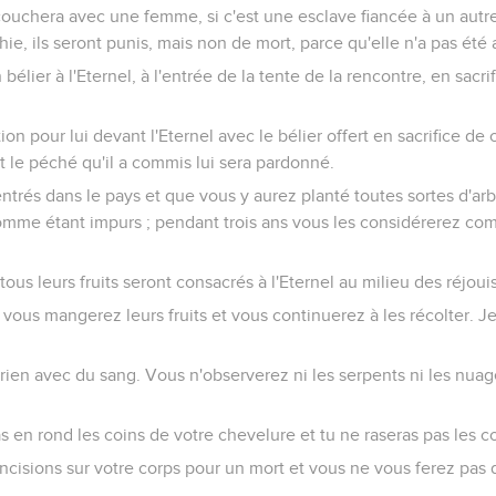
uchera avec une femme, si c'est une esclave fiancée à un autr
ie, ils seront punis, mais non de mort, parce qu'elle n'a pas été 
lier à l'Eternel, à l'entrée de la tente de la rencontre, en sacrif
tion pour lui devant l'Eternel avec le bélier offert en sacrifice de 
t le péché qu'il a commis lui sera pardonné.
trés dans le pays et que vous y aurez planté toutes sortes d'arbr
 comme étant impurs ; pendant trois ans vous les considérerez c
ous leurs fruits seront consacrés à l'Eternel au milieu des réjoui
ous mangerez leurs fruits et vous continuerez à les récolter. Je 
ien avec du sang. Vous n'observerez ni les serpents ni les nuage
en rond les coins de votre chevelure et tu ne raseras pas les co
ncisions sur votre corps pour un mort et vous ne vous ferez pas 