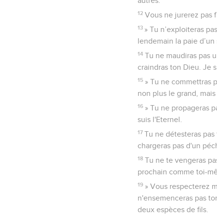
autres.
12
Vous ne jurerez pas f
13
» Tu n’exploiteras pa
lendemain la paie d’un 
14
Tu ne maudiras pas un
craindras ton Dieu. Je su
15
» Tu ne commettras pa
non plus le grand, mais
16
» Tu ne propageras pa
suis l'Eternel.
17
Tu ne détesteras pas 
chargeras pas d'un péch
18
Tu ne te vengeras pa
prochain comme toi-mêm
19
» Vous respecterez m
n'ensemenceras pas ton
deux espèces de fils.