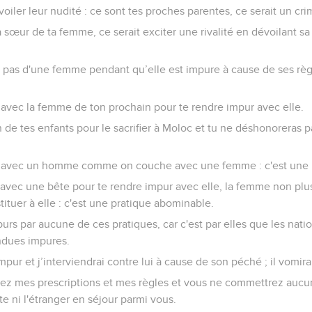
évoiler leur nudité : ce sont tes proches parentes, ce serait un cri
 sœur de ta femme, ce serait exciter une rivalité en dévoilant sa
s pas d'une femme pendant qu’elle est impure à cause de ses règ
avec la femme de ton prochain pour te rendre impur avec elle.
n de tes enfants pour le sacrifier à Moloc et tu ne déshonoreras p
 avec un homme comme on couche avec une femme : c'est une 
avec une bête pour te rendre impur avec elle, la femme non plu
ituer à elle : c'est une pratique abominable.
rs par aucune de ces pratiques, car c'est par elles que les nati
ndues impures.
pur et j’interviendrai contre lui à cause de son péché ; il vomira
ez mes prescriptions et mes règles et vous ne commettrez aucu
ite ni l'étranger en séjour parmi vous.