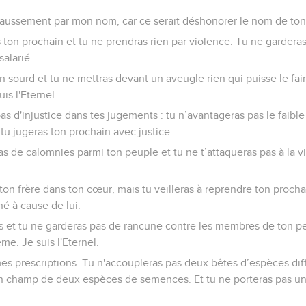
aussement par mon nom, car ce serait déshonorer le nom de ton D
s ton prochain et tu ne prendras rien par violence. Tu ne gardera
salarié.
 sourd et tu ne mettras devant un aveugle rien qui puisse le fai
is l'Eternel.
s d'injustice dans tes jugements : tu n’avantageras pas le faible 
 tu jugeras ton prochain avec justice.
s de calomnies parmi ton peuple et tu ne t’attaqueras pas à la v
ton frère dans ton cœur, mais tu veilleras à reprendre ton prochai
é à cause de lui.
s et tu ne garderas pas de rancune contre les membres de ton pe
e. Je suis l'Eternel.
es prescriptions. Tu n'accoupleras pas deux bêtes d’espèces dif
 champ de deux espèces de semences. Et tu ne porteras pas un