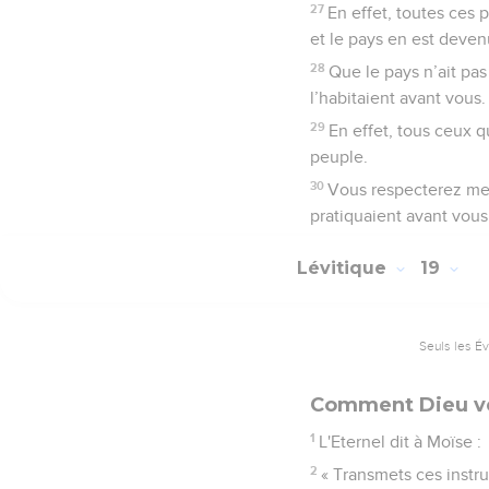
27
En effet, toutes ces
et le pays en est deven
28
Que le pays n’ait pa
l’habitaient avant vous.
29
En effet, tous ceux 
peuple.
30
Vous respecterez me
pratiquaient avant vous 
Lévitique
19
Seuls les É
Comment Dieu ve
1
L'Eternel dit à Moïse :
2
« Transmets ces instruc