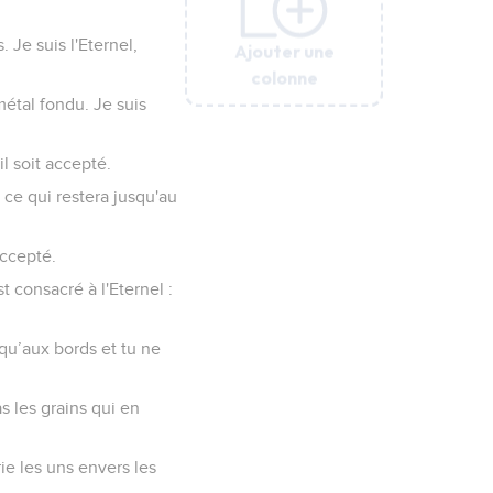
Je suis l'Eternel,
Ajouter une
Ajouter une
Ajouter une
Ajouter une
Ajouter une
Ajouter une
colonne
colonne
colonne
colonne
colonne
colonne
étal fondu. Je suis
il soit accepté.
 ce qui restera jusqu'au
accepté.
 consacré à l'Eternel :
qu’aux bords et tu ne
s les grains qui en
e les uns envers les