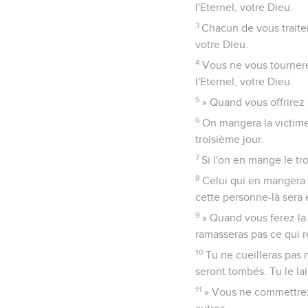
l'Eternel, votre Dieu.
3
Chacun de vous traiter
votre Dieu.
4
Vous ne vous tournere
l'Eternel, votre Dieu.
5
» Quand vous offrirez 
6
On mangera la victime 
troisième jour.
7
Si l'on en mange le tr
8
Celui qui en mangera s
cette personne-là sera
9
» Quand vous ferez la
ramasseras pas ce qui r
10
Tu ne cueilleras pas 
seront tombés. Tu le lai
11
» Vous ne commettrez 