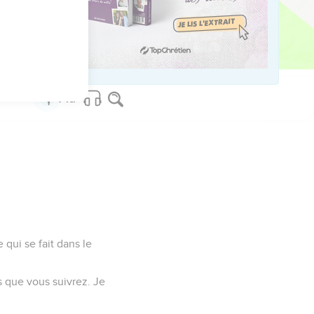
vée morte ou
s elle sera pure.
 faute. »
 qui se fait dans le
s que vous suivrez. Je