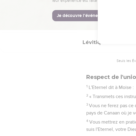
15
» Toute personne, qu’
déchiquetée lavera ses v
16
Si elle ne lave pas s
Lévitique
18
Seuls les É
Respect de l'uni
1
L'Eternel dit à Moïse :
2
« Transmets ces instruc
3
Vous ne ferez pas ce q
pays de Canaan où je v
4
Vous mettrez en prati
suis l'Eternel, votre Die