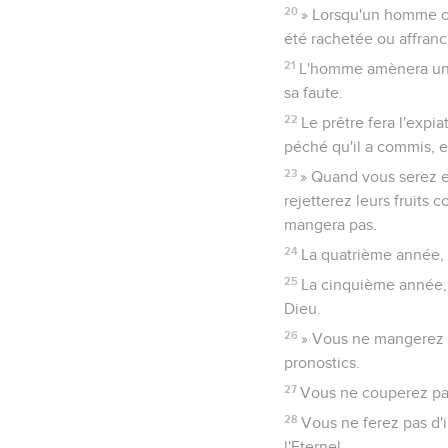
20
» Lorsqu'un homme co
été rachetée ou affranch
21
L'homme amènera un bé
sa faute.
22
Le prêtre fera l'expia
péché qu'il a commis, e
23
» Quand vous serez en
rejetterez leurs fruits
mangera pas.
24
La quatrième année, t
25
La cinquième année, v
Dieu.
26
» Vous ne mangerez r
pronostics.
27
Vous ne couperez pas 
28
Vous ne ferez pas d'i
l'Eternel.