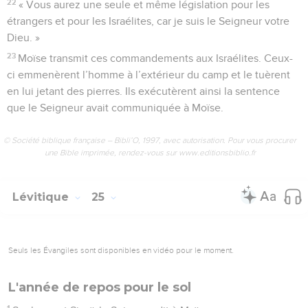
22
« Vous aurez une seule et même législation pour les
étrangers et pour les Israélites, car je suis le Seigneur votre
Dieu. »
23
Moïse transmit ces commandements aux Israélites. Ceux-
ci emmenèrent l’homme à l’extérieur du camp et le tuèrent
en lui jetant des pierres. Ils exécutèrent ainsi la sentence
que le Seigneur avait communiquée à Moïse.
© Société biblique française – Bibli’O, 1997, avec autorisation. Pour vous procurer
une Bible imprimée, rendez-vous sur www.editionsbiblio.fr
Lévitique
25
Seuls les Évangiles sont disponibles en vidéo pour le moment.
L'année de repos pour le sol
1