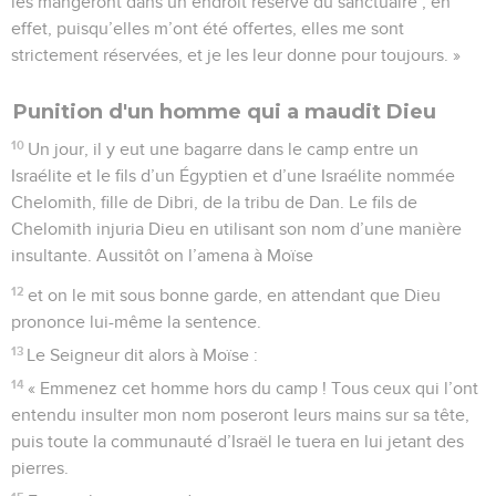
les mangeront dans un endroit réservé du sanctuaire ; en
effet, puisqu’elles m’ont été offertes, elles me sont
strictement réservées, et je les leur donne pour toujours. »
Punition d'un homme qui a maudit Dieu
10
Un jour, il y eut une bagarre dans le camp entre un
Israélite et le fils d’un Égyptien et d’une Israélite nommée
Chelomith, fille de Dibri, de la tribu de Dan. Le fils de
Chelomith injuria Dieu en utilisant son nom d’une manière
insultante. Aussitôt on l’amena à Moïse
12
et on le mit sous bonne garde, en attendant que Dieu
prononce lui-même la sentence.
13
Le Seigneur dit alors à Moïse :
14
« Emmenez cet homme hors du camp ! Tous ceux qui l’ont
entendu insulter mon nom poseront leurs mains sur sa tête,
puis toute la communauté d’Israël le tuera en lui jetant des
pierres.