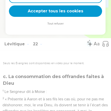
24
Moïse transmit ces prescriptions à Aaron, à ses fils et à
Accepter tous les cookies
tous les Israélites.
© Société biblique française – Bibli’O, 1997, avec autorisation. Pour vous procurer
Tout refuser
une Bible imprimée, rendez-vous sur www.editionsbiblio.fr
Lévitique
22
Seuls les Évangiles sont disponibles en vidéo pour le moment.
c. La consommation des offrandes faites à
Dieu
1
Le Seigneur dit à Moïse :
2
« Présente à Aaron et à ses fils les cas où, pour ne pas me
déshonorer, moi, le vrai Dieu, ils doivent se tenir à l’écart des
offrandes que les Israélites me consacrent, à moi, le