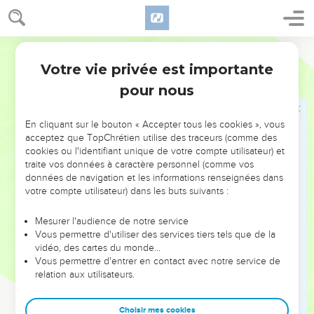
18
Aucun infirme n’est admis à ce service, que ce soit un
aveugle, un boiteux, un homme défiguré ou difforme,
Français Courant
19
un homme atteint d’une fracture de la jambe ou du bras,
Votre vie privée est importante
Lévitique
21
20
un bossu ou un gringalet, un homme affligé d’une tache à
pour nous
l’œil, un homme souffrant d’une maladie de la peau, ou
encore un eunuque.
En cliquant sur le bouton « Accepter tous les cookies », vous
21
Aucun de tes descendants atteint d’un défaut physique ne
acceptez que TopChrétien utilise des traceurs (comme des
doit donc s’approcher de l’autel pour m’y offrir ma nourriture.
cookies ou l'identifiant unique de votre compte utilisateur) et
traite vos données à caractère personnel (comme vos
A cause de son infirmité, les tâches habituelles du prêtre lui
données de navigation et les informations renseignées dans
sont interdites.
votre compte utilisateur) dans les buts suivants :
22
Il peut manger de ce qui m’est offert en sacrifice, aussi
bien les aliments qui me sont strictement réservés que les
Mesurer l'audience de notre service
Vous permettre d'utiliser des services tiers tels que de la
autres ;
vidéo, des cartes du monde…
23
mais à cause de son infirmité, il ne doit pas s’approcher du
Vous permettre d'entrer en contact avec notre service de
relation aux utilisateurs.
rideau du sanctuaire ni s’avancer jusqu’à l’autel. Il ne faut
pas qu’il profane mon sanctuaire, car je suis le Seigneur, et
c’est moi qui consacre les prêtres à mon service. »
Choisir mes cookies