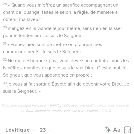
29
« Quand vous m’offrez un sacrifice accompagnant un
chant de louange, faites-le selon la règle, de manière à
obtenir ma faveur :
30
mangez-en la viande le jour même, sans rien en laisser
pour le lendemain. Je suis le Seigneur.
31
« Prenez bien soin de mettre en pratique mes
commandements. Je suis le Seigneur.
32
Ne me déshonorez pas ; vous devez au contraire, vous les
Israélites, manifester que je suis le vrai Dieu. C’est à moi, le
Seigneur, que vous appartenez en propre ;
33
je vous ai fait sortir d’Égypte afin de devenir votre Dieu. Je
suis le Seigneur. »
© Société biblique française – Bibli’O, 1997, avec autorisation. Pour vous procurer
une Bible imprimée, rendez-vous sur www.editionsbiblio.fr
Lévitique
23