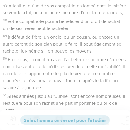
s’enrichit et qu’un de vos compatriotes tombé dans la misère
se vende à lui, ou à un autre membre d’un clan d’étrangers,
48
votre compatriote pourra bénéficier d’un droit de rachat :
un de ses frères peut le racheter ;
49
à défaut de frère, un oncle, ou un cousin, ou encore un
autre parent de son clan peut le faire. Il peut également se
racheter lui-même s’il en trouve les moyens.
50
En ce cas, il comptera avec l’acheteur le nombre d’années
comprises entre celle où il s’est vendu et celle du “Jubilé”, il
calculera le rapport entre le prix de vente et ce nombre
d’années, et évaluera le travail fourni d’après le tarif d’un
salarié à la journée.
51
Si les années jusqu’au “Jubilé” sont encore nombreuses, il
restituera pour son rachat une part importante du prix de
vente.
52
Si au contraire les années restantes sont peu nombreuses,
Contenus
Versions
Commentaires
Strong
Dictionnaire
il en fera le compte et ne restituera que la part