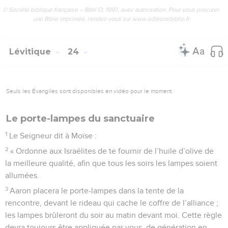
© Société biblique française – Bibli’O, 1997, avec autorisation. Pour vous procurer
une Bible imprimée, rendez-vous sur www.editionsbiblio.fr
Lévitique
24
Seuls les Évangiles sont disponibles en vidéo pour le moment.
Le porte-lampes du sanctuaire
1
Le Seigneur dit à Moïse :
2
« Ordonne aux Israélites de te fournir de l’huile d’olive de
la meilleure qualité, afin que tous les soirs les lampes soient
allumées.
3
Aaron placera le porte-lampes dans la tente de la
rencontre, devant le rideau qui cache le coffre de l’alliance ;
les lampes brûleront du soir au matin devant moi. Cette règle
devra toujours être appliquée par vous, de génération en