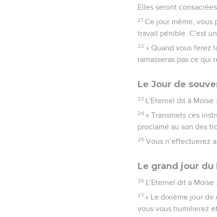
Elles seront consacrées 
21
Ce jour même, vous p
travail pénible. C'est u
22
» Quand vous ferez l
ramasseras pas ce qui re
Le Jour de souven
23
L'Eternel dit à Moïse 
24
« Transmets ces instr
proclamé au son des tr
25
Vous n’effectuerez auc
Le grand jour du
26
L'Eternel dit à Moïse 
27
« Le dixième jour de
vous vous humilierez et 