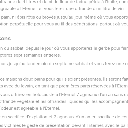
ffrande de 4 litres et demi de fleur de farine pétrie à l'huile, c
agréable à l'Eternel, et vous ferez une offrande d'un litre de vin.
ain, ni épis rôtis ou broyés jusqu'au jour même où vous apporte
ption perpétuelle pour vous au fil des générations, partout où vo
sons
 du sabbat, depuis le jour où vous apporterez la gerbe pour fair
pterez sept semaines entières.
urs jusqu'au lendemain du septième sabbat et vous ferez une o
s maisons deux pains pour qu'ils soient présentés. Ils seront fait
its avec du levain, en tant que premières parts réservées à l'Etern
 vous offrirez en holocauste à l'Eternel 7 agneaux d'un an sans d
 l'offrande végétale et les offrandes liquides qui les accompagnen
’odeur est agréable à l'Eternel.
 en sacrifice d'expiation et 2 agneaux d'un an en sacrifice de 
es victimes le geste de présentation devant l'Eternel, avec le pai