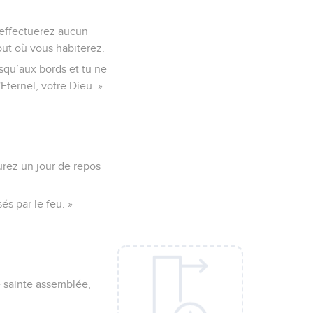
’effectuerez aucun
tout où vous habiterez.
squ’aux bords et tu ne
'Eternel, votre Dieu. »
urez un jour de repos
és par le feu. »
e sainte assemblée,