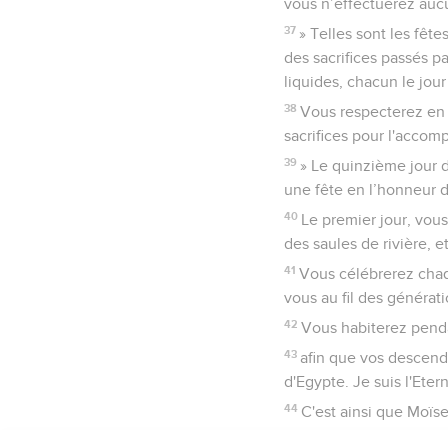
vous n’effectuerez aucu
37
» Telles sont les fête
des sacrifices passés p
liquides, chacun le jour 
38
Vous respecterez en p
sacrifices pour l'accom
39
» Le quinzième jour 
une fête en l’honneur de
40
Le premier jour, vou
des saules de rivière, e
41
Vous célébrerez chaqu
vous au fil des générat
42
Vous habiterez pendan
43
afin que vos descendan
d'Egypte. Je suis l'Etern
44
C'est ainsi que Moïse 