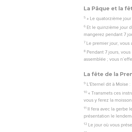
La Pâque et la fê
5
» Le quatorzième jour 
6
Et le quinzième jour d
mangerez pendant 7 jou
7
Le premier jour, vous 
8
Pendant 7 jours, vous o
assemblée ; vous n’effe
La fête de la Pr
9
L'Eternel dit à Moïse :
10
« Transmets ces instr
vous y ferez la moisson
11
Il fera avec la gerbe 
présentation le lendem
12
Le jour où vous prése