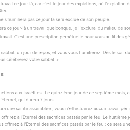
avail ce jour-là, car c'est le jour des expiations, où l'expiation d
Dieu.
e s'humiliera pas ce jour-là sera exclue de son peuple.
ra ce jour-là un travail quelconque, je l’exclurai du milieu de s
ravail. C'est une prescription perpétuelle pour vous au fil des g
sabbat, un jour de repos, et vous vous humilierez. Dès le soir 
ous célébrerez votre sabbat. »
es
:
uctions aux Israélites : Le quinzième jour de ce septième mois, c
'Eternel, qui durera 7 jours.
 aura une sainte assemblée ; vous n’effectuerez aucun travail péni
offrirez à l'Eternel des sacrifices passés par le feu. Le huitième
 offrirez à l'Eternel des sacrifices passés par le feu ; ce sera u