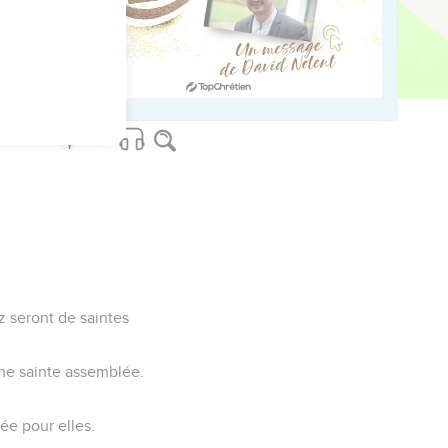
u des Israélites. Je
z seront de saintes
 une sainte assemblée.
xée pour elles.