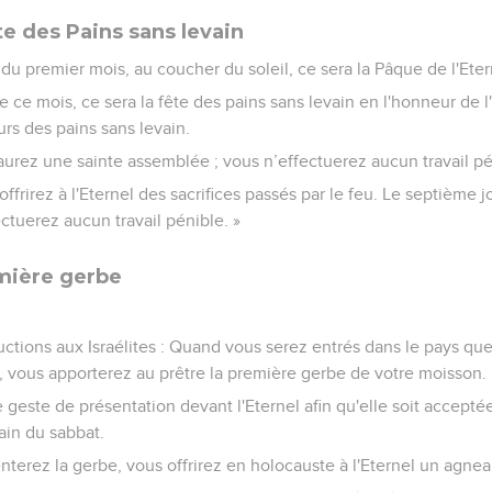
te des Pains sans levain
du premier mois, au coucher du soleil, ce sera la Pâque de l'Eter
e ce mois, ce sera la fête des pains sans levain en l'honneur de l
rs des pains sans levain.
aurez une sainte assemblée ; vous n’effectuerez aucun travail pé
ffrirez à l'Eternel des sacrifices passés par le feu. Le septième jo
ctuerez aucun travail pénible. »
emière gerbe
uctions aux Israélites : Quand vous serez entrés dans le pays qu
, vous apporterez au prêtre la première gerbe de votre moisson.
le geste de présentation devant l'Eternel afin qu'elle soit acceptée
ain du sabbat.
nterez la gerbe, vous offrirez en holocauste à l'Eternel un agnea