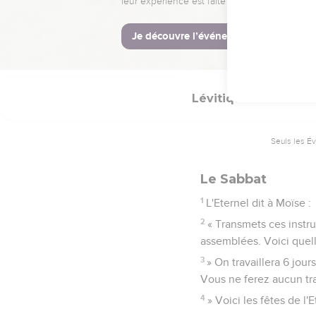
32
Vous ne déshonorerez
suis l'Eternel qui vous
33
et qui vous ai fait sor
Lévitique
23
Seuls les É
Le Sabbat
1
L'Eternel dit à Moïse :
2
« Transmets ces instru
assemblées. Voici quell
3
» On travaillera 6 jour
Vous ne ferez aucun trav
4
» Voici les fêtes de l