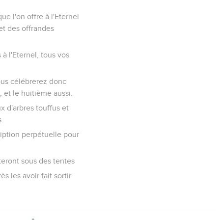
ue l'on offre à l'Eternel
et des offrandes
à l'Eternel, tous vos
ous célébrerez donc
, et le huitième aussi.
x d'arbres touffus et
s.
iption perpétuelle pour
teront sous des tentes
s les avoir fait sortir