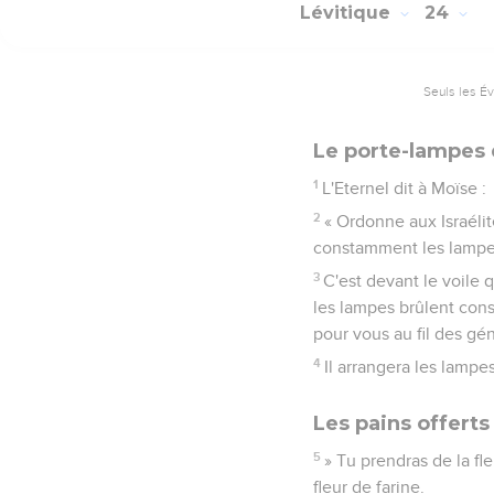
Lévitique
24
Seuls les É
Le porte-lampes 
1
L'Eternel dit à Moïse :
2
« Ordonne aux Israélit
constamment les lampe
3
C'est devant le voile 
les lampes brûlent cons
pour vous au fil des gé
4
Il arrangera les lampe
Les pains offerts
5
» Tu prendras de la fl
fleur de farine.