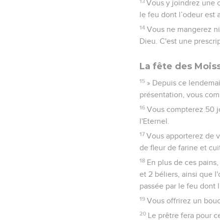
13
Vous y joindrez une o
le feu dont l’odeur est 
14
Vous ne mangerez ni p
Dieu. C'est une prescri
La fête des Mois
15
» Depuis ce lendemain
présentation, vous com
16
Vous compterez 50 jo
l'Eternel.
17
Vous apporterez de vo
de fleur de farine et cu
18
En plus de ces pains,
et 2 béliers, ainsi que
passée par le feu dont l
19
Vous offrirez un bouc
20
Le prêtre fera pour c