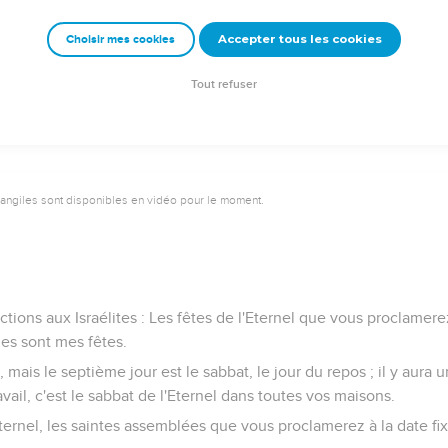
 pas mon saint nom, afin que ma sainteté soit respectée au milie
Accepter tous les cookies
Choisir mes cookies
 considère comme saints
tir d'Egypte pour être votre Dieu. Je suis l'Eternel. »
Tout refuser
vangiles sont disponibles en vidéo pour le moment.
ctions aux Israélites : Les fêtes de l'Eternel que vous proclamere
es sont mes fêtes.
s, mais le septième jour est le sabbat, le jour du repos ; il y aura
ail, c'est le sabbat de l'Eternel dans toutes vos maisons.
'Eternel, les saintes assemblées que vous proclamerez à la date fi