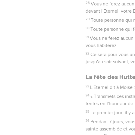
28
Vous ne ferez aucun tr
devant l'Eternel, votre 
29
Toute personne qui n
30
Toute personne qui fe
31
Vous ne ferez aucun t
vous habiterez.
32
Ce sera pour vous un 
jusqu'au soir suivant, v
La fête des Hutt
33
L'Eternel dit à Moïse 
34
« Transmets ces instr
tentes en l'honneur de l
35
Le premier jour, il y
36
Pendant 7 jours, vous 
sainte assemblée et vous