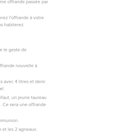
omme offrande passée par
rez l'offrande à votre
us habiterez.
e le geste de
ffrande nouvelle à
s avec 4 litres et demi
el.
éfaut, un jeune taureau
t. Ce sera une offrande
communion.
n et les 2 agneaux.