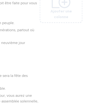
oit être faite pour vous
Ajouter une
Ajouter une
Ajouter une
Ajouter une
Ajouter une
colonne
colonne
colonne
colonne
colonne
on peuple.
énérations, partout où
du neuvième jour
e sera la fête des
ble.
 jour, vous aurez une
ne assemblée solennelle,