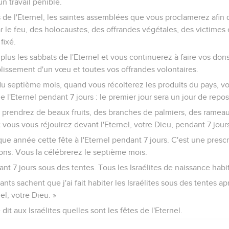
n travail pénible.
s de l'Eternel, les saintes assemblées que vous proclamerez afin q
ar le feu, des holocaustes, des offrandes végétales, des victimes 
fixé.
lus les sabbats de l'Eternel et vous continuerez à faire vos dons 
plissement d'un vœu et toutes vos offrandes volontaires.
du septième mois, quand vous récolterez les produits du pays, v
 l'Eternel pendant 7 jours : le premier jour sera un jour de repos
s prendrez de beaux fruits, des branches de palmiers, des rameau
t vous vous réjouirez devant l'Eternel, votre Dieu, pendant 7 jour
e année cette fête à l'Eternel pendant 7 jours. C'est une prescr
ions. Vous la célébrerez le septième mois.
t 7 jours sous des tentes. Tous les Israélites de naissance habi
ts sachent que j'ai fait habiter les Israélites sous des tentes aprè
el, votre Dieu. »
dit aux Israélites quelles sont les fêtes de l'Eternel.